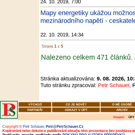
24. 10. 2019, 7:00
Mapy energetiky ukážou možnost
mezinárodního napětí - ceskatel
22. 10. 2019, 14:34
Strana
1
z
5
Nalezeno celkem 471 článků.
Stránka aktualizována:
9. 08. 2026, 10
Tuto stránku zpracoval:
Petr Schauer
,
VÝCHOZÍ
CO JE NOVÉ?
O MÉ OSOBĚ
PARTNEŘI
ODKAZY V ÚPT
ARCHÍV
Ostatní:
ÚPT
Copyright
© Petr Schauer
,
Petr@PetrSchauer.Cz
Kopírování nebo dokonce publikování obsahu této prezentace bez souhlasu 