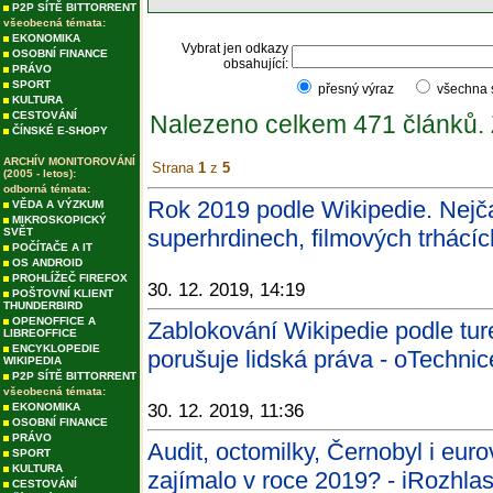
P2P SÍTĚ BITTORRENT
všeobecná témata:
EKONOMIKA
Vybrat jen odkazy
OSOBNÍ FINANCE
obsahující:
PRÁVO
SPORT
přesný výraz
všechna
KULTURA
CESTOVÁNÍ
Nalezeno celkem 471 článků.
ČÍNSKÉ E-SHOPY
ARCHÍV MONITOROVÁNÍ
Strana
1
z
5
(2005 - letos):
odborná témata:
Rok 2019 podle Wikipedie. Nejčas
VĚDA A VÝZKUM
MIKROSKOPICKÝ
superhrdinech, filmových trhácí
SVĚT
POČÍTAČE A IT
OS ANDROID
PROHLÍŽEČ FIREFOX
30. 12. 2019, 14:19
POŠTOVNÍ KLIENT
THUNDERBIRD
OPENOFFICE A
Zablokování Wikipedie podle tu
LIBREOFFICE
ENCYKLOPEDIE
porušuje lidská práva - oTechnic
WIKIPEDIA
P2P SÍTĚ BITTORRENT
všeobecná témata:
EKONOMIKA
30. 12. 2019, 11:36
OSOBNÍ FINANCE
PRÁVO
Audit, octomilky, Černobyl i euro
SPORT
KULTURA
zajímalo v roce 2019? - iRozhlas
CESTOVÁNÍ