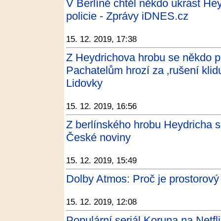
V Berlíně chtěl někdo ukrást Hey
policie - Zprávy iDNES.cz
15. 12. 2019, 17:38
Z Heydrichova hrobu se někdo po
Pachatelům hrozí za ‚rušení klidu
Lidovky
15. 12. 2019, 16:56
Z berlínského hrobu Heydricha s
České noviny
15. 12. 2019, 15:49
Dolby Atmos: Proč je prostorový
15. 12. 2019, 12:08
Populární seriál Koruna na Netfl