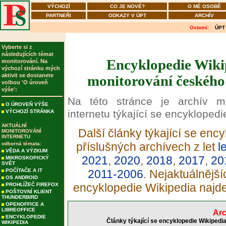
VÝCHOZÍ
CO JE NOVÉ?
O MÉ OSOBĚ
PARTNEŘI
ODKAZY V ÚPT
ARCHÍV
Ostatní:
ÚPT
Vyberte si z
následujících témat
Encyklopedie Wikip
monitorování. Na
výchozí stránku mých
aktivit se dostanete
monitorování českého 
volbou 'O úroveň
výše':
Na této stránce je archív m
O ÚROVEŇ VÝŠE
internetu týkající se encyklopedi
VÝCHOZÍ STRÁNKA
AKTUÁLNÍ
Další články týkající se enc
MONITOROVÁNÍ
INTERNETU
příslušných archívech z let
l
odborná témata:
VĚDA A VÝZKUM
2021
,
2020
,
2018
,
2017
,
20
MIKROSKOPICKÝ
SVĚT
POČÍTAČE A IT
2011-2006
. Nejaktuálnější
OS ANDROID
encyklopedie Wikipedia najd
PROHLÍŽEČ FIREFOX
POŠTOVNÍ KLIENT
THUNDERBIRD
OPENOFFICE A
LIBREOFFICE
Arc
ENCYKLOPEDIE
Články týkající se encyklopedie Wikipedi
WIKIPEDIA