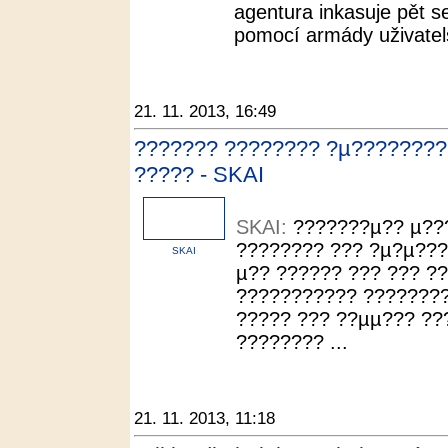
agentura inkasuje pět set
pomocí armády uživatels
21. 11. 2013, 16:49
??????? ???????? ?µ?????????
????? - SKAI
SKAI:
???????µ?? µ??
???????? ??? ?µ?µ???
SKAI
µ?? ?????? ??? ??? ?
??????????? ????????
????? ??? ??µµ??? ??
???????? ...
21. 11. 2013, 11:18