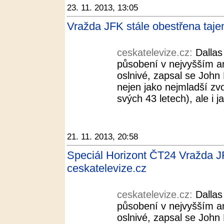
23. 11. 2013, 13:05
Vražda JFK stále obestřena taje
ceskatelevize.cz:
Dallas
působení v nejvyšším a
oslnivé, zapsal se John 
nejen jako nejmladší zv
svých 43 letech), ale i j
21. 11. 2013, 20:58
Speciál Horizont ČT24 Vražda JF
ceskatelevize.cz
ceskatelevize.cz:
Dallas
působení v nejvyšším a
oslnivé, zapsal se John 