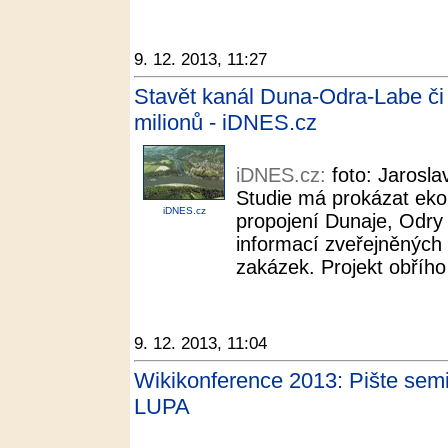
9. 12. 2013, 11:27
Stavět kanál Duna-Odra-Labe či
milionů - iDNES.cz
iDNES.cz:
foto: Jarosl
Studie má prokázat eko
iDNES.cz
propojení Dunaje, Odry
informací zveřejněných
zakázek. Projekt obřího 
9. 12. 2013, 11:04
Wikikonference 2013: Pište semin
LUPA