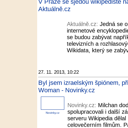
V Praze se sjedou wikipedisté n
Aktuálně.cz
Aktuálně.cz:
Jedná se o
internetové encyklopedi
se budou zabývat napřík
televizních a rozhlaso
Wikidata, který se zabý
27. 11. 2013, 10:22
Byl jsem izraelským špiónem, při
Woman - Novinky.cz
Novinky.cz:
Milchan dod
spolupracovali i další 
Novinky.cz
serveru Wikipedia dělal
celovečerním filmům. P