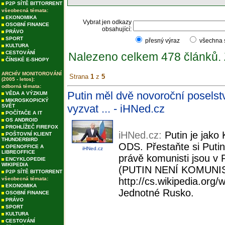
P2P SÍTĚ BITTORRENT
všeobecná témata:
EKONOMIKA
Vybrat jen odkazy
OSOBNÍ FINANCE
obsahující:
PRÁVO
SPORT
přesný výraz
všechna
KULTURA
CESTOVÁNÍ
Nalezeno celkem 478 článků.
ČÍNSKÉ E-SHOPY
ARCHÍV MONITOROVÁNÍ
Strana
1
z
5
(2005 - letos):
odborná témata:
Putin měl dvě novoroční poselst
VĚDA A VÝZKUM
MIKROSKOPICKÝ
vyzvat ... - iHNed.cz
SVĚT
POČÍTAČE A IT
OS ANDROID
PROHLÍŽEČ FIREFOX
iHNed.cz:
Putin je jako
POŠTOVNÍ KLIENT
THUNDERBIRD
ODS. Přestaňte si Putin
OPENOFFICE A
iHNed.cz
LIBREOFFICE
právě komunisti jsou v R
ENCYKLOPEDIE
WIKIPEDIA
(PUTIN NENÍ KOMUNIS
P2P SÍTĚ BITTORRENT
všeobecná témata:
http://cs.wikipedia.or
EKONOMIKA
Jednotné Rusko.
OSOBNÍ FINANCE
PRÁVO
SPORT
KULTURA
CESTOVÁNÍ