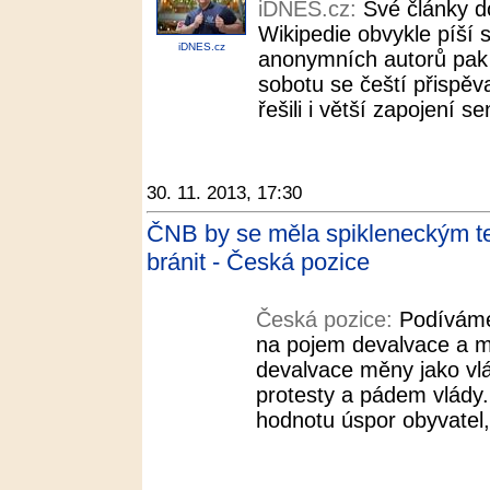
iDNES.cz:
Své články d
Wikipedie obvykle píší 
iDNES.cz
anonymních autorů pak al
sobotu se čeští přispěva
řešili i větší zapojení 
30. 11. 2013, 17:30
ČNB by se měla spikleneckým te
bránit - Česká pozice
Česká pozice:
Podíváme
na pojem devalvace a m
devalvace měny jako vl
protesty a pádem vlády.
hodnotu úspor obyvatel, 