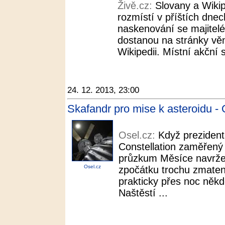
Živě.cz:
Slovany a Wiki
rozmístí v příštích dnec
naskenování se majitelé
dostanou na stránky v
Wikipedii. Místní akční 
24. 12. 2013, 23:00
Skafandr pro mise k asteroidu - 
Osel.cz:
Když preziden
Constellation zaměřený 
průzkum Měsíce navrže
Osel.cz
zpočátku trochu zmaten
prakticky přes noc někd
Naštěstí ...