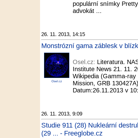
populární snímky Prett
advokát ...
26. 11. 2013, 14:15
Monstrózní gama záblesk v blíz
Osel.cz:
Literatura. NA
Institute News 21. 11. 
Wikipedia (Gamma-ray 
Osel.cz
Mission, GRB 130427A).
Datum:26.11.2013 v 10:
26. 11. 2013, 9:09
Studie 911 (28) Nukleární destru
(29 ... - Freeglobe.cz