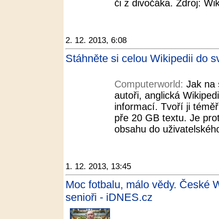
či z divočáka. Zdroj: Wik
2. 12. 2013, 6:08
Stáhněte si celou Wikipedii do 
Computerworld:
Jak na 
autoři, anglická Wikipe
informací. Tvoří ji témě
pře 20 GB textu. Je pro
obsahu do uživatelského
1. 12. 2013, 13:45
Moc fotbalu, málo vědy. České W
senioři - iDNES.cz