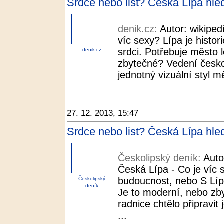
Srdce nebo list? Česká Lípa hle
denik.cz:
Autor: wikiped
víc sexy? Lípa je histo
srdci. Potřebuje město 
denik.cz
zbytečné? Vedení českol
jednotný vizuální styl m
27. 12. 2013, 15:47
Srdce nebo list? Česká Lípa hle
Českolipský deník:
Auto
Česká Lípa - Co je víc s
budoucnost, nebo S Líp
Českolipský
deník
Je to moderní, nebo zb
radnice chtělo připravit 
...