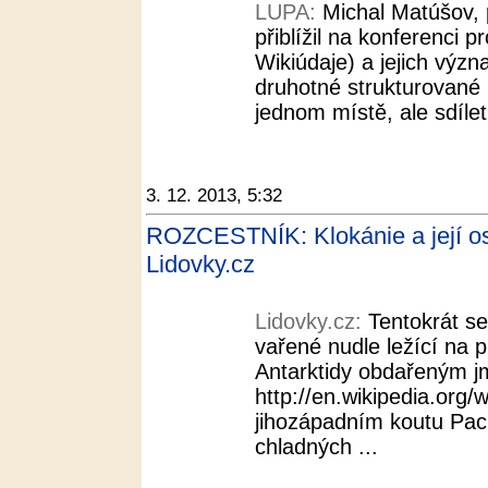
LUPA:
Michal Matúšov,
přiblížil na konferenci p
Wikiúdaje) a jejich význ
druhotné strukturované 
jednom místě, ale sdílet
3. 12. 2013, 5:32
ROZCESTNÍK: Klokánie a její ost
Lidovky.cz
Lidovky.cz:
Tentokrát s
vařené nudle ležící na 
Antarktidy obdařeným 
http://en.wikipedia.org/
jihozápadním koutu Pacif
chladných ...