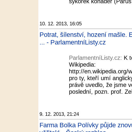
sýkorek koňader (Parus 
10. 12. 2013, 16:05
Potrat, šílenství, hození mašle
... - ParlamentníListy.cz
ParlamentníListy.cz:
K 
Wikipedia:
http://en.wikipedia.org
pro ty, kteří umí angli
právě uvedlo, že jsme ve
poslední, pozn. prof. Ze
9. 12. 2013, 21:24
Farma Bolka Polívky půjde znov