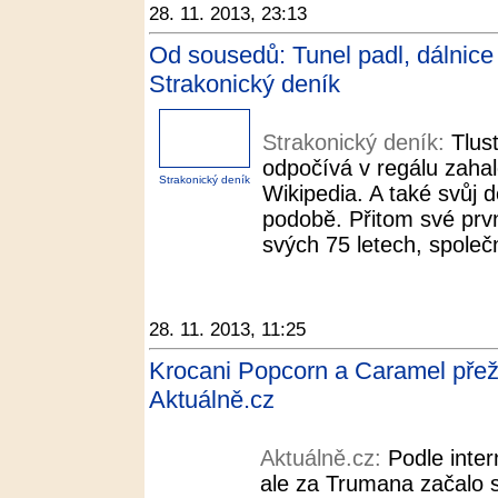
28. 11. 2013, 23:13
Od sousedů: Tunel padl, dálnice
Strakonický deník
Strakonický deník:
Tlus
odpočívá v regálu zahale
Strakonický deník
Wikipedia. A také svůj de
podobě. Přitom své prv
svých 75 letech, spole
28. 11. 2013, 11:25
Krocani Popcorn a Caramel přežij
Aktuálně.cz
Aktuálně.cz:
Podle inte
ale za Trumana začalo 