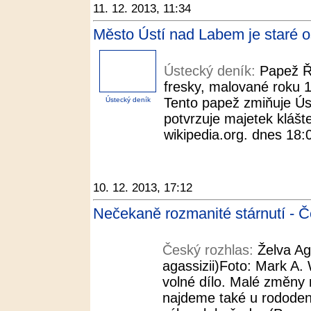
11. 12. 2013, 11:34
Město Ústí nad Labem je staré o
Ústecký deník:
Papež Ře
fresky, malované roku 1
Tento papež zmiňuje Úst
Ústecký deník
potvrzuje majetek klášte
wikipedia.org. dnes 18:
10. 12. 2013, 17:12
Nečekaně rozmanité stárnutí - Č
Český rozhlas:
Želva A
agassizii)Foto: Mark A. 
volné dílo. Malé změny 
najdeme také u rodode