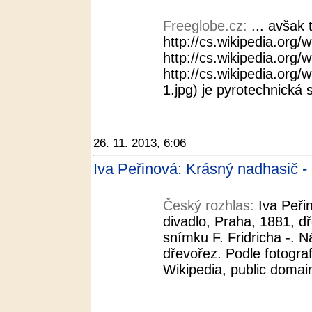
Freeglobe.cz:
... avšak 
http://cs.wikipedia.org/
http://cs.wikipedia.org/w
http://cs.wikipedia.org/
1.jpg) je pyrotechnická s
26. 11. 2013, 6:06
Iva Peřinová: Krásný nadhasič -
Český rozhlas:
Iva Peři
divadlo, Praha, 1881, d
snímku F. Fridricha -. N
dřevořez. Podle fotogra
Wikipedia, public domain 