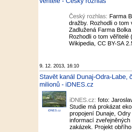
věřitelé - Český rozhlas
Český rozhlas:
Farma Bo
dražby. Rozhodli o tom v
Zadlužená Farma Bolka 
Rozhodli o tom věřitelé 
Wikipedia, CC BY-SA 2.5.
9. 12. 2013, 16:10
Stavět kanál Dunaj-Odra-Labe, č
milionů - iDNES.cz
iDNES.cz:
foto: Jarosl
Studie má prokázat eko
iDNES.cz
propojení Dunaje, Odry
informací zveřejněných
zakázek. Projekt obřího 