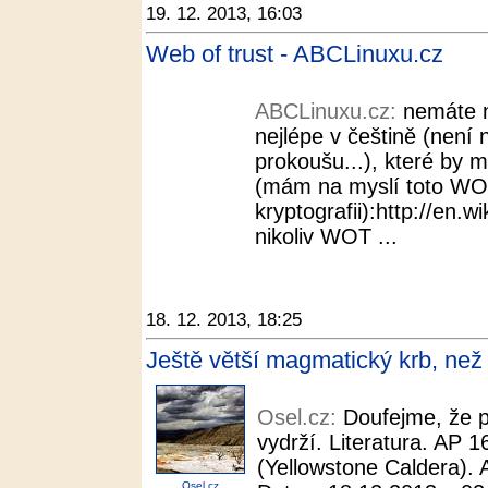
19. 12. 2013, 16:03
Web of trust - ABCLinuxu.cz
ABCLinuxu.cz:
nemáte n
nejlépe v češtině (není 
prokoušu...), které by 
(mám na myslí toto WO
kryptografii):http://en.w
nikoliv WOT ...
18. 12. 2013, 18:25
Ještě větší magmatický krb, než 
Osel.cz:
Doufejme, že p
vydrží. Literatura. AP 1
(Yellowstone Caldera). A
Osel.cz