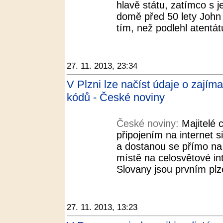
hlavě státu, zatímco s j
domě před 50 lety John 
tím, než podlehl atentátu
27. 11. 2013, 23:34
V Plzni lze načíst údaje o zají
kódů - České noviny
České noviny:
Majitelé 
připojením na internet 
a dostanou se přímo na
místě na celosvětové in
Slovany jsou prvním pl
27. 11. 2013, 13:23