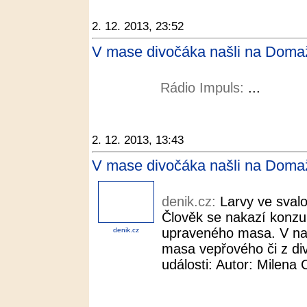
2. 12. 2013, 23:52
V mase divočáka našli na Domaž
Rádio Impuls:
...
2. 12. 2013, 13:43
V mase divočáka našli na Domažl
denik.cz:
Larvy ve svalo
Člověk se nakazí konzu
upraveného masa. V naš
denik.cz
masa vepřového či z div
události: Autor: Milena C