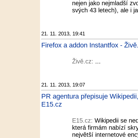
nejen jako nejmladší zv
svých 43 letech), ale i j
21. 11. 2013, 19:41
Firefox a addon Instantfox - Živě
Živě.cz:
...
21. 11. 2013, 19:07
PR agentura přepisuje Wikipedii,
E15.cz
E15.cz:
Wikipedii se ne
která firmám nabízí skr
největší internetové en