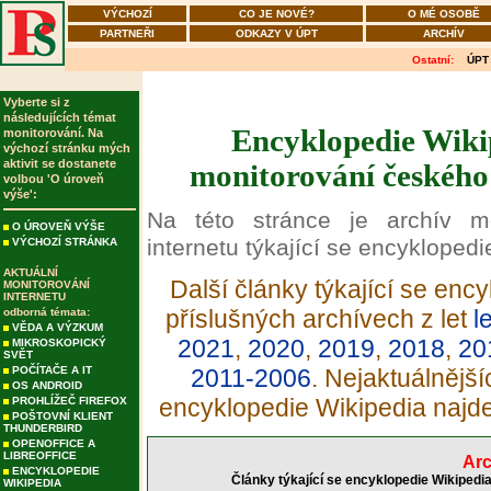
VÝCHOZÍ
CO JE NOVÉ?
O MÉ OSOBĚ
PARTNEŘI
ODKAZY V ÚPT
ARCHÍV
Ostatní:
ÚPT
Vyberte si z
následujících témat
Encyklopedie Wikip
monitorování. Na
výchozí stránku mých
aktivit se dostanete
monitorování českého 
volbou 'O úroveň
výše':
Na této stránce je archív m
O ÚROVEŇ VÝŠE
internetu týkající se encyklopedi
VÝCHOZÍ STRÁNKA
AKTUÁLNÍ
Další články týkající se enc
MONITOROVÁNÍ
INTERNETU
příslušných archívech z let
l
odborná témata:
VĚDA A VÝZKUM
2021
,
2020
,
2019
,
2018
,
20
MIKROSKOPICKÝ
SVĚT
POČÍTAČE A IT
2011-2006
. Nejaktuálnější
OS ANDROID
encyklopedie Wikipedia najd
PROHLÍŽEČ FIREFOX
POŠTOVNÍ KLIENT
THUNDERBIRD
OPENOFFICE A
LIBREOFFICE
Arc
ENCYKLOPEDIE
Články týkající se encyklopedie Wikipedi
WIKIPEDIA