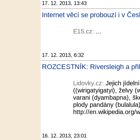
17. 12. 2013, 13:43
Internet věcí se probouzí i v Če
E15.cz:
...
17. 12. 2013, 6:32
ROZCESTNÍK: Riversleigh a přile
Lidovky.cz:
Jejich jídel
((wirigatyigatyi), želvy 
varani (dyambapna), ške
plody pandány (bulalula
http://en.wikipedia.org/w
16. 12. 2013, 23:01