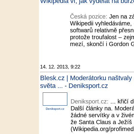
Wikipedia ví, jak vydělat na bur
Česká pozice:
Jen na z
Wikipedii vyhledáváme,
softwarů relativně přes
protože troufalost – ze
mezí, skončí i Gordon G
14. 12. 2013, 9:22
Blesk.cz | Moderátorku naštvaly s
světa ... - Deniksport.cz
Deniksport.cz:
... křičí
Další články na. Moderá
Deniksport.cz
žádné servítky a v živé
že Santa Claus a Ježíš K
(Wikipedia.org/profimedia