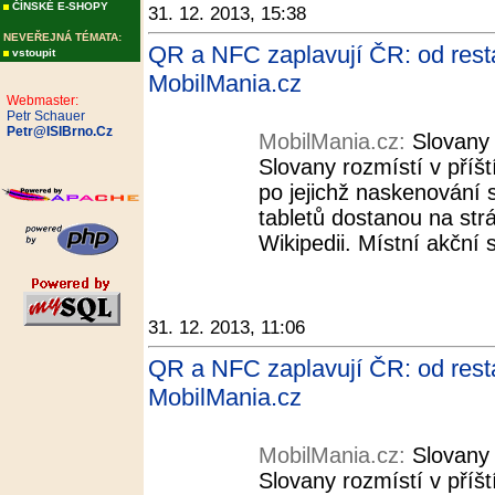
ČÍNSKÉ E-SHOPY
31. 12. 2013, 15:38
NEVEŘEJNÁ TÉMATA:
QR a NFC zaplavují ČR: od rest
vstoupit
MobilMania.cz
Webmaster:
Petr Schauer
Petr@ISIBrno.Cz
MobilMania.cz:
Slovany
Slovany rozmístí v příš
po jejichž naskenování s
tabletů dostanou na st
Wikipedii. Místní akční 
31. 12. 2013, 11:06
QR a NFC zaplavují ČR: od rest
MobilMania.cz
MobilMania.cz:
Slovany
Slovany rozmístí v příš