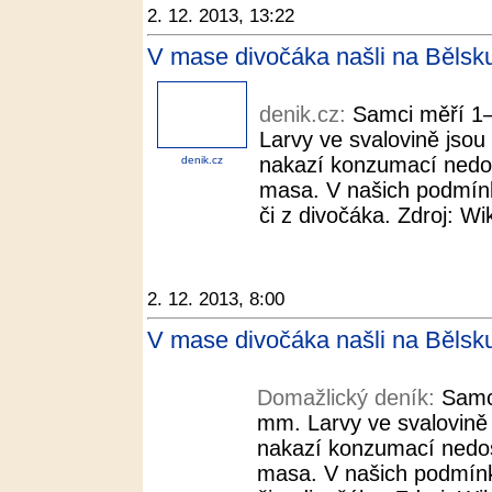
2. 12. 2013, 13:22
V mase divočáka našli na Bělsku
denik.cz:
Samci měří 1
Larvy ve svalovině jso
nakazí konzumací nedo
denik.cz
masa. V našich podmínk
či z divočáka. Zdroj: Wi
2. 12. 2013, 8:00
V mase divočáka našli na Bělsk
Domažlický deník:
Samc
mm. Larvy ve svalovině
nakazí konzumací nedo
masa. V našich podmínk