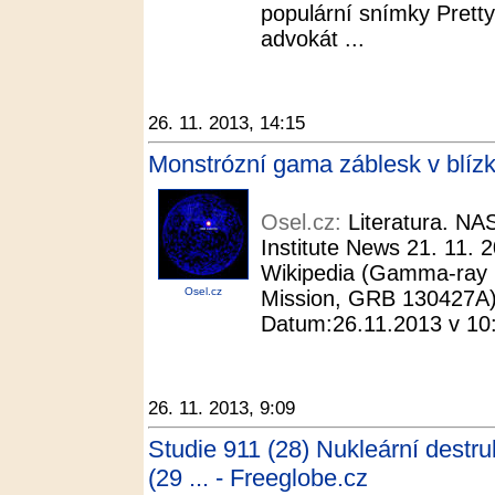
populární snímky Prett
advokát ...
26. 11. 2013, 14:15
Monstrózní gama záblesk v blíz
Osel.cz:
Literatura. NA
Institute News 21. 11. 
Wikipedia (Gamma-ray 
Osel.cz
Mission, GRB 130427A).
Datum:26.11.2013 v 10:
26. 11. 2013, 9:09
Studie 911 (28) Nukleární destru
(29 ... - Freeglobe.cz