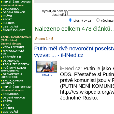
P2P SÍTĚ BITTORRENT
všeobecná témata:
EKONOMIKA
Vybrat jen odkazy
OSOBNÍ FINANCE
obsahující:
PRÁVO
SPORT
přesný výraz
všechna
KULTURA
CESTOVÁNÍ
Nalezeno celkem 478 článků.
ČÍNSKÉ E-SHOPY
ARCHÍV MONITOROVÁNÍ
Strana
1
z
5
(2005 - letos):
odborná témata:
Putin měl dvě novoroční poselst
VĚDA A VÝZKUM
MIKROSKOPICKÝ
vyzvat ... - iHNed.cz
SVĚT
POČÍTAČE A IT
OS ANDROID
PROHLÍŽEČ FIREFOX
iHNed.cz:
Putin je jako
POŠTOVNÍ KLIENT
THUNDERBIRD
ODS. Přestaňte si Putin
OPENOFFICE A
iHNed.cz
LIBREOFFICE
právě komunisti jsou v R
ENCYKLOPEDIE
WIKIPEDIA
(PUTIN NENÍ KOMUNIS
P2P SÍTĚ BITTORRENT
všeobecná témata:
http://cs.wikipedia.or
EKONOMIKA
Jednotné Rusko.
OSOBNÍ FINANCE
PRÁVO
SPORT
KULTURA
CESTOVÁNÍ