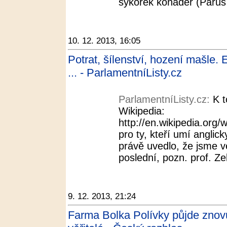
sýkorek koňader (Parus 
10. 12. 2013, 16:05
Potrat, šílenství, hození mašle
... - ParlamentníListy.cz
ParlamentníListy.cz:
K 
Wikipedia:
http://en.wikipedia.org
pro ty, kteří umí angli
právě uvedlo, že jsme ve
poslední, pozn. prof. Ze
9. 12. 2013, 21:24
Farma Bolka Polívky půjde znov