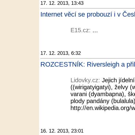
17. 12. 2013, 13:43
Internet věcí se probouzí i v Če
E15.cz:
...
17. 12. 2013, 6:32
ROZCESTNÍK: Riversleigh a přile
Lidovky.cz:
Jejich jídel
((wirigatyigatyi), želvy 
varani (dyambapna), ške
plody pandány (bulalula
http://en.wikipedia.org/w
16. 12. 2013, 23:01