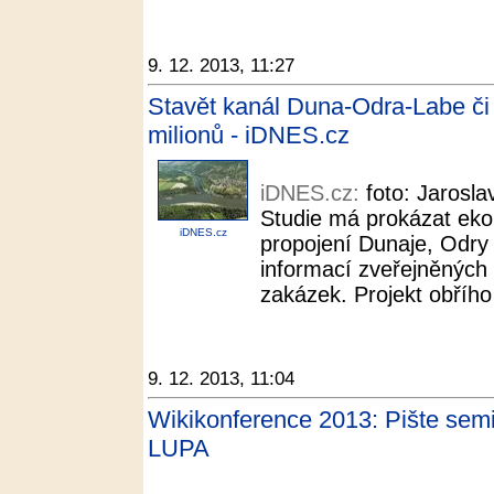
9. 12. 2013, 11:27
Stavět kanál Duna-Odra-Labe či
milionů - iDNES.cz
iDNES.cz:
foto: Jarosl
Studie má prokázat eko
iDNES.cz
propojení Dunaje, Odry
informací zveřejněných
zakázek. Projekt obřího 
9. 12. 2013, 11:04
Wikikonference 2013: Pište semin
LUPA