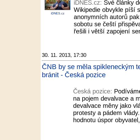
iDNES.cz:
Své články d
Wikipedie obvykle píší 
iDNES.cz
anonymních autorů pak al
sobotu se čeští přispěva
řešili i větší zapojení 
30. 11. 2013, 17:30
ČNB by se měla spikleneckým te
bránit - Česká pozice
Česká pozice:
Podíváme
na pojem devalvace a m
devalvace měny jako vl
protesty a pádem vlády.
hodnotu úspor obyvatel, 