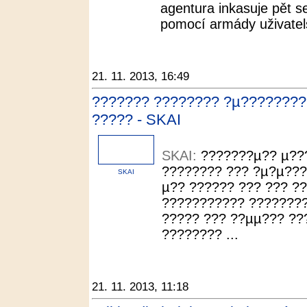
agentura inkasuje pět set
pomocí armády uživatels
21. 11. 2013, 16:49
??????? ???????? ?µ?????????
????? - SKAI
SKAI:
???????µ?? µ??
???????? ??? ?µ?µ???
SKAI
µ?? ?????? ??? ??? ?
??????????? ????????
????? ??? ??µµ??? ??
???????? ...
21. 11. 2013, 11:18