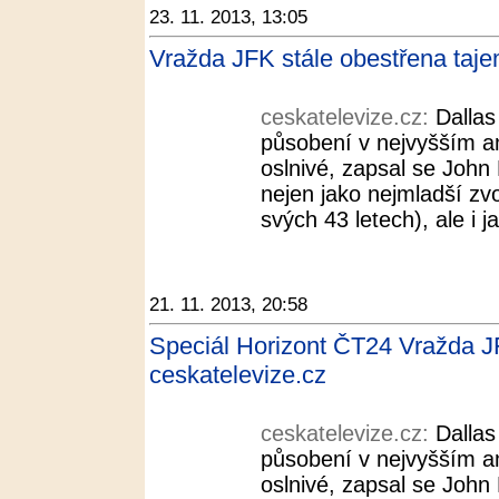
23. 11. 2013, 13:05
Vražda JFK stále obestřena taje
ceskatelevize.cz:
Dallas
působení v nejvyšším a
oslnivé, zapsal se John 
nejen jako nejmladší zv
svých 43 letech), ale i j
21. 11. 2013, 20:58
Speciál Horizont ČT24 Vražda JF
ceskatelevize.cz
ceskatelevize.cz:
Dallas
působení v nejvyšším a
oslnivé, zapsal se John 