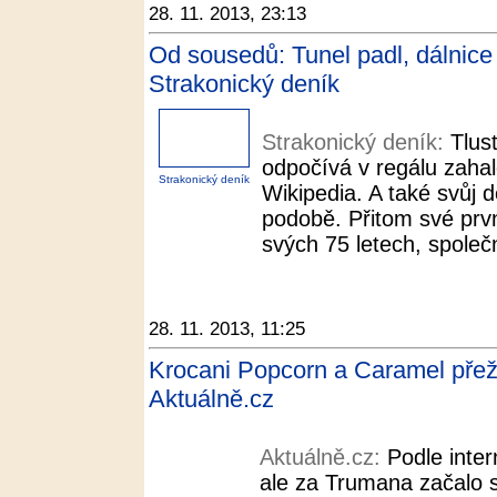
28. 11. 2013, 23:13
Od sousedů: Tunel padl, dálnice
Strakonický deník
Strakonický deník:
Tlus
odpočívá v regálu zahale
Strakonický deník
Wikipedia. A také svůj de
podobě. Přitom své prv
svých 75 letech, spole
28. 11. 2013, 11:25
Krocani Popcorn a Caramel přežij
Aktuálně.cz
Aktuálně.cz:
Podle inte
ale za Trumana začalo 