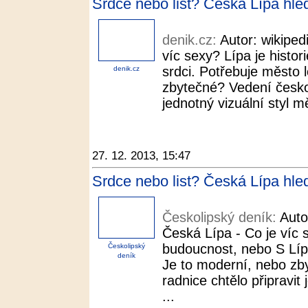
Srdce nebo list? Česká Lípa hle
denik.cz:
Autor: wikiped
víc sexy? Lípa je histo
srdci. Potřebuje město 
denik.cz
zbytečné? Vedení českol
jednotný vizuální styl m
27. 12. 2013, 15:47
Srdce nebo list? Česká Lípa hle
Českolipský deník:
Auto
Česká Lípa - Co je víc s
budoucnost, nebo S Líp
Českolipský
deník
Je to moderní, nebo zb
radnice chtělo připravit 
...