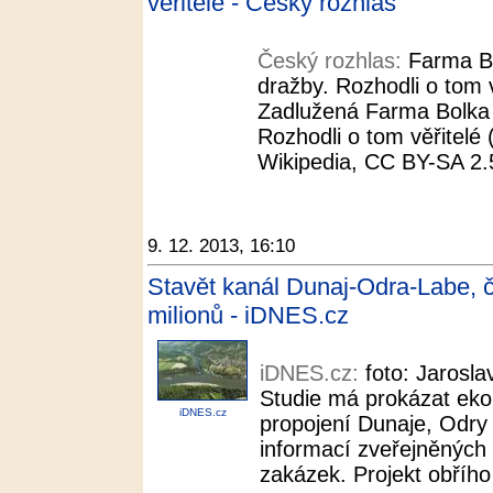
věřitelé - Český rozhlas
Český rozhlas:
Farma Bo
dražby. Rozhodli o tom v
Zadlužená Farma Bolka 
Rozhodli o tom věřitelé 
Wikipedia, CC BY-SA 2.5.
9. 12. 2013, 16:10
Stavět kanál Dunaj-Odra-Labe, č
milionů - iDNES.cz
iDNES.cz:
foto: Jarosl
Studie má prokázat eko
iDNES.cz
propojení Dunaje, Odry
informací zveřejněných
zakázek. Projekt obřího 