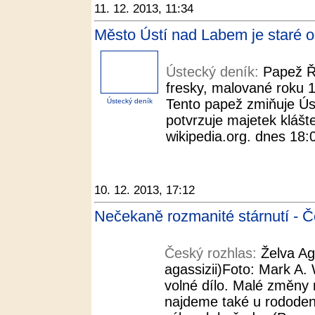
11. 12. 2013, 11:34
Město Ústí nad Labem je staré o
Ústecký deník:
Papež Ře
fresky, malované roku 1
Tento papež zmiňuje Úst
Ústecký deník
potvrzuje majetek klášte
wikipedia.org. dnes 18:
10. 12. 2013, 17:12
Nečekaně rozmanité stárnutí - Č
Český rozhlas:
Želva A
agassizii)Foto: Mark A. 
volné dílo. Malé změny 
najdeme také u rodode