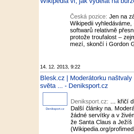
Wikipedia ví, jak vydělat na bur
Česká pozice:
Jen na z
Wikipedii vyhledáváme,
softwarů relativně přes
protože troufalost – ze
mezí, skončí i Gordon G
14. 12. 2013, 9:22
Blesk.cz | Moderátorku naštvaly s
světa ... - Deniksport.cz
Deniksport.cz:
... křičí
Další články na. Moderá
Deniksport.cz
žádné servítky a v živé
že Santa Claus a Ježíš K
(Wikipedia.org/profimedia