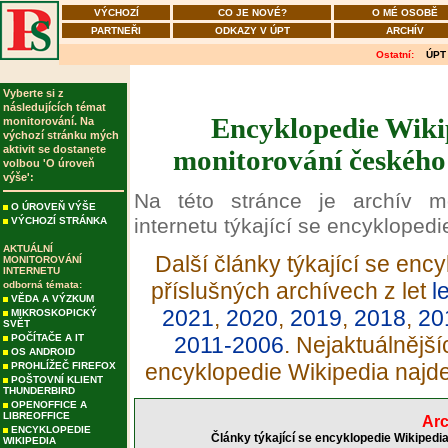
VÝCHOZÍ
CO JE NOVÉ?
O MÉ OSOBĚ
PARTNEŘI
ODKAZY V ÚPT
ARCHÍV
Ostatní:
ÚPT
Vyberte si z
následujících témat
Encyklopedie Wikip
monitorování. Na
výchozí stránku mých
aktivit se dostanete
monitorování českého 
volbou 'O úroveň
výše':
Na této stránce je archív m
O ÚROVEŇ VÝŠE
internetu týkající se encyklopedi
VÝCHOZÍ STRÁNKA
AKTUÁLNÍ
Další články týkající se enc
MONITOROVÁNÍ
INTERNETU
příslušných archívech z let
l
odborná témata:
VĚDA A VÝZKUM
2021
,
2020
,
2019
,
2018
,
20
MIKROSKOPICKÝ
SVĚT
POČÍTAČE A IT
2011-2006
. Nejaktuálnější
OS ANDROID
encyklopedie Wikipedia najd
PROHLÍŽEČ FIREFOX
POŠTOVNÍ KLIENT
THUNDERBIRD
OPENOFFICE A
LIBREOFFICE
Arc
ENCYKLOPEDIE
Články týkající se encyklopedie Wikipedi
WIKIPEDIA