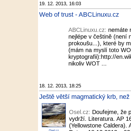
19. 12. 2013, 16:03
Web of trust - ABCLinuxu.cz
ABCLinuxu.cz:
nemáte n
nejlépe v češtině (není 
prokoušu...), které by 
(mám na myslí toto WO
kryptografii):http://en.w
nikoliv WOT ...
18. 12. 2013, 18:25
Ještě větší magmatický krb, než 
Osel.cz:
Doufejme, že p
vydrží. Literatura. AP 1
(Yellowstone Caldera). A
Osel.cz