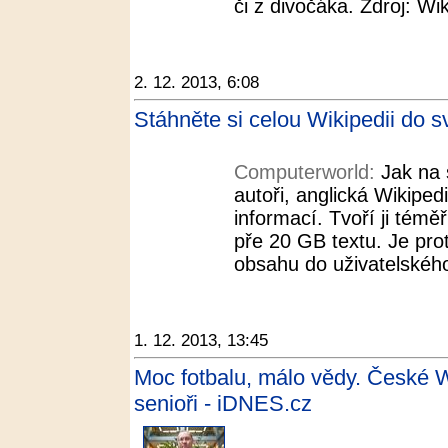
či z divočáka. Zdroj: Wik
2. 12. 2013, 6:08
Stáhněte si celou Wikipedii do 
Computerworld:
Jak na 
autoři, anglická Wikipe
informací. Tvoří ji témě
pře 20 GB textu. Je pro
obsahu do uživatelského
1. 12. 2013, 13:45
Moc fotbalu, málo vědy. České W
senioři - iDNES.cz