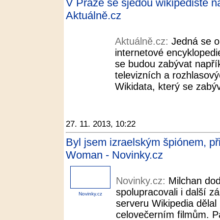
V Praze se sjedou wikipedisté n
Aktuálně.cz
Aktuálně.cz:
Jedná se o
internetové encyklopedi
se budou zabývat napřík
televizních a rozhlaso
Wikidata, který se zabý
27. 11. 2013, 10:22
Byl jsem izraelským špiónem, při
Woman - Novinky.cz
Novinky.cz:
Milchan dod
spolupracovali i další 
Novinky.cz
serveru Wikipedia dělal
celovečerním filmům. P