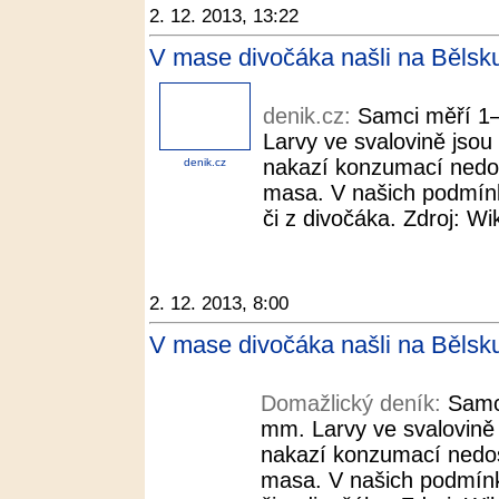
2. 12. 2013, 13:22
V mase divočáka našli na Bělsku
denik.cz:
Samci měří 1
Larvy ve svalovině jso
nakazí konzumací nedo
denik.cz
masa. V našich podmínk
či z divočáka. Zdroj: Wi
2. 12. 2013, 8:00
V mase divočáka našli na Bělsk
Domažlický deník:
Samc
mm. Larvy ve svalovině
nakazí konzumací nedo
masa. V našich podmínk