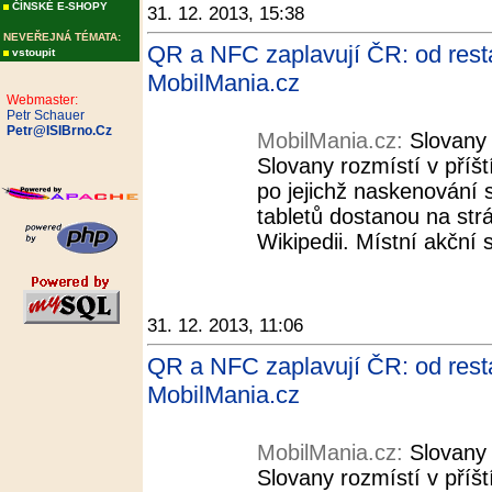
ČÍNSKÉ E-SHOPY
31. 12. 2013, 15:38
NEVEŘEJNÁ TÉMATA:
QR a NFC zaplavují ČR: od rest
vstoupit
MobilMania.cz
Webmaster:
Petr Schauer
Petr@ISIBrno.Cz
MobilMania.cz:
Slovany
Slovany rozmístí v příš
po jejichž naskenování s
tabletů dostanou na st
Wikipedii. Místní akční 
31. 12. 2013, 11:06
QR a NFC zaplavují ČR: od rest
MobilMania.cz
MobilMania.cz:
Slovany
Slovany rozmístí v příš