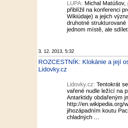
LUPA:
Michal Matúšov,
přiblížil na konferenci p
Wikiúdaje) a jejich význ
druhotné strukturované 
jednom místě, ale sdílet
3. 12. 2013, 5:32
ROZCESTNÍK: Klokánie a její ost
Lidovky.cz
Lidovky.cz:
Tentokrát s
vařené nudle ležící na 
Antarktidy obdařeným 
http://en.wikipedia.org/
jihozápadním koutu Pacif
chladných ...