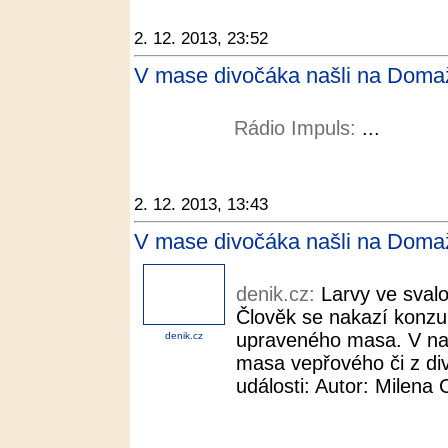
2. 12. 2013, 23:52
V mase divočáka našli na Domaž
Rádio Impuls:
...
2. 12. 2013, 13:43
V mase divočáka našli na Domažl
denik.cz:
Larvy ve svalo
Člověk se nakazí konzu
upraveného masa. V naš
denik.cz
masa vepřového či z div
události: Autor: Milena C