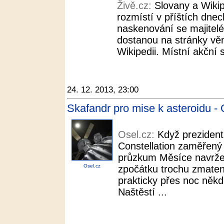
Živě.cz:
Slovany a Wiki
rozmístí v příštích dnec
naskenování se majitelé
dostanou na stránky v
Wikipedii. Místní akční 
24. 12. 2013, 23:00
Skafandr pro mise k asteroidu - 
Osel.cz:
Když preziden
Constellation zaměřený 
průzkum Měsíce navrže
Osel.cz
zpočátku trochu zmaten
prakticky přes noc někd
Naštěstí ...