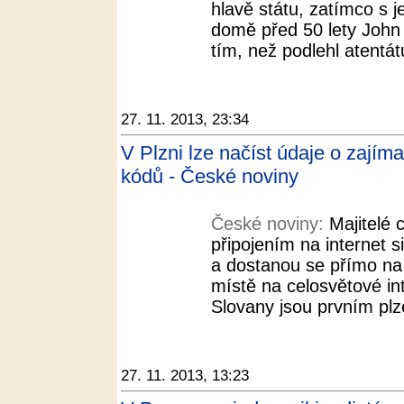
hlavě státu, zatímco s j
domě před 50 lety John 
tím, než podlehl atentátu
27. 11. 2013, 23:34
V Plzni lze načíst údaje o zají
kódů - České noviny
České noviny:
Majitelé 
připojením na internet 
a dostanou se přímo na
místě na celosvětové in
Slovany jsou prvním pl
27. 11. 2013, 13:23