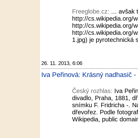
Freeglobe.cz:
... avšak 
http://cs.wikipedia.org/
http://cs.wikipedia.org/w
http://cs.wikipedia.org/
1.jpg) je pyrotechnická s
26. 11. 2013, 6:06
Iva Peřinová: Krásný nadhasič -
Český rozhlas:
Iva Peři
divadlo, Praha, 1881, d
snímku F. Fridricha -. N
dřevořez. Podle fotogra
Wikipedia, public domain 