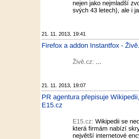
nejen jako nejmladší zv
svých 43 letech), ale i j
21. 11. 2013, 19:41
Firefox a addon Instantfox - Živě
Živě.cz:
...
21. 11. 2013, 19:07
PR agentura přepisuje Wikipedii,
E15.cz
E15.cz:
Wikipedii se ne
která firmám nabízí skr
největší internetové en