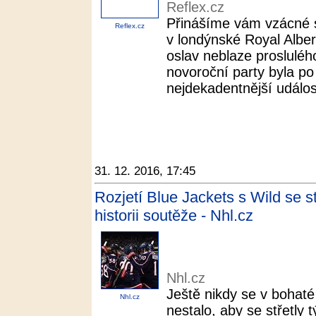
Reflex.cz
Přinášíme vám vzácné 
Reflex.cz
v londýnské Royal Alber
oslav neblaze prosluléh
novoroční party byla p
nejdekadentnější událost
31. 12. 2016, 17:45
Rozjetí Blue Jackets s Wild se st
historii soutěže - Nhl.cz
Nhl.cz
Ještě nikdy se v bohaté 
Nhl.cz
nestalo, aby se střetly 