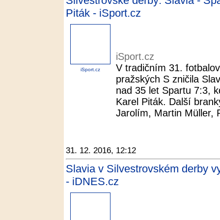
Silvestrovské derby: Slavia - Spa
Piták - iSport.cz
iSport.cz
V tradičním 31. fotbal
iSport.cz
pražských S zničila Slav
nad 35 let Spartu 7:3, k
Karel Piták. Další brank
Jarolím, Martin Müller, P
31. 12. 2016, 12:12
Slavia v Silvestrovském derby vyš
- iDNES.cz