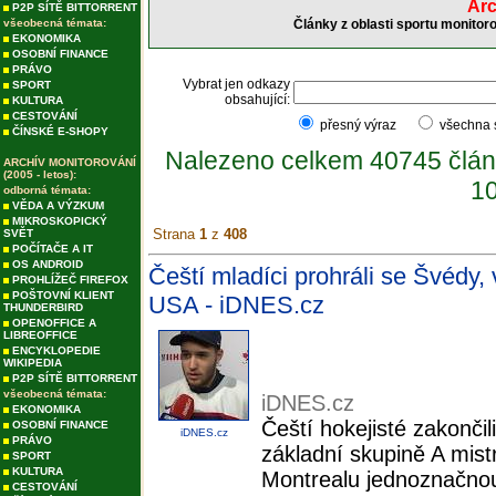
Arc
P2P SÍTĚ BITTORRENT
všeobecná témata:
Články z oblasti sportu monitor
EKONOMIKA
OSOBNÍ FINANCE
PRÁVO
Vybrat jen odkazy
SPORT
obsahující:
KULTURA
CESTOVÁNÍ
přesný výraz
všechna
ČÍNSKÉ E-SHOPY
Nalezeno celkem 40745 člán
ARCHÍV MONITOROVÁNÍ
(2005 - letos):
10
odborná témata:
VĚDA A VÝZKUM
MIKROSKOPICKÝ
Strana
1
z
408
SVĚT
POČÍTAČE A IT
OS ANDROID
Čeští mladíci prohráli se Švédy, 
PROHLÍŽEČ FIREFOX
POŠTOVNÍ KLIENT
USA - iDNES.cz
THUNDERBIRD
OPENOFFICE A
LIBREOFFICE
ENCYKLOPEDIE
WIKIPEDIA
P2P SÍTĚ BITTORRENT
všeobecná témata:
iDNES.cz
EKONOMIKA
Čeští hokejisté zakonči
OSOBNÍ FINANCE
iDNES.cz
PRÁVO
základní skupině A mistr
SPORT
KULTURA
Montrealu jednoznačno
CESTOVÁNÍ