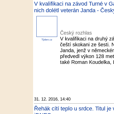
V kvalifikaci na závod Turné v Ga
nich dolétl veterán Janda - Česk
Český rozhlas
V kvalifikaci na druhý z
Týden.cz
čeští skokani ze šesti. 
Janda, jenž v německé
předvedl výkon 128 metr
také Roman Koudelka, L
31. 12. 2016, 14:40
Řehák cítí teplo u srdce. Titul je 