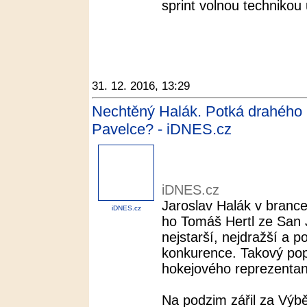
sprint volnou technikou u
31. 12. 2016, 13:29
Nechtěný Halák. Potká drahého 
Pavelce? - iDNES.cz
iDNES.cz
Jaroslav Halák v brance
iDNES.cz
ho Tomáš Hertl ze San J
nejstarší, nejdražší a 
konkurence. Takový pop
hokejového reprezentan
Na podzim zářil za Výbě