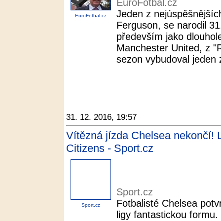
EuroFotbal.cz
Jeden z nejúspěšnějších
EuroFotbal.cz
Ferguson, se narodil 31
především jako dlouhole
Manchester United, z "
sezon vybudoval jeden z
31. 12. 2016, 19:57
Vítězná jízda Chelsea nekončí! L
Citizens - Sport.cz
Sport.cz
Fotbalisté Chelsea potvr
Sport.cz
ligy fantastickou formu