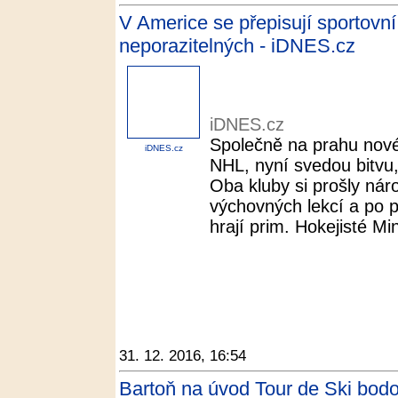
V Americe se přepisují sportovní
neporazitelných - iDNES.cz
iDNES.cz
Společně na prahu nové
iDNES.cz
NHL, nyní svedou bitvu,
Oba kluby si prošly nár
výchovných lekcí a po p
hrají prim. Hokejisté Min
31. 12. 2016, 16:54
Bartoň na úvod Tour de Ski bodov