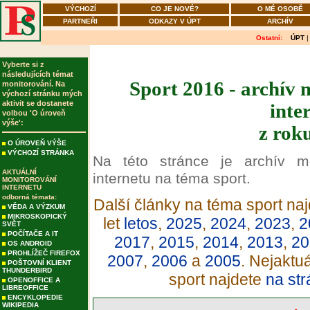
VÝCHOZÍ
CO JE NOVÉ?
O MÉ OSOBĚ
PARTNEŘI
ODKAZY V ÚPT
ARCHÍV
Ostatní:
ÚPT
Vyberte si z
následujících témat
Sport 2016 - archív 
monitorování. Na
výchozí stránku mých
aktivit se dostanete
inte
volbou 'O úroveň
výše':
z rok
O ÚROVEŇ VÝŠE
VÝCHOZÍ STRÁNKA
Na této stránce je archív m
AKTUÁLNÍ
internetu na téma sport.
MONITOROVÁNÍ
INTERNETU
odborná témata:
Další články na téma sport naj
VĚDA A VÝZKUM
MIKROSKOPICKÝ
let
letos
,
2025
,
2024
,
2023
,
2
SVĚT
POČÍTAČE A IT
2017
,
2015
,
2014
,
2013
,
20
OS ANDROID
PROHLÍŽEČ FIREFOX
2007
,
2006
a
2005
. Nejaktu
POŠTOVNÍ KLIENT
THUNDERBIRD
sport najdete
na str
OPENOFFICE A
LIBREOFFICE
ENCYKLOPEDIE
WIKIPEDIA