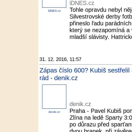
iDNES.cz
Tohle opravdu nebyl něj
iDNES.cz
Silvestrovské derby fotb
přineslo řadu parádních
který se nezapomíná a v
mladší slávisty. Hattric
31. 12. 2016, 11:57
Zápas číslo 600? Kubiš sestřeli
rád - denik.cz
denik.cz
Praha - Pavel Kubiš po
denik.cz
Zlína na ledě Sparty 3:0
po důrazu před sparťans
dvou branek, při závěr