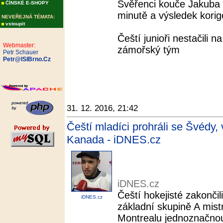
Svěřenci kouče Jakuba P
ČÍNSKÉ E-SHOPY
minutě a výsledek korig
NEVEŘEJNÁ TÉMATA:
vstoupit
Čeští junioři nestačili n
Webmaster:
zámořský tým
Petr Schauer
Petr@ISIBrno.Cz
31. 12. 2016, 21:42
Čeští mladíci prohráli se Švédy, 
Kanada - iDNES.cz
iDNES.cz
Čeští hokejisté zakonči
iDNES.cz
základní skupině A mistr
Montrealu jednoznačno