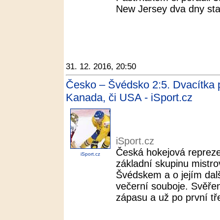
New Jersey dva dny star
31. 12. 2016, 20:50
Česko – Švédsko 2:5. Dvacítka pa
Kanada, či USA - iSport.cz
iSport.cz
Česká hokejová reprezen
iSport.cz
základní skupinu mistro
Švédskem a o jejím dal
večerní souboje. Svěřen
zápasu a už po první tře