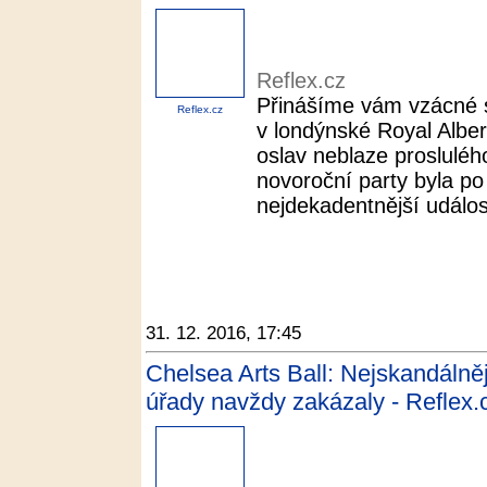
Reflex.cz
Přinášíme vám vzácné 
Reflex.cz
v londýnské Royal Alber
oslav neblaze prosluléh
novoroční party byla p
nejdekadentnější událost
31. 12. 2016, 17:45
Chelsea Arts Ball: Nejskandálněj
úřady navždy zakázaly - Reflex.