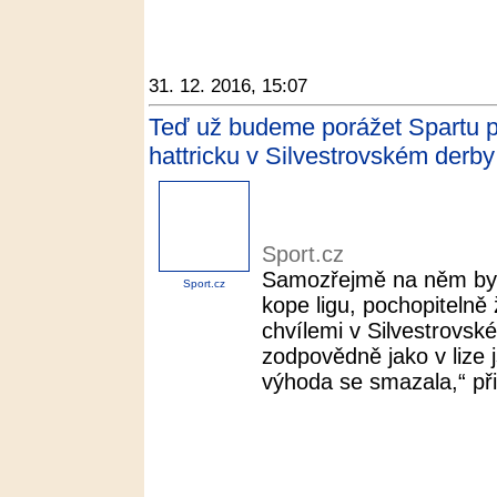
31. 12. 2016, 15:07
Teď už budeme porážet Spartu po
hattricku v Silvestrovském derby
Sport.cz
Samozřejmě na něm bylo
Sport.cz
kope ligu, pochopitel
chvílemi v Silvestrovské
zodpovědně jako v lize
výhoda se smazala,“ při