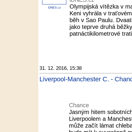
Olympijská vítězka v 
iDNES.cz
Keni vyhrála v traťovém
běh v Sao Paulu. Dvaatř
jako teprve druhá běžky
patnáctikilometrové trati 
31. 12. 2016, 15:38
Liverpool-Manchester C. - Chan
Chance
Jasným hitem sobotníc
Liverpoolem a Manchest
může začít lámat chleba