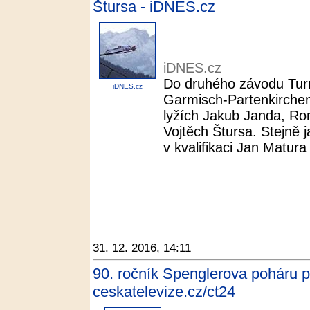
Štursa - iDNES.cz
iDNES.cz
Do druhého závodu Turn
iDNES.cz
Garmisch-Partenkirchen
lyžích Jakub Janda, Ro
Vojtěch Štursa. Stejně 
v kvalifikaci Jan Matura
31. 12. 2016, 14:11
90. ročník Spenglerova poháru p
ceskatelevize.cz/ct24