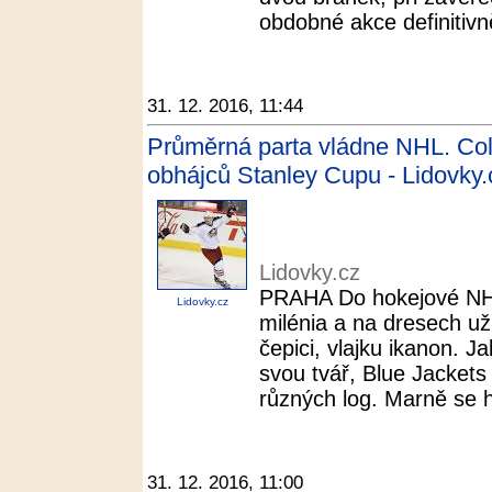
obdobné akce definitivně 
31. 12. 2016, 11:44
Průměrná parta vládne NHL. Col
obhájců Stanley Cupu - Lidovky.
Lidovky.cz
PRAHA Do hokejové NHL 
Lidovky.cz
milénia a na dresech už 
čepici, vlajku ikanon. J
svou tvář, Blue Jackets 
různých log. Marně se hl
31. 12. 2016, 11:00