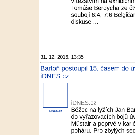
vítězstvím na exhibiční
Tomáše Berdycha ze čtvr
souboji 6:4, 7:6 Belgič
diskuse ...
31. 12. 2016, 13:35
Bartoň postoupil 15. časem do úv
iDNES.cz
iDNES.cz
Běžec na lyžích Jan Ba
iDNES.cz
do vyřazovacích bojů ú
Müstair a poprvé v kar
poháru. Pro zbylých se