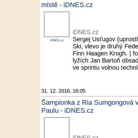
místě - iDNES.cz
iDNES.cz
Sergej Usťugov (uprostř
iDNES.cz
Ski, vlevo je druhý Fede
Finn Haagen Krogh. | fo
lyžích Jan Bartoň obsad
ve sprintu volnou techni
31. 12. 2016, 16:05
Šampionka z Ria Sumgongová vy
Paulu - iDNES.cz
iDNES.cz