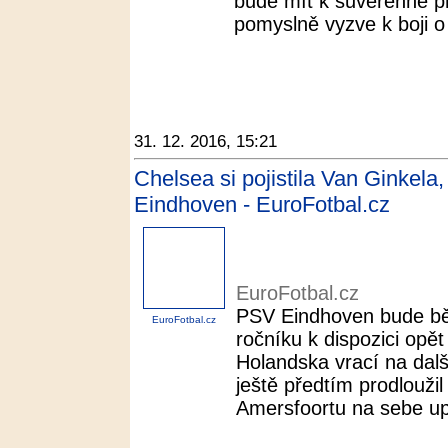
bude mít k suverénně pr
pomyslně vyzve k boji o t
31. 12. 2016, 15:21
Chelsea si pojistila Van Ginkela
Eindhoven - EuroFotbal.cz
EuroFotbal.cz
PSV Eindhoven bude bě
EuroFotbal.cz
ročníku k dispozici opě
Holandska vrací na dalš
ještě předtím prodlouži
Amersfoortu na sebe up