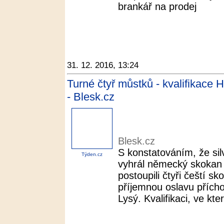
brankář na prodej
31. 12. 2016, 13:24
Turné čtyř můstků - kvalifikace
- Blesk.cz
Blesk.cz
S konstatováním, že sil
Týden.cz
vyhrál německý skokan 
postoupili čtyři čeští s
příjemnou oslavu přích
Lysý. Kvalifikaci, ve které