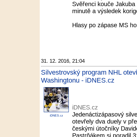
Svěřenci kouče Jakuba P
minutě a výsledek korig
Hlasy po zápase MS hok
31. 12. 2016, 21:04
Silvestrovský program NHL otev
Washingtonu - iDNES.cz
iDNES.cz
Jedenáctizápasový silv
iDNES.cz
otevřely dva duely v p
českými útočníky Davi
Pastrňákem si poradil 3