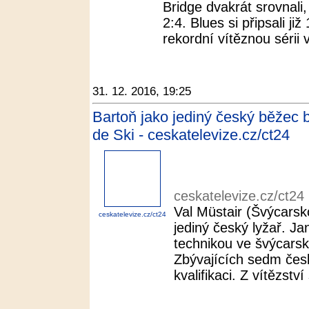
Bridge dvakrát srovnali,
2:4. Blues si připsali ji
rekordní vítěznou sérii v
31. 12. 2016, 19:25
Bartoň jako jediný český běžec 
de Ski - ceskatelevize.cz/ct24
ceskatelevize.cz/ct24
Val Müstair (Švýcarsk
ceskatelevize.cz/ct24
jediný český lyžař. Ja
technikou ve švýcarsk
Zbývajících sedm česk
kvalifikaci. Z vítězství