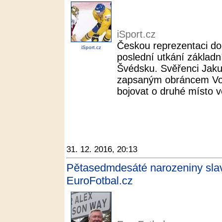
iSport.cz
Českou reprezentaci do 
iSport.cz
poslední utkání základní
Švédsku. Svěřenci Jaku
zapsaným obráncem Vo
bojovat o druhé místo v
31. 12. 2016, 20:13
Pětasedmdesáté narozeniny slav
EuroFotbal.cz