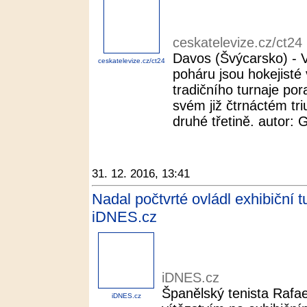
ceskatelevize.cz/ct24
Davos (Švýcarsko) - V
ceskatelevize.cz/ct24
poháru jsou hokejisté
tradičního turnaje por
svém již čtrnáctém tri
druhé třetině. autor: G
31. 12. 2016, 13:41
Nadal počtvrté ovládl exhibiční t
iDNES.cz
iDNES.cz
Španělský tenista Rafae
iDNES.cz