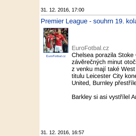
31. 12. 2016, 17:00
Premier League - souhrn 19. kol
EuroFotbal.cz
Chelsea porazila Stoke
EuroFotbal.cz
závěrečných minut otoči
z venku mají také Wes
titulu Leicester City k
United, Burnley přestříle
Barkley si asi vystřílel 
31. 12. 2016, 16:57