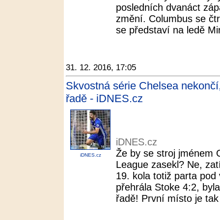
posledních dvanáct zápa
změní. Columbus se čtr
se představí na ledě Mi
31. 12. 2016, 17:05
Skvostná série Chelsea nekončí, 
řadě - iDNES.cz
iDNES.cz
Že by se stroj jménem 
iDNES.cz
League zasekl? Ne, zat
19. kola totiž parta po
přehrála Stoke 4:2, byla 
řadě! První místo je tak 