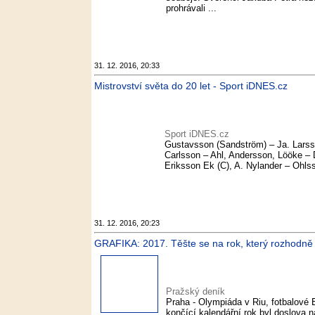
prohrávali ...
31. 12. 2016, 20:33
Mistrovství světa do 20 let - Sport iDNES.cz
Sport iDNES.cz
Gustavsson (Sandström) – Ja. Larsso
Carlsson – Ahl, Andersson, Lööke – 
Eriksson Ek (C), A. Nylander – Ohls
31. 12. 2016, 20:23
GRAFIKA: 2017. Těšte se na rok, který rozhodně 
Pražský deník
Praha - Olympiáda v Riu, fotbalové
končící kalendářní rok byl doslova n