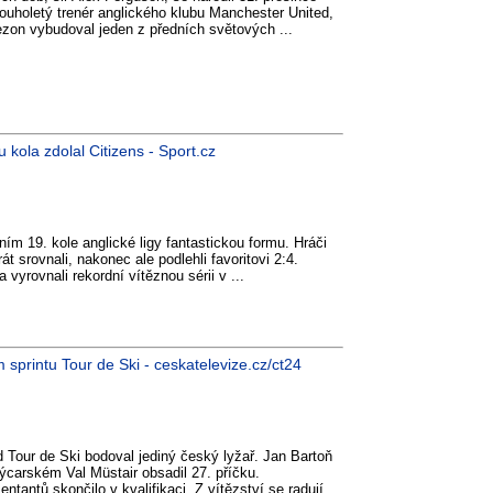
louholetý trenér anglického klubu Manchester United,
zon vybudoval jeden z předních světových ...
 kola zdolal Citizens - Sport.cz
tním 19. kole anglické ligy fantastickou formu. Hráči
t srovnali, nakonec ale podlehli favoritovi 2:4.
a vyrovnali rekordní vítěznou sérii v ...
sprintu Tour de Ski - ceskatelevize.cz/ct24
 Tour de Ski bodoval jediný český lyžař. Jan Bartoň
ýcarském Val Müstair obsadil 27. příčku.
tantů skončilo v kvalifikaci. Z vítězství se radují