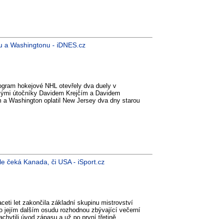
nu a Washingtonu - iDNES.cz
ogram hokejové NHL otevřely dva duely v
kými útočníky Davidem Krejčím a Davidem
m a Washington oplatil New Jersey dva dny starou
le čeká Kanada, či USA - iSport.cz
eti let zakončila základní skupinu mistrovství
 jejím dalším osudu rozhodnou zbývající večerní
chytili úvod zápasu a už po první třetině