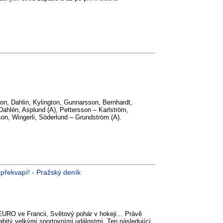
n, Dahlin, Kylington, Gunnarsson, Bernhardt,
Dahlén, Asplund (A), Pettersson – Karlström,
son, Wingerli, Söderlund – Grundström (A).
překvapí! - Pražský deník
 EURO ve Francii, Světový pohár v hokeji… Právě
abitý velkými sportovními událostmi. Ten následující