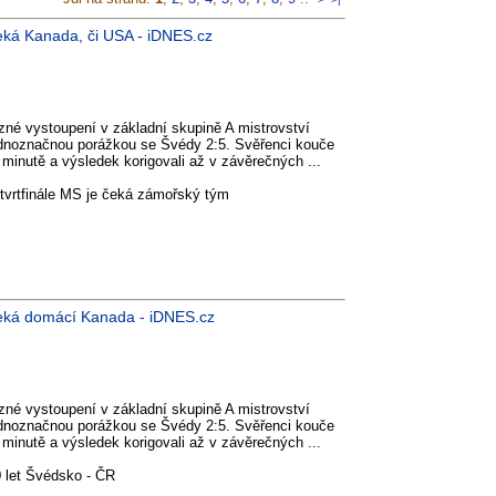
 čeká Kanada, či USA - iDNES.cz
azné vystoupení v základní skupině A mistrovství
jednoznačnou porážkou se Švédy 2:5. Svěřenci kouče
 minutě a výsledek korigovali až v závěrečných ...
 čtvrtfinále MS je čeká zámořský tým
e čeká domácí Kanada - iDNES.cz
azné vystoupení v základní skupině A mistrovství
jednoznačnou porážkou se Švédy 2:5. Svěřenci kouče
 minutě a výsledek korigovali až v závěrečných ...
 let Švédsko - ČR