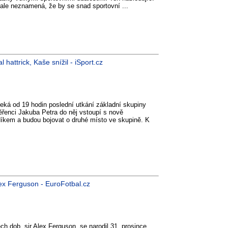
 ale neznamená, že by se snad sportovní ...
attrick, Kaše snížil - iSport.cz
čeká od 19 hodin poslední utkání základní skupiny
ěřenci Jakuba Petra do něj vstoupí s nově
em a budou bojovat o druhé místo ve skupině. K
ex Ferguson - EuroFotbal.cz
h dob, sir Alex Ferguson, se narodil 31. prosince