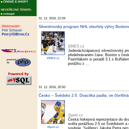
ČÍNSKÉ E-SHOPY
NEVEŘEJNÁ TÉMATA:
vstoupit
31. 12. 2016, 21:04
Webmaster:
Silvestrovský program NHL otevřely výhry Bosto
Petr Schauer
Petr@ISIBrno.Cz
iDNES.cz
Jedenáctizápasový silvestrovský pr
předehrávaném čase. Boston s čes
iDNES.cz
Pastrňákem si poradil 3:1 s Buffale
porážku z ...
31. 12. 2016, 20:50
Česko – Švédsko 2:5. Dvacítka padla, ve čtvrtfiná
iSport.cz
Česká hokejová reprezentace do dvac
světa porážkou 2:5 se Švédskem a o
iSport.cz
souboje. Svěřenci Jakuba Petra neza