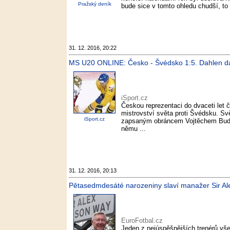
Pražský deník
bude sice v tomto ohledu chudší, to
31. 12. 2016, 20:22
MS U20 ONLINE: Česko - Švédsko 1:5. Dahlen dal h
iSport.cz
Českou reprezentaci do dvaceti let 
mistrovství světa proti Švédsku. Sv
iSport.cz
zapsaným obráncem Vojtěchem Budík
němu ...
31. 12. 2016, 20:13
Pětasedmdesáté narozeniny slaví manažer Sir Al
EuroFotbal.cz
Jeden z nejúspěšnějších trenérů všec