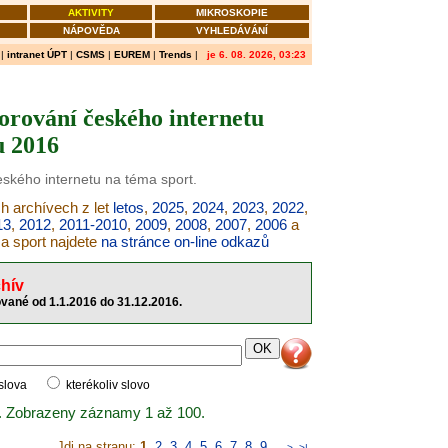
AKTIVITY
MIKROSKOPIE
NÁPOVĚDA
VYHLEDÁVÁNÍ
|
intranet ÚPT
|
CSMS
|
EUREM
|
Trends
|
je 6. 08. 2026, 03:23
orování českého internetu
u 2016
eského internetu na téma sport.
ch archívech z let
letos
,
2025
,
2024
,
2023
,
2022
,
13
,
2012
,
2011-2010
,
2009
,
2008
,
2007
,
2006
a
ma sport najdete
na stránce on-line odkazů
hív
ované od 1.1.2016 do 31.12.2016.
 slova
kterékoliv slovo
. Zobrazeny záznamy 1 až 100.
Jdi na stranu:
1
,
2
,
3
,
4
,
5
,
6
,
7
,
8
,
9
..
>
>|