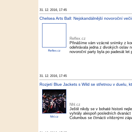
31. 12. 2016, 17:45
Chelsea Arts Ball: Nejskandálnější novoroční večí
Reflex.cz
Přinášíme vám vzácné snímky z konc
odehrávala jedna z divokých oslav n
Reflex.cz
novoroční party byla po padesát let
31. 12. 2016, 17:45
Rozjetí Blue Jackets s Wild se střetnou v duelu, kt
Nhl.cz
Ještě nikdy se v bohaté historii nejl
vyhrály alespoň posledních dvanáct 
Nhl.cz
Columbus se čtrnácti vítěznými zápa