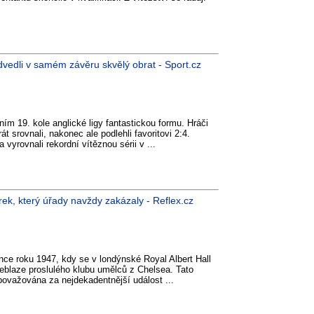
vedli v samém závěru skvělý obrat - Sport.cz
tním 19. kole anglické ligy fantastickou formu. Hráči
t srovnali, nakonec ale podlehli favoritovi 2:4.
a vyrovnali rekordní vítěznou sérii v ...
rek, který úřady navždy zakázaly - Reflex.cz
e roku 1947, kdy se v londýnské Royal Albert Hall
eblaze proslulého klubu umělců z Chelsea. Tato
 považována za nejdekadentnější událost ...