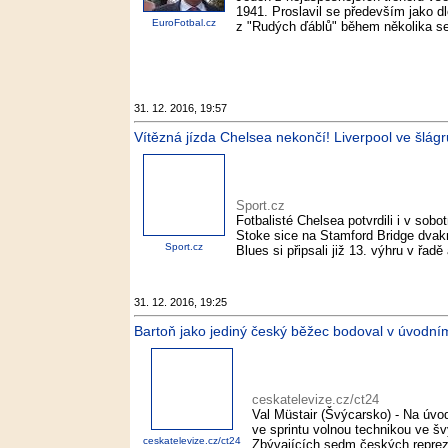
1941. Proslavil se především jako d
EuroFotbal.cz
z "Rudých ďáblů" během několika se
31. 12. 2016, 19:57
Vítězná jízda Chelsea nekončí! Liverpool ve šlágru
Sport.cz
Fotbalisté Chelsea potvrdili i v sobo
Stoke sice na Stamford Bridge dvakrá
Sport.cz
Blues si připsali již 13. výhru v řadě 
31. 12. 2016, 19:25
Bartoň jako jediný český běžec bodoval v úvodním 
ceskatelevize.cz/ct24
Val Müstair (Švýcarsko) - Na úvod
ve sprintu volnou technikou ve šv
ceskatelevize.cz/ct24
Zbývajících sedm českých reprezen