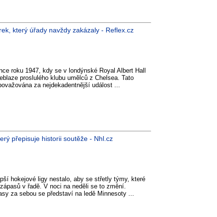
rek, který úřady navždy zakázaly - Reflex.cz
e roku 1947, kdy se v londýnské Royal Albert Hall
eblaze proslulého klubu umělců z Chelsea. Tato
 považována za nejdekadentnější událost ...
erý přepisuje historii soutěže - Nhl.cz
epší hokejové ligy nestalo, aby se střetly týmy, které
zápasů v řadě. V noci na neděli se to změní.
sy za sebou se představí na ledě Minnesoty ...