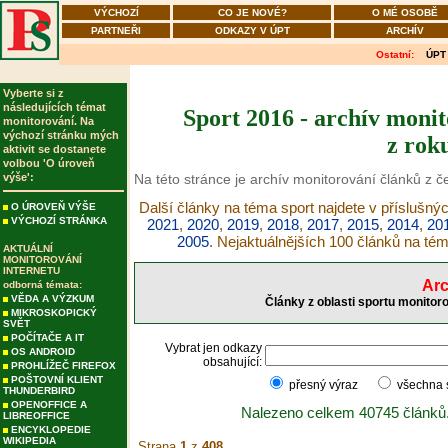
VÝCHOZÍ
CO JE NOVÉ?
O MÉ OSOBĚ
PARTNEŘI
ODKAZY V ÚPT
ARCHÍV
Ostatní:
ÚPT
Vyberte si z
následujících témat
Sport 2016 - archív monit
monitorování. Na
výchozí stránku mých
z rok
aktivit se dostanete
volbou 'O úroveň
výše':
Na této stránce je archív monitorování článků z č
Další články na téma sport najdete v příslušný
O ÚROVEŇ VÝŠE
VÝCHOZÍ STRÁNKA
2021
,
2020
,
2019
,
2018
,
2017
,
2015
,
2014
,
20
2005
. Nejaktuálnějších 100 článků na té
AKTUÁLNÍ
MONITOROVÁNÍ
INTERNETU
Arc
odborná témata:
VĚDA A VÝZKUM
Články z oblasti sportu monitor
MIKROSKOPICKÝ
SVĚT
POČÍTAČE A IT
Vybrat jen odkazy
OS ANDROID
obsahující:
PROHLÍŽEČ FIREFOX
POŠTOVNÍ KLIENT
přesný výraz
všechna
THUNDERBIRD
OPENOFFICE A
Nalezeno celkem 40745 článků
LIBREOFFICE
ENCYKLOPEDIE
WIKIPEDIA
Strana
1
z
408