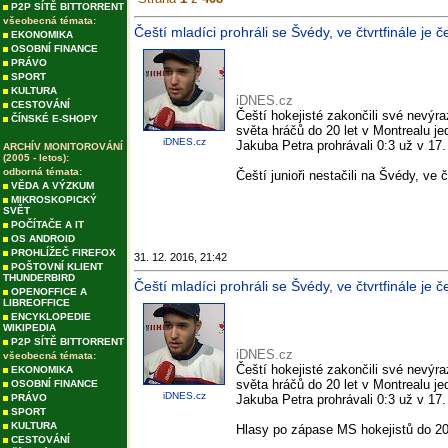
P2P SÍTĚ BITTORRENT
všeobecná témata:
Čeští mladíci prohráli se Švédy, ve čtvrtfinále je
EKONOMIKA
OSOBNÍ FINANCE
PRÁVO
SPORT
KULTURA
iDNES.cz
CESTOVÁNÍ
Čeští hokejisté zakončili své nevýr
ČÍNSKÉ E-SHOPY
světa hráčů do 20 let v Montrealu 
iDNES.cz
Jakuba Petra prohrávali 0:3 už v 17.
ARCHÍV MONITOROVÁNÍ
(2005 - letos):
odborná témata:
Čeští junioři nestačili na Švédy, ve
VĚDA A VÝZKUM
MIKROSKOPICKÝ
SVĚT
POČÍTAČE A IT
OS ANDROID
PROHLÍŽEČ FIREFOX
31. 12. 2016, 21:42
POŠTOVNÍ KLIENT
THUNDERBIRD
Čeští mladíci prohráli se Švédy, ve čtvrtfinále j
OPENOFFICE A
LIBREOFFICE
ENCYKLOPEDIE
WIKIPEDIA
P2P SÍTĚ BITTORRENT
iDNES.cz
všeobecná témata:
Čeští hokejisté zakončili své nevýr
EKONOMIKA
světa hráčů do 20 let v Montrealu 
OSOBNÍ FINANCE
iDNES.cz
PRÁVO
Jakuba Petra prohrávali 0:3 už v 17.
SPORT
KULTURA
Hlasy po zápase MS hokejistů do 20
CESTOVÁNÍ