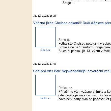
Sergej ...
31. 12. 2016, 18:27
Vítězná jízda Chelsea nekončí! Rudí ďáblové před
Sport.cz
Fotbalisté Chelsea potvrdili i v sobo
Stoke sice na Stamford Bridge dvakrá
Sport.cz
Blues si připsali již 13. výhru v řadě 
31. 12. 2016, 17:47
Chelsea Arts Ball: Nejskandálnější novoroční večí
Reflex.cz
Přinášíme vám vzácné snímky z konc
odehrávala jedna z divokých oslav n
Reflex.cz
novoroční party byla po padesát let