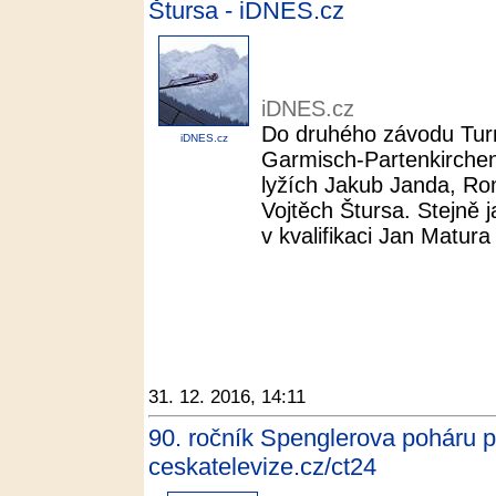
Štursa - iDNES.cz
iDNES.cz
Do druhého závodu Turn
iDNES.cz
Garmisch-Partenkirchen
lyžích Jakub Janda, Ro
Vojtěch Štursa. Stejně 
v kvalifikaci Jan Matura
31. 12. 2016, 14:11
90. ročník Spenglerova poháru p
ceskatelevize.cz/ct24