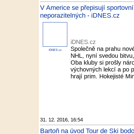
V Americe se přepisují sportovní
neporazitelných - iDNES.cz
iDNES.cz
Společně na prahu nové
iDNES.cz
NHL, nyní svedou bitvu,
Oba kluby si prošly nár
výchovných lekcí a po p
hrají prim. Hokejisté Min
31. 12. 2016, 16:54
Bartoň na úvod Tour de Ski bodov