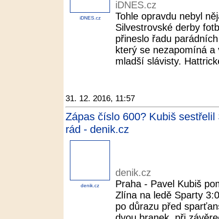
iDNES.cz
Tohle opravdu nebyl něj
iDNES.cz
Silvestrovské derby fotb
přineslo řadu parádních
který se nezapomíná a v
mladší slávisty. Hattric
31. 12. 2016, 11:57
Zápas číslo 600? Kubiš sestřeli
rád - denik.cz
denik.cz
Praha - Pavel Kubiš po
denik.cz
Zlína na ledě Sparty 3:0
po důrazu před sparťans
dvou branek, při závěr