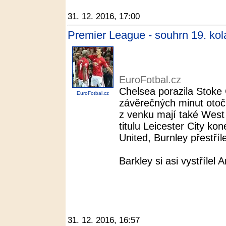
31. 12. 2016, 17:00
Premier League - souhrn 19. kol
EuroFotbal.cz
Chelsea porazila Stoke
EuroFotbal.cz
závěrečných minut otoči
z venku mají také Wes
titulu Leicester City k
United, Burnley přestříle
Barkley si asi vystřílel 
31. 12. 2016, 16:57