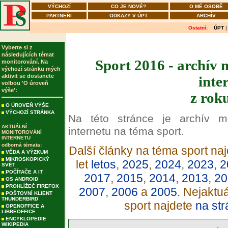
VÝCHOZÍ
CO JE NOVÉ?
O MÉ OSOBĚ
PARTNEŘI
ODKAZY V ÚPT
ARCHÍV
Ostatní:
ÚPT
Vyberte si z
následujících témat
Sport 2016 - archív 
monitorování. Na
výchozí stránku mých
aktivit se dostanete
inte
volbou 'O úroveň
výše':
z rok
O ÚROVEŇ VÝŠE
VÝCHOZÍ STRÁNKA
Na této stránce je archív m
AKTUÁLNÍ
internetu na téma sport.
MONITOROVÁNÍ
INTERNETU
odborná témata:
Další články na téma sport naj
VĚDA A VÝZKUM
MIKROSKOPICKÝ
let
letos
,
2025
,
2024
,
2023
,
2
SVĚT
POČÍTAČE A IT
2017
,
2015
,
2014
,
2013
,
20
OS ANDROID
PROHLÍŽEČ FIREFOX
2007
,
2006
a
2005
. Nejaktu
POŠTOVNÍ KLIENT
THUNDERBIRD
sport najdete
na str
OPENOFFICE A
LIBREOFFICE
ENCYKLOPEDIE
WIKIPEDIA