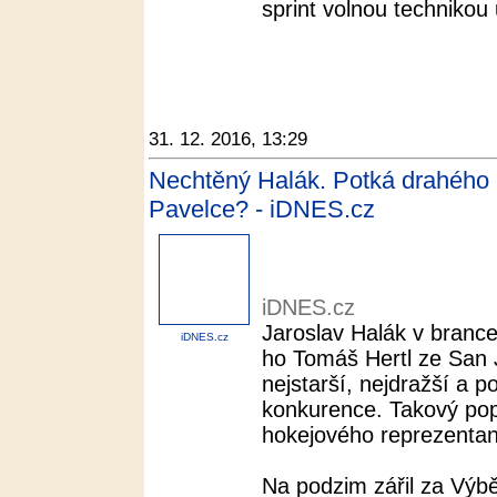
sprint volnou technikou u
31. 12. 2016, 13:29
Nechtěný Halák. Potká drahého 
Pavelce? - iDNES.cz
iDNES.cz
Jaroslav Halák v brance
iDNES.cz
ho Tomáš Hertl ze San J
nejstarší, nejdražší a 
konkurence. Takový pop
hokejového reprezentan
Na podzim zářil za Výbě