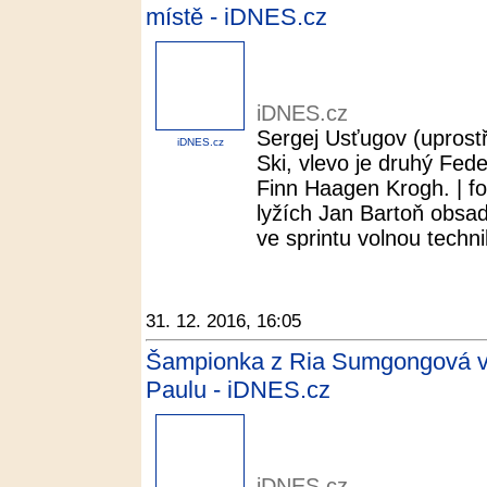
místě - iDNES.cz
iDNES.cz
Sergej Usťugov (uprostř
iDNES.cz
Ski, vlevo je druhý Fede
Finn Haagen Krogh. | fo
lyžích Jan Bartoň obsad
ve sprintu volnou techni
31. 12. 2016, 16:05
Šampionka z Ria Sumgongová vy
Paulu - iDNES.cz
iDNES.cz