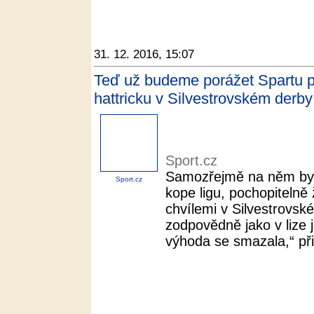
31. 12. 2016, 15:07
Teď už budeme porážet Spartu po
hattricku v Silvestrovském derby
Sport.cz
Samozřejmě na něm bylo
Sport.cz
kope ligu, pochopitel
chvílemi v Silvestrovské
zodpovědně jako v lize
výhoda se smazala,“ při