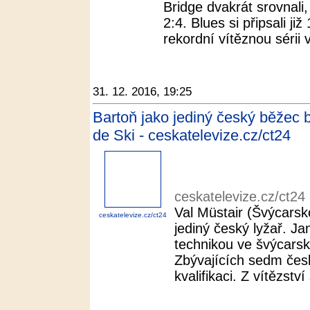
Bridge dvakrát srovnali,
2:4. Blues si připsali ji
rekordní vítěznou sérii v
31. 12. 2016, 19:25
Bartoň jako jediný český běžec 
de Ski - ceskatelevize.cz/ct24
ceskatelevize.cz/ct24
Val Müstair (Švýcarsk
ceskatelevize.cz/ct24
jediný český lyžař. Ja
technikou ve švýcarsk
Zbývajících sedm česk
kvalifikaci. Z vítězství