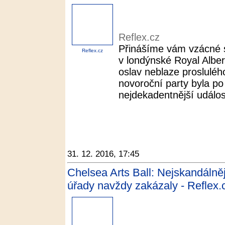
Reflex.cz
Přinášíme vám vzácné 
Reflex.cz
v londýnské Royal Alber
oslav neblaze prosluléh
novoroční party byla p
nejdekadentnější událost
31. 12. 2016, 17:45
Chelsea Arts Ball: Nejskandálněj
úřady navždy zakázaly - Reflex.