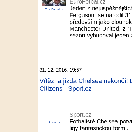
EuroFotbal.cz
Jeden z nejúspěšnějších
EuroFotbal.cz
Ferguson, se narodil 31
především jako dlouhole
Manchester United, z "
sezon vybudoval jeden z
31. 12. 2016, 19:57
Vítězná jízda Chelsea nekončí! L
Citizens - Sport.cz
Sport.cz
Fotbalisté Chelsea potvr
Sport.cz
ligy fantastickou formu