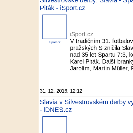
Silvestrovské derby: Slavia - Spa
Piták - iSport.cz
iSport.cz
V tradičním 31. fotbal
iSport.cz
pražských S zničila Slav
nad 35 let Spartu 7:3, k
Karel Piták. Další brank
Jarolím, Martin Müller, P
31. 12. 2016, 12:12
Slavia v Silvestrovském derby vyš
- iDNES.cz