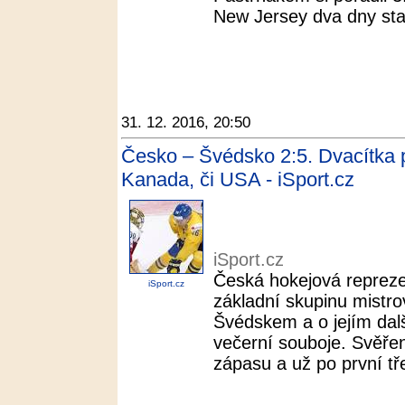
New Jersey dva dny star
31. 12. 2016, 20:50
Česko – Švédsko 2:5. Dvacítka pa
Kanada, či USA - iSport.cz
iSport.cz
Česká hokejová reprezen
iSport.cz
základní skupinu mistro
Švédskem a o jejím dal
večerní souboje. Svěřen
zápasu a už po první tře