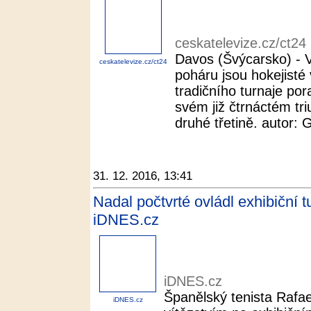
ceskatelevize.cz/ct24
Davos (Švýcarsko) - V
ceskatelevize.cz/ct24
poháru jsou hokejisté
tradičního turnaje por
svém již čtrnáctém tri
druhé třetině. autor: G
31. 12. 2016, 13:41
Nadal počtvrté ovládl exhibiční t
iDNES.cz
iDNES.cz
Španělský tenista Rafae
iDNES.cz