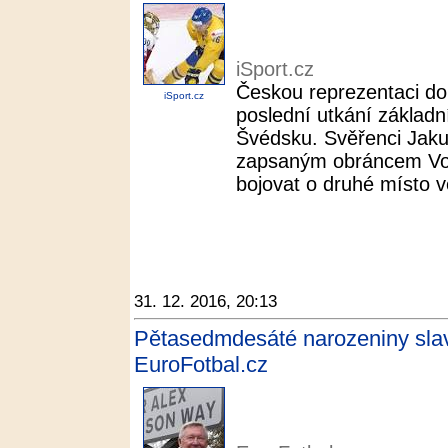
iSport.cz
Českou reprezentaci do 
iSport.cz
poslední utkání základní
Švédsku. Svěřenci Jaku
zapsaným obráncem Vo
bojovat o druhé místo v
31. 12. 2016, 20:13
Pětasedmdesáté narozeniny slav
EuroFotbal.cz