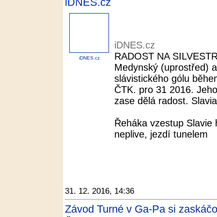
iDNES.cz
iDNES.cz
RADOST NA SILVESTRA.
iDNES.cz
Medynský (uprostřed) a 
slávistického gólu během
ČTK. pro 31 2016. Jeho
zase dělá radost. Slavia
Řeháka vzestup Slavie 
neplive, jezdí tunelem
31. 12. 2016, 14:36
Závod Turné v Ga-Pa si zaskáčo