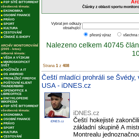
Arc
P2P SÍTĚ BITTORRENT
všeobecná témata:
Články z oblasti sportu monitor
EKONOMIKA
OSOBNÍ FINANCE
PRÁVO
Vybrat jen odkazy
SPORT
obsahující:
KULTURA
CESTOVÁNÍ
přesný výraz
všechna
ČÍNSKÉ E-SHOPY
Nalezeno celkem 40745 člán
ARCHÍV MONITOROVÁNÍ
(2005 - letos):
10
odborná témata:
VĚDA A VÝZKUM
MIKROSKOPICKÝ
Strana
1
z
408
SVĚT
POČÍTAČE A IT
OS ANDROID
Čeští mladíci prohráli se Švédy, 
PROHLÍŽEČ FIREFOX
POŠTOVNÍ KLIENT
USA - iDNES.cz
THUNDERBIRD
OPENOFFICE A
LIBREOFFICE
ENCYKLOPEDIE
WIKIPEDIA
P2P SÍTĚ BITTORRENT
všeobecná témata:
iDNES.cz
EKONOMIKA
Čeští hokejisté zakonči
OSOBNÍ FINANCE
iDNES.cz
PRÁVO
základní skupině A mistr
SPORT
KULTURA
Montrealu jednoznačno
CESTOVÁNÍ