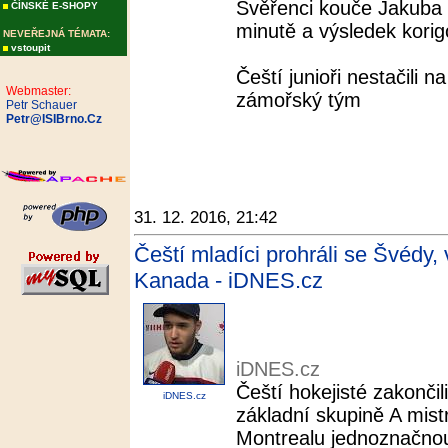
Svěřenci kouče Jakuba P
ČÍNSKÉ E-SHOPY
minutě a výsledek korig
NEVEŘEJNÁ TÉMATA:
vstoupit
Čeští junioři nestačili n
Webmaster:
zámořský tým
Petr Schauer
Petr@ISIBrno.Cz
31. 12. 2016, 21:42
Čeští mladíci prohráli se Švédy, 
Kanada - iDNES.cz
iDNES.cz
Čeští hokejisté zakonči
iDNES.cz
základní skupině A mistr
Montrealu jednoznačno