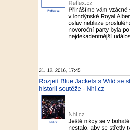
Reflex.cz
Přinášíme vám vzácné 
Reflex.cz
v londýnské Royal Alber
oslav neblaze prosluléh
novoroční party byla p
nejdekadentnější událost
31. 12. 2016, 17:45
Rozjetí Blue Jackets s Wild se st
historii soutěže - Nhl.cz
Nhl.cz
Ještě nikdy se v bohaté 
Nhl.cz
nestalo, aby se střetly 