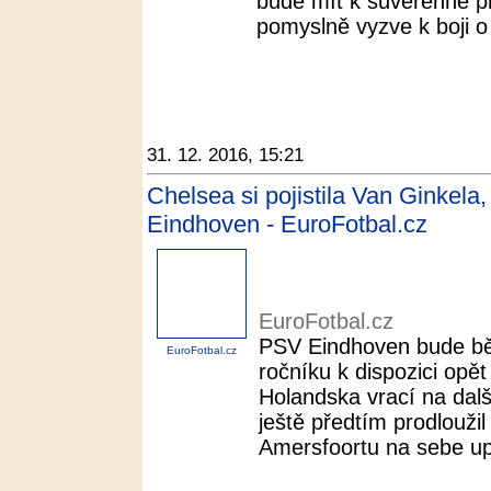
bude mít k suverénně pr
pomyslně vyzve k boji o t
31. 12. 2016, 15:21
Chelsea si pojistila Van Ginkela
Eindhoven - EuroFotbal.cz
EuroFotbal.cz
PSV Eindhoven bude bě
EuroFotbal.cz
ročníku k dispozici opě
Holandska vrací na dalš
ještě předtím prodlouži
Amersfoortu na sebe up