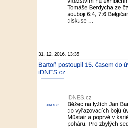
vítězstvím na exhibiční
Tomáše Berdycha ze čtvr
souboji 6:4, 7:6 Belgič
diskuse ...
31. 12. 2016, 13:35
Bartoň postoupil 15. časem do úv
iDNES.cz
iDNES.cz
Běžec na lyžích Jan Ba
iDNES.cz
do vyřazovacích bojů ú
Müstair a poprvé v kar
poháru. Pro zbylých se