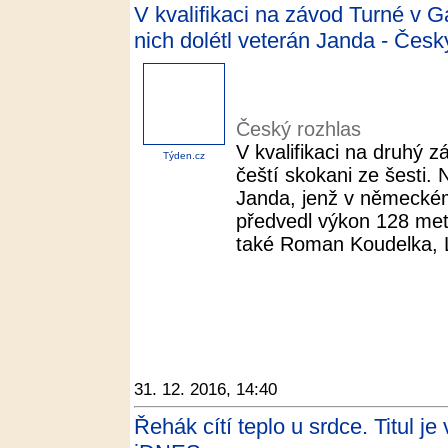
V kvalifikaci na závod Turné v Ga
nich dolétl veterán Janda - Česk
Český rozhlas
V kvalifikaci na druhý z
Týden.cz
čeští skokani ze šesti. 
Janda, jenž v německé
předvedl výkon 128 metr
také Roman Koudelka, L
31. 12. 2016, 14:40
Řehák cítí teplo u srdce. Titul je 