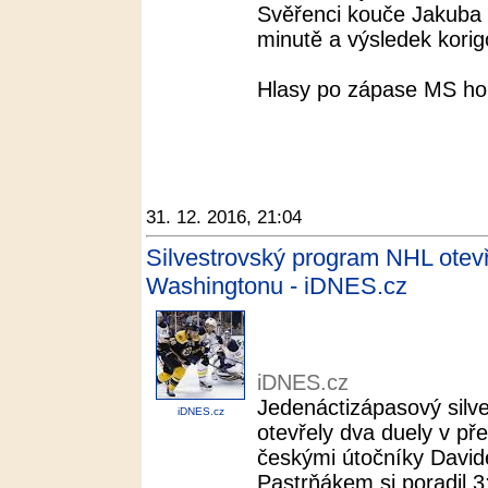
Svěřenci kouče Jakuba P
minutě a výsledek korig
Hlasy po zápase MS hok
31. 12. 2016, 21:04
Silvestrovský program NHL otev
Washingtonu - iDNES.cz
iDNES.cz
Jedenáctizápasový silv
iDNES.cz
otevřely dva duely v p
českými útočníky Davi
Pastrňákem si poradil 3