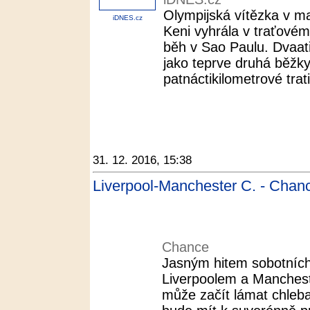
Olympijská vítězka v 
iDNES.cz
Keni vyhrála v traťovém
běh v Sao Paulu. Dvaatř
jako teprve druhá běžky
patnáctikilometrové trati 
31. 12. 2016, 15:38
Liverpool-Manchester C. - Chan
Chance
Jasným hitem sobotníc
Liverpoolem a Manchest
může začít lámat chleba