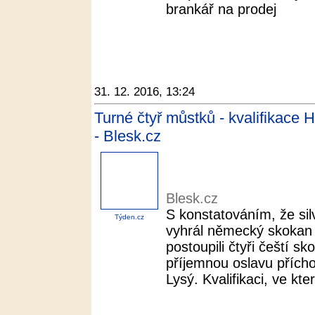
brankář na prodej
31. 12. 2016, 13:24
Turné čtyř můstků - kvalifikace
- Blesk.cz
Blesk.cz
S konstatováním, že sil
Týden.cz
vyhrál německý skokan 
postoupili čtyři čeští s
příjemnou oslavu přích
Lysý. Kvalifikaci, ve které