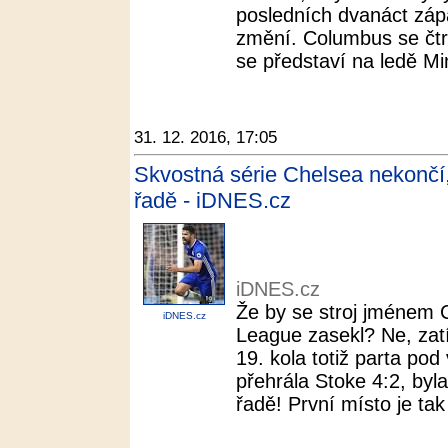
posledních dvanáct zápa
změní. Columbus se čtr
se představí na ledě Mi
31. 12. 2016, 17:05
Skvostná série Chelsea nekončí, 
řadě - iDNES.cz
iDNES.cz
Že by se stroj jménem 
iDNES.cz
League zasekl? Ne, zat
19. kola totiž parta po
přehrála Stoke 4:2, byla 
řadě! První místo je tak 