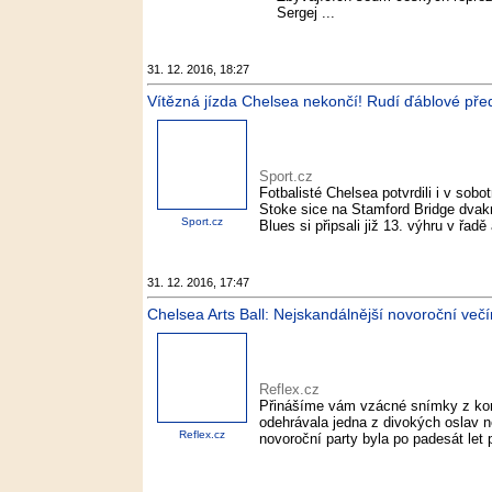
Sergej ...
31. 12. 2016, 18:27
Vítězná jízda Chelsea nekončí! Rudí ďáblové před
Sport.cz
Fotbalisté Chelsea potvrdili i v sobo
Stoke sice na Stamford Bridge dvakrá
Sport.cz
Blues si připsali již 13. výhru v řadě 
31. 12. 2016, 17:47
Chelsea Arts Ball: Nejskandálnější novoroční večí
Reflex.cz
Přinášíme vám vzácné snímky z konc
odehrávala jedna z divokých oslav n
Reflex.cz
novoroční party byla po padesát let