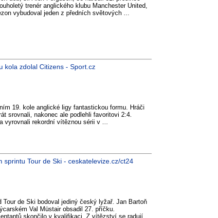
louholetý trenér anglického klubu Manchester United,
zon vybudoval jeden z předních světových ...
 kola zdolal Citizens - Sport.cz
tním 19. kole anglické ligy fantastickou formu. Hráči
t srovnali, nakonec ale podlehli favoritovi 2:4.
a vyrovnali rekordní vítěznou sérii v ...
sprintu Tour de Ski - ceskatelevize.cz/ct24
 Tour de Ski bodoval jediný český lyžař. Jan Bartoň
ýcarském Val Müstair obsadil 27. příčku.
tantů skončilo v kvalifikaci. Z vítězství se radují