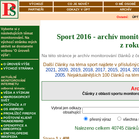
VÝCHOZÍ
CO JE NOVÉ?
O MÉ OSOBĚ
PARTNEŘI
ODKAZY V ÚPT
ARCHÍV
Ostatní:
ÚPT
Vyberte si z
následujících témat
Sport 2016 - archív monit
monitorování. Na
výchozí stránku mých
z rok
aktivit se dostanete
volbou 'O úroveň
výše':
Na této stránce je archív monitorování článků z č
Další články na téma sport najdete v příslušný
O ÚROVEŇ VÝŠE
VÝCHOZÍ STRÁNKA
2021
,
2020
,
2019
,
2018
,
2017
,
2015
,
2014
,
20
2005
. Nejaktuálnějších 100 článků na té
AKTUÁLNÍ
MONITOROVÁNÍ
INTERNETU
Arc
odborná témata:
VĚDA A VÝZKUM
Články z oblasti sportu monitor
MIKROSKOPICKÝ
SVĚT
POČÍTAČE A IT
Vybrat jen odkazy
OS ANDROID
obsahující:
PROHLÍŽEČ FIREFOX
POŠTOVNÍ KLIENT
přesný výraz
všechna
THUNDERBIRD
OPENOFFICE A
Nalezeno celkem 40745 článků
LIBREOFFICE
ENCYKLOPEDIE
WIKIPEDIA
Strana
1
z
408