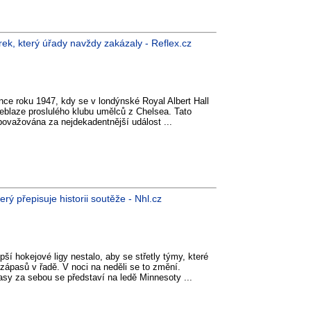
rek, který úřady navždy zakázaly - Reflex.cz
e roku 1947, kdy se v londýnské Royal Albert Hall
eblaze proslulého klubu umělců z Chelsea. Tato
 považována za nejdekadentnější událost ...
erý přepisuje historii soutěže - Nhl.cz
epší hokejové ligy nestalo, aby se střetly týmy, které
zápasů v řadě. V noci na neděli se to změní.
sy za sebou se představí na ledě Minnesoty ...