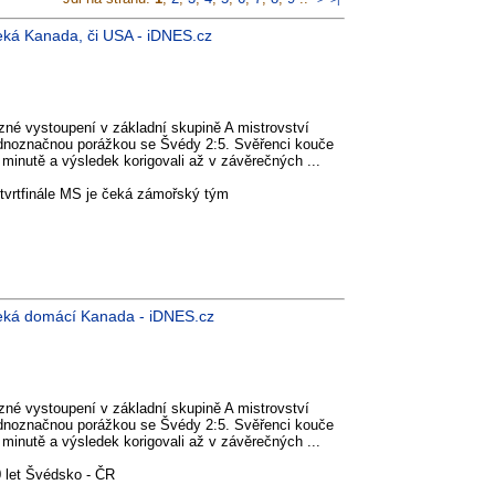
 čeká Kanada, či USA - iDNES.cz
azné vystoupení v základní skupině A mistrovství
jednoznačnou porážkou se Švédy 2:5. Svěřenci kouče
 minutě a výsledek korigovali až v závěrečných ...
 čtvrtfinále MS je čeká zámořský tým
e čeká domácí Kanada - iDNES.cz
azné vystoupení v základní skupině A mistrovství
jednoznačnou porážkou se Švédy 2:5. Svěřenci kouče
 minutě a výsledek korigovali až v závěrečných ...
 let Švédsko - ČR