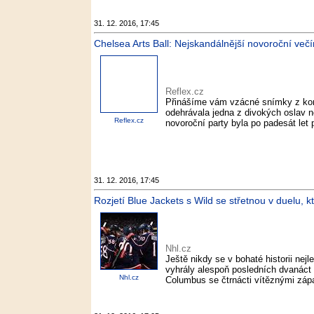
31. 12. 2016, 17:45
Chelsea Arts Ball: Nejskandálnější novoroční večí
Reflex.cz
Přinášíme vám vzácné snímky z konc
odehrávala jedna z divokých oslav n
Reflex.cz
novoroční party byla po padesát let
31. 12. 2016, 17:45
Rozjetí Blue Jackets s Wild se střetnou v duelu, kt
Nhl.cz
Ještě nikdy se v bohaté historii nejl
vyhrály alespoň posledních dvanáct 
Nhl.cz
Columbus se čtrnácti vítěznými zápa