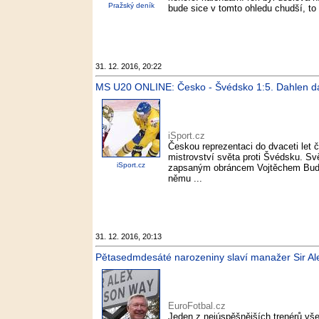
Pražský deník
bude sice v tomto ohledu chudší, to
31. 12. 2016, 20:22
MS U20 ONLINE: Česko - Švédsko 1:5. Dahlen dal h
iSport.cz
Českou reprezentaci do dvaceti let 
mistrovství světa proti Švédsku. Sv
iSport.cz
zapsaným obráncem Vojtěchem Budík
němu ...
31. 12. 2016, 20:13
Pětasedmdesáté narozeniny slaví manažer Sir Al
EuroFotbal.cz
Jeden z nejúspěšnějších trenérů všec