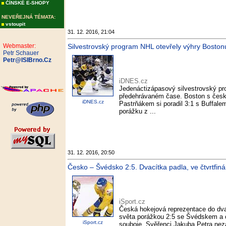
ČÍNSKÉ E-SHOPY
NEVEŘEJNÁ TÉMATA:
vstoupit
31. 12. 2016, 21:04
Webmaster:
Silvestrovský program NHL otevřely výhry Bosto
Petr Schauer
Petr@ISIBrno.Cz
iDNES.cz
Jedenáctizápasový silvestrovský pr
předehrávaném čase. Boston s čes
iDNES.cz
Pastrňákem si poradil 3:1 s Buffale
porážku z ...
31. 12. 2016, 20:50
Česko – Švédsko 2:5. Dvacítka padla, ve čtvrtfiná
iSport.cz
Česká hokejová reprezentace do dvac
světa porážkou 2:5 se Švédskem a o
iSport.cz
souboje. Svěřenci Jakuba Petra neza