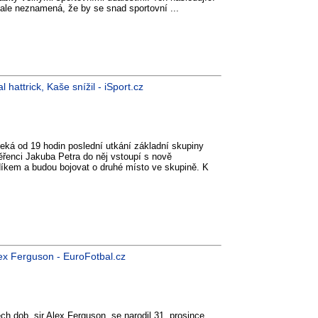
 ale neznamená, že by se snad sportovní ...
attrick, Kaše snížil - iSport.cz
čeká od 19 hodin poslední utkání základní skupiny
ěřenci Jakuba Petra do něj vstoupí s nově
em a budou bojovat o druhé místo ve skupině. K
ex Ferguson - EuroFotbal.cz
h dob, sir Alex Ferguson, se narodil 31. prosince