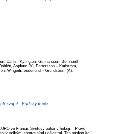
n, Dahlin, Kylington, Gunnarsson, Bernhardt,
Dahlén, Asplund (A), Pettersson – Karlström,
son, Wingerli, Söderlund – Grundström (A).
překvapí! - Pražský deník
 EURO ve Francii, Světový pohár v hokeji… Právě
abitý velkými sportovními událostmi. Ten následující