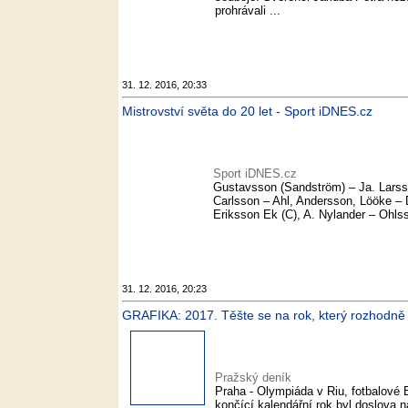
prohrávali ...
31. 12. 2016, 20:33
Mistrovství světa do 20 let - Sport iDNES.cz
Sport iDNES.cz
Gustavsson (Sandström) – Ja. Larsso
Carlsson – Ahl, Andersson, Lööke – 
Eriksson Ek (C), A. Nylander – Ohls
31. 12. 2016, 20:23
GRAFIKA: 2017. Těšte se na rok, který rozhodně 
Pražský deník
Praha - Olympiáda v Riu, fotbalové
končící kalendářní rok byl doslova n