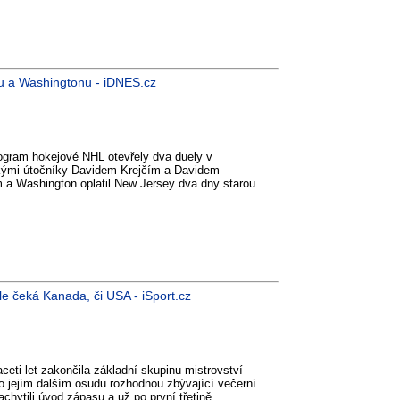
nu a Washingtonu - iDNES.cz
ogram hokejové NHL otevřely dva duely v
kými útočníky Davidem Krejčím a Davidem
m a Washington oplatil New Jersey dva dny starou
le čeká Kanada, či USA - iSport.cz
eti let zakončila základní skupinu mistrovství
 jejím dalším osudu rozhodnou zbývající večerní
chytili úvod zápasu a už po první třetině