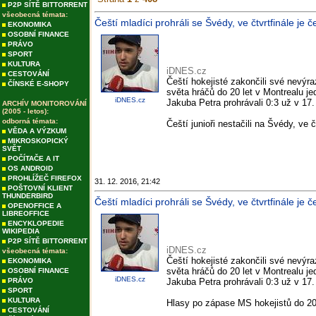
P2P SÍTĚ BITTORRENT
všeobecná témata:
Čeští mladíci prohráli se Švédy, ve čtvrtfinále je
EKONOMIKA
OSOBNÍ FINANCE
PRÁVO
SPORT
KULTURA
iDNES.cz
CESTOVÁNÍ
Čeští hokejisté zakončili své nevýr
ČÍNSKÉ E-SHOPY
světa hráčů do 20 let v Montrealu 
iDNES.cz
Jakuba Petra prohrávali 0:3 už v 17.
ARCHÍV MONITOROVÁNÍ
(2005 - letos):
odborná témata:
Čeští junioři nestačili na Švédy, ve
VĚDA A VÝZKUM
MIKROSKOPICKÝ
SVĚT
POČÍTAČE A IT
OS ANDROID
PROHLÍŽEČ FIREFOX
31. 12. 2016, 21:42
POŠTOVNÍ KLIENT
THUNDERBIRD
Čeští mladíci prohráli se Švédy, ve čtvrtfinále j
OPENOFFICE A
LIBREOFFICE
ENCYKLOPEDIE
WIKIPEDIA
P2P SÍTĚ BITTORRENT
iDNES.cz
všeobecná témata:
Čeští hokejisté zakončili své nevýr
EKONOMIKA
světa hráčů do 20 let v Montrealu 
OSOBNÍ FINANCE
iDNES.cz
PRÁVO
Jakuba Petra prohrávali 0:3 už v 17.
SPORT
KULTURA
Hlasy po zápase MS hokejistů do 20
CESTOVÁNÍ