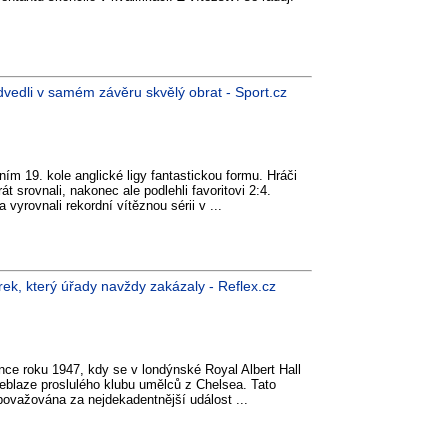
vedli v samém závěru skvělý obrat - Sport.cz
tním 19. kole anglické ligy fantastickou formu. Hráči
t srovnali, nakonec ale podlehli favoritovi 2:4.
a vyrovnali rekordní vítěznou sérii v ...
rek, který úřady navždy zakázaly - Reflex.cz
e roku 1947, kdy se v londýnské Royal Albert Hall
eblaze proslulého klubu umělců z Chelsea. Tato
 považována za nejdekadentnější událost ...