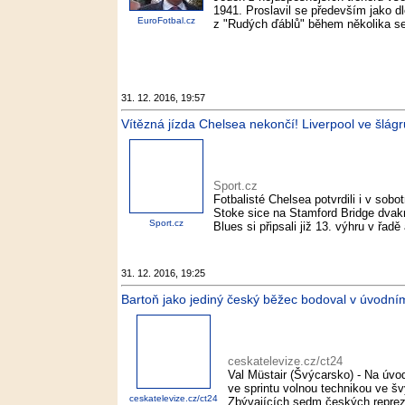
1941. Proslavil se především jako d
EuroFotbal.cz
z "Rudých ďáblů" během několika se
31. 12. 2016, 19:57
Vítězná jízda Chelsea nekončí! Liverpool ve šlágru
Sport.cz
Fotbalisté Chelsea potvrdili i v sobo
Stoke sice na Stamford Bridge dvakrá
Sport.cz
Blues si připsali již 13. výhru v řadě 
31. 12. 2016, 19:25
Bartoň jako jediný český běžec bodoval v úvodním 
ceskatelevize.cz/ct24
Val Müstair (Švýcarsko) - Na úvod
ve sprintu volnou technikou ve šv
ceskatelevize.cz/ct24
Zbývajících sedm českých reprezen