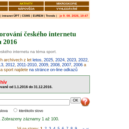
AKTIVITY
MIKROSKOPIE
NÁPOVĚDA
VYHLEDÁVÁNÍ
|
intranet ÚPT
|
CSMS
|
EUREM
|
Trends
|
je 9. 08. 2026, 10:47
orování českého internetu
u 2016
eského internetu na téma sport.
ch archívech z let
letos
,
2025
,
2024
,
2023
,
2022
,
13
,
2012
,
2011-2010
,
2009
,
2008
,
2007
,
2006
a
ma sport najdete
na stránce on-line odkazů
hív
ované od 1.1.2016 do 31.12.2016.
 slova
kterékoliv slovo
. Zobrazeny záznamy 1 až 100.
Jdi na stranu:
1
,
2
,
3
,
4
,
5
,
6
,
7
,
8
,
9
..
>
>|