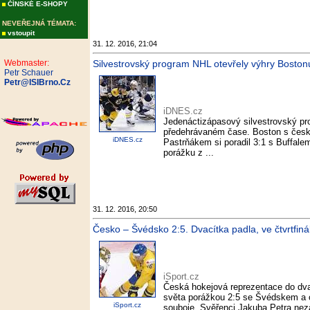
ČÍNSKÉ E-SHOPY
NEVEŘEJNÁ TÉMATA:
vstoupit
31. 12. 2016, 21:04
Webmaster:
Silvestrovský program NHL otevřely výhry Bosto
Petr Schauer
Petr@ISIBrno.Cz
iDNES.cz
Jedenáctizápasový silvestrovský pr
předehrávaném čase. Boston s čes
iDNES.cz
Pastrňákem si poradil 3:1 s Buffale
porážku z ...
31. 12. 2016, 20:50
Česko – Švédsko 2:5. Dvacítka padla, ve čtvrtfiná
iSport.cz
Česká hokejová reprezentace do dvac
světa porážkou 2:5 se Švédskem a o
iSport.cz
souboje. Svěřenci Jakuba Petra neza