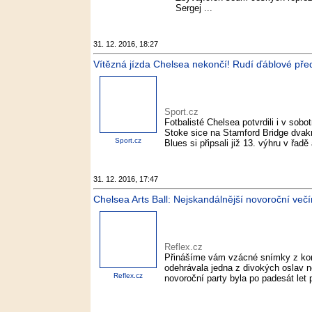
Sergej ...
31. 12. 2016, 18:27
Vítězná jízda Chelsea nekončí! Rudí ďáblové před
Sport.cz
Fotbalisté Chelsea potvrdili i v sobo
Stoke sice na Stamford Bridge dvakrá
Sport.cz
Blues si připsali již 13. výhru v řadě 
31. 12. 2016, 17:47
Chelsea Arts Ball: Nejskandálnější novoroční večí
Reflex.cz
Přinášíme vám vzácné snímky z konc
odehrávala jedna z divokých oslav n
Reflex.cz
novoroční party byla po padesát let