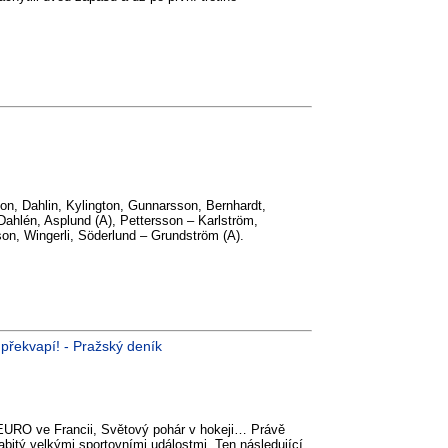
n, Dahlin, Kylington, Gunnarsson, Bernhardt,
Dahlén, Asplund (A), Pettersson – Karlström,
son, Wingerli, Söderlund – Grundström (A).
překvapí! - Pražský deník
 EURO ve Francii, Světový pohár v hokeji… Právě
abitý velkými sportovními událostmi. Ten následující