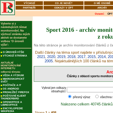
VÝCHOZÍ
CO JE NOVÉ?
O MÉ OSOBĚ
PARTNEŘI
ODKAZY V ÚPT
ARCHÍV
Ostatní:
ÚPT
Vyberte si z
následujících témat
Sport 2016 - archív monit
monitorování. Na
výchozí stránku mých
z rok
aktivit se dostanete
volbou 'O úroveň
výše':
Na této stránce je archív monitorování článků z č
Další články na téma sport najdete v příslušný
O ÚROVEŇ VÝŠE
VÝCHOZÍ STRÁNKA
2021
,
2020
,
2019
,
2018
,
2017
,
2015
,
2014
,
20
2005
. Nejaktuálnějších 100 článků na té
AKTUÁLNÍ
MONITOROVÁNÍ
INTERNETU
Arc
odborná témata:
VĚDA A VÝZKUM
Články z oblasti sportu monitor
MIKROSKOPICKÝ
SVĚT
POČÍTAČE A IT
Vybrat jen odkazy
OS ANDROID
obsahující:
PROHLÍŽEČ FIREFOX
POŠTOVNÍ KLIENT
přesný výraz
všechna
THUNDERBIRD
OPENOFFICE A
Nalezeno celkem 40745 článků
LIBREOFFICE
ENCYKLOPEDIE
WIKIPEDIA
Strana
1
z
408