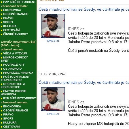
P2P SÍTĚ BITTORRENT
všeobecná témata:
Čeští mladíci prohráli se Švédy, ve čtvrtfinále je
EKONOMIKA
OSOBNÍ FINANCE
PRÁVO
SPORT
KULTURA
iDNES.cz
CESTOVÁNÍ
Čeští hokejisté zakončili své nevýr
ČÍNSKÉ E-SHOPY
světa hráčů do 20 let v Montrealu 
iDNES.cz
Jakuba Petra prohrávali 0:3 už v 17.
ARCHÍV MONITOROVÁNÍ
(2005 - letos):
odborná témata:
Čeští junioři nestačili na Švédy, ve
VĚDA A VÝZKUM
MIKROSKOPICKÝ
SVĚT
POČÍTAČE A IT
OS ANDROID
PROHLÍŽEČ FIREFOX
31. 12. 2016, 21:42
POŠTOVNÍ KLIENT
THUNDERBIRD
Čeští mladíci prohráli se Švédy, ve čtvrtfinále j
OPENOFFICE A
LIBREOFFICE
ENCYKLOPEDIE
WIKIPEDIA
P2P SÍTĚ BITTORRENT
iDNES.cz
všeobecná témata:
Čeští hokejisté zakončili své nevýr
EKONOMIKA
světa hráčů do 20 let v Montrealu 
OSOBNÍ FINANCE
iDNES.cz
PRÁVO
Jakuba Petra prohrávali 0:3 už v 17.
SPORT
KULTURA
Hlasy po zápase MS hokejistů do 20
CESTOVÁNÍ