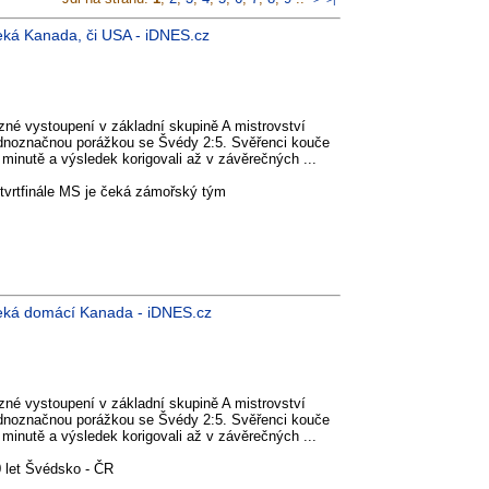
 čeká Kanada, či USA - iDNES.cz
azné vystoupení v základní skupině A mistrovství
jednoznačnou porážkou se Švédy 2:5. Svěřenci kouče
 minutě a výsledek korigovali až v závěrečných ...
 čtvrtfinále MS je čeká zámořský tým
e čeká domácí Kanada - iDNES.cz
azné vystoupení v základní skupině A mistrovství
jednoznačnou porážkou se Švédy 2:5. Svěřenci kouče
 minutě a výsledek korigovali až v závěrečných ...
 let Švédsko - ČR