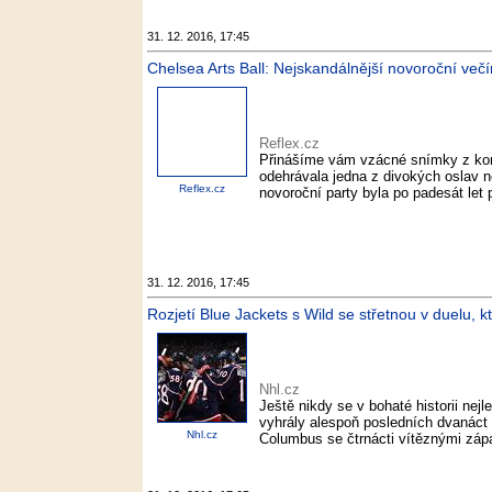
31. 12. 2016, 17:45
Chelsea Arts Ball: Nejskandálnější novoroční večí
Reflex.cz
Přinášíme vám vzácné snímky z konc
odehrávala jedna z divokých oslav n
Reflex.cz
novoroční party byla po padesát let
31. 12. 2016, 17:45
Rozjetí Blue Jackets s Wild se střetnou v duelu, kt
Nhl.cz
Ještě nikdy se v bohaté historii nejl
vyhrály alespoň posledních dvanáct 
Nhl.cz
Columbus se čtrnácti vítěznými zápa