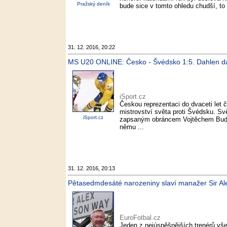
Pražský deník
bude sice v tomto ohledu chudší, to
31. 12. 2016, 20:22
MS U20 ONLINE: Česko - Švédsko 1:5. Dahlen dal h
iSport.cz
Českou reprezentaci do dvaceti let 
mistrovství světa proti Švédsku. Sv
iSport.cz
zapsaným obráncem Vojtěchem Budík
němu ...
31. 12. 2016, 20:13
Pětasedmdesáté narozeniny slaví manažer Sir Al
EuroFotbal.cz
Jeden z nejúspěšnějších trenérů všec