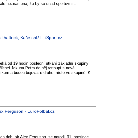
 ale neznamená, že by se snad sportovní ...
attrick, Kaše snížil - iSport.cz
čeká od 19 hodin poslední utkání základní skupiny
ěřenci Jakuba Petra do něj vstoupí s nově
em a budou bojovat o druhé místo ve skupině. K
ex Ferguson - EuroFotbal.cz
h dob, sir Alex Ferguson, se narodil 31. prosince