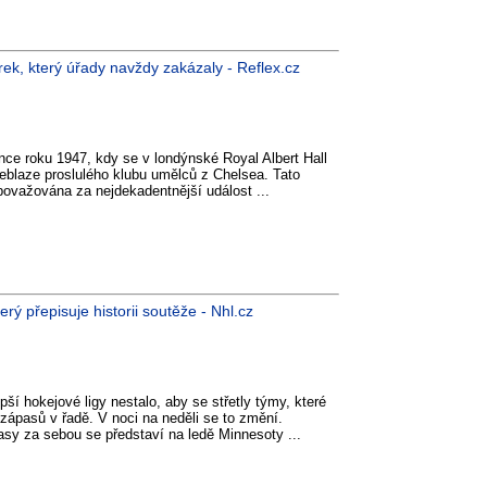
rek, který úřady navždy zakázaly - Reflex.cz
e roku 1947, kdy se v londýnské Royal Albert Hall
eblaze proslulého klubu umělců z Chelsea. Tato
 považována za nejdekadentnější událost ...
erý přepisuje historii soutěže - Nhl.cz
epší hokejové ligy nestalo, aby se střetly týmy, které
zápasů v řadě. V noci na neděli se to změní.
sy za sebou se představí na ledě Minnesoty ...