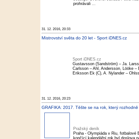
prohrávali ...
31. 12. 2016, 20:33
Mistrovství světa do 20 let - Sport iDNES.cz
Sport iDNES.cz
Gustavsson (Sandström) – Ja. Larsso
Carlsson – Ahl, Andersson, Lööke – 
Eriksson Ek (C), A. Nylander – Ohls
31. 12. 2016, 20:23
GRAFIKA: 2017. Těšte se na rok, který rozhodně 
Pražský deník
Praha - Olympiáda v Riu, fotbalové
končící kalendářní rok byl doslova n