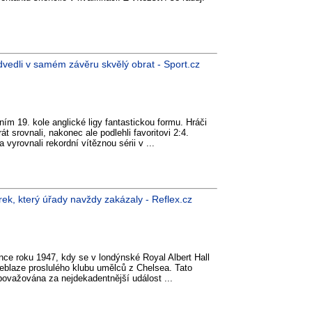
vedli v samém závěru skvělý obrat - Sport.cz
tním 19. kole anglické ligy fantastickou formu. Hráči
t srovnali, nakonec ale podlehli favoritovi 2:4.
a vyrovnali rekordní vítěznou sérii v ...
rek, který úřady navždy zakázaly - Reflex.cz
e roku 1947, kdy se v londýnské Royal Albert Hall
eblaze proslulého klubu umělců z Chelsea. Tato
 považována za nejdekadentnější událost ...