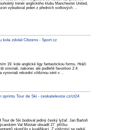
louholetý trenér anglického klubu Manchester United,
zon vybudoval jeden z předních světových ...
 kola zdolal Citizens - Sport.cz
tním 19. kole anglické ligy fantastickou formu. Hráči
t srovnali, nakonec ale podlehli favoritovi 2:4.
a vyrovnali rekordní vítěznou sérii v ...
sprintu Tour de Ski - ceskatelevize.cz/ct24
 Tour de Ski bodoval jediný český lyžař. Jan Bartoň
ýcarském Val Müstair obsadil 27. příčku.
tantů skončilo v kvalifikaci. Z vítězství se radují