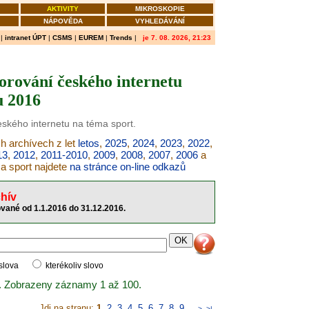
AKTIVITY
MIKROSKOPIE
NÁPOVĚDA
VYHLEDÁVÁNÍ
|
intranet ÚPT
|
CSMS
|
EUREM
|
Trends
|
je 7. 08. 2026, 21:23
orování českého internetu
u 2016
eského internetu na téma sport.
ch archívech z let
letos
,
2025
,
2024
,
2023
,
2022
,
13
,
2012
,
2011-2010
,
2009
,
2008
,
2007
,
2006
a
ma sport najdete
na stránce on-line odkazů
hív
ované od 1.1.2016 do 31.12.2016.
 slova
kterékoliv slovo
. Zobrazeny záznamy 1 až 100.
Jdi na stranu:
1
,
2
,
3
,
4
,
5
,
6
,
7
,
8
,
9
..
>
>|