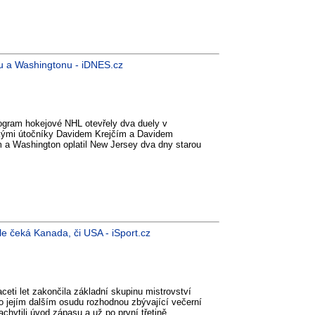
nu a Washingtonu - iDNES.cz
ogram hokejové NHL otevřely dva duely v
kými útočníky Davidem Krejčím a Davidem
m a Washington oplatil New Jersey dva dny starou
le čeká Kanada, či USA - iSport.cz
eti let zakončila základní skupinu mistrovství
 jejím dalším osudu rozhodnou zbývající večerní
chytili úvod zápasu a už po první třetině