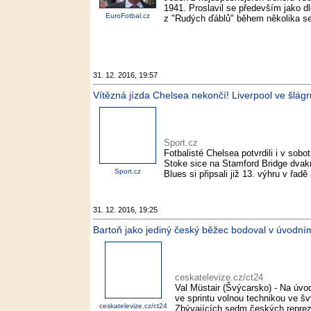
1941. Proslavil se především jako d
EuroFotbal.cz
z "Rudých ďáblů" během několika se
31. 12. 2016, 19:57
Vítězná jízda Chelsea nekončí! Liverpool ve šlágru
Sport.cz
Fotbalisté Chelsea potvrdili i v sobo
Stoke sice na Stamford Bridge dvakrá
Sport.cz
Blues si připsali již 13. výhru v řadě 
31. 12. 2016, 19:25
Bartoň jako jediný český běžec bodoval v úvodním 
ceskatelevize.cz/ct24
Val Müstair (Švýcarsko) - Na úvod
ve sprintu volnou technikou ve šv
ceskatelevize.cz/ct24
Zbývajících sedm českých reprezen