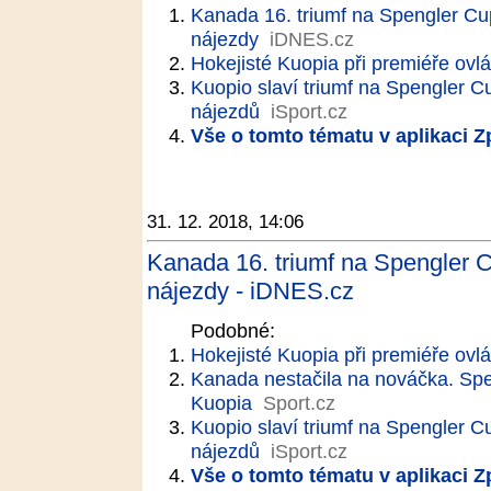
Kanada 16. triumf na Spengler Cu
nájezdy
iDNES.cz
Hokejisté Kuopia při premiéře ovl
Kuopio slaví triumf na Spengler C
nájezdů
iSport.cz
Vše o tomto tématu v aplikaci 
31. 12. 2018, 14:06
Kanada 16. triumf na Spengler 
nájezdy - iDNES.cz
Podobné:
Hokejisté Kuopia při premiéře ovl
Kanada nestačila na nováčka. Spen
Kuopia
Sport.cz
Kuopio slaví triumf na Spengler C
nájezdů
iSport.cz
Vše o tomto tématu v aplikaci 