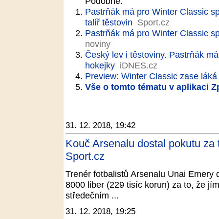
Podobné:
Pastrňák má pro Winter Classic s
talíř těstovin
Sport.cz
Pastrňák má pro Winter Classic s
noviny
Český lev i těstoviny. Pastrňák má
hokejky
iDNES.cz
Preview: Winter Classic zase láká
Vše o tomto tématu v aplikaci 
31. 12. 2018, 19:42
Kouč Arsenalu dostal pokutu za t
Sport.cz
Trenér fotbalistů Arsenalu Unai Emery d
8000 liber (229 tisíc korun) za to, že j
středečním ...
31. 12. 2018, 19:25