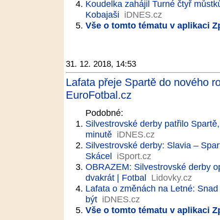
Koudelka zahájil Turné čtyř můstk
Kobajaši
iDNES.cz
Vše o tomto tématu v aplikaci 
31. 12. 2018, 14:53
Lafata přeje Spartě do nového ro
EuroFotbal.cz
Podobné:
Silvestrovské derby patřilo Spartě
minutě
iDNES.cz
Silvestrovské derby: Slavia – Spart
Skácel
iSport.cz
OBRAZEM: Silvestrovské derby opa
dvakrát | Fotbal
Lidovky.cz
Lafata o změnách na Letné: Snad 
být
iDNES.cz
Vše o tomto tématu v aplikaci 