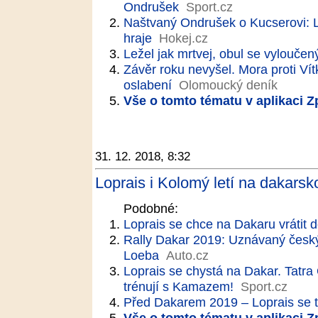
Ondrušek
Sport.cz
Naštvaný Ondrušek o Kucserovi: Le
hraje
Hokej.cz
Ležel jak mrtvej, obul se vylouče
Závěr roku nevyšel. Mora proti Vít
oslabení
Olomoucký deník
Vše o tomto tématu v aplikaci 
31. 12. 2018, 8:32
Loprais i Kolomý letí na dakarsk
Podobné:
Loprais se chce na Dakaru vrátit d
Rally Dakar 2019: Uznávaný český
Loeba
Auto.cz
Loprais se chystá na Dakar. Tatra
trénují s Kamazem!
Sport.cz
Před Dakarem 2019 – Loprais se t
Vše o tomto tématu v aplikaci 