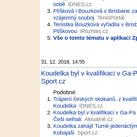
sobě
iDNES.cz
Plíšková i Bouzková v Brisbane z
vzájemný souboj
TenisPortál
Tenistka Bouzková vyřadila v Bris
Plíškovou
iRozhlas.cz
Vše o tomto tématu v aplikaci 
31. 12. 2018, 14:55
Koudelka byl v kvalifikaci v Ga-
Sport.cz
Podobné:
Trápení českých skokanů, z kvalif
Koudelka
iDNES.cz
Koudelka byl v kvalifikaci v Ga-Pa
Češi selhali
Aktuálně.cz
Koudelka zahájil Turné jedenáctý
Kobajaši
Sport.cz