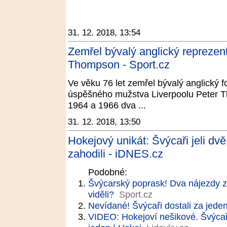
31. 12. 2018, 13:54
Zemřel bývalý anglický reprezent
Thompson - Sport.cz
Ve věku 76 let zemřel bývalý anglický f
úspěšného mužstva Liverpoolu Peter Th
1964 a 1966 dva ...
31. 12. 2018, 13:50
Hokejový unikát: Švýcaři jeli dvě
zahodili - iDNES.cz
Podobné:
Švýcarský poprask! Dva nájezdy z
viděli?
Sport.cz
Nevídané! Švýcaři dostali za jeden 
VIDEO: Hokejoví nešikové. Švýcaři