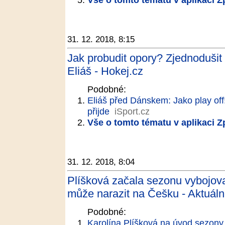
31. 12. 2018, 8:15
Jak probudit opory? Zjednodušit h
Eliáš - Hokej.cz
Podobné:
Eliáš před Dánskem: Jako play off! 
přijde
iSport.cz
Vše o tomto tématu v aplikaci 
31. 12. 2018, 8:04
Plíšková začala sezonu vybojov
může narazit na Češku - Aktuáln
Podobné:
Karolína Plíšková na úvod sezony 