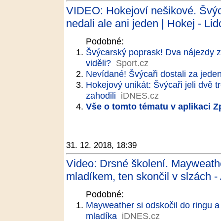
VIDEO: Hokejoví nešikové. Švýca
nedali ale ani jeden | Hokej - Li
Podobné:
Švýcarský poprask! Dva nájezdy z
viděli?
Sport.cz
Nevídané! Švýcaři dostali za jeden 
Hokejový unikát: Švýcaři jeli dvě t
zahodili
iDNES.cz
Vše o tomto tématu v aplikaci 
31. 12. 2018, 18:39
Video: Drsné školení. Mayweath
mladíkem, ten skončil v slzách -
Podobné:
Mayweather si odskočil do ringu a 
mladíka
iDNES.cz