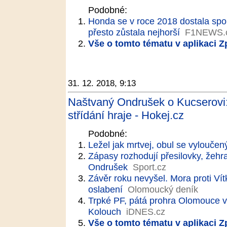
Podobné:
Honda se v roce 2018 dostala spole
přesto zůstala nejhorší
F1NEWS.
Vše o tomto tématu v aplikaci 
31. 12. 2018, 9:13
Naštvaný Ondrušek o Kucserovi: 
střídání hraje - Hokej.cz
Podobné:
Ležel jak mrtvej, obul se vylouče
Zápasy rozhodují přesilovky, žehr
Ondrušek
Sport.cz
Závěr roku nevyšel. Mora proti Vít
oslabení
Olomoucký deník
Trpké PF, pátá prohra Olomouce v ř
Kolouch
iDNES.cz
Vše o tomto tématu v aplikaci 