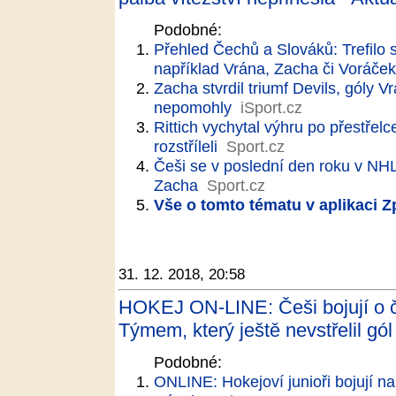
Podobné:
Přehled Čechů a Slováků: Trefilo s
například Vrána, Zacha či Voráček
Zacha stvrdil triumf Devils, gól
nepomohly
iSport.cz
Rittich vychytal výhru po přestřel
rozstříleli
Sport.cz
Češi se v poslední den roku v NHL 
Zacha
Sport.cz
Vše o tomto tématu v aplikaci 
31. 12. 2018, 20:58
HOKEJ ON-LINE: Češi bojují o č
Týmem, který ještě nevstřelil gól
Podobné:
ONLINE: Hokejoví junioři bojují na