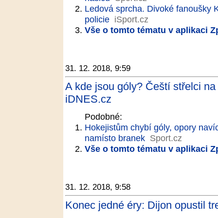
Ledová sprcha. Divoké fanoušky K
policie
iSport.cz
Vše o tomto tématu v aplikaci 
31. 12. 2018, 9:59
A kde jsou góly? Čeští střelci n
iDNES.cz
Podobné:
Hokejistům chybí góly, opory navíc
namísto branek
Sport.cz
Vše o tomto tématu v aplikaci 
31. 12. 2018, 9:58
Konec jedné éry: Dijon opustil tr