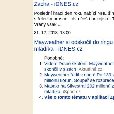
Zacha - iDNES.cz
Poslední hrací den roku nabízí NHL tři
střelecky prosadili dva čeští hokejist
Vrány však ...
31. 12. 2018, 18:00
Mayweather si odskočil do ringu 
mladíka - iDNES.cz
Podobné:
Video: Drsné školení. Mayweather
skončil v slzách
Aktuálně.cz
Mayweather řádil v ringu! Po 139 v
milionů korun. Soupeř se rozbreče
Masakr na Silvestra! 202 milionů 
mladíka
iSport.cz
Vše o tomto tématu v aplikaci 