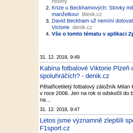
noviny
Krize u Beckhamových: Stovky mil
manželkou!
Blesk.cz
David Beckham už nemíní dotovat
Victorie
denik.cz
Vše o tomto tématu v aplikaci 
31. 12. 2018, 9:49
Kabina fotbalové Viktorie Plzeň 
spoluhráčích? - denik.cz
Pětatřicetiletý fotbalový záložník Mila
v roce 2008. Jen na rok si odskočil do
na…
31. 12. 2018, 9:47
Letos jsme významně zlepšili spo
F1sport.cz