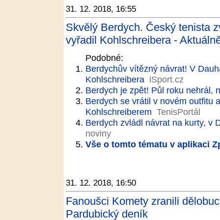
31. 12. 2018, 16:55
Skvělý Berdych. Český tenista zv
vyřadil Kohlschreibera - Aktuáln
Podobné:
Berdychův vítězný návrat! V Dauhá
Kohlschreibera
iSport.cz
Berdych je zpět! Půl roku nehrál, n
Berdych se vrátil v novém outfitu 
Kohlschreiberem
TenisPortál
Berdych zvládl návrat na kurty, v 
noviny
Vše o tomto tématu v aplikaci 
31. 12. 2018, 16:50
Fanoušci Komety zranili dělobuc
Pardubický deník