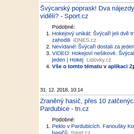
Švýcarský poprask! Dva nájezdy 
viděli? - Sport.cz
Podobné:
Hokejový unikát: Švýcaři jeli dvě t
zahodili
iDNES.cz
Nevídané! Švýcaři dostali za jeden 
VIDEO: Hokejoví nešikové. Švýcaři
jeden | Hokej
Lidovky.cz
Vše o tomto tématu v aplikaci 
31. 12. 2018, 10:14
Zraněný hasič, přes 10 zatčenýc
Pardubice - tn.cz
Podobné:
Peklo v Pardubicích. Fanoušky Kome
hasičů
Sport.cz