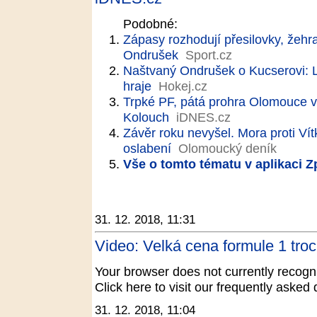
Podobné:
Zápasy rozhodují přesilovky, žehr
Ondrušek
Sport.cz
Naštvaný Ondrušek o Kucserovi: Le
hraje
Hokej.cz
Trpké PF, pátá prohra Olomouce v ř
Kolouch
iDNES.cz
Závěr roku nevyšel. Mora proti Vít
oslabení
Olomoucký deník
Vše o tomto tématu v aplikaci 
31. 12. 2018, 11:31
Video: Velká cena formule 1 tro
Your browser does not currently recogni
Click here to visit our frequently aske
31. 12. 2018, 11:04