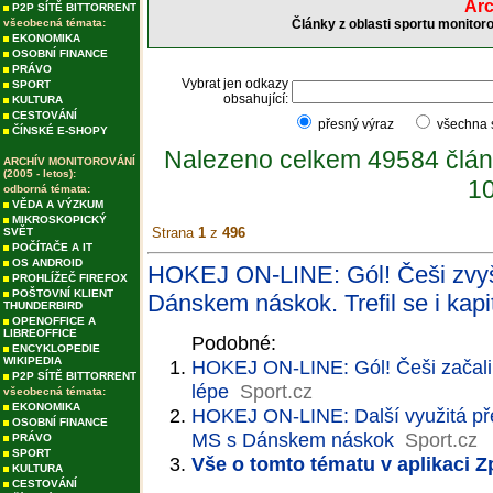
Arc
P2P SÍTĚ BITTORRENT
všeobecná témata:
Články z oblasti sportu monitor
EKONOMIKA
OSOBNÍ FINANCE
PRÁVO
Vybrat jen odkazy
SPORT
obsahující:
KULTURA
CESTOVÁNÍ
přesný výraz
všechna
ČÍNSKÉ E-SHOPY
Nalezeno celkem 49584 člán
ARCHÍV MONITOROVÁNÍ
(2005 - letos):
10
odborná témata:
VĚDA A VÝZKUM
MIKROSKOPICKÝ
Strana
1
z
496
SVĚT
POČÍTAČE A IT
OS ANDROID
HOKEJ ON-LINE: Gól! Češi zvyšuj
PROHLÍŽEČ FIREFOX
POŠTOVNÍ KLIENT
Dánskem náskok. Trefil se i kapi
THUNDERBIRD
OPENOFFICE A
LIBREOFFICE
Podobné:
ENCYKLOPEDIE
WIKIPEDIA
HOKEJ ON-LINE: Gól! Češi začali 
P2P SÍTĚ BITTORRENT
lépe
Sport.cz
všeobecná témata:
EKONOMIKA
HOKEJ ON-LINE: Další využitá přesi
OSOBNÍ FINANCE
MS s Dánskem náskok
Sport.cz
PRÁVO
SPORT
Vše o tomto tématu v aplikaci 
KULTURA
CESTOVÁNÍ