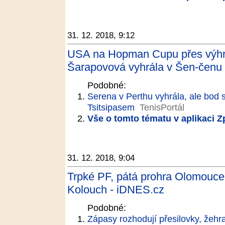
31. 12. 2018, 9:12
USA na Hopman Cupu přes výhru
Šarapovová vyhrála v Šen-čenu 
Podobné:
Serena v Perthu vyhrála, ale bod 
Tsitsipasem
TenisPortál
Vše o tomto tématu v aplikaci 
31. 12. 2018, 9:04
Trpké PF, pátá prohra Olomouce v
Kolouch - iDNES.cz
Podobné:
Zápasy rozhodují přesilovky, žehr