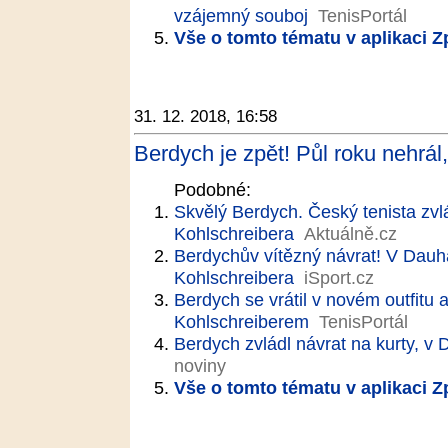
vzájemný souboj
TenisPortál
Vše o tomto tématu v aplikaci 
31. 12. 2018, 16:58
Berdych je zpět! Půl roku nehrál, 
Podobné:
Skvělý Berdych. Český tenista zvlá
Kohlschreibera
Aktuálně.cz
Berdychův vítězný návrat! V Dauhá
Kohlschreibera
iSport.cz
Berdych se vrátil v novém outfitu 
Kohlschreiberem
TenisPortál
Berdych zvládl návrat na kurty, v 
noviny
Vše o tomto tématu v aplikaci 