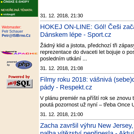
ČÍNSKÉ E-SHOPY
NEVEŘEJNÁ TÉMATA:
vstoupit
31. 12. 2018, 21:30
HOKEJ ON-LINE: Gól! Češi začali
Webmaster:
Petr Schauer
Dánskem lépe - Sport.cz
Petr@ISIBrno.Cz
Žádný klid a jistota, předchozí tři zápa
reprezentace do dvaceti let bojuje o po
posledním utkání ...
31. 12. 2018, 21:08
Filmy roku 2018: vášnivá (sebe)
pády - Respekt.cz
V plánu premiér na příští rok se znovu t
poutá pozornost už nyní – třeba Once
31. 12. 2018, 21:00
Zacha završil výhru New Jersey
palba vítězství nepřinesla - Aktu