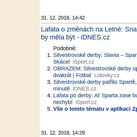
31. 12. 2018, 14:42
Lafata o změnách na Letné: Snad
by měla být - iDNES.cz
Podobné:
Silvestrovské derby: Slavia – Spart
Skácel
iSport.cz
OBRAZEM: Silvestrovské derby opa
dvakrát | Fotbal
Lidovky.cz
Silvestrovské derby patřilo Spartě
minutě
iDNES.cz
Lafata po derby: Ať Sparta zase bu
nechybí
iSport.cz
Vše o tomto tématu v aplikaci 
31. 12. 2018, 14:29