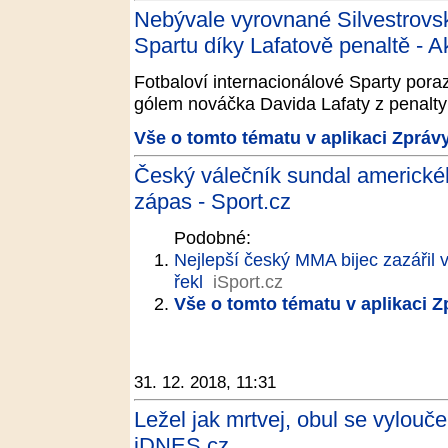
Nebývale vyrovnané Silvestrovs
Spartu díky Lafatově penaltě - A
Fotbaloví internacionálové Sparty poraz
gólem nováčka Davida Lafaty z penalty 
Vše o tomto tématu v aplikaci Zpráv
Český válečník sundal amerického 
zápas - Sport.cz
Podobné:
Nejlepší český MMA bijec zazářil v
řekl
iSport.cz
Vše o tomto tématu v aplikaci 
31. 12. 2018, 11:31
Ležel jak mrtvej, obul se vylou
iDNES.cz