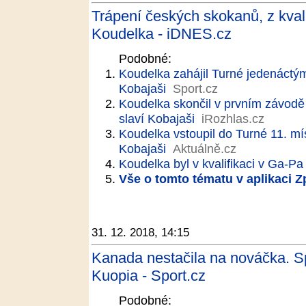
Trápení českých skokanů, z kval
Koudelka - iDNES.cz
Podobné:
Koudelka zahájil Turné jedenáctý
Kobajaši
Sport.cz
Koudelka skončil v prvním závodě 
slaví Kobajaši
iRozhlas.cz
Koudelka vstoupil do Turné 11. m
Kobajaši
Aktuálně.cz
Koudelka byl v kvalifikaci v Ga-Pa
Vše o tomto tématu v aplikaci 
31. 12. 2018, 14:15
Kanada nestačila na nováčka. Sp
Kuopia - Sport.cz
Podobné: