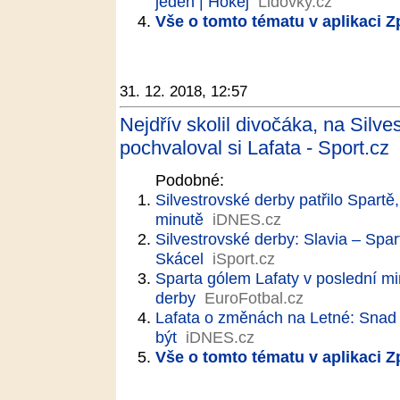
jeden | Hokej
Lidovky.cz
Vše o tomto tématu v aplikaci 
31. 12. 2018, 12:57
Nejdřív skolil divočáka, na Silves
pochvaloval si Lafata - Sport.cz
Podobné:
Silvestrovské derby patřilo Spartě
minutě
iDNES.cz
Silvestrovské derby: Slavia – Spart
Skácel
iSport.cz
Sparta gólem Lafaty v poslední mi
derby
EuroFotbal.cz
Lafata o změnách na Letné: Snad 
být
iDNES.cz
Vše o tomto tématu v aplikaci 