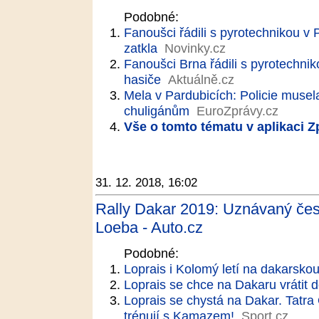
Podobné:
Fanoušci řádili s pyrotechnikou v P
zatkla
Novinky.cz
Fanoušci Brna řádili s pyrotechnik
hasiče
Aktuálně.cz
Mela v Pardubicích: Policie musel
chuligánům
EuroZprávy.cz
Vše o tomto tématu v aplikaci 
31. 12. 2018, 16:02
Rally Dakar 2019: Uznávaný česk
Loeba - Auto.cz
Podobné:
Loprais i Kolomý letí na dakarskou
Loprais se chce na Dakaru vrátit d
Loprais se chystá na Dakar. Tatra
trénují s Kamazem!
Sport.cz