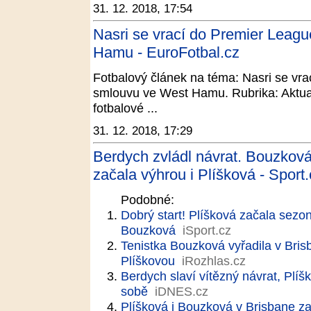
31. 12. 2018, 17:54
Nasri se vrací do Premier Leagu
Hamu - EuroFotbal.cz
Fotbalový článek na téma: Nasri se vrac
smlouvu ve West Hamu. Rubrika: Aktual
fotbalové ...
31. 12. 2018, 17:29
Berdych zvládl návrat. Bouzkov
začala výhrou i Plíšková - Sport.
Podobné:
Dobrý start! Plíšková začala sezo
Bouzková
iSport.cz
Tenistka Bouzková vyřadila v Bris
Plíškovou
iRozhlas.cz
Berdych slaví vítězný návrat, Plíš
sobě
iDNES.cz
Plíšková i Bouzková v Brisbane z