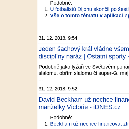
Podobné:
U fotbalistů Dijonu skončil po šesti
Vše o tomto tématu v aplikaci 
31. 12. 2018, 9:54
Jeden šachový král vládne všem. 
disciplíny naráz | Ostatní sporty 
Podobně jako lyžaři ve Světovém poháru
slalomu, obřím slalomu či super-G, mají
...
31. 12. 2018, 9:52
David Beckham už nechce financ
manželky Victorie - iDNES.cz
Podobné:
Beckham už nechce financovat ztr