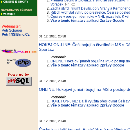
Přehled Čechů a Slováků: Trefilo se šest různých h
ČÍNSKÉ E-SHOPY
Voráček
Nhl.cz
Zacha stvrdil triumf Devils, góly Vrány a Kempn
NEVEŘEJNÁ TÉMATA:
Rittich vychytal výhru po přestřelce. Češi se posled
vstoupit
Češi se v poslední den roku v NHL rozstříleli. K v
Vše o tomto tématu v aplikaci Zprávy Google
Webmaster:
Petr Schauer
Petr@ISIBrno.Cz
31. 12. 2018, 20:58
HOKEJ ON-LINE: Češi bojují o čtvrtfinále MS s Dá
Sport.cz
Podobné:
ONLINE: Hokejoví junioři bojují na MS o postup do
Vše o tomto tématu v aplikaci Zprávy Google
31. 12. 2018, 20:48
ONLINE: Hokejoví junioři bojují na MS o postup d
Podobné:
HOKEJ ON-LINE: Další využitá přesilovka! Češi zvy
Vše o tomto tématu v aplikaci Zprávy Google
31. 12. 2018, 20:40
Český lev i talíř špaget. Pastrňák má pro Winter 