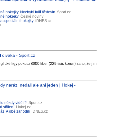
é hokejky. Nechybí talíř těstovin
Sport.cz
ené hokejky
České noviny
sic speciální hokejky
iDNES.cz
y
 diváka - Sport.cz
ické ligy pokutu 8000 liber (229 tisíc korun) za to, že jím
y naráz, nedali ale ani jeden | Hokej -
to někdy viděli?
Sport.cz
 střílení
Hokej.cz
ráz. A obě zahodili
iDNES.cz