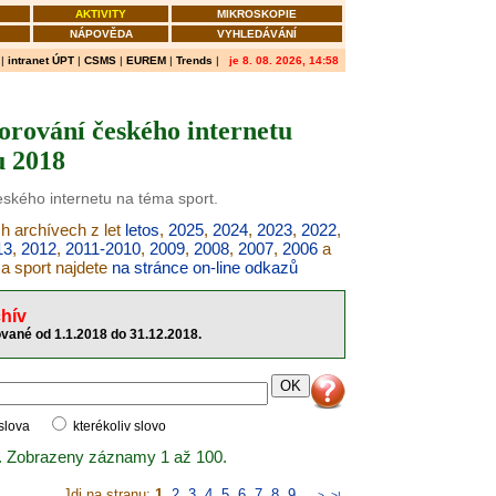
AKTIVITY
MIKROSKOPIE
NÁPOVĚDA
VYHLEDÁVÁNÍ
|
intranet ÚPT
|
CSMS
|
EUREM
|
Trends
|
je 8. 08. 2026, 14:58
orování českého internetu
u 2018
eského internetu na téma sport.
ch archívech z let
letos
,
2025
,
2024
,
2023
,
2022
,
13
,
2012
,
2011-2010
,
2009
,
2008
,
2007
,
2006
a
ma sport najdete
na stránce on-line odkazů
hív
ované od 1.1.2018 do 31.12.2018.
 slova
kterékoliv slovo
. Zobrazeny záznamy 1 až 100.
Jdi na stranu:
1
,
2
,
3
,
4
,
5
,
6
,
7
,
8
,
9
..
>
>|