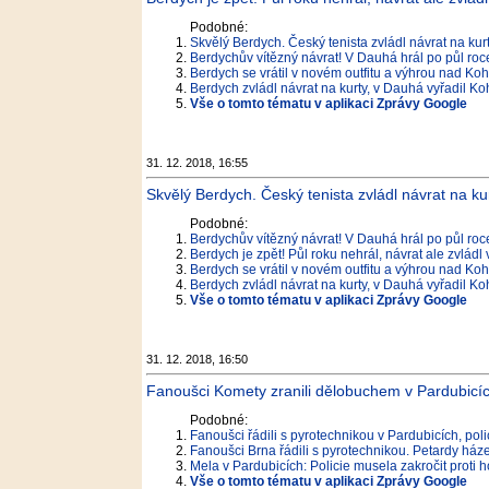
Podobné:
Skvělý Berdych. Český tenista zvládl návrat na kur
Berdychův vítězný návrat! V Dauhá hrál po půl roc
Berdych se vrátil v novém outfitu a výhrou nad Ko
Berdych zvládl návrat na kurty, v Dauhá vyřadil Ko
Vše o tomto tématu v aplikaci Zprávy Google
31. 12. 2018, 16:55
Skvělý Berdych. Český tenista zvládl návrat na ku
Podobné:
Berdychův vítězný návrat! V Dauhá hrál po půl roc
Berdych je zpět! Půl roku nehrál, návrat ale zvládl 
Berdych se vrátil v novém outfitu a výhrou nad Ko
Berdych zvládl návrat na kurty, v Dauhá vyřadil Ko
Vše o tomto tématu v aplikaci Zprávy Google
31. 12. 2018, 16:50
Fanoušci Komety zranili dělobuchem v Pardubicíc
Podobné:
Fanoušci řádili s pyrotechnikou v Pardubicích, poli
Fanoušci Brna řádili s pyrotechnikou. Petardy háze
Mela v Pardubicích: Policie musela zakročit proti
Vše o tomto tématu v aplikaci Zprávy Google