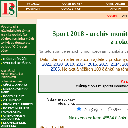
VÝCHOZÍ
CO JE NOVÉ?
O MÉ OSOBĚ
PARTNEŘI
ODKAZY V ÚPT
ARCHÍV
Ostatní:
ÚPT
Vyberte si z
následujících témat
Sport 2018 - archív monit
monitorování. Na
výchozí stránku mých
z rok
aktivit se dostanete
volbou 'O úroveň
výše':
Na této stránce je archív monitorování článků z č
Další články na téma sport najdete v příslušný
O ÚROVEŇ VÝŠE
VÝCHOZÍ STRÁNKA
2021
,
2020
,
2019
,
2017
,
2016
,
2015
,
2014
,
20
2005
. Nejaktuálnějších 100 článků na té
AKTUÁLNÍ
MONITOROVÁNÍ
INTERNETU
Arc
odborná témata:
VĚDA A VÝZKUM
Články z oblasti sportu monitor
MIKROSKOPICKÝ
SVĚT
POČÍTAČE A IT
Vybrat jen odkazy
OS ANDROID
obsahující:
PROHLÍŽEČ FIREFOX
POŠTOVNÍ KLIENT
přesný výraz
všechna
THUNDERBIRD
OPENOFFICE A
Nalezeno celkem 49584 článků
LIBREOFFICE
ENCYKLOPEDIE
WIKIPEDIA
Strana
1
z
496