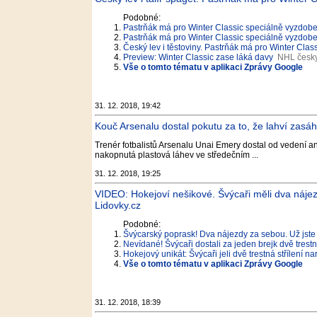
Podobné:
Pastrňák má pro Winter Classic speciálně vyzdoben
Pastrňák má pro Winter Classic speciálně vyzdob
Český lev i těstoviny. Pastrňák má pro Winter Clas
Preview: Winter Classic zase láká davy
NHL česk
Vše o tomto tématu v aplikaci Zprávy Google
31. 12. 2018, 19:42
Kouč Arsenalu dostal pokutu za to, že lahví zasáhl
Trenér fotbalistů Arsenalu Unai Emery dostal od vedení angl
nakopnutá plastová láhev ve středečním ...
31. 12. 2018, 19:25
VIDEO: Hokejoví nešikové. Švýcaři měli dva nájezd
Lidovky.cz
Podobné:
Švýcarský poprask! Dva nájezdy za sebou. Už jste 
Nevídané! Švýcaři dostali za jeden brejk dvě trestná
Hokejový unikát: Švýcaři jeli dvě trestná střílení na
Vše o tomto tématu v aplikaci Zprávy Google
31. 12. 2018, 18:39