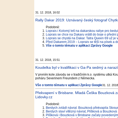
31. 12. 2018, 16:02
Rally Dakar 2019: Uznávaný český fotograf Chytk
Podobné:
Loprais i Kolomý letí na dakarskou rallye pro bedu
Loprais se chce na Dakaru vrátit do boje o přední 
Loprais se chystá na Dakar. Tatra Queen 69 už je 
Před Dakarem 2019 – Loprais se těší na písek a d
Vše o tomto tématu v aplikaci Zprávy Google
31. 12. 2018, 15:51
Koudelka byl v kvalifikaci v Ga-Pa sedmý a narazí 
V prvním kole závodu se v tradičním k.o. systému utká K
poháru Severinem Freundem z Německa.
Vše o tomto tématu v aplikaci Zprávy Google
31. 12. 2018
Překvapení v Brisbane. Mladá Češka Bouzková zas
Lidovky.cz
Podobné:
Berdych zvládl návrat. Bouzková překvapila Stosu
Berdych slaví vítězný návrat, Plíšková a Bouzková s
Plíšková i Bouzková v Brisbane začaly povedenými