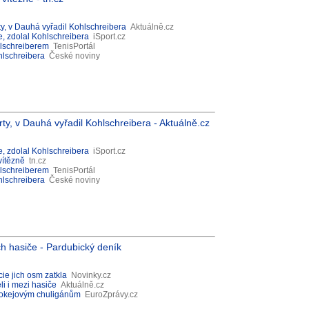
ty, v Dauhá vyřadil Kohlschreibera
Aktuálně.cz
e, zdolal Kohlschreibera
iSport.cz
hlschreiberem
TenisPortál
hlschreibera
České noviny
rty, v Dauhá vyřadil Kohlschreibera - Aktuálně.cz
e, zdolal Kohlschreibera
iSport.cz
vítězně
tn.cz
hlschreiberem
TenisPortál
hlschreibera
České noviny
h hasiče - Pardubický deník
cie jich osm zatkla
Novinky.cz
li i mezi hasiče
Aktuálně.cz
 hokejovým chuligánům
EuroZprávy.cz