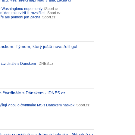
ráčů. Mezi střelci například Vrána, Zacha či
ého Washingtonu nepomohly
iSport.cz
ní den roku v NHL rozstříleli
Sport.cz
ýhře ale pomohl jen Zacha
Sport.cz
nskem. Týmem, který ještě nevstřelil gól -
 čtvrtfinále s Dánskem
iDNES.cz
o čtvrtfinále s Dánskem - iDNES.cz
šují v boji o čtvrtfinále MS s Dánskem náskok
Sport.cz
Classic speciálně vyzdobené hokejky - Aktuálně.cz