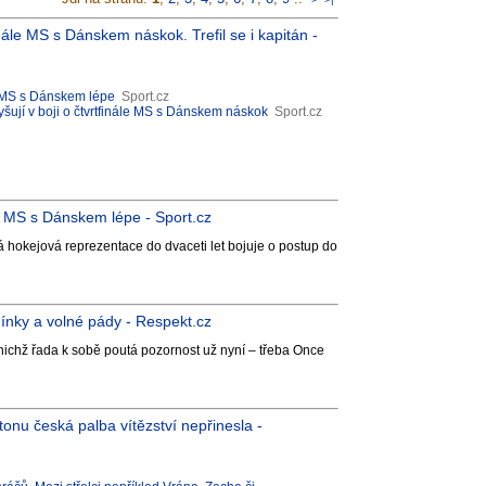
nále MS s Dánskem náskok. Trefil se i kapitán -
e MS s Dánskem lépe
Sport.cz
šují v boji o čtvrtfinále MS s Dánskem náskok
Sport.cz
e MS s Dánskem lépe - Sport.cz
ská hokejová reprezentace do dvaceti let bojuje o postup do
ínky a volné pády - Respekt.cz
 z nichž řada k sobě poutá pozornost už nyní – třeba Once
nu česká palba vítězství nepřinesla -