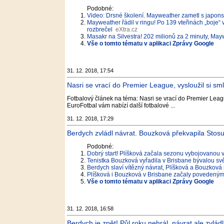
Podobné:
Video: Drsné školení. Mayweather zametl s japons
Mayweather řádil v ringu! Po 139 vteřinách „boje“
rozbrečel
eXtra.cz
Masakr na Silvestra! 202 milionů za 2 minuty, May
Vše o tomto tématu v aplikaci Zprávy Google
31. 12. 2018, 17:54
Nasri se vrací do Premier League, vysloužil si 
Fotbalový článek na téma: Nasri se vrací do Premier Leagu
EuroFotbal vám nabízí další fotbalové ...
31. 12. 2018, 17:29
Berdych zvládl návrat. Bouzková překvapila Stosu
Podobné:
Dobrý start! Plíšková začala sezonu vybojovanou 
Tenistka Bouzková vyřadila v Brisbane bývalou svě
Berdych slaví vítězný návrat, Plíšková a Bouzková s
Plíšková i Bouzková v Brisbane začaly povedenými
Vše o tomto tématu v aplikaci Zprávy Google
31. 12. 2018, 16:58
Berdych je zpět! Půl roku nehrál, návrat ale zvládl