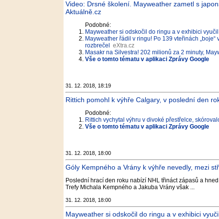
Video: Drsné školení. Mayweather zametl s japon
Aktuálně.cz
Podobné:
Mayweather si odskočil do ringu a v exhibici vyuč
Mayweather řádil v ringu! Po 139 vteřinách „boje“
rozbrečel
eXtra.cz
Masakr na Silvestra! 202 milionů za 2 minuty, May
Vše o tomto tématu v aplikaci Zprávy Google
31. 12. 2018, 18:19
Rittich pomohl k výhře Calgary, v poslední den r
Podobné:
Rittich vychytal výhru v divoké přestřelce, skórova
Vše o tomto tématu v aplikaci Zprávy Google
31. 12. 2018, 18:00
Góly Kempného a Vrány k výhře nevedly, mezi stře
Poslední hrací den roku nabízí NHL třináct zápasů a hned v
Trefy Michala Kempného a Jakuba Vrány však ...
31. 12. 2018, 18:00
Mayweather si odskočil do ringu a v exhibici vyuč