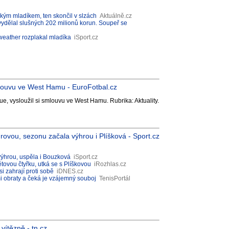
kým mladíkem, ten skončil v slzách
Aktuálně.cz
 vydělal slušných 202 milionů korun. Soupeř se
weather rozplakal mladíka
iSport.cz
smlouvu ve West Hamu - EuroFotbal.cz
e, vysloužil si smlouvu ve West Hamu. Rubrika: Aktuality.
rovou, sezonu začala výhrou i Plíšková - Sport.cz
výhrou, uspěla i Bouzková
iSport.cz
tovou čtyřku, utká se s Plíškovou
iRozhlas.cz
i zahrají proti sobě
iDNES.cz
 obraty a čeká je vzájemný souboj
TenisPortál
 vítězně - tn.cz