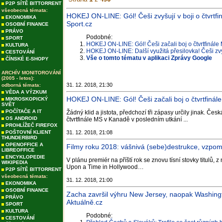
P2P SÍTĚ BITTORRENT
všeobecná témata:
HOKEJ ON-LINE: Gól! Češi zvyšují v boji o čtvrtfi
EKONOMIKA
Sport.cz
OSOBNÍ FINANCE
PRÁVO
Podobné:
SPORT
HOKEJ ON-LINE: Gól! Češi začali boj o čtvrtfinál
KULTURA
HOKEJ ON-LINE: Další využitá přesilovka! Češi zvy
CESTOVÁNÍ
Vše o tomto tématu v aplikaci Zprávy Google
ČÍNSKÉ E-SHOPY
ARCHÍV MONITOROVÁNÍ
(2005 - letos):
31. 12. 2018, 21:30
odborná témata:
VĚDA A VÝZKUM
HOKEJ ON-LINE: Gól! Češi začali boj o čtvrtfinál
MIKROSKOPICKÝ
SVĚT
POČÍTAČE A IT
Žádný klid a jistota, předchozí tři zápasy určily jinak. Če
OS ANDROID
čtvrtfinále MS v Kanadě v posledním utkání ...
PROHLÍŽEČ FIREFOX
POŠTOVNÍ KLIENT
31. 12. 2018, 21:08
THUNDERBIRD
OPENOFFICE A
Filmy roku 2018: vášnivá (sebe)destrukce, vzpom
LIBREOFFICE
ENCYKLOPEDIE
V plánu premiér na příští rok se znovu tísní stovky titulů,
WIKIPEDIA
Upon a Time in Hollywood…
P2P SÍTĚ BITTORRENT
všeobecná témata:
31. 12. 2018, 21:00
EKONOMIKA
OSOBNÍ FINANCE
Zacha završil výhru New Jersey, naopak Washingto
PRÁVO
Aktuálně.cz
SPORT
KULTURA
Podobné:
CESTOVÁNÍ