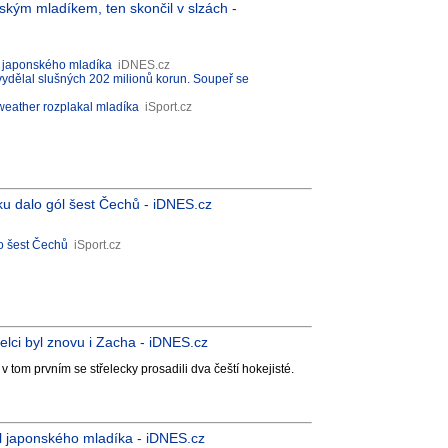
ským mladíkem, ten skončil v slzách -
il japonského mladíka
iDNES.cz
 vydělal slušných 202 milionů korun. Soupeř se
weather rozplakal mladíka
iSport.cz
oku dalo gól šest Čechů - iDNES.cz
lo šest Čechů
iSport.cz
lci byl znovu i Zacha - iDNES.cz
 tom prvním se střelecky prosadili dva čeští hokejisté.
il japonského mladíka - iDNES.cz