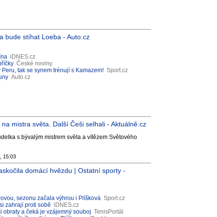
a bude stíhat Loeba - Auto.cz
ína
iDNES.cz
příčky
České noviny
v Peru, tak se synem trénují s Kamazem!
Sport.cz
uny
Auto.cz
na mistra světa. Další Češi selhali - Aktuálně.cz
oudelka s bývalým mistrem světa a vítězem Světového
, 15:03
kočila domácí hvězdu | Ostatní sporty -
rovou, sezonu začala výhrou i Plíšková
Sport.cz
i zahrají proti sobě
iDNES.cz
 obraty a čeká je vzájemný souboj
TenisPortál