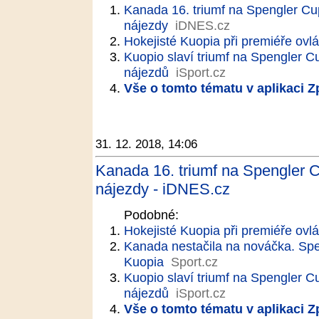
Kanada 16. triumf na Spengler Cu
nájezdy
iDNES.cz
Hokejisté Kuopia při premiéře ovl
Kuopio slaví triumf na Spengler C
nájezdů
iSport.cz
Vše o tomto tématu v aplikaci 
31. 12. 2018, 14:06
Kanada 16. triumf na Spengler 
nájezdy - iDNES.cz
Podobné:
Hokejisté Kuopia při premiéře ovl
Kanada nestačila na nováčka. Spen
Kuopia
Sport.cz
Kuopio slaví triumf na Spengler C
nájezdů
iSport.cz
Vše o tomto tématu v aplikaci 