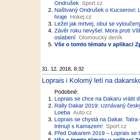
Ondrušek
Sport.cz
Naštvaný Ondrušek o Kucserovi: Le
hraje
Hokej.cz
Ležel jak mrtvej, obul se vylouče
Závěr roku nevyšel. Mora proti Vít
oslabení
Olomoucký deník
Vše o tomto tématu v aplikaci 
31. 12. 2018, 8:32
Loprais i Kolomý letí na dakarsk
Podobné:
Loprais se chce na Dakaru vrátit d
Rally Dakar 2019: Uznávaný český
Loeba
Auto.cz
Loprais se chystá na Dakar. Tatra
trénují s Kamazem!
Sport.cz
Před Dakarem 2019 – Loprais se t
Vše o tomto tématu v aplikaci 