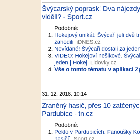
Švýcarský poprask! Dva nájezdy 
viděli? - Sport.cz
Podobné:
Hokejový unikát: Švýcaři jeli dvě t
zahodili
iDNES.cz
Nevídané! Švýcaři dostali za jeden 
VIDEO: Hokejoví nešikové. Švýcaři
jeden | Hokej
Lidovky.cz
Vše o tomto tématu v aplikaci 
31. 12. 2018, 10:14
Zraněný hasič, přes 10 zatčenýc
Pardubice - tn.cz
Podobné:
Peklo v Pardubicích. Fanoušky Kome
hasičů
Sport.cz