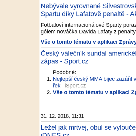
Nebývale vyrovnané Silvestrovs
Spartu díky Lafatově penaltě - A
Fotbaloví internacionálové Sparty poraz
gólem nováčka Davida Lafaty z penalty 
Vše o tomto tématu v aplikaci Zpráv
Český válečník sundal amerického 
zápas - Sport.cz
Podobné:
Nejlepší český MMA bijec zazářil v
řekl
iSport.cz
Vše o tomto tématu v aplikaci 
31. 12. 2018, 11:31
Ležel jak mrtvej, obul se vylou
iDNES.cz