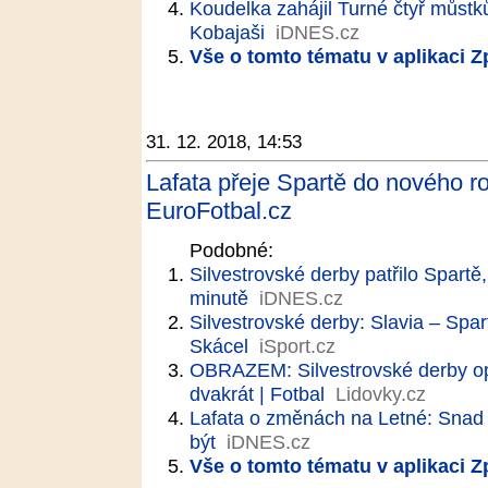
Koudelka zahájil Turné čtyř můstk
Kobajaši
iDNES.cz
Vše o tomto tématu v aplikaci 
31. 12. 2018, 14:53
Lafata přeje Spartě do nového ro
EuroFotbal.cz
Podobné:
Silvestrovské derby patřilo Spartě
minutě
iDNES.cz
Silvestrovské derby: Slavia – Spart
Skácel
iSport.cz
OBRAZEM: Silvestrovské derby opa
dvakrát | Fotbal
Lidovky.cz
Lafata o změnách na Letné: Snad 
být
iDNES.cz
Vše o tomto tématu v aplikaci 