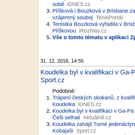
sobě
iDNES.cz
Plíšková i Bouzková v Brisbane z
vzájemný souboj
TenisPortál
Tenistka Bouzková vyřadila v Bris
Plíškovou
iRozhlas.cz
Vše o tomto tématu v aplikaci 
31. 12. 2018, 14:55
Koudelka byl v kvalifikaci v Ga-
Sport.cz
Podobné:
Trápení českých skokanů, z kvalif
Koudelka
iDNES.cz
Koudelka byl v kvalifikaci v Ga-Pa
Češi selhali
Aktuálně.cz
Koudelka zahájil Turné jedenáctý
Kobajaši
Sport.cz