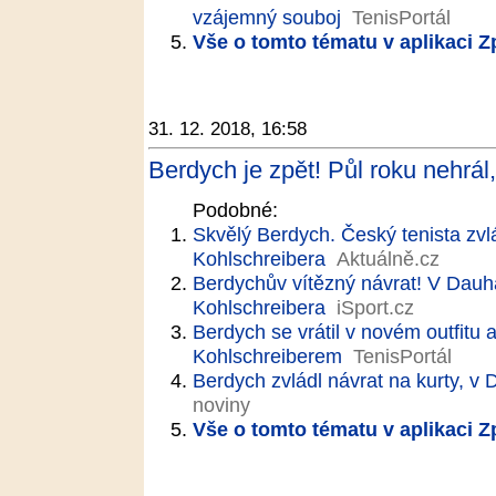
vzájemný souboj
TenisPortál
Vše o tomto tématu v aplikaci 
31. 12. 2018, 16:58
Berdych je zpět! Půl roku nehrál, 
Podobné:
Skvělý Berdych. Český tenista zvlá
Kohlschreibera
Aktuálně.cz
Berdychův vítězný návrat! V Dauhá
Kohlschreibera
iSport.cz
Berdych se vrátil v novém outfitu 
Kohlschreiberem
TenisPortál
Berdych zvládl návrat na kurty, v 
noviny
Vše o tomto tématu v aplikaci 