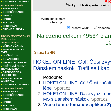
Arc
P2P SÍTĚ BITTORRENT
všeobecná témata:
Články z oblasti sportu monitor
EKONOMIKA
OSOBNÍ FINANCE
PRÁVO
Vybrat jen odkazy
SPORT
obsahující:
KULTURA
CESTOVÁNÍ
přesný výraz
všechna
ČÍNSKÉ E-SHOPY
Nalezeno celkem 49584 člán
ARCHÍV MONITOROVÁNÍ
(2005 - letos):
10
odborná témata:
VĚDA A VÝZKUM
MIKROSKOPICKÝ
Strana
1
z
496
SVĚT
POČÍTAČE A IT
OS ANDROID
HOKEJ ON-LINE: Gól! Češi zvyšuj
PROHLÍŽEČ FIREFOX
POŠTOVNÍ KLIENT
Dánskem náskok. Trefil se i kapi
THUNDERBIRD
OPENOFFICE A
LIBREOFFICE
Podobné:
ENCYKLOPEDIE
WIKIPEDIA
HOKEJ ON-LINE: Gól! Češi začali 
P2P SÍTĚ BITTORRENT
lépe
Sport.cz
všeobecná témata:
EKONOMIKA
HOKEJ ON-LINE: Další využitá přesi
OSOBNÍ FINANCE
MS s Dánskem náskok
Sport.cz
PRÁVO
SPORT
Vše o tomto tématu v aplikaci 
KULTURA
CESTOVÁNÍ