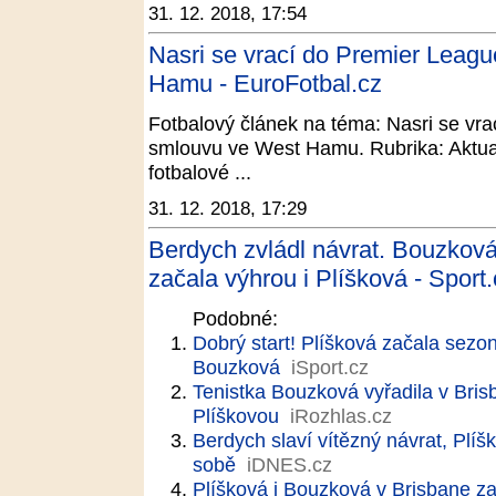
31. 12. 2018, 17:54
Nasri se vrací do Premier Leagu
Hamu - EuroFotbal.cz
Fotbalový článek na téma: Nasri se vrac
smlouvu ve West Hamu. Rubrika: Aktual
fotbalové ...
31. 12. 2018, 17:29
Berdych zvládl návrat. Bouzkov
začala výhrou i Plíšková - Sport.
Podobné:
Dobrý start! Plíšková začala sezo
Bouzková
iSport.cz
Tenistka Bouzková vyřadila v Bris
Plíškovou
iRozhlas.cz
Berdych slaví vítězný návrat, Plíš
sobě
iDNES.cz
Plíšková i Bouzková v Brisbane z