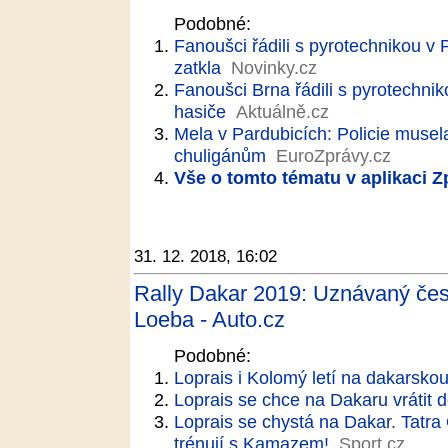
Podobné:
Fanoušci řádili s pyrotechnikou v P
zatkla
Novinky.cz
Fanoušci Brna řádili s pyrotechnik
hasiče
Aktuálně.cz
Mela v Pardubicích: Policie musel
chuligánům
EuroZprávy.cz
Vše o tomto tématu v aplikaci 
31. 12. 2018, 16:02
Rally Dakar 2019: Uznávaný česk
Loeba - Auto.cz
Podobné:
Loprais i Kolomý letí na dakarskou
Loprais se chce na Dakaru vrátit d
Loprais se chystá na Dakar. Tatra
trénují s Kamazem!
Sport.cz