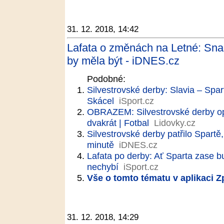
31. 12. 2018, 14:42
Lafata o změnách na Letné: Snad
by měla být - iDNES.cz
Podobné:
Silvestrovské derby: Slavia – Spart
Skácel
iSport.cz
OBRAZEM: Silvestrovské derby opa
dvakrát | Fotbal
Lidovky.cz
Silvestrovské derby patřilo Spartě
minutě
iDNES.cz
Lafata po derby: Ať Sparta zase bu
nechybí
iSport.cz
Vše o tomto tématu v aplikaci 
31. 12. 2018, 14:29