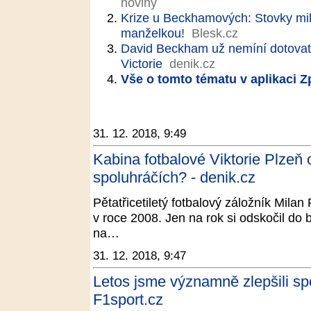
noviny
Krize u Beckhamových: Stovky mil
manželkou!
Blesk.cz
David Beckham už nemíní dotovat
Victorie
denik.cz
Vše o tomto tématu v aplikaci 
31. 12. 2018, 9:49
Kabina fotbalové Viktorie Plzeň 
spoluhráčích? - denik.cz
Pětatřicetiletý fotbalový záložník Mila
v roce 2008. Jen na rok si odskočil do
na…
31. 12. 2018, 9:47
Letos jsme významně zlepšili spo
F1sport.cz