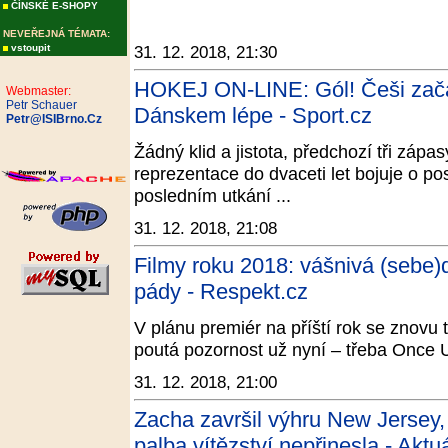
ČÍNSKÉ E-SHOPY
NEVEŘEJNÁ TÉMATA:
vstoupit
31. 12. 2018, 21:30
HOKEJ ON-LINE: Gól! Češi začali
Webmaster:
Petr Schauer
Dánskem lépe - Sport.cz
Petr@ISIBrno.Cz
Žádný klid a jistota, předchozí tři zápa
reprezentace do dvaceti let bojuje o po
posledním utkání ...
31. 12. 2018, 21:08
Filmy roku 2018: vášnivá (sebe)
pády - Respekt.cz
V plánu premiér na příští rok se znovu t
poutá pozornost už nyní – třeba Once
31. 12. 2018, 21:00
Zacha završil výhru New Jersey
palba vítězství nepřinesla - Aktu