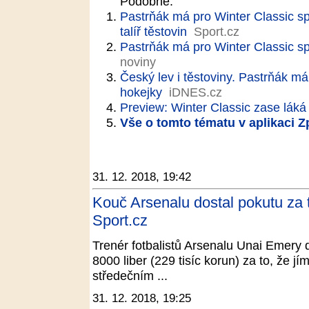
Podobné:
Pastrňák má pro Winter Classic s
talíř těstovin
Sport.cz
Pastrňák má pro Winter Classic s
noviny
Český lev i těstoviny. Pastrňák má
hokejky
iDNES.cz
Preview: Winter Classic zase láká
Vše o tomto tématu v aplikaci 
31. 12. 2018, 19:42
Kouč Arsenalu dostal pokutu za t
Sport.cz
Trenér fotbalistů Arsenalu Unai Emery d
8000 liber (229 tisíc korun) za to, že j
středečním ...
31. 12. 2018, 19:25