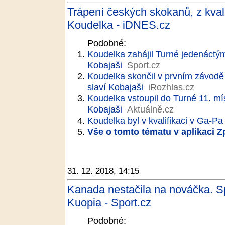
Trápení českých skokanů, z kval
Koudelka - iDNES.cz
Podobné:
Koudelka zahájil Turné jedenáctý
Kobajaši
Sport.cz
Koudelka skončil v prvním závodě 
slaví Kobajaši
iRozhlas.cz
Koudelka vstoupil do Turné 11. m
Kobajaši
Aktuálně.cz
Koudelka byl v kvalifikaci v Ga-Pa
Vše o tomto tématu v aplikaci 
31. 12. 2018, 14:15
Kanada nestačila na nováčka. Sp
Kuopia - Sport.cz
Podobné: