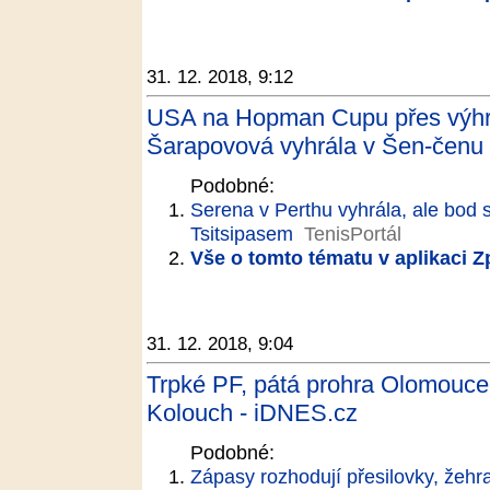
31. 12. 2018, 9:12
USA na Hopman Cupu přes výhru
Šarapovová vyhrála v Šen-čenu 
Podobné:
Serena v Perthu vyhrála, ale bod 
Tsitsipasem
TenisPortál
Vše o tomto tématu v aplikaci 
31. 12. 2018, 9:04
Trpké PF, pátá prohra Olomouce v
Kolouch - iDNES.cz
Podobné:
Zápasy rozhodují přesilovky, žehr