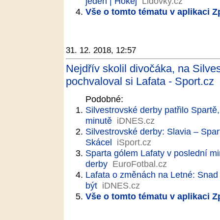
jeden | Hokej
Lidovky.cz
Vše o tomto tématu v aplikaci 
31. 12. 2018, 12:57
Nejdřív skolil divočáka, na Silves
pochvaloval si Lafata - Sport.cz
Podobné:
Silvestrovské derby patřilo Spartě
minutě
iDNES.cz
Silvestrovské derby: Slavia – Spart
Skácel
iSport.cz
Sparta gólem Lafaty v poslední mi
derby
EuroFotbal.cz
Lafata o změnách na Letné: Snad 
být
iDNES.cz
Vše o tomto tématu v aplikaci 