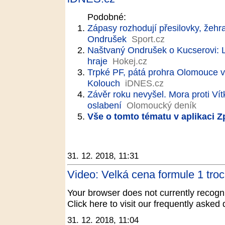
Podobné:
Zápasy rozhodují přesilovky, žehr
Ondrušek
Sport.cz
Naštvaný Ondrušek o Kucserovi: Le
hraje
Hokej.cz
Trpké PF, pátá prohra Olomouce v ř
Kolouch
iDNES.cz
Závěr roku nevyšel. Mora proti Vít
oslabení
Olomoucký deník
Vše o tomto tématu v aplikaci 
31. 12. 2018, 11:31
Video: Velká cena formule 1 tro
Your browser does not currently recogni
Click here to visit our frequently aske
31. 12. 2018, 11:04