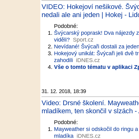
VIDEO: Hokejoví nešikové. Švýca
nedali ale ani jeden | Hokej - Li
Podobné:
Švýcarský poprask! Dva nájezdy z
viděli?
Sport.cz
Nevídané! Švýcaři dostali za jeden 
Hokejový unikát: Švýcaři jeli dvě t
zahodili
iDNES.cz
Vše o tomto tématu v aplikaci 
31. 12. 2018, 18:39
Video: Drsné školení. Mayweath
mladíkem, ten skončil v slzách -
Podobné:
Mayweather si odskočil do ringu a 
mladíka
iDNES.cz