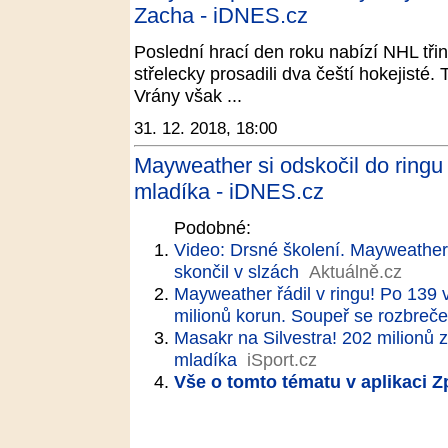
Zacha - iDNES.cz
Poslední hrací den roku nabízí NHL tři
střelecky prosadili dva čeští hokejist
Vrány však ...
31. 12. 2018, 18:00
Mayweather si odskočil do ringu 
mladíka - iDNES.cz
Podobné:
Video: Drsné školení. Mayweather
skončil v slzách
Aktuálně.cz
Mayweather řádil v ringu! Po 139 v
milionů korun. Soupeř se rozbreče
Masakr na Silvestra! 202 milionů 
mladíka
iSport.cz
Vše o tomto tématu v aplikaci 