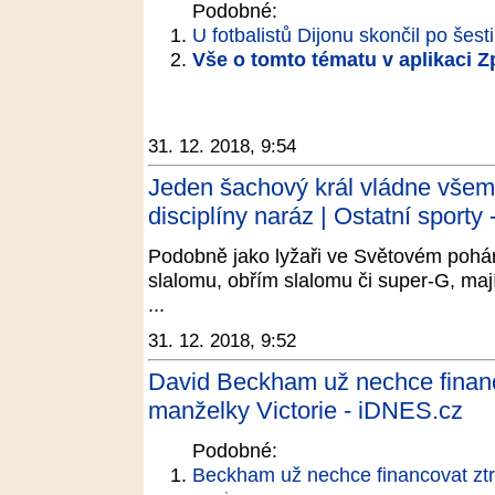
Podobné:
U fotbalistů Dijonu skončil po šesti
Vše o tomto tématu v aplikaci 
31. 12. 2018, 9:54
Jeden šachový král vládne všem. 
disciplíny naráz | Ostatní sporty 
Podobně jako lyžaři ve Světovém poháru
slalomu, obřím slalomu či super-G, mají
...
31. 12. 2018, 9:52
David Beckham už nechce financ
manželky Victorie - iDNES.cz
Podobné:
Beckham už nechce financovat ztr