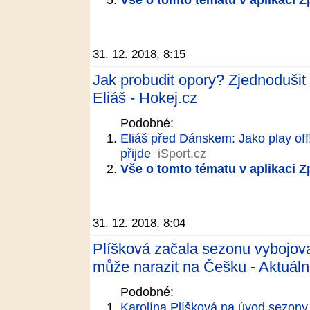
31. 12. 2018, 8:15
Jak probudit opory? Zjednodušit h
Eliáš - Hokej.cz
Podobné:
Eliáš před Dánskem: Jako play off! 
přijde
iSport.cz
Vše o tomto tématu v aplikaci 
31. 12. 2018, 8:04
Plíšková začala sezonu vybojov
může narazit na Češku - Aktuáln
Podobné:
Karolína Plíšková na úvod sezony 