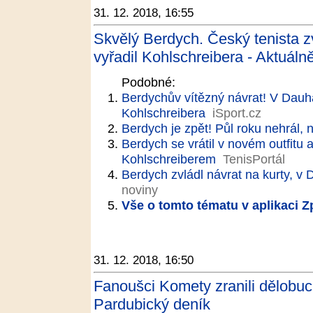
31. 12. 2018, 16:55
Skvělý Berdych. Český tenista zv
vyřadil Kohlschreibera - Aktuáln
Podobné:
Berdychův vítězný návrat! V Dauhá
Kohlschreibera
iSport.cz
Berdych je zpět! Půl roku nehrál, n
Berdych se vrátil v novém outfitu 
Kohlschreiberem
TenisPortál
Berdych zvládl návrat na kurty, v 
noviny
Vše o tomto tématu v aplikaci 
31. 12. 2018, 16:50
Fanoušci Komety zranili dělobuc
Pardubický deník