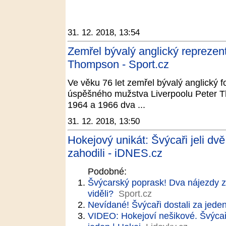
31. 12. 2018, 13:54
Zemřel bývalý anglický reprezent
Thompson - Sport.cz
Ve věku 76 let zemřel bývalý anglický f
úspěšného mužstva Liverpoolu Peter Th
1964 a 1966 dva ...
31. 12. 2018, 13:50
Hokejový unikát: Švýcaři jeli dvě
zahodili - iDNES.cz
Podobné:
Švýcarský poprask! Dva nájezdy z
viděli?
Sport.cz
Nevídané! Švýcaři dostali za jeden 
VIDEO: Hokejoví nešikové. Švýcaři