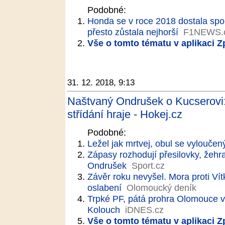
Podobné:
Honda se v roce 2018 dostala spole
přesto zůstala nejhorší
F1NEWS.
Vše o tomto tématu v aplikaci 
31. 12. 2018, 9:13
Naštvaný Ondrušek o Kucserovi: 
střídání hraje - Hokej.cz
Podobné:
Ležel jak mrtvej, obul se vylouče
Zápasy rozhodují přesilovky, žehr
Ondrušek
Sport.cz
Závěr roku nevyšel. Mora proti Vít
oslabení
Olomoucký deník
Trpké PF, pátá prohra Olomouce v ř
Kolouch
iDNES.cz
Vše o tomto tématu v aplikaci 