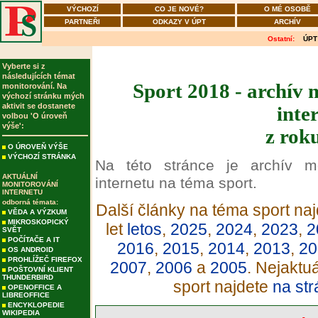
VÝCHOZÍ
CO JE NOVÉ?
O MÉ OSOBĚ
PARTNEŘI
ODKAZY V ÚPT
ARCHÍV
Ostatní:
ÚPT
Vyberte si z
následujících témat
Sport 2018 - archív 
monitorování. Na
výchozí stránku mých
aktivit se dostanete
inte
volbou 'O úroveň
výše':
z rok
O ÚROVEŇ VÝŠE
VÝCHOZÍ STRÁNKA
Na této stránce je archív m
AKTUÁLNÍ
internetu na téma sport.
MONITOROVÁNÍ
INTERNETU
odborná témata:
Další články na téma sport naj
VĚDA A VÝZKUM
MIKROSKOPICKÝ
let
letos
,
2025
,
2024
,
2023
,
2
SVĚT
POČÍTAČE A IT
2016
,
2015
,
2014
,
2013
,
20
OS ANDROID
PROHLÍŽEČ FIREFOX
2007
,
2006
a
2005
. Nejaktu
POŠTOVNÍ KLIENT
THUNDERBIRD
sport najdete
na str
OPENOFFICE A
LIBREOFFICE
ENCYKLOPEDIE
WIKIPEDIA