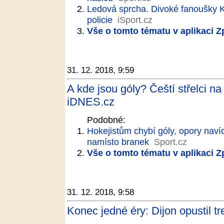
Ledová sprcha. Divoké fanoušky K
policie
iSport.cz
Vše o tomto tématu v aplikaci 
31. 12. 2018, 9:59
A kde jsou góly? Čeští střelci n
iDNES.cz
Podobné:
Hokejistům chybí góly, opory navíc
namísto branek
Sport.cz
Vše o tomto tématu v aplikaci 
31. 12. 2018, 9:58
Konec jedné éry: Dijon opustil tr