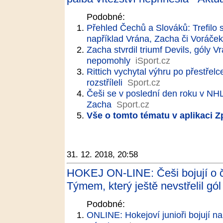
Podobné:
Přehled Čechů a Slováků: Trefilo s
například Vrána, Zacha či Voráček
Zacha stvrdil triumf Devils, gól
nepomohly
iSport.cz
Rittich vychytal výhru po přestřel
rozstříleli
Sport.cz
Češi se v poslední den roku v NHL 
Zacha
Sport.cz
Vše o tomto tématu v aplikaci 
31. 12. 2018, 20:58
HOKEJ ON-LINE: Češi bojují o č
Týmem, který ještě nevstřelil gól
Podobné:
ONLINE: Hokejoví junioři bojují na