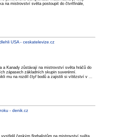
 na mistrovství světa postoupit do čtvrtfinále,
dlehli USA - ceskatelevize.cz
a a Kanady zůstávají na mistrovství světa hráčů do
etích zápasech základních skupin suverénní.
i mu na rozdíl čtyř bodů a zajistili si vítězství v ...
roku - denik.cz
) vystřelil českým florbalistům na mistrovství světa