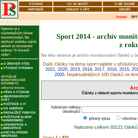
VÝCHOZÍ
CO JE NOVÉ?
O MÉ OSOBĚ
PARTNEŘI
ODKAZY V ÚPT
ARCHÍV
Ostatní:
ÚPT
Vyberte si z
následujících témat
Sport 2014 - archív monit
monitorování. Na
výchozí stránku mých
z rok
aktivit se dostanete
volbou 'O úroveň
výše':
Na této stránce je archív monitorování článků z č
Další články na téma sport najdete v příslušný
O ÚROVEŇ VÝŠE
VÝCHOZÍ STRÁNKA
2021
,
2020
,
2019
,
2018
,
2017
,
2016
,
2015
,
20
2005
. Nejaktuálnějších 100 článků na té
AKTUÁLNÍ
MONITOROVÁNÍ
INTERNETU
Arc
odborná témata:
VĚDA A VÝZKUM
Články z oblasti sportu monitor
MIKROSKOPICKÝ
SVĚT
POČÍTAČE A IT
Vybrat jen odkazy
OS ANDROID
obsahující:
PROHLÍŽEČ FIREFOX
POŠTOVNÍ KLIENT
přesný výraz
všechna
THUNDERBIRD
OPENOFFICE A
Nalezeno celkem 83121 článků
LIBREOFFICE
ENCYKLOPEDIE
WIKIPEDIA
Strana
1
z
832