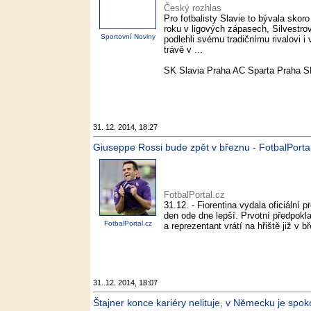
Český rozhlas
Pro fotbalisty Slavie to bývala skoro
roku v ligových zápasech, Silvestrov
Sportovní Noviny
podlehli svému tradičnímu rivalovi 
trávě v ...
SK Slavia Praha AC Sparta Praha S
31. 12. 2014, 18:27
Giuseppe Rossi bude zpět v březnu - FotbalPorta
FotbalPortal.cz
31.12. - Fiorentina vydala oficiální 
den ode dne lepší. Prvotní předpokla
FotbalPortal.cz
a reprezentant vrátí na hřiště již v 
31. 12. 2014, 18:07
Štajner konce kariéry nelituje, v Německu je spok