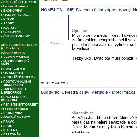
P2P SÍTĚ BITTORRENT
všeobecná témata:
HOKEJ ON-LINE: Dvacítku čeká zápas pravdy! Na MS
EKONOMIKA
OSOBNÍ FINANCE
PRÁVO
SPORT
KULTURA
Sport.cz
CESTOVÁNÍ
Mluvilo se i o medaili, čeští hokej
ČÍNSKÉ E-SHOPY
zatím ambice nenaplnili a ocitli se
Sport.cz
poslední šanci zabrat a vyhnout se b
ARCHÍV MONITOROVÁNÍ
(2005 - letos):
Miroslava ...
odborná témata:
VĚDA A VÝZKUM
Těžký úkol. Dvacítka musí porazit R
MIKROSKOPICKÝ
SVĚT
POČÍTAČE A IT
OS ANDROID
PROHLÍŽEČ FIREFOX
POŠTOVNÍ KLIENT
31. 12. 2014, 22:09
THUNDERBIRD
OPENOFFICE A
Buggyráci Silvestra oslaví v letadle - Motormix.cz
LIBREOFFICE
ENCYKLOPEDIE
WIKIPEDIA
P2P SÍTĚ BITTORRENT
všeobecná témata:
Motormix.cz
EKONOMIKA
Po Vánocích, které strávili členov
OSOBNÍ FINANCE
PRÁVO
nastal čas na balení zavazadel a odle
SPORT
Dakar. Martin Kolomý tak s týmem os
KULTURA
Datum: ...
CESTOVÁNÍ