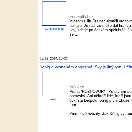
EuroFotbal.cz
V červnu Jiří Štajner ukončil vrchol
nelituje. Je rád, že může dál hrát 
EuroFotbal.cz
ligy, kde je po českém spoluhráči J
se ...
31. 12. 2014, 18:02
König o vysněném angažmá: Sky je jiný tým. Učíme 
denik.cz
Praha /ROZHOVOR/ - Po prvním soust
obrovský. Ani někteří lidé, kteří jso
denik.cz
cyklista Leopold König první zkuše
tam ...
Zrod nové hvězdy. Jak König vystou