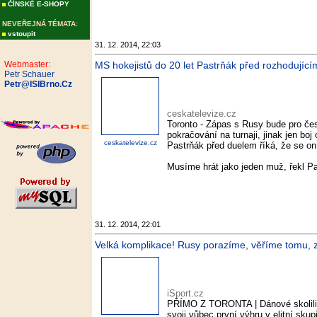
ČÍNSKÉ E-SHOPY
NEVEŘEJNÁ TÉMATA:
vstoupit
31. 12. 2014, 22:03
Webmaster:
MS hokejistů do 20 let Pastrňák před rozhodující
Petr Schauer
Petr@ISIBrno.Cz
ceskatelevize.cz
Toronto - Zápas s Rusy bude pro če
pokračování na turnaji, jinak jen b
ceskatelevize.cz
Pastrňák před duelem říká, že se on 
Musíme hrát jako jeden muž, řekl 
31. 12. 2014, 22:01
Velká komplikace! Rusy porazíme, věříme tomu, zn
iSport.cz
PŘÍMO Z TORONTA | Dánové skolili 
svoji vůbec první výhru v elitní sku