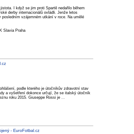
 jistota. I když se jim proti Spartě nedařilo během
ské derby internacionálů ovládli. Jenže letos
i v posledním vzájemném utkání v roce. Na umělé
K Slavia Praha
l.cz
prohlášení, podle kterého je útočníkův zdravotní stav
dy a vyšetření dokonce určují, že se italský útočník
březnu roku 2015. Giuseppe Rossi je ...
ojený - EuroFotbal.cz