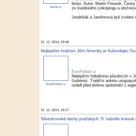
bronz. Autor: Martin Flousek, Český 
denik.cz
ze švédského Linköpingu a útočnice 
Jendrišák a Jarolímová byli zvoleni n
31. 12. 2014, 19:40
Nejlepším hráčem Jižní Ameriky je Kolumbijec Gut
EuroFotbal.cz
Nejlepším fotbalistou působícím v J
Gutiérrez. Tradiční anketu uruguays
EuroFotbal.cz
ovládl před dvěma spoluhráči z arge
31. 12. 2014, 19:17
Silvestrovské derby pražských 'S' nabídlo krásné g