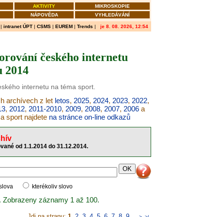
AKTIVITY
MIKROSKOPIE
NÁPOVĚDA
VYHLEDÁVÁNÍ
|
intranet ÚPT
|
CSMS
|
EUREM
|
Trends
|
je 8. 08. 2026, 12:54
orování českého internetu
u 2014
eského internetu na téma sport.
ch archívech z let
letos
,
2025
,
2024
,
2023
,
2022
,
13
,
2012
,
2011-2010
,
2009
,
2008
,
2007
,
2006
a
ma sport najdete
na stránce on-line odkazů
hív
ované od 1.1.2014 do 31.12.2014.
 slova
kterékoliv slovo
. Zobrazeny záznamy 1 až 100.
Jdi na stranu:
1
,
2
,
3
,
4
,
5
,
6
,
7
,
8
,
9
..
>
>|