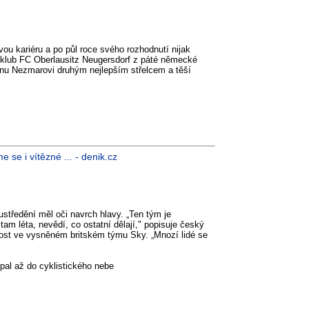
ovou kariéru a po půl roce svého rozhodnutí nijak
za klub FC Oberlausitz Neugersdorf z páté německé
anu Nezmarovi druhým nejlepším střelcem a těší
se i vítězné ... - denik.cz
ředění měl oči navrch hlavy. „Ten tým je
u tam léta, nevědí, co ostatní dělají," popisuje český
nost ve vysněném britském týmu Sky. „Mnozí lidé se
pal až do cyklistického nebe