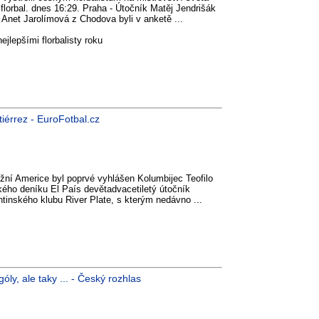
florbal. dnes 16:29. Praha - Útočník Matěj Jendrišák
Anet Jarolímová z Chodova byli v anketě ...
ejlepšími florbalisty roku
iérrez - EuroFotbal.cz
ižní Americe byl poprvé vyhlášen Kolumbijec Teofilo
kého deníku El País devětadvacetiletý útočník
ntinského klubu River Plate, s kterým nedávno ...
óly, ale taky ... - Český rozhlas