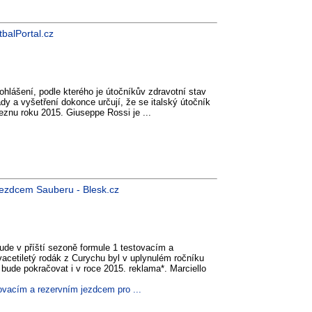
tbalPortal.cz
prohlášení, podle kterého je útočníkův zdravotní stav
dy a vyšetření dokonce určují, že se italský útočník
březnu roku 2015. Giuseppe Rossi je ...
 jezdcem Sauberu - Blesk.cz
bude v příští sezoně formule 1 testovacím a
cetiletý rodák z Curychu byl v uplynulém ročníku
 bude pokračovat i v roce 2015. reklama*. Marciello
ovacím a rezervním jezdcem pro ...