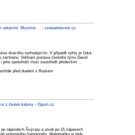
m utkáním: Musíme ... - ceskatelevize.cz
skou dvacítku rozhodujícím. V případě výhry je čeká
oj o záchranu. Stěžejní postava českého týmu David
i jeho spoluhráči musí soustředit především ...
Pastrňák před duelem s Ruskem
í z české kabiny - iSport.cz
po nájezdech Švýcary a urvali po 15 zápasech
pině juniorského šampionátu. Matematika je tedy