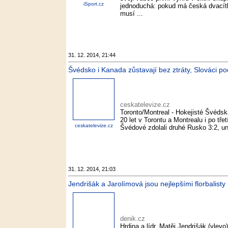
iSport.cz
jednoduchá: pokud má česká dvacítka
musí ...
31. 12. 2014, 21:44
Švédsko i Kanada zůstavají bez ztráty, Slováci po
ceskatelevize.cz
Toronto/Montreal - Hokejisté Švédsk
20 let v Torontu a Montrealu i po tř
ceskatelevize.cz
Švédové zdolali druhé Rusko 3:2, unikl
31. 12. 2014, 21:03
Jendrišák a Jarolímová jsou nejlepšími florbalisty 
denik.cz
Hrdina a lídr. Matěj Jendrišák (vlevo