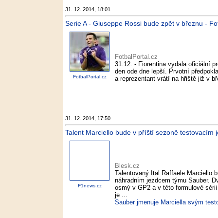
31. 12. 2014, 18:01
Serie A - Giuseppe Rossi bude zpět v březnu - Fo
FotbalPortal.cz
31.12. - Fiorentina vydala oficiální 
den ode dne lepší. Prvotní předpokla
FotbalPortal.cz
a reprezentant vrátí na hřiště již v 
31. 12. 2014, 17:50
Talent Marciello bude v příští sezoně testovacím
Blesk.cz
Talentovaný Ital Raffaele Marciello 
náhradním jezdcem týmu Sauber. Dva
F1news.cz
osmý v GP2 a v této formulové sérii
je ...
Sauber jmenuje Marciella svým test