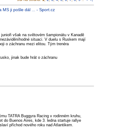
 ji pošle dál ... - Sport.cz
oví junioři však na světovém šampionátu v Kanadě
 v nezáviděníhodné situaci. V duelu s Ruskem mají
oji o záchranu mezi elitou. Tým trenéra
usko, jinak bude hrát o záchranu
é týmu TATRA Buggyra Racing v rodinném kruhu,
t do Buenos Aires, kde 3. ledna startuje rallye
laví příchod nového roku nad Atlantikem.