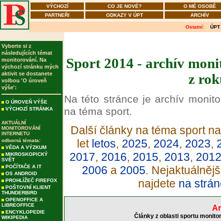
VÝCHOZÍ
CO JE NOVÉ?
O MÉ OSOBĚ
PARTNEŘI
ODKAZY V ÚPT
ARCHÍV
Ostatní:
ÚPT
Vyberte si z
následujících témat
Sport 2014 - archív moni
monitorování. Na
výchozí stránku mých
aktivit se dostanete
z rok
volbou 'O úroveň
výše':
Na této stránce je archív monit
O ÚROVEŇ VÝŠE
na téma sport.
VÝCHOZÍ STRÁNKA
AKTUÁLNÍ
Další články na téma sport na
MONITOROVÁNÍ
INTERNETU
let
letos
,
2025
,
2024
,
2023
,
odborná témata:
VĚDA A VÝZKUM
2017
,
2016
,
2015
,
2013
,
201
MIKROSKOPICKÝ
SVĚT
POČÍTAČE A IT
2006
a
2005
. Nejaktuálněj
OS ANDROID
najdete
na strán
PROHLÍŽEČ FIREFOX
POŠTOVNÍ KLIENT
THUNDERBIRD
OPENOFFICE A
LIBREOFFICE
Ar
ENCYKLOPEDIE
Články z oblasti sportu monito
WIKIPEDIA