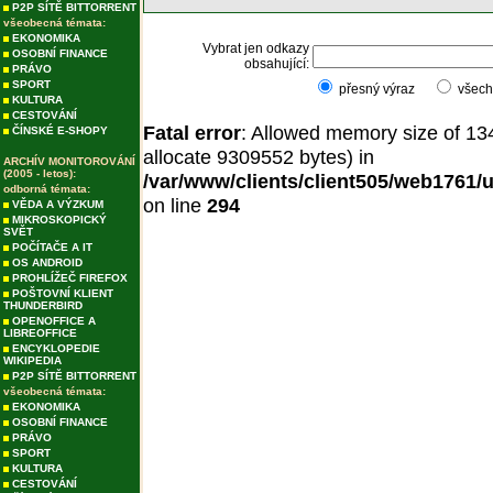
P2P SÍTĚ BITTORRENT
všeobecná témata:
EKONOMIKA
Vybrat jen odkazy
OSOBNÍ FINANCE
obsahující:
PRÁVO
SPORT
přesný výraz
všec
KULTURA
CESTOVÁNÍ
Fatal error
: Allowed memory size of 13
ČÍNSKÉ E-SHOPY
allocate 9309552 bytes) in
ARCHÍV MONITOROVÁNÍ
(2005 - letos):
/var/www/clients/client505/web1761
odborná témata:
on line
294
VĚDA A VÝZKUM
MIKROSKOPICKÝ
SVĚT
POČÍTAČE A IT
OS ANDROID
PROHLÍŽEČ FIREFOX
POŠTOVNÍ KLIENT
THUNDERBIRD
OPENOFFICE A
LIBREOFFICE
ENCYKLOPEDIE
WIKIPEDIA
P2P SÍTĚ BITTORRENT
všeobecná témata:
EKONOMIKA
OSOBNÍ FINANCE
PRÁVO
SPORT
KULTURA
CESTOVÁNÍ