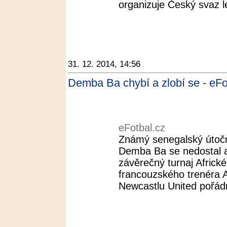
organizuje Český svaz le
31. 12. 2014, 14:56
Demba Ba chybí a zlobí se - eFo
eFotbal.cz
Známý senegalský útočn
Demba Ba se nedostal a
závěrečný turnaj Afric
francouzského trenéra 
Newcastlu United pořád