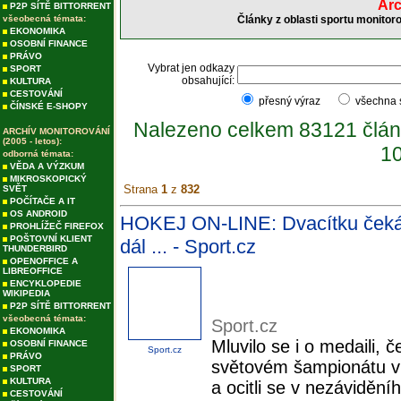
Arc
P2P SÍTĚ BITTORRENT
všeobecná témata:
Články z oblasti sportu monitor
EKONOMIKA
OSOBNÍ FINANCE
PRÁVO
Vybrat jen odkazy
SPORT
obsahující:
KULTURA
CESTOVÁNÍ
přesný výraz
všechna
ČÍNSKÉ E-SHOPY
Nalezeno celkem 83121 člán
ARCHÍV MONITOROVÁNÍ
(2005 - letos):
10
odborná témata:
VĚDA A VÝZKUM
MIKROSKOPICKÝ
Strana
1
z
832
SVĚT
POČÍTAČE A IT
OS ANDROID
HOKEJ ON-LINE: Dvacítku čeká 
PROHLÍŽEČ FIREFOX
POŠTOVNÍ KLIENT
dál ... - Sport.cz
THUNDERBIRD
OPENOFFICE A
LIBREOFFICE
ENCYKLOPEDIE
WIKIPEDIA
P2P SÍTĚ BITTORRENT
všeobecná témata:
Sport.cz
EKONOMIKA
Mluvilo se i o medaili, č
OSOBNÍ FINANCE
Sport.cz
PRÁVO
světovém šampionátu v 
SPORT
KULTURA
a ocitli se v nezáviděn
CESTOVÁNÍ