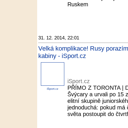
Ruskem
31. 12. 2014, 22:01
Velká komplikace! Rusy porazím
kabiny - iSport.cz
iSport.cz
PŘÍMO Z TORONTA | Dán
iSport.cz
Švýcary a urvali po 15 
elitní skupině juniorsk
jednoduchá: pokud má č
světa postoupit do čtvrtf