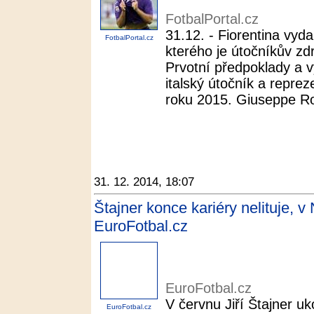
FotbalPortal.cz
31.12. - Fiorentina vyda
FotbalPortal.cz
kterého je útočníkův zd
Prvotní předpoklady a v
italský útočník a repreze
roku 2015. Giuseppe Ros
31. 12. 2014, 18:07
Štajner konce kariéry nelituje, 
EuroFotbal.cz
EuroFotbal.cz
V červnu Jiří Štajner uk
EuroFotbal.cz