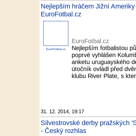
Nejlepším hráčem Jižní Ameriky 
EuroFotbal.cz
EuroFotbal.cz
Nejlepším fotbalistou p
EuroFotbal.cz
poprvé vyhlášen Kolumbi
anketu uruguayského de
útočník ovládl před dvě
klubu River Plate, s kt
31. 12. 2014, 19:17
Silvestrovské derby pražských 'S'
- Český rozhlas