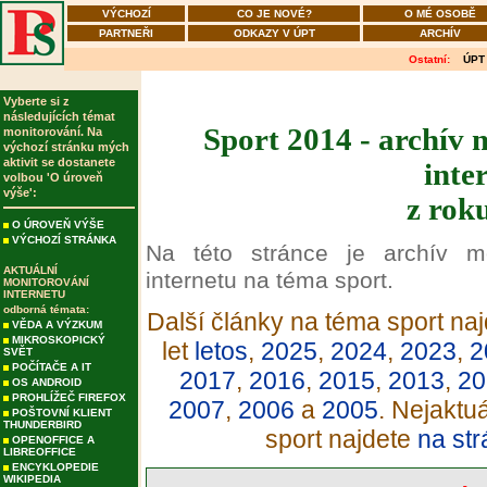
VÝCHOZÍ
CO JE NOVÉ?
O MÉ OSOBĚ
PARTNEŘI
ODKAZY V ÚPT
ARCHÍV
Ostatní:
ÚPT
Vyberte si z
následujících témat
Sport 2014 - archív 
monitorování. Na
výchozí stránku mých
aktivit se dostanete
inte
volbou 'O úroveň
výše':
z rok
O ÚROVEŇ VÝŠE
VÝCHOZÍ STRÁNKA
Na této stránce je archív m
AKTUÁLNÍ
internetu na téma sport.
MONITOROVÁNÍ
INTERNETU
odborná témata:
Další články na téma sport naj
VĚDA A VÝZKUM
MIKROSKOPICKÝ
let
letos
,
2025
,
2024
,
2023
,
2
SVĚT
POČÍTAČE A IT
2017
,
2016
,
2015
,
2013
,
20
OS ANDROID
PROHLÍŽEČ FIREFOX
2007
,
2006
a
2005
. Nejaktu
POŠTOVNÍ KLIENT
THUNDERBIRD
sport najdete
na str
OPENOFFICE A
LIBREOFFICE
ENCYKLOPEDIE
WIKIPEDIA