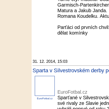
Garmisch-Partenkirchenu 
Matura a Jakub Janda. 
Romana Koudelku. Aktuá
Parťáci od prvních chvil
dělat komínky
31. 12. 2014, 15:03
Sparta v Silvestrovském derby po
EuroFotbal.cz
Sparťané v Silvestrovsk
EuroFotbal.cz
své rivaly ze Slavie jed
vyhráli poprvé od roku 