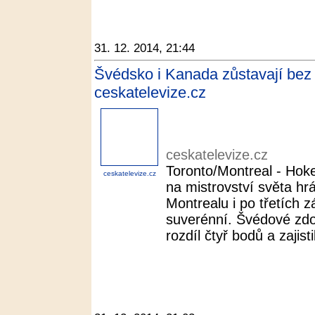
31. 12. 2014, 21:44
Švédsko i Kanada zůstavají bez z
ceskatelevize.cz
ceskatelevize.cz
Toronto/Montreal - Hok
ceskatelevize.cz
na mistrovství světa hrá
Montrealu i po třetích 
suverénní. Švédové zdol
rozdíl čtyř bodů a zajistil