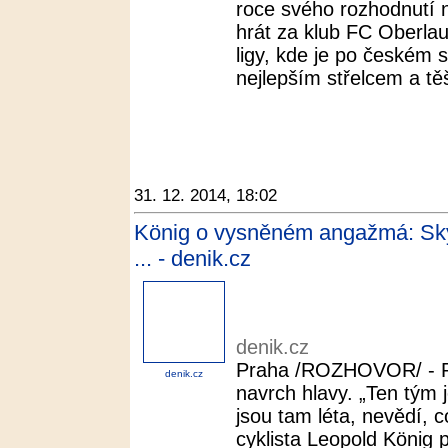
roce svého rozhodnutí ni
hrát za klub FC Oberla
ligy, kde je po českém
nejlepším střelcem a těš
31. 12. 2014, 18:02
König o vysněném angažmá: Sky j
... - denik.cz
denik.cz
Praha /ROZHOVOR/ - Po
denik.cz
navrch hlavy. „Ten tým j
jsou tam léta, nevědí, c
cyklista Leopold König