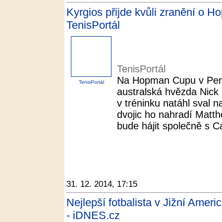
Kyrgios přijde kvůli zranění o 
TenisPortál
TenisPortál
Na Hopman Cupu v Pert
TenisPortál
australská hvězda Nick K
v tréninku natáhl sval 
dvojic ho nahradí Matt
bude hájit společně s Ca
31. 12. 2014, 17:15
Nejlepší fotbalista v Jižní Ameri
- iDNES.cz