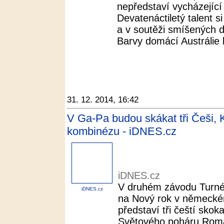
nepředstaví vycházející
Devatenáctiletý talent s
a v soutěži smíšených d
Barvy domácí Austrálie b
31. 12. 2014, 16:42
V Ga-Pa budou skákat tři Češi,
kombinézu - iDNES.cz
iDNES.cz
V druhém závodu Turné 
iDNES.cz
na Nový rok v německé
představí tři čeští sko
Světového poháru Romana