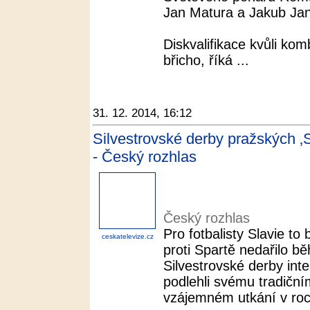
Jan Matura a Jakub Ja
Diskvalifikace kvůli ko
břicho, říká ...
31. 12. 2014, 16:12
Silvestrovské derby pražských ‚S'
- Český rozhlas
Český rozhlas
Pro fotbalisty Slavie to 
ceskatelevize.cz
proti Spartě nedařilo b
Silvestrovské derby inte
podlehli svému tradičním
vzájemném utkání v roce