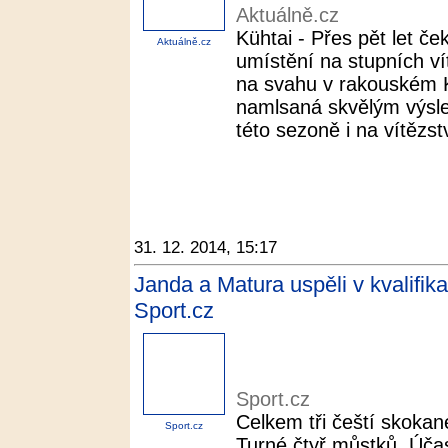
Aktuálně.cz
Kühtai - Přes pět let č
Aktuálně.cz
umístění na stupních v
na svahu v rakouském K
namlsaná skvělým výsl
této sezoně i na vítězst
31. 12. 2014, 15:17
Janda a Matura uspěli v kvalifika
Sport.cz
Sport.cz
Celkem tři čeští skoka
Sport.cz
Turné čtyř můstků. Úča