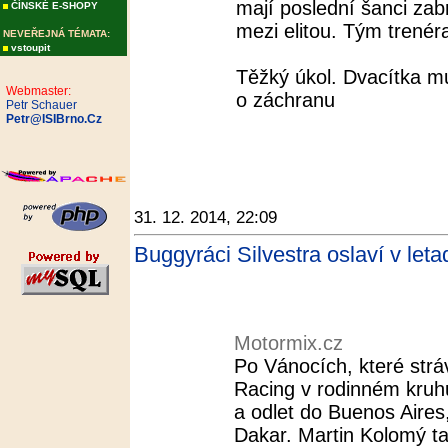
mají poslední šanci zab
ČÍNSKÉ E-SHOPY
mezi elitou. Tým trenéra
NEVEŘEJNÁ TÉMATA:
vstoupit
Těžký úkol. Dvacítka mu
Webmaster:
o záchranu
Petr Schauer
Petr@ISIBrno.Cz
31. 12. 2014, 22:09
Buggyráci Silvestra oslaví v leta
Motormix.cz
Po Vánocích, které str
Racing v rodinném kruhu
a odlet do Buenos Aires,
Dakar. Martin Kolomý t