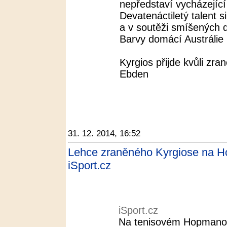
nepředstaví vycházející
Devatenáctiletý talent s
a v soutěži smíšených 
Barvy domácí Austrálie b
Kyrgios přijde kvůli zr
Ebden
31. 12. 2014, 16:52
Lehce zraněného Kyrgiose na H
iSport.cz
iSport.cz
Na tenisovém Hopmanov