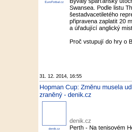
Bývalý sparťanský útočn
EuroFotbal.cz
Swansea. Podle listu T
šestadvacetiletého repr
připravena zaplatit 20 m
a úřadující anglický mis
Proč vstupují do hry o 
31. 12. 2014, 16:55
Hopman Cup: Změnu musela udělat
zraněný - denik.cz
denik.cz
Perth - Na tenisovém 
denik.cz