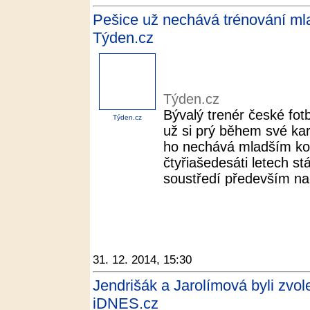
Pešice už nechává trénování mla
Týden.cz
Týden.cz
Bývalý trenér české fot
Týden.cz
už si prý během své kari
ho nechává mladším kol
čtyřiašedesáti letech s
soustředí především na r
31. 12. 2014, 15:30
Jendrišák a Jarolímová byli zvolen
iDNES.cz