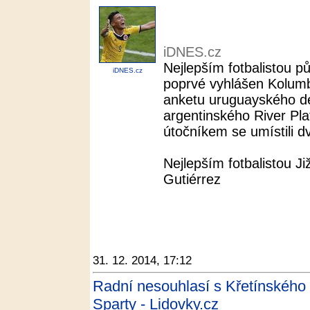
iDNES.cz
Nejlepším fotbalistou p
iDNES.cz
poprvé vyhlášen Kolumbi
anketu uruguayského den
argentinského River Pla
útočníkem se umístili dv
Nejlepším fotbalistou Ji
Gutiérrez
31. 12. 2014, 17:12
Radní nesouhlasí s Křetínského 
Sparty - Lidovky.cz