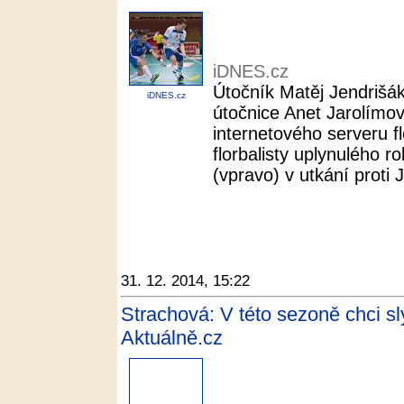
iDNES.cz
Útočník Matěj Jendrišá
iDNES.cz
útočnice Anet Jarolímov
internetového serveru fl
florbalisty uplynulého 
(vpravo) v utkání proti
31. 12. 2014, 15:22
Strachová: V této sezoně chci s
Aktuálně.cz