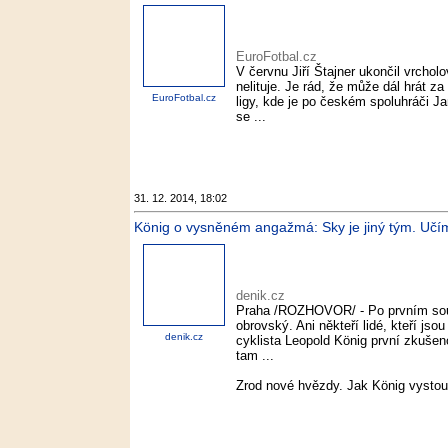
EuroFotbal.cz
V červnu Jiří Štajner ukončil vrchol
nelituje. Je rád, že může dál hrát 
EuroFotbal.cz
ligy, kde je po českém spoluhráči J
se ...
31. 12. 2014, 18:02
König o vysněném angažmá: Sky je jiný tým. Učíme 
denik.cz
Praha /ROZHOVOR/ - Po prvním soust
obrovský. Ani někteří lidé, kteří jso
denik.cz
cyklista Leopold König první zkuše
tam ...
Zrod nové hvězdy. Jak König vystou