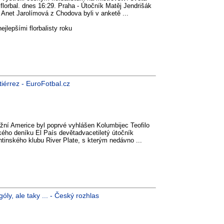
florbal. dnes 16:29. Praha - Útočník Matěj Jendrišák
Anet Jarolímová z Chodova byli v anketě ...
ejlepšími florbalisty roku
iérrez - EuroFotbal.cz
ižní Americe byl poprvé vyhlášen Kolumbijec Teofilo
kého deníku El País devětadvacetiletý útočník
ntinského klubu River Plate, s kterým nedávno ...
óly, ale taky ... - Český rozhlas