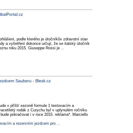
tbalPortal.cz
prohlášení, podle kterého je útočníkův zdravotní stav
dy a vyšetření dokonce určují, že se italský útočník
březnu roku 2015. Giuseppe Rossi je ...
 jezdcem Sauberu - Blesk.cz
bude v příští sezoně formule 1 testovacím a
cetiletý rodák z Curychu byl v uplynulém ročníku
 bude pokračovat i v roce 2015. reklama*. Marciello
ovacím a rezervním jezdcem pro ...