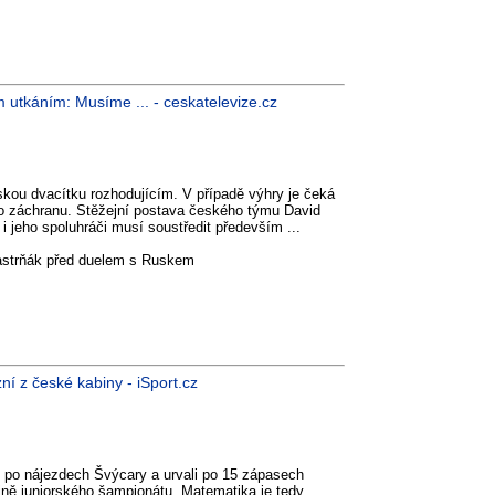
m utkáním: Musíme ... - ceskatelevize.cz
skou dvacítku rozhodujícím. V případě výhry je čeká
oj o záchranu. Stěžejní postava českého týmu David
i jeho spoluhráči musí soustředit především ...
Pastrňák před duelem s Ruskem
í z české kabiny - iSport.cz
po nájezdech Švýcary a urvali po 15 zápasech
pině juniorského šampionátu. Matematika je tedy