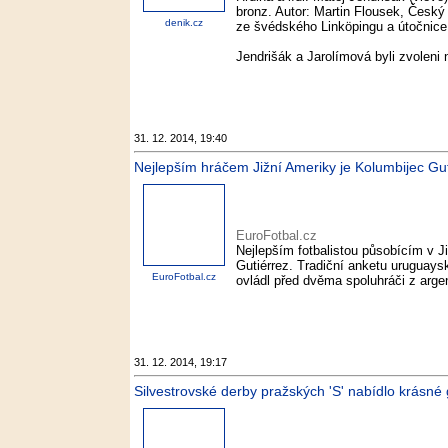
bronz. Autor: Martin Flousek, Český 
denik.cz
ze švédského Linköpingu a útočnice 
Jendrišák a Jarolímová byli zvoleni n
31. 12. 2014, 19:40
Nejlepším hráčem Jižní Ameriky je Kolumbijec Gut
EuroFotbal.cz
Nejlepším fotbalistou působícím v J
Gutiérrez. Tradiční anketu uruguays
EuroFotbal.cz
ovládl před dvěma spoluhráči z arge
31. 12. 2014, 19:17
Silvestrovské derby pražských 'S' nabídlo krásné g