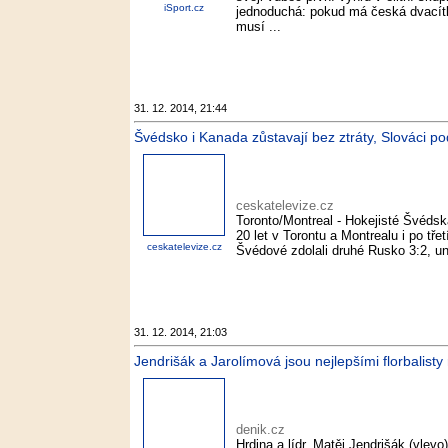
iSport.cz
jednoduchá: pokud má česká dvacítka
musí ...
31. 12. 2014, 21:44
Švédsko i Kanada zůstavají bez ztráty, Slováci po
ceskatelevize.cz
Toronto/Montreal - Hokejisté Švédsk
20 let v Torontu a Montrealu i po tř
ceskatelevize.cz
Švédové zdolali druhé Rusko 3:2, unikl
31. 12. 2014, 21:03
Jendrišák a Jarolímová jsou nejlepšími florbalisty 
denik.cz
Hrdina a lídr. Matěj Jendrišák (vlevo