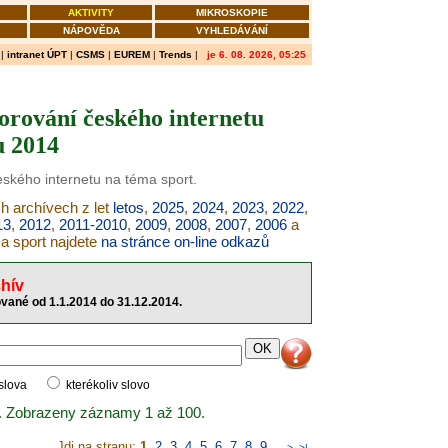
AKTIVITY
MIKROSKOPIE
NÁPOVĚDA
VYHLEDÁVÁNÍ
|
intranet ÚPT
|
CSMS
|
EUREM
|
Trends
|
je 6. 08. 2026, 05:25
orování českého internetu
u 2014
eského internetu na téma sport.
ch archívech z let
letos
,
2025
,
2024
,
2023
,
2022
,
13
,
2012
,
2011-2010
,
2009
,
2008
,
2007
,
2006
a
ma sport najdete
na stránce on-line odkazů
hív
ované od 1.1.2014 do 31.12.2014.
 slova
kterékoliv slovo
. Zobrazeny záznamy 1 až 100.
Jdi na stranu:
1
,
2
,
3
,
4
,
5
,
6
,
7
,
8
,
9
..
>
>|