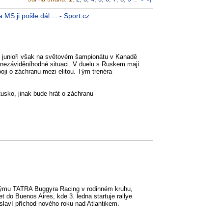
 ji pošle dál ... - Sport.cz
oví junioři však na světovém šampionátu v Kanadě
 v nezáviděníhodné situaci. V duelu s Ruskem mají
oji o záchranu mezi elitou. Tým trenéra
usko, jinak bude hrát o záchranu
é týmu TATRA Buggyra Racing v rodinném kruhu,
t do Buenos Aires, kde 3. ledna startuje rallye
laví příchod nového roku nad Atlantikem.