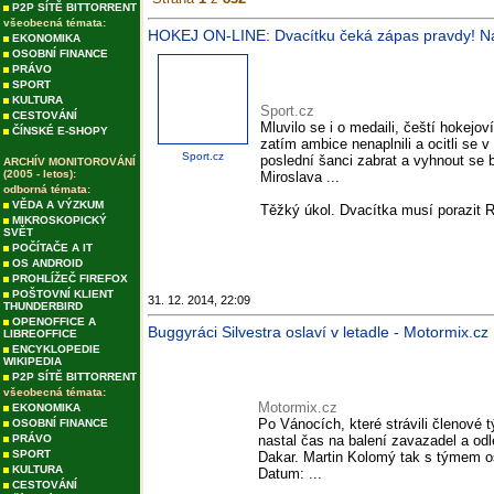
P2P SÍTĚ BITTORRENT
všeobecná témata:
HOKEJ ON-LINE: Dvacítku čeká zápas pravdy! Na MS
EKONOMIKA
OSOBNÍ FINANCE
PRÁVO
SPORT
KULTURA
Sport.cz
CESTOVÁNÍ
Mluvilo se i o medaili, čeští hokej
ČÍNSKÉ E-SHOPY
zatím ambice nenaplnili a ocitli se
Sport.cz
poslední šanci zabrat a vyhnout se b
ARCHÍV MONITOROVÁNÍ
(2005 - letos):
Miroslava ...
odborná témata:
VĚDA A VÝZKUM
Těžký úkol. Dvacítka musí porazit R
MIKROSKOPICKÝ
SVĚT
POČÍTAČE A IT
OS ANDROID
PROHLÍŽEČ FIREFOX
POŠTOVNÍ KLIENT
31. 12. 2014, 22:09
THUNDERBIRD
OPENOFFICE A
Buggyráci Silvestra oslaví v letadle - Motormix.cz
LIBREOFFICE
ENCYKLOPEDIE
WIKIPEDIA
P2P SÍTĚ BITTORRENT
všeobecná témata:
Motormix.cz
EKONOMIKA
Po Vánocích, které strávili členov
OSOBNÍ FINANCE
PRÁVO
nastal čas na balení zavazadel a odle
SPORT
Dakar. Martin Kolomý tak s týmem os
KULTURA
Datum: ...
CESTOVÁNÍ