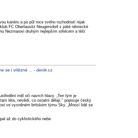
ovou kariéru a po půl roce svého rozhodnutí nijak
za klub FC Oberlausitz Neugersdorf z páté německé
anu Nezmarovi druhým nejlepším střelcem a těší
se i vítězné ... - denik.cz
ředění měl oči navrch hlavy. „Ten tým je
u tam léta, nevědí, co ostatní dělají," popisuje český
nost ve vysněném britském týmu Sky. „Mnozí lidé se
pal až do cyklistického nebe