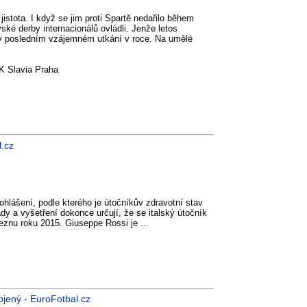
 jistota. I když se jim proti Spartě nedařilo během
ské derby internacionálů ovládli. Jenže letos
i v posledním vzájemném utkání v roce. Na umělé
K Slavia Praha
l.cz
prohlášení, podle kterého je útočníkův zdravotní stav
dy a vyšetření dokonce určují, že se italský útočník
březnu roku 2015. Giuseppe Rossi je ...
ojený - EuroFotbal.cz