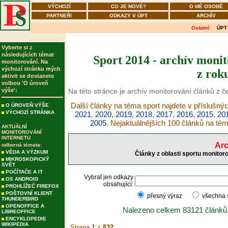
VÝCHOZÍ
CO JE NOVÉ?
O MÉ OSOBĚ
PARTNEŘI
ODKAZY V ÚPT
ARCHÍV
Ostatní:
ÚPT
Vyberte si z
následujících témat
Sport 2014 - archív monit
monitorování. Na
výchozí stránku mých
z rok
aktivit se dostanete
volbou 'O úroveň
výše':
Na této stránce je archív monitorování článků z č
Další články na téma sport najdete v příslušný
O ÚROVEŇ VÝŠE
VÝCHOZÍ STRÁNKA
2021
,
2020
,
2019
,
2018
,
2017
,
2016
,
2015
,
20
2005
. Nejaktuálnějších 100 článků na té
AKTUÁLNÍ
MONITOROVÁNÍ
INTERNETU
Arc
odborná témata:
VĚDA A VÝZKUM
Články z oblasti sportu monitor
MIKROSKOPICKÝ
SVĚT
POČÍTAČE A IT
Vybrat jen odkazy
OS ANDROID
obsahující:
PROHLÍŽEČ FIREFOX
POŠTOVNÍ KLIENT
přesný výraz
všechna
THUNDERBIRD
OPENOFFICE A
Nalezeno celkem 83121 článků
LIBREOFFICE
ENCYKLOPEDIE
WIKIPEDIA
Strana
1
z
832