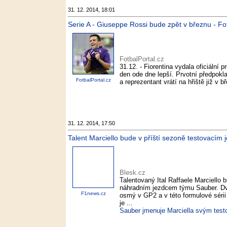
31. 12. 2014, 18:01
Serie A - Giuseppe Rossi bude zpět v březnu - Fo
FotbalPortal.cz
31.12. - Fiorentina vydala oficiální 
den ode dne lepší. Prvotní předpokla
FotbalPortal.cz
a reprezentant vrátí na hřiště již v 
31. 12. 2014, 17:50
Talent Marciello bude v příští sezoně testovacím
Blesk.cz
Talentovaný Ital Raffaele Marciello 
náhradním jezdcem týmu Sauber. Dva
F1news.cz
osmý v GP2 a v této formulové sérii
je ...
Sauber jmenuje Marciella svým test