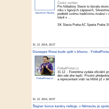
Český rozhlas
Pro fotbalisty Slavie to bývala skoro
roku v ligových zápasech, Silvestrov
Sportovní Noviny
podlehli svému tradičnímu rivalovi 
trávě v ...
SK Slavia Praha AC Sparta Praha S
31. 12. 2014, 18:27
Giuseppe Rossi bude zpět v březnu - FotbalPorta
FotbalPortal.cz
31.12. - Fiorentina vydala oficiální 
den ode dne lepší. Prvotní předpokla
FotbalPortal.cz
a reprezentant vrátí na hřiště již v 
31. 12. 2014, 18:07
Štajner konce kariéry nelituje, v Německu je spok