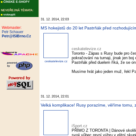
ČÍNSKÉ E-SHOPY
NEVEŘEJNÁ TÉMATA:
vstoupit
31. 12. 2014, 22:03
Webmaster:
MS hokejistů do 20 let Pastrňák před rozhodující
Petr Schauer
Petr@ISIBrno.Cz
ceskatelevize.cz
Toronto - Zápas s Rusy bude pro če
pokračování na turnaji, jinak jen b
ceskatelevize.cz
Pastrňák před duelem říká, že se on 
Musíme hrát jako jeden muž, řekl 
31. 12. 2014, 22:01
Velká komplikace! Rusy porazíme, věříme tomu, zn
iSport.cz
PŘÍMO Z TORONTA | Dánové skolili 
svoji vůbec první výhru v elitní sku