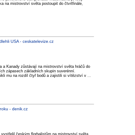
 na mistrovství světa postoupit do čtvrtfinále,
dlehli USA - ceskatelevize.cz
a a Kanady zůstávají na mistrovství světa hráčů do
etích zápasech základních skupin suverénní.
i mu na rozdíl čtyř bodů a zajistili si vítězství v ...
roku - denik.cz
) vystřelil českým florbalistům na mistrovství světa