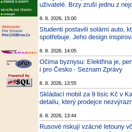
ČÍNSKÉ E-SHOPY
uživatelé. Brzy zruší jednu z nej
NEVEŘEJNÁ TÉMATA:
vstoupit
8. 8. 2026, 15:00
Webmaster:
Studenti postavili solární auto, k
Petr Schauer
Petr@ISIBrno.Cz
spotřebuje. Jeho design inspiro
8. 8. 2026, 14:05
Očima byznysu: Elektřina je, pen
i pro Česko - Seznam Zprávy
8. 8. 2026, 13:55
Skládací mobil za 9 tisíc Kč v K
detailu, který prodejce nezvýraz
8. 8. 2026, 13:44
Rusové riskují vzácné letouny v