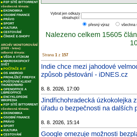
P2P SÍTĚ BITTORRENT
všeobecná témata:
EKONOMIKA
Vybrat jen odkazy
OSOBNÍ FINANCE
obsahující:
PRÁVO
SPORT
přesný výraz
všechna
KULTURA
CESTOVÁNÍ
Nalezeno celkem 15605 člán
ČÍNSKÉ E-SHOPY
10
ARCHÍV MONITOROVÁNÍ
(2005 - letos):
odborná témata:
Strana
1
z
157
VĚDA A VÝZKUM
MIKROSKOPICKÝ
SVĚT
Indie chce mezi jahodové velmoc
POČÍTAČE A IT
způsob pěstování - iDNES.cz
OS ANDROID
PROHLÍŽEČ FIREFOX
POŠTOVNÍ KLIENT
THUNDERBIRD
8. 8. 2026, 17:00
OPENOFFICE A
LIBREOFFICE
ENCYKLOPEDIE
Jindřichohradecká úzkokolejka 
WIKIPEDIA
P2P SÍTĚ BITTORRENT
úřadu o bezpečnosti na dalších p
všeobecná témata:
EKONOMIKA
OSOBNÍ FINANCE
8. 8. 2026, 15:14
PRÁVO
SPORT
KULTURA
Google omezuje možnosti bezpla
CESTOVÁNÍ