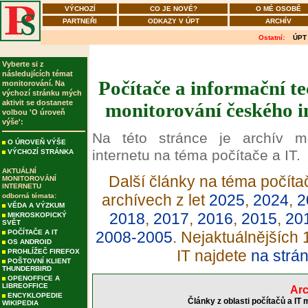
VÝCHOZÍ
CO JE NOVÉ?
O MÉ OSOBĚ
PARTNEŘI
ODKAZY V ÚPT
ARCHÍV
Ostatní:
ÚPT
Vyberte si z
následujících témat
Počítače a informační tec
monitorování. Na
výchozí stránku mých
aktivit se dostanete
monitorování českého in
volbou 'O úroveň
výše':
Na této stránce je archív m
O ÚROVEŇ VÝŠE
internetu na téma počítače a IT.
VÝCHOZÍ STRÁNKA
AKTUÁLNÍ
Další články na téma počítač
MONITOROVÁNÍ
INTERNETU
archívech z let
2025
,
2024
,
2
odborná témata:
VĚDA A VÝZKUM
2018
,
2017
,
2016
,
2015
,
20
MIKROSKOPICKÝ
SVĚT
POČÍTAČE A IT
2008-2005
. Nejaktuálnějších
OS ANDROID
IT najdete
na strá
PROHLÍŽEČ FIREFOX
POŠTOVNÍ KLIENT
THUNDERBIRD
OPENOFFICE A
LIBREOFFICE
Arc
ENCYKLOPEDIE
Články z oblasti počítačů a IT
WIKIPEDIA