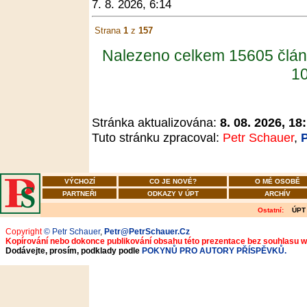
7. 8. 2026, 6:14
Strana
1
z
157
Nalezeno celkem 15605 člán
10
Stránka aktualizována:
8. 08. 2026, 18
Tuto stránku zpracoval:
Petr Schauer
,
VÝCHOZÍ
CO JE NOVÉ?
O MÉ OSOBĚ
PARTNEŘI
ODKAZY V ÚPT
ARCHÍV
Ostatní:
ÚPT
Copyright
© Petr Schauer
,
Petr@PetrSchauer.Cz
Kopírování nebo dokonce publikování obsahu této prezentace bez souhlasu 
Dodávejte, prosím, podklady podle
POKYNŮ PRO AUTORY PŘÍSPĚVKŮ.