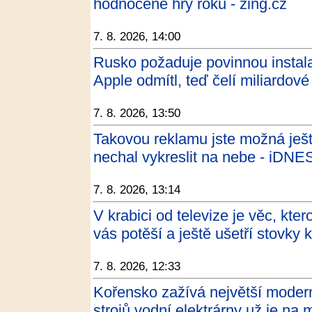
hodnocené hry roku - zing.cz
7. 8. 2026, 14:00
Rusko požaduje povinnou instalac
Apple odmítl, teď čelí miliardov
7. 8. 2026, 13:50
Takovou reklamu jste možná ješt
nechal vykreslit na nebe - iDNE
7. 8. 2026, 13:14
V krabici od televize je věc, kte
vás potěší a ještě ušetří stovky
7. 8. 2026, 12:33
Kořensko zažívá největší moderni
strojů vodní elektrárny už je na