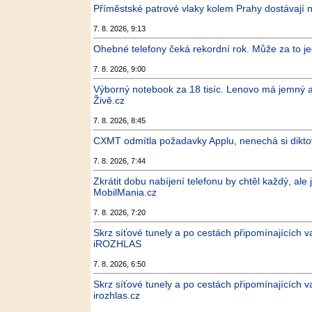
Příměstské patrové vlaky kolem Prahy dostávají n
7. 8. 2026, 9:13
Ohebné telefony čeká rekordní rok. Může za to j
7. 8. 2026, 9:00
Výborný notebook za 18 tisíc. Lenovo má jemný a
Živě.cz
7. 8. 2026, 8:45
CXMT odmítla požadavky Applu, nenechá si diktova
7. 8. 2026, 7:44
Zkrátit dobu nabíjení telefonu by chtěl každý, ale
MobilMania.cz
7. 8. 2026, 7:20
Skrz síťové tunely a po cestách připomínajících va
iROZHLAS
7. 8. 2026, 6:50
Skrz síťové tunely a po cestách připomínajících va
irozhlas.cz