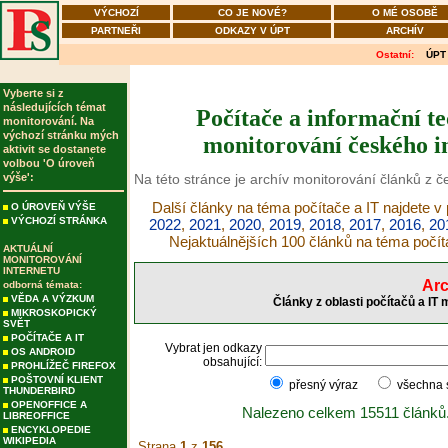
VÝCHOZÍ
CO JE NOVÉ?
O MÉ OSOBĚ
PARTNEŘI
ODKAZY V ÚPT
ARCHÍV
Ostatní:
ÚPT
Vyberte si z
následujících témat
Počítače a informační tec
monitorování. Na
výchozí stránku mých
monitorování českého in
aktivit se dostanete
volbou 'O úroveň
výše':
Na této stránce je archív monitorování článků z č
Další články na téma počítače a IT najdete v
O ÚROVEŇ VÝŠE
VÝCHOZÍ STRÁNKA
2022
,
2021
,
2020
,
2019
,
2018
,
2017
,
2016
,
20
Nejaktuálnějších 100 článků na téma počít
AKTUÁLNÍ
MONITOROVÁNÍ
INTERNETU
Arc
odborná témata:
VĚDA A VÝZKUM
Články z oblasti počítačů a IT
MIKROSKOPICKÝ
SVĚT
POČÍTAČE A IT
Vybrat jen odkazy
OS ANDROID
obsahující:
PROHLÍŽEČ FIREFOX
POŠTOVNÍ KLIENT
přesný výraz
všechna
THUNDERBIRD
OPENOFFICE A
Nalezeno celkem 15511 článků
LIBREOFFICE
ENCYKLOPEDIE
WIKIPEDIA
Strana
1
z
156