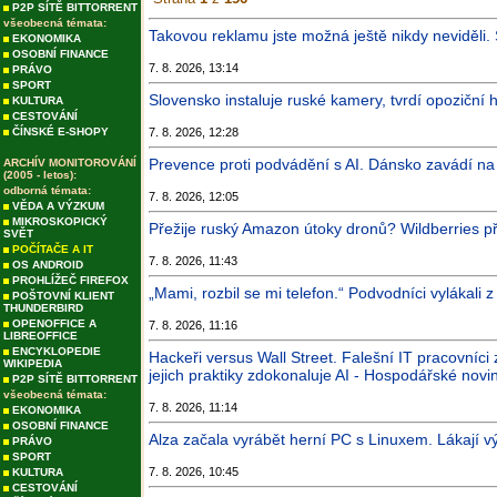
P2P SÍTĚ BITTORRENT
všeobecná témata:
Takovou reklamu jste možná ještě nikdy neviděli.
EKONOMIKA
OSOBNÍ FINANCE
7. 8. 2026, 13:14
PRÁVO
SPORT
Slovensko instaluje ruské kamery, tvrdí opoziční 
KULTURA
CESTOVÁNÍ
ČÍNSKÉ E-SHOPY
7. 8. 2026, 12:28
Prevence proti podvádění s AI. Dánsko zavádí na 
ARCHÍV MONITOROVÁNÍ
(2005 - letos):
odborná témata:
7. 8. 2026, 12:05
VĚDA A VÝZKUM
MIKROSKOPICKÝ
Přežije ruský Amazon útoky dronů? Wildberries při
SVĚT
POČÍTAČE A IT
7. 8. 2026, 11:43
OS ANDROID
PROHLÍŽEČ FIREFOX
„Mami, rozbil se mi telefon.“ Podvodníci vylákali z
POŠTOVNÍ KLIENT
THUNDERBIRD
OPENOFFICE A
7. 8. 2026, 11:16
LIBREOFFICE
ENCYKLOPEDIE
Hackeři versus Wall Street. Falešní IT pracovníci
WIKIPEDIA
jejich praktiky zdokonaluje AI - Hospodářské novi
P2P SÍTĚ BITTORRENT
všeobecná témata:
7. 8. 2026, 11:14
EKONOMIKA
OSOBNÍ FINANCE
Alza začala vyrábět herní PC s Linuxem. Lákají v
PRÁVO
SPORT
7. 8. 2026, 10:45
KULTURA
CESTOVÁNÍ