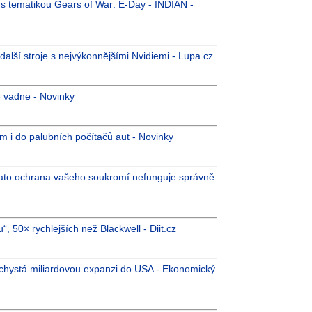
 s tematikou Gears of War: E-Day - INDIAN -
další stroje s nejvýkonnějšími Nvidiemi - Lupa.cz
e vadne - Novinky
ům i do palubních počítačů aut - Novinky
 Tato ochrana vašeho soukromí nefunguje správně
 50× rychlejších než Blackwell - Diit.cz
a chystá miliardovou expanzi do USA - Ekonomický