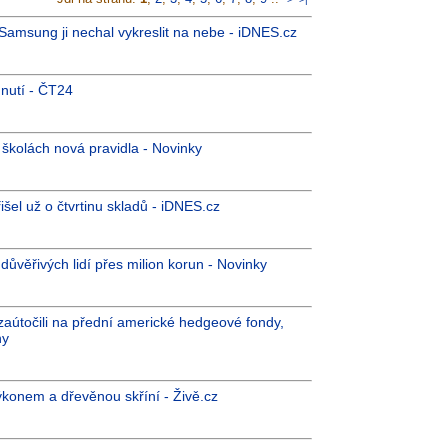
 Samsung ji nechal vykreslit na nebe - iDNES.cz
hnutí - ČT24
školách nová pravidla - Novinky
šel už o čtvrtinu skladů - iDNES.cz
 důvěřivých lidí přes milion korun - Novinky
 zaútočili na přední americké hedgeové fondy,
ny
ýkonem a dřevěnou skříní - Živě.cz