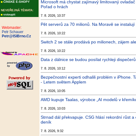
Microsoft má chystat zajímavý limitovaný ovladač
ČÍNSKÉ E-SHOPY
Pořad o hrách
NEVEŘEJNÁ TÉMATA:
vstoupit
7. 8. 2026, 10:37
Pět serverů za 70 milionů. Na Moravě se instalují 
Webmaster:
Petr Schauer
7. 8. 2026, 10:22
Petr@ISIBrno.Cz
Switch 2 se stále prodává po milionech, zájem al
7. 8. 2026, 10:22
Data z dálnice se budou posílat rychleji dispečer
7. 8. 2026, 10:12
Bezpečnostní experti odhalili problém v iPhone.
- Letem světem Applem
7. 8. 2026, 10:05
AMD kupuje Taalas, výrobce „AI modelů v křemíku“,
7. 8. 2026, 10:03
Strnad dál překvapuje. CSG hlásí rekordní růst 
deník
7. 8. 2026, 9:32