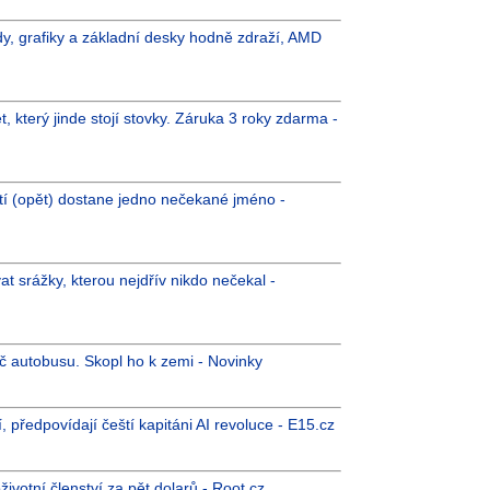
y, grafiky a základní desky hodně zdraží, AMD
, který jinde stojí stovky. Záruka 3 roky zdarma -
tí (opět) dostane jedno nečekané jméno -
at srážky, kterou nejdřív nikdo nečekal -
dič autobusu. Skopl ho k zemi - Novinky
předpovídají čeští kapitáni AI revoluce - E15.cz
ivotní členství za pět dolarů - Root.cz