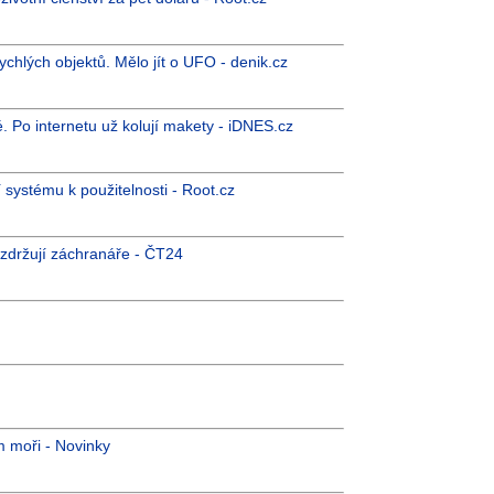
ychlých objektů. Mělo jít o UFO - denik.cz
 Po internetu už kolují makety - iDNES.cz
ystému k použitelnosti - Root.cz
 zdržují záchranáře - ČT24
 moři - Novinky