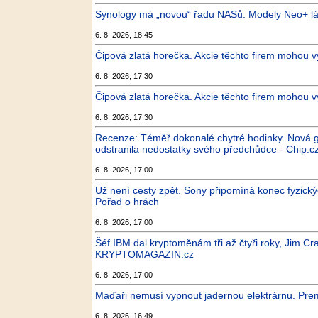
Synology má „novou“ řadu NASů. Modely Neo+ lá
6. 8. 2026, 18:45
Čipová zlatá horečka. Akcie těchto firem mohou v
6. 8. 2026, 17:30
Čipová zlatá horečka. Akcie těchto firem mohou 
6. 8. 2026, 17:30
Recenze: Téměř dokonalé chytré hodinky. Nová 
odstranila nedostatky svého předchůdce - Chip.c
6. 8. 2026, 17:00
Už není cesty zpět. Sony připomíná konec fyzický
Pořad o hrách
6. 8. 2026, 17:00
Šéf IBM dal kryptoměnám tři až čtyři roky, Jim Cr
KRYPTOMAGAZIN.cz
6. 8. 2026, 17:00
Maďaři nemusí vypnout jadernou elektrárnu. Prem
6. 8. 2026, 16:49