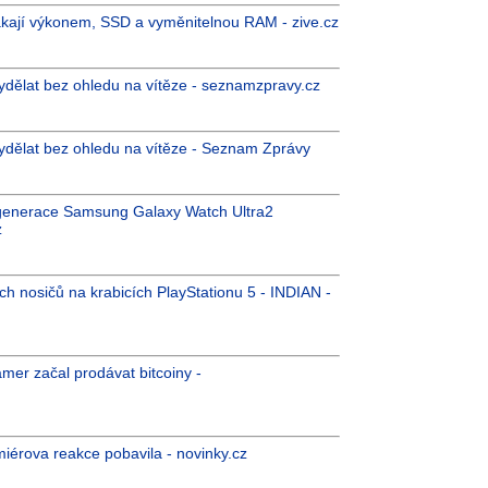
kají výkonem, SSD a vyměnitelnou RAM - zive.cz
ydělat bez ohledu na vítěze - seznamzpravy.cz
vydělat bez ohledu na vítěze - Seznam Zprávy
generace Samsung Galaxy Watch Ultra2
z
ch nosičů na krabicích PlayStationu 5 - INDIAN -
amer začal prodávat bitcoiny -
iérova reakce pobavila - novinky.cz