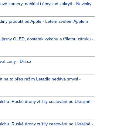
ové kamery, nahlásí i úmyslné zakrytí - Novinky
ediný produkt od Apple - Letem světem Applem
 jasný OLED, dostatek výkonu a tříletou záruku -
t ceny - Diit.cz
 jít na to přes režim Letadlo nedává smysl -
lchu. Ruské drony ztížily cestování po Ukrajině -
lchu. Ruské drony ztížily cestování po Ukrajině -