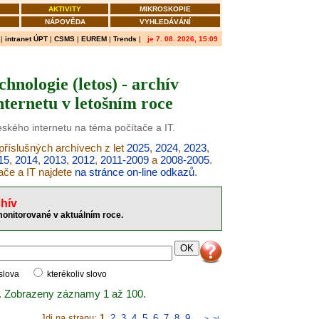
AKTIVITY
MIKROSKOPIE
NÁPOVĚDA
VYHLEDÁVÁNÍ
|
intranet ÚPT
|
CSMS
|
EUREM
|
Trends
|
je 7. 08. 2026, 15:09
hnologie (letos) - archív
ternetu v letošním roce
eského internetu na téma počítače a IT.
 příslušných archívech z let
2025
,
2024
,
2023
,
15
,
2014
,
2013
,
2012
,
2011-2009
a
2008-2005
.
ače a IT najdete
na stránce on-line odkazů
.
hív
 monitorované v aktuálním roce.
 slova
kterékoliv slovo
. Zobrazeny záznamy 1 až 100.
Jdi na stranu:
1
,
2
,
3
,
4
,
5
,
6
,
7
,
8
,
9
..
>
>|