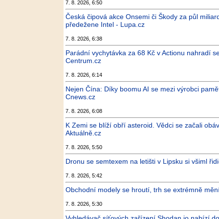
7. 8. 2026, 6:50
Česká čipová akce Onsemi či Škody za půl miliard
předežene Intel - Lupa.cz
7. 8. 2026, 6:38
Parádní vychytávka za 68 Kč v Actionu nahradí set
Centrum.cz
7. 8. 2026, 6:14
Nejen Čína: Díky boomu AI se mezi výrobci pamě
Cnews.cz
7. 8. 2026, 6:08
K Zemi se blíží obří asteroid. Vědci se začali obáv
Aktuálně.cz
7. 8. 2026, 5:50
Dronu se semtexem na letišti v Lipsku si všiml ři
7. 8. 2026, 5:42
Obchodní modely se hroutí, trh se extrémně mění, 
7. 8. 2026, 5:30
Vyhledávač síťových zařízení Shodan.io nabízí dož