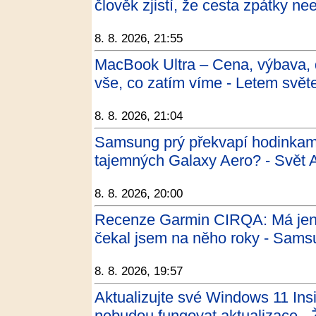
člověk zjistí, že cesta zpátky ne
8. 8. 2026, 21:55
MacBook Ultra – Cena, výbava, d
vše, co zatím víme - Letem svě
8. 8. 2026, 21:04
Samsung prý překvapí hodinkam
tajemných Galaxy Aero? - Svět 
8. 8. 2026, 20:00
Recenze Garmin CIRQA: Má jen je
čekal jsem na něho roky - Sam
8. 8. 2026, 19:57
Aktualizujte své Windows 11 Ins
nebudou fungovat aktualizace - 