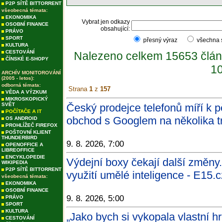
P2P SÍTĚ BITTORRENT
všeobecná témata:
EKONOMIKA
Vybrat jen odkazy
OSOBNÍ FINANCE
obsahující:
PRÁVO
SPORT
přesný výraz
všechna
KULTURA
CESTOVÁNÍ
Nalezeno celkem 15653 člán
ČÍNSKÉ E-SHOPY
10
ARCHÍV MONITOROVÁNÍ
(2005 - letos):
odborná témata:
Strana
1
z
157
VĚDA A VÝZKUM
MIKROSKOPICKÝ
SVĚT
Český prodejce telefonů míří k 
POČÍTAČE A IT
obchod s Googlem na několika tr
OS ANDROID
PROHLÍŽEČ FIREFOX
POŠTOVNÍ KLIENT
THUNDERBIRD
9. 8. 2026, 7:00
OPENOFFICE A
LIBREOFFICE
ENCYKLOPEDIE
Výdejní boxy čekají další změny. 
WIKIPEDIA
P2P SÍTĚ BITTORRENT
využití umělé inteligence - E15.c
všeobecná témata:
EKONOMIKA
OSOBNÍ FINANCE
9. 8. 2026, 5:00
PRÁVO
SPORT
KULTURA
„Jako bych si vykopala vlastní hro
CESTOVÁNÍ