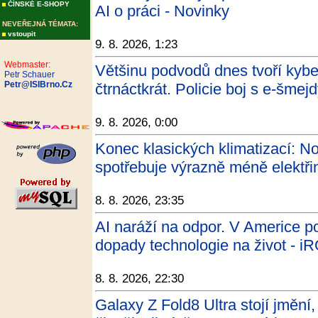
ČÍNSKÉ E-SHOPY
AI o práci - Novinky
NEVEŘEJNÁ TÉMATA:
vstoupit
9. 8. 2026, 1:23
Webmaster:
Většinu podvodů dnes tvoří kyber
Petr Schauer
Petr@ISIBrno.Cz
čtrnáctkrát. Policie boj s e-šme
9. 8. 2026, 0:00
Konec klasických klimatizací: Nov
spotřebuje výrazně méně elektři
8. 8. 2026, 23:35
AI naráží na odpor. V Americe pos
dopady technologie na život - 
8. 8. 2026, 22:30
Galaxy Z Fold8 Ultra stojí jmění,