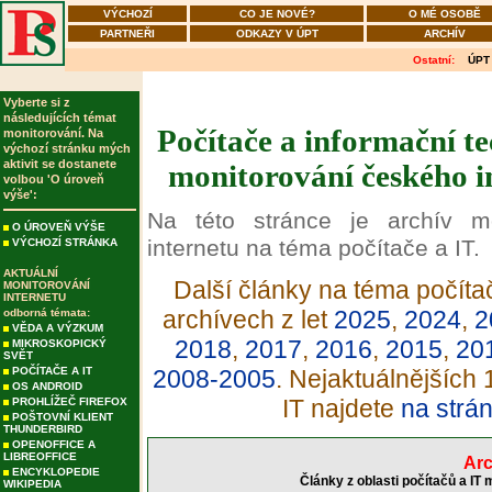
VÝCHOZÍ
CO JE NOVÉ?
O MÉ OSOBĚ
PARTNEŘI
ODKAZY V ÚPT
ARCHÍV
Ostatní:
ÚPT
Vyberte si z
následujících témat
Počítače a informační tec
monitorování. Na
výchozí stránku mých
aktivit se dostanete
monitorování českého in
volbou 'O úroveň
výše':
Na této stránce je archív m
O ÚROVEŇ VÝŠE
internetu na téma počítače a IT.
VÝCHOZÍ STRÁNKA
AKTUÁLNÍ
Další články na téma počítač
MONITOROVÁNÍ
INTERNETU
archívech z let
2025
,
2024
,
2
odborná témata:
VĚDA A VÝZKUM
2018
,
2017
,
2016
,
2015
,
20
MIKROSKOPICKÝ
SVĚT
POČÍTAČE A IT
2008-2005
. Nejaktuálnějších
OS ANDROID
IT najdete
na strá
PROHLÍŽEČ FIREFOX
POŠTOVNÍ KLIENT
THUNDERBIRD
OPENOFFICE A
LIBREOFFICE
Arc
ENCYKLOPEDIE
Články z oblasti počítačů a IT
WIKIPEDIA