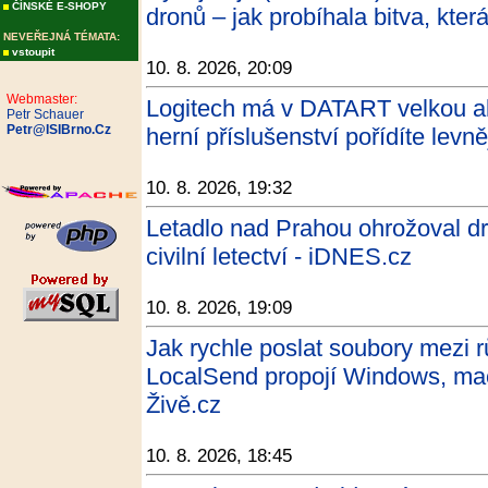
ČÍNSKÉ E-SHOPY
dronů – jak probíhala bitva, kte
NEVEŘEJNÁ TÉMATA:
vstoupit
10. 8. 2026, 20:09
Webmaster:
Logitech má v DATART velkou ak
Petr Schauer
Petr@ISIBrno.Cz
herní příslušenství pořídíte lev
10. 8. 2026, 19:32
Letadlo nad Prahou ohrožoval dr
civilní letectví - iDNES.cz
10. 8. 2026, 19:09
Jak rychle poslat soubory mezi r
LocalSend propojí Windows, mac
Živě.cz
10. 8. 2026, 18:45