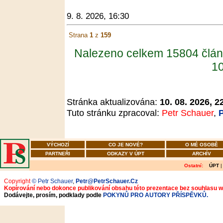
9. 8. 2026, 16:30
Strana
1
z
159
Nalezeno celkem 15804 člán
10
Stránka aktualizována:
10. 08. 2026, 2
Tuto stránku zpracoval:
Petr Schauer
,
VÝCHOZÍ
CO JE NOVÉ?
O MÉ OSOBĚ
PARTNEŘI
ODKAZY V ÚPT
ARCHÍV
Ostatní:
ÚPT
Copyright
© Petr Schauer
,
Petr@PetrSchauer.Cz
Kopírování nebo dokonce publikování obsahu této prezentace bez souhlasu 
Dodávejte, prosím, podklady podle
POKYNŮ PRO AUTORY PŘÍSPĚVKŮ.