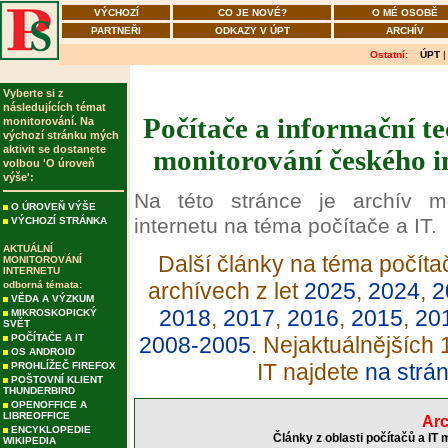
VÝCHOZÍ
CO JE NOVÉ?
O MÉ OSOBĚ
PARTNEŘI
ODKAZY V ÚPT
ARCHÍV
Ostatní:
ÚPT
Vyberte si z
následujících témat
Počítače a informační tec
monitorování. Na
výchozí stránku mých
aktivit se dostanete
monitorování českého in
volbou 'O úroveň
výše':
Na této stránce je archív m
O ÚROVEŇ VÝŠE
internetu na téma počítače a IT.
VÝCHOZÍ STRÁNKA
AKTUÁLNÍ
Další články na téma počítač
MONITOROVÁNÍ
INTERNETU
archívech z let
2025
,
2024
,
2
odborná témata:
VĚDA A VÝZKUM
2018
,
2017
,
2016
,
2015
,
20
MIKROSKOPICKÝ
SVĚT
POČÍTAČE A IT
2008-2005
. Nejaktuálnějších
OS ANDROID
IT najdete
na strá
PROHLÍŽEČ FIREFOX
POŠTOVNÍ KLIENT
THUNDERBIRD
OPENOFFICE A
LIBREOFFICE
Arc
ENCYKLOPEDIE
Články z oblasti počítačů a IT
WIKIPEDIA