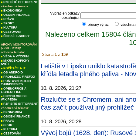
P2P SÍTĚ BITTORRENT
všeobecná témata:
EKONOMIKA
Vybrat jen odkazy
OSOBNÍ FINANCE
obsahující:
PRÁVO
SPORT
přesný výraz
všechna
KULTURA
CESTOVÁNÍ
Nalezeno celkem 15804 člán
ČÍNSKÉ E-SHOPY
10
ARCHÍV MONITOROVÁNÍ
(2005 - letos):
odborná témata:
Strana
1
z
159
VĚDA A VÝZKUM
MIKROSKOPICKÝ
SVĚT
Letiště v Lipsku uniklo katastrof
POČÍTAČE A IT
křídla letadla plného paliva - No
OS ANDROID
PROHLÍŽEČ FIREFOX
POŠTOVNÍ KLIENT
THUNDERBIRD
10. 8. 2026, 21:27
OPENOFFICE A
LIBREOFFICE
ENCYKLOPEDIE
Rozlučte se s Chromem, ani ano
WIKIPEDIA
P2P SÍTĚ BITTORRENT
čas začít používat jiný prohlížeč
všeobecná témata:
EKONOMIKA
OSOBNÍ FINANCE
10. 8. 2026, 20:28
PRÁVO
SPORT
KULTURA
Vývoj bojů (1628. den): Rusové s
CESTOVÁNÍ