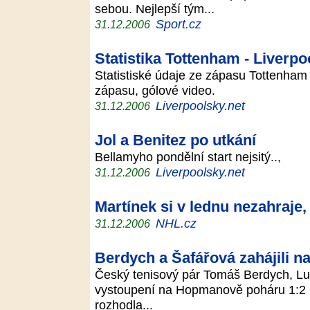
sebou. Nejlepší tým...
Sport.cz
31.12.2006
Statistika Tottenham - Liverpo
Statistiské údaje ze zápasu Tottenham 
zápasu, gólové video.
Liverpoolsky.net
31.12.2006
Jol a Benitez po utkání
Bellamyho pondělní start nejsitý..,
Liverpoolsky.net
31.12.2006
Martínek si v lednu nezahraje
NHL.cz
31.12.2006
Berdych a Šafářová zahájili 
Český tenisový pár Tomáš Berdych, Lu
vystoupení na Hopmanově poháru 1:2 n
rozhodla...