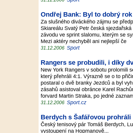
Ondřej Bank: Byl to dobrý rok
Za slušného diváckého zájmu se předp
Skiareálu Svatý Petr česká sjezdařská e
závodu ve sprint slalomu, kterým se sy
Mezi aktéry nechyběl ani nejlepší če
Sport
31.12.2006
Rangers se probudili, i díky
New York Rangers v sobotu prolomili sé
který přehráli 4:1. Výrazně se o to přič
postaral o dvě branky Jezdců a byl vyh
zásahů asistoval obránce Karel Rachůn
forvard Martin Straka, po jedné zazna
Sport.cz
31.12.2006
Berdych s Šafářovou prohráli
Český tenisový pár Tomáš Berdych, Lu
vystoupení na Hopmanově...