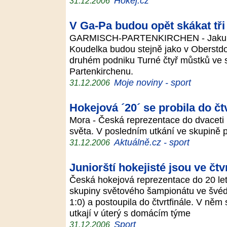
Hokej.cz
31.12.2006
V Ga-Pa budou opět skákat tři
GARMISCH-PARTENKIRCHEN - Jakub 
Koudelka budou stejně jako v Oberstdor
druhém podniku Turné čtyř můstků ve s
Partenkirchenu.
Moje noviny - sport
31.12.2006
Hokejová ´20´ se probila do čtv
Mora - Česká reprezentace do dvaceti le
světa. V posledním utkání ve skupině 
Aktuálně.cz - sport
31.12.2006
Juniorští hokejisté jsou ve čtv
Česká hokejová reprezentace do 20 let
skupiny světového šampionátu ve švéd
1:0) a postoupila do čtvrtfinále. V něm
utkají v úterý s domácím týme
Sport
31.12.2006