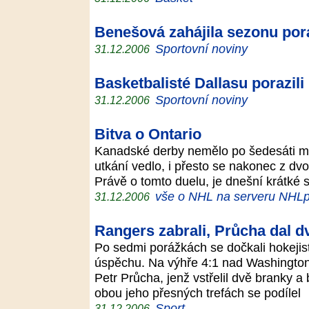
Benešová zahájila sezonu po
Sportovní noviny
31.12.2006
Basketbalisté Dallasu porazil
Sportovní noviny
31.12.2006
Bitva o Ontario
Kanadské derby nemělo po šedesáti min
utkání vedlo, i přesto se nakonec z d
Právě o tomto duelu, je dnešní krátké s
vše o NHL na serveru NHLp
31.12.2006
Rangers zabrali, Průcha dal d
Po sedmi porážkách se dočkali hokeji
úspěchu. Na výhře 4:1 nad Washington
Petr Průcha, jenž vstřelil dvě branky a
obou jeho přesných trefách se podílel
Sport
31.12.2006