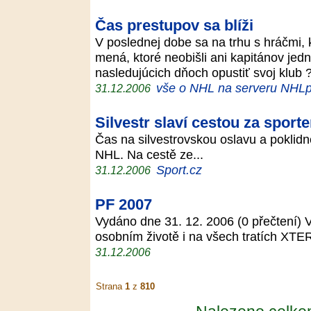
Čas prestupov sa blíži
V poslednej dobe sa na trhu s hráčmi,
mená, ktoré neobišli ani kapitánov jedn
nasledujúcich dňoch opustiť svoj klub 
vše o NHL na serveru NHLp
31.12.2006
Silvestr slaví cestou za sport
Čas na silvestrovskou oslavu a poklidn
NHL. Na cestě ze...
Sport.cz
31.12.2006
PF 2007
Vydáno dne 31. 12. 2006 (0 přečtení) 
osobním životě i na všech tratích XTE
31.12.2006
Strana
1
z
810