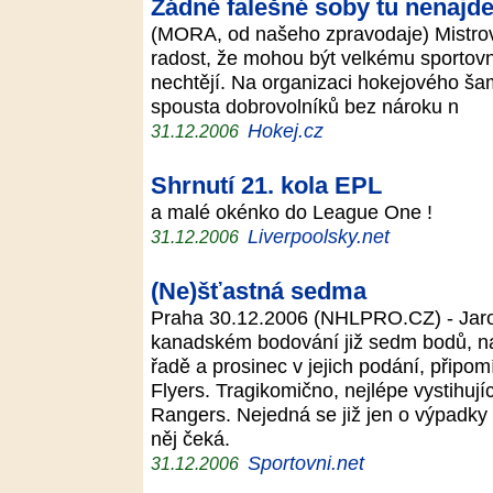
Žádné falešné soby tu nenajde
(MORA, od našeho zpravodaje) Mistrovst
radost, že mohou být velkému sportovní
nechtějí. Na organizaci hokejového šam
spousta dobrovolníků bez nároku n
Hokej.cz
31.12.2006
Shrnutí 21. kola EPL
a malé okénko do League One !
Liverpoolsky.net
31.12.2006
(Ne)šťastná sedma
Praha 30.12.2006 (NHLPRO.CZ) - Jaromí
kanadském bodování již sedm bodů, nav
řadě a prosinec v jejich podání, připomí
Flyers. Tragikomično, nejlépe vystihují
Rangers. Nejedná se již jen o výpadky 
něj čeká.
Sportovni.net
31.12.2006