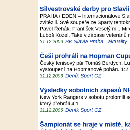
Silvestrovské derby pro Slavii
PRAHA / EDEN – Internacionálové Slav
zvítězili. Své soupeře ze Sparty tentokr
Pavel Řehák, František Veselý ml., Mir
Luboš Kozel. Také v zápase veteránů 
SK Slavia Praha - aktuality
31.12.2006
Češi prohráli na Hopman Cupu 
Český tenisový pár Tomáš Berdych, Lu
vystoupení na Hopmanově poháru 1:2 n
Deník Sport CZ
31.12.2006
Výsledky sobotních zápasů N
New York Rangers v sobotu prolomili sé
který přehráli 4:1.
Deník Sport CZ
31.12.2006
Šampionát se hraje v místě, k