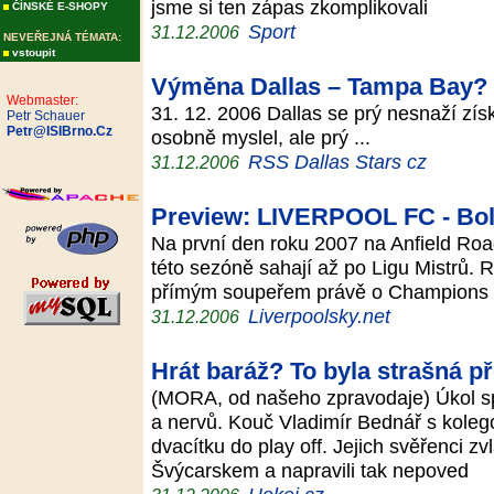
jsme si ten zápas zkomplikovali
ČÍNSKÉ E-SHOPY
Sport
31.12.2006
NEVEŘEJNÁ TÉMATA:
vstoupit
Výměna Dallas – Tampa Bay?
Webmaster:
31. 12. 2006 Dallas se prý nesnaží zís
Petr Schauer
Petr@ISIBrno.Cz
osobně myslel, ale prý ...
RSS Dallas Stars cz
31.12.2006
Preview: LIVERPOOL FC - Bo
Na první den roku 2007 na Anfield Road
této sezóně sahají až po Ligu Mistrů. R
přímým soupeřem právě o Champions
Liverpoolsky.net
31.12.2006
Hrát baráž? To byla strašná př
(MORA, od našeho zpravodaje) Úkol spl
a nervů. Kouč Vladimír Bednář s koleg
dvacítku do play off. Jejich svěřenci z
Švýcarskem a napravili tak nepoved