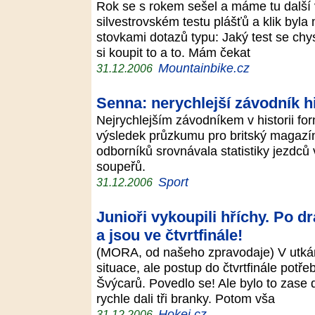
Rok se s rokem sešel a máme tu další v
silvestrovském testu plášťů a klik by
stovkami dotazů typu: Jaký test se chy
si koupit to a to. Mám čekat
Mountainbike.cz
31.12.2006
Senna: nerychlejší závodník hi
Nejrychlejším závodníkem v historii for
výsledek průzkumu pro britský magazí
odborníků srovnávala statistiky jezdců 
soupeřů.
Sport
31.12.2006
Junioři vykoupili hříchy. Po d
a jsou ve čtvrtfinále!
(MORA, od našeho zpravodaje) V utkání
situace, ale postup do čtvrtfinále potřeb
Švýcarů. Povedlo se! Ale bylo to zase 
rychle dali tři branky. Potom vša
Hokej.cz
31.12.2006