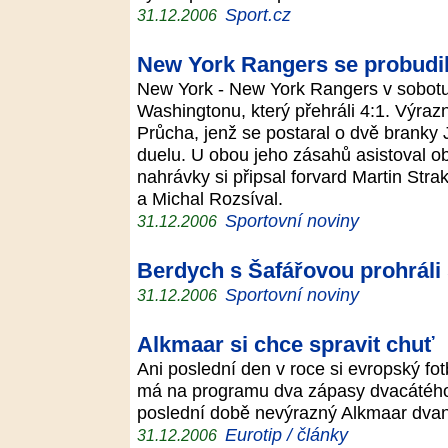
Sport.cz
31.12.2006
New York Rangers se probudil
New York - New York Rangers v sobotu p
Washingtonu, který přehráli 4:1. Výrazn
Průcha, jenž se postaral o dvě branky 
duelu. U obou jeho zásahů asistoval o
nahrávky si připsal forvard Martin Str
a Michal Rozsíval.
Sportovní noviny
31.12.2006
Berdych s Šafářovou prohráli s
Sportovní noviny
31.12.2006
Alkmaar si chce spravit chuť
Ani poslední den v roce si evropský f
má na programu dva zápasy dvacátého k
poslední době nevýrazný Alkmaar dvan
Eurotip / články
31.12.2006