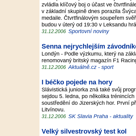
zvládla klíčový boj o účast ve čtvrtfiná
v základní skupině dnes porazila Švýcar
medaile. Čtvrtfinálovým soupeřem svě
budou v úterý od 19:30 v Leksandu h
Sportovní noviny
31.12.2006
Senna nejrychlejším závodní
Londýn - Podle výzkumu, který na zákl
renomovaný britský magazín F1 Racin
Aktuálně.cz - sport
31.12.2006
I béčko pojede na hory
Slávistická juniorka zná také svůj prog
sejdou 5. ledna, po několika trénincíc
soustředění do Jizerských hor. První př
Litvínovu.
SK Slavia Praha - aktuality
31.12.2006
Velký silvestrovský test kol