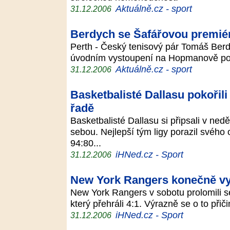
Aktuálně.cz - sport
31.12.2006
Berdych se Šafářovou premiér
Perth - Český tenisový pár Tomáš Berd
úvodním vystoupení na Hopmanově poh
Aktuálně.cz - sport
31.12.2006
Basketbalisté Dallasu pokořil
řadě
Basketbalisté Dallasu si připsali v ne
sebou. Nejlepší tým ligy porazil svéh
94:80...
iHNed.cz - Sport
31.12.2006
New York Rangers konečně vy
New York Rangers v sobotu prolomili sé
který přehráli 4:1. Výrazně se o to přič
iHNed.cz - Sport
31.12.2006