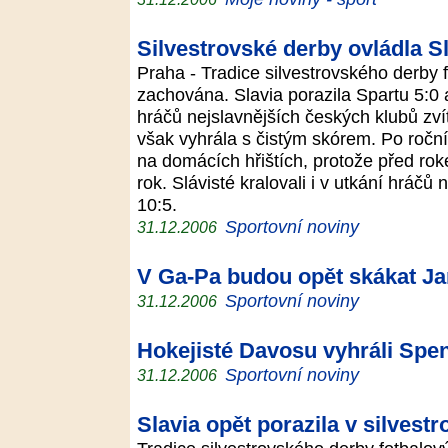
Silvestrovské derby ovládla S
Praha - Tradice silvestrovského derby 
zachována. Slavia porazila Spartu 5:0
hráčů nejslavnějších českých klubů zví
však vyhrála s čistým skórem. Po roční
na domácích hřištích, protože před ro
rok. Slávisté kralovali i v utkání hráčů
10:5.
Sportovní noviny
31.12.2006
V Ga-Pa budou opět skákat Ja
Sportovní noviny
31.12.2006
Hokejisté Davosu vyhráli Spe
Sportovní noviny
31.12.2006
Slavia opět porazila v silves