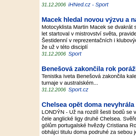
iHNed.cz - Sport
31.12.2006
Macek hledal novou výzvu a n
Motocyklista Martin Macek se dvakrát s
let startoval v mistrovství světa, pravid
Šestidenní v reprezentačních i klubový
že už v této disciplí
Sport
31.12.2006
Benešová zakončila rok poráž
Tenistka Iveta Benešová zakončila kal
turnaje v australském...
Sport.cz
31.12.2006
Chelsea opět doma nevyhrála
LONDÝN - Už na rozdíl šesti bodů se vz
čele anglické ligy druhé Chelsea. Svě
gólům portugalské hvězdy Cristiana Ro
obhájci titulu doma podruhé za sebou j