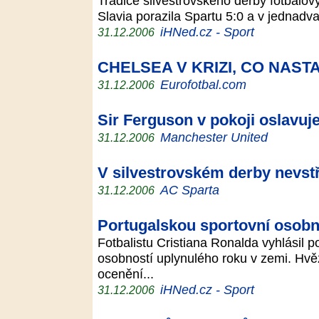
Tradice silvestrovského derby fotbalov
Slavia porazila Spartu 5:0 a v jednadv
iHNed.cz - Sport
31.12.2006
CHELSEA V KRIZI, CO NAST
Eurofotbal.com
31.12.2006
Sir Ferguson v pokoji oslavuj
Manchester United
31.12.2006
V silvestrovském derby nevstř
AC Sparta
31.12.2006
Portugalskou sportovní osobn
Fotbalistu Cristiana Ronalda vyhlásil po
osobností uplynulého roku v zemi. Hv
ocenění...
iHNed.cz - Sport
31.12.2006