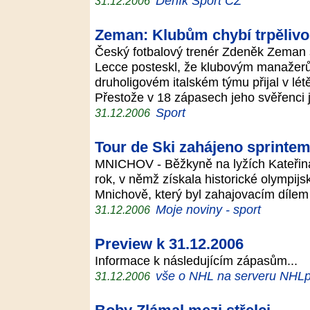
Deník Sport CZ
31.12.2006
Zeman: Klubům chybí trpělivo
Český fotbalový trenér Zdeněk Zeman s
Lecce posteskl, že klubovým manažerů
druholigovém italském týmu přijal v lé
Přestože v 18 zápasech jeho svěřenci 
Sport
31.12.2006
Tour de Ski zahájeno sprinte
MNICHOV - Běžkyně na lyžích Kateřin
rok, v němž získala historické olympijs
Mnichově, který byl zahajovacím dílem
Moje noviny - sport
31.12.2006
Preview k 31.12.2006
Informace k následujícím zápasům...
vše o NHL na serveru NHLp
31.12.2006