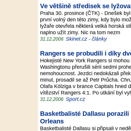
Ve většině středisek se lyžov
Praha 30. prosince (ČTK) - Dnešek byl
první volný den této zimy, kdy bylo mož
lyžaře otevřela některá velká horská st
naplno užít zimy. Nic na tom nezm
Skinet.cz - články
31.12.2006
Rangers se probudili i díky 
Hokejisté New York Rangers si mohou 
Washingtonu přerušili sérii sedmi prohe
nemohoucnost. Jezdci nedokázali přek
minut, prosadil se až Petr Průcha. Ch
Olafa Kölziga v brance Capitals hned d
vítězství Rangers 4:1. Po utkání byl v
Sport.cz
31.12.2006
Basketbalisté Dallasu porazil
Orleans
Basketbalisté Dallasu si připsali v ne