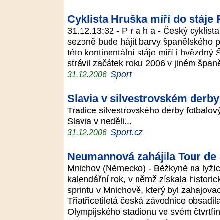
Cyklista Hruška míří do stáje 
31.12.13:32 - P r a h a - Český cyklist
sezoně bude hájit barvy španělského 
této kontinentální stáje míří i hvězdn
strávil začátek roku 2006 v jiném špa
Sport
31.12.2006
Slavia v silvestrovském derby
Tradice silvestrovského derby fotbalov
Slavia v neděli...
Sport.cz
31.12.2006
Neumannová zahájila Tour de 
Mnichov (Německo) - Běžkyně na lyží
kalendářní rok, v němž získala historic
sprintu v Mnichově, který byl zahajova
Třiatřicetiletá česká závodnice obsadi
Olympijského stadionu ve svém čtvrtfi