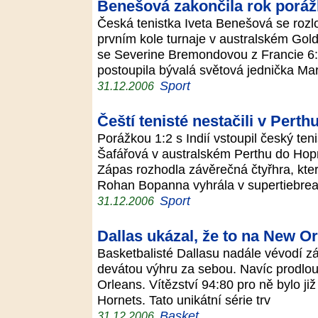
Benešová zakončila rok porá
Česká tenistka Iveta Benešová se rozl
prvním kole turnaje v australském Gold
se Severine Bremondovou z Francie 6:
postoupila bývalá světová jednička Ma
Sport
31.12.2006
Čeští tenisté nestačili v Perthu
Porážkou 1:2 s Indií vstoupil český te
Šafářová v australském Perthu do Ho
Zápas rozhodla závěrečná čtyřhra, kter
Rohan Bopanna vyhrála v supertiebre
Sport
31.12.2006
Dallas ukázal, že to na New O
Basketbalisté Dallasu nadále vévodí 
devátou výhru za sebou. Navíc prodlouž
Orleans. Vítězství 94:80 pro ně bylo j
Hornets. Tato unikátní série trv
Basket
31.12.2006