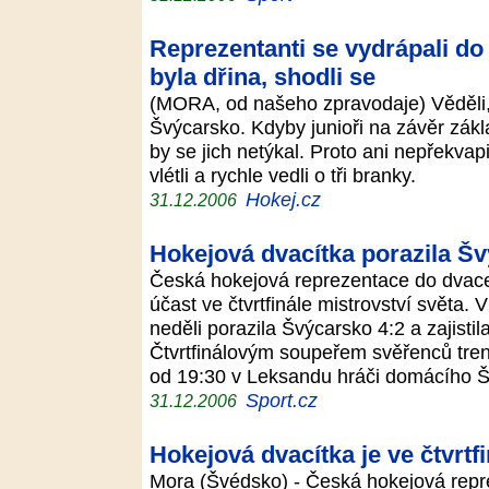
Reprezentanti se vydrápali do 
byla dřina, shodli se
(MORA, od našeho zpravodaje) Věděli, ž
Švýcarsko. Kdyby junioři na závěr zákl
by se jich netýkal. Proto ani nepřekvap
vlétli a rychle vedli o tři branky.
Hokej.cz
31.12.2006
Hokejová dvacítka porazila Šv
Česká hokejová reprezentace do dvaceti
účast ve čtvrtfinále mistrovství světa.
neděli porazila Švýcarsko 4:2 a zajistil
Čtvrtfinálovým soupeřem svěřenců tre
od 19:30 v Leksandu hráči domácího 
Sport.cz
31.12.2006
Hokejová dvacítka je ve čtvrtf
Mora (Švédsko) - Česká hokejová repr