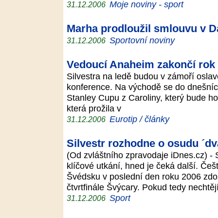
Moje noviny - sport
31.12.2006
Marha prodloužil smlouvu v 
Sportovní noviny
31.12.2006
Vedoucí Anaheim zakončí rok
Silvestra na ledě budou v zámoří osla
konference. Na východě se do dnešní
Stanley Cupu z Caroliny, který bude ho
která prožila v
Eurotip / články
31.12.2006
Silvestr rozhodne o osudu ´dv
(Od zvláštního zpravodaje iDnes.cz) - 
klíčové utkání, hned je čeká další. Češt
Švédsku v poslední den roku 2006 zdol
čtvrtfinále Švýcary. Pokud tedy nechtěj
Sport
31.12.2006