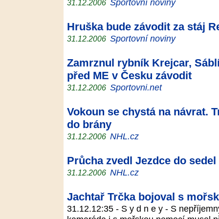
Sportovní noviny
31.12.2006
Hruška bude závodit za stáj R
Sportovní noviny
31.12.2006
Zamrznul rybník Krejcar, Sábl
před ME v Česku závodit
Sportovni.net
31.12.2006
Vokoun se chystá na návrat. Tr
do brány
NHL.cz
31.12.2006
Průcha zvedl Jezdce do sedel
NHL.cz
31.12.2006
Jachtař Trčka bojoval s mořs
31.12.12:35 - S y d n e y - S nepříjem