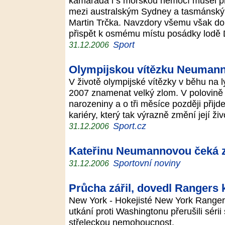
kamaráda i s mořskou nemocí musel př
mezi australským Sydney a tasmánský
Martin Trčka. Navzdory všemu však doká
přispět k osmému místu posádky lodě 
Sport
31.12.2006
Olympijskou vítězku Neumann
V životě olympijské vítězky v běhu na
2007 znamenat velký zlom. V polovině 
narozeniny a o tři měsíce později přijd
kariéry, který tak výrazně změní její živ
Sport.cz
31.12.2006
Kateřinu Neumannovou čeká 
Sportovní noviny
31.12.2006
Průcha zářil, dovedl Rangers k
New York - Hokejisté New York Range
utkání proti Washingtonu přerušili sérii
střeleckou nemohoucnost.