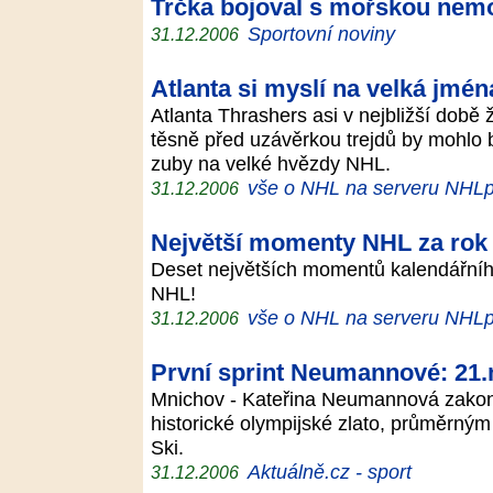
Trčka bojoval s mořskou nem
Sportovní noviny
31.12.2006
Atlanta si myslí na velká jmén
Atlanta Thrashers asi v nejbližší dob
těsně před uzávěrkou trejdů by mohlo b
zuby na velké hvězdy NHL.
vše o NHL na serveru NHLp
31.12.2006
Největší momenty NHL za rok
Deset největších momentů kalendářního
NHL!
vše o NHL na serveru NHLp
31.12.2006
První sprint Neumannové: 21.
Mnichov - Kateřina Neumannová zakonč
historické olympijské zlato, průměrný
Ski.
Aktuálně.cz - sport
31.12.2006