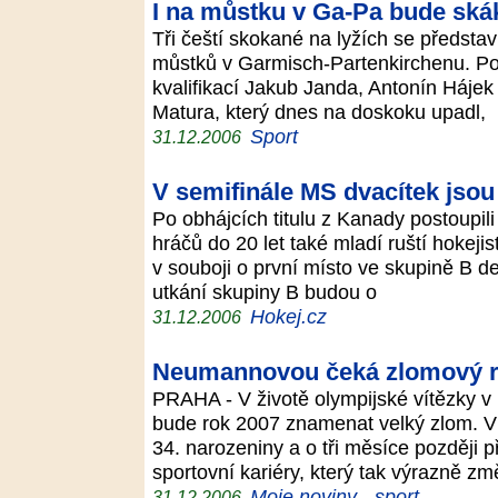
I na můstku v Ga-Pa bude skák
Tři čeští skokané na lyžích se předsta
můstků v Garmisch-Partenkirchenu. Pod
kvalifikací Jakub Janda, Antonín Háje
Matura, který dnes na doskoku upadl,
Sport
31.12.2006
V semifinále MS dvacítek jso
Po obhájcích titulu z Kanady postoupili
hráčů do 20 let také mladí ruští hokeji
v souboji o první místo ve skupině B d
utkání skupiny B budou o
Hokej.cz
31.12.2006
Neumannovou čeká zlomový 
PRAHA - V životě olympijské vítězky 
bude rok 2007 znamenat velký zlom. V 
34. narozeniny a o tři měsíce později p
sportovní kariéry, který tak výrazně změ
Moje noviny - sport
31.12.2006