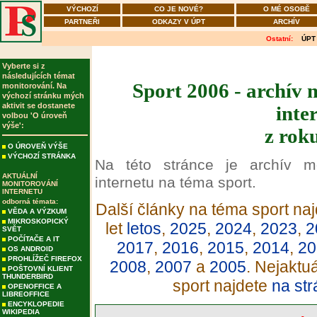
VÝCHOZÍ
CO JE NOVÉ?
O MÉ OSOBĚ
PARTNEŘI
ODKAZY V ÚPT
ARCHÍV
Ostatní:
ÚPT
Vyberte si z
následujících témat
Sport 2006 - archív 
monitorování. Na
výchozí stránku mých
aktivit se dostanete
inte
volbou 'O úroveň
výše':
z rok
O ÚROVEŇ VÝŠE
VÝCHOZÍ STRÁNKA
Na této stránce je archív m
AKTUÁLNÍ
internetu na téma sport.
MONITOROVÁNÍ
INTERNETU
odborná témata:
Další články na téma sport naj
VĚDA A VÝZKUM
MIKROSKOPICKÝ
let
letos
,
2025
,
2024
,
2023
,
2
SVĚT
POČÍTAČE A IT
2017
,
2016
,
2015
,
2014
,
20
OS ANDROID
PROHLÍŽEČ FIREFOX
2008
,
2007
a
2005
. Nejaktu
POŠTOVNÍ KLIENT
THUNDERBIRD
sport najdete
na str
OPENOFFICE A
LIBREOFFICE
ENCYKLOPEDIE
WIKIPEDIA