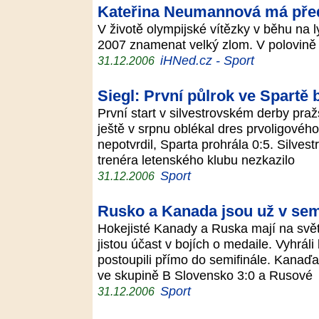
Kateřina Neumannová má pře
V životě olympijské vítězky v běhu na
2007 znamenat velký zlom. V polovině 
iHNed.cz - Sport
31.12.2006
Siegl: První půlrok ve Spartě
První start v silvestrovském derby pražs
ještě v srpnu oblékal dres prvoligovéh
nepotvrdil, Sparta prohrála 0:5. Silves
trenéra letenského klubu nezkazilo
Sport
31.12.2006
Rusko a Kanada jsou už v sem
Hokejisté Kanady a Ruska mají na svě
jistou účast v bojích o medaile. Vyhrál
postoupili přímo do semifinále. Kanaď
ve skupině B Slovensko 3:0 a Rusové
Sport
31.12.2006