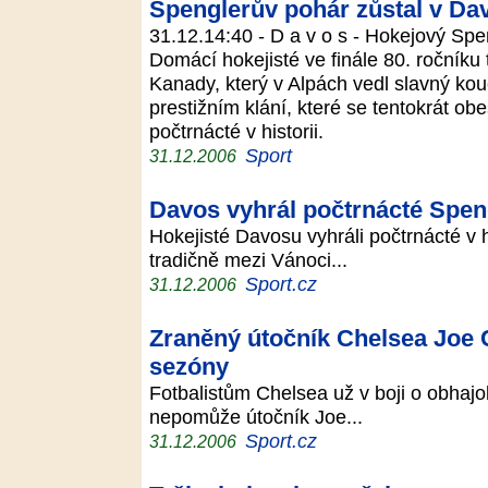
Spenglerův pohár zůstal v Da
31.12.14:40 - D a v o s - Hokejový Sp
Domácí hokejisté ve finále 80. ročníku t
Kanady, který v Alpách vedl slavný ko
prestižním klání, které se tentokrát o
počtrnácté v historii.
Sport
31.12.2006
Davos vyhrál počtrnácté Spen
Hokejisté Davosu vyhráli počtrnácté v h
tradičně mezi Vánoci...
Sport.cz
31.12.2006
Zraněný útočník Chelsea Joe C
sezóny
Fotbalistům Chelsea už v boji o obhajo
nepomůže útočník Joe...
Sport.cz
31.12.2006