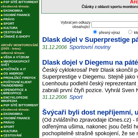
Arc
P2P SÍTĚ BITTORRENT
všeobecná témata:
Články z oblasti sportu monitor
EKONOMIKA
OSOBNÍ FINANCE
PRÁVO
Vybrat jen odkazy
SPORT
obsahující:
KULTURA
CESTOVÁNÍ
přesný výraz
kt
ČÍNSKÉ E-SHOPY
Dlask dojel v Superprestige p
ARCHÍV MONITOROVÁNÍ
Sportovní noviny
31.12.2006
(2005 - letos):
odborná témata:
VĚDA A VÝZKUM
Dlask dojel v Diegemu na pát
MIKROSKOPICKÝ
SVĚT
Český cyklokrosař Petr Dlask skončil 
POČÍTAČE A IT
OS ANDROID
Superprestige v Diegemu. Stejně jako 
PROHLÍŽEČ FIREFOX
Loenhoutu podlehl český reprezentant j
POŠTOVNÍ KLIENT
THUNDERBIRD
zabrali první čtyři pozice. Vyhrál Sven 
OPENOFFICE A
LIBREOFFICE
Sport
31.12.2006
ENCYKLOPEDIE
WIKIPEDIA
P2P SÍTĚ BITTORRENT
všeobecná témata:
Švýcaři byli dost nepříjemní, 
EKONOMIKA
OSOBNÍ FINANCE
(Od zvláštního zpravodaje iDnes.cz) - P
PRÁVO
odřenýma ušima, nakonec jsou čeští hok
SPORT
KULTURA
pochopitelně strašně spokojení, že se 
CESTOVÁNÍ