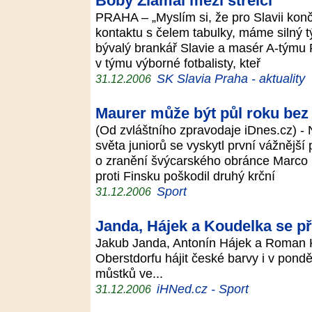
Boby Zlámal mezi střelci
PRAHA – „Myslím si, že pro Slavii končí
kontaktu s čelem tabulky, máme silný 
bývalý brankář Slavie a masér A-týmu 
v týmu výborné fotbalisty, kteř
SK Slavia Praha - aktuality
31.12.2006
Maurer může být půl roku bez
(Od zvláštního zpravodaje iDnes.cz) 
světa juniorů se vyskytl první vážnější
o zranění švýcarského obránce Marco 
proti Finsku poškodil druhý krční
Sport
31.12.2006
Janda, Hájek a Koudelka se p
Jakub Janda, Antonín Hájek a Roman K
Oberstdorfu hájit české barvy i v pon
můstků ve...
iHNed.cz - Sport
31.12.2006