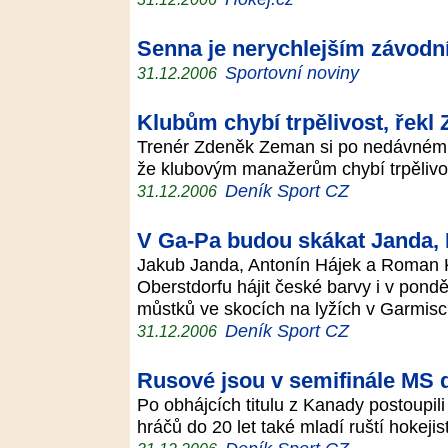
Senna je nerychlejším závodn
Sportovní noviny
31.12.2006
Klubům chybí trpělivost, řek
Trenér Zdeněk Zeman si po nedávném o
že klubovým manažerům chybí trpělivo
Deník Sport CZ
31.12.2006
V Ga-Pa budou skákat Janda, 
Jakub Janda, Antonín Hájek a Roman K
Oberstdorfu hájit české barvy i v pon
můstků ve skocích na lyžích v Garmis
Deník Sport CZ
31.12.2006
Rusové jsou v semifinále MS 
Po obhájcích titulu z Kanady postoupili
hráčů do 20 let také mladí ruští hokejis