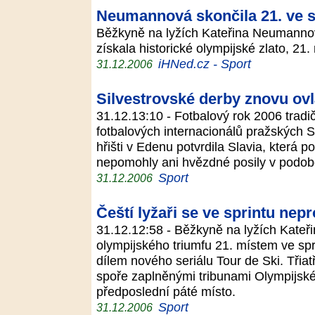
Neumannová skončila 21. ve s
Běžkyně na lyžích Kateřina Neumannov
získala historické olympijské zlato, 21
iHNed.cz - Sport
31.12.2006
Silvestrovské derby znovu ovlá
31.12.13:10 - Fotbalový rok 2006 tradi
fotbalových internacionálů pražských S 
hřišti v Edenu potvrdila Slavia, která p
nepomohly ani hvězdné posily v podob
Sport
31.12.2006
Čeští lyžaři se ve sprintu nepr
31.12.12:58 - Běžkyně na lyžích Kate
olympijského triumfu 21. místem ve spr
dílem nového seriálu Tour de Ski. Třiat
spoře zaplněnými tribunami Olympijské
předposlední páté místo.
Sport
31.12.2006