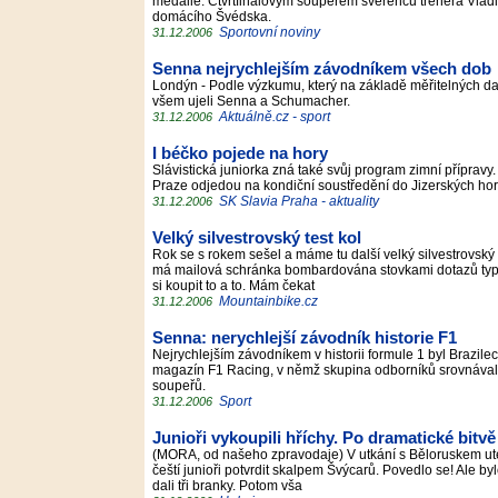
medaile. Čtvrtfinálovým soupeřem svěřenců trenéra Vlad
domácího Švédska.
Sportovní noviny
31.12.2006
Senna nejrychlejším závodníkem všech dob
Londýn - Podle výzkumu, který na základě měřitelných d
všem ujeli Senna a Schumacher.
Aktuálně.cz - sport
31.12.2006
I béčko pojede na hory
Slávistická juniorka zná také svůj program zimní přípravy.
Praze odjedou na kondiční soustředění do Jizerských hor. 
SK Slavia Praha - aktuality
31.12.2006
Velký silvestrovský test kol
Rok se s rokem sešel a máme tu další velký silvestrovský 
má mailová schránka bombardována stovkami dotazů typu:
si koupit to a to. Mám čekat
Mountainbike.cz
31.12.2006
Senna: nerychlejší závodník historie F1
Nejrychlejším závodníkem v historii formule 1 byl Brazile
magazín F1 Racing, v němž skupina odborníků srovnávala s
soupeřů.
Sport
31.12.2006
Junioři vykoupili hříchy. Po dramatické bitvě 
(MORA, od našeho zpravodaje) V utkání s Běloruskem utekli
čeští junioři potvrdit skalpem Švýcarů. Povedlo se! Ale b
dali tři branky. Potom vša