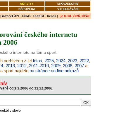
AKTIVITY
MIKROSKOPIE
NÁPOVĚDA
VYHLEDÁVÁNÍ
|
intranet ÚPT
|
CSMS
|
EUREM
|
Trends
|
je 8. 08. 2026, 00:40
orování českého internetu
u 2006
eského internetu na téma sport.
ch archívech z let
letos
,
2025
,
2024
,
2023
,
2022
,
14
,
2013
,
2012
,
2011-2010
,
2009
,
2008
,
2007
a
ma sport najdete
na stránce on-line odkazů
hív
ované od 1.1.2006 do 31.12.2006.
erékoliv slovo