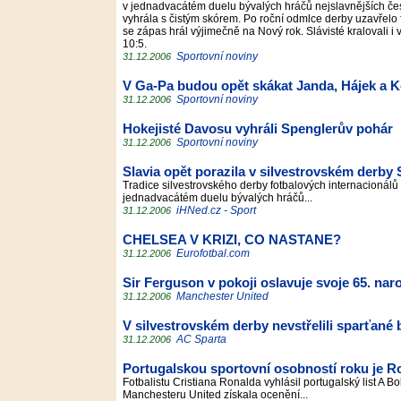
v jednadvacátém duelu bývalých hráčů nejslavnějších čes
vyhrála s čistým skórem. Po roční odmlce derby uzavřelo 
se zápas hrál výjimečně na Nový rok. Slávisté kralovali i 
10:5.
Sportovní noviny
31.12.2006
V Ga-Pa budou opět skákat Janda, Hájek a 
Sportovní noviny
31.12.2006
Hokejisté Davosu vyhráli Spenglerův pohár
Sportovní noviny
31.12.2006
Slavia opět porazila v silvestrovském derby 
Tradice silvestrovského derby fotbalových internacionálů 
jednadvacátém duelu bývalých hráčů...
iHNed.cz - Sport
31.12.2006
CHELSEA V KRIZI, CO NASTANE?
Eurofotbal.com
31.12.2006
Sir Ferguson v pokoji oslavuje svoje 65. nar
Manchester United
31.12.2006
V silvestrovském derby nevstřelili sparťané
AC Sparta
31.12.2006
Portugalskou sportovní osobností roku je R
Fotbalistu Cristiana Ronalda vyhlásil portugalský list A 
Manchesteru United získala ocenění...