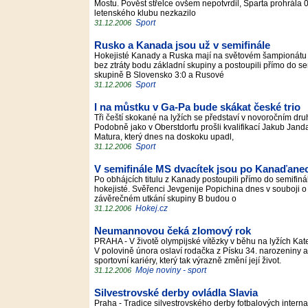
Mostu. Pověst střelce ovšem nepotvrdil, Sparta prohrála 0
letenského klubu nezkazilo
Sport
31.12.2006
Rusko a Kanada jsou už v semifinále
Hokejisté Kanady a Ruska mají na světovém šampionátu hrá
bez ztráty bodu základní skupiny a postoupili přímo do s
skupině B Slovensko 3:0 a Rusové
Sport
31.12.2006
I na můstku v Ga-Pa bude skákat české trio
Tři čeští skokané na lyžích se představí v novoročním dr
Podobně jako v Oberstdorfu prošli kvalifikací Jakub Jan
Matura, který dnes na doskoku upadl,
Sport
31.12.2006
V semifinále MS dvacítek jsou po Kanaďane
Po obhájcích titulu z Kanady postoupili přímo do semifinál
hokejisté. Svěřenci Jevgenije Popichina dnes v souboji o 
závěrečném utkání skupiny B budou o
Hokej.cz
31.12.2006
Neumannovou čeká zlomový rok
PRAHA - V životě olympijské vítězky v běhu na lyžích K
V polovině února oslaví rodačka z Písku 34. narozeniny a 
sportovní kariéry, který tak výrazně změní její život.
Moje noviny - sport
31.12.2006
Silvestrovské derby ovládla Slavia
Praha - Tradice silvestrovského derby fotbalových intern