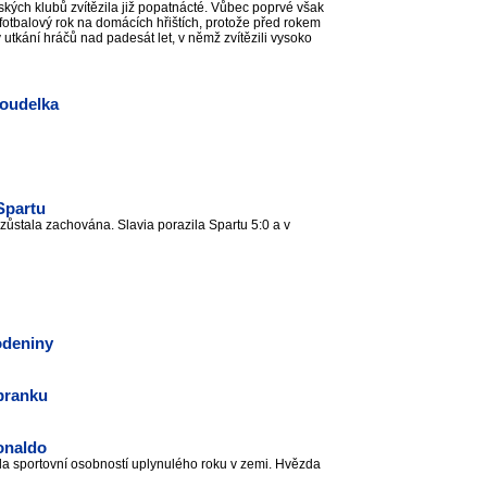
kých klubů zvítězila již popatnácté. Vůbec poprvé však
fotbalový rok na domácích hřištích, protože před rokem
v utkání hráčů nad padesát let, v němž zvítězili vysoko
Koudelka
Spartu
zůstala zachována. Slavia porazila Spartu 5:0 a v
odeniny
 branku
onaldo
Bola sportovní osobností uplynulého roku v zemi. Hvězda