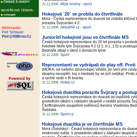
ČÍNSKÉ E-SHOPY
Moje noviny - sport
31.12.2006
NEVEŘEJNÁ TÉMATA:
Hokejová ´20´ se probila do čtvrtfinále
vstoupit
Mora - Česká reprezentace do dvaceti let zvládla klíčový 
porazila Švýcarsko 4:2.
Aktuálně.cz - sport
31.12.2006
Webmaster:
Petr Schauer
Petr@ISIBrno.Cz
Juniorští hokejisté jsou ve čtvrtfinále MS
Česká hokejová reprezentace do 20 let porazila v posle
švédské Moře tým Švýcarska 4:2 (3:1, 0:1, 1:0) a postoupi
Bednáře utkají v úterý s domácím týme
Sport
31.12.2006
Reprezentanti se vydrápali do play off. Proti
(MORA, od našeho zpravodaje) Věděli, že není jiné cesty,
skupiny neuspěli, boj o medaile by se jich netýkal. Proto 
a rychle vedli o tři branky.
Hokej.cz
31.12.2006
Hokejová dvacítka porazila Švýcary a postu
Česká hokejová reprezentace do dvaceti let úspěšně zvládla
posledním utkání v základní skupině v neděli porazila Švýc
Čtvrtfinálovým soupeřem svěřenců trenéra Vladimíra Bed
Švédska.
Sport.cz
31.12.2006
Hokejová dvacítka je ve čtvrtfinále MS
Mora (Švédsko) - Česká hokejová reprezentace do dvaceti l
mistrovství světa. V posledním utkání v základní skupině d