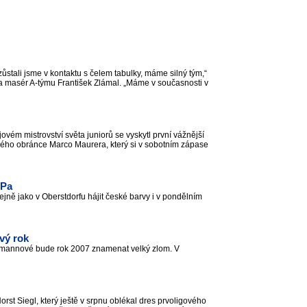
zůstali jsme v kontaktu s čelem tabulky, máme silný tým,“
a masér A-týmu František Zlámal. „Máme v současnosti v
vém mistrovství světa juniorů se vyskytl první vážnější
kého obránce Marco Maurera, který si v sobotním zápase
-Pa
ně jako v Oberstdorfu hájit české barvy i v pondělním
vý rok
Neumannové bude rok 2007 znamenat velký zlom. V
Horst Siegl, který ještě v srpnu oblékal dres prvoligového