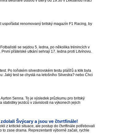
imíra Bednáře budou v úterý od 19:30 v Leksandu hráči
at uspořádal renomovaný britský magazín F1 Racing, by
 Fotbalisté se sejdou 5. ledna, po několika trénincích v
První přátelské utkání sehrají 17. ledna proti Litvínovu.
test. Po loňském silvestrovském testu plášťů a klik byla
 Jaký test se chystá na letošního Silvestra? nebo Chci
c Ayrton Senna. To je výsledek průzkumu pro britský
tatistiky jezdců v závislosti na výkonech jejich
zdolali Švýcary a jsou ve čtvrtfinále!
 z kritické situace, ale postup do čtvrtfinále potřebovali
ylo to zase drama. Reprezentanti výborně začali, rychle