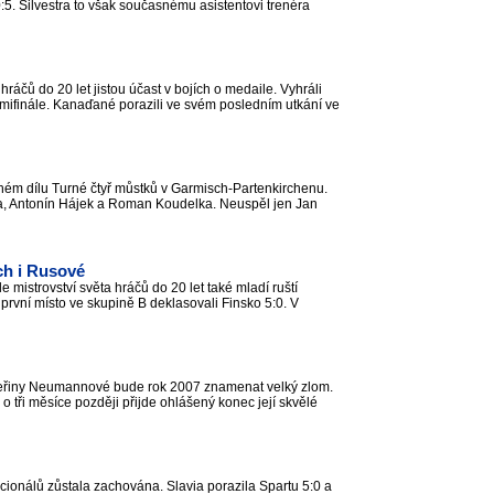
:5. Silvestra to však současnému asistentovi trenéra
čů do 20 let jistou účast v bojích o medaile. Vyhráli
emifinále. Kanaďané porazili ve svém posledním utkání ve
uhém dílu Turné čtyř můstků v Garmisch-Partenkirchenu.
da, Antonín Hájek a Roman Koudelka. Neuspěl jen Jan
ch i Rusové
e mistrovství světa hráčů do 20 let také mladí ruští
první místo ve skupině B deklasovali Finsko 5:0. V
ateřiny Neumannové bude rok 2007 znamenat velký zlom.
o tři měsíce později přijde ohlášený konec její skvělé
acionálů zůstala zachována. Slavia porazila Spartu 5:0 a