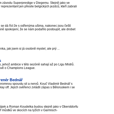
kém závodu Superprestige v Diegemu. Stejně jako ve
eprezentant jen přesile belgických jezdců, kteří zabrali
 se dá říct že s odřenýma ušima, nakonec jsou čeští
ašně spokojení, že se nám podařilo postoupit, ale drobet
ka, jak jsem si já osobně myslel, ale prý ...
s
n, jehož ambice v této sezóně sahají až po Ligu Mistrů.
právě o Champions League.
trenér Bednář
ohromnou spoustu sil a nervů. Kouč Vladimír Bednář s
ay off. Jejich svěřenci zvládli zápas s Běloruskem i se
k a Roman Koudelka budou stejně jako v Oberstdorfu
ř můstků ve skocích na lyžích v Garmisch-