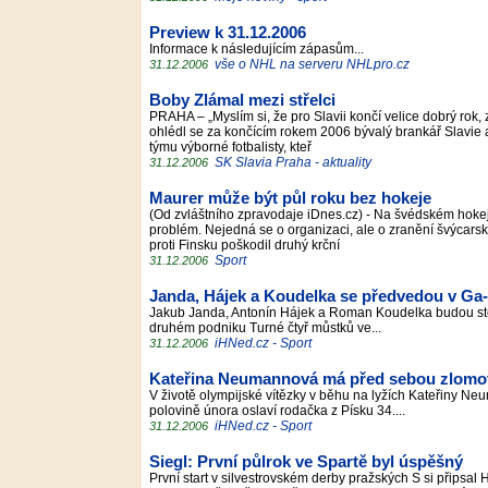
Preview k 31.12.2006
Informace k následujícím zápasům...
vše o NHL na serveru NHLpro.cz
31.12.2006
Boby Zlámal mezi střelci
PRAHA – „Myslím si, že pro Slavii končí velice dobrý rok, 
ohlédl se za končícím rokem 2006 bývalý brankář Slavie 
týmu výborné fotbalisty, kteř
SK Slavia Praha - aktuality
31.12.2006
Maurer může být půl roku bez hokeje
(Od zvláštního zpravodaje iDnes.cz) - Na švédském hokejo
problém. Nejedná se o organizaci, ale o zranění švýcars
proti Finsku poškodil druhý krční
Sport
31.12.2006
Janda, Hájek a Koudelka se předvedou v Ga
Jakub Janda, Antonín Hájek a Roman Koudelka budou stej
druhém podniku Turné čtyř můstků ve...
iHNed.cz - Sport
31.12.2006
Kateřina Neumannová má před sebou zlomo
V životě olympijské vítězky v běhu na lyžích Kateřiny 
polovině února oslaví rodačka z Písku 34....
iHNed.cz - Sport
31.12.2006
Siegl: První půlrok ve Spartě byl úspěšný
První start v silvestrovském derby pražských S si připsal 