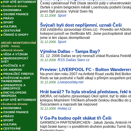
P2P SÍTĚ BITTORRENT
Český cyklokrosař Petr Dlask skončil pátý v silvestrovs
všeobecná témata:
čtvrtek v jiném belgickém městě Loenhoutu podlehl český r
EKONOMIKA
první čtyři pozice. Vyhrál Sven Nij
OSOBNÍ FINANCE
Sport
31.12.2006
PRÁVO
SPORT
Švýcaři byli dost nepříjemní, uznali Češi
KULTURA
(Od zvláštního zpravodaje iDnes.cz) - Povedlo se! Ačkoliv
CESTOVÁNÍ
hokejoví junioři ve čtvrtfinále MS. Jsme pochopitelně str
ČÍNSKÉ E-SHOPY
jsme si ten zápas zkomplikovali
Sport
31.12.2006
ARCHÍV MONITOROVÁNÍ
(2005 - letos):
odborná témata:
Výměna Dallas – Tampa Bay?
VĚDA A VÝZKUM
31. 12. 2006 Dallas se prý nesnaží získat Ruslana Fedotěn
MIKROSKOPICKÝ
RSS Dallas Stars cz
31.12.2006
SVĚT
POČÍTAČE A IT
Preview: LIVERPOOL FC - Bolton Wanderer
OS ANDROID
Na první den roku 2007 na Anfield Road zavítá třetí Bolto
PROHLÍŽEČ FIREFOX
Reds se tak podruhé v řadě utkají s přímým soupeřem 
POŠTOVNÍ KLIENT
THUNDERBIRD
Liverpoolsky.net
31.12.2006
OPENOFFICE A
LIBREOFFICE
Hrát baráž? To byla strašná představa, řekl 
ENCYKLOPEDIE
WIKIPEDIA
(MORA, od našeho zpravodaje) Úkol splnil, byť to stálo 
P2P SÍTĚ BITTORRENT
kolegou Mojmírem Trličíkem přivedli českou dvacítku do pl
všeobecná témata:
Švýcarskem a napravili tak nepoved
EKONOMIKA
Hokej.cz
31.12.2006
OSOBNÍ FINANCE
PRÁVO
V Ga-Pa budou opět skákat tři Češi
SPORT
GARMISCH-PARTENKIRCHEN - Jakub Janda, Antonín Háje
KULTURA
hájit české barvy i v pondělním druhém podniku Turné čty
CESTOVÁNÍ
Partenkirchenu.