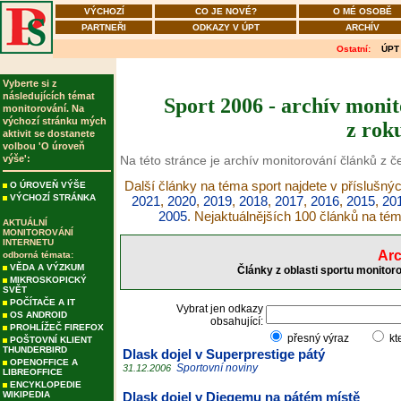
VÝCHOZÍ
CO JE NOVÉ?
O MÉ OSOBĚ
PARTNEŘI
ODKAZY V ÚPT
ARCHÍV
Ostatní:
ÚPT
Vyberte si z
následujících témat
Sport 2006 - archív monit
monitorování. Na
výchozí stránku mých
z rok
aktivit se dostanete
volbou 'O úroveň
výše':
Na této stránce je archív monitorování článků z č
Další články na téma sport najdete v příslušný
O ÚROVEŇ VÝŠE
VÝCHOZÍ STRÁNKA
2021
,
2020
,
2019
,
2018
,
2017
,
2016
,
2015
,
20
2005
. Nejaktuálnějších 100 článků na té
AKTUÁLNÍ
MONITOROVÁNÍ
INTERNETU
Arc
odborná témata:
VĚDA A VÝZKUM
Články z oblasti sportu monitor
MIKROSKOPICKÝ
SVĚT
POČÍTAČE A IT
Vybrat jen odkazy
OS ANDROID
obsahující:
PROHLÍŽEČ FIREFOX
přesný výraz
kt
POŠTOVNÍ KLIENT
THUNDERBIRD
Dlask dojel v Superprestige pátý
OPENOFFICE A
Sportovní noviny
31.12.2006
LIBREOFFICE
ENCYKLOPEDIE
WIKIPEDIA
Dlask dojel v Diegemu na pátém místě