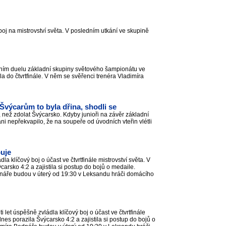
boj na mistrovství světa. V posledním utkání ve skupině
dním duelu základní skupiny světového šampionátu ve
la do čtvrtfinále. V něm se svěřenci trenéra Vladimíra
 Švýcarům to byla dřina, shodli se
 než zdolat Švýcarsko. Kdyby junioři na závěr základní
ani nepřekvapilo, že na soupeře od úvodních vteřin vlétli
puje
 klíčový boj o účast ve čtvrtfinále mistrovství světa. V
arsko 4:2 a zajistila si postup do bojů o medaile.
náře budou v úterý od 19:30 v Leksandu hráči domácího
et úspěšně zvládla klíčový boj o účast ve čtvrtfinále
nes porazila Švýcarsko 4:2 a zajistila si postup do bojů o