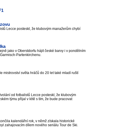
F1
azovu
istů Lecce posteskl, že klubovým manažerům chybí
lka
ně jako v Oberstdorfu hájit české barvy i v pondělním
v Garmisch-Partenkirchenu.
e mistrovství světa hráčů do 20 let také mladí ruští
olání od fotbalistů Lecce posteskl, že klubovým
kém týmu přijal v létě s tím, že bude pracovat
ila kalendářní rok, v němž získala historické
 byl zahajovacím dílem nového seriálu Tour de Ski.