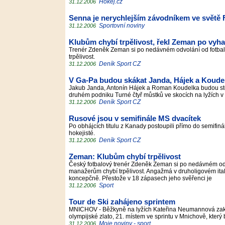
Hokej.cz
31.12.2006
Senna je nerychlejším závodníkem ve světě 
Sportovní noviny
31.12.2006
Klubům chybí trpělivost, řekl Zeman po vyh
Trenér Zdeněk Zeman si po nedávném odvolání od fotbal
trpělivost.
Deník Sport CZ
31.12.2006
V Ga-Pa budou skákat Janda, Hájek a Koude
Jakub Janda, Antonín Hájek a Roman Koudelka budou stej
druhém podniku Turné čtyř můstků ve skocích na lyžích 
Deník Sport CZ
31.12.2006
Rusové jsou v semifinále MS dvacítek
Po obhájcích titulu z Kanady postoupili přímo do semifinál
hokejisté.
Deník Sport CZ
31.12.2006
Zeman: Klubům chybí trpělivost
Český fotbalový trenér Zdeněk Zeman si po nedávném odv
manažerům chybí trpělivost. Angažmá v druholigovém itals
koncepčně. Přestože v 18 zápasech jeho svěřenci je
Sport
31.12.2006
Tour de Ski zahájeno sprintem
MNICHOV - Běžkyně na lyžích Kateřina Neumannová zakonč
olympijské zlato, 21. místem ve sprintu v Mnichově, který
Moje noviny - sport
31.12.2006