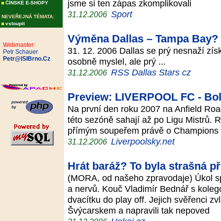
jsme si ten zápas zkomplikovali
ČÍNSKÉ E-SHOPY
Sport
31.12.2006
NEVEŘEJNÁ TÉMATA:
vstoupit
Výměna Dallas – Tampa Bay?
Webmaster:
31. 12. 2006 Dallas se prý nesnaží zís
Petr Schauer
Petr@ISIBrno.Cz
osobně myslel, ale prý ...
RSS Dallas Stars cz
31.12.2006
Preview: LIVERPOOL FC - Bo
Na první den roku 2007 na Anfield Road
této sezóně sahají až po Ligu Mistrů. R
přímým soupeřem právě o Champions
Liverpoolsky.net
31.12.2006
Hrát baráž? To byla strašná př
(MORA, od našeho zpravodaje) Úkol spl
a nervů. Kouč Vladimír Bednář s koleg
dvacítku do play off. Jejich svěřenci z
Švýcarskem a napravili tak nepoved