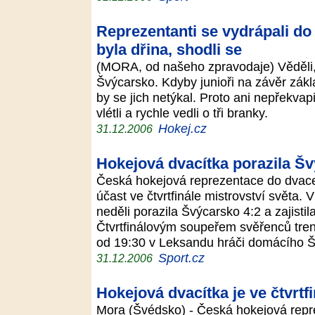
Reprezentanti se vydrápali do 
byla dřina, shodli se
(MORA, od našeho zpravodaje) Věděli, ž
Švýcarsko. Kdyby junioři na závěr zákl
by se jich netýkal. Proto ani nepřekvap
vlétli a rychle vedli o tři branky.
Hokej.cz
31.12.2006
Hokejová dvacítka porazila Šv
Česká hokejová reprezentace do dvaceti
účast ve čtvrtfinále mistrovství světa.
neděli porazila Švýcarsko 4:2 a zajistil
Čtvrtfinálovým soupeřem svěřenců tre
od 19:30 v Leksandu hráči domácího 
Sport.cz
31.12.2006
Hokejová dvacítka je ve čtvrtf
Mora (Švédsko) - Česká hokejová repr