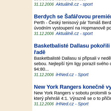
Aktuálně.cz - sport
31.12.2006
Berdych se Šafářovou premiér
Perth - Český tenisový pár Tomáš Berd
úvodním vystoupení na Hopmanově poh
Aktuálně.cz - sport
31.12.2006
Basketbalisté Dallasu pokořil
řadě
Basketbalisté Dallasu si připsali v ne
sebou. Nejlepší tým ligy porazil svéh
94:80...
iHNed.cz - Sport
31.12.2006
New York Rangers konečně vy
New York Rangers v sobotu prolomili sé
který přehráli 4:1. Výrazně se o to přič
iHNed.cz - Sport
31.12.2006