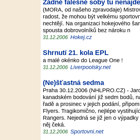
Žádné falešné soby tu nenajde
(MORA, od našeho zpravodaje) Mistrovst
radost, že mohou být velkému sportovní
nechtějí. Na organizaci hokejového šam
spousta dobrovolníků bez nároku n
Hokej.cz
31.12.2006
Shrnutí 21. kola EPL
a malé okénko do League One !
Liverpoolsky.net
31.12.2006
(Ne)šťastná sedma
Praha 30.12.2006 (NHLPRO.CZ) - Jaromí
kanadském bodování již sedm bodů, nav
řadě a prosinec v jejich podání, připomí
Flyers. Tragikomično, nejlépe vystihují
Rangers. Nejedná se již jen o výpadky 
něj čeká.
Sportovni.net
31.12.2006