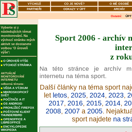
VÝCHOZÍ
CO JE NOVÉ?
O MÉ OSOBĚ
PARTNEŘI
ODKAZY V ÚPT
ARCHÍV
Ostatní:
ÚPT
Vyberte si z
následujících témat
Sport 2006 - archív 
monitorování. Na
výchozí stránku mých
aktivit se dostanete
inte
volbou 'O úroveň
výše':
z rok
O ÚROVEŇ VÝŠE
VÝCHOZÍ STRÁNKA
Na této stránce je archív m
AKTUÁLNÍ
internetu na téma sport.
MONITOROVÁNÍ
INTERNETU
odborná témata:
Další články na téma sport naj
VĚDA A VÝZKUM
MIKROSKOPICKÝ
let
letos
,
2025
,
2024
,
2023
,
2
SVĚT
POČÍTAČE A IT
2017
,
2016
,
2015
,
2014
,
20
OS ANDROID
PROHLÍŽEČ FIREFOX
2008
,
2007
a
2005
. Nejaktu
POŠTOVNÍ KLIENT
THUNDERBIRD
sport najdete
na str
OPENOFFICE A
LIBREOFFICE
ENCYKLOPEDIE
WIKIPEDIA