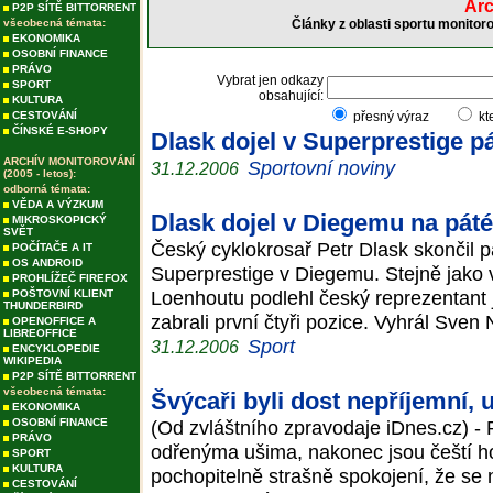
Arc
P2P SÍTĚ BITTORRENT
všeobecná témata:
Články z oblasti sportu monitor
EKONOMIKA
OSOBNÍ FINANCE
PRÁVO
Vybrat jen odkazy
SPORT
obsahující:
KULTURA
CESTOVÁNÍ
přesný výraz
kt
ČÍNSKÉ E-SHOPY
Dlask dojel v Superprestige p
ARCHÍV MONITOROVÁNÍ
Sportovní noviny
31.12.2006
(2005 - letos):
odborná témata:
VĚDA A VÝZKUM
Dlask dojel v Diegemu na pát
MIKROSKOPICKÝ
SVĚT
Český cyklokrosař Petr Dlask skončil 
POČÍTAČE A IT
OS ANDROID
Superprestige v Diegemu. Stejně jako 
PROHLÍŽEČ FIREFOX
Loenhoutu podlehl český reprezentant j
POŠTOVNÍ KLIENT
THUNDERBIRD
zabrali první čtyři pozice. Vyhrál Sven 
OPENOFFICE A
LIBREOFFICE
Sport
31.12.2006
ENCYKLOPEDIE
WIKIPEDIA
P2P SÍTĚ BITTORRENT
všeobecná témata:
Švýcaři byli dost nepříjemní, 
EKONOMIKA
OSOBNÍ FINANCE
(Od zvláštního zpravodaje iDnes.cz) - P
PRÁVO
odřenýma ušima, nakonec jsou čeští hok
SPORT
KULTURA
pochopitelně strašně spokojení, že se 
CESTOVÁNÍ