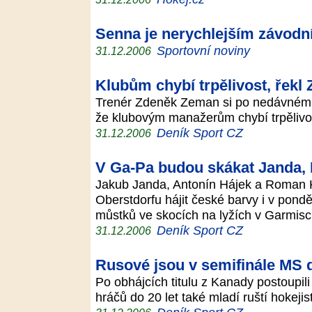
Senna je nerychlejším závodn
Sportovní noviny
31.12.2006
Klubům chybí trpělivost, řek
Trenér Zdeněk Zeman si po nedávném o
že klubovým manažerům chybí trpělivo
Deník Sport CZ
31.12.2006
V Ga-Pa budou skákat Janda, 
Jakub Janda, Antonín Hájek a Roman K
Oberstdorfu hájit české barvy i v pon
můstků ve skocích na lyžích v Garmis
Deník Sport CZ
31.12.2006
Rusové jsou v semifinále MS 
Po obhájcích titulu z Kanady postoupili
hráčů do 20 let také mladí ruští hokejis