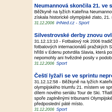
Neumannová skončila 21. ve s
Běžkyně na lyžích Kateřina Neumannov
získala historické olympijské zlato, 21
iHNed.cz - Sport
31.12.2006
Silvestrovské derby znovu ovlá
31.12.13:10 - Fotbalový rok 2006 tradi
fotbalových internacionálů pražských S 
hřišti v Edenu potvrdila Slavia, která p
nepomohly ani hvězdné posily v podob
Sport
31.12.2006
Čeští lyžaři se ve sprintu nepr
31.12.12:58 - Běžkyně na lyžích Kate
olympijského triumfu 21. místem ve spr
dílem nového seriálu Tour de Ski. Třiat
spoře zaplněnými tribunami Olympijské
předposlední páté místo.
Sport
31.12.2006