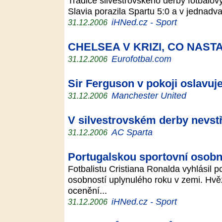
Tradice silvestrovského derby fotbalov
Slavia porazila Spartu 5:0 a v jednadv
iHNed.cz - Sport
31.12.2006
CHELSEA V KRIZI, CO NAST
Eurofotbal.com
31.12.2006
Sir Ferguson v pokoji oslavuj
Manchester United
31.12.2006
V silvestrovském derby nevstř
AC Sparta
31.12.2006
Portugalskou sportovní osobn
Fotbalistu Cristiana Ronalda vyhlásil po
osobností uplynulého roku v zemi. Hv
ocenění...
iHNed.cz - Sport
31.12.2006