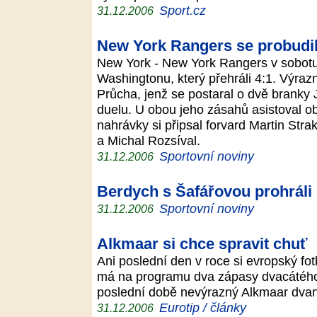
Sport.cz
31.12.2006
New York Rangers se probudil
New York - New York Rangers v sobotu p
Washingtonu, který přehráli 4:1. Výrazn
Průcha, jenž se postaral o dvě branky 
duelu. U obou jeho zásahů asistoval o
nahrávky si připsal forvard Martin Str
a Michal Rozsíval.
Sportovní noviny
31.12.2006
Berdych s Šafářovou prohráli s
Sportovní noviny
31.12.2006
Alkmaar si chce spravit chuť
Ani poslední den v roce si evropský f
má na programu dva zápasy dvacátého k
poslední době nevýrazný Alkmaar dvan
Eurotip / články
31.12.2006