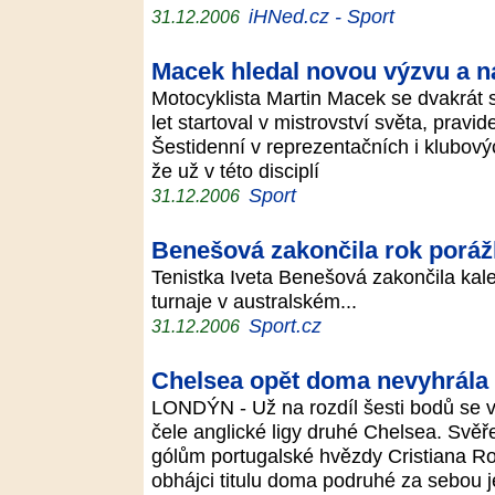
iHNed.cz - Sport
31.12.2006
Macek hledal novou výzvu a n
Motocyklista Martin Macek se dvakrát s
let startoval v mistrovství světa, pravid
Šestidenní v reprezentačních i klubový
že už v této disciplí
Sport
31.12.2006
Benešová zakončila rok poráž
Tenistka Iveta Benešová zakončila kal
turnaje v australském...
Sport.cz
31.12.2006
Chelsea opět doma nevyhrála
LONDÝN - Už na rozdíl šesti bodů se vz
čele anglické ligy druhé Chelsea. Svě
gólům portugalské hvězdy Cristiana Ro
obhájci titulu doma podruhé za sebou j