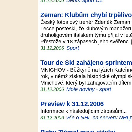
Deník Sport CZ
31.12.2006
Zeman: Klubům chybí trpělivo
Český fotbalový trenér Zdeněk Zeman s
Lecce posteskl, že klubovým manažerů
druholigovém italském týmu přijal v lé
Přestože v 18 zápasech jeho svěřenci 
Sport
31.12.2006
Tour de Ski zahájeno sprinte
MNICHOV - Běžkyně na lyžích Kateřin
rok, v němž získala historické olympijs
Mnichově, který byl zahajovacím dílem
Moje noviny - sport
31.12.2006
Preview k 31.12.2006
Informace k následujícím zápasům...
vše o NHL na serveru NHLp
31.12.2006