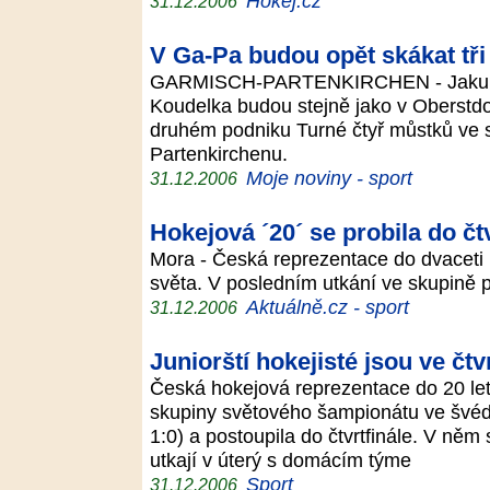
Hokej.cz
31.12.2006
V Ga-Pa budou opět skákat tři
GARMISCH-PARTENKIRCHEN - Jakub 
Koudelka budou stejně jako v Oberstdor
druhém podniku Turné čtyř můstků ve s
Partenkirchenu.
Moje noviny - sport
31.12.2006
Hokejová ´20´ se probila do čtv
Mora - Česká reprezentace do dvaceti le
světa. V posledním utkání ve skupině 
Aktuálně.cz - sport
31.12.2006
Juniorští hokejisté jsou ve čtv
Česká hokejová reprezentace do 20 let
skupiny světového šampionátu ve švéd
1:0) a postoupila do čtvrtfinále. V něm
utkají v úterý s domácím týme
Sport
31.12.2006