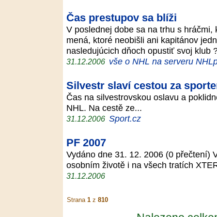
Čas prestupov sa blíži
V poslednej dobe sa na trhu s hráčmi,
mená, ktoré neobišli ani kapitánov jedn
nasledujúcich dňoch opustiť svoj klub 
vše o NHL na serveru NHLp
31.12.2006
Silvestr slaví cestou za sport
Čas na silvestrovskou oslavu a poklidn
NHL. Na cestě ze...
Sport.cz
31.12.2006
PF 2007
Vydáno dne 31. 12. 2006 (0 přečtení) 
osobním životě i na všech tratích XTE
31.12.2006
Strana
1
z
810