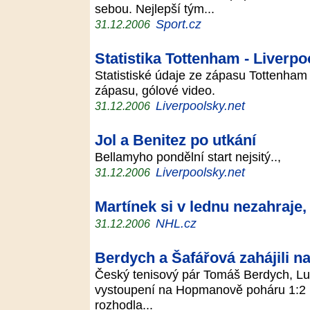
sebou. Nejlepší tým...
Sport.cz
31.12.2006
Statistika Tottenham - Liverpo
Statistiské údaje ze zápasu Tottenham 
zápasu, gólové video.
Liverpoolsky.net
31.12.2006
Jol a Benitez po utkání
Bellamyho pondělní start nejsitý..,
Liverpoolsky.net
31.12.2006
Martínek si v lednu nezahraje
NHL.cz
31.12.2006
Berdych a Šafářová zahájili 
Český tenisový pár Tomáš Berdych, Lu
vystoupení na Hopmanově poháru 1:2 n
rozhodla...