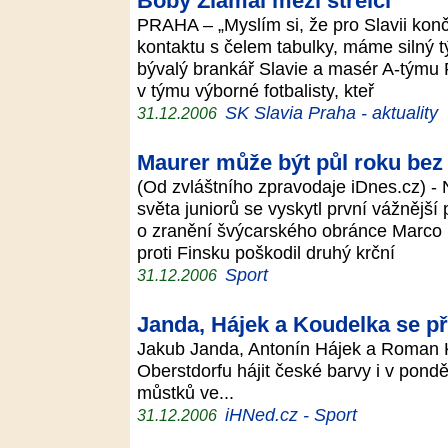
Boby Zlámal mezi střelci
PRAHA – „Myslím si, že pro Slavii končí
kontaktu s čelem tabulky, máme silný 
bývalý brankář Slavie a masér A-týmu 
v týmu výborné fotbalisty, kteř
SK Slavia Praha - aktuality
31.12.2006
Maurer může být půl roku bez
(Od zvláštního zpravodaje iDnes.cz) 
světa juniorů se vyskytl první vážnější
o zranění švýcarského obránce Marco 
proti Finsku poškodil druhý krční
Sport
31.12.2006
Janda, Hájek a Koudelka se p
Jakub Janda, Antonín Hájek a Roman K
Oberstdorfu hájit české barvy i v pon
můstků ve...
iHNed.cz - Sport
31.12.2006