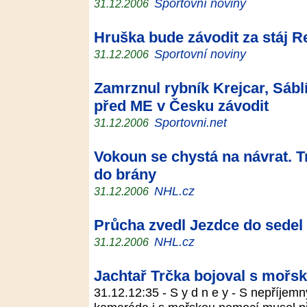
Sportovní noviny
31.12.2006
Hruška bude závodit za stáj R
Sportovní noviny
31.12.2006
Zamrznul rybník Krejcar, Sábl
před ME v Česku závodit
Sportovni.net
31.12.2006
Vokoun se chystá na návrat. Tr
do brány
NHL.cz
31.12.2006
Průcha zvedl Jezdce do sedel
NHL.cz
31.12.2006
Jachtař Trčka bojoval s mořs
31.12.12:35 - S y d n e y - S nepříjem