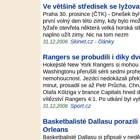
Ve většině středisek se lyžov
Praha 30. prosince (ČTK) - Dnešek byl
první volný den této zimy, kdy bylo mož
lyžaře otevřela některá velká horská st
naplno užít zimy. Nic na tom nezm
Skinet.cz - články
31.12.2006
Rangers se probudili i díky 
Hokejisté New York Rangers si mohou 
Washingtonu přerušili sérii sedmi prohe
nemohoucnost. Jezdci nedokázali přek
minut, prosadil se až Petr Průcha. Ch
Olafa Kölziga v brance Capitals hned d
vítězství Rangers 4:1. Po utkání byl v
Sport.cz
31.12.2006
Basketbalisté Dallasu porazil
Orleans
Basketbalisté Dallasu si připsali v ne