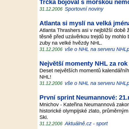
Trčka bojoval s mořskou nem
Sportovní noviny
31.12.2006
Atlanta si myslí na velká jmén
Atlanta Thrashers asi v nejbližší dob
těsně před uzávěrkou trejdů by mohlo b
zuby na velké hvězdy NHL.
vše o NHL na serveru NHLp
31.12.2006
Největší momenty NHL za rok
Deset největších momentů kalendářního
NHL!
vše o NHL na serveru NHLp
31.12.2006
První sprint Neumannové: 21.
Mnichov - Kateřina Neumannová zakonč
historické olympijské zlato, průměrný
Ski.
Aktuálně.cz - sport
31.12.2006