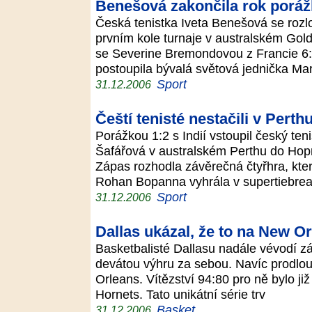
Benešová zakončila rok porá
Česká tenistka Iveta Benešová se rozl
prvním kole turnaje v australském Gold
se Severine Bremondovou z Francie 6:
postoupila bývalá světová jednička Ma
Sport
31.12.2006
Čeští tenisté nestačili v Perthu
Porážkou 1:2 s Indií vstoupil český te
Šafářová v australském Perthu do Ho
Zápas rozhodla závěrečná čtyřhra, kter
Rohan Bopanna vyhrála v supertiebre
Sport
31.12.2006
Dallas ukázal, že to na New O
Basketbalisté Dallasu nadále vévodí 
devátou výhru za sebou. Navíc prodlouž
Orleans. Vítězství 94:80 pro ně bylo j
Hornets. Tato unikátní série trv
Basket
31.12.2006