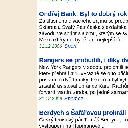
Ondřej Bank: Byl to dobrý rok
Za slušného diváckého zájmu se předp
Skiareálu Svatý Petr česká sjezdařská e
závodu ve sprint slalomu, kterým se sy
Mezi aktéry nechyběl ani nejlepší če
Sport
31.12.2006
Rangers se probudili, i díky
New York Rangers v sobotu prolomili sé
který přehráli 4:1. Výrazně se o to přič
postaral o dvě branky Jezdců a byl vyh
zásahů asistoval obránce Karel Rachůn
forvard Martin Straka, po jedné zazna
Sport.cz
31.12.2006
Berdych s Šafářovou prohráli
Český tenisový pár Tomáš Berdych, Lu
vystoupení na Hopmanově...