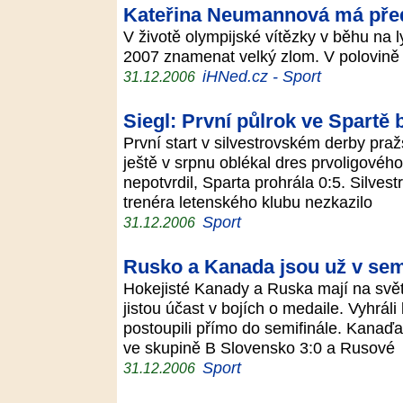
Kateřina Neumannová má pře
V životě olympijské vítězky v běhu na
2007 znamenat velký zlom. V polovině 
iHNed.cz - Sport
31.12.2006
Siegl: První půlrok ve Spartě
První start v silvestrovském derby pražs
ještě v srpnu oblékal dres prvoligovéh
nepotvrdil, Sparta prohrála 0:5. Silves
trenéra letenského klubu nezkazilo
Sport
31.12.2006
Rusko a Kanada jsou už v sem
Hokejisté Kanady a Ruska mají na svě
jistou účast v bojích o medaile. Vyhrál
postoupili přímo do semifinále. Kanaď
ve skupině B Slovensko 3:0 a Rusové
Sport
31.12.2006