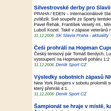
Silvestrovské derby pro Slavii
PRAHA / EDEN – Internacionálové Slav
zvítězili. Své soupeře ze Sparty tentokr
Pavel Řehák, František Veselý ml., Mir
Luboš Kozel. Také v zápase veteránů 
SK Slavia Praha - aktuality
31.12.2006
Češi prohráli na Hopman Cupu 
Český tenisový pár Tomáš Berdych, Lu
vystoupení na Hopmanově poháru 1:2 n
Deník Sport CZ
31.12.2006
Výsledky sobotních zápasů N
New York Rangers v sobotu prolomili sé
který přehráli 4:1.
Deník Sport CZ
31.12.2006
Šampionát se hraje v místě, k