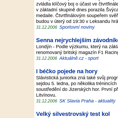
zvládla klíčový boj o účast ve čtvrtfiná
v základní skupině dnes porazila Švýcar
medaile. Čtvrtfinálovým soupeřem svě
budou v úterý od 19:30 v Leksandu h
Sportovní noviny
31.12.2006
Senna nejrychlejším závodní
Londýn - Podle výzkumu, který na zákl
renomovaný britský magazín F1 Racin
Aktuálně.cz - sport
31.12.2006
I béčko pojede na hory
Slávistická juniorka zná také svůj prog
sejdou 5. ledna, po několika trénincíc
soustředění do Jizerských hor. První př
Litvínovu.
SK Slavia Praha - aktuality
31.12.2006
Velký silvestrovský test kol