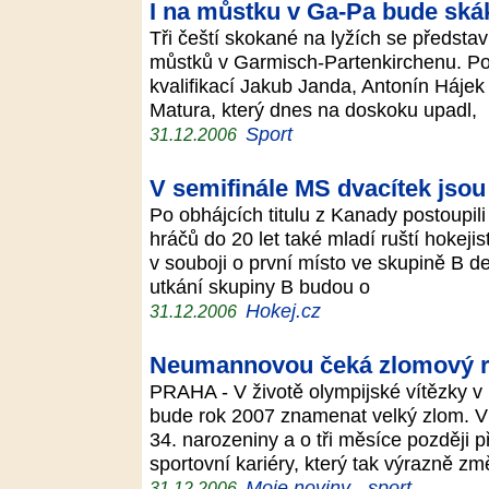
I na můstku v Ga-Pa bude skák
Tři čeští skokané na lyžích se předsta
můstků v Garmisch-Partenkirchenu. Pod
kvalifikací Jakub Janda, Antonín Háje
Matura, který dnes na doskoku upadl,
Sport
31.12.2006
V semifinále MS dvacítek jso
Po obhájcích titulu z Kanady postoupili
hráčů do 20 let také mladí ruští hokeji
v souboji o první místo ve skupině B d
utkání skupiny B budou o
Hokej.cz
31.12.2006
Neumannovou čeká zlomový 
PRAHA - V životě olympijské vítězky 
bude rok 2007 znamenat velký zlom. V 
34. narozeniny a o tři měsíce později p
sportovní kariéry, který tak výrazně změ
Moje noviny - sport
31.12.2006