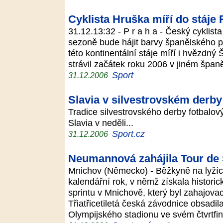
Cyklista Hruška míří do stáje 
31.12.13:32 - P r a h a - Český cyklist
sezoně bude hájit barvy španělského 
této kontinentální stáje míří i hvězdn
strávil začátek roku 2006 v jiném špa
Sport
31.12.2006
Slavia v silvestrovském derby
Tradice silvestrovského derby fotbalov
Slavia v neděli...
Sport.cz
31.12.2006
Neumannová zahájila Tour de 
Mnichov (Německo) - Běžkyně na lyží
kalendářní rok, v němž získala historic
sprintu v Mnichově, který byl zahajova
Třiatřicetiletá česká závodnice obsadi
Olympijského stadionu ve svém čtvrtfi