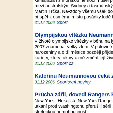
kamaráda i s mořskou nemocí musel př
mezi australským Sydney a tasmánský
Martin Trčka. Navzdory všemu však doká
přispět k osmému místu posádky lodě 
Sport
31.12.2006
Olympijskou vítězku Neumann
V životě olympijské vítězky v běhu na
2007 znamenat velký zlom. V polovině 
narozeniny a o tři měsíce později přijd
kariéry, který tak výrazně změní její živ
Sport.cz
31.12.2006
Kateřinu Neumannovou čeká 
Sportovní noviny
31.12.2006
Průcha zářil, dovedl Rangers k
New York - Hokejisté New York Range
utkání proti Washingtonu přerušili sérii
střeleckou nemohoucnost.