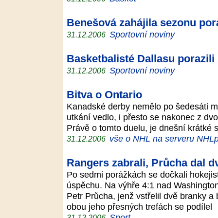
Benešová zahájila sezonu po
Sportovní noviny
31.12.2006
Basketbalisté Dallasu porazil
Sportovní noviny
31.12.2006
Bitva o Ontario
Kanadské derby nemělo po šedesáti min
utkání vedlo, i přesto se nakonec z d
Právě o tomto duelu, je dnešní krátké s
vše o NHL na serveru NHLp
31.12.2006
Rangers zabrali, Průcha dal d
Po sedmi porážkách se dočkali hokeji
úspěchu. Na výhře 4:1 nad Washington
Petr Průcha, jenž vstřelil dvě branky a
obou jeho přesných trefách se podílel
Sport
31.12.2006