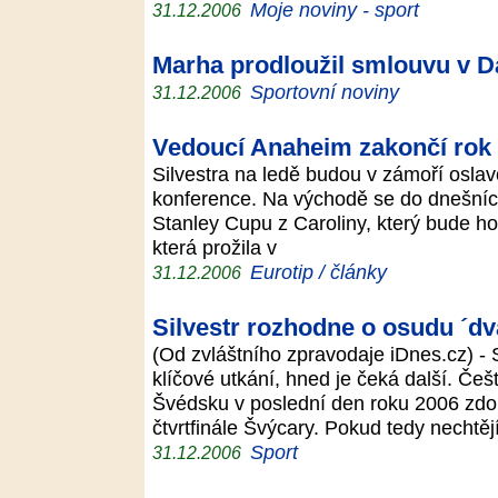
Moje noviny - sport
31.12.2006
Marha prodloužil smlouvu v 
Sportovní noviny
31.12.2006
Vedoucí Anaheim zakončí rok
Silvestra na ledě budou v zámoří osla
konference. Na východě se do dnešní
Stanley Cupu z Caroliny, který bude ho
která prožila v
Eurotip / články
31.12.2006
Silvestr rozhodne o osudu ´dv
(Od zvláštního zpravodaje iDnes.cz) - 
klíčové utkání, hned je čeká další. Češt
Švédsku v poslední den roku 2006 zdol
čtvrtfinále Švýcary. Pokud tedy nechtěj
Sport
31.12.2006