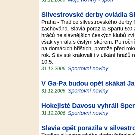
Silvestrovské derby ovládla S
Praha - Tradice silvestrovského derby 
zachována. Slavia porazila Spartu 5:0
hráčů nejslavnějších českých klubů zví
však vyhrála s čistým skórem. Po roční
na domácích hřištích, protože před ro
rok. Slávisté kralovali i v utkání hráčů
10:5.
Sportovní noviny
31.12.2006
V Ga-Pa budou opět skákat Ja
Sportovní noviny
31.12.2006
Hokejisté Davosu vyhráli Spe
Sportovní noviny
31.12.2006
Slavia opět porazila v silves