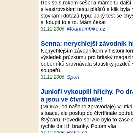
Rok se s rokem sešel a máme tu další v
silvestrovském testu plášťů a klik by
stovkami dotazů typu: Jaký test se chy
si koupit to a to. Mám čekat
Mountainbike.cz
31.12.2006
Senna: nerychlejší závodník hi
Nejrychlejším závodníkem v historii for
výsledek průzkumu pro britský magazí
odborníků srovnávala statistiky jezdců 
soupeřů.
Sport
31.12.2006
Junioři vykoupili hříchy. Po d
a jsou ve čtvrtfinále!
(MORA, od našeho zpravodaje) V utkání
situace, ale postup do čtvrtfinále potřeb
Švýcarů. Povedlo se! Ale bylo to zase 
rychle dali tři branky. Potom vša
Hokej.cz
31.12.2006