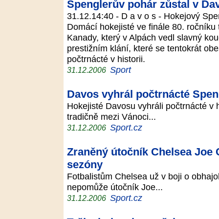
Spenglerův pohár zůstal v Da
31.12.14:40 - D a v o s - Hokejový Sp
Domácí hokejisté ve finále 80. ročníku t
Kanady, který v Alpách vedl slavný ko
prestižním klání, které se tentokrát o
počtrnácté v historii.
Sport
31.12.2006
Davos vyhrál počtrnácté Spen
Hokejisté Davosu vyhráli počtrnácté v h
tradičně mezi Vánoci...
Sport.cz
31.12.2006
Zraněný útočník Chelsea Joe C
sezóny
Fotbalistům Chelsea už v boji o obhajo
nepomůže útočník Joe...
Sport.cz
31.12.2006