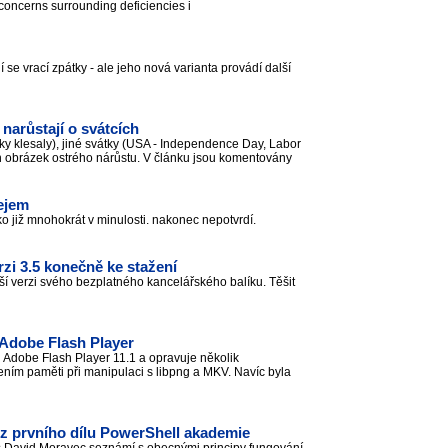
concerns surrounding deficiencies i
se vrací zpátky - ale jeho nová varianta provádí další
 narůstají o svátcích
iky klesaly), jiné svátky (USA - Independence Day, Labor
h obrázek ostrého nárůstu. V článku jsou komentovány
lejem
ako již mnohokrát v minulosti. nakonec nepotvrdí.
rzi 3.5 konečně ke stažení
ší verzi svého bezplatného kancelářského balíku. Těšit
 Adobe Flash Player
 Adobe Flash Player 11.1 a opravuje několik
ením paměti při manipulaci s libpng a MKV. Navíc byla
z prvního dílu PowerShell akademie