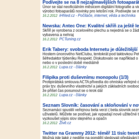
Podívejte se na 8 nejzajímavějších fotoapará
Únor se stal neoficiálním měsícem digitální fotografie a 
výrobci fotoaparátů novinky pro letošní rok. Podívejte se 
iHNed.cz - Počítače, internet, věda a technika
16.2.2012
Newska: Antec One: Kvalitní skříň za ještě l
Skříň je vyrobena z ocelového plechu a nejedná se o žád
vybavena a nehraj
PCTuning.cz
16.2.2012
Erik Tabery: svoboda Internetu je důležitějš
Hostem únorového NetClubu, tentokrát pod taktovkou Petr
šéfredaktor týdeníku Respekt. Diskutovalo se například o d
nebo o v poslední době mediálně
Lupa.cz - články
16.2.2012
Filipika proti duševnímu monopolu (1/3)
Protipirátská smlouva ACTA přivedla do ohniska veřejné 
práv tzv. duševního vlastnictví a jakých základních svo
že přišel čas posunout se o krok dál
Lupa.cz - články
16.2.2012
Seznam Slovník: časování a skloňování v nov
Seznamáci spustili veřejnou beta verzi ( beta.slovnik.se
uživatelů. Můžete se podívat, jak vypadají nové užitečné
vyzkoušet výpis slov stejného a opačn
Živě.cz
16.2.2012
Twitter na Grammy 2012: téměř 11 tisíc twee
Možná jste také z neděle na pondělí sledovali předáván