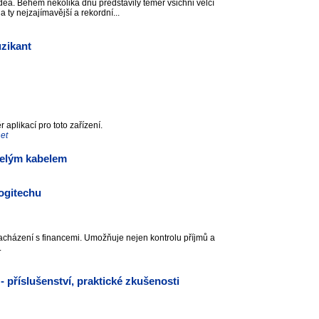
videa. Během několika dnů představily téměř všichni velcí
na ty nejzajímavější a rekordní...
zikant
r aplikací pro toto zařízení.
net
telým kabelem
ogitechu
acházení s financemi. Umožňuje nejen kontrolu příjmů a
L.
 příslušenství, praktické zkušenosti