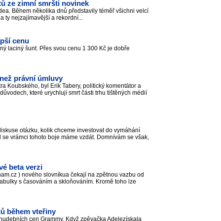
tů ze zimní smršti novinek
videa. Během několika dnů představily téměř všichni velcí
na ty nejzajímavější a rekordní...
epší cenu
ný laciný šunt. Přes svou cenu 1 300 Kč je dobře
í než právní úmluvy
a Koubského, byl Erik Tabery, politický komentátor a
ůvodech, které urychlují smrt části trhu tištěných médií
diskuse otázku, kolik chceme investovat do vymáhání
bod se vrámci tohoto boje máme vzdát. Domnívám se však,
é beta verzi
znam.cz ) nového slovníkua čekají na zpětnou vazbu od
 tabulky s časováním a skloňováním. Kromě toho lze
tů během vteřiny
í hudebních cen Grammy. Když zpěvačka Adelezískala