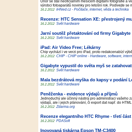
Únor se stal neoficiálním měsícem digitální fotografie a 
výrobci fotoaparátů novinky pro letošní rok. Podívejte se 
iHNed.cz - Počítače, internet, věda a technika
16.2.2012
Recenze: HTC Sensation XE: přestrojený mu
Svět hardware
16.2.2012
Jarní soutěž přetaktování od firmy Gigabyte
Svět hardware
16.2.2012
iPad: Air Video Free; Lékárny
Chip vychází i ve verzi pro iPad, proto redakcenabízí výbě
CHIP - CHIP online - Hardware, software, inter
16.2.2012
Gigabyte vypustil do světa myš se zatahova
Svět hardware
16.2.2012
Mala bezdrátová myška do kapsy v podání L
Svět hardware
16.2.2012
Peněženka - evidence výdajů a příjmů
Jednoduchý ale účinný nástroj pro administraci vašeho z
výdajů, ale i jejich plánování, či export dat např. do HTM
Zdarma.org
16.2.2012
Recenze elegantního HTC Rhyme - třetí část -
PDASoft
16.2.2012
Inovovaná tiskárna Epson TM-C3400