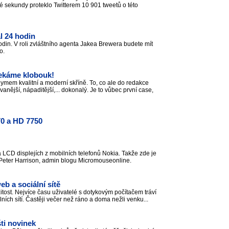
 sekundy proteklo Twitterem 10 901 tweetů o této
l 24 hodin
odin. V roli zvláštního agenta Jakea Brewera budete mít
to.
ekáme klobouk!
mem kvalitní a moderní skříně. To, co ale do redakce
anější, nápaditější,... dokonalý. Je to vůbec první case,
70 a HD 7750
 LCD displejích z mobilních telefonů Nokia. Takže zde je
 Peter Harrison, admin blogu Micromouseonline.
eb a sociální sítě
žitost. Nejvíce času uživatelé s dotykovým počítačem tráví
ních sítí. Častěji večer než ráno a doma nežli venku...
ti novinek