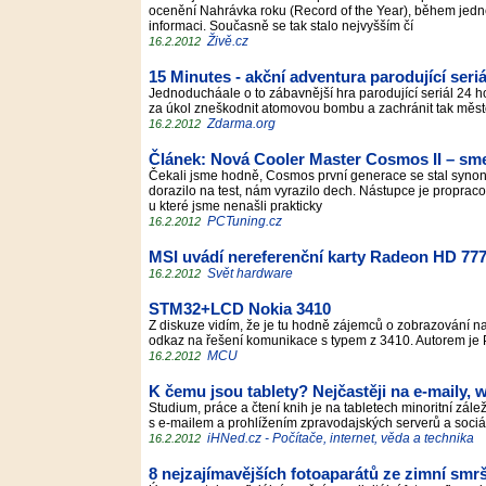
ocenění Nahrávka roku (Record of the Year), během jedné
informaci. Současně se tak stalo nejvyšším čí
Živě.cz
16.2.2012
15 Minutes - akční adventura parodující seriá
Jednoducháale o to zábavnější hra parodující seriál 24 h
za úkol zneškodnit atomovou bombu a zachránit tak měs
Zdarma.org
16.2.2012
Článek: Nová Cooler Master Cosmos II – sm
Čekali jsme hodně, Cosmos první generace se stal synony
dorazilo na test, nám vyrazilo dech. Nástupce je propracov
u které jsme nenašli prakticky
PCTuning.cz
16.2.2012
MSI uvádí nereferenční karty Radeon HD 77
Svět hardware
16.2.2012
STM32+LCD Nokia 3410
Z diskuze vidím, že je tu hodně zájemců o zobrazování na
odkaz na řešení komunikace s typem z 3410. Autorem je
MCU
16.2.2012
K čemu jsou tablety? Nejčastěji na e-maily, w
Studium, práce a čtení knih je na tabletech minoritní zále
s e-mailem a prohlížením zpravodajských serverů a sociál
iHNed.cz - Počítače, internet, věda a technika
16.2.2012
8 nejzajímavějších fotoaparátů ze zimní smrš