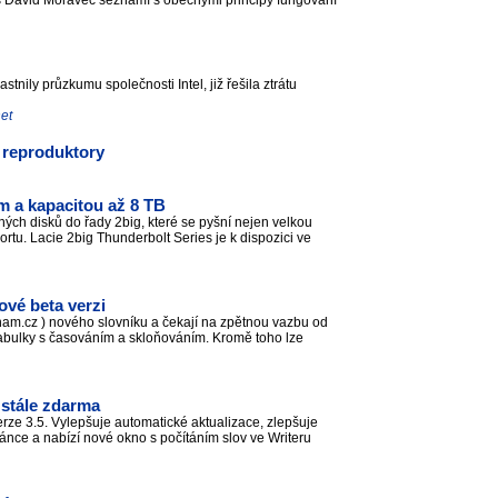
ás David Moravec seznámí s obecnými principy fungování
tnily průzkumu společnosti Intel, již řešila ztrátu
net
s reproduktory
em a kapacitou až 8 TB
ých disků do řady 2big, které se pyšní nejen velkou
rtu. Lacie 2big Thunderbolt Series je k dispozici ve
ové beta verzi
znam.cz ) nového slovníku a čekají na zpětnou vazbu od
 tabulky s časováním a skloňováním. Kromě toho lze
a stále zdarma
erze 3.5. Vylepšuje automatické aktualizace, zlepšuje
tránce a nabízí nové okno s počítáním slov ve Writeru