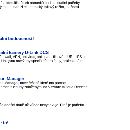
ů a identifikačních náramků podle aktuální potřeby
ý model nabízí ekonomický tiskový režim, možnost
tální budoucnost!
ální kamery D-Link DCS
all, VPN, antivirus, antispam, filtrování URL, IPS a
-Link jsou navrženy speciálně pro firmy, profesionální
tion Manager
on Manager, nové řešení, které má pomoci
a práce s cloudy založenými na VMware vCloud Director.
ení a dnešní době už vůbec nevyhovuje. Proč je potřeba
 to!