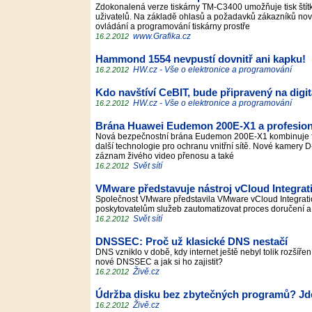
Zdokonalená verze tiskárny TM-C3400 umožňuje tisk štítk
uživatelů. Na základě ohlasů a požadavků zákazníků nov
ovládání a programování tiskárny prostře
www.Grafika.cz
16.2.2012
Hammond 1554 nevpustí dovnitř ani kapku!
HW.cz - Vše o elektronice a programování
16.2.2012
Kdo navštíví CeBIT, bude připravený na digi
HW.cz - Vše o elektronice a programování
16.2.2012
Brána Huawei Eudemon 200E-X1 a profesion
Nová bezpečnostní brána Eudemon 200E-X1 kombinuje firew
další technologie pro ochranu vnitřní sítě. Nové kamery D
záznam živého video přenosu a také
Svět sítí
16.2.2012
VMware představuje nástroj vCloud Integra
Společnost VMware představila VMware vCloud Integrati
poskytovatelům služeb zautomatizovat proces doručení 
Svět sítí
16.2.2012
DNSSEC: Proč už klasické DNS nestačí
DNS vzniklo v době, kdy internet ještě nebyl tolik rozšíř
nové DNSSEC a jak si ho zajistit?
Živě.cz
16.2.2012
Údržba disku bez zbytečných programů? Jde
Živě.cz
16.2.2012