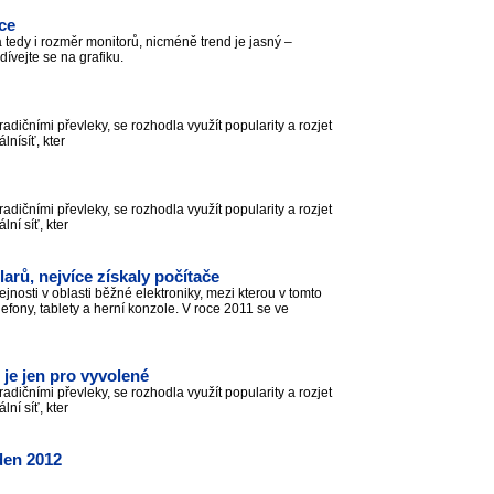
ce
 tedy i rozměr monitorů, nicméně trend je jasný –
dívejte se na grafiku.
ičními převleky, se rozhodla využít popularity a rozjet
álnísíť, kter
ičními převleky, se rozhodla využít popularity a rozjet
ální síť, kter
arů, nejvíce získaly počítače
jnosti v oblasti běžné elektroniky, mezi kterou v tomto
lefony, tablety a herní konzole. V roce 2011 se ve
 je jen pro vyvolené
ičními převleky, se rozhodla využít popularity a rozjet
ální síť, kter
den 2012