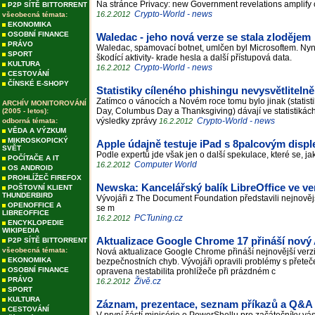
Na stránce Privacy: new Government revelations amplify 
P2P SÍTĚ BITTORRENT
Crypto-World - news
16.2.2012
všeobecná témata:
EKONOMIKA
OSOBNÍ FINANCE
Waledac - jeho nová verze se stala zlodějem
PRÁVO
Waledac, spamovací botnet, umlčen byl Microsoftem. Nyní 
SPORT
škodící aktivity- krade hesla a další přístupová data.
KULTURA
Crypto-World - news
16.2.2012
CESTOVÁNÍ
ČÍNSKÉ E-SHOPY
Statistiky cíleného phishingu nevysvětlitelně
Zatímco o vánocích a Novém roce tomu bylo jinak (statist
ARCHÍV MONITOROVÁNÍ
Day, Columbus Day a Thanksgiving) dávají ve statistikác
(2005 - letos):
výsledky zprávy
Crypto-World - news
odborná témata:
16.2.2012
VĚDA A VÝZKUM
MIKROSKOPICKÝ
Apple údajně testuje iPad s 8palcovým disp
SVĚT
Podle expertů jde však jen o další spekulace, které se, j
POČÍTAČE A IT
Computer World
16.2.2012
OS ANDROID
PROHLÍŽEČ FIREFOX
Newska: Kancelářský balík LibreOffice ve ve
POŠTOVNÍ KLIENT
THUNDERBIRD
Vývojáři z The Document Foundation představili nejnověj
OPENOFFICE A
se m
LIBREOFFICE
PCTuning.cz
16.2.2012
ENCYKLOPEDIE
WIKIPEDIA
Aktualizace Google Chrome 17 přináší nový
P2P SÍTĚ BITTORRENT
všeobecná témata:
Nová aktualizace Google Chrome přináší nejnovější verzi
EKONOMIKA
bezpečnostních chyb. Vývojáři opravili problémy s přeteč
OSOBNÍ FINANCE
opravena nestabilita prohlížeče při prázdném c
PRÁVO
Živě.cz
16.2.2012
SPORT
KULTURA
Záznam, prezentace, seznam příkazů a Q&A 
CESTOVÁNÍ