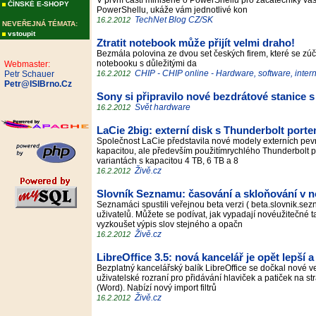
V první částí minisérie o PowerShellu pro začátečníky v
ČÍNSKÉ E-SHOPY
PowerShellu, ukáže vám jednotlivé kon
TechNet Blog CZ/SK
16.2.2012
NEVEŘEJNÁ TÉMATA:
vstoupit
Ztratit notebook může přijít velmi draho!
Bezmála polovina ze dvou set českých firem, které se zúčas
notebooku s důležitými da
Webmaster:
CHIP - CHIP online - Hardware, software, inter
Petr Schauer
16.2.2012
Petr@ISIBrno.Cz
Sony si připravilo nové bezdrátové stanice 
Svět hardware
16.2.2012
LaCie 2big: externí disk s Thunderbolt port
Společnost LaCie představila nové modely externích pevn
kapacitou, ale především použitímrychlého Thunderbolt po
variantách s kapacitou 4 TB, 6 TB a 8
Živě.cz
16.2.2012
Slovník Seznamu: časování a skloňování v n
Seznamáci spustili veřejnou beta verzi ( beta.slovnik.se
uživatelů. Můžete se podívat, jak vypadají novéužitečné
vyzkoušet výpis slov stejného a opačn
Živě.cz
16.2.2012
LibreOffice 3.5: nová kancelář je opět lepší 
Bezplatný kancelářský balík LibreOffice se dočkal nové v
uživatelské rozraní pro přidávání hlaviček a patiček na s
(Word). Nabízí nový import filtrů
Živě.cz
16.2.2012