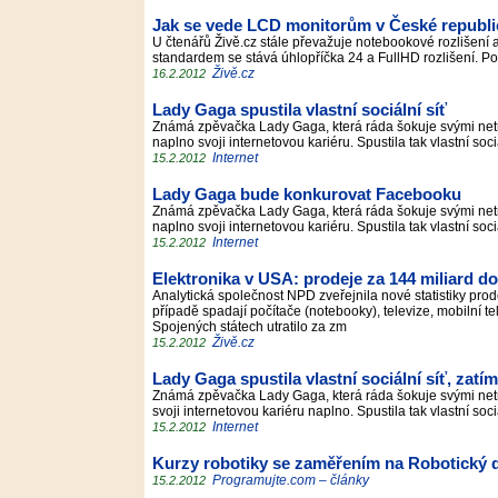
Jak se vede LCD monitorům v České republi
U čtenářů Živě.cz stále převažuje notebookové rozlišení a
standardem se stává úhlopříčka 24 a FullHD rozlišení. Po
Živě.cz
16.2.2012
Lady Gaga spustila vlastní sociální síť
Známá zpěvačka Lady Gaga, která ráda šokuje svými netrad
naplno svoji internetovou kariéru. Spustila tak vlastní soci
Internet
15.2.2012
Lady Gaga bude konkurovat Facebooku
Známá zpěvačka Lady Gaga, která ráda šokuje svými netrad
naplno svoji internetovou kariéru. Spustila tak vlastní soci
Internet
15.2.2012
Elektronika v USA: prodeje za 144 miliard dol
Analytická společnost NPD zveřejnila nové statistiky prode
případě spadají počítače (notebooky), televize, mobilní te
Spojených státech utratilo za zm
Živě.cz
15.2.2012
Lady Gaga spustila vlastní sociální síť, zatím
Známá zpěvačka Lady Gaga, která ráda šokuje svými netrad
svoji internetovou kariéru naplno. Spustila tak vlastní soci
Internet
15.2.2012
Kurzy robotiky se zaměřením na Robotický 
Programujte.com – články
15.2.2012