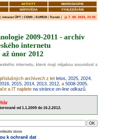
AKTIVITY
MIKROSKOPIE
NÁPOVĚDA
VYHLEDÁVÁNÍ
|
intranet ÚPT
|
CSMS
|
EUREM
|
Trends
|
je 7. 08. 2026, 23:35
nologie 2009-2011 - archív
ského internetu
 až únor 2012
eského internetu, které mají nějakou souvislost s
 příslušných archívech z let
letos
,
2025
,
2024
,
2016
,
2015
,
2014
,
2013
,
2012
, a
5008-2005
.
ače a IT najdete
na stránce on-line odkazů
.
hív
itorované od 1.1.2009 do 16.2.2012.
erékoliv slovo
vou k ochraně dat