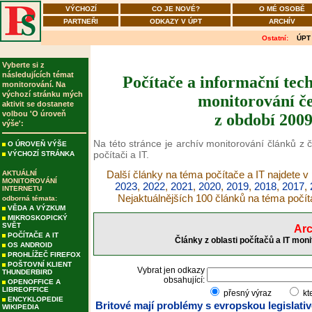
VÝCHOZÍ
CO JE NOVÉ?
O MÉ OSOBĚ
PARTNEŘI
ODKAZY V ÚPT
ARCHÍV
Ostatní:
ÚPT
Vyberte si z
následujících témat
Počítače a informační tech
monitorování. Na
výchozí stránku mých
monitorování če
aktivit se dostanete
volbou 'O úroveň
z období 2009
výše':
Na této stránce je archív monitorování článků z č
O ÚROVEŇ VÝŠE
počítači a IT.
VÝCHOZÍ STRÁNKA
Další články na téma počítače a IT najdete v
AKTUÁLNÍ
MONITOROVÁNÍ
2023
,
2022
,
2021
,
2020
,
2019
,
2018
,
2017
,
INTERNETU
Nejaktuálnějších 100 článků na téma počít
odborná témata:
VĚDA A VÝZKUM
MIKROSKOPICKÝ
SVĚT
Arc
POČÍTAČE A IT
Články z oblasti počítačů a IT mon
OS ANDROID
PROHLÍŽEČ FIREFOX
POŠTOVNÍ KLIENT
Vybrat jen odkazy
THUNDERBIRD
obsahující:
OPENOFFICE A
LIBREOFFICE
přesný výraz
kt
ENCYKLOPEDIE
Britové mají problémy s evropskou legislati
WIKIPEDIA