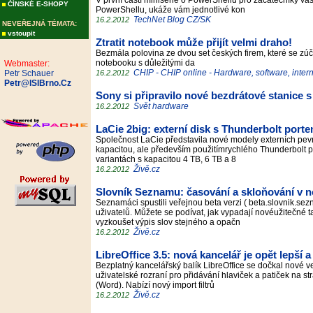
V první částí minisérie o PowerShellu pro začátečníky v
ČÍNSKÉ E-SHOPY
PowerShellu, ukáže vám jednotlivé kon
TechNet Blog CZ/SK
16.2.2012
NEVEŘEJNÁ TÉMATA:
vstoupit
Ztratit notebook může přijít velmi draho!
Bezmála polovina ze dvou set českých firem, které se zúčas
notebooku s důležitými da
Webmaster:
CHIP - CHIP online - Hardware, software, inter
Petr Schauer
16.2.2012
Petr@ISIBrno.Cz
Sony si připravilo nové bezdrátové stanice 
Svět hardware
16.2.2012
LaCie 2big: externí disk s Thunderbolt port
Společnost LaCie představila nové modely externích pevn
kapacitou, ale především použitímrychlého Thunderbolt po
variantách s kapacitou 4 TB, 6 TB a 8
Živě.cz
16.2.2012
Slovník Seznamu: časování a skloňování v n
Seznamáci spustili veřejnou beta verzi ( beta.slovnik.se
uživatelů. Můžete se podívat, jak vypadají novéužitečné
vyzkoušet výpis slov stejného a opačn
Živě.cz
16.2.2012
LibreOffice 3.5: nová kancelář je opět lepší 
Bezplatný kancelářský balík LibreOffice se dočkal nové v
uživatelské rozraní pro přidávání hlaviček a patiček na s
(Word). Nabízí nový import filtrů
Živě.cz
16.2.2012