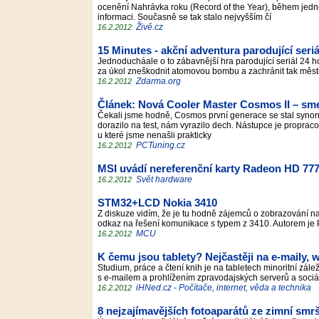
ocenění Nahrávka roku (Record of the Year), během jedné
informaci. Současně se tak stalo nejvyšším čí
Živě.cz
16.2.2012
15 Minutes - akční adventura parodující seriá
Jednoducháale o to zábavnější hra parodující seriál 24 h
za úkol zneškodnit atomovou bombu a zachránit tak měs
Zdarma.org
16.2.2012
Článek: Nová Cooler Master Cosmos II – sm
Čekali jsme hodně, Cosmos první generace se stal synony
dorazilo na test, nám vyrazilo dech. Nástupce je propracov
u které jsme nenašli prakticky
PCTuning.cz
16.2.2012
MSI uvádí nereferenční karty Radeon HD 77
Svět hardware
16.2.2012
STM32+LCD Nokia 3410
Z diskuze vidím, že je tu hodně zájemců o zobrazování na
odkaz na řešení komunikace s typem z 3410. Autorem je
MCU
16.2.2012
K čemu jsou tablety? Nejčastěji na e-maily, w
Studium, práce a čtení knih je na tabletech minoritní zále
s e-mailem a prohlížením zpravodajských serverů a sociál
iHNed.cz - Počítače, internet, věda a technika
16.2.2012
8 nejzajímavějších fotoaparátů ze zimní smrš