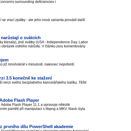
concerns surrounding deficiencies i
se vrací zpátky - ale jeho nová varianta provádí další
 narůstají o svátcích
iky klesaly), jiné svátky (USA - Independence Day, Labor
h obrázek ostrého nárůstu. V článku jsou komentovány
lejem
ako již mnohokrát v minulosti. nakonec nepotvrdí.
rzi 3.5 konečně ke stažení
ší verzi svého bezplatného kancelářského balíku. Těšit
 Adobe Flash Player
 Adobe Flash Player 11.1 a opravuje několik
ením paměti při manipulaci s libpng a MKV. Navíc byla
z prvního dílu PowerShell akademie