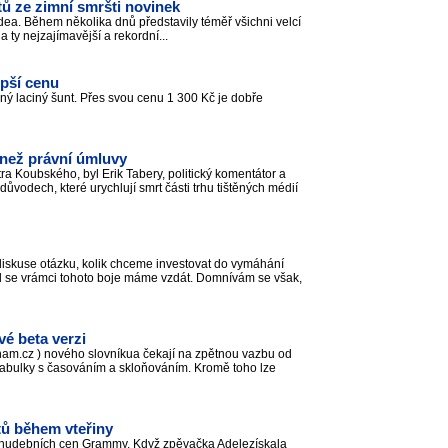
tů ze zimní smršti novinek
videa. Během několika dnů představily téměř všichni velcí
na ty nejzajímavější a rekordní...
epší cenu
ný laciný šunt. Přes svou cenu 1 300 Kč je dobře
í než právní úmluvy
a Koubského, byl Erik Tabery, politický komentátor a
ůvodech, které urychlují smrt části trhu tištěných médií
diskuse otázku, kolik chceme investovat do vymáhání
bod se vrámci tohoto boje máme vzdát. Domnívám se však,
é beta verzi
znam.cz ) nového slovníkua čekají na zpětnou vazbu od
 tabulky s časováním a skloňováním. Kromě toho lze
tů během vteřiny
í hudebních cen Grammy. Když zpěvačka Adelezískala