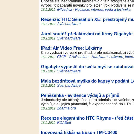
Únor se stal neoficiálním měsícem digitální fotografie a 
výrobci fotoaparátů novinky pro letošní rok. Podívejte se 
iHNed.cz - Počítače, internet, věda a technika
16.2.2012
Recenze: HTC Sensation XE: přestrojený mu
Svět hardware
16.2.2012
Jarní soutěž přetaktování od firmy Gigabyte
Svět hardware
16.2.2012
iPad: Air Video Free; Lékárny
Chip vychází i ve verzi pro iPad, proto redakcenabízí výbě
CHIP - CHIP online - Hardware, software, inter
16.2.2012
Gigabyte vypustil do světa myš se zatahova
Svět hardware
16.2.2012
Mala bezdrátová myška do kapsy v podání L
Svět hardware
16.2.2012
Peněženka - evidence výdajů a příjmů
Jednoduchý ale účinný nástroj pro administraci vašeho z
výdajů, ale i jejich plánování, či export dat např. do HTM
Zdarma.org
16.2.2012
Recenze elegantního HTC Rhyme - třetí část -
PDASoft
16.2.2012
Inovovaná tiskárna Epson TM-C3400