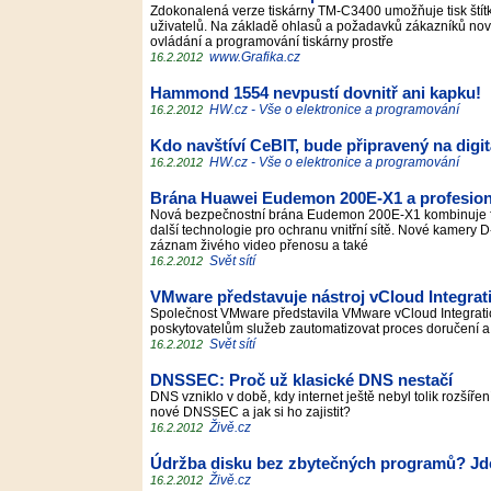
Zdokonalená verze tiskárny TM-C3400 umožňuje tisk štítk
uživatelů. Na základě ohlasů a požadavků zákazníků nov
ovládání a programování tiskárny prostře
www.Grafika.cz
16.2.2012
Hammond 1554 nevpustí dovnitř ani kapku!
HW.cz - Vše o elektronice a programování
16.2.2012
Kdo navštíví CeBIT, bude připravený na digi
HW.cz - Vše o elektronice a programování
16.2.2012
Brána Huawei Eudemon 200E-X1 a profesion
Nová bezpečnostní brána Eudemon 200E-X1 kombinuje firew
další technologie pro ochranu vnitřní sítě. Nové kamery D
záznam živého video přenosu a také
Svět sítí
16.2.2012
VMware představuje nástroj vCloud Integra
Společnost VMware představila VMware vCloud Integrati
poskytovatelům služeb zautomatizovat proces doručení 
Svět sítí
16.2.2012
DNSSEC: Proč už klasické DNS nestačí
DNS vzniklo v době, kdy internet ještě nebyl tolik rozšíř
nové DNSSEC a jak si ho zajistit?
Živě.cz
16.2.2012
Údržba disku bez zbytečných programů? Jde
Živě.cz
16.2.2012