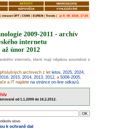
AKTIVITY
MIKROSKOPIE
NÁPOVĚDA
VYHLEDÁVÁNÍ
|
intranet ÚPT
|
CSMS
|
EUREM
|
Trends
|
je 8. 08. 2026, 17:20
nologie 2009-2011 - archív
ského internetu
 až únor 2012
eského internetu, které mají nějakou souvislost s
 příslušných archívech z let
letos
,
2025
,
2024
,
2016
,
2015
,
2014
,
2013
,
2012
, a
5008-2005
.
ače a IT najdete
na stránce on-line odkazů
.
hív
itorované od 1.1.2009 do 16.2.2012.
erékoliv slovo
vou k ochraně dat