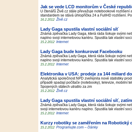
Jak se vede LCD monitorům v České republi
U čtenářů Živě.cz stále převažuje notebookové rozlišení a
standardem se stává úhlopříčka 24 a FullHD rozlišení. Po
Živě.cz
16.2.2012
Lady Gaga spustila vlastní sociální síť
Známá zpěvačka Lady Gaga, která ráda šokuje svými netrad
naplno svoji internetovou kariéru. Spustila tak vlastní soci
Internet
15.2.2012
Lady Gaga bude konkurovat Facebooku
Známá zpěvačka Lady Gaga, která ráda šokuje svými netrad
naplno svoji internetovou kariéru. Spustila tak vlastní soci
Internet
15.2.2012
Elektronika v USA: prodeje za 144 miliard dol
Analytická společnost NPD zveřejnila nové statistiky prode
případě spadají počítače (notebooky), televize, mobilní te
Spojených státech utratilo za zm
Živě.cz
15.2.2012
Lady Gaga spustila vlastní sociální síť, zatím
Známá zpěvačka Lady Gaga, která ráda šokuje svými netrad
svoji internetovou kariéru naplno. Spustila tak vlastní soci
Internet
15.2.2012
Kurzy robotiky se zaměřením na Robotický 
Programujte.com – články
15.2.2012