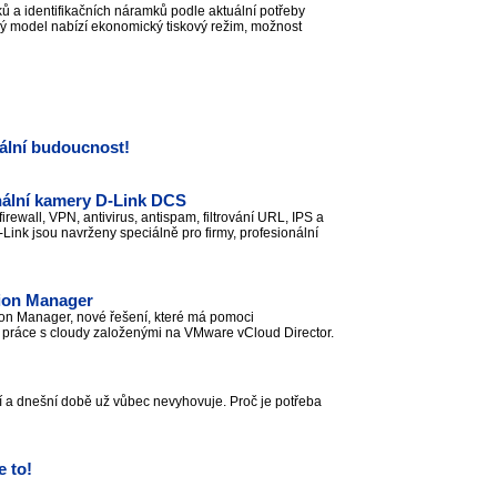
ů a identifikačních náramků podle aktuální potřeby
ý model nabízí ekonomický tiskový režim, možnost
tální budoucnost!
ální kamery D-Link DCS
all, VPN, antivirus, antispam, filtrování URL, IPS a
-Link jsou navrženy speciálně pro firmy, profesionální
tion Manager
on Manager, nové řešení, které má pomoci
a práce s cloudy založenými na VMware vCloud Director.
ení a dnešní době už vůbec nevyhovuje. Proč je potřeba
 to!