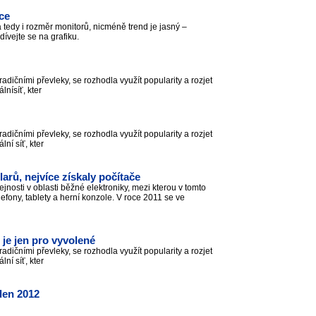
ce
 tedy i rozměr monitorů, nicméně trend je jasný –
dívejte se na grafiku.
ičními převleky, se rozhodla využít popularity a rozjet
álnísíť, kter
ičními převleky, se rozhodla využít popularity a rozjet
ální síť, kter
arů, nejvíce získaly počítače
jnosti v oblasti běžné elektroniky, mezi kterou v tomto
lefony, tablety a herní konzole. V roce 2011 se ve
 je jen pro vyvolené
ičními převleky, se rozhodla využít popularity a rozjet
ální síť, kter
den 2012