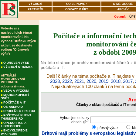
VÝCHOZÍ
CO JE NOVÉ?
O MÉ OSOBĚ
PARTNEŘI
ODKAZY V ÚPT
ARCHÍV
Ostatní:
ÚPT
Vyberte si z
následujících témat
Počítače a informační tech
monitorování. Na
výchozí stránku mých
monitorování če
aktivit se dostanete
volbou 'O úroveň
z období 2009
výše':
Na této stránce je archív monitorování článků z č
O ÚROVEŇ VÝŠE
počítači a IT.
VÝCHOZÍ STRÁNKA
Další články na téma počítače a IT najdete v
AKTUÁLNÍ
MONITOROVÁNÍ
2023
,
2022
,
2021
,
2020
,
2019
,
2018
,
2017
,
INTERNETU
Nejaktuálnějších 100 článků na téma počít
odborná témata:
VĚDA A VÝZKUM
MIKROSKOPICKÝ
SVĚT
Arc
POČÍTAČE A IT
Články z oblasti počítačů a IT mon
OS ANDROID
PROHLÍŽEČ FIREFOX
POŠTOVNÍ KLIENT
Vybrat jen odkazy
THUNDERBIRD
obsahující:
OPENOFFICE A
LIBREOFFICE
přesný výraz
kt
ENCYKLOPEDIE
Britové mají problémy s evropskou legislati
WIKIPEDIA