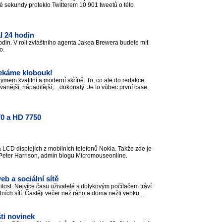
 sekundy proteklo Twitterem 10 901 tweetů o této
l 24 hodin
odin. V roli zvláštního agenta Jakea Brewera budete mít
to.
ekáme klobouk!
mem kvalitní a moderní skříně. To, co ale do redakce
anější, nápaditější,... dokonalý. Je to vůbec první case,
70 a HD 7750
 LCD displejích z mobilních telefonů Nokia. Takže zde je
 Peter Harrison, admin blogu Micromouseonline.
eb a sociální sítě
žitost. Nejvíce času uživatelé s dotykovým počítačem tráví
ních sítí. Častěji večer než ráno a doma nežli venku...
ti novinek