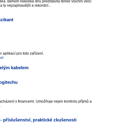
videa. Během několika dnů představily téměř všichni velcí
na ty nejzajímavější a rekordní...
zikant
r aplikací pro toto zařízení.
net
telým kabelem
ogitechu
acházení s financemi. Umožňuje nejen kontrolu příjmů a
L.
 příslušenství, praktické zkušenosti