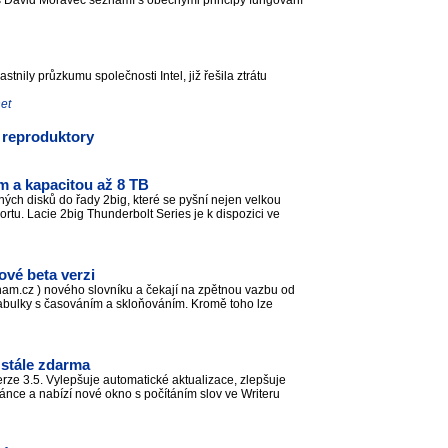
ás David Moravec seznámí s obecnými principy fungování
tnily průzkumu společnosti Intel, již řešila ztrátu
net
s reproduktory
em a kapacitou až 8 TB
ých disků do řady 2big, které se pyšní nejen velkou
rtu. Lacie 2big Thunderbolt Series je k dispozici ve
ové beta verzi
znam.cz ) nového slovníku a čekají na zpětnou vazbu od
 tabulky s časováním a skloňováním. Kromě toho lze
a stále zdarma
erze 3.5. Vylepšuje automatické aktualizace, zlepšuje
tránce a nabízí nové okno s počítáním slov ve Writeru