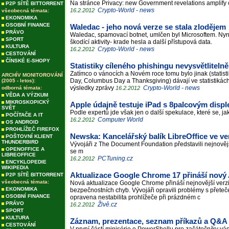
Na stránce Privacy: new Government revelations amplify 
P2P SÍTĚ BITTORRENT
Crypto-World - news
16.2.2012
všeobecná témata:
EKONOMIKA
OSOBNÍ FINANCE
Waledac - jeho nová verze se stala zlodějem
PRÁVO
Waledac, spamovací botnet, umlčen byl Microsoftem. Nyní 
SPORT
škodící aktivity- krade hesla a další přístupová data.
KULTURA
Crypto-World - news
16.2.2012
CESTOVÁNÍ
ČÍNSKÉ E-SHOPY
Statistiky cíleného phishingu nevysvětlitelně
Zatímco o vánocích a Novém roce tomu bylo jinak (statist
ARCHÍV MONITOROVÁNÍ
Day, Columbus Day a Thanksgiving) dávají ve statistikác
(2005 - letos):
výsledky zprávy
Crypto-World - news
odborná témata:
16.2.2012
VĚDA A VÝZKUM
MIKROSKOPICKÝ
Apple údajně testuje iPad s 8palcovým disp
SVĚT
Podle expertů jde však jen o další spekulace, které se, j
POČÍTAČE A IT
Computer World
16.2.2012
OS ANDROID
PROHLÍŽEČ FIREFOX
Newska: Kancelářský balík LibreOffice ve ve
POŠTOVNÍ KLIENT
THUNDERBIRD
Vývojáři z The Document Foundation představili nejnověj
OPENOFFICE A
se m
LIBREOFFICE
PCTuning.cz
16.2.2012
ENCYKLOPEDIE
WIKIPEDIA
Aktualizace Google Chrome 17 přináší nový
P2P SÍTĚ BITTORRENT
všeobecná témata:
Nová aktualizace Google Chrome přináší nejnovější verzi
EKONOMIKA
bezpečnostních chyb. Vývojáři opravili problémy s přeteč
OSOBNÍ FINANCE
opravena nestabilita prohlížeče při prázdném c
PRÁVO
Živě.cz
16.2.2012
SPORT
KULTURA
Záznam, prezentace, seznam příkazů a Q&A 
CESTOVÁNÍ