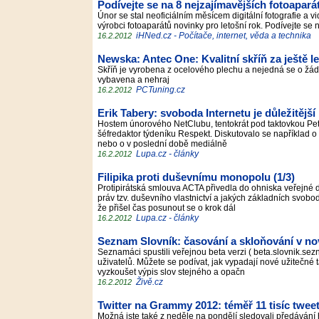
Podívejte se na 8 nejzajímavějších fotoapará
Únor se stal neoficiálním měsícem digitální fotografie a 
výrobci fotoaparátů novinky pro letošní rok. Podívejte se 
iHNed.cz - Počítače, internet, věda a technika
16.2.2012
Newska: Antec One: Kvalitní skříň za ještě l
Skříň je vyrobena z ocelového plechu a nejedná se o žád
vybavena a nehraj
PCTuning.cz
16.2.2012
Erik Tabery: svoboda Internetu je důležitějš
Hostem únorového NetClubu, tentokrát pod taktovkou Petr
šéfredaktor týdeníku Respekt. Diskutovalo se například o d
nebo o v poslední době mediálně
Lupa.cz - články
16.2.2012
Filipika proti duševnímu monopolu (1/3)
Protipirátská smlouva ACTA přivedla do ohniska veřejné 
práv tzv. duševního vlastnictví a jakých základních svo
že přišel čas posunout se o krok dál
Lupa.cz - články
16.2.2012
Seznam Slovník: časování a skloňování v nov
Seznamáci spustili veřejnou beta verzi ( beta.slovnik.se
uživatelů. Můžete se podívat, jak vypadají nové užitečné
vyzkoušet výpis slov stejného a opačn
Živě.cz
16.2.2012
Twitter na Grammy 2012: téměř 11 tisíc twee
Možná jste také z neděle na pondělí sledovali předáván