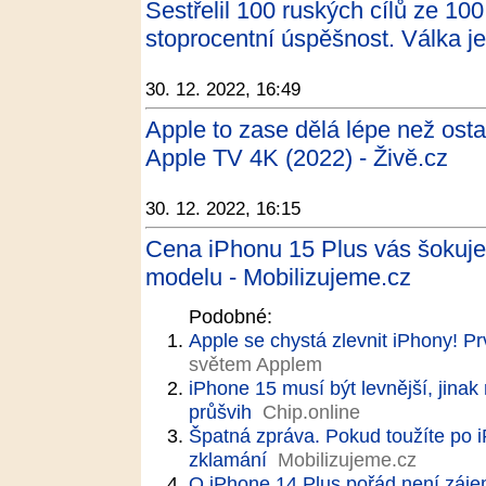
Sestřelil 100 ruských cílů ze 1
stoprocentní úspěšnost. Válka je
30. 12. 2022, 16:49
Apple to zase dělá lépe než osta
Apple TV 4K (2022) - Živě.cz
30. 12. 2022, 16:15
Cena iPhonu 15 Plus vás šokuje.
modelu - Mobilizujeme.cz
Podobné:
Apple se chystá zlevnit iPhony! P
světem Applem
iPhone 15 musí být levnější, jina
průšvih
Chip.online
Špatná zpráva. Pokud toužíte po 
zklamání
Mobilizujeme.cz
O iPhone 14 Plus pořád není zájem