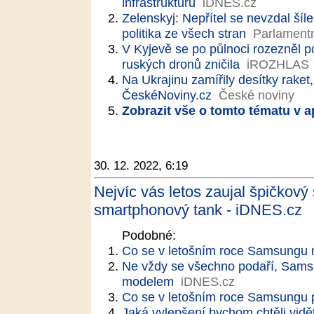
infrastrukturu
iDNES.cz
Zelenskyj: Nepřítel se nevzdal šíl
politika ze všech stran
Parlamentní
V Kyjevě se po půlnoci rozezněl 
ruských dronů zničila
iROZHLAS
Na Ukrajinu zamířily desítky raket
ČeskéNoviny.cz
České noviny
Zobrazit vše o tomto tématu v a
30. 12. 2022, 6:19
Nejvíc vás letos zaujal špičkov
smartphonový tank - iDNES.cz
Podobné:
Co se v letošním roce Samsungu 
Ne vždy se všechno podaří, Samsu
modelem
iDNES.cz
Co se v letošním roce Samsungu 
Jaká vylepšení bychom chtěli vidě