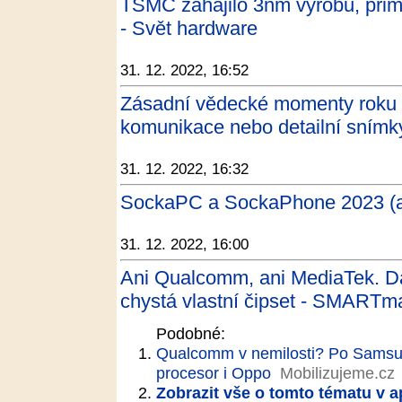
TSMC zahájilo 3nm výrobu, pri
- Svět hardware
31. 12. 2022, 16:52
Zásadní vědecké momenty roku 
komunikace nebo detailní sním
31. 12. 2022, 16:32
SockaPC a SockaPhone 2023 (ani 
31. 12. 2022, 16:00
Ani Qualcomm, ani MediaTek. Da
chystá vlastní čipset - SMARTm
Podobné:
Qualcomm v nemilosti? Po Samsun
procesor i Oppo
Mobilizujeme.cz
Zobrazit vše o tomto tématu v a