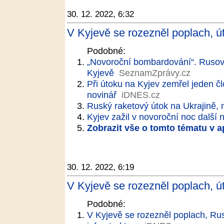
30. 12. 2022, 6:32
V Kyjevě se rozezněl poplach, út
Podobné:
„Novoroční bombardování“. Rusové
Kyjevě
SeznamZprávy.cz
Při útoku na Kyjev zemřel jeden č
novinář
iDNES.cz
Ruský raketový útok na Ukrajině, 
Kyjev zažil v novoroční noc další 
Zobrazit vše o tomto tématu v a
30. 12. 2022, 6:19
V Kyjevě se rozezněl poplach, út
Podobné:
V Kyjevě se rozezněl poplach, Rus