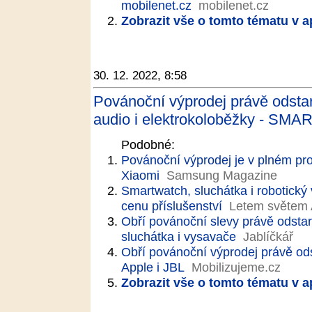
mobilenet.cz
mobilenet.cz
Zobrazit vše o tomto tématu v a
30. 12. 2022, 8:58
Povánoční výprodej právě odstart
audio i elektrokoloběžky - SMA
Podobné:
Povánoční výprodej je v plném pr
Xiaomi
Samsung Magazine
Smartwatch, sluchátka i robotický
cenu příslušenství
Letem světem
Obří povánoční slevy právě odstart
sluchátka i vysavače
Jablíčkář
Obří povánoční výprodej právě ods
Apple i JBL
Mobilizujeme.cz
Zobrazit vše o tomto tématu v a