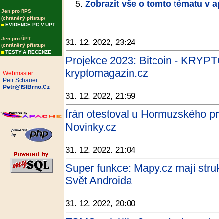
Zobrazit vše o tomto tématu v a
Jen pro RPS
(chráněný přístup)
EVIDENCE PC V ÚPT
Jen pro ÚPT
31. 12. 2022, 23:24
(chráněný přístup)
TESTY A RECENZE
Projekce 2023: Bitcoin - KRY
kryptomagazin.cz
Webmaster:
Petr Schauer
Petr@ISIBrno.Cz
31. 12. 2022, 21:59
Írán otestoval u Hormuzského pr
Novinky.cz
31. 12. 2022, 21:04
Super funkce: Mapy.cz mají stru
Svět Androida
31. 12. 2022, 20:00