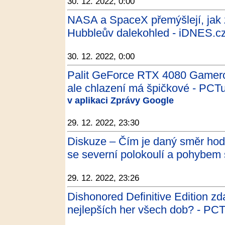
30. 12. 2022, 0:00
NASA a SpaceX přemýšlejí, jak 
Hubbleův dalekohled - iDNES.c
30. 12. 2022, 0:00
Palit GeForce RTX 4080 Gamerock
ale chlazení má špičkové - PCT
v aplikaci Zprávy Google
29. 12. 2022, 23:30
Diskuze – Čím je daný směr hodi
se severní polokoulí a pohybem 
29. 12. 2022, 23:26
Dishonored Definitive Edition zd
nejlepších her všech dob? - PC