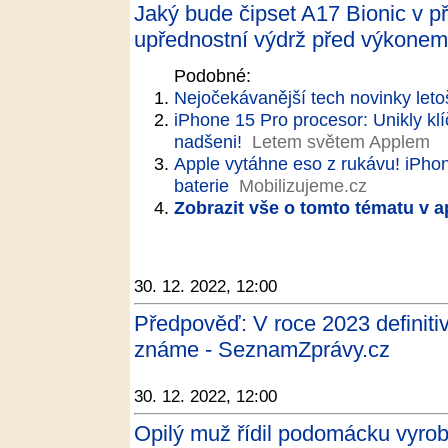
Jaký bude čipset A17 Bionic v p
upřednostní výdrž před výkone
Podobné:
Nejočekávanější tech novinky leto
iPhone 15 Pro procesor: Unikly klí
nadšeni!
Letem světem Applem
Apple vytáhne eso z rukávu! iPhon
baterie
Mobilizujeme.cz
Zobrazit vše o tomto tématu v a
30. 12. 2022, 12:00
Předpověď: V roce 2023 definitiv
známe - SeznamZprávy.cz
30. 12. 2022, 12:00
Opilý muž řídil podomácku vyroben