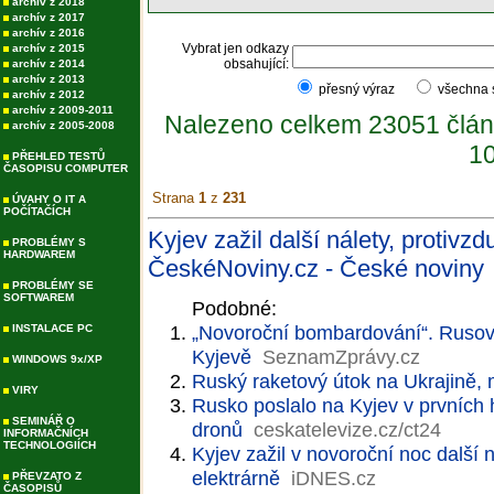
archív z 2018
archív z 2017
archív z 2016
Vybrat jen odkazy
archív z 2015
obsahující:
archív z 2014
archív z 2013
přesný výraz
všechna
archív z 2012
archív z 2009-2011
Nalezeno celkem 23051 člán
archív z 2005-2008
10
PŘEHLED TESTŮ
ČASOPISU COMPUTER
Strana
1
z
231
ÚVAHY O IT A
POČÍTAČÍCH
Kyjev zažil další nálety, protivz
PROBLÉMY S
HARDWAREM
ČeskéNoviny.cz - České noviny
PROBLÉMY SE
SOFTWAREM
Podobné:
„Novoroční bombardování“. Rusové
INSTALACE PC
Kyjevě
SeznamZprávy.cz
WINDOWS 9x/XP
Ruský raketový útok na Ukrajině, 
VIRY
Rusko poslalo na Kyjev v prvních
SEMINÁŘ O
dronů
ceskatelevize.cz/ct24
INFORMAČNÍCH
TECHNOLOGIÍCH
Kyjev zažil v novoroční noc další 
elektrárně
iDNES.cz
PŘEVZATO Z
ČASOPISŮ