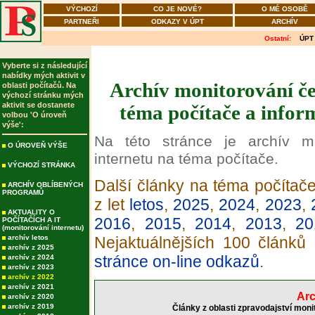
VÝCHOZÍ
CO JE NOVÉ?
O MÉ OSOBĚ
PARTNEŘI
ODKAZY V ÚPT
ARCHÍV
Ostatní:
ÚPT
Vyberte si z následující
nabídky mých aktivit v
Archív monitorování če
oblasti počítačů. Na
výchozí stránku mých
aktivit se dostanete
téma počítače a infor
volbou 'O úroveň
výše':
Na této stránce je archív m
O ÚROVEŇ VÝŠE
internetu na téma počítače.
VÝCHOZÍ STRÁNKA
Další články na téma počítače
ARCHÍV OBLÍBENÝCH
PROGRAMŮ
z let
letos
,
2025
,
2024
,
2023
,
AKTUALITY O
2016
,
2015
,
2014
,
2013
,
20
POČÍTAČÍCH A IT
(monitorování internetu)
archív letos
Nejaktuálnějších 100 článků
archív z 2025
stránce on-line odkazů
.
archív z 2024
archív z 2023
archív z 2022
archív z 2021
Arc
archív z 2020
archív z 2019
Články z oblasti zpravodajství moni