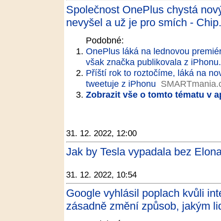
Společnost OnePlus chystá nový
nevyšel a už je pro smích - Chip
Podobné:
OnePlus láká na lednovou premiér
však značka publikovala z iPhonu.
Příští rok to roztočíme, láká na n
tweetuje z iPhonu
SMARTmania.
Zobrazit vše o tomto tématu v a
31. 12. 2022, 12:00
Jak by Tesla vypadala bez Elon
31. 12. 2022, 10:54
Google vyhlásil poplach kvůli i
zásadně změní způsob, jakým lid