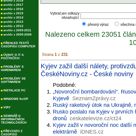
archív z 2018
archív z 2017
archív z 2016
Vybrat jen odkazy
archív z 2015
obsahující:
archív z 2014
archív z 2013
přesný výraz
všechna
archív z 2012
archív z 2009-2011
Nalezeno celkem 23051 člán
archív z 2005-2008
10
PŘEHLED TESTŮ
ČASOPISU COMPUTER
Strana
1
z
231
ÚVAHY O IT A
POČÍTAČÍCH
Kyjev zažil další nálety, protivz
PROBLÉMY S
HARDWAREM
ČeskéNoviny.cz - České noviny
PROBLÉMY SE
SOFTWAREM
Podobné:
„Novoroční bombardování“. Rusové
INSTALACE PC
Kyjevě
SeznamZprávy.cz
WINDOWS 9x/XP
Ruský raketový útok na Ukrajině, 
VIRY
Rusko poslalo na Kyjev v prvních
SEMINÁŘ O
dronů
ceskatelevize.cz/ct24
INFORMAČNÍCH
TECHNOLOGIÍCH
Kyjev zažil v novoroční noc další 
elektrárně
iDNES.cz
PŘEVZATO Z
ČASOPISŮ