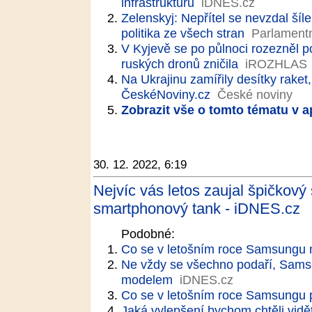
infrastrukturu
iDNES.cz
Zelenskyj: Nepřítel se nevzdal šíl
politika ze všech stran
Parlamentní
V Kyjevě se po půlnoci rozezněl 
ruských dronů zničila
iROZHLAS
Na Ukrajinu zamířily desítky raket
ČeskéNoviny.cz
České noviny
Zobrazit vše o tomto tématu v a
30. 12. 2022, 6:19
Nejvíc vás letos zaujal špičkov
smartphonový tank - iDNES.cz
Podobné:
Co se v letošním roce Samsungu 
Ne vždy se všechno podaří, Samsu
modelem
iDNES.cz
Co se v letošním roce Samsungu 
Jaká vylepšení bychom chtěli vidě