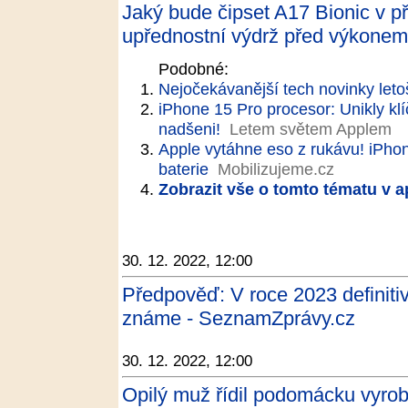
Jaký bude čipset A17 Bionic v p
upřednostní výdrž před výkone
Podobné:
Nejočekávanější tech novinky leto
iPhone 15 Pro procesor: Unikly klí
nadšeni!
Letem světem Applem
Apple vytáhne eso z rukávu! iPhon
baterie
Mobilizujeme.cz
Zobrazit vše o tomto tématu v a
30. 12. 2022, 12:00
Předpověď: V roce 2023 definitiv
známe - SeznamZprávy.cz
30. 12. 2022, 12:00
Opilý muž řídil podomácku vyroben