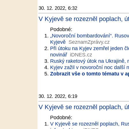
30. 12. 2022, 6:32
V Kyjevě se rozezněl poplach, út
Podobné:
„Novoroční bombardování“. Rusové
Kyjevě
SeznamZprávy.cz
Při útoku na Kyjev zemřel jeden č
novinář
iDNES.cz
Ruský raketový útok na Ukrajině, 
Kyjev zažil v novoroční noc další 
Zobrazit vše o tomto tématu v a
30. 12. 2022, 6:19
V Kyjevě se rozezněl poplach, út
Podobné:
V Kyjevě se rozezněl poplach, Rus