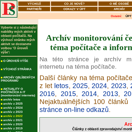
VÝCHOZÍ
CO JE NOVÉ?
O MÉ OSOBĚ
PARTNEŘI
ODKAZY V ÚPT
ARCHÍV
Ostatní:
ÚPT
Vyberte si z následující
nabídky mých aktivit v
Archív monitorování če
oblasti počítačů. Na
výchozí stránku mých
aktivit se dostanete
téma počítače a infor
volbou 'O úroveň
výše':
Na této stránce je archív m
O ÚROVEŇ VÝŠE
internetu na téma počítače.
VÝCHOZÍ STRÁNKA
Další články na téma počítače
ARCHÍV OBLÍBENÝCH
PROGRAMŮ
z let
letos
,
2025
,
2024
,
2023
,
AKTUALITY O
2016
,
2015
,
2014
,
2013
,
20
POČÍTAČÍCH A IT
(monitorování internetu)
archív letos
Nejaktuálnějších 100 článků
archív z 2025
stránce on-line odkazů
.
archív z 2024
archív z 2023
archív z 2022
archív z 2021
Arc
archív z 2020
archív z 2019
Články z oblasti zpravodajství moni