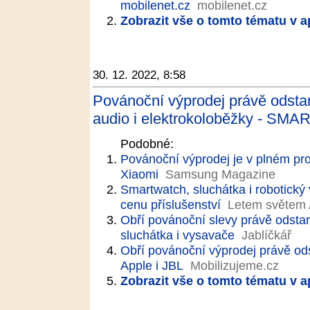
mobilenet.cz
mobilenet.cz
Zobrazit vše o tomto tématu v a
30. 12. 2022, 8:58
Povánoční výprodej právě odstart
audio i elektrokoloběžky - SMA
Podobné:
Povánoční výprodej je v plném pr
Xiaomi
Samsung Magazine
Smartwatch, sluchátka i robotický
cenu příslušenství
Letem světem
Obří povánoční slevy právě odstart
sluchátka i vysavače
Jablíčkář
Obří povánoční výprodej právě ods
Apple i JBL
Mobilizujeme.cz
Zobrazit vše o tomto tématu v a