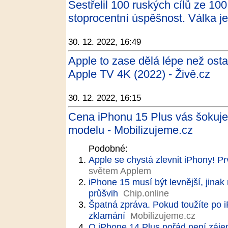
Sestřelil 100 ruských cílů ze 1
stoprocentní úspěšnost. Válka je
30. 12. 2022, 16:49
Apple to zase dělá lépe než osta
Apple TV 4K (2022) - Živě.cz
30. 12. 2022, 16:15
Cena iPhonu 15 Plus vás šokuje.
modelu - Mobilizujeme.cz
Podobné:
Apple se chystá zlevnit iPhony! P
světem Applem
iPhone 15 musí být levnější, jina
průšvih
Chip.online
Špatná zpráva. Pokud toužíte po 
zklamání
Mobilizujeme.cz
O iPhone 14 Plus pořád není zájem