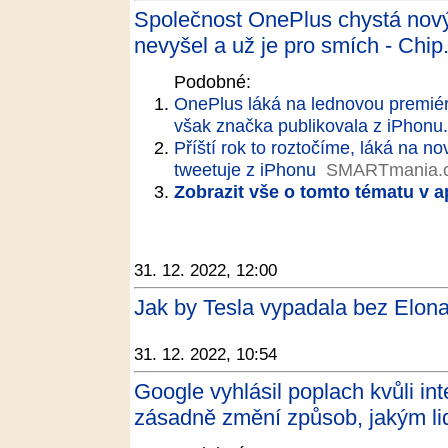
Společnost OnePlus chystá nový
nevyšel a už je pro smích - Chip
Podobné:
OnePlus láká na lednovou premiér
však značka publikovala z iPhonu.
Příští rok to roztočíme, láká na n
tweetuje z iPhonu
SMARTmania.
Zobrazit vše o tomto tématu v a
31. 12. 2022, 12:00
Jak by Tesla vypadala bez Elon
31. 12. 2022, 10:54
Google vyhlásil poplach kvůli i
zásadně změní způsob, jakým lid