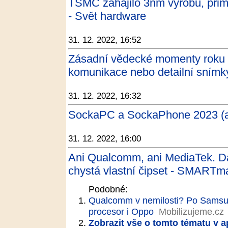
TSMC zahájilo 3nm výrobu, pri
- Svět hardware
31. 12. 2022, 16:52
Zásadní vědecké momenty roku 
komunikace nebo detailní sním
31. 12. 2022, 16:32
SockaPC a SockaPhone 2023 (ani 
31. 12. 2022, 16:00
Ani Qualcomm, ani MediaTek. Da
chystá vlastní čipset - SMARTm
Podobné:
Qualcomm v nemilosti? Po Samsun
procesor i Oppo
Mobilizujeme.cz
Zobrazit vše o tomto tématu v a