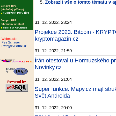
Zobrazit vše o tomto tématu v a
Jen pro RPS
(chráněný přístup)
EVIDENCE PC V ÚPT
Jen pro ÚPT
31. 12. 2022, 23:24
(chráněný přístup)
TESTY A RECENZE
Projekce 2023: Bitcoin - KRY
kryptomagazin.cz
Webmaster:
Petr Schauer
Petr@ISIBrno.Cz
31. 12. 2022, 21:59
Írán otestoval u Hormuzského pr
Novinky.cz
31. 12. 2022, 21:04
Super funkce: Mapy.cz mají stru
Svět Androida
31. 12. 2022, 20:00