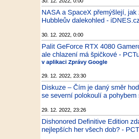
30. 12. 2022, 0:00
NASA a SpaceX přemýšlejí, jak 
Hubbleův dalekohled - iDNES.c
30. 12. 2022, 0:00
Palit GeForce RTX 4080 Gamerock
ale chlazení má špičkové - PCT
v aplikaci Zprávy Google
29. 12. 2022, 23:30
Diskuze – Čím je daný směr hodi
se severní polokoulí a pohybem 
29. 12. 2022, 23:26
Dishonored Definitive Edition zd
nejlepších her všech dob? - PC