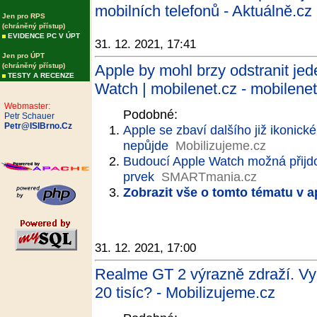
mobilních telefonů - Aktuálně.cz
Jen pro RPS
(chráněný přístup)
EVIDENCE PC V ÚPT
31. 12. 2021, 17:41
Jen pro ÚPT
(chráněný přístup)
Apple by mohl brzy odstranit jed
TESTY A RECENZE
Watch | mobilenet.cz - mobilenet
Webmaster:
Podobné:
Petr Schauer
Petr@ISIBrno.Cz
Apple se zbaví dalšího již ikonic
nepůjde
Mobilizujeme.cz
Budoucí Apple Watch možná přijdo
prvek
SMARTmania.cz
Zobrazit vše o tomto tématu v a
31. 12. 2021, 17:00
Realme GT 2 výrazně zdraží. Vypl
20 tisíc? - Mobilizujeme.cz