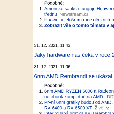
Podobné:
Americké sankce fungují. Huawei 
třetinu
Newstream.cz
Huawei v letošním roce očekává po
Zobrazit vše o tomto tématu v a
31. 12. 2021, 11:43
Jaký hardware nás čeká v roce 2
31. 12. 2021, 11:06
6nm AMD Rembrandt se ukázal v
Podobné:
6nm AMD RYZEN 6000 a Radeon 
notebook kompletně na AMD.
DD
První 6nm grafiky budou od AMD.
RX 6400 a RX 6500 XT
Živě.cz
Integrovaná grafika APU Rembran