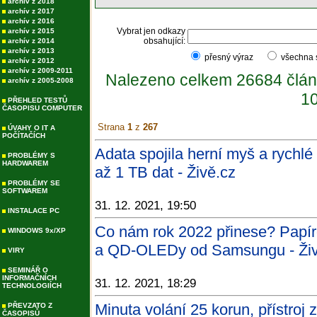
archív z 2018
archív z 2017
archív z 2016
Vybrat jen odkazy
archív z 2015
obsahující:
archív z 2014
archív z 2013
přesný výraz
všechna
archív z 2012
archív z 2009-2011
Nalezeno celkem 26684 člán
archív z 2005-2008
10
PŘEHLED TESTŮ
ČASOPISU COMPUTER
Strana
1
z
267
ÚVAHY O IT A
POČÍTAČÍCH
Adata spojila herní myš a rychl
PROBLÉMY S
HARDWAREM
až 1 TB dat - Živě.cz
PROBLÉMY SE
SOFTWAREM
31. 12. 2021, 19:50
INSTALACE PC
Co nám rok 2022 přinese? Papí
WINDOWS 9x/XP
a QD-OLEDy od Samsungu - Živ
VIRY
SEMINÁŘ O
INFORMAČNÍCH
31. 12. 2021, 18:29
TECHNOLOGIÍCH
Minuta volání 25 korun, přístroj 
PŘEVZATO Z
ČASOPISŮ