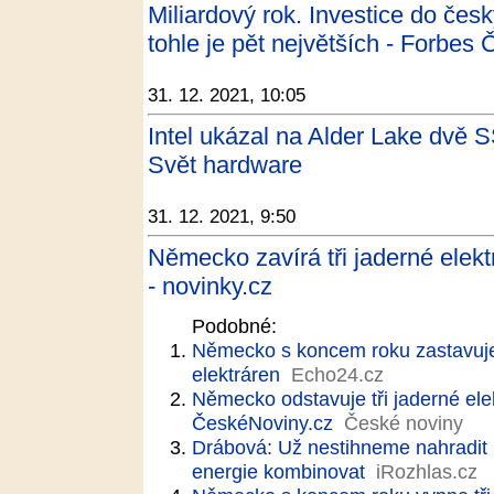
Miliardový rok. Investice do čes
tohle je pět největších - Forbes
31. 12. 2021, 10:05
Intel ukázal na Alder Lake dvě S
Svět hardware
31. 12. 2021, 9:50
Německo zavírá tři jaderné elektr
- novinky.cz
Podobné:
Německo s koncem roku zastavuje 
elektráren
Echo24.cz
Německo odstavuje tři jaderné elek
ČeskéNoviny.cz
České noviny
Drábová: Už nestihneme nahradit u
energie kombinovat
iRozhlas.cz