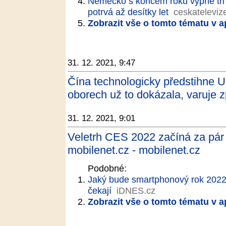
Německo s koncem roku vypne tři j
potrvá až desítky let
ceskateleviz
Zobrazit vše o tomto tématu v a
31. 12. 2021, 9:47
Čína technologicky předstihne U
oborech už to dokázala, varuje z
31. 12. 2021, 9:01
Veletrh CES 2022 začíná za pár 
mobilenet.cz - mobilenet.cz
Podobné:
Jaký bude smartphonový rok 2022?
čekají
iDNES.cz
Zobrazit vše o tomto tématu v a