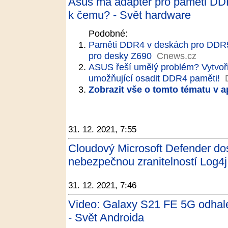
Asus má adaptér pro paměti DD
k čemu? - Svět hardware
Podobné:
Paměti DDR4 v deskách pro DDR5?
pro desky Z690
Cnews.cz
ASUS řeší umělý problém? Vytvoři
umožňující osadit DDR4 paměti!
Zobrazit vše o tomto tématu v a
31. 12. 2021, 7:55
Cloudový Microsoft Defender dos
nebezpečnou zranitelností Log4j 
31. 12. 2021, 7:46
Video: Galaxy S21 FE 5G odhale
- Svět Androida