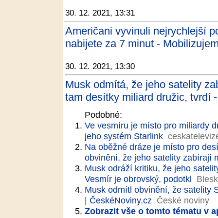
30. 12. 2021, 13:31
Američani vyvinuli nejrychlejší 
nabijete za 7 minut - Mobilizuje
30. 12. 2021, 13:30
Musk odmítá, že jeho satelity zab
tam desítky miliard družic, tvrdí 
Podobné:
Ve vesmíru je místo pro miliardy 
jeho systém Starlink
ceskateleviz
Na oběžné dráze je místo pro desí
obvinění, že jeho satelity zabírají 
Musk odráží kritiku, že jeho sateli
Vesmír je obrovský, podotkl
Blesk
Musk odmítl obvinění, že satelity 
| ČeskéNoviny.cz
České noviny
Zobrazit vše o tomto tématu v a