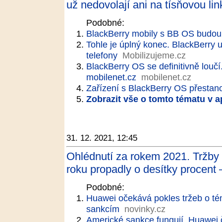
už nedovolají ani na tísňovou li
Podobné:
BlackBerry mobily s BB OS budou
Tohle je úplný konec. BlackBerry
telefony
Mobilizujeme.cz
BlackBerry OS se definitivně loučí.
mobilenet.cz
mobilenet.cz
Zařízení s BlackBerry OS přestan
Zobrazit vše o tomto tématu v a
31. 12. 2021, 12:45
Ohlédnutí za rokem 2021. Tržby
roku propadly o desítky procen
Podobné:
Huawei očekává pokles tržeb o té
sankcím
novinky.cz
Americké sankce fungují. Huawei 