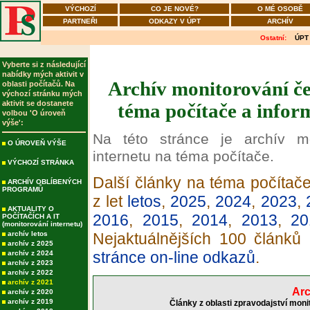
VÝCHOZÍ
CO JE NOVÉ?
O MÉ OSOBĚ
PARTNEŘI
ODKAZY V ÚPT
ARCHÍV
Ostatní:
ÚPT
Vyberte si z následující
nabídky mých aktivit v
Archív monitorování če
oblasti počítačů. Na
výchozí stránku mých
aktivit se dostanete
téma počítače a infor
volbou 'O úroveň
výše':
Na této stránce je archív m
O ÚROVEŇ VÝŠE
internetu na téma počítače.
VÝCHOZÍ STRÁNKA
Další články na téma počítače
ARCHÍV OBLÍBENÝCH
PROGRAMŮ
z let
letos
,
2025
,
2024
,
2023
,
AKTUALITY O
2016
,
2015
,
2014
,
2013
,
20
POČÍTAČÍCH A IT
(monitorování internetu)
archív letos
Nejaktuálnějších 100 článků
archív z 2025
stránce on-line odkazů
.
archív z 2024
archív z 2023
archív z 2022
archív z 2021
Arc
archív z 2020
archív z 2019
Články z oblasti zpravodajství moni