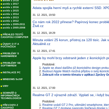
archív z 2018
archív z 2017
archív z 2016
Adata spojila herní myš a rychlé externí SSD. XP
archív z 2015
archív z 2014
31. 12. 2021, 19:50
archív z 2013
archív z 2012
Co nám rok 2022 přinese? Papírový konec prob
archív z 2009-2011
Živě.cz
archív z 2005-2008
31. 12. 2021, 18:29
PŘEHLED TESTŮ
ČASOPISU COMPUTER
Minuta volání 25 korun, přístroj za 120 tisíc. Jak
Aktuálně.cz
ÚVAHY O IT A
POČÍTAČÍCH
31. 12. 2021, 17:41
PROBLÉMY S
HARDWAREM
Apple by mohl brzy odstranit jeden z ikonických p
PROBLÉMY SE
Podobné:
SOFTWAREM
Apple se zbaví dalšího již ikonického design prvk
Budoucí Apple Watch možná přijdou o svůj ikonick
INSTALACE PC
Zobrazit vše o tomto tématu v aplikaci Zprávy G
WINDOWS 9x/XP
VIRY
31. 12. 2021, 17:00
SEMINÁŘ O
Realme GT 2 výrazně zdraží. Vyplatí se, i když bu
INFORMAČNÍCH
TECHNOLOGIÍCH
Podobné:
Realme uvádí GT 2 Pro, ultimátní smartphone, který
PŘEVZATO Z
ČASOPISŮ
Realme GT 2 dostane naprosto špičkový displej s 