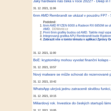
Jaký hardware nás čeká v roce 2022? - Deep in I
31. 12. 2021, 11:06
6nm AMD Rembrandt se ukázal v pouzdru FP7 - 
Podobné:
6nm AMD RYZEN 6000 a Radeon RX 6850M se uka
AMD.
DDWorld.cz
První 6nm grafiky budou od AMD. Takhle mají vy
Integrovaná grafika APU Rembrandt bude Radeon 
Zobrazit vše o tomto tématu v aplikaci Zprávy G
31. 12. 2021, 11:00
BoE: kryptoměny mohou vyvolat finanční kolaps -
31. 12. 2021, 10:57
Nový malware se může schovat do rezervované p
31. 12. 2021, 10:42
WhatsApp ukrývá jednu zatraceně skvělou funkci, 
31. 12. 2021, 10:15
Miliardový rok. Investice do českých startupů lám
31. 12. 2021, 10:05