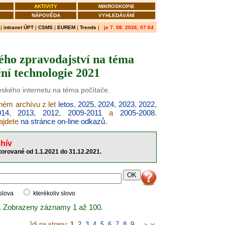
AKTIVITY
MIKROSKOPIE
NÁPOVĚDA
VYHLEDÁVÁNÍ
|
intranet ÚPT
|
CSMS
|
EUREM
|
Trends
|
je 7. 08. 2026, 07:04
ého zpravodajství na téma
ní technologie 2021
českého internetu na téma počítače.
šném archívu z let
letos
,
2025
,
2024
,
2023
,
2022
,
014
,
2013
,
2012
,
2009-2011
a
2005-2008
.
najdete
na stránce on-line odkazů
.
hív
torované od 1.1.2021 do 31.12.2021.
 slova
kterékoliv slovo
. Zobrazeny záznamy 1 až 100.
Jdi na stranu:
1
,
2
,
3
,
4
,
5
,
6
,
7
,
8
,
9
..
>
>|