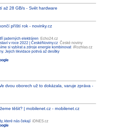
stí až 28 GB/s - Svět hardware
ončí příští rok - novinky.cz
ří jaderných elektráren
Echo24.cz
dstaví v roce 2022 | ČeskéNoviny.cz
České noviny
íme si vybírat a zdroje energie kombinovat
iRozhlas.cz
. Jejich likvidace potrvá až desítky
oogle
 Ve dvou oborech už to dokázala, varuje zpráva -
eme těšit? | mobilenet.cz - mobilenet.cz
, které nás čekají
iDNES.cz
oogle