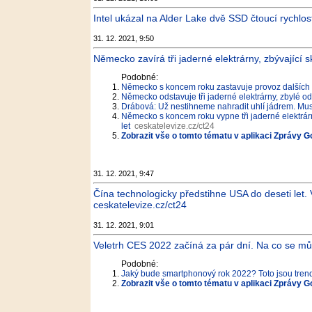
Intel ukázal na Alder Lake dvě SSD čtoucí rychlo
31. 12. 2021, 9:50
Německo zavírá tři jaderné elektrárny, zbývající sk
Podobné:
Německo s koncem roku zastavuje provoz dalších t
Německo odstavuje tři jaderné elektrárny, zbylé o
Drábová: Už nestihneme nahradit uhlí jádrem. Mus
Německo s koncem roku vypne tři jaderné elektrárny
let
ceskatelevize.cz/ct24
Zobrazit vše o tomto tématu v aplikaci Zprávy G
31. 12. 2021, 9:47
Čína technologicky předstihne USA do deseti let.
ceskatelevize.cz/ct24
31. 12. 2021, 9:01
Veletrh CES 2022 začíná za pár dní. Na co se můž
Podobné:
Jaký bude smartphonový rok 2022? Toto jsou trendy
Zobrazit vše o tomto tématu v aplikaci Zprávy G