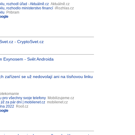
ilu, rozhodl úřad - Aktuálně.cz
Aktuálně.cz
ilu, rozhodlo ministerstvo financí
iRozhlas.cz
ilu
Pribram
oogle
oSvet.cz - CryptoSvet.cz
m Exynosem - Svět Androida
ch zařízení se už nedovolají ani na tísňovou linku
otekomanie
u pro všechny svoje telefony
Mobilizujeme.cz
již za pár dní | mobilenet.cz
mobilenet.cz
edna 2022
Root.cz
oogle