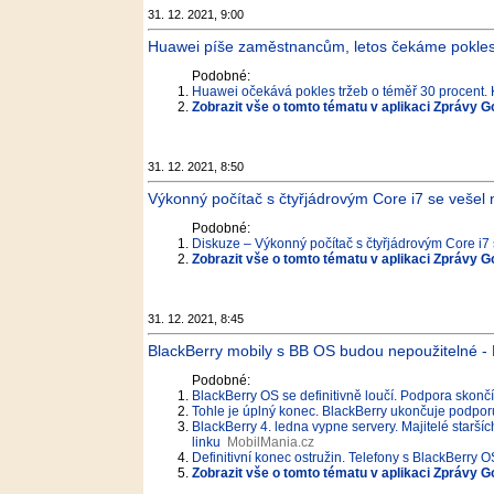
31. 12. 2021, 9:00
Huawei píše zaměstnancům, letos čekáme pokles
Podobné:
Huawei očekává pokles tržeb o téměř 30 procent.
Zobrazit vše o tomto tématu v aplikaci Zprávy G
31. 12. 2021, 8:50
Výkonný počítač s čtyřjádrovým Core i7 se vešel na
Podobné:
Diskuze – Výkonný počítač s čtyřjádrovým Core i7 s
Zobrazit vše o tomto tématu v aplikaci Zprávy G
31. 12. 2021, 8:45
BlackBerry mobily s BB OS budou nepoužitelné 
Podobné:
BlackBerry OS se definitivně loučí. Podpora skončí 
Tohle je úplný konec. BlackBerry ukončuje podpor
BlackBerry 4. ledna vypne servery. Majitelé staršíc
linku
MobilMania.cz
Definitivní konec ostružin. Telefony s BlackBerry
Zobrazit vše o tomto tématu v aplikaci Zprávy G