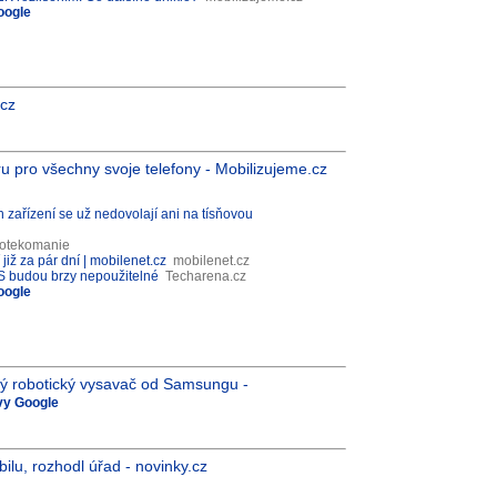
oogle
.cz
u pro všechny svoje telefony - Mobilizujeme.cz
h zařízení se už nedovolají ani na tísňovou
otekomanie
již za pár dní | mobilenet.cz
mobilenet.cz
 OS budou brzy nepoužitelné
Techarena.cz
oogle
ytrý robotický vysavač od Samsungu -
ávy Google
bilu, rozhodl úřad - novinky.cz