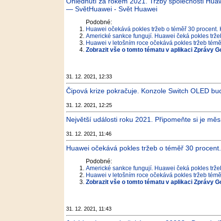
Ohlédnutí za rokem 2021. Tržby společnosti Huaw
— SvětHuawei - Svět Huawei
Podobné:
Huawei očekává pokles tržeb o téměř 30 procent.
Americké sankce fungují. Huawei čeká pokles tržeb
Huawei v letošním roce očekává pokles tržeb téměř
Zobrazit vše o tomto tématu v aplikaci Zprávy G
31. 12. 2021, 12:33
Čipová krize pokračuje. Konzole Switch OLED bude 
31. 12. 2021, 12:25
Největší události roku 2021. Připomeňte si je měs
31. 12. 2021, 11:46
Huawei očekává pokles tržeb o téměř 30 procent.
Podobné:
Americké sankce fungují. Huawei čeká pokles tržeb
Huawei v letošním roce očekává pokles tržeb téměř
Zobrazit vše o tomto tématu v aplikaci Zprávy G
31. 12. 2021, 11:43