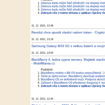
Zelenou kartu může řidič předložit i na displeji mob
Zelenou kartu může řidič předložit i na displeji mob
Zelenou kartu může řidič předložit i na displeji mob
Zobrazit vše o tomto tématu v aplikaci Zprávy G
31. 12. 2021, 13:38
Revolut chce spustit vlastní nativní token - Crypt
31. 12. 2021, 13:18
Samsung Galaxy M33 5G s velkou baterií a nový
31. 12. 2021, 13:05
BlackBerry 4. ledna vypne servery. Majitelé starší
- MobilMania.cz
Podobné:
BlackBerry mobily s BB OS budou nepoužitelné
D
Tohle je úplný konec. BlackBerry ukončuje podpor
BlackBerry OS se definitivně loučí. Podpora skončí 
Zařízení s BlackBerry OS přestanou fungovat 4. l
Zobrazit vše o tomto tématu v aplikaci Zprávy G
31. 12. 2021, 12:45