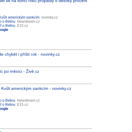
ei se na konci roku propadly o desítky procent
 Kvůli americkým sankcím
novinky.cz
 o třetinu
Newstream.cz
 o třetinu
E15.cz
oogle
chybět i příští rok - novinky.cz
íc po měsíci - Živě.cz
 Kvůli americkým sankcím - novinky.cz
 o třetinu
Newstream.cz
 o třetinu
E15.cz
oogle