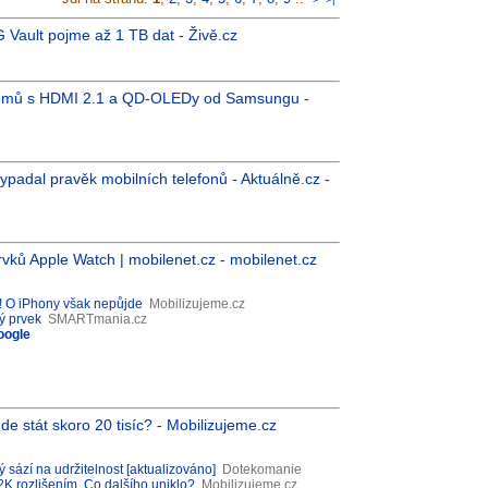
G Vault pojme až 1 TB dat - Živě.cz
lémů s HDMI 2.1 a QD-OLEDy od Samsungu -
 vypadal pravěk mobilních telefonů - Aktuálně.cz -
rvků Apple Watch | mobilenet.cz - mobilenet.cz
u! O iPhony však nepůjde
Mobilizujeme.cz
ý prvek
SMARTmania.cz
oogle
de stát skoro 20 tisíc? - Mobilizujeme.cz
 sází na udržitelnost [aktualizováno]
Dotekomanie
2K rozlišením. Co dalšího uniklo?
Mobilizujeme.cz