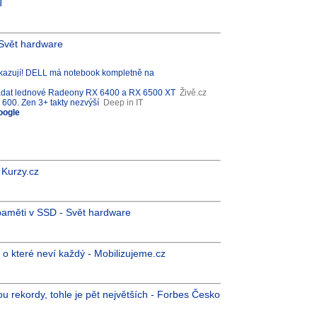
T
Svět hardware
zují! DELL má notebook kompletně na
padat lednové Radeony RX 6400 a RX 6500 XT
Živě.cz
600. Zen 3+ takty nezvýší
Deep in IT
oogle
 Kurzy.cz
aměti v SSD - Svět hardware
o které neví každý - Mobilizujeme.cz
ou rekordy, tohle je pět největších - Forbes Česko