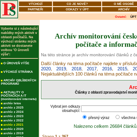
VÝCHOZÍ
CO JE NOVÉ?
O MÉ OSOBĚ
PARTNEŘI
ODKAZY V ÚPT
ARCHÍV
Ostatní:
ÚPT
Vyberte si z následující
nabídky mých aktivit v
Archív monitorování česk
oblasti počítačů. Na
výchozí stránku mých
počítače a informač
aktivit se dostanete
volbou 'O úroveň
výše':
Na této stránce je archív monitorování článků z 
Další články na téma počítače najdete v příslu
O ÚROVEŇ VÝŠE
2020
,
2019
,
2018
,
2017
,
2016
,
2015
,
2
VÝCHOZÍ STRÁNKA
Nejaktuálnějších 100 článků na téma počítače 
ARCHÍV OBLÍBENÝCH
PROGRAMŮ
Arc
Články z oblasti zpravodajství moni
AKTUALITY O
POČÍTAČÍCH A IT
(monitorování internetu)
archív letos
Vybrat jen odkazy
archív z 2025
obsahující:
archív z 2024
archív z 2023
přesný výraz
všechna
archív z 2022
archív z 2021
Nalezeno celkem 26684 článků
archív z 2020
archív z 2019
Strana
1
z
267