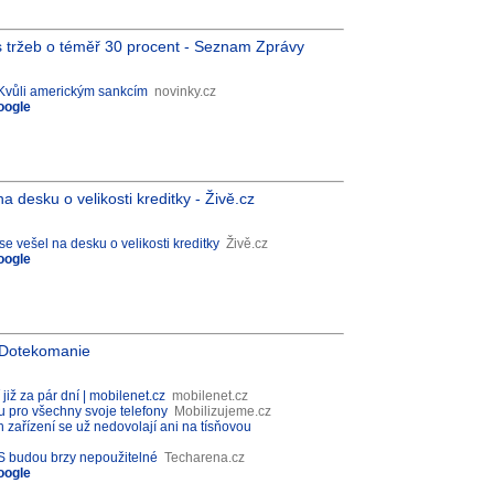
 tržeb o téměř 30 procent - Seznam Zprávy
 Kvůli americkým sankcím
novinky.cz
oogle
 desku o velikosti kreditky - Živě.cz
e vešel na desku o velikosti kreditky
Živě.cz
oogle
- Dotekomanie
již za pár dní | mobilenet.cz
mobilenet.cz
u pro všechny svoje telefony
Mobilizujeme.cz
h zařízení se už nedovolají ani na tísňovou
 OS budou brzy nepoužitelné
Techarena.cz
oogle