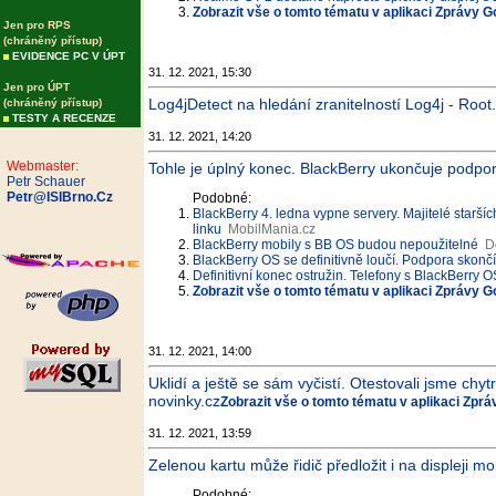
Zobrazit vše o tomto tématu v aplikaci Zprávy G
Jen pro RPS
(chráněný přístup)
EVIDENCE PC V ÚPT
31. 12. 2021, 15:30
Jen pro ÚPT
Log4jDetect na hledání zranitelností Log4j - Root
(chráněný přístup)
TESTY A RECENZE
31. 12. 2021, 14:20
Webmaster:
Tohle je úplný konec. BlackBerry ukončuje podpor
Petr Schauer
Petr@ISIBrno.Cz
Podobné:
BlackBerry 4. ledna vypne servery. Majitelé staršíc
linku
MobilMania.cz
BlackBerry mobily s BB OS budou nepoužitelné
D
BlackBerry OS se definitivně loučí. Podpora skončí 
Definitivní konec ostružin. Telefony s BlackBerry
Zobrazit vše o tomto tématu v aplikaci Zprávy G
31. 12. 2021, 14:00
Uklidí a ještě se sám vyčistí. Otestovali jsme ch
novinky.cz
Zobrazit vše o tomto tématu v aplikaci Zpr
31. 12. 2021, 13:59
Zelenou kartu může řidič předložit i na displeji mo
Podobné: