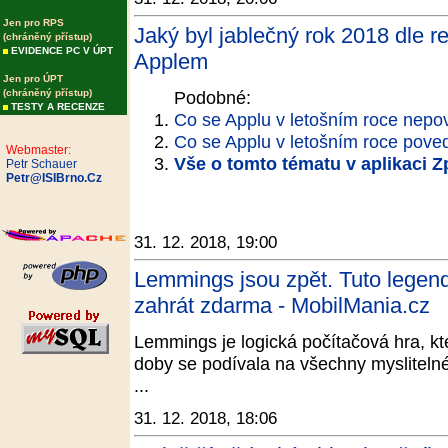
Jen pro RPS
Jaký byl jablečný rok 2018 dle 
(chráněný přístup)
EVIDENCE PC V ÚPT
Applem
Jen pro ÚPT
(chráněný přístup)
Podobné:
TESTY A RECENZE
Co se Applu v letošním roce nepo
Co se Applu v letošním roce pove
Webmaster:
Vše o tomto tématu v aplikaci 
Petr Schauer
Petr@ISIBrno.Cz
31. 12. 2018, 19:00
Lemmings jsou zpět. Tuto legen
zahrát zdarma - MobilMania.cz
Lemmings je logická počítačová hra, kt
doby se podívala na všechny mysliteln
...
31. 12. 2018, 18:06