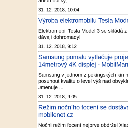
automobilky, ...
31. 12. 2018, 10:04
Výroba elektromobilu Tesla Mode
Elektromobil Tesla Model 3 se skládá z 
dávají dohromady!
31. 12. 2018, 9:12
Samsung pomalu vytlačuje projek
14metrový 4K displej - MobilMan
Samsung v jednom z pekingských kin nai
posunout kvalitu o level výš nad obvyk
Jmenuje ...
31. 12. 2018, 9:05
Režim nočního focení se dostává
mobilenet.cz
Noční režim focení nejprve obdržel Xi