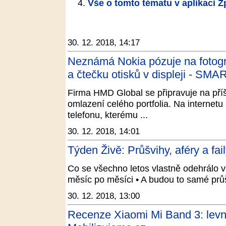
Vše o tomto tématu v aplikaci 
30. 12. 2018, 14:17
Neznámá Nokia pózuje na fotogr
a čtečku otisků v displeji - SM
Firma HMD Global se připravuje na pří
omlazení celého portfolia. Na internetu
telefonu, kterému ...
30. 12. 2018, 14:01
Týden Živě: Průšvihy, aféry a fa
Co se všechno letos vlastně odehrálo ve
měsíc po měsíci • A budou to samé prů
30. 12. 2018, 13:00
Recenze Xiaomi Mi Band 3: levn