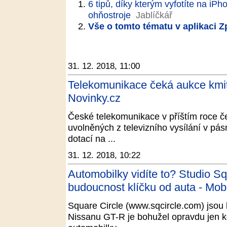
6 tipů, díky kterým vyfotíte na iP
ohňostroje
Jablíčkář
Vše o tomto tématu v aplikaci 
31. 12. 2018, 11:00
Telekomunikace čeká aukce kmito
Novinky.cz
České telekomunikace v příštím roce č
uvolněných z televizního vysílání v pá
dotací na ...
31. 12. 2018, 10:22
Automobilky vidíte to? Studio Sq
budoucnost klíčku od auta - Mob
Square Circle (www.sqcircle.com) jsou lo
Nissanu GT-R je bohužel opravdu jen k