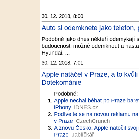
30. 12. 2018, 8:00
Auto si odemknete jako telefon, 
Podobně jako dnes někteří odemykají 
budoucnosti možné odemknout a nastart
Hyundai, ...
30. 12. 2018, 7:01
Apple natáčel v Praze, a to kvů
Dotekománie
Podobné:
Apple nechal běhat po Praze barev
iPhony
iDNES.cz
Podívejte se na novou reklamu na
v Praze
CzechCrunch
A znovu Česko. Apple natočil svoj
Praze
Jablíčkář