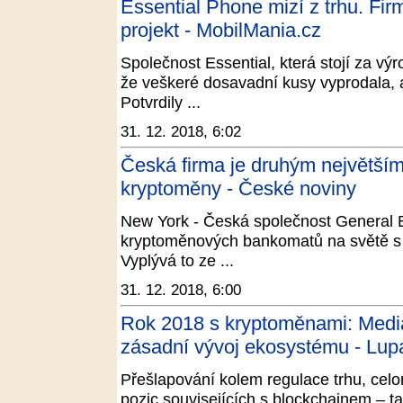
Essential Phone mizí z trhu. Fir
projekt - MobilMania.cz
Společnost Essential, která stojí za v
že veškeré dosavadní kusy vyprodala, 
Potvrdily ...
31. 12. 2018, 6:02
Česká firma je druhým největš
kryptoměny - České noviny
New York - Česká společnost General 
kryptoměnových bankomatů na světě s 
Vyplývá to ze ...
31. 12. 2018, 6:00
Rok 2018 s kryptoměnami: Mediál
zásadní vývoj ekosystému - Lup
Přešlapování kolem regulace trhu, celo
pozic souvisejících s blockchainem – t