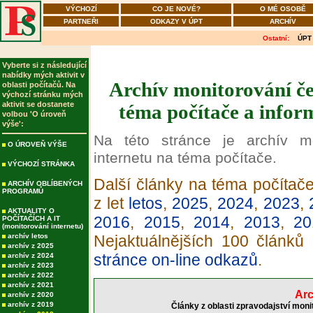
VÝCHOZÍ
CO JE NOVÉ?
O MÉ OSOBĚ
PARTNEŘI
ODKAZY V ÚPT
ARCHÍV
Ostatní:
ÚPT
Vyberte si z následující
nabídky mých aktivit v
Archív monitorování če
oblasti počítačů. Na
výchozí stránku mých
aktivit se dostanete
téma počítače a infor
volbou 'O úroveň
výše':
Na této stránce je archív m
O ÚROVEŇ VÝŠE
internetu na téma počítače.
VÝCHOZÍ STRÁNKA
Další články na téma počítače
ARCHÍV OBLÍBENÝCH
PROGRAMŮ
z let
letos
,
2025
,
2024
,
2023
,
AKTUALITY O
2016
,
2015
,
2014
,
2013
,
20
POČÍTAČÍCH A IT
(monitorování internetu)
archív letos
Nejaktuálnějších 100 článků
archív z 2025
stránce on-line odkazů
.
archív z 2024
archív z 2023
archív z 2022
archív z 2021
Arc
archív z 2020
archív z 2019
Články z oblasti zpravodajství moni