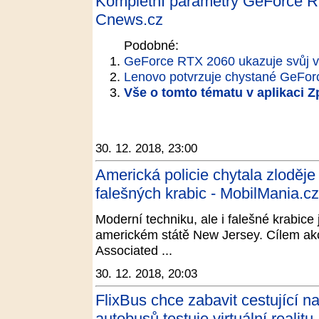
Kompletní parametry GeForce RT
Cnews.cz
Podobné:
GeForce RTX 2060 ukazuje svůj v
Lenovo potvrzuje chystané GeFo
Vše o tomto tématu v aplikaci 
30. 12. 2018, 23:00
Americká policie chytala zloděj
falešných krabic - MobilMania.cz
Moderní techniku, ale i falešné krabice
americkém státě New Jersey. Cílem akc
Associated ...
30. 12. 2018, 20:03
FlixBus chce zabavit cestující n
autobusů testuje virtuální reali