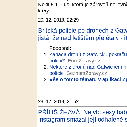
Nokii 5.1 Plus, která je zároveň nejlev
který.
29. 12. 2018, 22:29
Britská policie po dronech z Gatw
jistá, že nad letištěm přelétaly -
Podobné:
Záhada dronů z Gatwicku pokračuje
policii?
EuroZprávy.cz
Některé z dronů nad Gatwickem mo
policie
SeznamZprávy.cz
Vše o tomto tématu v aplikaci 
29. 12. 2018, 21:52
PŘÍLIŠ ŽHAVÁ: Nejvíc sexy babič
Instagram smazal její odhalené s