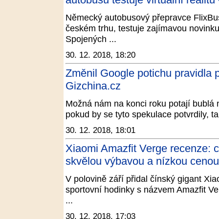
Německý autobusový přepravce FlixBus,
českém trhu, testuje zajímavou novinku
Spojených ...
30. 12. 2018, 18:20
Změnil Google potichu pravidla 
Gizchina.cz
Možná nám na konci roku potají bublá
pokud by se tyto spekulace potvrdily, tak
30. 12. 2018, 18:01
Xiaomi Amazfit Verge recenze: c
skvělou výbavou a nízkou ceno
V polovině září přidal čínský gigant Xi
sportovní hodinky s názvem Amazfit Verg
...
30. 12. 2018, 17:03