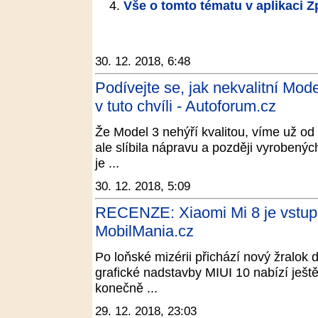
Vše o tomto tématu v aplikaci 
30. 12. 2018, 6:48
Podívejte se, jak nekvalitní Mod
v tuto chvíli - Autoforum.cz
Že Model 3 nehýří kvalitou, víme už od
ale slíbila nápravu a později vyrobenýc
je ...
30. 12. 2018, 5:09
RECENZE: Xiaomi Mi 8 je vstupe
MobilMania.cz
Po loňské mizérii přichází nový žralok 
grafické nadstavby MIUI 10 nabízí ještě
konečně ...
29. 12. 2018, 23:03