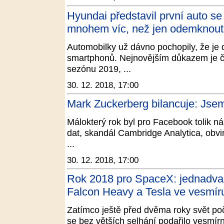
Hyundai představil první auto se
mnohem víc, než jen odemknout 
Automobilky už dávno pochopily, že je 
smartphonů. Nejnovějším důkazem je č
sezónu 2019, ...
30. 12. 2018, 17:00
Mark Zuckerberg bilancuje: Jse
Málokterý rok byl pro Facebook tolik ná
dat, skandál Cambridge Analytica, obvině
...
30. 12. 2018, 17:00
Rok 2018 pro SpaceX: jednadvacet
Falcon Heavy a Tesla ve vesmír
Zatímco ještě před dvěma roky svět poč
se bez větších selhání podařilo vesmírn