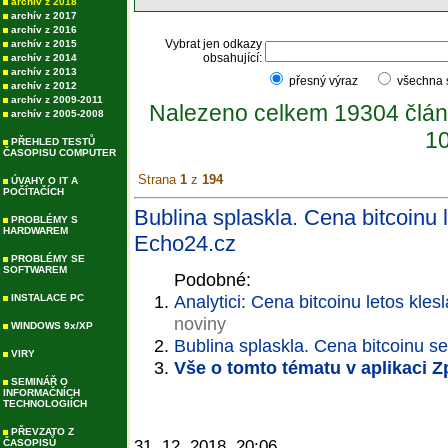
archív z 2018
archív z 2017
archív z 2016
Vybrat jen odkazy
archív z 2015
obsahující:
archív z 2014
archív z 2013
přesný výraz
všechna
archív z 2012
archív z 2009-2011
Nalezeno celkem 19304 člán
archív z 2005-2008
10
PŘEHLED TESTŮ
ČASOPISU COMPUTER
Strana
1
z
194
ÚVAHY O IT A
POČÍTAČÍCH
Bublina splaskla. Cena bitcoinu l
PROBLÉMY S
HARDWAREM
Echo24.cz
PROBLÉMY SE
SOFTWAREM
Podobné:
Analytici: Cena bitcoinu letos klesl
INSTALACE PC
noviny
WINDOWS 9x/XP
Bublina splaskla. Cena bitcoinu se
VIRY
Vše o tomto tématu v aplikaci 
SEMINÁŘ O
INFORMAČNÍCH
TECHNOLOGIÍCH
PŘEVZATO Z
ČASOPISŮ
31. 12. 2018, 20:06