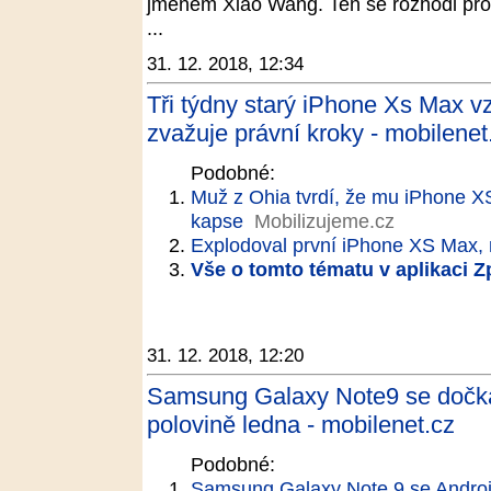
jménem Xiao Wang. Ten se rozhodl prod
...
31. 12. 2018, 12:34
Tři týdny starý iPhone Xs Max vz
zvažuje právní kroky - mobilenet
Podobné:
Muž z Ohia tvrdí, že mu iPhone X
kapse
Mobilizujeme.cz
Explodoval první iPhone XS Max,
Vše o tomto tématu v aplikaci 
31. 12. 2018, 12:20
Samsung Galaxy Note9 se dočká 
polovině ledna - mobilenet.cz
Podobné:
Samsung Galaxy Note 9 se Androi