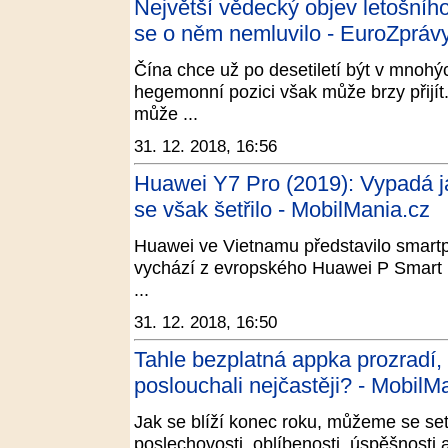
Největší vědecký objev letošníh
se o něm nemluvilo - EuroZprávy
Čína chce už po desetiletí být v mnohý
hegemonní pozici však může brzy přijí
může ...
31. 12. 2018, 16:56
Huawei Y7 Pro (2019): Vypadá j
se však šetřilo - MobilMania.cz
Huawei ve Vietnamu představilo smartp
vychází z evropského Huawei P Smart 
...
31. 12. 2018, 16:50
Tahle bezplatná appka prozradí, c
poslouchali nejčastěji? - MobilM
Jak se blíží konec roku, můžeme se se
poslechovosti, oblíbenosti, úspěšnosti 