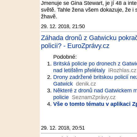
Jmenuje se Gina Stewart, je jí 48 a int
světě. Tahle žena všem dokazuje, že i
žhavě.
29. 12. 2018, 21:50
Záhada dronů z Gatwicku pokračuj
policii? - EuroZprávy.cz
Podobné:
Britská policie po dronech z Gatwic
nad letištěm přelétaly
iRozhlas.cz
Drony zadržené britskou policií ne
Gatwick
denik.cz
Některé z dronů nad Gatwickem mo
policie
SeznamZprávy.cz
Vše o tomto tématu v aplikaci 
29. 12. 2018, 20:51