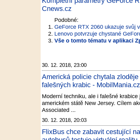
Kompletní parametry GeForce RT
Cnews.cz
Podobné:
GeForce RTX 2060 ukazuje svůj v
Lenovo potvrzuje chystané GeFo
Vše o tomto tématu v aplikaci 
30. 12. 2018, 23:00
Americká policie chytala zloděj
falešných krabic - MobilMania.cz
Moderní techniku, ale i falešné krabice
americkém státě New Jersey. Cílem akc
Associated ...
30. 12. 2018, 20:03
FlixBus chce zabavit cestující n
autobusů testuje virtuální reali