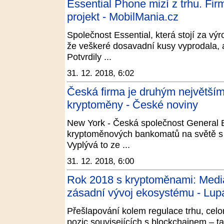
Essential Phone mizí z trhu. Fir
projekt - MobilMania.cz
Společnost Essential, která stojí za v
že veškeré dosavadní kusy vyprodala, 
Potvrdily ...
31. 12. 2018, 6:02
Česká firma je druhým největš
kryptoměny - České noviny
New York - Česká společnost General 
kryptoměnových bankomatů na světě s 
Vyplývá to ze ...
31. 12. 2018, 6:00
Rok 2018 s kryptoměnami: Mediál
zásadní vývoj ekosystému - Lup
Přešlapování kolem regulace trhu, celo
pozic souvisejících s blockchainem – t