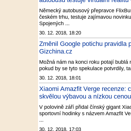
Německý autobusový přepravce FlixBus,
českém trhu, testuje zajímavou novinku
Spojených ...
30. 12. 2018, 18:20
Změnil Google potichu pravidla 
Gizchina.cz
Možná nám na konci roku potají bublá
pokud by se tyto spekulace potvrdily, tak
30. 12. 2018, 18:01
Xiaomi Amazfit Verge recenze: c
skvělou výbavou a nízkou ceno
V polovině září přidal čínský gigant Xi
sportovní hodinky s názvem Amazfit Verg
...
30. 12. 2018, 17:03