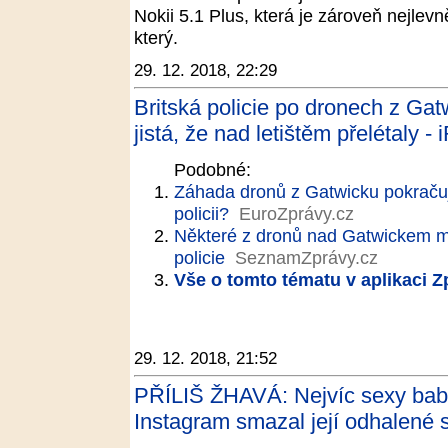
Nokii 5.1 Plus, která je zároveň nejlev
který.
29. 12. 2018, 22:29
Britská policie po dronech z Gatw
jistá, že nad letištěm přelétaly -
Podobné:
Záhada dronů z Gatwicku pokračuje
policii?
EuroZprávy.cz
Některé z dronů nad Gatwickem mo
policie
SeznamZprávy.cz
Vše o tomto tématu v aplikaci 
29. 12. 2018, 21:52
PŘÍLIŠ ŽHAVÁ: Nejvíc sexy babič
Instagram smazal její odhalené s