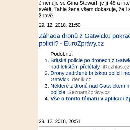
Jmenuje se Gina Stewart, je jí 48 a int
světě. Tahle žena všem dokazuje, že i
žhavě.
29. 12. 2018, 21:50
Záhada dronů z Gatwicku pokračuj
policii? - EuroZprávy.cz
Podobné:
Britská policie po dronech z Gatwic
nad letištěm přelétaly
iRozhlas.cz
Drony zadržené britskou policií ne
Gatwick
denik.cz
Některé z dronů nad Gatwickem mo
policie
SeznamZprávy.cz
Vše o tomto tématu v aplikaci 
29. 12. 2018, 20:51