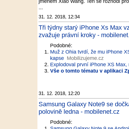
jménem Xiao Wang. Ten se rozhodl prod
...
31. 12. 2018, 12:34
Tři týdny starý iPhone Xs Max vz
zvažuje právní kroky - mobilenet
Podobné:
Muž z Ohia tvrdí, že mu iPhone X
kapse
Mobilizujeme.cz
Explodoval první iPhone XS Max,
Vše o tomto tématu v aplikaci 
31. 12. 2018, 12:20
Samsung Galaxy Note9 se dočká 
polovině ledna - mobilenet.cz
Podobné:
Samsung Galaxy Note 9 se Androi