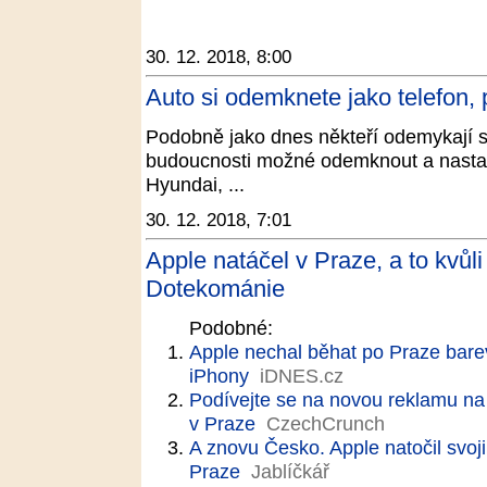
30. 12. 2018, 8:00
Auto si odemknete jako telefon, 
Podobně jako dnes někteří odemykají 
budoucnosti možné odemknout a nastart
Hyundai, ...
30. 12. 2018, 7:01
Apple natáčel v Praze, a to kvů
Dotekománie
Podobné:
Apple nechal běhat po Praze barev
iPhony
iDNES.cz
Podívejte se na novou reklamu na
v Praze
CzechCrunch
A znovu Česko. Apple natočil svoj
Praze
Jablíčkář