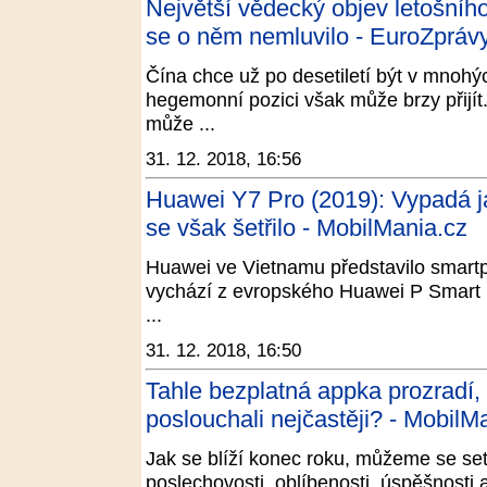
Největší vědecký objev letošníh
se o něm nemluvilo - EuroZprávy
Čína chce už po desetiletí být v mnohý
hegemonní pozici však může brzy přijí
může ...
31. 12. 2018, 16:56
Huawei Y7 Pro (2019): Vypadá j
se však šetřilo - MobilMania.cz
Huawei ve Vietnamu představilo smartp
vychází z evropského Huawei P Smart 
...
31. 12. 2018, 16:50
Tahle bezplatná appka prozradí, c
poslouchali nejčastěji? - MobilM
Jak se blíží konec roku, můžeme se se
poslechovosti, oblíbenosti, úspěšnosti 