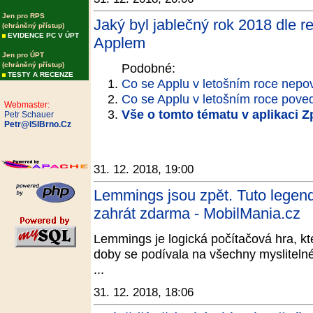
Jen pro RPS
Jaký byl jablečný rok 2018 dle 
(chráněný přístup)
EVIDENCE PC V ÚPT
Applem
Jen pro ÚPT
(chráněný přístup)
Podobné:
TESTY A RECENZE
Co se Applu v letošním roce nepo
Co se Applu v letošním roce pove
Webmaster:
Vše o tomto tématu v aplikaci 
Petr Schauer
Petr@ISIBrno.Cz
31. 12. 2018, 19:00
Lemmings jsou zpět. Tuto legen
zahrát zdarma - MobilMania.cz
Lemmings je logická počítačová hra, kt
doby se podívala na všechny mysliteln
...
31. 12. 2018, 18:06