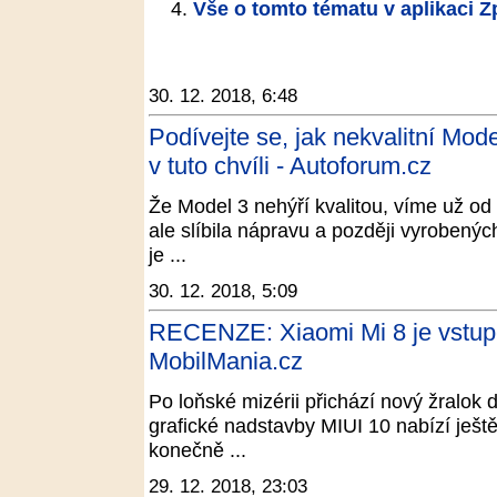
Vše o tomto tématu v aplikaci 
30. 12. 2018, 6:48
Podívejte se, jak nekvalitní Mod
v tuto chvíli - Autoforum.cz
Že Model 3 nehýří kvalitou, víme už od
ale slíbila nápravu a později vyrobenýc
je ...
30. 12. 2018, 5:09
RECENZE: Xiaomi Mi 8 je vstupe
MobilMania.cz
Po loňské mizérii přichází nový žralok 
grafické nadstavby MIUI 10 nabízí ještě
konečně ...
29. 12. 2018, 23:03