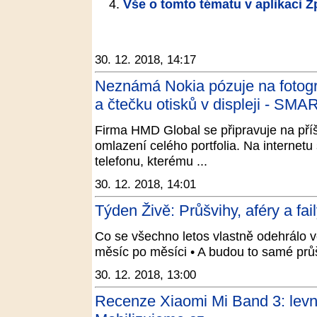
Vše o tomto tématu v aplikaci 
30. 12. 2018, 14:17
Neznámá Nokia pózuje na fotogr
a čtečku otisků v displeji - SM
Firma HMD Global se připravuje na pří
omlazení celého portfolia. Na internetu
telefonu, kterému ...
30. 12. 2018, 14:01
Týden Živě: Průšvihy, aféry a fa
Co se všechno letos vlastně odehrálo ve
měsíc po měsíci • A budou to samé prů
30. 12. 2018, 13:00
Recenze Xiaomi Mi Band 3: levn