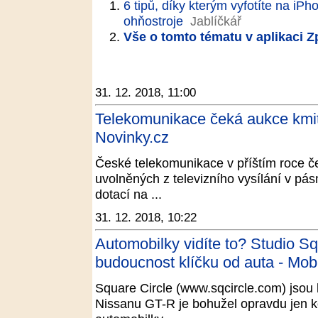
6 tipů, díky kterým vyfotíte na iP
ohňostroje
Jablíčkář
Vše o tomto tématu v aplikaci 
31. 12. 2018, 11:00
Telekomunikace čeká aukce kmito
Novinky.cz
České telekomunikace v příštím roce č
uvolněných z televizního vysílání v pá
dotací na ...
31. 12. 2018, 10:22
Automobilky vidíte to? Studio Sq
budoucnost klíčku od auta - Mob
Square Circle (www.sqcircle.com) jsou lo
Nissanu GT-R je bohužel opravdu jen k