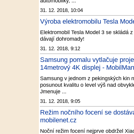
automobilky, ...
31. 12. 2018, 10:04
Výroba elektromobilu Tesla Mode
Elektromobil Tesla Model 3 se skládá z 
dávají dohromady!
31. 12. 2018, 9:12
Samsung pomalu vytlačuje projek
14metrový 4K displej - MobilMan
Samsung v jednom z pekingských kin nai
posunout kvalitu o level výš nad obvyk
Jmenuje ...
31. 12. 2018, 9:05
Režim nočního focení se dostává
mobilenet.cz
Noční režim focení nejprve obdržel Xi