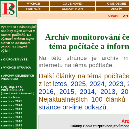
VÝCHOZÍ
CO JE NOVÉ?
O MÉ OSOBĚ
PARTNEŘI
ODKAZY V ÚPT
ARCHÍV
Ostatní:
ÚPT
Vyberte si z následující
nabídky mých aktivit v
Archív monitorování če
oblasti počítačů. Na
výchozí stránku mých
aktivit se dostanete
téma počítače a infor
volbou 'O úroveň
výše':
Na této stránce je archív m
O ÚROVEŇ VÝŠE
internetu na téma počítače.
VÝCHOZÍ STRÁNKA
Další články na téma počítače
ARCHÍV OBLÍBENÝCH
PROGRAMŮ
z let
letos
,
2025
,
2024
,
2023
,
AKTUALITY O
2016
,
2015
,
2014
,
2013
,
20
POČÍTAČÍCH A IT
(monitorování internetu)
archív letos
Nejaktuálnějších 100 článků
archív z 2025
stránce on-line odkazů
.
archív z 2024
archív z 2023
archív z 2022
archív z 2021
Arc
archív z 2020
archív z 2019
Články z oblasti zpravodajství moni