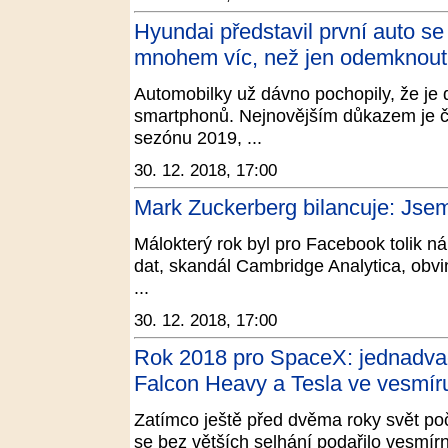
Hyundai představil první auto se
mnohem víc, než jen odemknout 
Automobilky už dávno pochopily, že je 
smartphonů. Nejnovějším důkazem je č
sezónu 2019, ...
30. 12. 2018, 17:00
Mark Zuckerberg bilancuje: Jse
Málokterý rok byl pro Facebook tolik ná
dat, skandál Cambridge Analytica, obvině
...
30. 12. 2018, 17:00
Rok 2018 pro SpaceX: jednadvacet
Falcon Heavy a Tesla ve vesmír
Zatímco ještě před dvěma roky svět poč
se bez větších selhání podařilo vesmírn