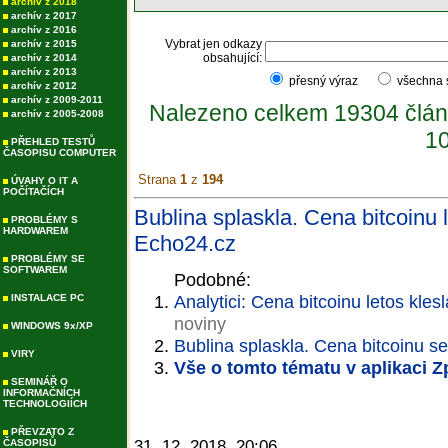
archív z 2018
archív z 2017
archív z 2016
Vybrat jen odkazy
archív z 2015
obsahující:
archív z 2014
archív z 2013
přesný výraz
všechna
archív z 2012
archív z 2009-2011
Nalezeno celkem 19304 člán
archív z 2005-2008
10
PŘEHLED TESTŮ
ČASOPISU COMPUTER
Strana
1
z
194
ÚVAHY O IT A
POČÍTAČÍCH
Bublina splaskla. Cena bitcoinu l
PROBLÉMY S
HARDWAREM
Echo24.cz
PROBLÉMY SE
SOFTWAREM
Podobné:
Analytici: Cena bitcoinu letos klesl
INSTALACE PC
noviny
WINDOWS 9x/XP
Bublina splaskla. Cena bitcoinu se
VIRY
Vše o tomto tématu v aplikaci 
SEMINÁŘ O
INFORMAČNÍCH
TECHNOLOGIÍCH
PŘEVZATO Z
ČASOPISŮ
31. 12. 2018, 20:06