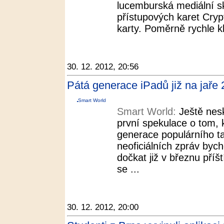
lucemburská mediální s
přístupových karet Cry
karty. Poměrně rychle kl
30. 12. 2012, 20:56
Pátá generace iPadů již na jaře
Smart World
Smart World:
Ještě nesk
první spekulace o tom, k
generace populárního ta
neoficiálních zpráv byc
dočkat již v březnu příš
se ...
30. 12. 2012, 20:00