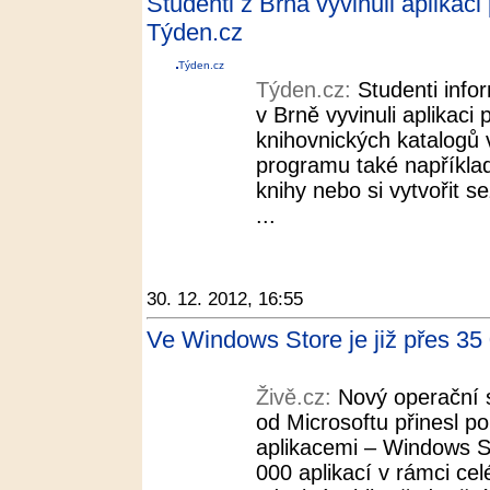
Studenti z Brna vyvinuli aplikaci
Týden.cz
Týden.cz
Týden.cz:
Studenti info
v Brně vyvinuli aplikaci
knihovnických katalogů 
programu také například
knihy nebo si vytvořit s
...
30. 12. 2012, 16:55
Ve Windows Store je již přes 35 
Živě.cz:
Nový operační
od Microsoftu přinesl p
aplikacemi – Windows S
000 aplikací v rámci ce