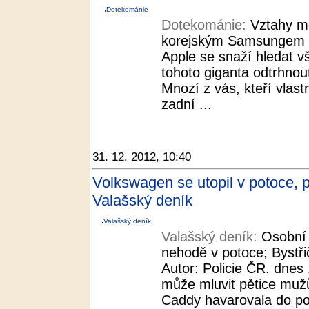
Dotekománie
Dotekománie:
Vztahy m
korejským Samsungem se 
Apple se snaží hledat 
tohoto giganta odtrhnou
Mnozí z vás, kteří vlastn
zadní ...
31. 12. 2012, 10:40
Volkswagen se utopil v potoce, p
Valašský deník
Valašský deník
Valašský deník:
Osobní 
nehodě v potoce; Bystři
Autor: Policie ČR. dnes 
může mluvit pětice muž
Caddy havarovala do pot