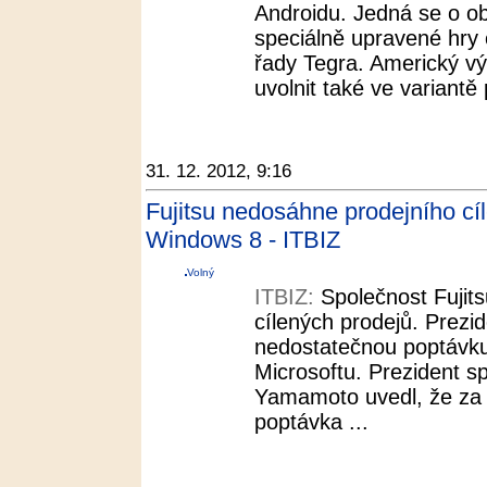
Androidu. Jedná se o o
speciálně upravené hry 
řady Tegra. Americký vý
uvolnit také ve variantě
31. 12. 2012, 9:16
Fujitsu nedosáhne prodejního cí
Windows 8 - ITBIZ
Volný
ITBIZ:
Společnost Fujit
cílených prodejů. Prezid
nedostatečnou poptávk
Microsoftu. Prezident s
Yamamoto uvedl, že za 
poptávka ...