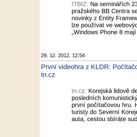
ITBIZ:
Na seminářích 23
pražského BB Centra se
novinky z Entity Framew
lze používat ve webovýc
„Windows Phone 8 mají v
29. 12. 2012, 12:54
První videohra z KLDR: Počítač
tn.cz
tn.cz:
Korejská lidově d
posledních komunistický
první počítačovou hru.
turisty do Severní Kore
auta, cestou sbíráte su