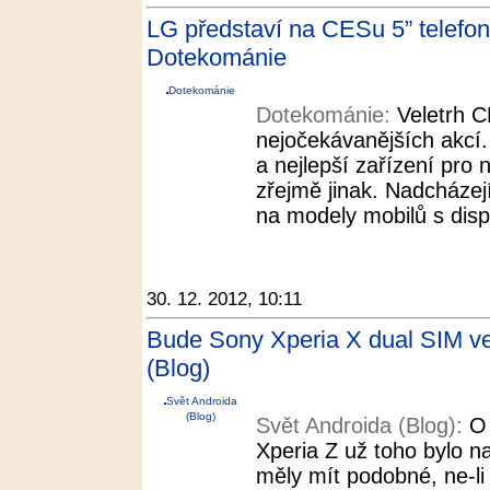
LG představí na CESu 5” telefon 
Dotekománie
Dotekománie
Dotekománie:
Veletrh C
nejočekávanějších akcí.
a nejlepší zařízení pro
zřejmě jinak. Nadcházej
na modely mobilů s displ
30. 12. 2012, 10:11
Bude Sony Xperia X dual SIM ver
(Blog)
Svět Androida
(Blog)
Svět Androida (Blog):
O 
Xperia Z už toho bylo 
měly mít podobné, ne-li 