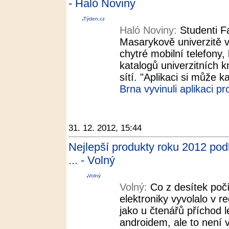
- Haló Noviny
Týden.cz
Haló Noviny:
Studenti F
Masarykově univerzitě vy
chytré mobilní telefony, 
katalogů univerzitních k
sítí. "Aplikaci si může 
Brna vyvinuli aplikaci p
31. 12. 2012, 15:44
Nejlepší produkty roku 2012 pod
... - Volný
Volný
Volný:
Co z desítek počí
elektroniky vyvolalo v r
jako u čtenářů příchod l
androidem, ale to není 