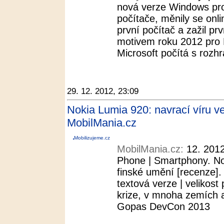
nová verze Windows pro 
počítače, měnily se onli
první počítač a zažil prv
motivem roku 2012 pro M
Microsoft počítá s rozh
29. 12. 2012, 23:09
Nokia Lumia 920: navrací víru ve
MobilMania.cz
Mobilizujeme.cz
MobilMania.cz:
12. 2012
Phone | Smartphony. No
finské umění [recenze].
textová verze | velikos
krize, v mnoha zemích a
Gopas DevCon 2013