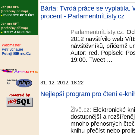
Bárta: Tvrdá práce se vyplatila. 
Jen pro RPS
(chráněný přístup)
procent - ParlamentníListy.cz
EVIDENCE PC V ÚPT
Jen pro ÚPT
(chráněný přístup)
ParlamentníListy.cz:
Od
TESTY A RECENZE
2012 navštívilo web VítB
návštěvníků, přičemž uni
Webmaster:
Petr Schauer
Autor: red. Popisek: Po
Petr@ISIBrno.Cz
19:00. Tweet ...
31. 12. 2012, 18:22
Nejlepší program pro čtení e-knih
Živě.cz:
Elektronické kn
dostupnější a rozšířeně
mnoho přenosných čteče
knihu přečíst nebo prol