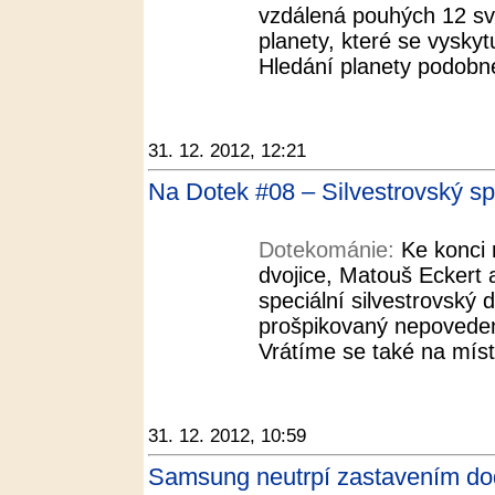
vzdálená pouhých 12 svě
planety, které se vyskyt
Hledání planety podobné
31. 12. 2012, 12:21
Na Dotek #08 – Silvestrovský sp
Dotekománie:
Ke konci
dvojice, Matouš Eckert a
speciální silvestrovský dí
prošpikovaný nepoveden
Vrátíme se také na míst
31. 12. 2012, 10:59
Samsung neutrpí zastavením do