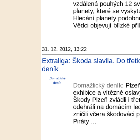
vzdálená pouhých 12 svě
planety, které se vyskyt
Hledání planety podobné
Vědci objevují blízké p
31. 12. 2012, 13:22
Extraliga: Škoda slavila. Do třeti
deník
Domažlický
deník
Domažlický deník:
Plze
exhibice a vítězné osla
Škody Plzeň zvládli i tře
odehráli na domácím le
zničili včera škodovác
Piráty ...