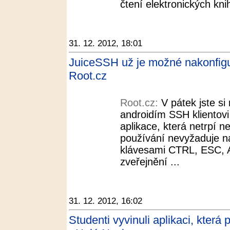
čtení elektronických knih
31. 12. 2012, 18:01
JuiceSSH už je možné nakonfigur
Root.cz
Root.cz:
V pátek jste si
androidím SSH klientov
aplikace, která netrpí 
používání nevyžaduje na
klávesami CTRL, ESC, 
zveřejnění ...
31. 12. 2012, 16:02
Studenti vyvinuli aplikaci, kter