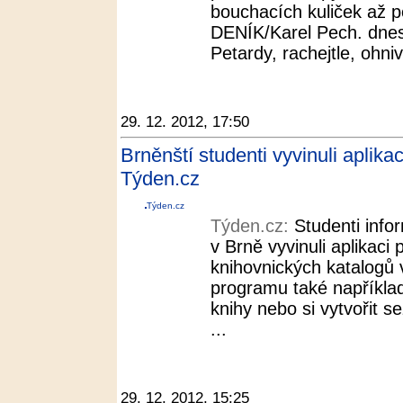
bouchacích kuliček až p
DENÍK/Karel Pech. dnes
Petardy, rachejtle, ohni
29. 12. 2012, 17:50
Brněnští studenti vyvinuli aplika
Týden.cz
Týden.cz
Týden.cz:
Studenti info
v Brně vyvinuli aplikaci
knihovnických katalogů 
programu také například
knihy nebo si vytvořit s
...
29. 12. 2012, 15:25