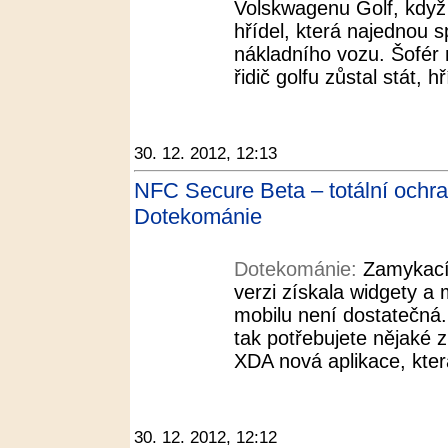
Volskwagenu Golf, když
hřídel, která najednou 
nákladního vozu. Šofér 
řidič golfu zůstal stát, h
30. 12. 2012, 12:13
NFC Secure Beta – totální ochr
Dotekománie
Dotekománie:
Zamykací
verzi získala widgety a 
mobilu není dostatečná.
tak potřebujete nějaké zn
XDA nová aplikace, kter
30. 12. 2012, 12:12