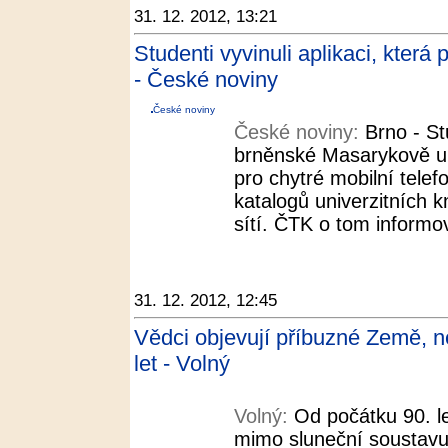
31. 12. 2012, 13:21
Studenti vyvinuli aplikaci, kter
- České noviny
České noviny
České noviny:
Brno - St
brněnské Masarykově uni
pro chytré mobilní telefo
katalogů univerzitních k
sítí. ČTK o tom informov
31. 12. 2012, 12:45
Vědci objevují příbuzné Země, ne
let - Volný
Volný:
Od počátku 90. l
mimo sluneční soustavu