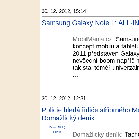
30. 12. 2012, 15:14
Samsung Galaxy Note II: ALL-I
MobilMania.cz:
Samsung
koncept mobilu a tablet
2011 představen Galaxy 
nevšední boom napříč 
tak stal téměř univerzáln
...
30. 12. 2012, 12:31
Policie hledá řidiče stříbrného 
Domažlický deník
Domažlický
deník
Domažlický deník:
Tach