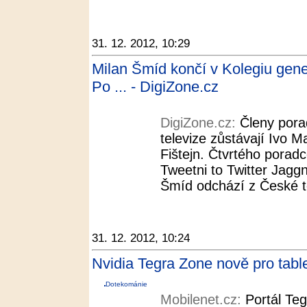
31. 12. 2012, 10:29
Milan Šmíd končí v Kolegiu gener
Po ... - DigiZone.cz
DigiZone.cz:
Členy pora
televize zůstávají Ivo M
Fištejn. Čtvrtého poradc
Tweetni to Twitter Jaggni
Šmíd odchází z České t
31. 12. 2012, 10:24
Nvidia Tegra Zone nově pro tabl
Dotekománie
Mobilenet.cz:
Portál Teg