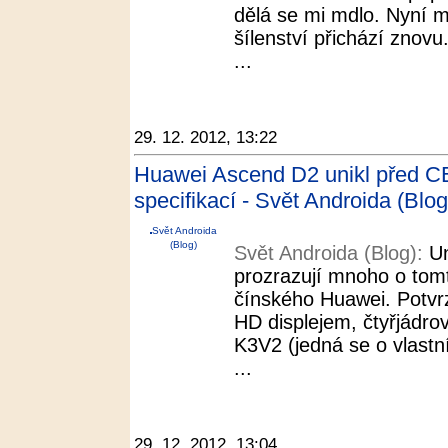
dělá se mi mdlo. Nyní m
šílenství přichází zno
...
29. 12. 2012, 13:22
Huawei Ascend D2 unikl před CE
specifikací - Svět Androida (Blog
Svět Androida
(Blog)
Svět Androida (Blog):
Un
prozrazují mnoho o tom
čínského Huawei. Potvrz
HD displejem, čtyřjád
K3V2 (jedná se o vlastn
...
29. 12. 2012, 13:04