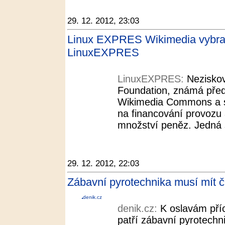
29. 12. 2012, 23:03
Linux EXPRES Wikimedia vybrala
LinuxEXPRES
LinuxEXPRES:
Nezisko
Foundation, známá před
Wikimedia Commons a s
na financování provozu 
množství peněz. Jedná 
29. 12. 2012, 22:03
Zábavní pyrotechnika musí mít č
denik.cz
denik.cz:
K oslavám pří
patří zábavní pyrotechn