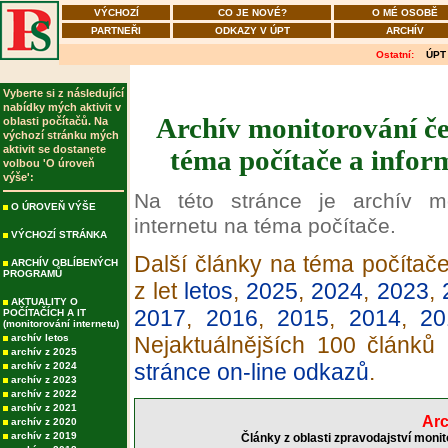
VÝCHOZÍ
CO JE NOVÉ?
O MÉ OSOBĚ
PARTNEŘI
ODKAZY V ÚPT
ARCHÍV
Ostatní:
ÚPT
Vyberte si z následující
nabídky mých aktivit v
Archív monitorování če
oblasti počítačů. Na
výchozí stránku mých
aktivit se dostanete
téma počítače a infor
volbou 'O úroveň
výše':
Na této stránce je archív m
O ÚROVEŇ VÝŠE
internetu na téma počítače.
VÝCHOZÍ STRÁNKA
Další články na téma počítače
ARCHÍV OBLÍBENÝCH
PROGRAMŮ
z let
letos
,
2025
,
2024
,
2023
,
AKTUALITY O
2017
,
2016
,
2015
,
2014
,
20
POČÍTAČÍCH A IT
(monitorování internetu)
archív letos
Nejaktuálnějších 100 článků
archív z 2025
stránce on-line odkazů
.
archív z 2024
archív z 2023
archív z 2022
archív z 2021
Arc
archív z 2020
archív z 2019
Články z oblasti zpravodajství moni