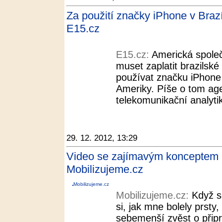
Za použití značky iPhone v Brazíl
E15.cz
E15.cz:
Americká společ
muset zaplatit brazilské
používat značku iPhone v
Ameriky. Píše o tom ag
telekomunikační analytik
29. 12. 2012, 13:29
Video se zajímavým konceptem
Mobilizujeme.cz
Mobilizujeme.cz
Mobilizujeme.cz:
Když s
si, jak mne bolely prsty
sebemenší zvěst o při