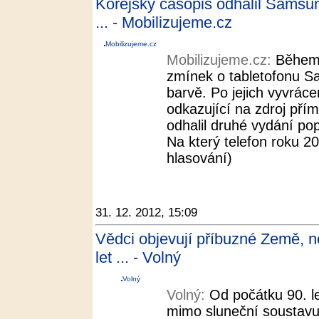
Korejský časopis odhalil Samsu
... - Mobilizujeme.cz
Mobilizujeme.cz
Mobilizujeme.cz:
Během 
zmínek o tabletofonu S
barvě. Po jejich vyvráce
odkazující na zdroj přím
odhalil druhé vydání po
Na který telefon roku 20
hlasování)
31. 12. 2012, 15:09
Vědci objevují příbuzné Země, ne
let ... - Volný
Volný
Volný:
Od počátku 90. l
mimo sluneční soustavu