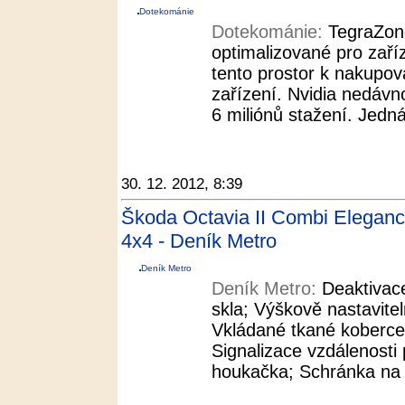
Dotekománie
Dotekománie:
TegraZone
optimalizované pro zaří
tento prostor k nakupová
zařízení. Nvidia nedáv
6 miliónů stažení. Jedn
30. 12. 2012, 8:39
Škoda Octavia II Combi Elegan
4x4 - Deník Metro
Deník Metro
Deník Metro:
Deaktivac
skla; Výškově nastavite
Vkládané tkané koberce
Signalizace vzdálenosti
houkačka; Schránka na b