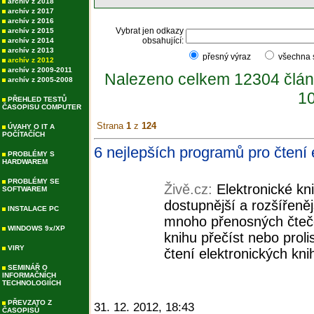
archív z 2018
archív z 2017
archív z 2016
Vybrat jen odkazy
archív z 2015
obsahující:
archív z 2014
archív z 2013
přesný výraz
všechna
archív z 2012
archív z 2009-2011
Nalezeno celkem 12304 člán
archív z 2005-2008
10
PŘEHLED TESTŮ
ČASOPISU COMPUTER
Strana
1
z
124
ÚVAHY O IT A
POČÍTAČÍCH
6 nejlepších programů pro čtení e
PROBLÉMY S
HARDWAREM
PROBLÉMY SE
Živě.cz:
Elektronické kn
SOFTWAREM
dostupnější a rozšířeně
INSTALACE PC
mnoho přenosných čteče
WINDOWS 9x/XP
knihu přečíst nebo prol
VIRY
čtení elektronických knih
SEMINÁŘ O
INFORMAČNÍCH
TECHNOLOGIÍCH
PŘEVZATO Z
31. 12. 2012, 18:43
ČASOPISŮ