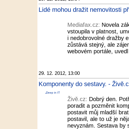
Lidé mohou dražit nemovitosti př
Mediafax.cz:
Novela zák
vstoupila v platnost, u
i nedobrovolné dražby el
zůstává stejný, ale záje
webovém portále, uvedl
29. 12. 2012, 13:00
Komponenty do sestavy. - Živě.c
Deep in IT
Živě.cz:
Dobrý den. Potř
poradit a pozměnit kom
postavit můj mladší bra
postavil, ale to už je ně
nevyznám. Sestava by s