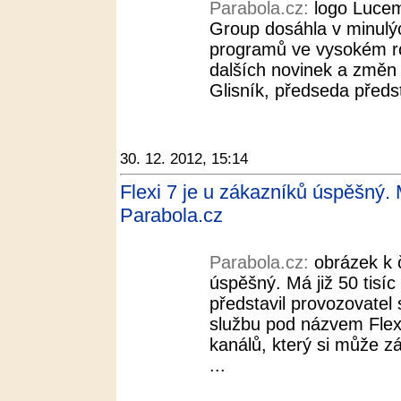
Parabola.cz:
logo Luce
Group dosáhla v minulýc
programů ve vysokém ro
dalších novinek a změn 
Glisník, předseda předs
30. 12. 2012, 15:14
Flexi 7 je u zákazníků úspěšný. M
Parabola.cz
Parabola.cz:
obrázek k 
úspěšný. Má již 50 tisí
představil provozovatel 
službu pod názvem Flexi
kanálů, který si může z
...