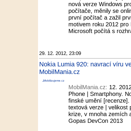
nová verze Windows pro 
počítače, měnily se onli
první počítač a zažil prv
motivem roku 2012 pro M
Microsoft počítá s rozh
29. 12. 2012, 23:09
Nokia Lumia 920: navrací víru ve
MobilMania.cz
Mobilizujeme.cz
MobilMania.cz:
12. 2012
Phone | Smartphony. No
finské umění [recenze].
textová verze | velikos
krize, v mnoha zemích a
Gopas DevCon 2013