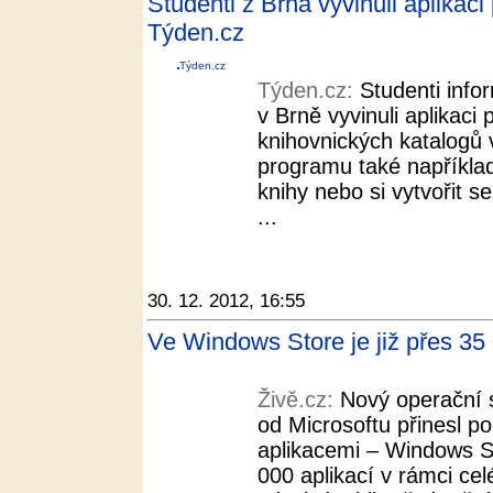
Studenti z Brna vyvinuli aplikaci
Týden.cz
Týden.cz
Týden.cz:
Studenti info
v Brně vyvinuli aplikaci
knihovnických katalogů 
programu také například
knihy nebo si vytvořit s
...
30. 12. 2012, 16:55
Ve Windows Store je již přes 35 
Živě.cz:
Nový operační
od Microsoftu přinesl p
aplikacemi – Windows S
000 aplikací v rámci ce