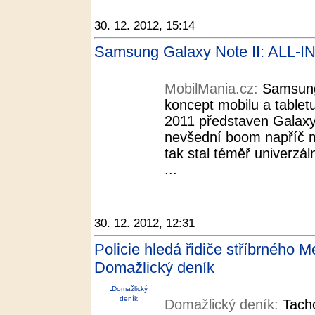
30. 12. 2012, 15:14
Samsung Galaxy Note II: ALL-I
MobilMania.cz:
Samsung
koncept mobilu a tablet
2011 představen Galaxy 
nevšední boom napříč 
tak stal téměř univerzáln
...
30. 12. 2012, 12:31
Policie hledá řidiče stříbrného 
Domažlický deník
Domažlický
deník
Domažlický deník:
Tach