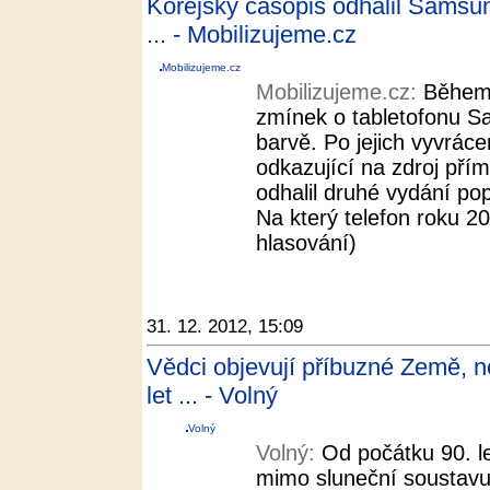
Korejský časopis odhalil Samsu
... - Mobilizujeme.cz
Mobilizujeme.cz
Mobilizujeme.cz:
Během 
zmínek o tabletofonu S
barvě. Po jejich vyvráce
odkazující na zdroj přím
odhalil druhé vydání po
Na který telefon roku 20
hlasování)
31. 12. 2012, 15:09
Vědci objevují příbuzné Země, ne
let ... - Volný
Volný
Volný:
Od počátku 90. l
mimo sluneční soustavu