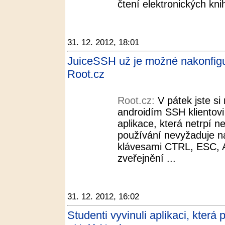
čtení elektronických knih
31. 12. 2012, 18:01
JuiceSSH už je možné nakonfigur
Root.cz
Root.cz:
V pátek jste si
androidím SSH klientov
aplikace, která netrpí 
používání nevyžaduje na
klávesami CTRL, ESC, 
zveřejnění ...
31. 12. 2012, 16:02
Studenti vyvinuli aplikaci, kter