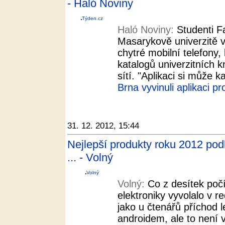
- Haló Noviny
Týden.cz
Haló Noviny:
Studenti F
Masarykově univerzitě vy
chytré mobilní telefony, 
katalogů univerzitních k
sítí. "Aplikaci si může 
Brna vyvinuli aplikaci p
31. 12. 2012, 15:44
Nejlepší produkty roku 2012 pod
... - Volný
Volný
Volný:
Co z desítek počí
elektroniky vyvolalo v r
jako u čtenářů příchod l
androidem, ale to není 