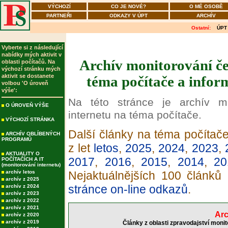
VÝCHOZÍ
CO JE NOVÉ?
O MÉ OSOBĚ
PARTNEŘI
ODKAZY V ÚPT
ARCHÍV
Ostatní:
ÚPT
Vyberte si z následující
nabídky mých aktivit v
Archív monitorování če
oblasti počítačů. Na
výchozí stránku mých
aktivit se dostanete
téma počítače a infor
volbou 'O úroveň
výše':
Na této stránce je archív m
O ÚROVEŇ VÝŠE
internetu na téma počítače.
VÝCHOZÍ STRÁNKA
Další články na téma počítače
ARCHÍV OBLÍBENÝCH
PROGRAMŮ
z let
letos
,
2025
,
2024
,
2023
,
AKTUALITY O
2017
,
2016
,
2015
,
2014
,
20
POČÍTAČÍCH A IT
(monitorování internetu)
archív letos
Nejaktuálnějších 100 článků
archív z 2025
stránce on-line odkazů
.
archív z 2024
archív z 2023
archív z 2022
archív z 2021
Arc
archív z 2020
archív z 2019
Články z oblasti zpravodajství moni