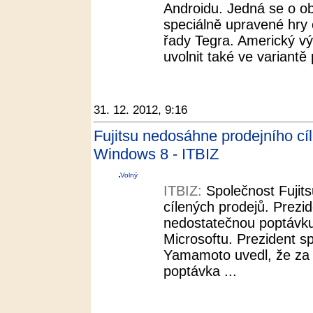
Androidu. Jedná se o o
speciálně upravené hry 
řady Tegra. Americký vý
uvolnit také ve variantě
31. 12. 2012, 9:16
Fujitsu nedosáhne prodejního cí
Windows 8 - ITBIZ
Volný
ITBIZ:
Společnost Fujit
cílených prodejů. Prezid
nedostatečnou poptávk
Microsoftu. Prezident s
Yamamoto uvedl, že za 
poptávka ...