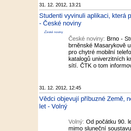
31. 12. 2012, 13:21
Studenti vyvinuli aplikaci, kter
- České noviny
České noviny
České noviny:
Brno - St
brněnské Masarykově uni
pro chytré mobilní telefo
katalogů univerzitních k
sítí. ČTK o tom informov
31. 12. 2012, 12:45
Vědci objevují příbuzné Země, ne
let - Volný
Volný:
Od počátku 90. l
mimo sluneční soustavu