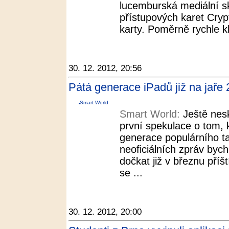
lucemburská mediální s
přístupových karet Cry
karty. Poměrně rychle kl
30. 12. 2012, 20:56
Pátá generace iPadů již na jaře
Smart World
Smart World:
Ještě nesk
první spekulace o tom, k
generace populárního ta
neoficiálních zpráv byc
dočkat již v březnu příš
se ...
30. 12. 2012, 20:00