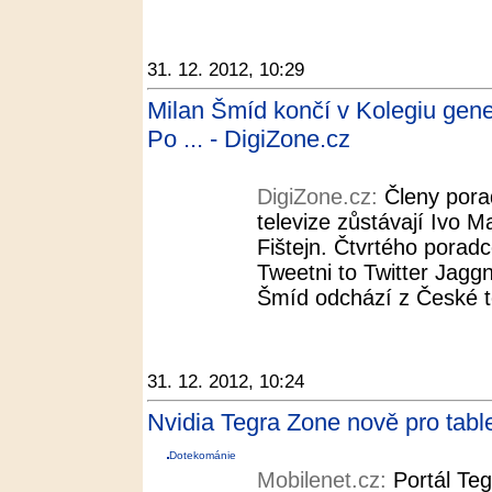
31. 12. 2012, 10:29
Milan Šmíd končí v Kolegiu gener
Po ... - DigiZone.cz
DigiZone.cz:
Členy pora
televize zůstávají Ivo M
Fištejn. Čtvrtého poradc
Tweetni to Twitter Jaggni
Šmíd odchází z České t
31. 12. 2012, 10:24
Nvidia Tegra Zone nově pro tabl
Dotekománie
Mobilenet.cz:
Portál Teg