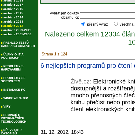
archív z 2018
archív z 2017
archív z 2016
Vybrat jen odkazy
archív z 2015
obsahující:
archív z 2014
archív z 2013
přesný výraz
všechna
archív z 2012
archív z 2009-2011
Nalezeno celkem 12304 člán
archív z 2005-2008
10
PŘEHLED TESTŮ
ČASOPISU COMPUTER
Strana
1
z
124
ÚVAHY O IT A
POČÍTAČÍCH
6 nejlepších programů pro čtení e
PROBLÉMY S
HARDWAREM
PROBLÉMY SE
Živě.cz:
Elektronické kn
SOFTWAREM
dostupnější a rozšířeně
INSTALACE PC
mnoho přenosných čteče
WINDOWS 9x/XP
knihu přečíst nebo prol
VIRY
čtení elektronických knih
SEMINÁŘ O
INFORMAČNÍCH
TECHNOLOGIÍCH
PŘEVZATO Z
31. 12. 2012, 18:43
ČASOPISŮ