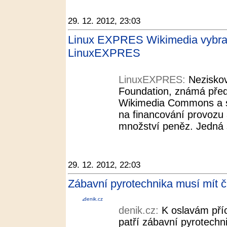
29. 12. 2012, 23:03
Linux EXPRES Wikimedia vybrala
LinuxEXPRES
LinuxEXPRES:
Nezisko
Foundation, známá před
Wikimedia Commons a s
na financování provozu 
množství peněz. Jedná 
29. 12. 2012, 22:03
Zábavní pyrotechnika musí mít č
denik.cz
denik.cz:
K oslavám pří
patří zábavní pyrotechn