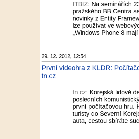
ITBIZ:
Na seminářích 23
pražského BB Centra se
novinky z Entity Framew
lze používat ve webovýc
„Windows Phone 8 mají v
29. 12. 2012, 12:54
První videohra z KLDR: Počítač
tn.cz
tn.cz:
Korejská lidově d
posledních komunistický
první počítačovou hru.
turisty do Severní Kore
auta, cestou sbíráte su