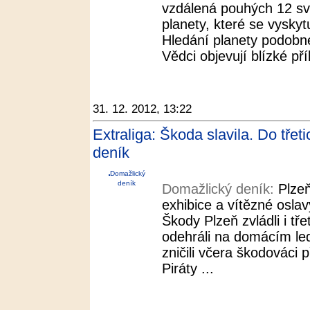
vzdálená pouhých 12 svě
planety, které se vyskyt
Hledání planety podobné
Vědci objevují blízké p
31. 12. 2012, 13:22
Extraliga: Škoda slavila. Do třeti
deník
Domažlický
deník
Domažlický deník:
Plze
exhibice a vítězné osla
Škody Plzeň zvládli i tře
odehráli na domácím le
zničili včera škodovác
Piráty ...