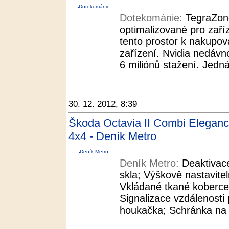
Dotekománie
Dotekománie:
TegraZone
optimalizované pro zaří
tento prostor k nakupová
zařízení. Nvidia nedáv
6 miliónů stažení. Jedn
30. 12. 2012, 8:39
Škoda Octavia II Combi Elegan
4x4 - Deník Metro
Deník Metro
Deník Metro:
Deaktivac
skla; Výškově nastavite
Vkládané tkané koberce
Signalizace vzdálenosti
houkačka; Schránka na b