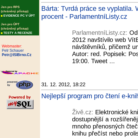
Bárta: Tvrdá práce se vyplatila. 
Jen pro RPS
(chráněný přístup)
procent - ParlamentníListy.cz
EVIDENCE PC V ÚPT
Jen pro ÚPT
(chráněný přístup)
ParlamentníListy.cz:
Od
TESTY A RECENZE
2012 navštívilo web VítB
návštěvníků, přičemž uni
Webmaster:
Petr Schauer
Autor: red. Popisek: Po
Petr@ISIBrno.Cz
19:00. Tweet ...
31. 12. 2012, 18:22
Nejlepší program pro čtení e-knih
Živě.cz:
Elektronické kn
dostupnější a rozšířeně
mnoho přenosných čteče
knihu přečíst nebo prol