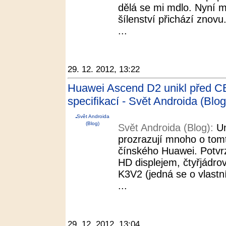
dělá se mi mdlo. Nyní m
šílenství přichází zno
...
29. 12. 2012, 13:22
Huawei Ascend D2 unikl před CE
specifikací - Svět Androida (Blog
Svět Androida
(Blog)
Svět Androida (Blog):
Un
prozrazují mnoho o tom
čínského Huawei. Potvrz
HD displejem, čtyřjád
K3V2 (jedná se o vlastn
...
29. 12. 2012, 13:04