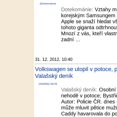
Dotekománie
Dotekománie:
Vztahy m
korejským Samsungem se 
Apple se snaží hledat 
tohoto giganta odtrhnou
Mnozí z vás, kteří vlastn
zadní ...
31. 12. 2012, 10:40
Volkswagen se utopil v potoce, p
Valašský deník
Valašský deník
Valašský deník:
Osobní 
nehodě v potoce; Bystři
Autor: Policie ČR. dnes 
může mluvit pětice muž
Caddy havarovala do pot