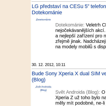
LG představí na CESu 5” telefon 
Dotekománie
Dotekománie
Dotekománie:
Veletrh C
nejočekávanějších akcí.
a nejlepší zařízení pro
zřejmě jinak. Nadcházej
na modely mobilů s displ
30. 12. 2012, 10:11
Bude Sony Xperia X dual SIM ver
(Blog)
Svět Androida
(Blog)
Svět Androida (Blog):
O 
Xperia Z už toho bylo 
měly mít podobné, ne-li 