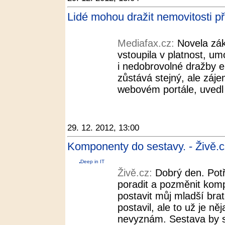
Lidé mohou dražit nemovitosti př
Mediafax.cz:
Novela zák
vstoupila v platnost, u
i nedobrovolné dražby el
zůstává stejný, ale záje
webovém portále, uvedl
29. 12. 2012, 13:00
Komponenty do sestavy. - Živě.c
Deep in IT
Živě.cz:
Dobrý den. Potř
poradit a pozměnit kom
postavit můj mladší bra
postavil, ale to už je ně
nevyznám. Sestava by s