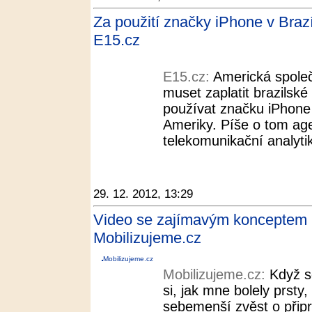
Za použití značky iPhone v Brazíl
E15.cz
E15.cz:
Americká společ
muset zaplatit brazilské
používat značku iPhone v
Ameriky. Píše o tom ag
telekomunikační analytik
29. 12. 2012, 13:29
Video se zajímavým konceptem
Mobilizujeme.cz
Mobilizujeme.cz
Mobilizujeme.cz:
Když s
si, jak mne bolely prsty
sebemenší zvěst o při