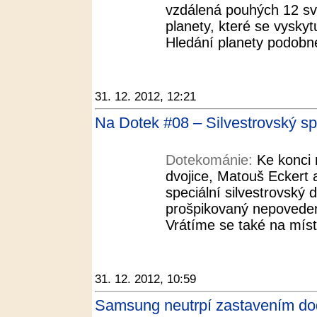
vzdálená pouhých 12 svě
planety, které se vyskyt
Hledání planety podobné
31. 12. 2012, 12:21
Na Dotek #08 – Silvestrovský sp
Dotekománie:
Ke konci
dvojice, Matouš Eckert a
speciální silvestrovský dí
prošpikovaný nepoveden
Vrátíme se také na míst
31. 12. 2012, 10:59
Samsung neutrpí zastavením do