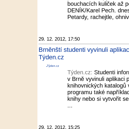
bouchacích kuliček až p
DENÍK/Karel Pech. dnes
Petardy, rachejtle, ohni
29. 12. 2012, 17:50
Brněnští studenti vyvinuli aplika
Týden.cz
Týden.cz
Týden.cz:
Studenti info
v Brně vyvinuli aplikaci
knihovnických katalogů 
programu také například
knihy nebo si vytvořit s
...
29. 12. 2012, 15:25