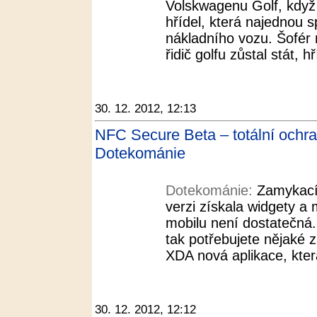
Volskwagenu Golf, když
hřídel, která najednou 
nákladního vozu. Šofér 
řidič golfu zůstal stát, h
30. 12. 2012, 12:13
NFC Secure Beta – totální ochr
Dotekománie
Dotekománie:
Zamykací
verzi získala widgety a 
mobilu není dostatečná.
tak potřebujete nějaké zn
XDA nová aplikace, kter
30. 12. 2012, 12:12