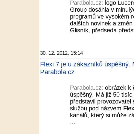
Parabola.cz:
logo Luce
Group dosáhla v minulýc
programů ve vysokém ro
dalších novinek a změn 
Glisník, předseda předs
30. 12. 2012, 15:14
Flexi 7 je u zákazníků úspěšný. M
Parabola.cz
Parabola.cz:
obrázek k 
úspěšný. Má již 50 tisí
představil provozovatel 
službu pod názvem Flexi
kanálů, který si může z
...