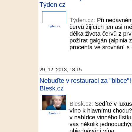
Týden.cz
Týden.cz:
Při nedávném 
červů žijících jen asi m
Týden.cz
délka života červů z pr
požírat galgán (alpinia 
procenta ve srovnání s 
29. 12. 2013, 18:15
Nebuďte v restauraci za "blbce"!
Blesk.cz
Blesk.cz:
Sedíte v luxus
víno k hlavnímu chodu?
Blesk.cz
v nabídce vinného lístk
vás několik jednoduchých
objednávání vína.