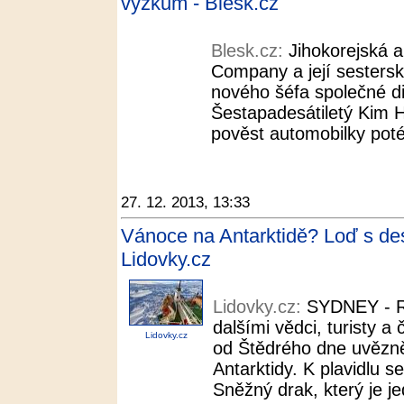
výzkum - Blesk.cz
Blesk.cz:
Jihokorejská 
Company a její sestersk
nového šéfa společné d
Šestapadesátiletý Kim H
pověst automobilky poté
27. 12. 2013, 13:33
Vánoce na Antarktidě? Loď s des
Lidovky.cz
Lidovky.cz:
SYDNEY - Ru
dalšími vědci, turisty 
Lidovky.cz
od Štědrého dne uvězně
Antarktidy. K plavidlu se
Sněžný drak, který je jed