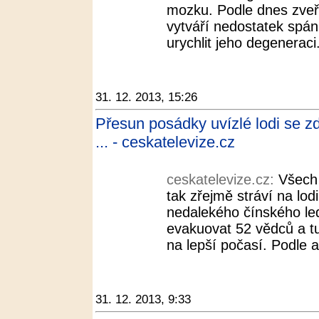
mozku. Podle dnes zveř
vytváří nedostatek spá
urychlit jeho degeneraci
31. 12. 2013, 15:26
Přesun posádky uvízlé lodi se zd
... - ceskatelevize.cz
ceskatelevize.cz:
Všech 
tak zřejmě stráví na lodi
nedalekého čínského le
evakuovat 52 vědců a t
na lepší počasí. Podle a
31. 12. 2013, 9:33