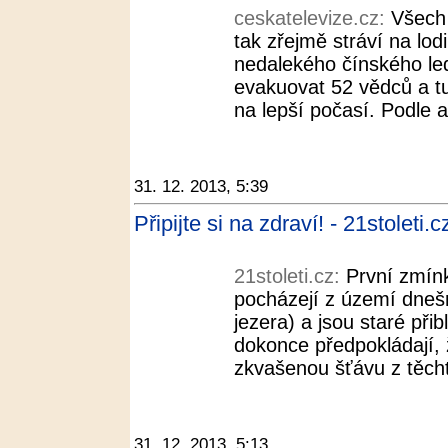
ceskatelevize.cz:
Všech 
tak zřejmě stráví na lodi
nedalekého čínského le
evakuovat 52 vědců a t
na lepší počasí. Podle a
31. 12. 2013, 5:39
Připijte si na zdraví! - 21stoleti.c
21stoleti.cz:
První zmín
pocházejí z území dneš
jezera) a jsou staré při
dokonce předpokládají, že
zkvašenou šťávu z těcht
31. 12. 2013, 5:13