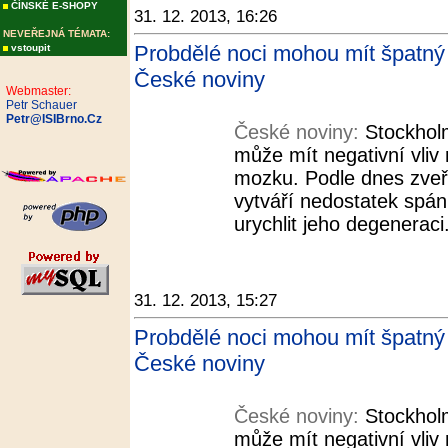
ČÍNSKÉ E-SHOPY
31. 12. 2013, 16:26
NEVEŘEJNÁ TÉMATA:
Probdělé noci mohou mít špatný v
vstoupit
České noviny
Webmaster:
Petr Schauer
Petr@ISIBrno.Cz
České noviny:
Stockholm
může mít negativní vliv
mozku. Podle dnes zveř
vytváří nedostatek spá
urychlit jeho degeneraci
31. 12. 2013, 15:27
Probdělé noci mohou mít špatný v
České noviny
České noviny:
Stockholm
může mít negativní vliv