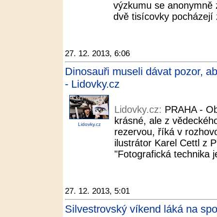
výzkumu se anonymně zú
dvě tisícovky pocházejí
27. 12. 2013, 6:06
Dinosauři museli dávat pozor, aby
- Lidovky.cz
Lidovky.cz:
PRAHA - Ob
krásné, ale z vědeckého
Lidovky.cz
rezervou, říká v rozhov
ilustrátor Karel Cettl z
"Fotografická technika j
27. 12. 2013, 5:01
Silvestrovský víkend láká na sp