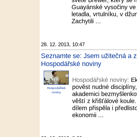
světě Brewer, který se 
Guayánské vysočiny ve 
letadla, vrtulníku, v džu
Zachytili ...
28. 12. 2013, 10:47
Seznamte se: Jsem užitečná a 
Hospodářské noviny
Hospodářské noviny:
E
pověst nudné disciplíny,
Hospodářské
noviny
akademici bezmyšlenkov
věští z křišťálové koul
dílem přispěla i předli
ekonomii ...