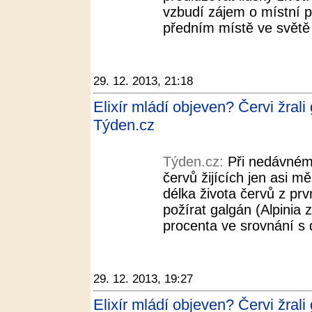
vzbudí zájem o místní po
předním místě ve světě 
29. 12. 2013, 21:18
Elixír mládí objeven? Červi žrali
Týden.cz
Týden.cz:
Při nedávném 
červů žijících jen asi mě
délka života červů z pr
požírat galgán (Alpinia 
procenta ve srovnání s 
29. 12. 2013, 19:27
Elixír mládí objeven? Červi žrali 