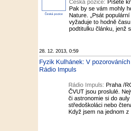
Česká pozice:
Píšete k
Pak by se vám mohly hod
Nature. „Psát populární 
Česká pozice
vyžaduje to hodně času –
podtitulku článku, jenž 
28. 12. 2013, 0:59
Fyzik Kulhánek: V pozorováních n
Rádio Impuls
Rádio Impuls:
Praha /R
ČVUT jsou proslulé. Nej
či astronomie si do auly
středoškoláci nebo čten
Když jsem na jednom z n