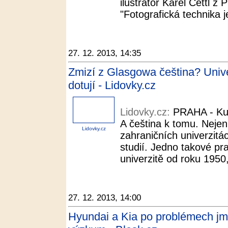
ilustrátor Karel Cettl z
"Fotografická technika j
27. 12. 2013, 14:35
Zmizí z Glasgowa čeština? Unive
dotují - Lidovky.cz
Lidovky.cz:
PRAHA - Kun
A čeština k tomu. Neje
Lidovky.cz
zahraničních univerzitá
studií. Jedno takové pr
univerzitě od roku 1950,
27. 12. 2013, 14:00
Hyundai a Kia po problémech jm