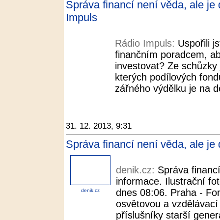
Správa financí není věda, ale je
Impuls
Rádio Impuls:
Uspořili j
finančním poradcem, ab
investovat? Ze schůzky 
kterých podílových fondů
zářného výdělku je na 
31. 12. 2013, 9:31
Správa financí není věda, ale je
denik.cz:
Správa financí
informace. Ilustrační f
dnes 08:06. Praha - Fon
denik.cz
osvětovou a vzdělávac
příslušníky starší generac