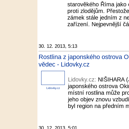
starověkého Říma jako
proti zlodějům. Přestože 
zámek stále jedním z ne
zařízení. Nejpevnější čás
30. 12. 2013, 5:13
Rostlina z japonského ostrova Ok
vědec - Lidovky.cz
Lidovky.cz:
NIŠIHARA (
japonského ostrova Oki
Lidovky.cz
místní rostlina může pro
jeho objev znovu vzbudí
byl region na předním mí
30. 12. 2013, 5:01