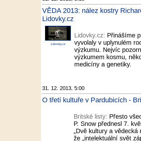
VĚDA 2013: nález kostry Richarda
Lidovky.cz
Lidovky.cz:
Přinášíme př
vyvolaly v uplynulém roc
Lidovky.cz
výzkumu. Nejvíc pozornos
výzkumem kosmu, několik
medicíny a genetiky.
31. 12. 2013, 5:00
O třetí kultuře v Pardubicích - Bri
Britské listy:
Přesto všec
P. Snow přednesl 7. kv
„Dvě kultury a vědecká r
že „intelektuální svět z