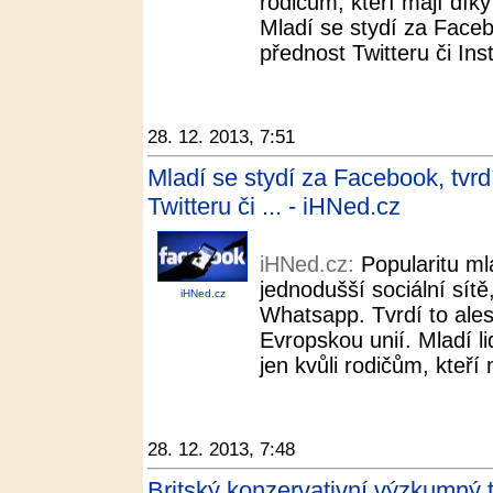
rodičům, kteří mají dík
Mladí se stydí za Faceb
přednost Twitteru či In
28. 12. 2013, 7:51
Mladí se stydí za Facebook, tvr
Twitteru či ... - iHNed.cz
iHNed.cz:
Popularitu ml
jednodušší sociální sítě
iHNed.cz
Whatsapp. Tvrdí to ale
Evropskou unií. Mladí li
jen kvůli rodičům, kteří
28. 12. 2013, 7:48
Britský konzervativní výzkumný