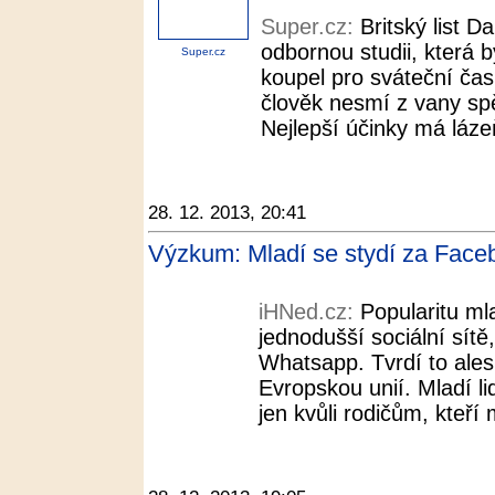
Super.cz:
Britský list D
odbornou studii, která 
Super.cz
koupel pro sváteční čas
člověk nesmí z vany spěc
Nejlepší účinky má lázeň 
28. 12. 2013, 20:41
Výzkum: Mladí se stydí za Face
iHNed.cz:
Popularitu ml
jednodušší sociální sítě
Whatsapp. Tvrdí to ale
Evropskou unií. Mladí li
jen kvůli rodičům, kteří