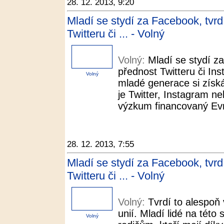
28. 12. 2013, 9:20
Mladí se stydí za Facebook, tvr
Twitteru či ... - Volný
Volný:
Mladí se stydí z
přednost Twitteru či In
Volný
mladé generace si získáv
je Twitter, Instagram n
výzkum financovaný Evr
28. 12. 2013, 7:55
Mladí se stydí za Facebook, tvr
Twitteru či ... - Volný
Volný:
Tvrdí to alespo
unií. Mladí lidé na této 
Volný