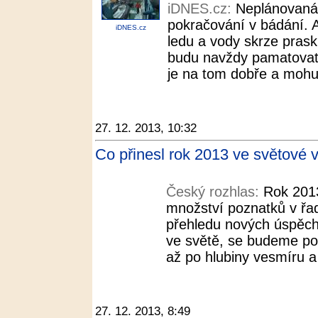
iDNES.cz:
Neplánovaná 
pokračování v bádání. Ak
iDNES.cz
ledu a vody skrze praskl
budu navždy pamatovat, t
je na tom dobře a mohu ř
27. 12. 2013, 10:32
Co přinesl rok 2013 ve světové 
Český rozhlas:
Rok 2013
množství poznatků v řa
přehledu nových úspěchů
ve světě, se budeme po
až po hlubiny vesmíru a 
27. 12. 2013, 8:49