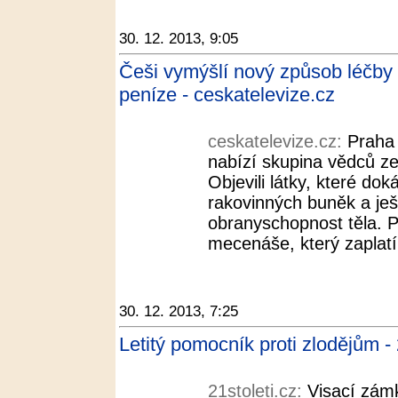
30. 12. 2013, 9:05
Češi vymýšlí nový způsob léčby 
peníze - ceskatelevize.cz
ceskatelevize.cz:
Praha 
nabízí skupina vědců z
Objevili látky, které do
rakovinných buněk a ješt
obranyschopnost těla. 
mecenáše, který zaplatí 
30. 12. 2013, 7:25
Letitý pomocník proti zlodějům - 
21stoleti.cz:
Visací zámk