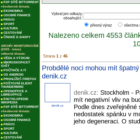
P2P SÍTĚ BITTORRENT
všeobecná témata:
EKONOMIKA
Vybrat jen odkazy
OSOBNÍ FINANCE
obsahující:
PRÁVO
SPORT
přesný výraz
všechna
KULTURA
CESTOVÁNÍ
Nalezeno celkem 4553 člán
ČÍNSKÉ E-SHOPY
10
ARCHÍV MONITOROVÁNÍ
(2005 - letos):
odborná témata:
Strana
1
z
46
VĚDA A VÝZKUM
MIKROSKOPICKÝ
SVĚT
Probdělé noci mohou mít špatný v
POČÍTAČE A IT
denik.cz
OS ANDROID
PROHLÍŽEČ FIREFOX
POŠTOVNÍ KLIENT
THUNDERBIRD
denik.cz:
Stockholm - P
OPENOFFICE A
LIBREOFFICE
mít negativní vliv na b
ENCYKLOPEDIE
WIKIPEDIA
Podle dnes zveřejněné 
denik.cz
P2P SÍTĚ BITTORRENT
všeobecná témata:
nedostatek spánku v moz
EKONOMIKA
jeho degeneraci. O studi
OSOBNÍ FINANCE
PRÁVO
SPORT
KULTURA
CESTOVÁNÍ