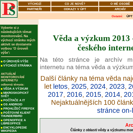
VÝCHOZÍ
CO JE NOVÉ?
O MÉ OSOBĚ
PARTNEŘI
ODKAZY V ÚPT
ARCHÍV
Ostatní:
ÚPT
Vyberte si z
následujících témat
Věda a výzkum 2013 -
monitorování. Na
výchozí stránku mých
aktivit se dostanete
českého intern
volbou 'O úroveň
výše':
Na této stránce je archív m
O ÚROVEŇ VÝŠE
internetu na téma věda a výzku
VÝCHOZÍ STRÁNKA
AKTUÁLNÍ
Další články na téma věda naj
MONITOROVÁNÍ
INTERNETU
let
letos
,
2025
,
2024
,
2023
,
2
odborná témata:
VĚDA A VÝZKUM
2017
,
2016
,
2015
,
2014
,
20
MIKROSKOPICKÝ
SVĚT
POČÍTAČE A IT
Nejaktuálnějších 100 člán
OS ANDROID
stránce on-
PROHLÍŽEČ FIREFOX
POŠTOVNÍ KLIENT
THUNDERBIRD
OPENOFFICE A
LIBREOFFICE
Arc
ENCYKLOPEDIE
Články z oblasti vědy a výzkumu mon
WIKIPEDIA