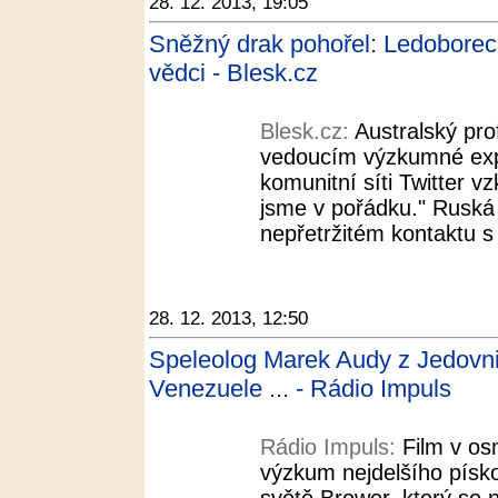
28. 12. 2013, 19:05
Sněžný drak pohořel: Ledoborec 
vědci - Blesk.cz
Blesk.cz:
Australský pro
vedoucím výzkumné expe
komunitní síti Twitter v
jsme v pořádku." Ruská 
nepřetržitém kontaktu s 
28. 12. 2013, 12:50
Speleolog Marek Audy z Jedovnic
Venezuele ... - Rádio Impuls
Rádio Impuls:
Film v os
výzkum nejdelšího písk