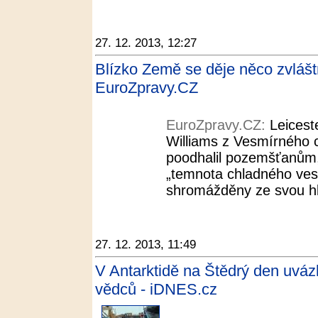
27. 12. 2013, 12:27
Blízko Země se děje něco zvláštní
EuroZpravy.CZ
EuroZpravy.CZ:
Leicest
Williams z Vesmírného c
poodhalil pozemšťanům, 
„temnota chladného ves
shromážděny ze svou hla
27. 12. 2013, 11:49
V Antarktidě na Štědrý den uvázl
vědců - iDNES.cz