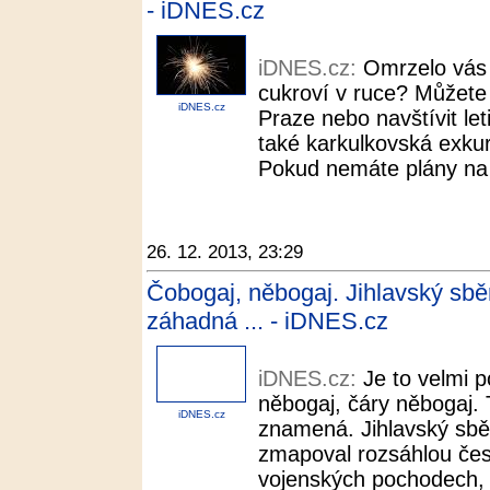
- iDNES.cz
iDNES.cz:
Omrzelo vás
cukroví v ruce? Můžete
iDNES.cz
Praze nebo navštívit let
také karkulkovská exkurz
Pokud nemáte plány na S
26. 12. 2013, 23:29
Čobogaj, něbogaj. Jihlavský sběr
záhadná ... - iDNES.cz
iDNES.cz:
Je to velmi 
něbogaj, čáry něbogaj. 
iDNES.cz
znamená. Jihlavský sbě
zmapoval rozsáhlou čes
vojenských pochodech, k