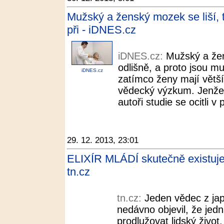
Mužský a ženský mozek se liší, t
při - iDNES.cz
iDNES.cz:
Mužský a že
odlišně, a proto jsou m
iDNES.cz
zatímco ženy mají větší s
vědecký výzkum. Jenže 
autoři studie se ocitli v
29. 12. 2013, 23:01
ELIXÍR MLÁDÍ skutečně existuje!
tn.cz
tn.cz:
Jeden vědec z ja
nedávno objevil, že jed
prodlužovat lidský život