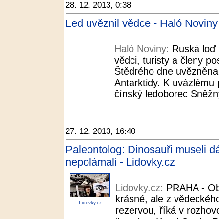
28. 12. 2013, 0:38
Led uvěznil vědce - Haló Noviny
Haló Noviny:
Ruská loď 
vědci, turisty a členy 
Štědrého dne uvězněna 
Antarktidy. K uvázlému pl
čínský ledoborec Sněžný 
27. 12. 2013, 16:40
Paleontolog: Dinosauři museli dá
nepolámali - Lidovky.cz
Lidovky.cz:
PRAHA - Ob
krásné, ale z vědeckého
Lidovky.cz
rezervou, říká v rozhov