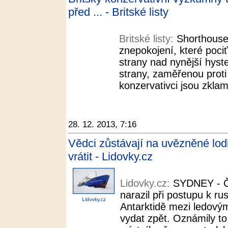
před ... - Britské listy
Britské listy:
Shorthouse
znepokojení, které pociť
strany nad nynější hyste
strany, zaměřenou proti
konzervativci jsou zklam
28. 12. 2013, 7:16
Vědci zůstávají na uvězněné lod
vrátit - Lidovky.cz
Lidovky.cz:
SYDNEY - Č
narazil při postupu k r
Lidovky.cz
Antarktidě mezi ledovým
vydat zpět. Oznámily t