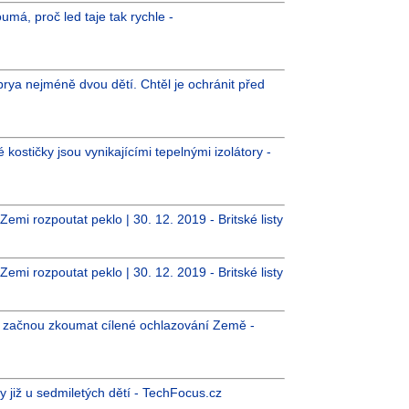
má, proč led taje tak rychle -
brya nejméně dvou dětí. Chtěl je ochránit před
é kostičky jsou vynikajícími tepelnými izolátory -
emi rozpoutat peklo | 30. 12. 2019 - Britské listy
emi rozpoutat peklo | 30. 12. 2019 - Britské listy
ci začnou zkoumat cílené ochlazování Země -
již u sedmiletých dětí - TechFocus.cz