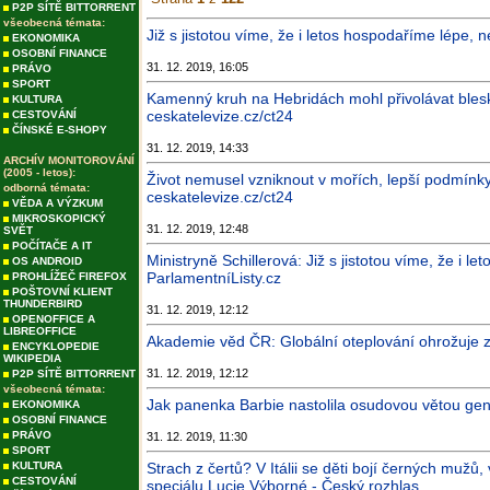
P2P SÍTĚ BITTORRENT
všeobecná témata:
Již s jistotou víme, že i letos hospodaříme lépe, 
EKONOMIKA
OSOBNÍ FINANCE
31. 12. 2019, 16:05
PRÁVO
SPORT
Kamenný kruh na Hebridách mohl přivolávat blesk
KULTURA
ceskatelevize.cz/ct24
CESTOVÁNÍ
ČÍNSKÉ E-SHOPY
31. 12. 2019, 14:33
ARCHÍV MONITOROVÁNÍ
(2005 - letos):
Život nemusel vzniknout v mořích, lepší podmínky
odborná témata:
ceskatelevize.cz/ct24
VĚDA A VÝZKUM
MIKROSKOPICKÝ
31. 12. 2019, 12:48
SVĚT
POČÍTAČE A IT
Ministryně Schillerová: Již s jistotou víme, že i 
OS ANDROID
ParlamentníListy.cz
PROHLÍŽEČ FIREFOX
POŠTOVNÍ KLIENT
THUNDERBIRD
31. 12. 2019, 12:12
OPENOFFICE A
LIBREOFFICE
Akademie věd ČR: Globální oteplování ohrožuje z
ENCYKLOPEDIE
WIKIPEDIA
31. 12. 2019, 12:12
P2P SÍTĚ BITTORRENT
všeobecná témata:
Jak panenka Barbie nastolila osudovou větou ge
EKONOMIKA
OSOBNÍ FINANCE
PRÁVO
31. 12. 2019, 11:30
SPORT
KULTURA
Strach z čertů? V Itálii se děti bojí černých mužů
CESTOVÁNÍ
speciálu Lucie Výborné - Český rozhlas