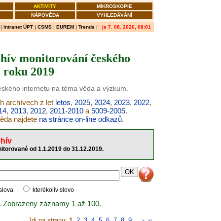
AKTIVITY
MIKROSKOPIE
NÁPOVĚDA
VYHLEDÁVÁNÍ
|
intranet ÚPT
|
CSMS
|
EUREM
|
Trends
|
je 7. 08. 2026, 08:01
hív monitorování českého
z roku 2019
českého internetu na téma věda a výzkum.
h archívech z let
letos
,
2025
,
2024
,
2023
,
2022
,
14
,
2013
,
2012
,
2011-2010
a
5009-2005
.
věda najdete
na stránce on-line odkazů
.
hív
itorované od 1.1.2019 do 31.12.2019.
 slova
kterékoliv slovo
. Zobrazeny záznamy 1 až 100.
Jdi na stranu:
1
,
2
,
3
,
4
,
5
,
6
,
7
,
8
,
9
..
>
>|