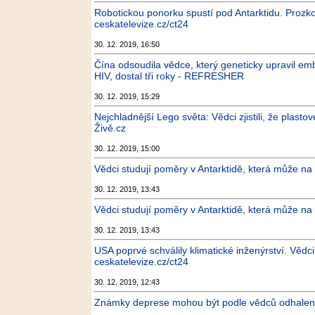
Robotickou ponorku spustí pod Antarktidu. Prozkou
ceskatelevize.cz/ct24
30. 12. 2019, 16:50
Čína odsoudila vědce, který geneticky upravil em
HIV, dostal tři roky - REFRESHER
30. 12. 2019, 15:29
Nejchladnější Lego světa: Vědci zjistili, že plastov
Živě.cz
30. 12. 2019, 15:00
Vědci studují poměry v Antarktidě, která může na Z
30. 12. 2019, 13:43
Vědci studují poměry v Antarktidě, která může na Z
30. 12. 2019, 13:43
USA poprvé schválily klimatické inženýrství. Věd
ceskatelevize.cz/ct24
30. 12. 2019, 12:43
Známky deprese mohou být podle vědců odhaleny 