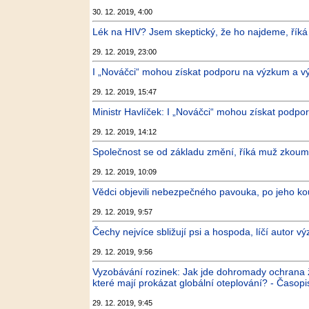
30. 12. 2019, 4:00
Lék na HIV? Jsem skeptický, že ho najdeme, říká o
29. 12. 2019, 23:00
I „Nováčci“ mohou získat podporu na výzkum a výv
29. 12. 2019, 15:47
Ministr Havlíček: I „Nováčci“ mohou získat podpo
29. 12. 2019, 14:12
Společnost se od základu změní, říká muž zkoumají
29. 12. 2019, 10:09
Vědci objevili nebezpečného pavouka, po jeho kou
29. 12. 2019, 9:57
Čechy nejvíce sbližují psi a hospoda, líčí autor 
29. 12. 2019, 9:56
Vyzobávání rozinek: Jak jde dohromady ochrana 
které mají prokázat globální oteplování? - Časopis
29. 12. 2019, 9:45