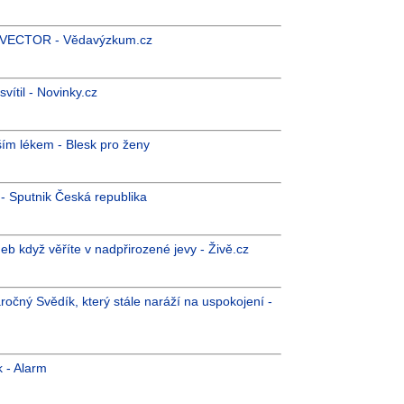
R-VECTOR - Vědavýzkum.cz
vítil - Novinky.cz
pším lékem - Blesk pro ženy
 - Sputnik Česká republika
b když věříte v nadpřirozené jevy - Živě.cz
áročný Svědík, který stále naráží na uspokojení -
k - Alarm