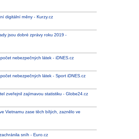
ní digitální měny - Kurzy.cz
ady jsou dobré zprávy roku 2019 -
 počet nebezpečných látek - iDNES.cz
 počet nebezpečných látek - Sport iDNES.cz
l zveřejnil zajímavou statistiku - Globe24.cz
, ve Vietnamu zase těch bílých, zaznělo ve
zachránila sníh - Euro.cz