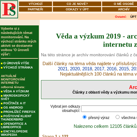
VÝCHOZÍ
CO JE NOVÉ?
O MÉ OSOBĚ
PARTNEŘI
ODKAZY V ÚPT
ARCHÍV
Ostatní:
ÚPT
Vyberte si z
následujících témat
Věda a výzkum 2019 - arc
monitorování. Na
výchozí stránku mých
internetu 
aktivit se dostanete
volbou 'O úroveň
výše':
Na této stránce je archív monitorování článků z 
Další články na téma věda najdete v příslušnýc
O ÚROVEŇ VÝŠE
VÝCHOZÍ STRÁNKA
2021
,
2020
,
2018
,
2017
,
2016
,
2015
,
20
Nejaktuálnějších 100 článků na téma 
AKTUÁLNÍ
MONITOROVÁNÍ
INTERNETU
Arc
odborná témata:
VĚDA A VÝZKUM
Články z oblasti vědy a výzkumu mon
MIKROSKOPICKÝ
SVĚT
POČÍTAČE A IT
Vybrat jen odkazy
OS ANDROID
obsahující:
PROHLÍŽEČ FIREFOX
POŠTOVNÍ KLIENT
přesný výraz
všechna
THUNDERBIRD
OPENOFFICE A
Nalezeno celkem 12105 článků
LIBREOFFICE
ENCYKLOPEDIE
WIKIPEDIA
Strana
1
z
122