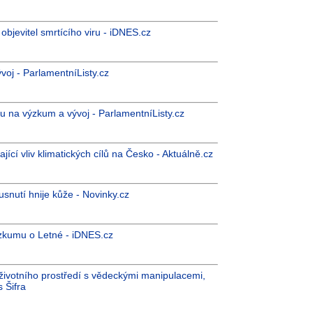
bjevitel smrtícího viru - iDNES.cz
oj - ParlamentníListy.cz
ru na výzkum a vývoj - ParlamentníListy.cz
cí vliv klimatických cílů na Česko - Aktuálně.cz
snutí hnije kůže - Novinky.cz
výzkumu o Letné - iDNES.cz
životního prostředí s vědeckými manipulacemi,
 Šifra