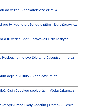
jdou do vězení - ceskatelevize.cz/ct24
od pro ty, kdo to přeženou s pitím - EuroZprávy.cz
a a tři vědce, kteří upravovali DNA lidských
. Poslouchejme své tělo a ne časopisy - Info.cz -
kum dějin a kultury - Vědavýzkum.cz
důležitější vědeckou spolupráci - Vědavýzkum.cz
adávat výzkumné úkoly vědcům | Domov - Česká