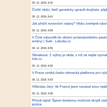
30. 12. 2019, 9:25
Čínští vědci, kteří geneticky upravili dvojčata, pů
30. 12. 2019, 8:41
Jak přežít novoroční oslavy? Vědci zveřejnili náv
30. 12. 2019, 8:09
V Číně odsoudili do vězení protestantského pastor
embryí | Svět - Lidovky.cz
30. 12. 2019, 6:55
Slimáková: Z výživy je věda, v níž se nejde vyznat
Info.cz
30. 12. 2019, 6:00
V Praze vzniká česko-německá platforma pro výz
30. 12. 2019, 5:03
Vítězslav Jarý: Ve Francii jsem navázal svou nej
30. 12. 2019, 4:58
Přísně tajné! Špioni dostanou možnost skrytě z
pozice