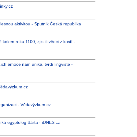
inky.cz
tělesnou aktivitou - Sputnik Česká republika
é kolem roku 1100, zjistili vědci z kostí -
ích emoce nám uniká, tvrdí lingvisté -
- Vědavýzkum.cz
rganizaci - Vědavýzkum.cz
 říká egyptolog Bárta - iDNES.cz