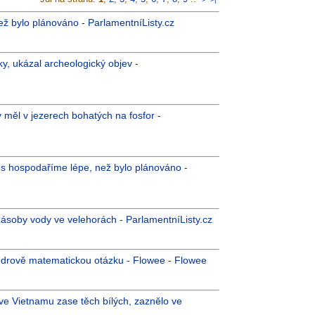
než bylo plánováno - ParlamentníListy.cz
y, ukázal archeologický objev -
 měl v jezerech bohatých na fosfor -
letos hospodaříme lépe, než bylo plánováno -
ásoby vody ve velehorách - ParlamentníListy.cz
ndrově matematickou otázku - Flowee - Flowee
, ve Vietnamu zase těch bílých, zaznělo ve