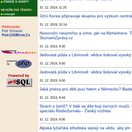
ČÍNSKÉ E-SHOPY
31. 12. 2019, 11:25
NEVEŘEJNÁ TÉMATA:
vstoupit
Jižní Korea připravuje skupinu pro výzkum centrál
31. 12. 2019, 10:14
Webmaster:
Petr Schauer
Nosorožci nevymřou a víme, jak na Alzheimera. T
Petr@ISIBrno.Cz
SeznamZprávy.cz
31. 12. 2019, 9:30
Jedovatá půda v Litvínově: vědce šokoval vysoký
31. 12. 2019, 9:00
Jedovatá půda v Litvínově: vědce šokoval vysoký
31. 12. 2019, 9:00
Jaká jména pro děti jsou hitem v Německu? Badate
31. 12. 2019, 8:44
Strach z čertů? V Itálii se děti bojí černých mužů
speciálu Radiožurnálu - Český rozhlas
31. 12. 2019, 8:06
Alpská lyžařská střediska sázejí na vědu, aby jim 