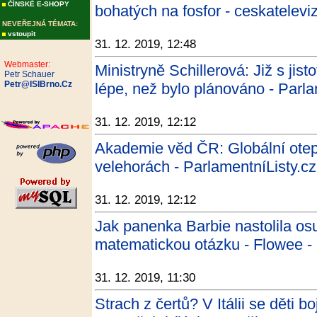
ČÍNSKÉ E-SHOPY
bohatých na fosfor - ceskatelevi
NEVEŘEJNÁ TÉMATA:
vstoupit
31. 12. 2019, 12:48
Webmaster:
Ministryně Schillerová: Již s jis
Petr Schauer
Petr@ISIBrno.Cz
lépe, než bylo plánováno - Parla
31. 12. 2019, 12:12
Akademie věd ČR: Globální otep
velehorách - ParlamentníListy.cz
31. 12. 2019, 12:12
Jak panenka Barbie nastolila o
matematickou otázku - Flowee -
31. 12. 2019, 11:30
Strach z čertů? V Itálii se děti 