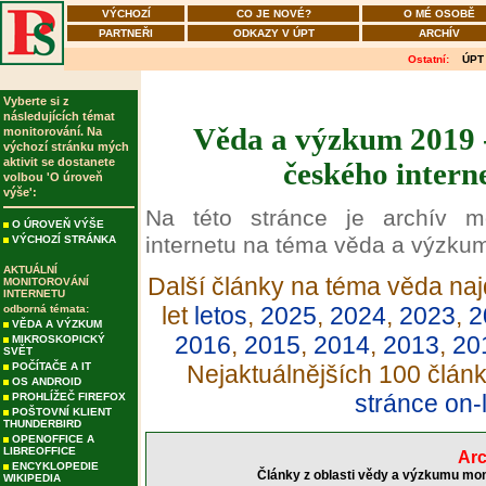
VÝCHOZÍ
CO JE NOVÉ?
O MÉ OSOBĚ
PARTNEŘI
ODKAZY V ÚPT
ARCHÍV
Ostatní:
ÚPT
Vyberte si z
následujících témat
Věda a výzkum 2019 -
monitorování. Na
výchozí stránku mých
aktivit se dostanete
českého intern
volbou 'O úroveň
výše':
Na této stránce je archív m
O ÚROVEŇ VÝŠE
internetu na téma věda a výzku
VÝCHOZÍ STRÁNKA
AKTUÁLNÍ
Další články na téma věda naj
MONITOROVÁNÍ
INTERNETU
let
letos
,
2025
,
2024
,
2023
,
2
odborná témata:
VĚDA A VÝZKUM
2016
,
2015
,
2014
,
2013
,
20
MIKROSKOPICKÝ
SVĚT
POČÍTAČE A IT
Nejaktuálnějších 100 člán
OS ANDROID
stránce on-
PROHLÍŽEČ FIREFOX
POŠTOVNÍ KLIENT
THUNDERBIRD
OPENOFFICE A
LIBREOFFICE
Arc
ENCYKLOPEDIE
Články z oblasti vědy a výzkumu mon
WIKIPEDIA