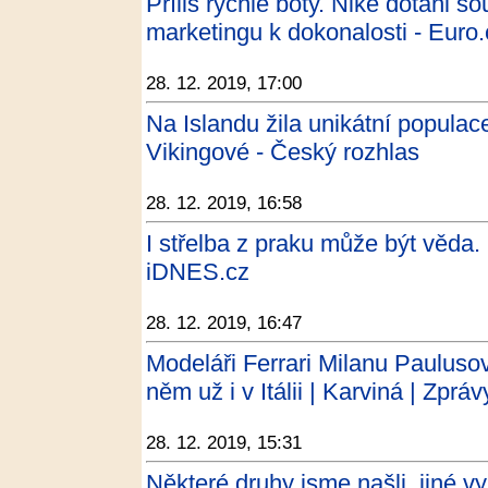
Příliš rychlé boty. Nike dotáhl 
marketingu k dokonalosti - Euro.
28. 12. 2019, 17:00
Na Islandu žila unikátní populac
Vikingové - Český rozhlas
28. 12. 2019, 16:58
I střelba z praku může být věda. 
iDNES.cz
28. 12. 2019, 16:47
Modeláři Ferrari Milanu Paulusovi
něm už i v Itálii | Karviná | Zp
28. 12. 2019, 15:31
Některé druhy jsme našli, jiné vy