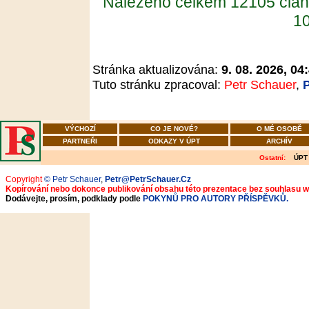
Nalezeno celkem 12105 člán
10
Stránka aktualizována:
9. 08. 2026, 04
Tuto stránku zpracoval:
Petr Schauer
,
VÝCHOZÍ
CO JE NOVÉ?
O MÉ OSOBĚ
PARTNEŘI
ODKAZY V ÚPT
ARCHÍV
Ostatní:
ÚPT
Copyright
© Petr Schauer
,
Petr@PetrSchauer.Cz
Kopírování nebo dokonce publikování obsahu této prezentace bez souhlasu 
Dodávejte, prosím, podklady podle
POKYNŮ PRO AUTORY PŘÍSPĚVKŮ.