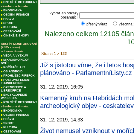
P2P SÍTĚ BITTORRENT
všeobecná témata:
EKONOMIKA
Vybrat jen odkazy
OSOBNÍ FINANCE
obsahující:
PRÁVO
SPORT
přesný výraz
všechna
KULTURA
CESTOVÁNÍ
Nalezeno celkem 12105 člán
ČÍNSKÉ E-SHOPY
10
ARCHÍV MONITOROVÁNÍ
(2005 - letos):
odborná témata:
Strana
1
z
122
VĚDA A VÝZKUM
MIKROSKOPICKÝ
SVĚT
Již s jistotou víme, že i letos h
POČÍTAČE A IT
plánováno - ParlamentníListy.cz
OS ANDROID
PROHLÍŽEČ FIREFOX
POŠTOVNÍ KLIENT
THUNDERBIRD
31. 12. 2019, 16:05
OPENOFFICE A
LIBREOFFICE
ENCYKLOPEDIE
Kamenný kruh na Hebridách mohl
WIKIPEDIA
P2P SÍTĚ BITTORRENT
archeologický objev - ceskatelev
všeobecná témata:
EKONOMIKA
OSOBNÍ FINANCE
31. 12. 2019, 14:33
PRÁVO
SPORT
KULTURA
Život nemusel vzniknout v moříc
CESTOVÁNÍ