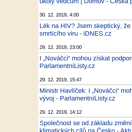
úkoly vědcům | Domov - Česká 
30. 12. 2019, 4:00
Lék na HIV? Jsem skeptický, že 
smrtícího viru - iDNES.cz
29. 12. 2019, 23:00
I „Nováčci“ mohou získat podpor
ParlamentníListy.cz
29. 12. 2019, 15:47
Ministr Havlíček: I „Nováčci“ m
vývoj - ParlamentníListy.cz
29. 12. 2019, 14:12
Společnost se od základu změní,
klimatických cílů na Česko - Akt