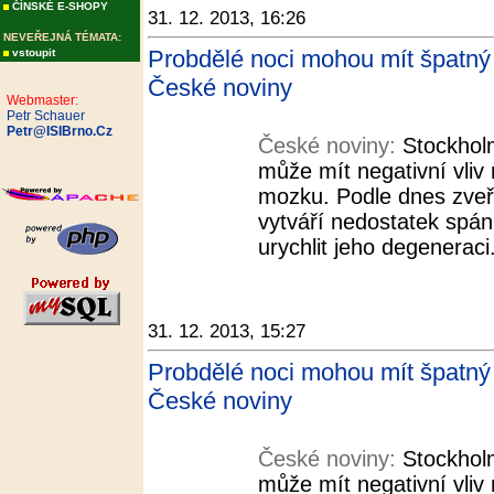
ČÍNSKÉ E-SHOPY
31. 12. 2013, 16:26
NEVEŘEJNÁ TÉMATA:
Probdělé noci mohou mít špatný v
vstoupit
České noviny
Webmaster:
Petr Schauer
Petr@ISIBrno.Cz
České noviny:
Stockholm
může mít negativní vliv
mozku. Podle dnes zveř
vytváří nedostatek spá
urychlit jeho degeneraci
31. 12. 2013, 15:27
Probdělé noci mohou mít špatný v
České noviny
České noviny:
Stockholm
může mít negativní vliv