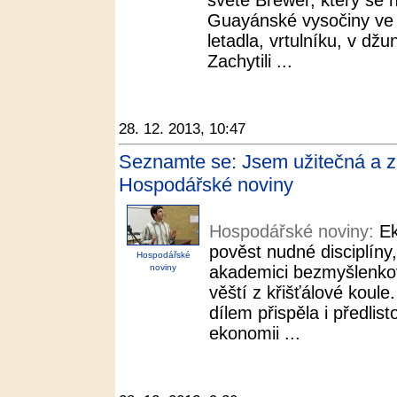
světě Brewer, který se 
Guayánské vysočiny ve 
letadla, vrtulníku, v džu
Zachytili ...
28. 12. 2013, 10:47
Seznamte se: Jsem užitečná a 
Hospodářské noviny
Hospodářské noviny:
E
pověst nudné disciplíny,
Hospodářské
noviny
akademici bezmyšlenkov
věští z křišťálové koul
dílem přispěla i předli
ekonomii ...