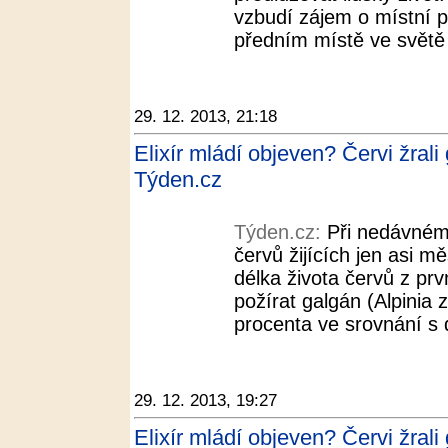
vzbudí zájem o místní po
předním místě ve světě 
29. 12. 2013, 21:18
Elixír mládí objeven? Červi žrali
Týden.cz
Týden.cz:
Při nedávném 
červů žijících jen asi mě
délka života červů z pr
požírat galgán (Alpinia 
procenta ve srovnání s 
29. 12. 2013, 19:27
Elixír mládí objeven? Červi žrali 