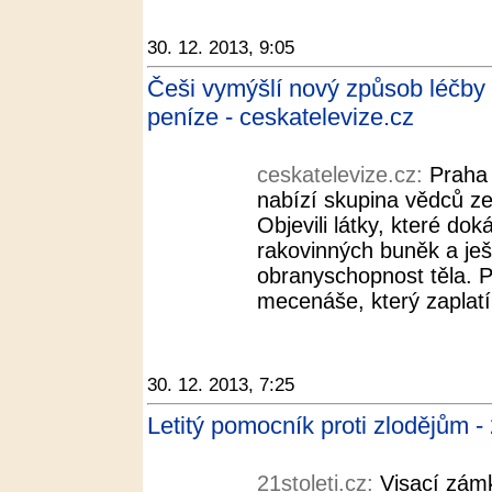
30. 12. 2013, 9:05
Češi vymýšlí nový způsob léčby 
peníze - ceskatelevize.cz
ceskatelevize.cz:
Praha 
nabízí skupina vědců z
Objevili látky, které do
rakovinných buněk a ješt
obranyschopnost těla. 
mecenáše, který zaplatí 
30. 12. 2013, 7:25
Letitý pomocník proti zlodějům - 
21stoleti.cz:
Visací zámk