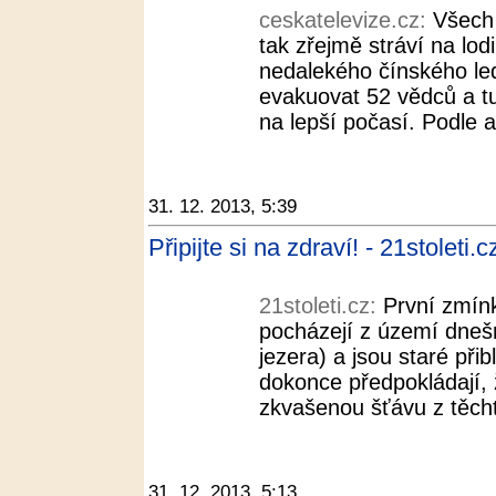
ceskatelevize.cz:
Všech 
tak zřejmě stráví na lodi
nedalekého čínského le
evakuovat 52 vědců a t
na lepší počasí. Podle a
31. 12. 2013, 5:39
Připijte si na zdraví! - 21stoleti.c
21stoleti.cz:
První zmín
pocházejí z území dneš
jezera) a jsou staré při
dokonce předpokládají, že
zkvašenou šťávu z těcht
31. 12. 2013, 5:13