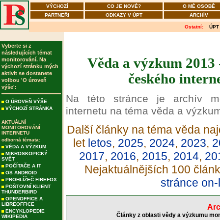
VÝCHOZÍ
CO JE NOVÉ?
O MÉ OSOBĚ
PARTNEŘI
ODKAZY V ÚPT
ARCHÍV
Ostatní:
ÚPT
Vyberte si z
následujících témat
Věda a výzkum 2013 -
monitorování. Na
výchozí stránku mých
aktivit se dostanete
českého intern
volbou 'O úroveň
výše':
Na této stránce je archív m
O ÚROVEŇ VÝŠE
internetu na téma věda a výzku
VÝCHOZÍ STRÁNKA
AKTUÁLNÍ
Další články na téma věda naj
MONITOROVÁNÍ
INTERNETU
let
letos
,
2025
,
2024
,
2023
,
2
odborná témata:
VĚDA A VÝZKUM
2017
,
2016
,
2015
,
2014
,
20
MIKROSKOPICKÝ
SVĚT
POČÍTAČE A IT
Nejaktuálnějších 100 člán
OS ANDROID
stránce on-
PROHLÍŽEČ FIREFOX
POŠTOVNÍ KLIENT
THUNDERBIRD
OPENOFFICE A
LIBREOFFICE
Arc
ENCYKLOPEDIE
Články z oblasti vědy a výzkumu mon
WIKIPEDIA