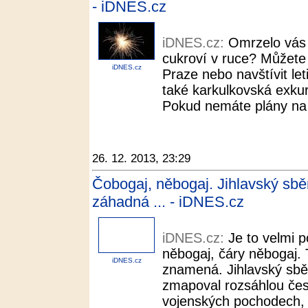
- iDNES.cz
iDNES.cz:
Omrzelo vás
cukroví v ruce? Můžete
iDNES.cz
Praze nebo navštívit let
také karkulkovská exkurz
Pokud nemáte plány na S
26. 12. 2013, 23:29
Čobogaj, něbogaj. Jihlavský sběr
záhadná ... - iDNES.cz
iDNES.cz:
Je to velmi 
něbogaj, čáry něbogaj. 
iDNES.cz
znamená. Jihlavský sbě
zmapoval rozsáhlou čes
vojenských pochodech, k