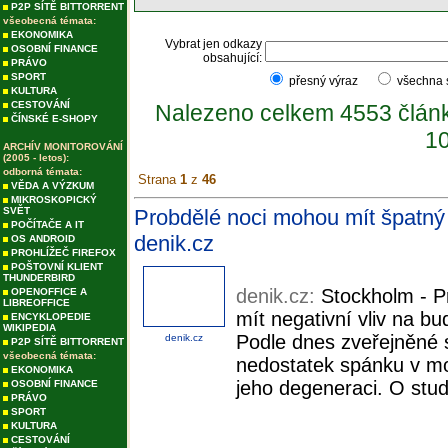
P2P SÍTĚ BITTORRENT
všeobecná témata:
EKONOMIKA
Vybrat jen odkazy
OSOBNÍ FINANCE
obsahující:
PRÁVO
SPORT
přesný výraz
všechna
KULTURA
CESTOVÁNÍ
Nalezeno celkem 4553 člán
ČÍNSKÉ E-SHOPY
10
ARCHÍV MONITOROVÁNÍ
(2005 - letos):
odborná témata:
Strana
1
z
46
VĚDA A VÝZKUM
MIKROSKOPICKÝ
SVĚT
Probdělé noci mohou mít špatný v
POČÍTAČE A IT
denik.cz
OS ANDROID
PROHLÍŽEČ FIREFOX
POŠTOVNÍ KLIENT
THUNDERBIRD
denik.cz:
Stockholm - P
OPENOFFICE A
LIBREOFFICE
mít negativní vliv na b
ENCYKLOPEDIE
WIKIPEDIA
Podle dnes zveřejněné 
denik.cz
P2P SÍTĚ BITTORRENT
všeobecná témata:
nedostatek spánku v moz
EKONOMIKA
jeho degeneraci. O studi
OSOBNÍ FINANCE
PRÁVO
SPORT
KULTURA
CESTOVÁNÍ