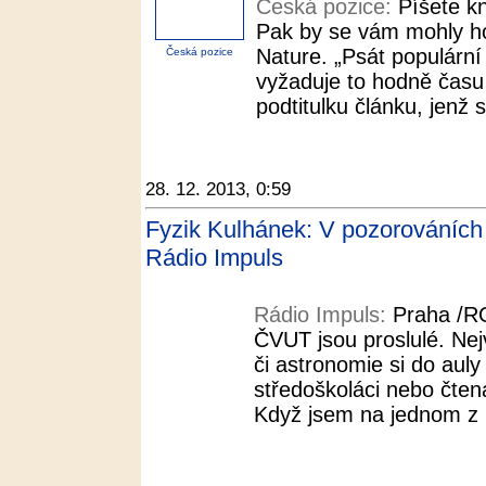
Česká pozice:
Píšete k
Pak by se vám mohly hod
Nature. „Psát populární 
Česká pozice
vyžaduje to hodně času –
podtitulku článku, jenž 
28. 12. 2013, 0:59
Fyzik Kulhánek: V pozorováních n
Rádio Impuls
Rádio Impuls:
Praha /R
ČVUT jsou proslulé. Nej
či astronomie si do auly
středoškoláci nebo čten
Když jsem na jednom z n