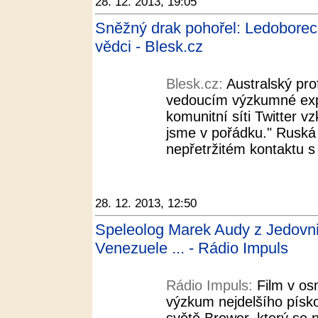
28. 12. 2013, 19:05
Sněžný drak pohořel: Ledoborec 
vědci - Blesk.cz
Blesk.cz:
Australský pro
vedoucím výzkumné expe
komunitní síti Twitter v
jsme v pořádku." Ruská 
nepřetržitém kontaktu s 
28. 12. 2013, 12:50
Speleolog Marek Audy z Jedovnic
Venezuele ... - Rádio Impuls
Rádio Impuls:
Film v os
výzkum nejdelšího písk