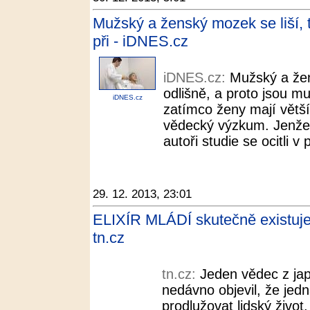
Mužský a ženský mozek se liší, t
při - iDNES.cz
iDNES.cz:
Mužský a že
odlišně, a proto jsou m
iDNES.cz
zatímco ženy mají větší s
vědecký výzkum. Jenže 
autoři studie se ocitli v
29. 12. 2013, 23:01
ELIXÍR MLÁDÍ skutečně existuje!
tn.cz
tn.cz:
Jeden vědec z ja
nedávno objevil, že jed
prodlužovat lidský život