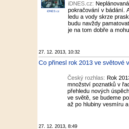
iDNES.cz:
Neplánovaná 
pokračování v bádání. Ak
iDNES.cz
ledu a vody skrze praskl
budu navždy pamatovat, t
je na tom dobře a mohu ř
27. 12. 2013, 10:32
Co přinesl rok 2013 ve světové 
Český rozhlas:
Rok 2013
množství poznatků v řa
přehledu nových úspěchů
ve světě, se budeme po
až po hlubiny vesmíru a 
27. 12. 2013, 8:49