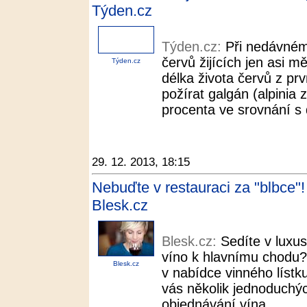
Týden.cz
Týden.cz:
Při nedávném 
červů žijících jen asi m
Týden.cz
délka života červů z pr
požírat galgán (alpinia 
procenta ve srovnání s 
29. 12. 2013, 18:15
Nebuďte v restauraci za "blbce"!
Blesk.cz
Blesk.cz:
Sedíte v luxus
víno k hlavnímu chodu?
Blesk.cz
v nabídce vinného lístk
vás několik jednoduchých
objednávání vína.