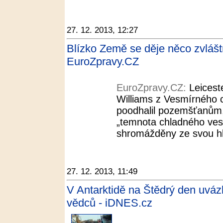
27. 12. 2013, 12:27
Blízko Země se děje něco zvláštní
EuroZpravy.CZ
EuroZpravy.CZ:
Leicest
Williams z Vesmírného c
poodhalil pozemšťanům, 
„temnota chladného ves
shromážděny ze svou hla
27. 12. 2013, 11:49
V Antarktidě na Štědrý den uvázl
vědců - iDNES.cz