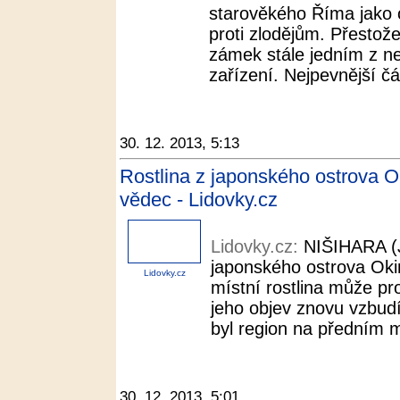
starověkého Říma jako
proti zlodějům. Přestože 
zámek stále jedním z ne
zařízení. Nejpevnější čás
30. 12. 2013, 5:13
Rostlina z japonského ostrova Ok
vědec - Lidovky.cz
Lidovky.cz:
NIŠIHARA (
japonského ostrova Oki
Lidovky.cz
místní rostlina může pro
jeho objev znovu vzbudí
byl region na předním mí
30. 12. 2013, 5:01