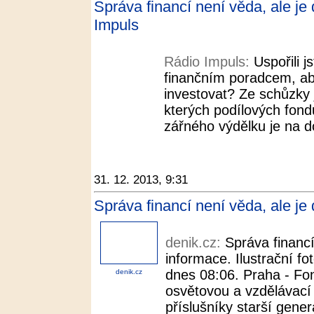
Správa financí není věda, ale je
Impuls
Rádio Impuls:
Uspořili j
finančním poradcem, ab
investovat? Ze schůzky 
kterých podílových fondů
zářného výdělku je na 
31. 12. 2013, 9:31
Správa financí není věda, ale je
denik.cz:
Správa financí
informace. Ilustrační f
dnes 08:06. Praha - Fon
denik.cz
osvětovou a vzdělávac
příslušníky starší generac