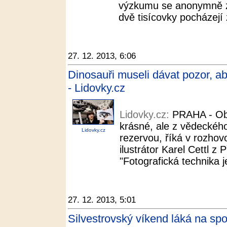
výzkumu se anonymně zú
dvě tisícovky pocházejí
27. 12. 2013, 6:06
Dinosauři museli dávat pozor, aby
- Lidovky.cz
Lidovky.cz:
PRAHA - Ob
krásné, ale z vědeckého
Lidovky.cz
rezervou, říká v rozhov
ilustrátor Karel Cettl z
"Fotografická technika j
27. 12. 2013, 5:01
Silvestrovský víkend láká na sp