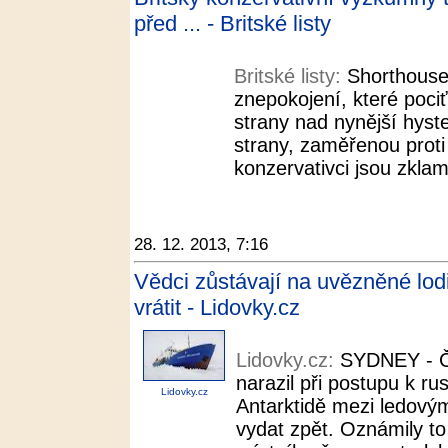
před ... - Britské listy
Britské listy:
Shorthouse
znepokojení, které pociť
strany nad nynější hyste
strany, zaměřenou proti
konzervativci jsou zklam
28. 12. 2013, 7:16
Vědci zůstávají na uvězněné lod
vrátit - Lidovky.cz
Lidovky.cz:
SYDNEY - Č
narazil při postupu k r
Lidovky.cz
Antarktidě mezi ledovým
vydat zpět. Oznámily t