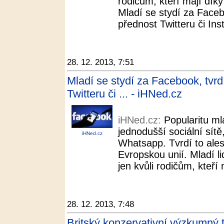
rodičům, kteří mají dík
Mladí se stydí za Faceb
přednost Twitteru či In
28. 12. 2013, 7:51
Mladí se stydí za Facebook, tvr
Twitteru či ... - iHNed.cz
iHNed.cz:
Popularitu ml
jednodušší sociální sítě
iHNed.cz
Whatsapp. Tvrdí to ale
Evropskou unií. Mladí li
jen kvůli rodičům, kteří
28. 12. 2013, 7:48
Britský konzervativní výzkumný