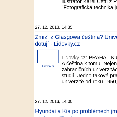
ilustrátor Karel Cettl z
"Fotografická technika j
27. 12. 2013, 14:35
Zmizí z Glasgowa čeština? Unive
dotují - Lidovky.cz
Lidovky.cz:
PRAHA - Kun
A čeština k tomu. Neje
Lidovky.cz
zahraničních univerzitá
studií. Jedno takové pr
univerzitě od roku 1950,
27. 12. 2013, 14:00
Hyundai a Kia po problémech jm