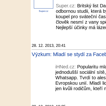
Super.cz:
Britský list D
odbornou studii, která 
Super.cz
koupel pro sváteční čas
člověk nesmí z vany spěc
Nejlepší účinky má lázeň 
28. 12. 2013, 20:41
Výzkum: Mladí se stydí za Face
iHNed.cz:
Popularitu ml
jednodušší sociální sítě
Whatsapp. Tvrdí to ale
Evropskou unií. Mladí li
jen kvůli rodičům, kteří