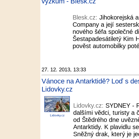
výzkum - Blesk.cz
Blesk.cz:
Jihokorejská 
Company a její sestersk
nového šéfa společné d
Šestapadesátiletý Kim H
pověst automobilky poté
27. 12. 2013, 13:33
Vánoce na Antarktidě? Loď s des
Lidovky.cz
Lidovky.cz:
SYDNEY - Ru
dalšími vědci, turisty 
Lidovky.cz
od Štědrého dne uvězně
Antarktidy. K plavidlu se
Sněžný drak, který je jed