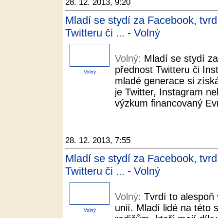
28. 12. 2013, 9:20
Mladí se stydí za Facebook, tvr
Twitteru či ... - Volný
Volný:
Mladí se stydí z
přednost Twitteru či In
Volný
mladé generace si získáv
je Twitter, Instagram n
výzkum financovaný Evr
28. 12. 2013, 7:55
Mladí se stydí za Facebook, tvr
Twitteru či ... - Volný
Volný:
Tvrdí to alespo
unií. Mladí lidé na této 
Volný