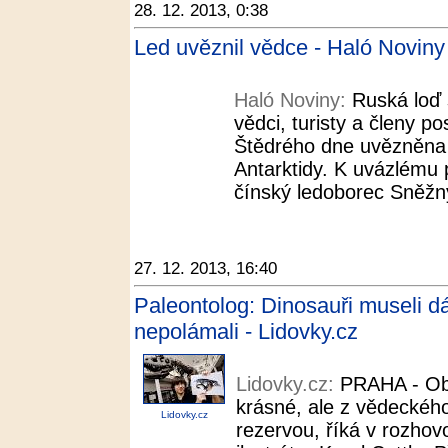
28. 12. 2013, 0:38
Led uvěznil vědce - Haló Noviny
Haló Noviny:
Ruská loď 
vědci, turisty a členy 
Štědrého dne uvězněna 
Antarktidy. K uvázlému pl
čínský ledoborec Sněžný 
27. 12. 2013, 16:40
Paleontolog: Dinosauři museli dá
nepolámali - Lidovky.cz
Lidovky.cz:
PRAHA - Ob
krásné, ale z vědeckého
Lidovky.cz
rezervou, říká v rozhov