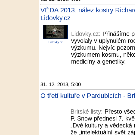
VĚDA 2013: nález kostry Richarda
Lidovky.cz
Lidovky.cz:
Přinášíme př
vyvolaly v uplynulém roc
Lidovky.cz
výzkumu. Nejvíc pozornos
výzkumem kosmu, několik
medicíny a genetiky.
31. 12. 2013, 5:00
O třetí kultuře v Pardubicích - Bri
Britské listy:
Přesto všec
P. Snow přednesl 7. kv
„Dvě kultury a vědecká r
že „intelektuální svět z