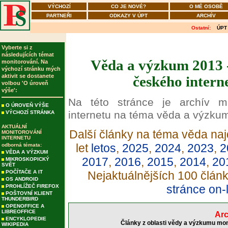
VÝCHOZÍ
CO JE NOVÉ?
O MÉ OSOBĚ
PARTNEŘI
ODKAZY V ÚPT
ARCHÍV
Ostatní:
ÚPT
Vyberte si z
následujících témat
Věda a výzkum 2013 -
monitorování. Na
výchozí stránku mých
aktivit se dostanete
českého intern
volbou 'O úroveň
výše':
Na této stránce je archív m
O ÚROVEŇ VÝŠE
internetu na téma věda a výzku
VÝCHOZÍ STRÁNKA
AKTUÁLNÍ
Další články na téma věda naj
MONITOROVÁNÍ
INTERNETU
let
letos
,
2025
,
2024
,
2023
,
2
odborná témata:
VĚDA A VÝZKUM
2017
,
2016
,
2015
,
2014
,
20
MIKROSKOPICKÝ
SVĚT
POČÍTAČE A IT
Nejaktuálnějších 100 člán
OS ANDROID
stránce on-
PROHLÍŽEČ FIREFOX
POŠTOVNÍ KLIENT
THUNDERBIRD
OPENOFFICE A
LIBREOFFICE
Arc
ENCYKLOPEDIE
Články z oblasti vědy a výzkumu mon
WIKIPEDIA