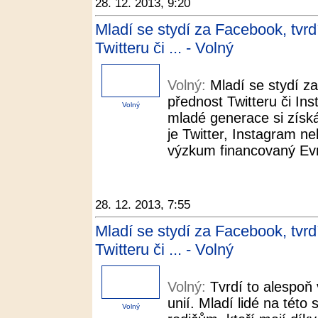
28. 12. 2013, 9:20
Mladí se stydí za Facebook, tvr
Twitteru či ... - Volný
Volný:
Mladí se stydí z
přednost Twitteru či In
Volný
mladé generace si získáv
je Twitter, Instagram n
výzkum financovaný Evr
28. 12. 2013, 7:55
Mladí se stydí za Facebook, tvr
Twitteru či ... - Volný
Volný:
Tvrdí to alespo
unií. Mladí lidé na této 
Volný