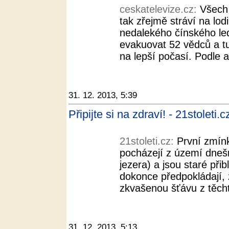
ceskatelevize.cz:
Všech 
tak zřejmě stráví na lodi
nedalekého čínského le
evakuovat 52 vědců a t
na lepší počasí. Podle a
31. 12. 2013, 5:39
Připijte si na zdraví! - 21stoleti.c
21stoleti.cz:
První zmín
pocházejí z území dneš
jezera) a jsou staré při
dokonce předpokládají, že
zkvašenou šťávu z těcht
31. 12. 2013, 5:13