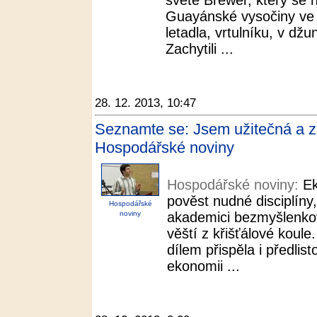
světě Brewer, který se 
Guayánské vysočiny ve 
letadla, vrtulníku, v džu
Zachytili ...
28. 12. 2013, 10:47
Seznamte se: Jsem užitečná a 
Hospodářské noviny
Hospodářské noviny:
E
pověst nudné disciplíny,
Hospodářské
noviny
akademici bezmyšlenkov
věští z křišťálové koul
dílem přispěla i předli
ekonomii ...