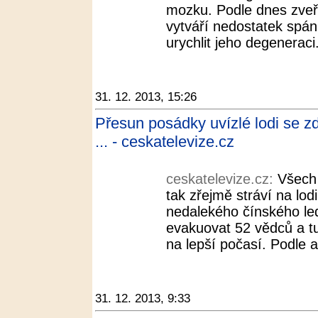
mozku. Podle dnes zveř
vytváří nedostatek spá
urychlit jeho degeneraci
31. 12. 2013, 15:26
Přesun posádky uvízlé lodi se zd
... - ceskatelevize.cz
ceskatelevize.cz:
Všech 
tak zřejmě stráví na lodi
nedalekého čínského le
evakuovat 52 vědců a t
na lepší počasí. Podle a
31. 12. 2013, 9:33