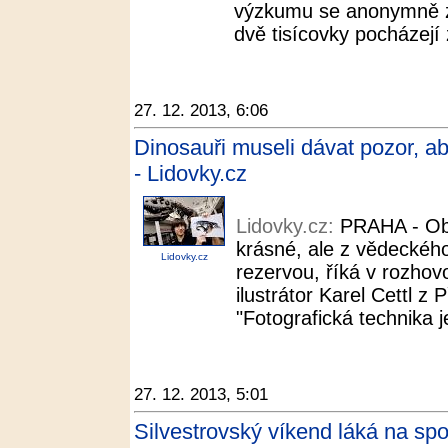
výzkumu se anonymně zú
dvě tisícovky pocházejí
27. 12. 2013, 6:06
Dinosauři museli dávat pozor, aby
- Lidovky.cz
Lidovky.cz:
PRAHA - Ob
krásné, ale z vědeckého
Lidovky.cz
rezervou, říká v rozhov
ilustrátor Karel Cettl z
"Fotografická technika j
27. 12. 2013, 5:01
Silvestrovský víkend láká na sp