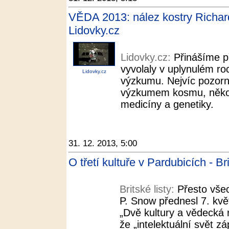
VĚDA 2013: nález kostry Richarda
Lidovky.cz
Lidovky.cz:
Přinášíme př
vyvolaly v uplynulém roc
Lidovky.cz
výzkumu. Nejvíc pozornos
výzkumem kosmu, několik
medicíny a genetiky.
31. 12. 2013, 5:00
O třetí kultuře v Pardubicích - Bri
Britské listy:
Přesto všec
P. Snow přednesl 7. kv
„Dvě kultury a vědecká r
že „intelektuální svět z