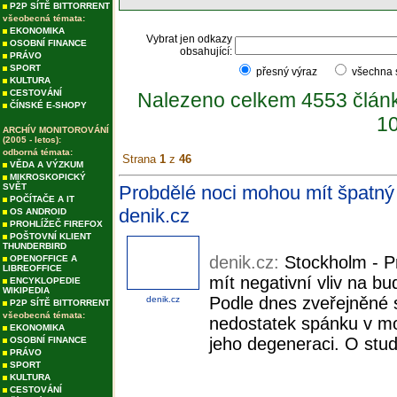
P2P SÍTĚ BITTORRENT
všeobecná témata:
EKONOMIKA
Vybrat jen odkazy
OSOBNÍ FINANCE
obsahující:
PRÁVO
SPORT
přesný výraz
všechna
KULTURA
CESTOVÁNÍ
Nalezeno celkem 4553 člán
ČÍNSKÉ E-SHOPY
10
ARCHÍV MONITOROVÁNÍ
(2005 - letos):
odborná témata:
Strana
1
z
46
VĚDA A VÝZKUM
MIKROSKOPICKÝ
SVĚT
Probdělé noci mohou mít špatný v
POČÍTAČE A IT
denik.cz
OS ANDROID
PROHLÍŽEČ FIREFOX
POŠTOVNÍ KLIENT
THUNDERBIRD
denik.cz:
Stockholm - P
OPENOFFICE A
LIBREOFFICE
mít negativní vliv na b
ENCYKLOPEDIE
WIKIPEDIA
Podle dnes zveřejněné 
denik.cz
P2P SÍTĚ BITTORRENT
všeobecná témata:
nedostatek spánku v moz
EKONOMIKA
jeho degeneraci. O studi
OSOBNÍ FINANCE
PRÁVO
SPORT
KULTURA
CESTOVÁNÍ