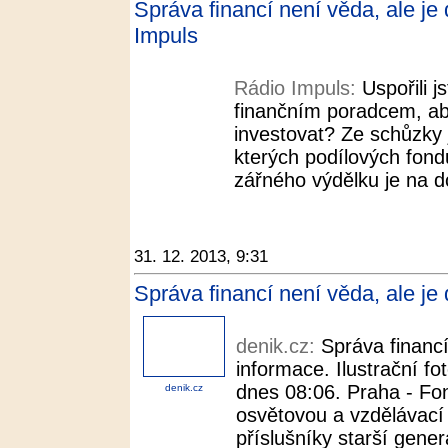
Správa financí není věda, ale je
Impuls
Rádio Impuls:
Uspořili j
finančním poradcem, ab
investovat? Ze schůzky 
kterých podílových fondů
zářného výdělku je na 
31. 12. 2013, 9:31
Správa financí není věda, ale je
denik.cz:
Správa financí
informace. Ilustrační f
dnes 08:06. Praha - Fon
denik.cz
osvětovou a vzdělávac
příslušníky starší generac