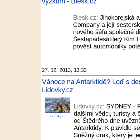
výzkum - Blesk.cz
Blesk.cz:
Jihokorejská 
Company a její sestersk
nového šéfa společné d
Šestapadesátiletý Kim H
pověst automobilky poté
27. 12. 2013, 13:33
Vánoce na Antarktidě? Loď s des
Lidovky.cz
Lidovky.cz:
SYDNEY - Ru
dalšími vědci, turisty 
Lidovky.cz
od Štědrého dne uvězně
Antarktidy. K plavidlu se
Sněžný drak, který je jed