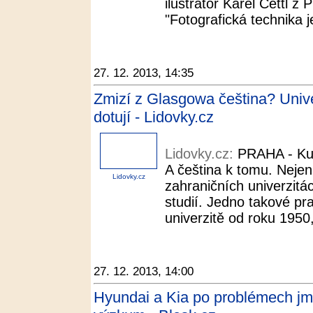
ilustrátor Karel Cettl z
"Fotografická technika j
27. 12. 2013, 14:35
Zmizí z Glasgowa čeština? Unive
dotují - Lidovky.cz
Lidovky.cz:
PRAHA - Kun
A čeština k tomu. Neje
Lidovky.cz
zahraničních univerzitá
studií. Jedno takové pr
univerzitě od roku 1950,
27. 12. 2013, 14:00
Hyundai a Kia po problémech jm