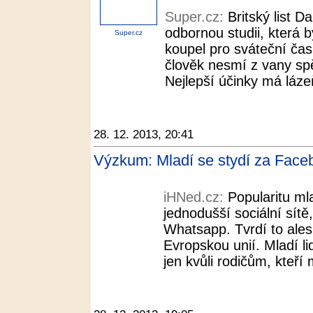
Super.cz:
Britský list D
odbornou studii, která 
Super.cz
koupel pro sváteční čas
člověk nesmí z vany spěc
Nejlepší účinky má lázeň 
28. 12. 2013, 20:41
Výzkum: Mladí se stydí za Face
iHNed.cz:
Popularitu ml
jednodušší sociální sítě
Whatsapp. Tvrdí to ale
Evropskou unií. Mladí li
jen kvůli rodičům, kteří