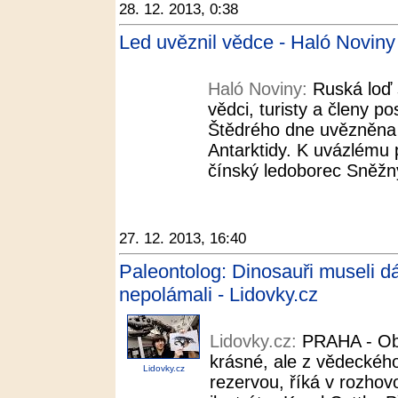
28. 12. 2013, 0:38
Led uvěznil vědce - Haló Noviny
Haló Noviny:
Ruská loď 
vědci, turisty a členy 
Štědrého dne uvězněna 
Antarktidy. K uvázlému pl
čínský ledoborec Sněžný 
27. 12. 2013, 16:40
Paleontolog: Dinosauři museli dá
nepolámali - Lidovky.cz
Lidovky.cz:
PRAHA - Ob
krásné, ale z vědeckého
Lidovky.cz
rezervou, říká v rozhov