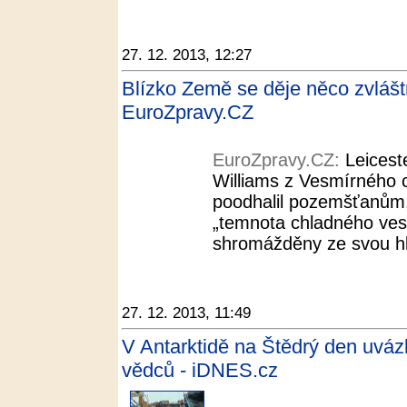
27. 12. 2013, 12:27
Blízko Země se děje něco zvláštní
EuroZpravy.CZ
EuroZpravy.CZ:
Leicest
Williams z Vesmírného c
poodhalil pozemšťanům, 
„temnota chladného ves
shromážděny ze svou hla
27. 12. 2013, 11:49
V Antarktidě na Štědrý den uvázl
vědců - iDNES.cz