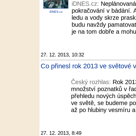
iDNES.cz:
Neplánovaná 
pokračování v bádání. Ak
iDNES.cz
ledu a vody skrze praskl
budu navždy pamatovat, t
je na tom dobře a mohu ř
27. 12. 2013, 10:32
Co přinesl rok 2013 ve světové 
Český rozhlas:
Rok 2013
množství poznatků v řa
přehledu nových úspěchů
ve světě, se budeme po
až po hlubiny vesmíru a 
27. 12. 2013, 8:49