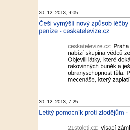
30. 12. 2013, 9:05
Češi vymýšlí nový způsob léčby 
peníze - ceskatelevize.cz
ceskatelevize.cz:
Praha 
nabízí skupina vědců z
Objevili látky, které do
rakovinných buněk a ješt
obranyschopnost těla. 
mecenáše, který zaplatí 
30. 12. 2013, 7:25
Letitý pomocník proti zlodějům - 
21stoleti.cz:
Visací zámk