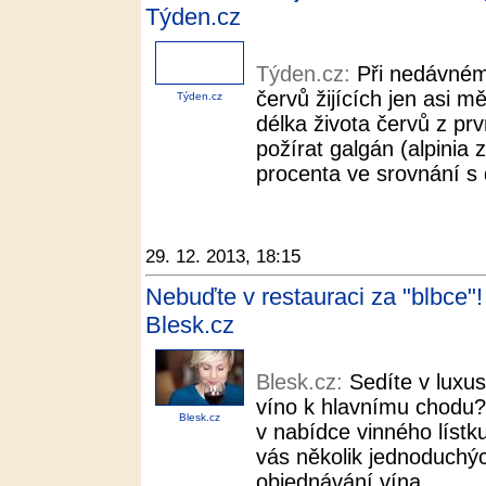
Týden.cz
Týden.cz:
Při nedávném 
červů žijících jen asi m
Týden.cz
délka života červů z pr
požírat galgán (alpinia 
procenta ve srovnání s 
29. 12. 2013, 18:15
Nebuďte v restauraci za "blbce"!
Blesk.cz
Blesk.cz:
Sedíte v luxus
víno k hlavnímu chodu?
Blesk.cz
v nabídce vinného lístk
vás několik jednoduchých
objednávání vína.