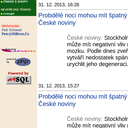
ČÍNSKÉ E-SHOPY
31. 12. 2013, 16:26
NEVEŘEJNÁ TÉMATA:
Probdělé noci mohou mít špatný v
vstoupit
České noviny
Webmaster:
Petr Schauer
Petr@ISIBrno.Cz
České noviny:
Stockholm
může mít negativní vliv
mozku. Podle dnes zveř
vytváří nedostatek spá
urychlit jeho degeneraci
31. 12. 2013, 15:27
Probdělé noci mohou mít špatný v
České noviny
České noviny:
Stockholm
může mít negativní vliv