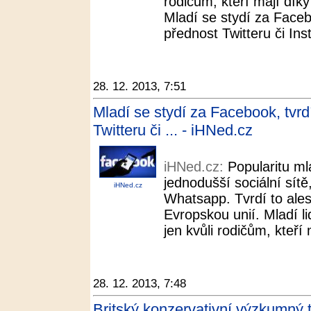
rodičům, kteří mají dík
Mladí se stydí za Faceb
přednost Twitteru či In
28. 12. 2013, 7:51
Mladí se stydí za Facebook, tvr
Twitteru či ... - iHNed.cz
iHNed.cz:
Popularitu ml
jednodušší sociální sítě
iHNed.cz
Whatsapp. Tvrdí to ale
Evropskou unií. Mladí li
jen kvůli rodičům, kteří
28. 12. 2013, 7:48
Britský konzervativní výzkumný