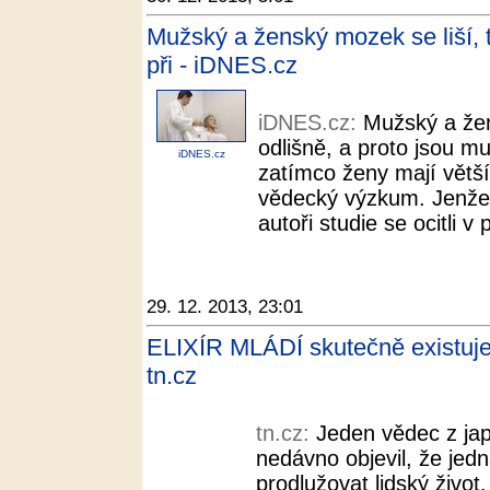
Mužský a ženský mozek se liší, t
při - iDNES.cz
iDNES.cz:
Mužský a že
odlišně, a proto jsou m
iDNES.cz
zatímco ženy mají větší s
vědecký výzkum. Jenže 
autoři studie se ocitli v
29. 12. 2013, 23:01
ELIXÍR MLÁDÍ skutečně existuje!
tn.cz
tn.cz:
Jeden vědec z ja
nedávno objevil, že jed
prodlužovat lidský život