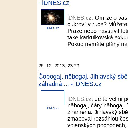
- iDNES.cz
iDNES.cz:
Omrzelo vás
cukroví v ruce? Můžete
iDNES.cz
Praze nebo navštívit let
také karkulkovská exkurz
Pokud nemáte plány na S
26. 12. 2013, 23:29
Čobogaj, něbogaj. Jihlavský sběr
záhadná ... - iDNES.cz
iDNES.cz:
Je to velmi 
něbogaj, čáry něbogaj. 
iDNES.cz
znamená. Jihlavský sbě
zmapoval rozsáhlou čes
vojenských pochodech, k