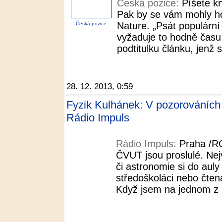
Česká pozice:
Píšete k
Pak by se vám mohly hod
Nature. „Psát populární 
Česká pozice
vyžaduje to hodně času –
podtitulku článku, jenž 
28. 12. 2013, 0:59
Fyzik Kulhánek: V pozorováních n
Rádio Impuls
Rádio Impuls:
Praha /R
ČVUT jsou proslulé. Nej
či astronomie si do auly
středoškoláci nebo čten
Když jsem na jednom z n