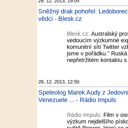
28. 12. 2013, 19:05
Sněžný drak pohořel: Ledoborec 
vědci - Blesk.cz
Blesk.cz:
Australský pro
vedoucím výzkumné expe
komunitní síti Twitter v
jsme v pořádku." Ruská 
nepřetržitém kontaktu s 
28. 12. 2013, 12:50
Speleolog Marek Audy z Jedovnic
Venezuele ... - Rádio Impuls
Rádio Impuls:
Film v os
výzkum nejdelšího písk