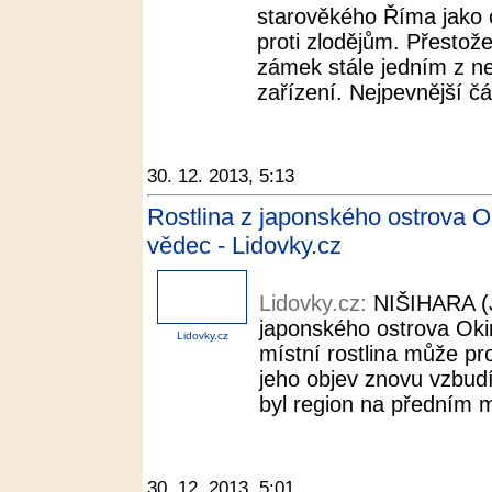
starověkého Říma jako
proti zlodějům. Přestože 
zámek stále jedním z ne
zařízení. Nejpevnější čás
30. 12. 2013, 5:13
Rostlina z japonského ostrova Ok
vědec - Lidovky.cz
Lidovky.cz:
NIŠIHARA (
japonského ostrova Oki
Lidovky.cz
místní rostlina může pro
jeho objev znovu vzbudí
byl region na předním mí
30. 12. 2013, 5:01