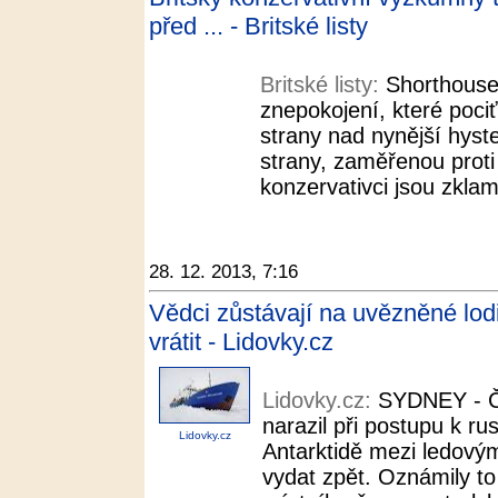
před ... - Britské listy
Britské listy:
Shorthouse
znepokojení, které pociť
strany nad nynější hyste
strany, zaměřenou proti
konzervativci jsou zklam
28. 12. 2013, 7:16
Vědci zůstávají na uvězněné lod
vrátit - Lidovky.cz
Lidovky.cz:
SYDNEY - Č
narazil při postupu k r
Lidovky.cz
Antarktidě mezi ledovým
vydat zpět. Oznámily t