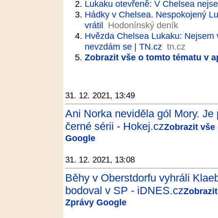
Lukaku otevřeně: V Chelsea nejse
Hádky v Chelsea. Nespokojený Luk
vrátil
Hodonínský deník
Hvězda Chelsea Lukaku: Nejsem v
nevzdám se | TN.cz
tn.cz
Zobrazit vše o tomto tématu v a
31. 12. 2021, 13:49
Ani Norka neviděla gól Mory. Je 
černé sérii - Hokej.cz
Zobrazit vše
Google
31. 12. 2021, 13:08
Běhy v Oberstdorfu vyhráli Klae
bodoval v SP - iDNES.cz
Zobrazit
Zprávy Google