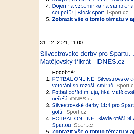
Dojemná vzpomínka na šampiona: 
soupeřů! | Blesk sport
iSport.cz
Zobrazit vše o tomto tématu v a
31. 12. 2021, 11:00
Silvestrovské derby pro Spartu. 
Matějovský třikrát - iDNES.cz
Podobné:
FOTBAL ONLINE: Silvestrovské derby
veteráni se rozešli smírně
Sport.c
Fotbal pořád miluju, říká Matějov
neřeší
iDNES.cz
Silvestrovské derby 11:4 pro Spartu
gólů
iSport.cz
FOTBAL ONLINE: Slavia otáčí Sil
Spartou
Sport.cz
Zobrazit vše o tomto tématu v a