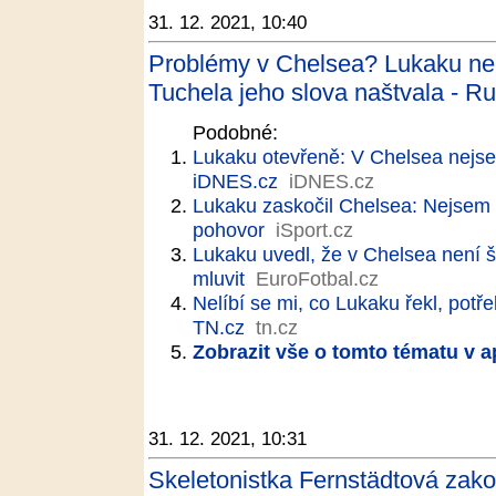
31. 12. 2021, 10:40
Problémy v Chelsea? Lukaku nen
Tuchela jeho slova naštvala - Ru
Podobné:
Lukaku otevřeně: V Chelsea nejse
iDNES.cz
iDNES.cz
Lukaku zaskočil Chelsea: Nejsem 
pohovor
iSport.cz
Lukaku uvedl, že v Chelsea není š
mluvit
EuroFotbal.cz
Nelíbí se mi, co Lukaku řekl, potř
TN.cz
tn.cz
Zobrazit vše o tomto tématu v a
31. 12. 2021, 10:31
Skeletonistka Fernstädtová zak