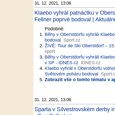
31. 12. 2021, 13:06
Klaebo vyhrál patnáctku v Obers
Fellner poprvé bodoval | Aktuáln
Podobné:
Běhy v Oberstdorfu vyhráli Klaebo
bodoval
Sport.cz
ŽIVĚ: Tour de Ski Oberstdorf – 
sport
Běhy v Oberstdorfu vyhráli Klaebo
v SP - iDNES.cz
iDNES.cz
Klaebo vyhrál v Oberstdorfu volno
Světovém poháru bodoval
Sport.
Zobrazit vše o tomto tématu v a
31. 12. 2021, 13:06
Sparta v Silvestrovském derby int