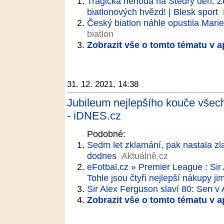
Tragická nehoda na Štědrý den: Ze
biatlonových hvězd! | Blesk sport
Český biatlon náhle opustila Marie
biatlon
Zobrazit vše o tomto tématu v a
31. 12. 2021, 14:38
Jubileum nejlepšího kouče všec
- iDNES.cz
Podobné:
Sedm let zklamání, pak nastala zla
dodnes
Aktuálně.cz
eFotbal.cz » Premier League : Sir
Tohle jsou čtyři nejlepší nákupy ji
Sir Alex Ferguson slaví 80: Sen v
Zobrazit vše o tomto tématu v a