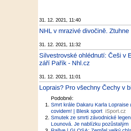
31. 12. 2021, 11:40
NHL v mrazivé divočině. Ztuhne 
31. 12. 2021, 11:32
Silvestrovské ohlédnutí: Češi v 
září Pařík - Nhl.cz
31. 12. 2021, 11:01
Loprais? Pro všechny Čechy v b
Podobné:
Smrt krále Dakaru Karla Lopraise
covidem! | Blesk sport
iSport.cz
Smutek ze smrti závodnické legend
Lounová. Je nablízku pozůstalým
Rallye | GLOSA: Zemřel velký chl