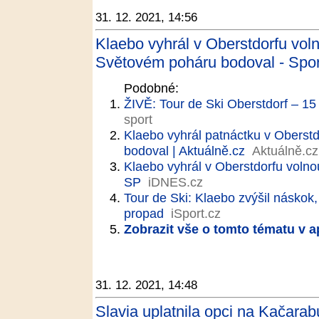
31. 12. 2021, 14:56
Klaebo vyhrál v Oberstdorfu voln
Světovém poháru bodoval - Spor
Podobné:
ŽIVĚ: Tour de Ski Oberstdorf – 
sport
Klaebo vyhrál patnáctku v Oberstd
bodoval | Aktuálně.cz
Aktuálně.cz
Klaebo vyhrál v Oberstdorfu volno
SP
iDNES.cz
Tour de Ski: Klaebo zvýšil náskok
propad
iSport.cz
Zobrazit vše o tomto tématu v a
31. 12. 2021, 14:48
Slavia uplatnila opci na Kačarab