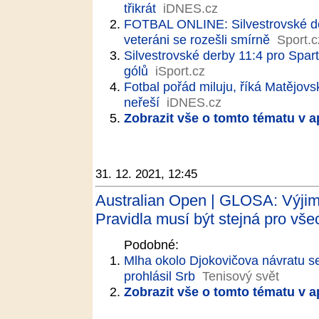
třikrát
iDNES.cz
FOTBAL ONLINE: Silvestrovské derby
veteráni se rozešli smírně
Sport.c
Silvestrovské derby 11:4 pro Spartu
gólů
iSport.cz
Fotbal pořád miluju, říká Matějov
neřeší
iDNES.cz
Zobrazit vše o tomto tématu v a
31. 12. 2021, 12:45
Australian Open | GLOSA: Výjim
Pravidla musí být stejná pro vše
Podobné:
Mlha okolo Djokovičova návratu se
prohlásil Srb
Tenisový svět
Zobrazit vše o tomto tématu v a