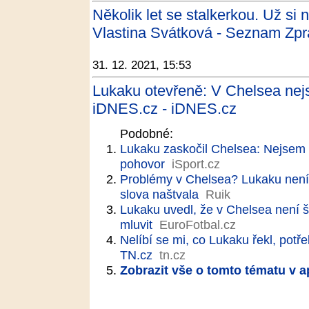
Několik let se stalkerkou. Už si
Vlastina Svátková - Seznam Zpr
31. 12. 2021, 15:53
Lukaku otevřeně: V Chelsea nej
iDNES.cz - iDNES.cz
Podobné:
Lukaku zaskočil Chelsea: Nejsem 
pohovor
iSport.cz
Problémy v Chelsea? Lukaku není 
slova naštvala
Ruik
Lukaku uvedl, že v Chelsea není š
mluvit
EuroFotbal.cz
Nelíbí se mi, co Lukaku řekl, potř
TN.cz
tn.cz
Zobrazit vše o tomto tématu v a