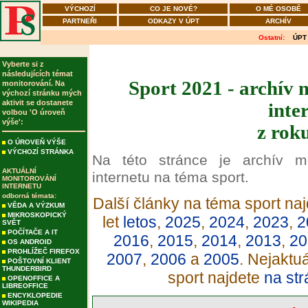
VÝCHOZÍ
CO JE NOVÉ?
O MÉ OSOBĚ
PARTNEŘI
ODKAZY V ÚPT
ARCHÍV
Ostatní:
ÚPT
Vyberte si z
následujících témat
Sport 2021 - archív 
monitorování. Na
výchozí stránku mých
aktivit se dostanete
inte
volbou 'O úroveň
výše':
z rok
O ÚROVEŇ VÝŠE
VÝCHOZÍ STRÁNKA
Na této stránce je archív m
AKTUÁLNÍ
internetu na téma sport.
MONITOROVÁNÍ
INTERNETU
odborná témata:
Další články na téma sport naj
VĚDA A VÝZKUM
MIKROSKOPICKÝ
let
letos
,
2025
,
2024
,
2023
,
2
SVĚT
POČÍTAČE A IT
2016
,
2015
,
2014
,
2013
,
20
OS ANDROID
PROHLÍŽEČ FIREFOX
2007
,
2006
a
2005
. Nejaktu
POŠTOVNÍ KLIENT
THUNDERBIRD
sport najdete
na str
OPENOFFICE A
LIBREOFFICE
ENCYKLOPEDIE
WIKIPEDIA