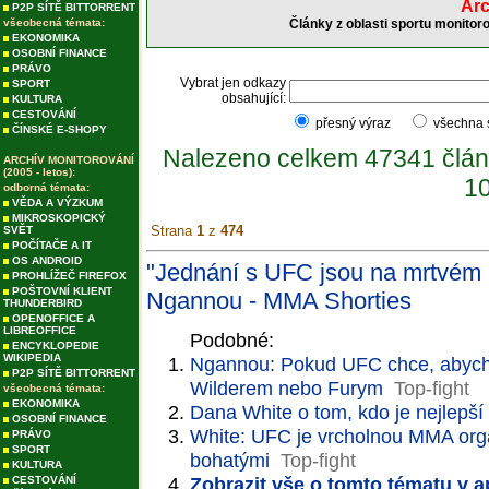
Arc
P2P SÍTĚ BITTORRENT
všeobecná témata:
Články z oblasti sportu monitor
EKONOMIKA
OSOBNÍ FINANCE
PRÁVO
Vybrat jen odkazy
SPORT
obsahující:
KULTURA
CESTOVÁNÍ
přesný výraz
všechna
ČÍNSKÉ E-SHOPY
Nalezeno celkem 47341 člán
ARCHÍV MONITOROVÁNÍ
(2005 - letos):
10
odborná témata:
VĚDA A VÝZKUM
MIKROSKOPICKÝ
Strana
1
z
474
SVĚT
POČÍTAČE A IT
OS ANDROID
"Jednání s UFC jsou na mrtvém 
PROHLÍŽEČ FIREFOX
POŠTOVNÍ KLIENT
Ngannou - MMA Shorties
THUNDERBIRD
OPENOFFICE A
LIBREOFFICE
Podobné:
ENCYKLOPEDIE
WIKIPEDIA
Ngannou: Pokud UFC chce, abych z
P2P SÍTĚ BITTORRENT
Wilderem nebo Furym
Top-fight
všeobecná témata:
EKONOMIKA
Dana White o tom, kdo je nejlepš
OSOBNÍ FINANCE
White: UFC je vrcholnou MMA organ
PRÁVO
SPORT
bohatými
Top-fight
KULTURA
Zobrazit vše o tomto tématu v a
CESTOVÁNÍ