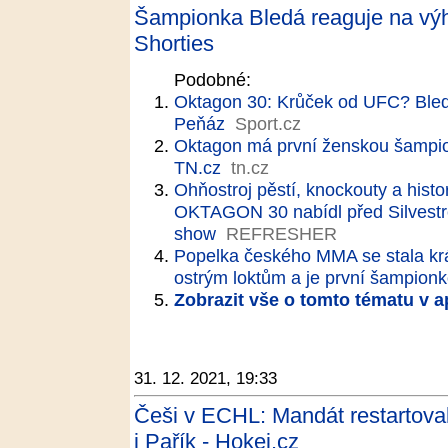
Šampionka Bledá reaguje na výh
Shorties
Podobné:
Oktagon 30: Krůček od UFC? Bledá n
Peňáz
Sport.cz
Oktagon má první ženskou šampio
TN.cz
tn.cz
Ohňostroj pěstí, knockouty a hist
OKTAGON 30 nabídl před Silvestr
show
REFRESHER
Popelka českého MMA se stala král
ostrým loktům a je první šampion
Zobrazit vše o tomto tématu v a
31. 12. 2021, 19:33
Češi v ECHL: Mandát restartoval 
i Pařík - Hokej.cz