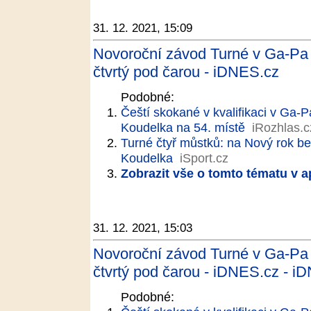
31. 12. 2021, 15:09
Novoroční závod Turné v Ga-Pa
čtvrtý pod čarou - iDNES.cz
Podobné:
Čeští skokané v kvalifikaci v Ga-P
Koudelka na 54. místě
iRozhlas.c
Turné čtyř můstků: na Nový rok be
Koudelka
iSport.cz
Zobrazit vše o tomto tématu v a
31. 12. 2021, 15:03
Novoroční závod Turné v Ga-Pa
čtvrtý pod čarou - iDNES.cz - i
Podobné: