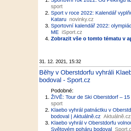
sport
Sport v roce 2022: Kalendář vypl
Kataru
novinky.cz
Sportovní kalendář 2022: olympiád
ME
iSport.cz
Zobrazit vše o tomto tématu v a
31. 12. 2021, 15:32
Běhy v Oberstdorfu vyhráli Klae
bodoval - Sport.cz
Podobné:
ŽIVĚ: Tour de Ski Oberstdorf – 
sport
Klaebo vyhrál patnáctku v Oberstd
bodoval | Aktuálně.cz
Aktuálně.cz
Klaebo vyhrál v Oberstdorfu volno
Světovém poháru bodoval
Sport.