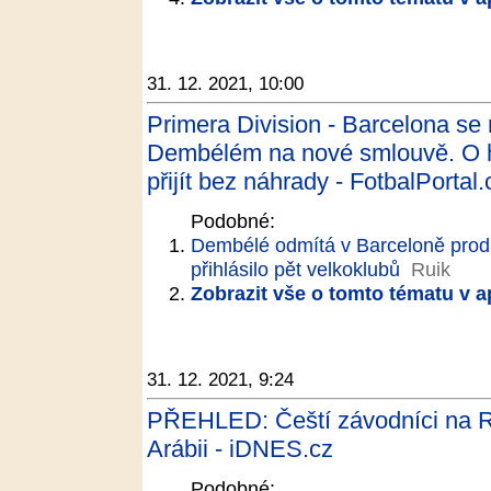
31. 12. 2021, 10:00
Primera Division - Barcelona 
Dembélém na nové smlouvě. O h
přijít bez náhrady - FotbalPortal.
Podobné:
Dembélé odmítá v Barceloně prodl
přihlásilo pět velkoklubů
Ruik
Zobrazit vše o tomto tématu v a
31. 12. 2021, 9:24
PŘEHLED: Čeští závodníci na R
Arábii - iDNES.cz
Podobné: