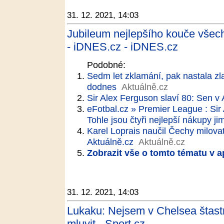
31. 12. 2021, 14:03
Jubileum nejlepšího kouče všec
- iDNES.cz - iDNES.cz
Podobné:
Sedm let zklamání, pak nastala zla
dodnes
Aktuálně.cz
Sir Alex Ferguson slaví 80: Sen v
eFotbal.cz » Premier League : Sir
Tohle jsou čtyři nejlepší nákupy ji
Karel Loprais naučil Čechy milovat
Aktuálně.cz
Aktuálně.cz
Zobrazit vše o tomto tématu v a
31. 12. 2021, 14:03
Lukaku: Nejsem v Chelsea štast
mluvit - Sport.cz