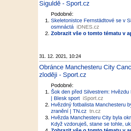
Siguldě - Sport.cz
Podobné:
Skeletonistce Fernstädtové se v Si
osmnáctá
iDNES.cz
Zobrazit vše o tomto tématu v a
31. 12. 2021, 10:24
Obránce Manchesteru City Cancel
zloději - Sport.cz
Podobné:
Šok den před Silvestrem: Hvězdu 
| Blesk sport
iSport.cz
Hvězdný fotbalista Manchesteru by
zranění | TN.cz
tn.cz
Hvězda Manchesteru City byla okr
Když vzdoruješ, stane se tohle, uk
Zobrazit vše o tomto tématu v a