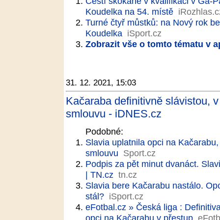
Čeští skokané v kvalifikaci v Ga-P
Koudelka na 54. místě
iRozhlas.c
Turné čtyř můstků: na Nový rok be
Koudelka
iSport.cz
Zobrazit vše o tomto tématu v a
31. 12. 2021, 15:03
Kačaraba definitivně slávistou, 
smlouvu - iDNES.cz
Podobné:
Slavia uplatnila opci na Kačarabu,
smlouvu
Sport.cz
Podpis za pět minut dvanáct. Slavi
| TN.cz
tn.cz
Slavia bere Kačarabu nastálo. Opc
stál?
iSport.cz
eFotbal.cz » Česká liga : Definiti
opci na Kačarabu v přestup
eFotb