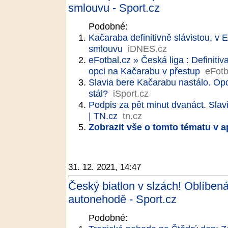
smlouvu - Sport.cz
Podobné:
Kačaraba definitivně slávistou, v 
smlouvu
iDNES.cz
eFotbal.cz » Česká liga : Definiti
opci na Kačarabu v přestup
eFotb
Slavia bere Kačarabu nastálo. Opc
stál?
iSport.cz
Podpis za pět minut dvanáct. Slavi
| TN.cz
tn.cz
Zobrazit vše o tomto tématu v a
31. 12. 2021, 14:47
Český biatlon v slzách! Oblíbená
autonehodě - Sport.cz
Podobné: