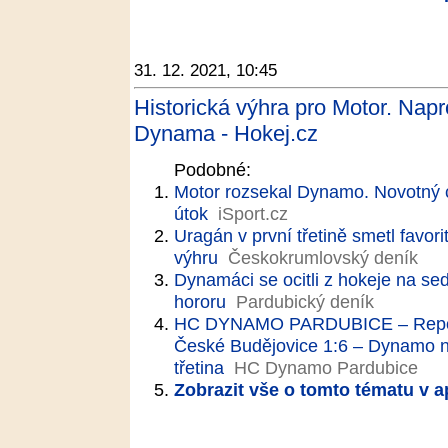
31. 12. 2021, 10:45
Historická výhra pro Motor. Napro
Dynama - Hokej.cz
Podobné:
Motor rozsekal Dynamo. Novotný c
útok
iSport.cz
Uragán v první třetině smetl favori
výhru
Českokrumlovský deník
Dynamáci se ocitli z hokeje na s
hororu
Pardubický deník
HC DYNAMO PARDUBICE – Report
České Budějovice 1:6 – Dynamo ne
třetina
HC Dynamo Pardubice
Zobrazit vše o tomto tématu v a