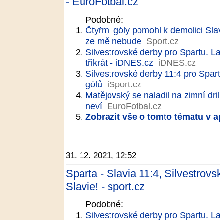
- EuroFotbal.cz
Podobné:
Čtyřmi góly pomohl k demolici Slav
ze mě nebude
Sport.cz
Silvestrovské derby pro Spartu. La
třikrát - iDNES.cz
iDNES.cz
Silvestrovské derby 11:4 pro Spartu
gólů
iSport.cz
Matějovský se naladil na zimní dr
neví
EuroFotbal.cz
Zobrazit vše o tomto tématu v a
31. 12. 2021, 12:52
Sparta - Slavia 11:4, Silvestrovs
Slavie! - sport.cz
Podobné:
Silvestrovské derby pro Spartu. La