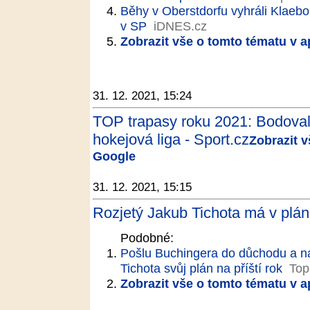
Běhy v Oberstdorfu vyhráli Klaebo
v SP
iDNES.cz
Zobrazit vše o tomto tématu v a
31. 12. 2021, 15:24
TOP trapasy roku 2021: Bodoval
hokejová liga - Sport.cz
Zobrazit v
Google
31. 12. 2021, 15:15
Rozjetý Jakub Tichota má v plá
Podobné:
Pošlu Buchingera do důchodu a nas
Tichota svůj plán na příští rok
Top
Zobrazit vše o tomto tématu v a