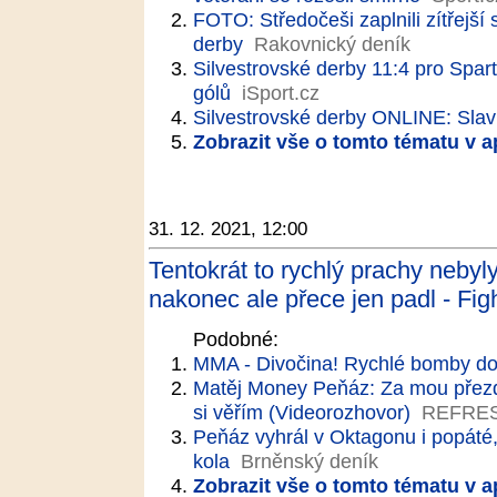
FOTO: Středočeši zaplnili zítřejší
derby
Rakovnický deník
Silvestrovské derby 11:4 pro Spartu
gólů
iSport.cz
Silvestrovské derby ONLINE: Slavia
Zobrazit vše o tomto tématu v a
31. 12. 2021, 12:00
Tentokrát to rychlý prachy nebyl
nakonec ale přece jen padl - Fig
Podobné:
MMA - Divočina! Rychlé bomby do
Matěj Money Peňáz: Za mou přez
si věřím (Videorozhovor)
REFRE
Peňáz vyhrál v Oktagonu i popáté,
kola
Brněnský deník
Zobrazit vše o tomto tématu v a