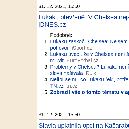
31. 12. 2021, 15:50
Lukaku otevřeně: V Chelsea nej
iDNES.cz
Podobné:
Lukaku zaskočil Chelsea: Nejsem 
pohovor
iSport.cz
Lukaku uvedl, že v Chelsea není š
mluvit
EuroFotbal.cz
Problémy v Chelsea? Lukaku není 
slova naštvala
Ruik
Nelíbí se mi, co Lukaku řekl, potř
TN.cz
tn.cz
Zobrazit vše o tomto tématu v a
31. 12. 2021, 15:50
Slavia uplatnila opci na Kačarab