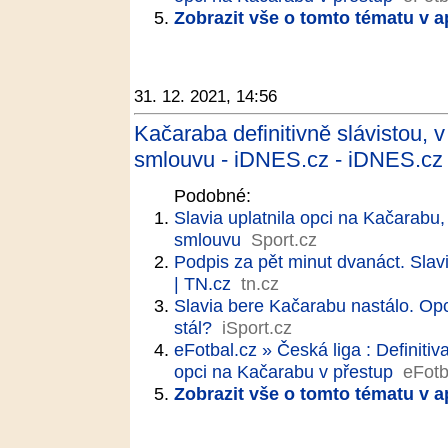
Zobrazit vše o tomto tématu v a
31. 12. 2021, 14:56
Kačaraba definitivně slávistou, 
smlouvu - iDNES.cz - iDNES.cz
Podobné:
Slavia uplatnila opci na Kačarabu,
smlouvu
Sport.cz
Podpis za pět minut dvanáct. Slavi
| TN.cz
tn.cz
Slavia bere Kačarabu nastálo. Opc
stál?
iSport.cz
eFotbal.cz » Česká liga : Definiti
opci na Kačarabu v přestup
eFotb
Zobrazit vše o tomto tématu v a