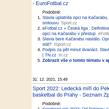
- EuroFotbal.cz
Podobné:
Slavia uplatnila opci na Kačarabu,
smlouvu
Sport.cz
eFotbal.cz » Česká liga : Definiti
opci na Kačarabu v přestup
eFotb
Slavia bere Kačarabu nastálo. Opc
stál?
iSport.cz
Podpis za pět minut dvanáct. Slavi
| TN.cz
tn.cz
Zobrazit vše o tomto tématu v a
31. 12. 2021, 15:49
Sport 2022: Ledecká míří do Pek
basketbal do Prahy - Seznam Z
Podobné:
Sportovní rok 2022: Od Pekingu a