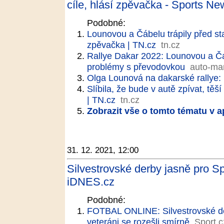
cíle, hlásí zpěvačka - Sports Ne
Podobné:
Lounovou a Čábelu trápily před sta
zpěvačka | TN.cz
tn.cz
Rallye Dakar 2022: Lounovou a Čáb
problémy s převodovkou
auto-ma
Olga Lounová na dakarské rallye:
Slíbila, že bude v autě zpívat, t
| TN.cz
tn.cz
Zobrazit vše o tomto tématu v a
31. 12. 2021, 12:00
Silvestrovské derby jasně pro Spa
iDNES.cz
Podobné:
FOTBAL ONLINE: Silvestrovské derby
veteráni se rozešli smírně
Sport.c