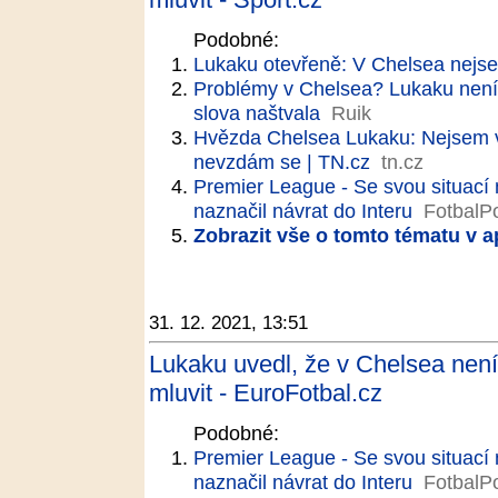
Podobné:
Lukaku otevřeně: V Chelsea nejse
Problémy v Chelsea? Lukaku není 
slova naštvala
Ruik
Hvězda Chelsea Lukaku: Nejsem v
nevzdám se | TN.cz
tn.cz
Premier League - Se svou situací 
naznačil návrat do Interu
FotbalPo
Zobrazit vše o tomto tématu v a
31. 12. 2021, 13:51
Lukaku uvedl, že v Chelsea není
mluvit - EuroFotbal.cz
Podobné:
Premier League - Se svou situací 
naznačil návrat do Interu
FotbalPo