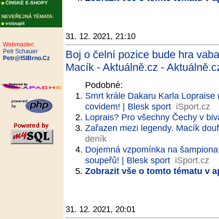
ČÍNSKÉ E-SHOPY
NEVEŘEJNÁ TÉMATA:
vstoupit
31. 12. 2021, 21:10
Webmaster:
Petr Schauer
Boj o čelní pozice bude hra vab
Petr@ISIBrno.Cz
Macík - Aktuálně.cz - Aktuálně.c
Podobné:
Smrt krále Dakaru Karla Lopraise
covidem! | Blesk sport
iSport.cz
Loprais? Pro všechny Čechy v bi
Zařazen mezi legendy. Macík douf
deník
Dojemná vzpomínka na šampiona: 
soupeřů! | Blesk sport
iSport.cz
Zobrazit vše o tomto tématu v a
31. 12. 2021, 20:01