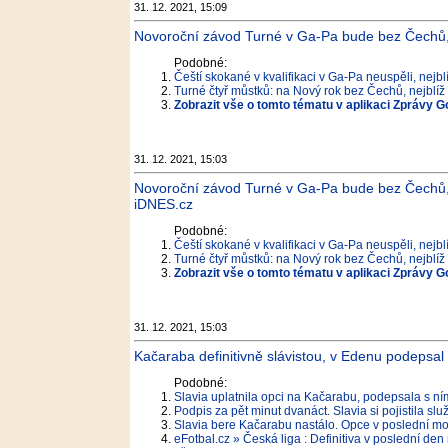
31. 12. 2021, 15:09
Novoroční závod Turné v Ga-Pa bude bez Čechů, 
Podobné:
Čeští skokané v kvalifikaci v Ga-Pa neuspěli, nejb
Turné čtyř můstků: na Nový rok bez Čechů, nejblí
Zobrazit vše o tomto tématu v aplikaci Zprávy G
31. 12. 2021, 15:03
Novoroční závod Turné v Ga-Pa bude bez Čechů, 
iDNES.cz
Podobné:
Čeští skokané v kvalifikaci v Ga-Pa neuspěli, nejb
Turné čtyř můstků: na Nový rok bez Čechů, nejblí
Zobrazit vše o tomto tématu v aplikaci Zprávy G
31. 12. 2021, 15:03
Kačaraba definitivně slávistou, v Edenu podepsal 
Podobné:
Slavia uplatnila opci na Kačarabu, podepsala s ní
Podpis za pět minut dvanáct. Slavia si pojistila sl
Slavia bere Kačarabu nastálo. Opce v poslední mož
eFotbal.cz » Česká liga : Definitiva v poslední de