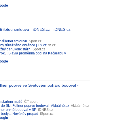
oogle
 tříletou smlouvu - iDNES.cz - iDNES.cz
m tříletou smlouvu
Sport.cz
užby důležitého obránce | TN.cz
tn.cz
ný den, kolik stál?
iSport.cz
n roku. Slavia proměnila opci na Kačarabu v
oogle
ellner poprvé ve Světovém poháru bodoval -
m startem mužů
ČT sport
de Ski. Fellner poprvé bodoval | Aktuálně.cz
Aktuálně.cz
lner prvně bodoval v SP
iDNES.cz
ní body a Novákův propad
iSport.cz
oogle