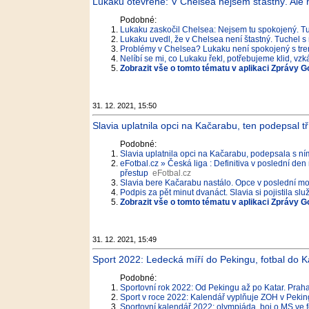
Lukaku otevřeně: V Chelsea nejsem šťastný. Ale
Podobné:
Lukaku zaskočil Chelsea: Nejsem tu spokojený. T
Lukaku uvedl, že v Chelsea není štastný. Tuchel s
Problémy v Chelsea? Lukaku není spokojený s tre
Nelíbí se mi, co Lukaku řekl, potřebujeme klid, vz
Zobrazit vše o tomto tématu v aplikaci Zprávy G
31. 12. 2021, 15:50
Slavia uplatnila opci na Kačarabu, ten podepsal t
Podobné:
Slavia uplatnila opci na Kačarabu, podepsala s ní
eFotbal.cz » Česká liga : Definitiva v poslední de
přestup
eFotbal.cz
Slavia bere Kačarabu nastálo. Opce v poslední mož
Podpis za pět minut dvanáct. Slavia si pojistila sl
Zobrazit vše o tomto tématu v aplikaci Zprávy G
31. 12. 2021, 15:49
Sport 2022: Ledecká míří do Pekingu, fotbal do 
Podobné:
Sportovní rok 2022: Od Pekingu až po Katar. Prah
Sport v roce 2022: Kalendář vyplňuje ZOH v Peki
Sportovní kalendář 2022: olympiáda, boj o MS ve 