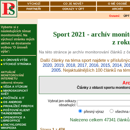
VÝCHOZÍ
CO JE NOVÉ?
O MÉ OSOBĚ
PARTNEŘI
ODKAZY V ÚPT
ARCHÍV
Ostatní:
ÚPT
Vyberte si z
následujících témat
Sport 2021 - archív monit
monitorování. Na
výchozí stránku mých
z rok
aktivit se dostanete
volbou 'O úroveň
výše':
Na této stránce je archív monitorování článků z č
Další články na téma sport najdete v příslušný
O ÚROVEŇ VÝŠE
VÝCHOZÍ STRÁNKA
2020
,
2019
,
2018
,
2017
,
2016
,
2015
,
2014
,
20
2005
. Nejaktuálnějších 100 článků na té
AKTUÁLNÍ
MONITOROVÁNÍ
INTERNETU
Arc
odborná témata:
VĚDA A VÝZKUM
Články z oblasti sportu monitor
MIKROSKOPICKÝ
SVĚT
POČÍTAČE A IT
Vybrat jen odkazy
OS ANDROID
obsahující:
PROHLÍŽEČ FIREFOX
POŠTOVNÍ KLIENT
přesný výraz
všechna
THUNDERBIRD
OPENOFFICE A
Nalezeno celkem 47341 článků
LIBREOFFICE
ENCYKLOPEDIE
WIKIPEDIA
Strana
1
z
474