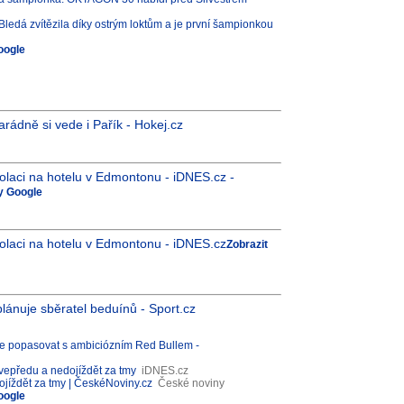
ledá zvítězila díky ostrým loktům a je první šampionkou
oogle
arádně si vede i Pařík - Hokej.cz
zolaci na hotelu v Edmontonu - iDNES.cz -
vy Google
izolaci na hotelu v Edmontonu - iDNES.cz
Zobrazit
lánuje sběratel beduínů - Sport.cz
e popasovat s ambiciózním Red Bullem -
vepředu a nedojíždět za tmy
iDNES.cz
jíždět za tmy | ČeskéNoviny.cz
České noviny
oogle