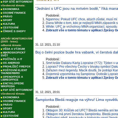
P2P SÍTĚ BITTORRENT
všeobecná témata:
"Jednání s UFC jsou na mrtvém bodě," říká man
EKONOMIKA
OSOBNÍ FINANCE
Podobné:
PRÁVO
Ngannou: Pokud UFC chce, abych zůstal, musí mi 
SPORT
Dana White o tom, kdo je nejlepší MMA zápasník 
KULTURA
White: UFC je vrcholnou MMA organizací, spoustu l
CESTOVÁNÍ
Zobrazit vše o tomto tématu v aplikaci Zprávy G
ČÍNSKÉ E-SHOPY
ARCHÍV MONITOROVÁNÍ
(2005 - letos):
31. 12. 2021, 21:10
odborná témata:
VĚDA A VÝZKUM
Boj o čelní pozice bude hra vabank, ví čerstvá da
MIKROSKOPICKÝ
SVĚT
Podobné:
POČÍTAČE A IT
Smrt krále Dakaru Karla Lopraise (†72): Týden v 
OS ANDROID
Loprais? Pro všechny Čechy v bivaku symbol Dak
PROHLÍŽEČ FIREFOX
Zařazen mezi legendy. Macík doufá, že potrápí K
POŠTOVNÍ KLIENT
THUNDERBIRD
Dojemná vzpomínka na šampiona: Dobrák Loprais (
OPENOFFICE A
Zobrazit vše o tomto tématu v aplikaci Zprávy G
LIBREOFFICE
ENCYKLOPEDIE
WIKIPEDIA
P2P SÍTĚ BITTORRENT
31. 12. 2021, 20:01
všeobecná témata:
EKONOMIKA
Šampionka Bledá reaguje na výhru! Lima vysvětl
OSOBNÍ FINANCE
PRÁVO
Podobné:
SPORT
Oktagon 30: Krůček od UFC? Bledá neměla ani tento
KULTURA
Oktagon má první ženskou šampionku. Bledá poraz
CESTOVÁNÍ
Ohňostroj pěstí, knockouty a historicky první že