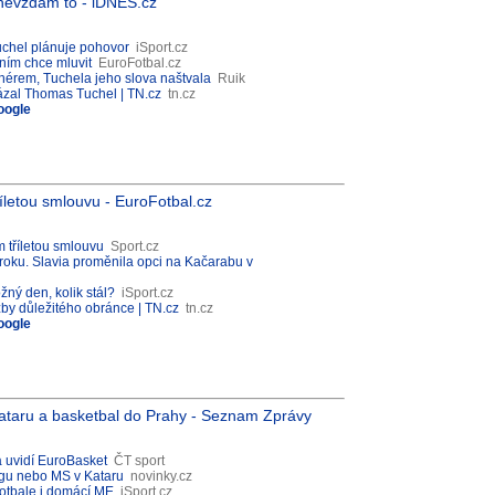
 nevzdám to - iDNES.cz
uchel plánuje pohovor
iSport.cz
 ním chce mluvit
EuroFotbal.cz
nérem, Tuchela jeho slova naštvala
Ruik
kázal Thomas Tuchel | TN.cz
tn.cz
oogle
říletou smlouvu - EuroFotbal.cz
m tříletou smlouvu
Sport.cz
n roku. Slavia proměnila opci na Kačarabu v
ný den, kolik stál?
iSport.cz
užby důležitého obránce | TN.cz
tn.cz
oogle
Kataru a basketbal do Prahy - Seznam Zprávy
a uvidí EuroBasket
ČT sport
ngu nebo MS v Kataru
novinky.cz
fotbale i domácí ME
iSport.cz