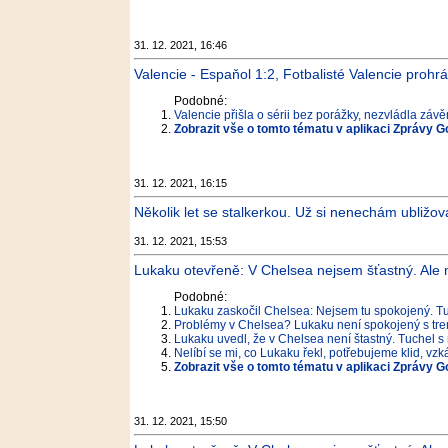
31. 12. 2021, 16:46
Valencie - Espaňol 1:2, Fotbalisté Valencie prohr
Podobné:
Valencie přišla o sérii bez porážky, nezvládla záv
Zobrazit vše o tomto tématu v aplikaci Zprávy G
31. 12. 2021, 16:15
Několik let se stalkerkou. Už si nenechám ubližo
31. 12. 2021, 15:53
Lukaku otevřeně: V Chelsea nejsem šťastný. Ale
Podobné:
Lukaku zaskočil Chelsea: Nejsem tu spokojený. T
Problémy v Chelsea? Lukaku není spokojený s tre
Lukaku uvedl, že v Chelsea není štastný. Tuchel s
Nelíbí se mi, co Lukaku řekl, potřebujeme klid, vz
Zobrazit vše o tomto tématu v aplikaci Zprávy G
31. 12. 2021, 15:50