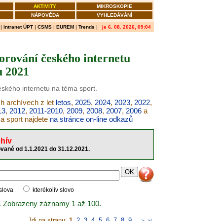
AKTIVITY
MIKROSKOPIE
NÁPOVĚDA
VYHLEDÁVÁNÍ
|
intranet ÚPT
|
CSMS
|
EUREM
|
Trends
|
je 6. 08. 2026, 09:04
orování českého internetu
u 2021
eského internetu na téma sport.
ch archívech z let
letos
,
2025
,
2024
,
2023
,
2022
,
13
,
2012
,
2011-2010
,
2009
,
2008
,
2007
,
2006
a
ma sport najdete
na stránce on-line odkazů
hív
ované od 1.1.2021 do 31.12.2021.
 slova
kterékoliv slovo
. Zobrazeny záznamy 1 až 100.
Jdi na stranu:
1
,
2
,
3
,
4
,
5
,
6
,
7
,
8
,
9
..
>
>|