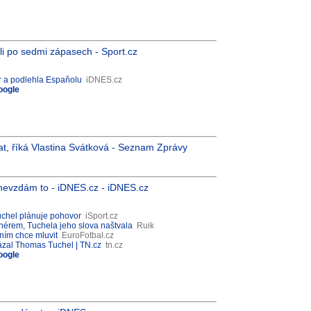
áli po sedmi zápasech - Sport.cz
ěr a podlehla Espaňolu
iDNES.cz
oogle
vat, říká Vlastina Svátková - Seznam Zprávy
 nevzdám to - iDNES.cz - iDNES.cz
uchel plánuje pohovor
iSport.cz
nérem, Tuchela jeho slova naštvala
Ruik
 ním chce mluvit
EuroFotbal.cz
kázal Thomas Tuchel | TN.cz
tn.cz
oogle