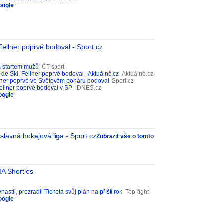
oogle
Fellner poprvé bodoval - Sport.cz
m startem mužů
ČT sport
de Ski. Fellner poprvé bodoval | Aktuálně.cz
Aktuálně.cz
llner poprvé ve Světovém poháru bodoval
Sport.cz
Fellner poprvé bodoval v SP
iDNES.cz
oogle
lavná hokejová liga - Sport.cz
Zobrazit vše o tomto
MA Shorties
tii, prozradil Tichota svůj plán na příští rok
Top-fight
oogle