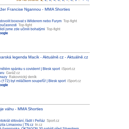
ažer Francise Ngannou - MMA Shorties
dovolit boxovat s Wilderem nebo Furym
Top-fight
současnosti
Top-fight
idí jsme zde učinili bohatými
Top-fight
oogle
karská legenda Macík - Aktuálně.cz - Aktuálně.cz
umělém spánku s covidem! | Blesk sport
iSport.cz
aru
Garáž.cz
amazy
Rakovnický deník
†72) byl miláčkem soupeřů! | Blesk sport
iSport.cz
oogle
uje váhu - MMA Shorties
krát slitování, řádil i Peňáz
Sport.cz
ila Limaovou | TN.cz
tn.cz
nská šampionka. OKTAGON 30 nabídl před Silvestrem