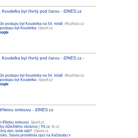
Koudelka byl čtvrtý pod čarou - iDNES.cz
líže postupu byl Koudelka na 54. místě
iRozhlas.cz
ž postupu byl Koudelka
iSport.cz
oogle
Koudelka byl čtvrtý pod čarou - iDNES.cz -
líže postupu byl Koudelka na 54. místě
iRozhlas.cz
ž postupu byl Koudelka
iSport.cz
oogle
tříletou smlouvu - iDNES.cz
m tříletou smlouvu
Sport.cz
užby důležitého obránce | TN.cz
tn.cz
ný den, kolik stál?
iSport.cz
n roku. Slavia proměnila opci na Kačarabu v