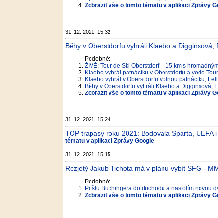
Zobrazit vše o tomto tématu v aplikaci Zprávy G
31. 12. 2021, 15:32
Běhy v Oberstdorfu vyhráli Klaebo a Digginsová, 
Podobné:
ŽIVĚ: Tour de Ski Oberstdorf – 15 km s hromadný
Klaebo vyhrál patnáctku v Oberstdorfu a vede Tour 
Klaebo vyhrál v Oberstdorfu volnou patnáctku, Fe
Běhy v Oberstdorfu vyhráli Klaebo a Digginsová, 
Zobrazit vše o tomto tématu v aplikaci Zprávy G
31. 12. 2021, 15:24
TOP trapasy roku 2021: Bodovala Sparta, UEFA i s
tématu v aplikaci Zprávy Google
31. 12. 2021, 15:15
Rozjetý Jakub Tichota má v plánu vybít SFG - M
Podobné:
Pošlu Buchingera do důchodu a nastolím novou dynas
Zobrazit vše o tomto tématu v aplikaci Zprávy G