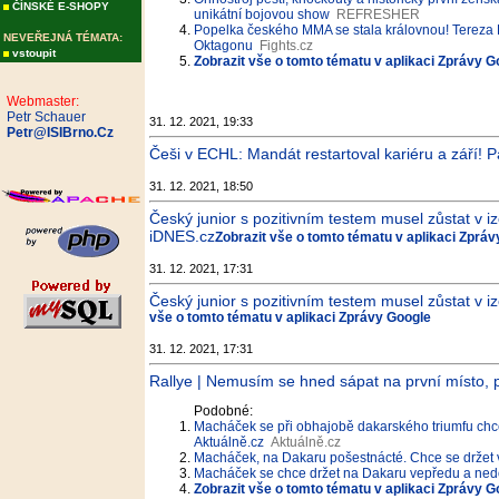
ČÍNSKÉ E-SHOPY
unikátní bojovou show
REFRESHER
Popelka českého MMA se stala královnou! Tereza B
NEVEŘEJNÁ TÉMATA:
Oktagonu
Fights.cz
vstoupit
Zobrazit vše o tomto tématu v aplikaci Zprávy G
Webmaster:
Petr Schauer
31. 12. 2021, 19:33
Petr@ISIBrno.Cz
Češi v ECHL: Mandát restartoval kariéru a září! P
31. 12. 2021, 18:50
Český junior s pozitivním testem musel zůstat v i
iDNES.cz
Zobrazit vše o tomto tématu v aplikaci Zprá
31. 12. 2021, 17:31
Český junior s pozitivním testem musel zůstat v 
vše o tomto tématu v aplikaci Zprávy Google
31. 12. 2021, 17:31
Rallye | Nemusím se hned sápat na první místo, p
Podobné:
Macháček se při obhajobě dakarského triumfu chc
Aktuálně.cz
Aktuálně.cz
Macháček, na Dakaru pošestnácté. Chce se držet 
Macháček se chce držet na Dakaru vepředu a nedo
Zobrazit vše o tomto tématu v aplikaci Zprávy G