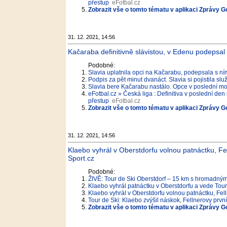
přestup
eFotbal.cz
Zobrazit vše o tomto tématu v aplikaci Zprávy G
31. 12. 2021, 14:56
Kačaraba definitivně slávistou, v Edenu podepsal
Podobné:
Slavia uplatnila opci na Kačarabu, podepsala s ní
Podpis za pět minut dvanáct. Slavia si pojistila sl
Slavia bere Kačarabu nastálo. Opce v poslední mož
eFotbal.cz » Česká liga : Definitiva v poslední de
přestup
eFotbal.cz
Zobrazit vše o tomto tématu v aplikaci Zprávy G
31. 12. 2021, 14:56
Klaebo vyhrál v Oberstdorfu volnou patnáctku, F
Sport.cz
Podobné:
ŽIVĚ: Tour de Ski Oberstdorf – 15 km s hromadný
Klaebo vyhrál patnáctku v Oberstdorfu a vede Tour 
Klaebo vyhrál v Oberstdorfu volnou patnáctku, Fel
Tour de Ski: Klaebo zvýšil náskok, Fellnerovy prv
Zobrazit vše o tomto tématu v aplikaci Zprávy G