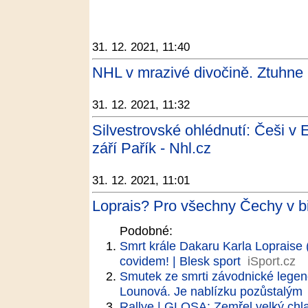
31. 12. 2021, 11:40
NHL v mrazivé divočině. Ztuhne 
31. 12. 2021, 11:32
Silvestrovské ohlédnutí: Češi v 
září Pařík - Nhl.cz
31. 12. 2021, 11:01
Loprais? Pro všechny Čechy v b
Podobné:
Smrt krále Dakaru Karla Lopraise
covidem! | Blesk sport
iSport.cz
Smutek ze smrti závodnické legend
Lounová. Je nablízku pozůstalým
Rallye | GLOSA: Zemřel velký chl