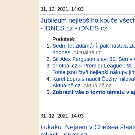
31. 12. 2021, 14:03
Jubileum nejlepšího kouče všec
- iDNES.cz - iDNES.cz
Podobné:
Sedm let zklamání, pak nastala zla
dodnes
Aktuálně.cz
Sir Alex Ferguson slaví 80: Sen v
eFotbal.cz » Premier League : Sir
Tohle jsou čtyři nejlepší nákupy ji
Karel Loprais naučil Čechy milovat
Aktuálně.cz
Aktuálně.cz
Zobrazit vše o tomto tématu v a
31. 12. 2021, 14:03
Lukaku: Nejsem v Chelsea štast
mluvit - Sport.cz