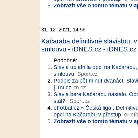
Zobrazit vše o tomto tématu v a
31. 12. 2021, 14:56
Kačaraba definitivně slávistou, 
smlouvu - iDNES.cz - iDNES.cz
Podobné:
Slavia uplatnila opci na Kačarabu,
smlouvu
Sport.cz
Podpis za pět minut dvanáct. Slavi
| TN.cz
tn.cz
Slavia bere Kačarabu nastálo. Opc
stál?
iSport.cz
eFotbal.cz » Česká liga : Definiti
opci na Kačarabu v přestup
eFotb
Zobrazit vše o tomto tématu v a