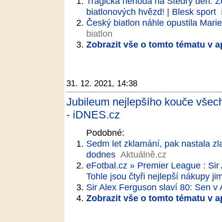
Tragická nehoda na Štědrý den: Ze
biatlonových hvězd! | Blesk sport
Český biatlon náhle opustila Marie
biatlon
Zobrazit vše o tomto tématu v a
31. 12. 2021, 14:38
Jubileum nejlepšího kouče všec
- iDNES.cz
Podobné:
Sedm let zklamání, pak nastala zla
dodnes
Aktuálně.cz
eFotbal.cz » Premier League : Sir
Tohle jsou čtyři nejlepší nákupy ji
Sir Alex Ferguson slaví 80: Sen v
Zobrazit vše o tomto tématu v a