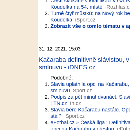
Čeští skokané v kvalifikaci v Ga-P
Koudelka na 54. místě
iRozhlas.c
Turné čtyř můstků: na Nový rok be
Koudelka
iSport.cz
Zobrazit vše o tomto tématu v a
31. 12. 2021, 15:03
Kačaraba definitivně slávistou, 
smlouvu - iDNES.cz
Podobné:
Slavia uplatnila opci na Kačarabu,
smlouvu
Sport.cz
Podpis za pět minut dvanáct. Slavi
| TN.cz
tn.cz
Slavia bere Kačarabu nastálo. Opc
stál?
iSport.cz
eFotbal.cz » Česká liga : Definiti
opci na Kačarabu v přestup
eFotb