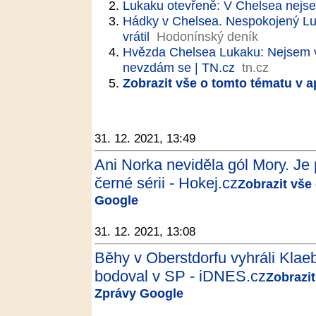
Lukaku otevřeně: V Chelsea nejse
Hádky v Chelsea. Nespokojený Luk
vrátil
Hodonínský deník
Hvězda Chelsea Lukaku: Nejsem v
nevzdám se | TN.cz
tn.cz
Zobrazit vše o tomto tématu v a
31. 12. 2021, 13:49
Ani Norka neviděla gól Mory. Je 
černé sérii - Hokej.cz
Zobrazit vše
Google
31. 12. 2021, 13:08
Běhy v Oberstdorfu vyhráli Klae
bodoval v SP - iDNES.cz
Zobrazit
Zprávy Google