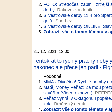
FOTO: Středočeši zaplnili zítřejší
derby
Rakovnický deník
Silvestrovské derby 11:4 pro Spartu
gólů
iSport.cz
Silvestrovské derby ONLINE: Slavia
Zobrazit vše o tomto tématu v a
31. 12. 2021, 12:00
Tentokrát to rychlý prachy nebyl
nakonec ale přece jen padl - Fig
Podobné:
MMA - Divočina! Rychlé bomby do
Matěj Money Peňáz: Za mou přez
si věřím (Videorozhovor)
REFRE
Peňáz vyhrál v Oktagonu i popáté,
kola
Brněnský deník
Zobrazit vše o tomto tématu v a