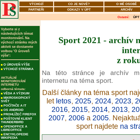
VÝCHOZÍ
CO JE NOVÉ?
O MÉ OSOBĚ
PARTNEŘI
ODKAZY V ÚPT
ARCHÍV
Ostatní:
ÚPT
Vyberte si z
následujících témat
Sport 2021 - archív 
monitorování. Na
výchozí stránku mých
aktivit se dostanete
inte
volbou 'O úroveň
výše':
z rok
O ÚROVEŇ VÝŠE
VÝCHOZÍ STRÁNKA
Na této stránce je archív m
AKTUÁLNÍ
internetu na téma sport.
MONITOROVÁNÍ
INTERNETU
odborná témata:
Další články na téma sport naj
VĚDA A VÝZKUM
MIKROSKOPICKÝ
let
letos
,
2025
,
2024
,
2023
,
2
SVĚT
POČÍTAČE A IT
2016
,
2015
,
2014
,
2013
,
20
OS ANDROID
PROHLÍŽEČ FIREFOX
2007
,
2006
a
2005
. Nejaktu
POŠTOVNÍ KLIENT
THUNDERBIRD
sport najdete
na str
OPENOFFICE A
LIBREOFFICE
ENCYKLOPEDIE
WIKIPEDIA