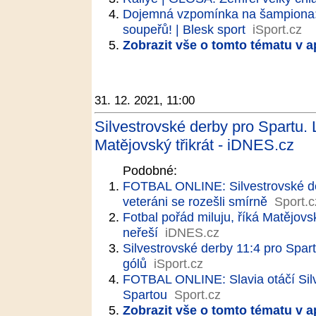
Dojemná vzpomínka na šampiona: 
soupeřů! | Blesk sport
iSport.cz
Zobrazit vše o tomto tématu v a
31. 12. 2021, 11:00
Silvestrovské derby pro Spartu. 
Matějovský třikrát - iDNES.cz
Podobné:
FOTBAL ONLINE: Silvestrovské derby
veteráni se rozešli smírně
Sport.c
Fotbal pořád miluju, říká Matějov
neřeší
iDNES.cz
Silvestrovské derby 11:4 pro Spartu
gólů
iSport.cz
FOTBAL ONLINE: Slavia otáčí Sil
Spartou
Sport.cz
Zobrazit vše o tomto tématu v a