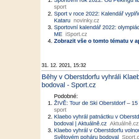
sport
Sport v roce 2022: Kalendář vypl
Kataru
novinky.cz
Sportovní kalendář 2022: olympiád
ME
iSport.cz
Zobrazit vše o tomto tématu v a
31. 12. 2021, 15:32
Běhy v Oberstdorfu vyhráli Klae
bodoval - Sport.cz
Podobné:
ŽIVĚ: Tour de Ski Oberstdorf – 
sport
Klaebo vyhrál patnáctku v Oberstd
bodoval | Aktuálně.cz
Aktuálně.cz
Klaebo vyhrál v Oberstdorfu volno
Světovém poháru bodoval
Sport.