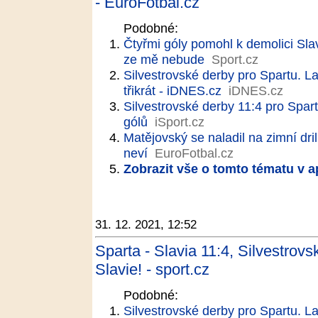
- EuroFotbal.cz
Podobné:
Čtyřmi góly pomohl k demolici Slav
ze mě nebude
Sport.cz
Silvestrovské derby pro Spartu. La
třikrát - iDNES.cz
iDNES.cz
Silvestrovské derby 11:4 pro Spartu
gólů
iSport.cz
Matějovský se naladil na zimní dr
neví
EuroFotbal.cz
Zobrazit vše o tomto tématu v a
31. 12. 2021, 12:52
Sparta - Slavia 11:4, Silvestrovs
Slavie! - sport.cz
Podobné:
Silvestrovské derby pro Spartu. La