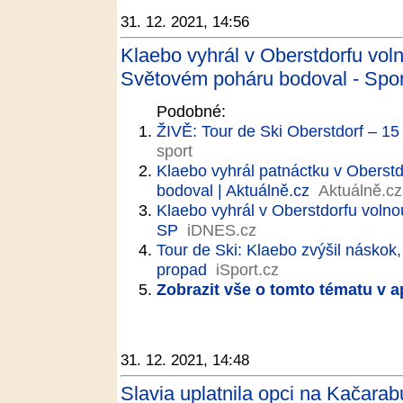
31. 12. 2021, 14:56
Klaebo vyhrál v Oberstdorfu voln
Světovém poháru bodoval - Spor
Podobné:
ŽIVĚ: Tour de Ski Oberstdorf – 
sport
Klaebo vyhrál patnáctku v Oberstd
bodoval | Aktuálně.cz
Aktuálně.cz
Klaebo vyhrál v Oberstdorfu volno
SP
iDNES.cz
Tour de Ski: Klaebo zvýšil náskok
propad
iSport.cz
Zobrazit vše o tomto tématu v a
31. 12. 2021, 14:48
Slavia uplatnila opci na Kačarab