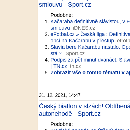
smlouvu - Sport.cz
Podobné:
Kačaraba definitivně slávistou, v 
smlouvu
iDNES.cz
eFotbal.cz » Česká liga : Definiti
opci na Kačarabu v přestup
eFotb
Slavia bere Kačarabu nastálo. Opc
stál?
iSport.cz
Podpis za pět minut dvanáct. Slavi
| TN.cz
tn.cz
Zobrazit vše o tomto tématu v a
31. 12. 2021, 14:47
Český biatlon v slzách! Oblíbená
autonehodě - Sport.cz
Podobné: