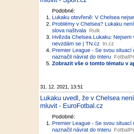
Podobné:
Lukaku otevřeně: V Chelsea nejse
Problémy v Chelsea? Lukaku není 
slova naštvala
Ruik
Hvězda Chelsea Lukaku: Nejsem v
nevzdám se | TN.cz
tn.cz
Premier League - Se svou situací 
naznačil návrat do Interu
FotbalPo
Zobrazit vše o tomto tématu v a
31. 12. 2021, 13:51
Lukaku uvedl, že v Chelsea není
mluvit - EuroFotbal.cz
Podobné:
Premier League - Se svou situací 
naznačil návrat do Interu
FotbalPo