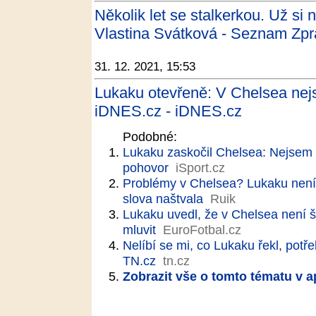
Několik let se stalkerkou. Už si
Vlastina Svátková - Seznam Zpr
31. 12. 2021, 15:53
Lukaku otevřeně: V Chelsea nej
iDNES.cz - iDNES.cz
Podobné:
Lukaku zaskočil Chelsea: Nejsem 
pohovor
iSport.cz
Problémy v Chelsea? Lukaku není 
slova naštvala
Ruik
Lukaku uvedl, že v Chelsea není š
mluvit
EuroFotbal.cz
Nelíbí se mi, co Lukaku řekl, potř
TN.cz
tn.cz
Zobrazit vše o tomto tématu v a