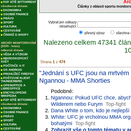
Arc
P2P SÍTĚ BITTORRENT
všeobecná témata:
Články z oblasti sportu monitor
EKONOMIKA
OSOBNÍ FINANCE
PRÁVO
Vybrat jen odkazy
SPORT
obsahující:
KULTURA
CESTOVÁNÍ
přesný výraz
všechna
ČÍNSKÉ E-SHOPY
Nalezeno celkem 47341 člán
ARCHÍV MONITOROVÁNÍ
(2005 - letos):
10
odborná témata:
VĚDA A VÝZKUM
MIKROSKOPICKÝ
Strana
1
z
474
SVĚT
POČÍTAČE A IT
OS ANDROID
"Jednání s UFC jsou na mrtvém 
PROHLÍŽEČ FIREFOX
POŠTOVNÍ KLIENT
Ngannou - MMA Shorties
THUNDERBIRD
OPENOFFICE A
LIBREOFFICE
Podobné:
ENCYKLOPEDIE
WIKIPEDIA
Ngannou: Pokud UFC chce, abych z
P2P SÍTĚ BITTORRENT
Wilderem nebo Furym
Top-fight
všeobecná témata:
EKONOMIKA
Dana White o tom, kdo je nejlepš
OSOBNÍ FINANCE
White: UFC je vrcholnou MMA organ
PRÁVO
SPORT
bohatými
Top-fight
KULTURA
Zobrazit vše o tomto tématu v a
CESTOVÁNÍ