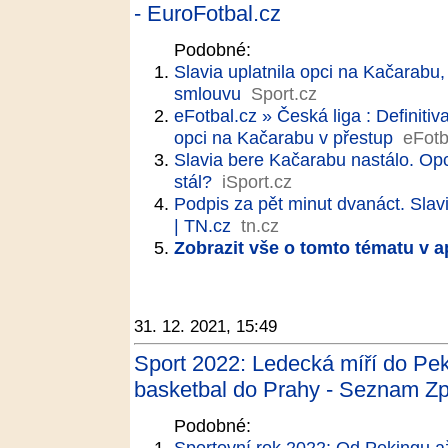
- EuroFotbal.cz
Podobné:
Slavia uplatnila opci na Kačarabu,
smlouvu
Sport.cz
eFotbal.cz » Česká liga : Definiti
opci na Kačarabu v přestup
eFotb
Slavia bere Kačarabu nastálo. Opc
stál?
iSport.cz
Podpis za pět minut dvanáct. Slavi
| TN.cz
tn.cz
Zobrazit vše o tomto tématu v a
31. 12. 2021, 15:49
Sport 2022: Ledecká míří do Pek
basketbal do Prahy - Seznam Z
Podobné:
Sportovní rok 2022: Od Pekingu a