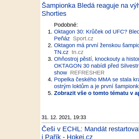
Šampionka Bledá reaguje na výh
Shorties
Podobné:
Oktagon 30: Krůček od UFC? Bledá n
Peňáz
Sport.cz
Oktagon má první ženskou šampio
TN.cz
tn.cz
Ohňostroj pěstí, knockouty a hist
OKTAGON 30 nabídl před Silvestr
show
REFRESHER
Popelka českého MMA se stala král
ostrým loktům a je první šampion
Zobrazit vše o tomto tématu v a
31. 12. 2021, 19:33
Češi v ECHL: Mandát restartoval 
i Pařík - Hokej.cz