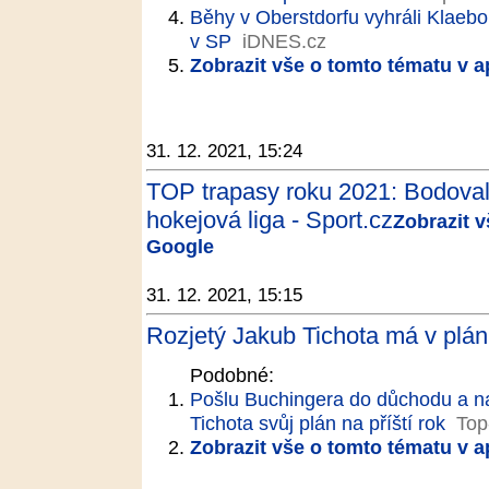
Běhy v Oberstdorfu vyhráli Klaebo
v SP
iDNES.cz
Zobrazit vše o tomto tématu v a
31. 12. 2021, 15:24
TOP trapasy roku 2021: Bodoval
hokejová liga - Sport.cz
Zobrazit v
Google
31. 12. 2021, 15:15
Rozjetý Jakub Tichota má v plá
Podobné:
Pošlu Buchingera do důchodu a nas
Tichota svůj plán na příští rok
Top
Zobrazit vše o tomto tématu v a