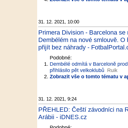
31. 12. 2021, 10:00
Primera Division - Barcelona 
Dembélém na nové smlouvě. O h
přijít bez náhrady - FotbalPortal.
Podobné:
Dembélé odmítá v Barceloně prodl
přihlásilo pět velkoklubů
Ruik
Zobrazit vše o tomto tématu v a
31. 12. 2021, 9:24
PŘEHLED: Čeští závodníci na R
Arábii - iDNES.cz
Podobné: