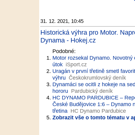
31. 12. 2021, 10:45
Historická výhra pro Motor. Napro
Dynama - Hokej.cz
Podobné:
Motor rozsekal Dynamo. Novotný c
útok
iSport.cz
Uragán v první třetině smetl favori
výhru
Českokrumlovský deník
Dynamáci se ocitli z hokeje na s
hororu
Pardubický deník
HC DYNAMO PARDUBICE – Report
České Budějovice 1:6 – Dynamo ne
třetina
HC Dynamo Pardubice
Zobrazit vše o tomto tématu v a