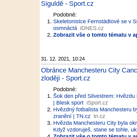
Siguldě - Sport.cz
Podobné:
Skeletonistce Fernstädtové se v Si
osmnáctá
iDNES.cz
Zobrazit vše o tomto tématu v a
31. 12. 2021, 10:24
Obránce Manchesteru City Cancel
zloději - Sport.cz
Podobné:
Šok den před Silvestrem: Hvězdu 
| Blesk sport
iSport.cz
Hvězdný fotbalista Manchesteru by
zranění | TN.cz
tn.cz
Hvězda Manchesteru City byla okr
Když vzdoruješ, stane se tohle, uk
Zobrazit vše o tomto tématu v a