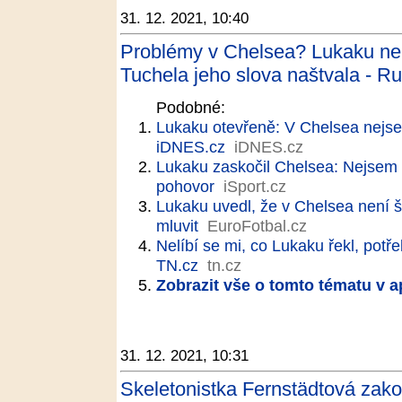
31. 12. 2021, 10:40
Problémy v Chelsea? Lukaku nen
Tuchela jeho slova naštvala - Ru
Podobné:
Lukaku otevřeně: V Chelsea nejse
iDNES.cz
iDNES.cz
Lukaku zaskočil Chelsea: Nejsem 
pohovor
iSport.cz
Lukaku uvedl, že v Chelsea není š
mluvit
EuroFotbal.cz
Nelíbí se mi, co Lukaku řekl, potř
TN.cz
tn.cz
Zobrazit vše o tomto tématu v a
31. 12. 2021, 10:31
Skeletonistka Fernstädtová zak