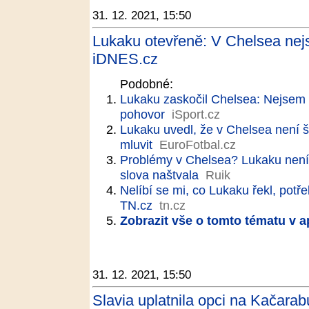
31. 12. 2021, 15:50
Lukaku otevřeně: V Chelsea nej
iDNES.cz
Podobné:
Lukaku zaskočil Chelsea: Nejsem 
pohovor
iSport.cz
Lukaku uvedl, že v Chelsea není š
mluvit
EuroFotbal.cz
Problémy v Chelsea? Lukaku není 
slova naštvala
Ruik
Nelíbí se mi, co Lukaku řekl, potř
TN.cz
tn.cz
Zobrazit vše o tomto tématu v a
31. 12. 2021, 15:50
Slavia uplatnila opci na Kačarab