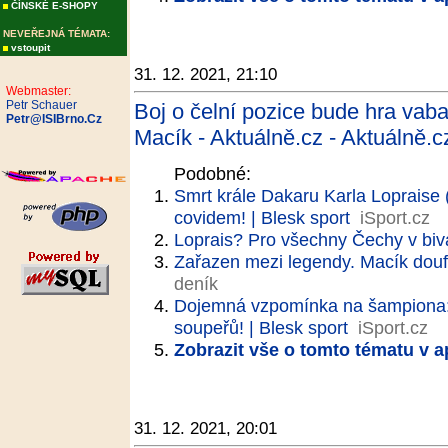
ČÍNSKÉ E-SHOPY
NEVEŘEJNÁ TÉMATA:
vstoupit
31. 12. 2021, 21:10
Webmaster:
Petr Schauer
Boj o čelní pozice bude hra vab
Petr@ISIBrno.Cz
Macík - Aktuálně.cz - Aktuálně.c
Podobné:
Smrt krále Dakaru Karla Lopraise
covidem! | Blesk sport
iSport.cz
Loprais? Pro všechny Čechy v bi
Zařazen mezi legendy. Macík douf
deník
Dojemná vzpomínka na šampiona: 
soupeřů! | Blesk sport
iSport.cz
Zobrazit vše o tomto tématu v a
31. 12. 2021, 20:01