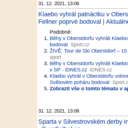
31. 12. 2021, 13:06
Klaebo vyhrál patnáctku v Obers
Fellner poprvé bodoval | Aktuáln
Podobné:
Běhy v Oberstdorfu vyhráli Klaebo
bodoval
Sport.cz
ŽIVĚ: Tour de Ski Oberstdorf – 
sport
Běhy v Oberstdorfu vyhráli Klaebo
v SP - iDNES.cz
iDNES.cz
Klaebo vyhrál v Oberstdorfu volno
Světovém poháru bodoval
Sport.
Zobrazit vše o tomto tématu v a
31. 12. 2021, 13:06
Sparta v Silvestrovském derby int