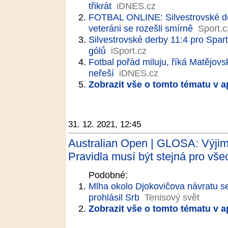
třikrát
iDNES.cz
FOTBAL ONLINE: Silvestrovské derby
veteráni se rozešli smírně
Sport.c
Silvestrovské derby 11:4 pro Spartu
gólů
iSport.cz
Fotbal pořád miluju, říká Matějov
neřeší
iDNES.cz
Zobrazit vše o tomto tématu v a
31. 12. 2021, 12:45
Australian Open | GLOSA: Výjim
Pravidla musí být stejná pro vše
Podobné:
Mlha okolo Djokovičova návratu se
prohlásil Srb
Tenisový svět
Zobrazit vše o tomto tématu v a