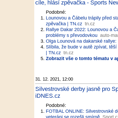
cíle, hlásí zpěvačka - Sports Ne
Podobné:
Lounovou a Čábelu trápily před sta
zpěvačka | TN.cz
tn.cz
Rallye Dakar 2022: Lounovou a Čáb
problémy s převodovkou
auto-ma
Olga Lounová na dakarské rallye:
Slíbila, že bude v autě zpívat, t
| TN.cz
tn.cz
Zobrazit vše o tomto tématu v a
31. 12. 2021, 12:00
Silvestrovské derby jasně pro Spa
iDNES.cz
Podobné:
FOTBAL ONLINE: Silvestrovské derby
veteráni se rozešli smírně
Sport.c