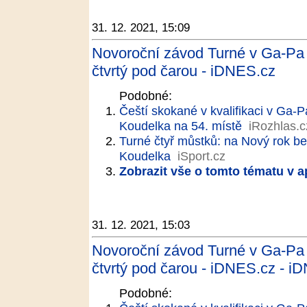
31. 12. 2021, 15:09
Novoroční závod Turné v Ga-Pa
čtvrtý pod čarou - iDNES.cz
Podobné:
Čeští skokané v kvalifikaci v Ga-P
Koudelka na 54. místě
iRozhlas.c
Turné čtyř můstků: na Nový rok be
Koudelka
iSport.cz
Zobrazit vše o tomto tématu v a
31. 12. 2021, 15:03
Novoroční závod Turné v Ga-Pa
čtvrtý pod čarou - iDNES.cz - i
Podobné: