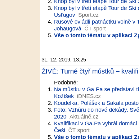
Knop byl v třetí etapě Tour de Sk
Knop byl v třetí etapě Tour de Ski
Usťugov
Sport.cz
Rusové ovládli patnáctku volně v 
Johaugová
ČT sport
Vše o tomto tématu v aplikaci 
31. 12. 2019, 13:25
ŽIVĚ: Turné čtyř můstků – kvalif
Podobné:
Na můstku v Ga-Pa se představí tři
Kožíšek
iDNES.cz
Koudelka, Polášek a Sakala posto
Foto: Vzhůru do nové dekády. Svě
2020
Aktuálně.cz
Kvalifikaci v Ga-Pa vyhrál domácí 
Češi
ČT sport
Vše o tomto tématu v aplikaci 