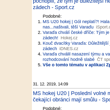
pochopili, že tým je důležitější 
zádech - Sport.cz
Podobné:
MS U20 hokej | Gól neplatí?! Hala
nas...naštvali, těší Varaďu
iSport.
Varaďa chválí české dříče: Tým je
zádech!
Hokej.cz
Kouč dvacítky Varaďa: Důležitější
zádech
iDNES.cz
Varaďa chválil nasazení týmu a va
rozhodcování hodně slabé
ČT spo
Vše o tomto tématu v aplikaci 
31. 12. 2019, 14:09
MS hokej U20 | Poslední volné m
čekající obránci mají smůlu - Spo
Podobné: