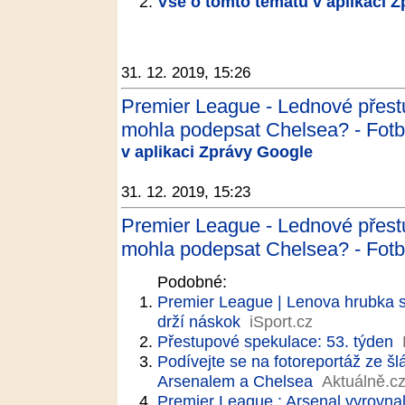
Vše o tomto tématu v aplikaci 
31. 12. 2019, 15:26
Premier League - Lednové přest
mohla podepsat Chelsea? - Fotb
v aplikaci Zprávy Google
31. 12. 2019, 15:23
Premier League - Lednové přest
mohla podepsat Chelsea? - Fotb
Podobné:
Premier League | Lenova hrubka sp
drží náskok
iSport.cz
Přestupové spekulace: 53. týden
Podívejte se na fotoreportáž ze šl
Arsenalem a Chelsea
Aktuálně.c
Premier League : Arsenal vyrovnal 6