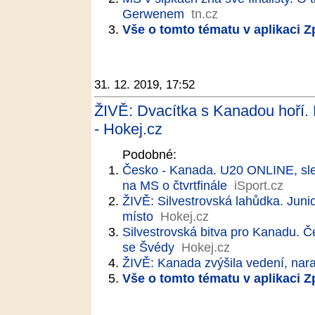
Gerwenem
tn.cz
Vše o tomto tématu v aplikaci 
31. 12. 2019, 17:52
ŽIVĚ: Dvacítka s Kanadou hoří. P
- Hokej.cz
Podobné:
Česko - Kanada. U20 ONLINE, sled
na MS o čtvrtfinále
iSport.cz
ŽIVĚ: Silvestrovská lahůdka. Juni
místo
Hokej.cz
Silvestrovská bitva pro Kanadu. Češ
se Švédy
Hokej.cz
ŽIVĚ: Kanada zvýšila vedení, nar
Vše o tomto tématu v aplikaci 