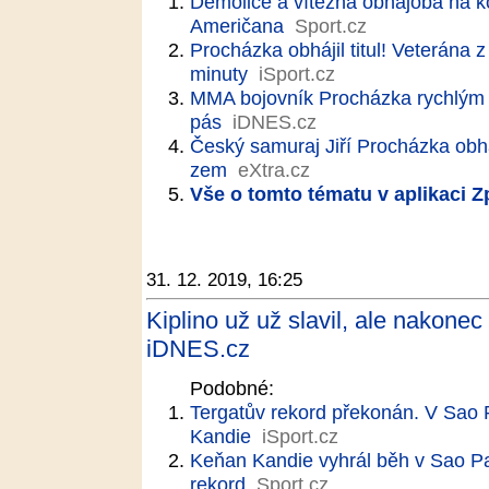
Demolice a vítězná obhajoba na k
Američana
Sport.cz
Procházka obhájil titul! Veterána 
minuty
iSport.cz
MMA bojovník Procházka rychlým 
pás
iDNES.cz
Český samuraj Jiří Procházka obháj
zem
eXtra.cz
Vše o tomto tématu v aplikaci 
31. 12. 2019, 16:25
Kiplino už už slavil, ale nakone
iDNES.cz
Podobné:
Tergatův rekord překonán. V Sao P
Kandie
iSport.cz
Keňan Kandie vyhrál běh v Sao Pa
rekord
Sport.cz