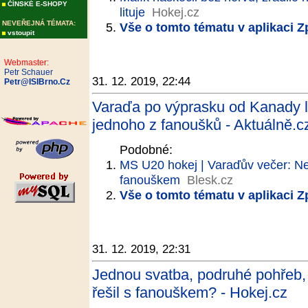
ČÍNSKÉ E-SHOPY
lituje
Hokej.cz
NEVEŘEJNÁ TÉMATA:
Vše o tomto tématu v aplikaci 
vstoupit
Webmaster:
Petr Schauer
31. 12. 2019, 22:44
Petr@ISIBrno.Cz
Varaďa po výprasku od Kanady li
jednoho z fanoušků - Aktuálně.c
Podobné:
MS U20 hokej | Varaďův večer: Ne
fanouškem
Blesk.cz
Vše o tomto tématu v aplikaci 
31. 12. 2019, 22:31
Jednou svatba, podruhé pohřeb,
řešil s fanouškem? - Hokej.cz