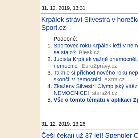
31. 12. 2019, 13:31
Krpálek stráví Silvestra v horeč
Sport.cz
Podobné:
Sportovec roku Krpálek leží v nem
se stalo?
Blesk.cz
Judista Krpálek vážně onemocněl, s
nemocnici
EuroZprávy.cz
Takhle si příchod nového roku ne
skončil v nemocnici
eXtra.cz
Zkažený Silvestr! Olympijský vítě
NEMOCNICE!
stars24.cz
Vše o tomto tématu v aplikaci 
31. 12. 2019, 13:26
Češi čekají už 37 let! Spengler