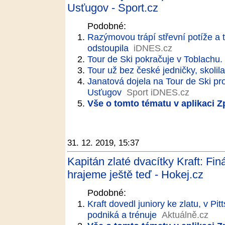
Usťugov - Sport.cz
Podobné:
Razýmovou trápí střevní potíže a t
odstoupila
iDNES.cz
Tour de Ski pokračuje v Toblachu
Tour už bez české jedničky, skolila 
Janatová dojela na Tour de Ski p
Usťugov
Sport iDNES.cz
Vše o tomto tématu v aplikaci 
31. 12. 2019, 15:37
Kapitán zlaté dvacítky Kraft: Fi
hrajeme ještě teď - Hokej.cz
Podobné:
Kraft dovedl juniory ke zlatu, v Pi
podniká a trénuje
Aktuálně.cz