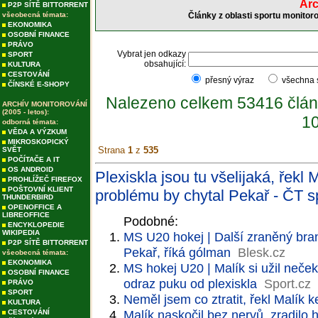
Arc
P2P SÍTĚ BITTORRENT
všeobecná témata:
Články z oblasti sportu monitor
EKONOMIKA
OSOBNÍ FINANCE
PRÁVO
Vybrat jen odkazy
SPORT
obsahující:
KULTURA
CESTOVÁNÍ
přesný výraz
všechna
ČÍNSKÉ E-SHOPY
Nalezeno celkem 53416 člán
ARCHÍV MONITOROVÁNÍ
(2005 - letos):
10
odborná témata:
VĚDA A VÝZKUM
MIKROSKOPICKÝ
Strana
1
z
535
SVĚT
POČÍTAČE A IT
OS ANDROID
Plexiskla jsou tu všelijaká, řekl
PROHLÍŽEČ FIREFOX
POŠTOVNÍ KLIENT
problému by chytal Pekař - ČT s
THUNDERBIRD
OPENOFFICE A
LIBREOFFICE
Podobné:
ENCYKLOPEDIE
WIKIPEDIA
MS U20 hokej | Další zraněný brank
P2P SÍTĚ BITTORRENT
Pekař, říká gólman
Blesk.cz
všeobecná témata:
EKONOMIKA
MS hokej U20 | Malík si užil neček
OSOBNÍ FINANCE
odraz puku od plexiskla
Sport.cz
PRÁVO
SPORT
Neměl jsem co ztratit, řekl Malík
KULTURA
Malík naskočil bez nervů, zradilo 
CESTOVÁNÍ