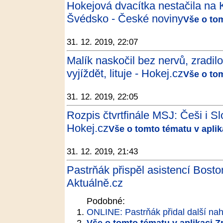
Hokejová dvacítka nestačila na K
Švédsko - České noviny
Vše o to
31. 12. 2019, 22:07
Malík naskočil bez nervů, zradil
vyjíždět, lituje - Hokej.cz
Vše o to
31. 12. 2019, 22:05
Rozpis čtvrtfinále MSJ: Češi i Sl
Hokej.cz
Vše o tomto tématu v apli
31. 12. 2019, 21:43
Pastrňák přispěl asistencí Bost
Aktuálně.cz
Podobné:
ONLINE: Pastrňák přidal další nahr
Vše o tomto tématu v aplikaci 