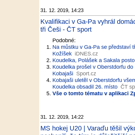
31. 12. 2019, 14:23
Kvalifikaci v Ga-Pa vyhrál domác
tři Češi - ČT sport
Podobné:
Na můstku v Ga-Pa se představí tři
Kožíšek
iDNES.cz
Koudelka, Polášek a Sakala posto
Koudelka prošel v Oberstdorfu do 
Kobajaši
Sport.cz
Kobajaši uletěl v Oberstdorfu vše
Koudelka obsadil 26. místo
ČT sp
Vše o tomto tématu v aplikaci 
31. 12. 2019, 14:22
MS hokej U20 | Varaďu těšil výk