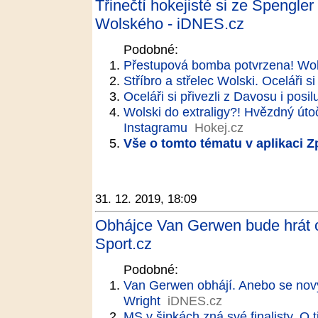
Třinečtí hokejisté si ze Spengle
Wolského - iDNES.cz
Podobné:
Přestupová bomba potvrzena! Wols
Stříbro a střelec Wolski. Oceláři 
Oceláři si přivezli z Davosu i posil
Wolski do extraligy?! Hvězdný útoč
Instagramu
Hokej.cz
Vše o tomto tématu v aplikaci 
31. 12. 2019, 18:09
Obhájce Van Gerwen bude hrát o š
Sport.cz
Podobné:
Van Gerwen obhájí. Anebo se no
Wright
iDNES.cz
MS v šipkách zná své finalisty. O t