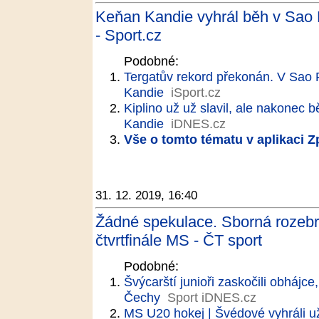
Keňan Kandie vyhrál běh v Sao 
- Sport.cz
Podobné:
Tergatův rekord překonán. V Sao P
Kandie
iSport.cz
Kiplino už už slavil, ale nakonec 
Kandie
iDNES.cz
Vše o tomto tématu v aplikaci 
31. 12. 2019, 16:40
Žádné spekulace. Sborná rozebr
čtvrtfinále MS - ČT sport
Podobné:
Švýcarští junioři zaskočili obhájc
Čechy
Sport iDNES.cz
MS U20 hokej | Švédové vyhráli už