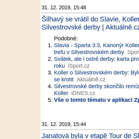
31. 12. 2019, 15:48
Šilhavý se vrátil do Slavie, Koll
Silvestrovské derby | Aktuálně.c
Podobné:
Slavia - Sparta 3:3, Kanonýr Koller
trefu v Silvestrovském derby
Spor
Svátek, ale i ostré derby: karta 
roku
iSport.cz
Koller o Silvestrovském derby: By
se krotit
Aktuálně.cz
Silvestrovské derby skončilo remíz
Koller
iDNES.cz
Vše o tomto tématu v aplikaci 
31. 12. 2019, 15:44
Janatová byla v etapě Tour de S