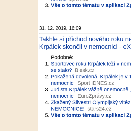
Vše o tomto tématu v aplikaci 
31. 12. 2019, 16:09
Takhle si příchod nového roku n
Krpálek skončil v nemocnici - eX
Podobné:
Sportovec roku Krpálek leží v nem
se stalo?
Blesk.cz
Pokažená dovolená. Krpálek je v T
nemocnici
Sport iDNES.cz
Judista Krpálek vážně onemocněl, s
nemocnici
EuroZprávy.cz
Zkažený Silvestr! Olympijský vítě
NEMOCNICE!
stars24.cz
Vše o tomto tématu v aplikaci 