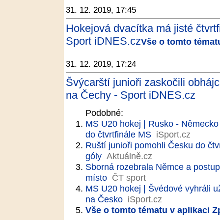
31. 12. 2019, 17:45
Hokejová dvacítka má jisté čtvrt
Sport iDNES.cz
Vše o tomto tématu
31. 12. 2019, 17:24
Švýcarští junioři zaskočili obhá
na Čechy - Sport iDNES.cz
Podobné:
MS U20 hokej | Rusko - Německo 
do čtvrtfinále MS
iSport.cz
Ruští junioři pomohli Česku do čtvr
góly
Aktuálně.cz
Sborná rozebrala Němce a postupu
místo
ČT sport
MS U20 hokej | Švédové vyhráli už
na Česko
iSport.cz
Vše o tomto tématu v aplikaci 