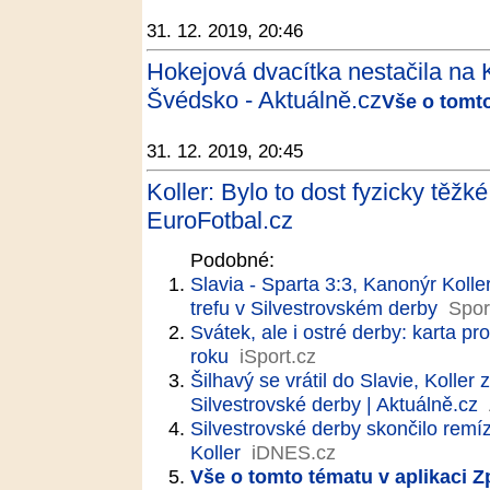
31. 12. 2019, 20:46
Hokejová dvacítka nestačila na K
Švédsko - Aktuálně.cz
Vše o tomto
31. 12. 2019, 20:45
Koller: Bylo to dost fyzicky těžké
EuroFotbal.cz
Podobné:
Slavia - Sparta 3:3, Kanonýr Koller
trefu v Silvestrovském derby
Spor
Svátek, ale i ostré derby: karta 
roku
iSport.cz
Šilhavý se vrátil do Slavie, Koller
Silvestrovské derby | Aktuálně.cz
Silvestrovské derby skončilo remíz
Koller
iDNES.cz
Vše o tomto tématu v aplikaci 