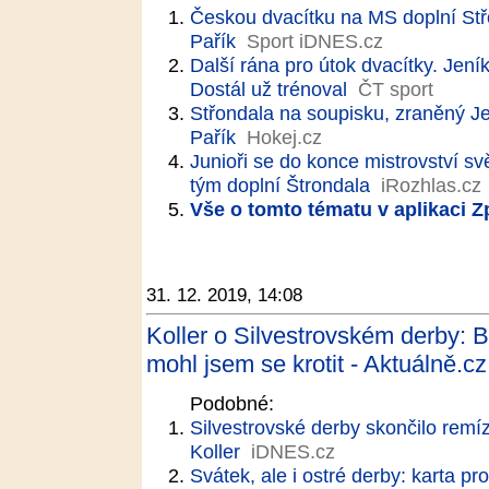
Českou dvacítku na MS doplní Stř
Pařík
Sport iDNES.cz
Další rána pro útok dvacítky. Jení
Dostál už trénoval
ČT sport
Střondala na soupisku, zraněný Je
Pařík
Hokej.cz
Junioři se do konce mistrovství sv
tým doplní Štrondala
iRozhlas.cz
Vše o tomto tématu v aplikaci 
31. 12. 2019, 14:08
Koller o Silvestrovském derby: 
mohl jsem se krotit - Aktuálně.cz
Podobné:
Silvestrovské derby skončilo remíz
Koller
iDNES.cz
Svátek, ale i ostré derby: karta 