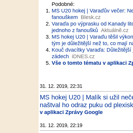
Podobné:
MS U20 hokej | Varaďův večer: Ne
fanouškem
Blesk.cz
Varaďa po výprasku od Kanady lito
jednoho z fanoušků
Aktuálně.cz
MS hokej U20 | Varaďu těšil výkon 
tým je důležitější než to, co mají
Kouč dvacítky Varaďa: Důležitější
zádech
iDNES.cz
Vše o tomto tématu v aplikaci 
31. 12. 2019, 22:31
MS hokej U20 | Malík si užil neč
naštval ho odraz puku od plexisk
v aplikaci Zprávy Google
31. 12. 2019, 22:19