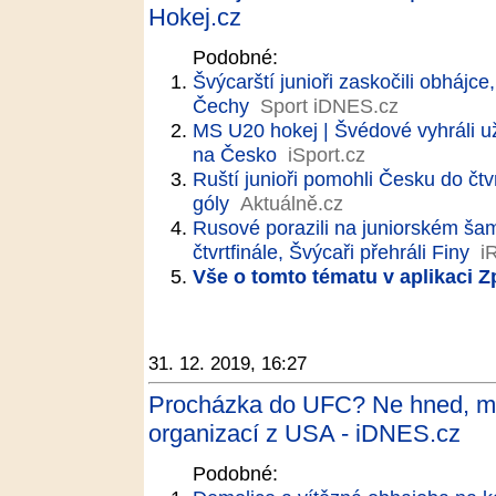
Hokej.cz
Podobné:
Švýcarští junioři zaskočili obhájc
Čechy
Sport iDNES.cz
MS U20 hokej | Švédové vyhráli už
na Česko
iSport.cz
Ruští junioři pomohli Česku do čtvr
góly
Aktuálně.cz
Rusové porazili na juniorském šam
čtvrtfinále, Švýcaři přehráli Finy
i
Vše o tomto tématu v aplikaci 
31. 12. 2019, 16:27
Procházka do UFC? Ne hned, mus
organizací z USA - iDNES.cz
Podobné: