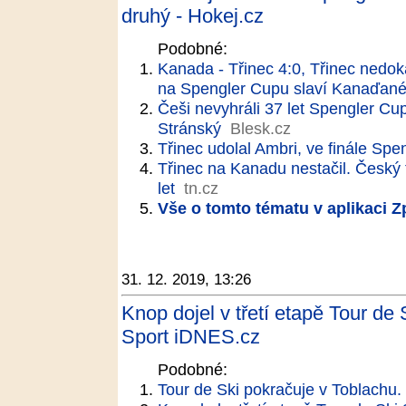
druhý - Hokej.cz
Podobné:
Kanada - Třinec 4:0, Třinec nedokáz
na Spengler Cupu slaví Kanaďan
Češi nevyhráli 37 let Spengler Cu
Stránský
Blesk.cz
Třinec udolal Ambri, ve finále S
Třinec na Kanadu nestačil. Český
let
tn.cz
Vše o tomto tématu v aplikaci 
31. 12. 2019, 13:26
Knop dojel v třetí etapě Tour de
Sport iDNES.cz
Podobné:
Tour de Ski pokračuje v Toblachu