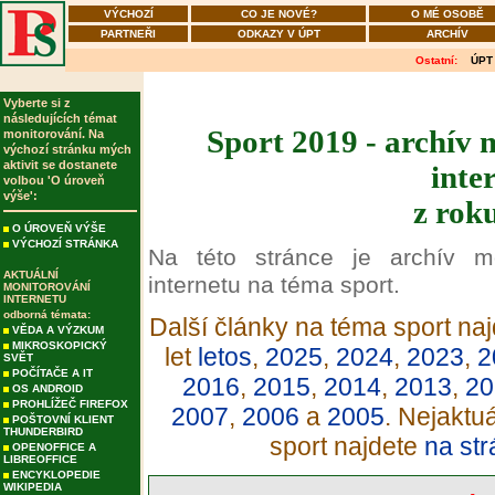
VÝCHOZÍ
CO JE NOVÉ?
O MÉ OSOBĚ
PARTNEŘI
ODKAZY V ÚPT
ARCHÍV
Ostatní:
ÚPT
Vyberte si z
následujících témat
Sport 2019 - archív 
monitorování. Na
výchozí stránku mých
aktivit se dostanete
inte
volbou 'O úroveň
výše':
z rok
O ÚROVEŇ VÝŠE
VÝCHOZÍ STRÁNKA
Na této stránce je archív m
AKTUÁLNÍ
internetu na téma sport.
MONITOROVÁNÍ
INTERNETU
odborná témata:
Další články na téma sport naj
VĚDA A VÝZKUM
MIKROSKOPICKÝ
let
letos
,
2025
,
2024
,
2023
,
2
SVĚT
POČÍTAČE A IT
2016
,
2015
,
2014
,
2013
,
20
OS ANDROID
PROHLÍŽEČ FIREFOX
2007
,
2006
a
2005
. Nejaktu
POŠTOVNÍ KLIENT
THUNDERBIRD
sport najdete
na str
OPENOFFICE A
LIBREOFFICE
ENCYKLOPEDIE
WIKIPEDIA