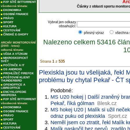
Arc
P2P SÍTĚ BITTORRENT
všeobecná témata:
Články z oblasti sportu monitor
EKONOMIKA
OSOBNÍ FINANCE
PRÁVO
Vybrat jen odkazy
SPORT
obsahující:
KULTURA
CESTOVÁNÍ
přesný výraz
všechna
ČÍNSKÉ E-SHOPY
Nalezeno celkem 53416 člán
ARCHÍV MONITOROVÁNÍ
(2005 - letos):
10
odborná témata:
VĚDA A VÝZKUM
MIKROSKOPICKÝ
Strana
1
z
535
SVĚT
POČÍTAČE A IT
OS ANDROID
Plexiskla jsou tu všelijaká, řekl
PROHLÍŽEČ FIREFOX
POŠTOVNÍ KLIENT
problému by chytal Pekař - ČT s
THUNDERBIRD
OPENOFFICE A
LIBREOFFICE
Podobné:
ENCYKLOPEDIE
WIKIPEDIA
MS U20 hokej | Další zraněný brank
P2P SÍTĚ BITTORRENT
Pekař, říká gólman
Blesk.cz
všeobecná témata:
EKONOMIKA
MS hokej U20 | Malík si užil neček
OSOBNÍ FINANCE
odraz puku od plexiskla
Sport.cz
PRÁVO
SPORT
Neměl jsem co ztratit, řekl Malík
KULTURA
Malík naskočil bez nervů, zradilo 
CESTOVÁNÍ