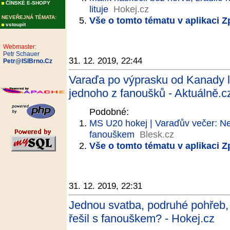
ČÍNSKÉ E-SHOPY
lituje
Hokej.cz
NEVEŘEJNÁ TÉMATA:
Vše o tomto tématu v aplikaci 
vstoupit
Webmaster:
Petr Schauer
31. 12. 2019, 22:44
Petr@ISIBrno.Cz
Varaďa po výprasku od Kanady li
jednoho z fanoušků - Aktuálně.c
Podobné:
MS U20 hokej | Varaďův večer: Ne
fanouškem
Blesk.cz
Vše o tomto tématu v aplikaci 
31. 12. 2019, 22:31
Jednou svatba, podruhé pohřeb,
řešil s fanouškem? - Hokej.cz