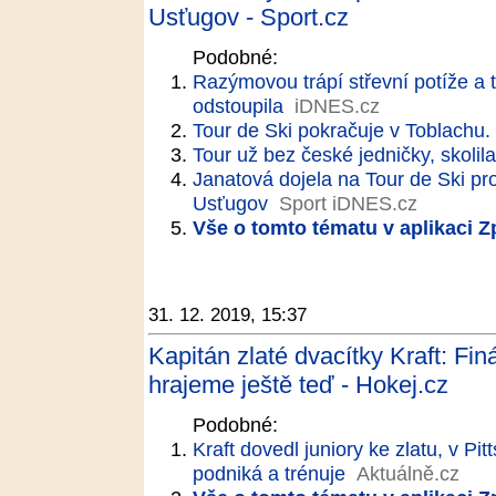
Usťugov - Sport.cz
Podobné:
Razýmovou trápí střevní potíže a t
odstoupila
iDNES.cz
Tour de Ski pokračuje v Toblachu
Tour už bez české jedničky, skolila 
Janatová dojela na Tour de Ski p
Usťugov
Sport iDNES.cz
Vše o tomto tématu v aplikaci 
31. 12. 2019, 15:37
Kapitán zlaté dvacítky Kraft: Fi
hrajeme ještě teď - Hokej.cz
Podobné:
Kraft dovedl juniory ke zlatu, v Pi
podniká a trénuje
Aktuálně.cz