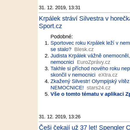
31. 12. 2019, 13:31
Krpálek stráví Silvestra v horeč
Sport.cz
Podobné:
Sportovec roku Krpálek leží v nem
se stalo?
Blesk.cz
Judista Krpálek vážně onemocněl, s
nemocnici
EuroZprávy.cz
Takhle si příchod nového roku ne
skončil v nemocnici
eXtra.cz
Zkažený Silvestr! Olympijský vítě
NEMOCNICE!
stars24.cz
Vše o tomto tématu v aplikaci 
31. 12. 2019, 13:26
Češi čekají už 37 let! Spengler