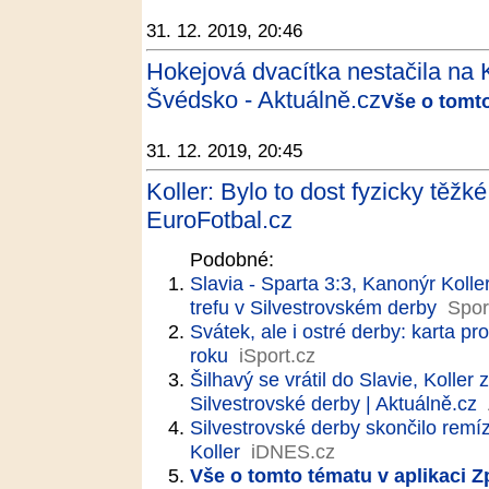
31. 12. 2019, 20:46
Hokejová dvacítka nestačila na K
Švédsko - Aktuálně.cz
Vše o tomto
31. 12. 2019, 20:45
Koller: Bylo to dost fyzicky těžké
EuroFotbal.cz
Podobné:
Slavia - Sparta 3:3, Kanonýr Koller
trefu v Silvestrovském derby
Spor
Svátek, ale i ostré derby: karta 
roku
iSport.cz
Šilhavý se vrátil do Slavie, Koller
Silvestrovské derby | Aktuálně.cz
Silvestrovské derby skončilo remíz
Koller
iDNES.cz
Vše o tomto tématu v aplikaci 