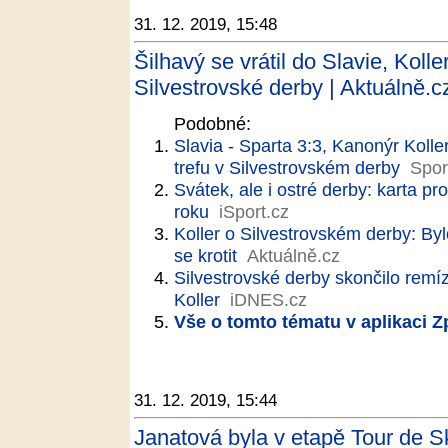
31. 12. 2019, 15:48
Šilhavý se vrátil do Slavie, Koll
Silvestrovské derby | Aktuálně.c
Podobné:
Slavia - Sparta 3:3, Kanonýr Koller
trefu v Silvestrovském derby
Spor
Svátek, ale i ostré derby: karta 
roku
iSport.cz
Koller o Silvestrovském derby: By
se krotit
Aktuálně.cz
Silvestrovské derby skončilo remíz
Koller
iDNES.cz
Vše o tomto tématu v aplikaci 
31. 12. 2019, 15:44
Janatová byla v etapě Tour de S