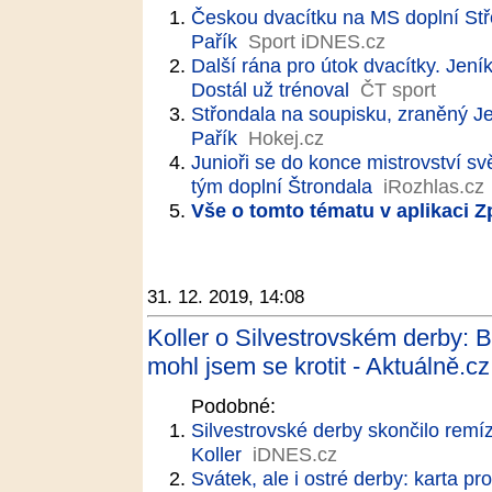
Českou dvacítku na MS doplní Stř
Pařík
Sport iDNES.cz
Další rána pro útok dvacítky. Jení
Dostál už trénoval
ČT sport
Střondala na soupisku, zraněný Je
Pařík
Hokej.cz
Junioři se do konce mistrovství sv
tým doplní Štrondala
iRozhlas.cz
Vše o tomto tématu v aplikaci 
31. 12. 2019, 14:08
Koller o Silvestrovském derby: 
mohl jsem se krotit - Aktuálně.cz
Podobné:
Silvestrovské derby skončilo remíz
Koller
iDNES.cz
Svátek, ale i ostré derby: karta 