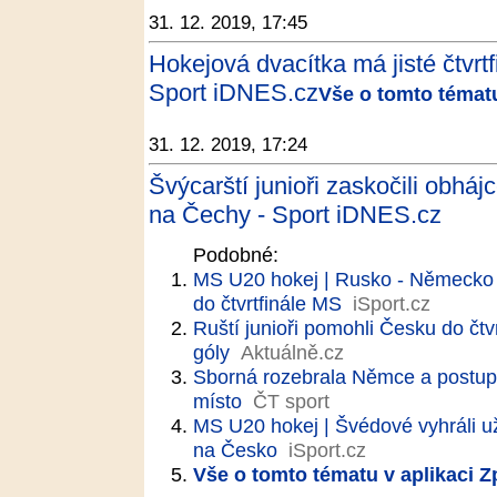
31. 12. 2019, 17:45
Hokejová dvacítka má jisté čtvrt
Sport iDNES.cz
Vše o tomto tématu
31. 12. 2019, 17:24
Švýcarští junioři zaskočili obhá
na Čechy - Sport iDNES.cz
Podobné:
MS U20 hokej | Rusko - Německo 
do čtvrtfinále MS
iSport.cz
Ruští junioři pomohli Česku do čtvr
góly
Aktuálně.cz
Sborná rozebrala Němce a postupu
místo
ČT sport
MS U20 hokej | Švédové vyhráli už
na Česko
iSport.cz
Vše o tomto tématu v aplikaci 