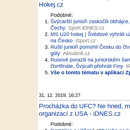
Hokej.cz
Podobné:
Švýcarští junioři zaskočili obhájc
Čechy
Sport iDNES.cz
MS U20 hokej | Švédové vyhráli už
na Česko
iSport.cz
Ruští junioři pomohli Česku do čtvr
góly
Aktuálně.cz
Rusové porazili na juniorském šam
čtvrtfinále, Švýcaři přehráli Finy
i
Vše o tomto tématu v aplikaci 
31. 12. 2019, 16:27
Procházka do UFC? Ne hned, mus
organizací z USA - iDNES.cz
Podobné: