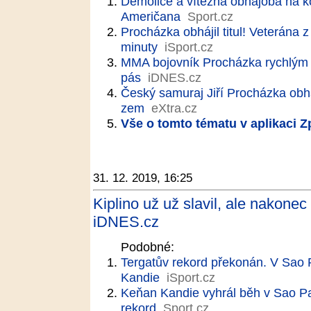
Demolice a vítězná obhajoba na k
Američana
Sport.cz
Procházka obhájil titul! Veterána 
minuty
iSport.cz
MMA bojovník Procházka rychlým 
pás
iDNES.cz
Český samuraj Jiří Procházka obháj
zem
eXtra.cz
Vše o tomto tématu v aplikaci 
31. 12. 2019, 16:25
Kiplino už už slavil, ale nakone
iDNES.cz
Podobné:
Tergatův rekord překonán. V Sao P
Kandie
iSport.cz
Keňan Kandie vyhrál běh v Sao Pa
rekord
Sport.cz