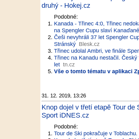
druhý - Hokej.cz
Podobné:
Kanada - Třinec 4:0, Třinec nedokáz
na Spengler Cupu slaví Kanaďan
Češi nevyhráli 37 let Spengler Cu
Stránský
Blesk.cz
Třinec udolal Ambri, ve finále S
Třinec na Kanadu nestačil. Český
let
tn.cz
Vše o tomto tématu v aplikaci 
31. 12. 2019, 13:26
Knop dojel v třetí etapě Tour de
Sport iDNES.cz
Podobné:
Tour de Ski pokračuje v Toblachu