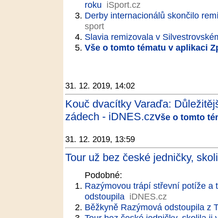
roku
iSport.cz
Derby internacionálů skončilo remí
sport
Slavia remizovala v Silvestrovské
Vše o tomto tématu v aplikaci 
31. 12. 2019, 14:02
Kouč dvacítky Varaďa: Důležitěj
zádech - iDNES.cz
Vše o tomto té
31. 12. 2019, 13:59
Tour už bez české jedničky, skolil
Podobné:
Razýmovou trápí střevní potíže a t
odstoupila
iDNES.cz
Běžkyně Razýmová odstoupila z T
Tour bez české jedničky, skolila ji 