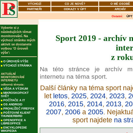
VÝCHOZÍ
CO JE NOVÉ?
O MÉ OSOBĚ
PARTNEŘI
ODKAZY V ÚPT
ARCHÍV
Ostatní:
ÚPT
Vyberte si z
následujících témat
Sport 2019 - archív 
monitorování. Na
výchozí stránku mých
aktivit se dostanete
inte
volbou 'O úroveň
výše':
z rok
O ÚROVEŇ VÝŠE
VÝCHOZÍ STRÁNKA
Na této stránce je archív m
AKTUÁLNÍ
internetu na téma sport.
MONITOROVÁNÍ
INTERNETU
odborná témata:
Další články na téma sport naj
VĚDA A VÝZKUM
MIKROSKOPICKÝ
let
letos
,
2025
,
2024
,
2023
,
2
SVĚT
POČÍTAČE A IT
2016
,
2015
,
2014
,
2013
,
20
OS ANDROID
PROHLÍŽEČ FIREFOX
2007
,
2006
a
2005
. Nejaktu
POŠTOVNÍ KLIENT
THUNDERBIRD
sport najdete
na str
OPENOFFICE A
LIBREOFFICE
ENCYKLOPEDIE
WIKIPEDIA