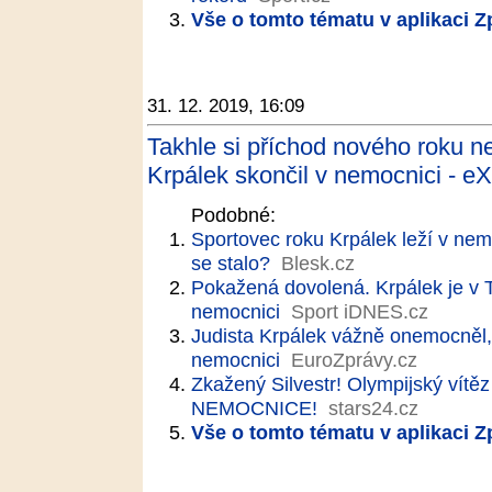
Vše o tomto tématu v aplikaci 
31. 12. 2019, 16:09
Takhle si příchod nového roku n
Krpálek skončil v nemocnici - eX
Podobné:
Sportovec roku Krpálek leží v nem
se stalo?
Blesk.cz
Pokažená dovolená. Krpálek je v T
nemocnici
Sport iDNES.cz
Judista Krpálek vážně onemocněl, s
nemocnici
EuroZprávy.cz
Zkažený Silvestr! Olympijský vítě
NEMOCNICE!
stars24.cz
Vše o tomto tématu v aplikaci 