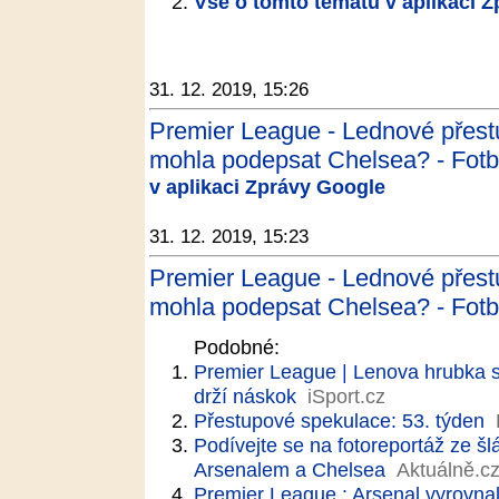
Vše o tomto tématu v aplikaci 
31. 12. 2019, 15:26
Premier League - Lednové přest
mohla podepsat Chelsea? - Fotb
v aplikaci Zprávy Google
31. 12. 2019, 15:23
Premier League - Lednové přest
mohla podepsat Chelsea? - Fotb
Podobné:
Premier League | Lenova hrubka sp
drží náskok
iSport.cz
Přestupové spekulace: 53. týden
Podívejte se na fotoreportáž ze šl
Arsenalem a Chelsea
Aktuálně.c
Premier League : Arsenal vyrovnal 6