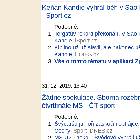
Keňan Kandie vyhrál běh v Sao 
- Sport.cz
Podobné:
Tergatův rekord překonán. V Sao P
Kandie
iSport.cz
Kiplino už už slavil, ale nakonec 
Kandie
iDNES.cz
Vše o tomto tématu v aplikaci 
31. 12. 2019, 16:40
Žádné spekulace. Sborná rozebr
čtvrtfinále MS - ČT sport
Podobné:
Švýcarští junioři zaskočili obhájc
Čechy
Sport iDNES.cz
MS U20 hokej | Švédové vyhráli už