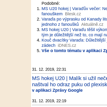
Podobné:
MS U20 hokej | Varaďův večer: Ne
fanouškem
Blesk.cz
Varaďa po výprasku od Kanady lito
jednoho z fanoušků
Aktuálně.cz
MS hokej U20 | Varaďu těšil výkon 
tým je důležitější než to, co mají
Kouč dvacítky Varaďa: Důležitější
zádech
iDNES.cz
Vše o tomto tématu v aplikaci 
31. 12. 2019, 22:31
MS hokej U20 | Malík si užil neč
naštval ho odraz puku od plexisk
v aplikaci Zprávy Google
31. 12. 2019, 22:19