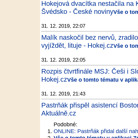
Hokejová dvacítka nestačila na K
Švédsko - České noviny
Vše o to
31. 12. 2019, 22:07
Malík naskočil bez nervů, zradil
vyjíždět, lituje - Hokej.cz
Vše o to
31. 12. 2019, 22:05
Rozpis čtvrtfinále MSJ: Češi i Sl
Hokej.cz
Vše o tomto tématu v apli
31. 12. 2019, 21:43
Pastrňák přispěl asistencí Bost
Aktuálně.cz
Podobné:
ONLINE: Pastrňák přidal další nahr
Vše o tomto tématu v aplikaci 