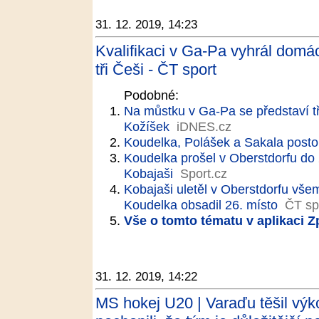
31. 12. 2019, 14:23
Kvalifikaci v Ga-Pa vyhrál domác
tři Češi - ČT sport
Podobné:
Na můstku v Ga-Pa se představí tři
Kožíšek
iDNES.cz
Koudelka, Polášek a Sakala posto
Koudelka prošel v Oberstdorfu do 
Kobajaši
Sport.cz
Kobajaši uletěl v Oberstdorfu vše
Koudelka obsadil 26. místo
ČT sp
Vše o tomto tématu v aplikaci 
31. 12. 2019, 14:22
MS hokej U20 | Varaďu těšil výk