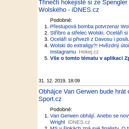
Třinečtí hokejisté si ze Spengle
Wolského - iDNES.cz
Podobné:
Přestupová bomba potvrzena! Wols
Stříbro a střelec Wolski. Oceláři 
Oceláři si přivezli z Davosu i posil
Wolski do extraligy?! Hvězdný útoč
Instagramu
Hokej.cz
Vše o tomto tématu v aplikaci 
31. 12. 2019, 18:09
Obhájce Van Gerwen bude hrát o š
Sport.cz
Podobné:
Van Gerwen obhájí. Anebo se no
Wright
iDNES.cz
MS v šipkách zná své finalisty. O t