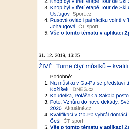
Knop byl v třetí etapě Tour de Sk
Knop byl v třetí etapě Tour de Ski
Usťugov
Sport.cz
Rusové ovládli patnáctku volně v 
Johaugová
ČT sport
Vše o tomto tématu v aplikaci 
31. 12. 2019, 13:25
ŽIVĚ: Turné čtyř můstků – kvalif
Podobné:
Na můstku v Ga-Pa se představí tři
Kožíšek
iDNES.cz
Koudelka, Polášek a Sakala posto
Foto: Vzhůru do nové dekády. Svě
2020
Aktuálně.cz
Kvalifikaci v Ga-Pa vyhrál domácí 
Češi
ČT sport
Vše o tomto tématu v aplikaci 