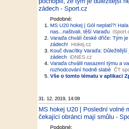
pochopili, že tým je důležitější 
zádech - Sport.cz
Podobné:
MS U20 hokej | Gól neplatí?! Hala
nas...naštvali, těší Varaďu
iSport.
Varaďa chválí české dříče: Tým je
zádech!
Hokej.cz
Kouč dvacítky Varaďa: Důležitější
zádech
iDNES.cz
Varaďa chválil nasazení týmu a va
rozhodcování hodně slabé
ČT spo
Vše o tomto tématu v aplikaci 
31. 12. 2019, 14:09
MS hokej U20 | Poslední volné m
čekající obránci mají smůlu - Spo
Podobné: