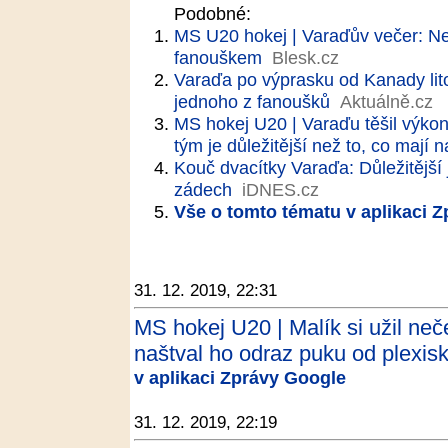
Podobné:
MS U20 hokej | Varaďův večer: Ne
fanouškem
Blesk.cz
Varaďa po výprasku od Kanady lito
jednoho z fanoušků
Aktuálně.cz
MS hokej U20 | Varaďu těšil výkon 
tým je důležitější než to, co mají
Kouč dvacítky Varaďa: Důležitější
zádech
iDNES.cz
Vše o tomto tématu v aplikaci 
31. 12. 2019, 22:31
MS hokej U20 | Malík si užil neč
naštval ho odraz puku od plexisk
v aplikaci Zprávy Google
31. 12. 2019, 22:19