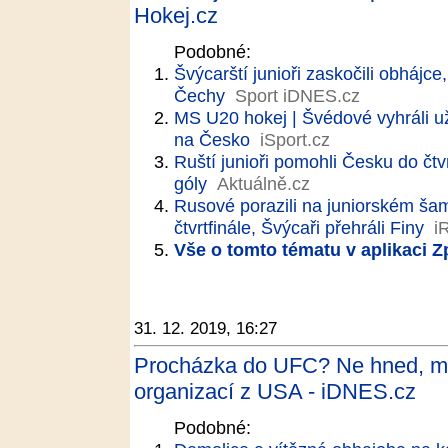
Hokej.cz
Podobné:
Švýcarští junioři zaskočili obhájc
Čechy
Sport iDNES.cz
MS U20 hokej | Švédové vyhráli už
na Česko
iSport.cz
Ruští junioři pomohli Česku do čtvr
góly
Aktuálně.cz
Rusové porazili na juniorském šam
čtvrtfinále, Švýcaři přehráli Finy
i
Vše o tomto tématu v aplikaci 
31. 12. 2019, 16:27
Procházka do UFC? Ne hned, mus
organizací z USA - iDNES.cz
Podobné: