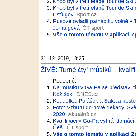
Knop byl v třetí etapě Tour de Sk
Knop byl v třetí etapě Tour de Ski
Usťugov
Sport.cz
Rusové ovládli patnáctku volně v 
Johaugová
ČT sport
Vše o tomto tématu v aplikaci 
31. 12. 2019, 13:25
ŽIVĚ: Turné čtyř můstků – kvalif
Podobné:
Na můstku v Ga-Pa se představí tři
Kožíšek
iDNES.cz
Koudelka, Polášek a Sakala posto
Foto: Vzhůru do nové dekády. Svě
2020
Aktuálně.cz
Kvalifikaci v Ga-Pa vyhrál domácí 
Češi
ČT sport
Vše o tomto tématu v aplikaci 