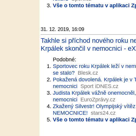
Vše o tomto tématu v aplikaci 
31. 12. 2019, 16:09
Takhle si příchod nového roku n
Krpálek skončil v nemocnici - eX
Podobné:
Sportovec roku Krpálek leží v nem
se stalo?
Blesk.cz
Pokažená dovolená. Krpálek je v T
nemocnici
Sport iDNES.cz
Judista Krpálek vážně onemocněl, s
nemocnici
EuroZprávy.cz
Zkažený Silvestr! Olympijský vítě
NEMOCNICE!
stars24.cz
Vše o tomto tématu v aplikaci 