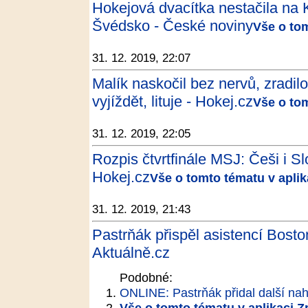
Hokejová dvacítka nestačila na K
Švédsko - České noviny
Vše o to
31. 12. 2019, 22:07
Malík naskočil bez nervů, zradil
vyjíždět, lituje - Hokej.cz
Vše o to
31. 12. 2019, 22:05
Rozpis čtvrtfinále MSJ: Češi i Sl
Hokej.cz
Vše o tomto tématu v apli
31. 12. 2019, 21:43
Pastrňák přispěl asistencí Bost
Aktuálně.cz
Podobné:
ONLINE: Pastrňák přidal další nahr
Vše o tomto tématu v aplikaci 