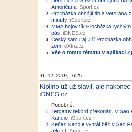
Demolice a vítězná obhajoba na k
Američana
Sport.cz
Procházka obhájil titul! Veterána 
minuty
iSport.cz
MMA bojovník Procházka rychlým 
pás
iDNES.cz
Český samuraj Jiří Procházka obháj
zem
eXtra.cz
Vše o tomto tématu v aplikaci 
31. 12. 2019, 16:25
Kiplino už už slavil, ale nakone
iDNES.cz
Podobné:
Tergatův rekord překonán. V Sao P
Kandie
iSport.cz
Keňan Kandie vyhrál běh v Sao Pa
rekord
Sport.cz