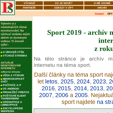
VÝCHOZÍ
CO JE NOVÉ?
O MÉ OSOBĚ
PARTNEŘI
ODKAZY V ÚPT
ARCHÍV
Ostatní:
ÚPT
Vyberte si z
následujících témat
Sport 2019 - archív 
monitorování. Na
výchozí stránku mých
aktivit se dostanete
inte
volbou 'O úroveň
výše':
z rok
O ÚROVEŇ VÝŠE
VÝCHOZÍ STRÁNKA
Na této stránce je archív m
AKTUÁLNÍ
internetu na téma sport.
MONITOROVÁNÍ
INTERNETU
odborná témata:
Další články na téma sport naj
VĚDA A VÝZKUM
MIKROSKOPICKÝ
let
letos
,
2025
,
2024
,
2023
,
2
SVĚT
POČÍTAČE A IT
2016
,
2015
,
2014
,
2013
,
20
OS ANDROID
PROHLÍŽEČ FIREFOX
2007
,
2006
a
2005
. Nejaktu
POŠTOVNÍ KLIENT
THUNDERBIRD
sport najdete
na str
OPENOFFICE A
LIBREOFFICE
ENCYKLOPEDIE
WIKIPEDIA