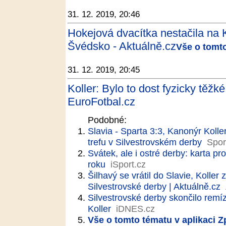
31. 12. 2019, 20:46
Hokejová dvacítka nestačila na K
Švédsko - Aktuálně.cz
Vše o tomto
31. 12. 2019, 20:45
Koller: Bylo to dost fyzicky těžké
EuroFotbal.cz
Podobné:
Slavia - Sparta 3:3, Kanonýr Koller
trefu v Silvestrovském derby
Spor
Svátek, ale i ostré derby: karta 
roku
iSport.cz
Šilhavý se vrátil do Slavie, Koller
Silvestrovské derby | Aktuálně.cz
Silvestrovské derby skončilo remíz
Koller
iDNES.cz
Vše o tomto tématu v aplikaci 