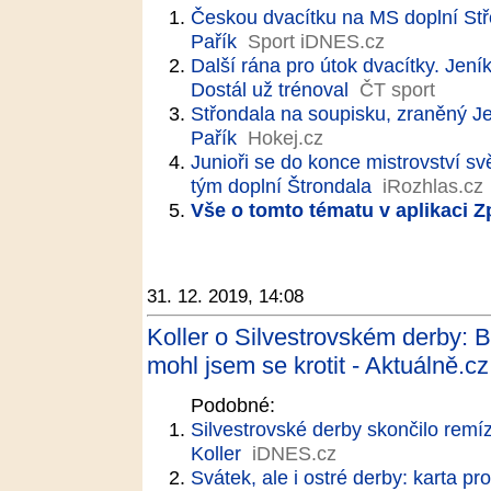
Českou dvacítku na MS doplní Stř
Pařík
Sport iDNES.cz
Další rána pro útok dvacítky. Jení
Dostál už trénoval
ČT sport
Střondala na soupisku, zraněný Je
Pařík
Hokej.cz
Junioři se do konce mistrovství sv
tým doplní Štrondala
iRozhlas.cz
Vše o tomto tématu v aplikaci 
31. 12. 2019, 14:08
Koller o Silvestrovském derby: 
mohl jsem se krotit - Aktuálně.cz
Podobné:
Silvestrovské derby skončilo remíz
Koller
iDNES.cz
Svátek, ale i ostré derby: karta 