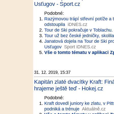
Usťugov - Sport.cz
Podobné:
Razýmovou trápí střevní potíže a t
odstoupila
iDNES.cz
Tour de Ski pokračuje v Toblachu
Tour už bez české jedničky, skolila 
Janatová dojela na Tour de Ski p
Usťugov
Sport iDNES.cz
Vše o tomto tématu v aplikaci 
31. 12. 2019, 15:37
Kapitán zlaté dvacítky Kraft: Fi
hrajeme ještě teď - Hokej.cz
Podobné:
Kraft dovedl juniory ke zlatu, v Pi
podniká a trénuje
Aktuálně.cz