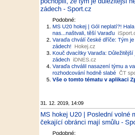
pochopili, že tým je důležitější 
zádech - Sport.cz
Podobné:
MS U20 hokej | Gól neplatí?! Hala
nas...naštvali, těší Varaďu
iSport.
Varaďa chválí české dříče: Tým je
zádech!
Hokej.cz
Kouč dvacítky Varaďa: Důležitější
zádech
iDNES.cz
Varaďa chválil nasazení týmu a va
rozhodcování hodně slabé
ČT spo
Vše o tomto tématu v aplikaci 
31. 12. 2019, 14:09
MS hokej U20 | Poslední volné m
čekající obránci mají smůlu - Spo
Podobné: