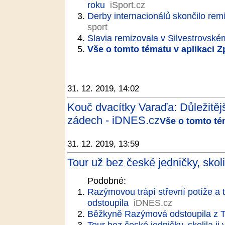
roku
iSport.cz
Derby internacionálů skončilo remí
sport
Slavia remizovala v Silvestrovské
Vše o tomto tématu v aplikaci 
31. 12. 2019, 14:02
Kouč dvacítky Varaďa: Důležitěj
zádech - iDNES.cz
Vše o tomto té
31. 12. 2019, 13:59
Tour už bez české jedničky, skolil
Podobné:
Razýmovou trápí střevní potíže a t
odstoupila
iDNES.cz
Běžkyně Razýmová odstoupila z T
Tour bez české jedničky, skolila ji 