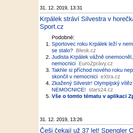
31. 12. 2019, 13:31
Krpálek stráví Silvestra v horeč
Sport.cz
Podobné:
Sportovec roku Krpálek leží v nem
se stalo?
Blesk.cz
Judista Krpálek vážně onemocněl, s
nemocnici
EuroZprávy.cz
Takhle si příchod nového roku ne
skončil v nemocnici
eXtra.cz
Zkažený Silvestr! Olympijský vítě
NEMOCNICE!
stars24.cz
Vše o tomto tématu v aplikaci 
31. 12. 2019, 13:26
Češi čekají už 37 let! Spengler