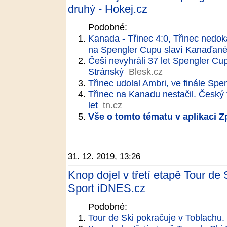
druhý - Hokej.cz
Podobné:
Kanada - Třinec 4:0, Třinec nedokáz
na Spengler Cupu slaví Kanaďan
Češi nevyhráli 37 let Spengler Cu
Stránský
Blesk.cz
Třinec udolal Ambri, ve finále S
Třinec na Kanadu nestačil. Český
let
tn.cz
Vše o tomto tématu v aplikaci 
31. 12. 2019, 13:26
Knop dojel v třetí etapě Tour de
Sport iDNES.cz
Podobné:
Tour de Ski pokračuje v Toblachu