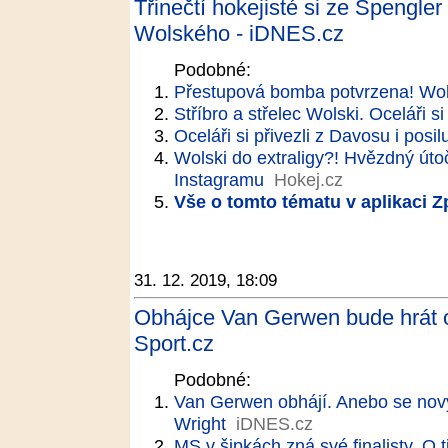
Třinečtí hokejisté si ze Spengle
Wolského - iDNES.cz
Podobné:
Přestupová bomba potvrzena! Wols
Stříbro a střelec Wolski. Oceláři 
Oceláři si přivezli z Davosu i posil
Wolski do extraligy?! Hvězdný útoč
Instagramu
Hokej.cz
Vše o tomto tématu v aplikaci 
31. 12. 2019, 18:09
Obhájce Van Gerwen bude hrát o š
Sport.cz
Podobné:
Van Gerwen obhájí. Anebo se no
Wright
iDNES.cz
MS v šipkách zná své finalisty. O t