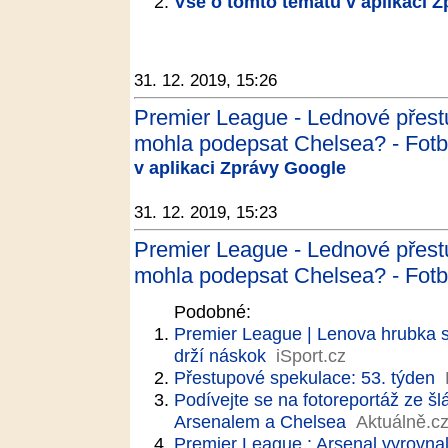
Vše o tomto tématu v aplikaci 
31. 12. 2019, 15:26
Premier League - Lednové přest
mohla podepsat Chelsea? - Fotb
v aplikaci Zprávy Google
31. 12. 2019, 15:23
Premier League - Lednové přest
mohla podepsat Chelsea? - Fotb
Podobné:
Premier League | Lenova hrubka sp
drží náskok
iSport.cz
Přestupové spekulace: 53. týden
Podívejte se na fotoreportáž ze šl
Arsenalem a Chelsea
Aktuálně.c
Premier League : Arsenal vyrovnal 6