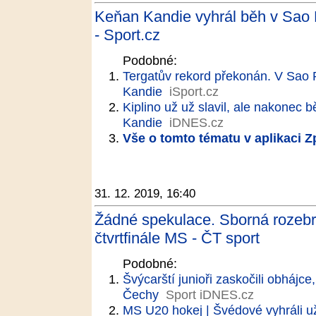
Keňan Kandie vyhrál běh v Sao 
- Sport.cz
Podobné:
Tergatův rekord překonán. V Sao P
Kandie
iSport.cz
Kiplino už už slavil, ale nakonec 
Kandie
iDNES.cz
Vše o tomto tématu v aplikaci 
31. 12. 2019, 16:40
Žádné spekulace. Sborná rozebr
čtvrtfinále MS - ČT sport
Podobné:
Švýcarští junioři zaskočili obhájc
Čechy
Sport iDNES.cz
MS U20 hokej | Švédové vyhráli už