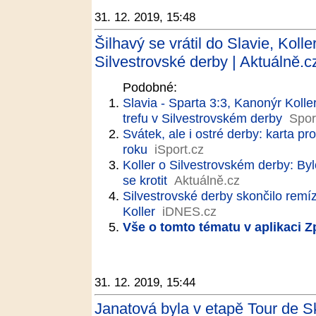
31. 12. 2019, 15:48
Šilhavý se vrátil do Slavie, Koll
Silvestrovské derby | Aktuálně.c
Podobné:
Slavia - Sparta 3:3, Kanonýr Koller
trefu v Silvestrovském derby
Spor
Svátek, ale i ostré derby: karta 
roku
iSport.cz
Koller o Silvestrovském derby: By
se krotit
Aktuálně.cz
Silvestrovské derby skončilo remíz
Koller
iDNES.cz
Vše o tomto tématu v aplikaci 
31. 12. 2019, 15:44
Janatová byla v etapě Tour de S