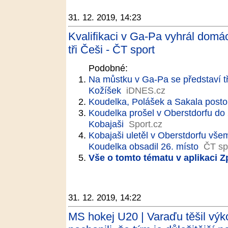
31. 12. 2019, 14:23
Kvalifikaci v Ga-Pa vyhrál domác
tři Češi - ČT sport
Podobné:
Na můstku v Ga-Pa se představí tři
Kožíšek
iDNES.cz
Koudelka, Polášek a Sakala posto
Koudelka prošel v Oberstdorfu do 
Kobajaši
Sport.cz
Kobajaši uletěl v Oberstdorfu vše
Koudelka obsadil 26. místo
ČT sp
Vše o tomto tématu v aplikaci 
31. 12. 2019, 14:22
MS hokej U20 | Varaďu těšil výk