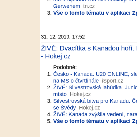
Gerwenem
tn.cz
Vše o tomto tématu v aplikaci 
31. 12. 2019, 17:52
ŽIVĚ: Dvacítka s Kanadou hoří. P
- Hokej.cz
Podobné:
Česko - Kanada. U20 ONLINE, sled
na MS o čtvrtfinále
iSport.cz
ŽIVĚ: Silvestrovská lahůdka. Juni
místo
Hokej.cz
Silvestrovská bitva pro Kanadu. Češ
se Švédy
Hokej.cz
ŽIVĚ: Kanada zvýšila vedení, nar
Vše o tomto tématu v aplikaci 