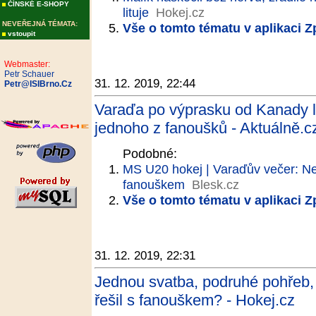
ČÍNSKÉ E-SHOPY
lituje
Hokej.cz
NEVEŘEJNÁ TÉMATA:
Vše o tomto tématu v aplikaci 
vstoupit
Webmaster:
Petr Schauer
31. 12. 2019, 22:44
Petr@ISIBrno.Cz
Varaďa po výprasku od Kanady li
jednoho z fanoušků - Aktuálně.c
Podobné:
MS U20 hokej | Varaďův večer: Ne
fanouškem
Blesk.cz
Vše o tomto tématu v aplikaci 
31. 12. 2019, 22:31
Jednou svatba, podruhé pohřeb,
řešil s fanouškem? - Hokej.cz