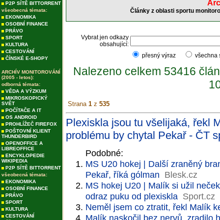
Arc
P2P SÍTĚ BITTORRENT
všeobecná témata:
Články z oblasti sportu monitor
EKONOMIKA
OSOBNÍ FINANCE
PRÁVO
Vybrat jen odkazy
SPORT
obsahující:
KULTURA
CESTOVÁNÍ
přesný výraz
všechna
ČÍNSKÉ E-SHOPY
Nalezeno celkem 53416 člán
ARCHÍV MONITOROVÁNÍ
(2005 - letos):
10
odborná témata:
VĚDA A VÝZKUM
MIKROSKOPICKÝ
Strana
1
z
535
SVĚT
POČÍTAČE A IT
OS ANDROID
Plexiskla jsou tu všelijaká, řekl
PROHLÍŽEČ FIREFOX
POŠTOVNÍ KLIENT
problému by chytal Pekař - ČT s
THUNDERBIRD
OPENOFFICE A
LIBREOFFICE
Podobné:
ENCYKLOPEDIE
WIKIPEDIA
MS U20 hokej | Další zraněný brank
P2P SÍTĚ BITTORRENT
Pekař, říká gólman
Blesk.cz
všeobecná témata:
EKONOMIKA
MS hokej U20 | Malík si užil neček
OSOBNÍ FINANCE
odraz puku od plexiskla
Sport.cz
PRÁVO
SPORT
Neměl jsem co ztratit, řekl Malík
KULTURA
Malík naskočil bez nervů, zradilo 
CESTOVÁNÍ