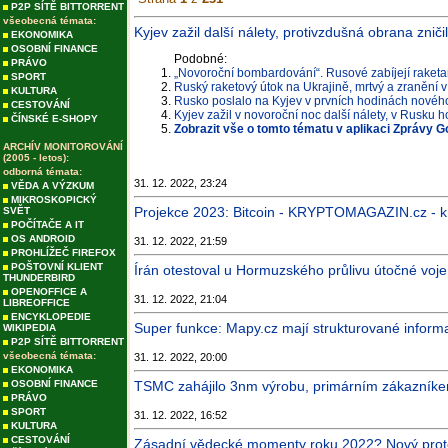
P2P SÍTĚ BITTORRENT
všeobecná témata:
Kyjev zažil další nálety, protivzdušná obrana zni
EKONOMIKA
OSOBNÍ FINANCE
Podobné:
PRÁVO
„Novoroční bombardování“. Rusové zabíjejí raketa
SPORT
Ruský raketový útok na Ukrajině, mrtvý a zranění 
KULTURA
Rusko poslalo na Kyjev v prvních hodinách nového
CESTOVÁNÍ
Kyjev zažil v novoroční noc další nálety, v Rusku h
ČÍNSKÉ E-SHOPY
Zobrazit vše o tomto tématu v aplikaci Zprávy G
ARCHÍV MONITOROVÁNÍ
(2005 - letos):
odborná témata:
31. 12. 2022, 23:24
VĚDA A VÝZKUM
MIKROSKOPICKÝ
Projekce 2023: Bitcoin - KRYPTOMAGAZIN.cz - k
SVĚT
POČÍTAČE A IT
OS ANDROID
31. 12. 2022, 21:59
PROHLÍŽEČ FIREFOX
POŠTOVNÍ KLIENT
Írán otestoval u Hormuzského průlivu útočné voje
THUNDERBIRD
OPENOFFICE A
31. 12. 2022, 21:04
LIBREOFFICE
ENCYKLOPEDIE
Super funkce: Mapy.cz mají strukturované inform
WIKIPEDIA
P2P SÍTĚ BITTORRENT
všeobecná témata:
31. 12. 2022, 20:00
EKONOMIKA
OSOBNÍ FINANCE
TSMC zahájilo 3nm výrobu, primárním zákazníke
PRÁVO
SPORT
31. 12. 2022, 16:52
KULTURA
CESTOVÁNÍ
Zásadní vědecké momenty roku 2022? Nový prote