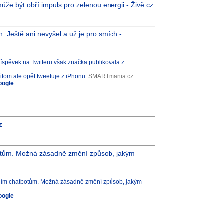
ůže být obří impuls pro zelenou energii - Živě.cz
 Ještě ani nevyšel a už je pro smích -
spěvek na Twitteru však značka publikovala z
řitom ale opět tweetuje z iPhonu
SMARTmania.cz
oogle
z
tbotům. Možná zásadně změní způsob, jakým
ntním chatbotům. Možná zásadně změní způsob, jakým
oogle