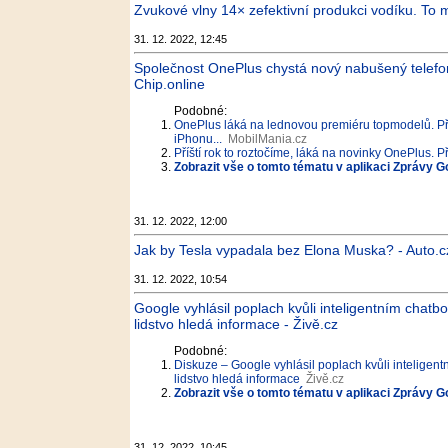
Zvukové vlny 14× zefektivní produkci vodíku. To m
31. 12. 2022, 12:45
Společnost OnePlus chystá nový nabušený telefon.
Chip.online
Podobné:
OnePlus láká na lednovou premiéru topmodelů. Pří
iPhonu...
MobilMania.cz
Příští rok to roztočíme, láká na novinky OnePlus. P
Zobrazit vše o tomto tématu v aplikaci Zprávy G
31. 12. 2022, 12:00
Jak by Tesla vypadala bez Elona Muska? - Auto.c
31. 12. 2022, 10:54
Google vyhlásil poplach kvůli inteligentním cha
lidstvo hledá informace - Živě.cz
Podobné:
Diskuze – Google vyhlásil poplach kvůli intelige
lidstvo hledá informace
Živě.cz
Zobrazit vše o tomto tématu v aplikaci Zprávy G
31. 12. 2022, 10:45