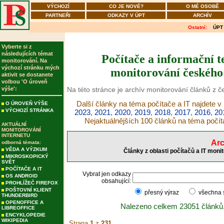
VÝCHOZÍ
CO JE NOVÉ?
O MÉ OSOBĚ
PARTNEŘI
ODKAZY V ÚPT
ARCHÍV
Ostatní:
ÚPT
Vyberte si z
následujících témat
Počítače a informační t
monitorování. Na
výchozí stránku mých
monitorování českého 
aktivit se dostanete
volbou 'O úroveň
výše':
Na této stránce je archív monitorování článků z č
Další články na téma počítače a IT najdete v
O ÚROVEŇ VÝŠE
VÝCHOZÍ STRÁNKA
2023
,
2021
,
2020
,
2019
,
2018
,
2017
,
2016
,
20
Nejaktuálnějších 100 článků na téma počít
AKTUÁLNÍ
MONITOROVÁNÍ
INTERNETU
Arc
odborná témata:
VĚDA A VÝZKUM
Články z oblasti počítačů a IT moni
MIKROSKOPICKÝ
SVĚT
POČÍTAČE A IT
Vybrat jen odkazy
OS ANDROID
obsahující:
PROHLÍŽEČ FIREFOX
POŠTOVNÍ KLIENT
přesný výraz
všechna
THUNDERBIRD
OPENOFFICE A
Nalezeno celkem 23051 článků
LIBREOFFICE
ENCYKLOPEDIE
WIKIPEDIA
Strana
1
z
231