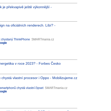
 je překvapivě ještě výkonnější -
n na oficiálních renderech. Líbí? -
t chystaný ThinkPhone
SMARTmania.cz
oogle
energetika v roce 2023? - Forbes Česko
hystá vlastní procesor i Oppo - Mobilizujeme.cz
smartphonů chystá vlastní čipset
SMARTmania.cz
oogle