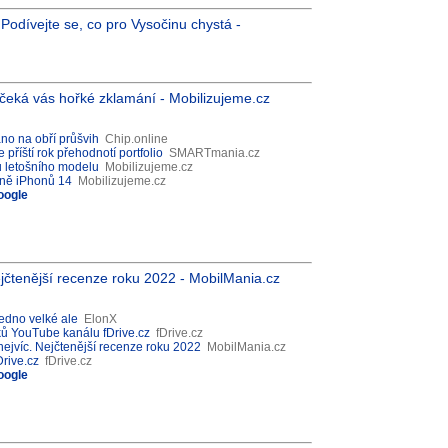
odívejte se, co pro Vysočinu chystá -
 čeká vás hořké zklamání - Mobilizujeme.cz
áno na obří průšvih
Chip.online
příští rok přehodnotí portfolio
SMARTmania.cz
u letošního modelu
Mobilizujeme.cz
méně iPhonů 14
Mobilizujeme.cz
oogle
ejčtenější recenze roku 2022 - MobilMania.cz
edno velké ale
ElonX
ků YouTube kanálu fDrive.cz
fDrive.cz
nejvíc. Nejčtenější recenze roku 2022
MobilMania.cz
rive.cz
fDrive.cz
oogle