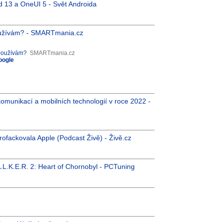
 13 a OneUI 5 - Svět Androida
 používám? - SMARTmania.cz
 používám?
SMARTmania.cz
oogle
ekomunikací a mobilních technologií v roce 2022 -
rofackovala Apple (Podcast Živě) - Živě.cz
A.L.K.E.R. 2: Heart of Chornobyl - PCTuning