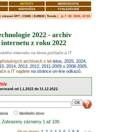
AKTIVITY
MIKROSKOPIE
NÁPOVĚDA
VYHLEDÁVÁNÍ
|
intranet ÚPT
|
CSMS
|
EUREM
|
Trends
|
je 7. 08. 2026, 02:59
echnologie 2022 - archív
internetu z roku 2022
eského internetu na téma počítače a IT.
 příslušných archívech z let
letos
,
2025
,
2024
,
15
,
2014
,
2013
,
2012
,
2011-2009
a
2008-2005
.
ače a IT najdete
na stránce on-line odkazů
.
hív
torované od 1.1.2022 do 31.12.2022.
 slova
kterékoliv slovo
. Zobrazeny záznamy 1 až 100.
Jdi na stranu:
1
,
2
,
3
,
4
,
5
,
6
,
7
,
8
,
9
..
>
>|