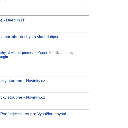
) - Deep in IT
smartphonů chystá vlastní čipset -
hystá vlastní procesor i Oppo
Mobilizujeme.cz
oogle
icky stoupne - Novinky.cz
icky stoupne - Novinky.cz
odívejte se, co pro Vysočinu chystá -