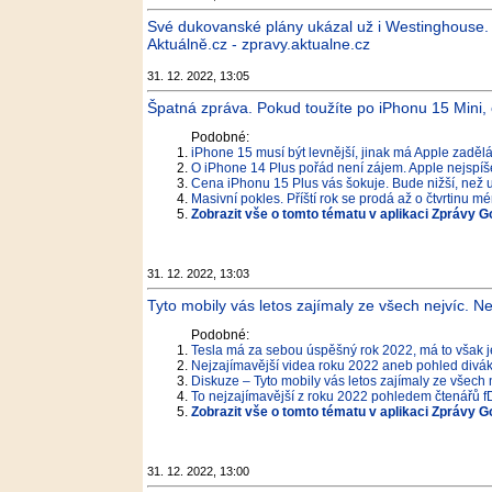
Své dukovanské plány ukázal už i Westinghouse. P
Aktuálně.cz - zpravy.aktualne.cz
31. 12. 2022, 13:05
Špatná zpráva. Pokud toužíte po iPhonu 15 Mini,
Podobné:
iPhone 15 musí být levnější, jinak má Apple zaděl
O iPhone 14 Plus pořád není zájem. Apple nejspíše 
Cena iPhonu 15 Plus vás šokuje. Bude nižší, než 
Masivní pokles. Příští rok se prodá až o čtvrtinu 
Zobrazit vše o tomto tématu v aplikaci Zprávy G
31. 12. 2022, 13:03
Tyto mobily vás letos zajímaly ze všech nejvíc. N
Podobné:
Tesla má za sebou úspěšný rok 2022, má to však j
Nejzajímavější videa roku 2022 aneb pohled divá
Diskuze – Tyto mobily vás letos zajímaly ze všech 
To nejzajímavější z roku 2022 pohledem čtenářů fD
Zobrazit vše o tomto tématu v aplikaci Zprávy G
31. 12. 2022, 13:00