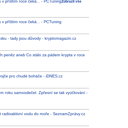
 v příštím roce čeká... - PCTuning
Zobrazit vše
 v příštím roce čeká... - PCTuning
sku - tady jsou důvody - kryptomagazin.cz
ch peněz aneb Co stálo za pádem krypta v roce
 dvojče pro chudé boháče - iDNES.cz
em roku samoodečet. Zpřesní se tak vyúčtování -
t radioaktivní vodu do moře - SeznamZprávy.cz