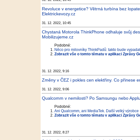
Revoluce v energetice? Větrná turbína bez lopatek
Elektrickevozy.cz
31. 12. 2022, 10:45
Chystaná Motorola ThinkPhone odhaluje svůj desig
Mobilizujeme.cz
Podobné:
Něco pro milovníky ThinkPadů: takto bude vypada
Zobrazit vše o tomto tématu v aplikaci Zprávy G
31. 12. 2022, 9:16
Změny v ČEZ i pokles cen elektřiny. Co přinese 
31. 12. 2022, 9:06
Qualcomm v nemilosti? Po Samsungu nebo Applu c
Podobné:
Ani Qualcomm, ani MediaTek. Další velký výrobce 
Zobrazit vše o tomto tématu v aplikaci Zprávy G
31. 12. 2022, 8:27