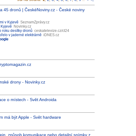
čila 45 dronů | ČeskéNoviny.cz - České noviny
mi v Kyjevě
SeznamZprávy.cz
v Kyjevě
Novinky.cz
 roku desítky dronů
ceskatelevize.cz/ct24
ořelo v jaderné elektrárně
iDNES.cz
oogle
ryptomagazin.cz
nské drony - Novinky.cz
ace o místech - Svět Androida
m má být Apple - Svět hardware
in, způsob komunikace nebo detailní snímky z