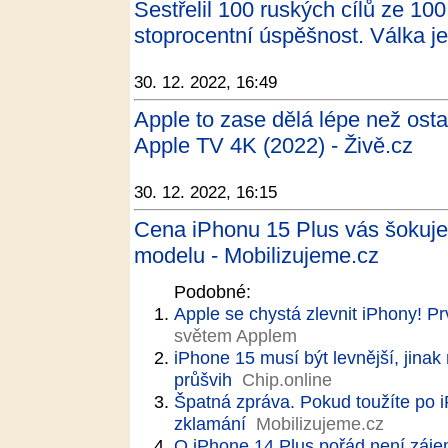
Sestřelil 100 ruských cílů ze 1
stoprocentní úspěšnost. Válka je
30. 12. 2022, 16:49
Apple to zase dělá lépe než osta
Apple TV 4K (2022) - Živě.cz
30. 12. 2022, 16:15
Cena iPhonu 15 Plus vás šokuje.
modelu - Mobilizujeme.cz
Podobné:
Apple se chystá zlevnit iPhony! P
světem Applem
iPhone 15 musí být levnější, jina
průšvih
Chip.online
Špatná zpráva. Pokud toužíte po 
zklamání
Mobilizujeme.cz
O iPhone 14 Plus pořád není zájem