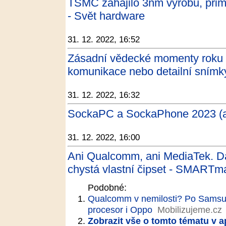
TSMC zahájilo 3nm výrobu, pri
- Svět hardware
31. 12. 2022, 16:52
Zásadní vědecké momenty roku 
komunikace nebo detailní sním
31. 12. 2022, 16:32
SockaPC a SockaPhone 2023 (ani 
31. 12. 2022, 16:00
Ani Qualcomm, ani MediaTek. Da
chystá vlastní čipset - SMARTm
Podobné:
Qualcomm v nemilosti? Po Samsun
procesor i Oppo
Mobilizujeme.cz
Zobrazit vše o tomto tématu v a