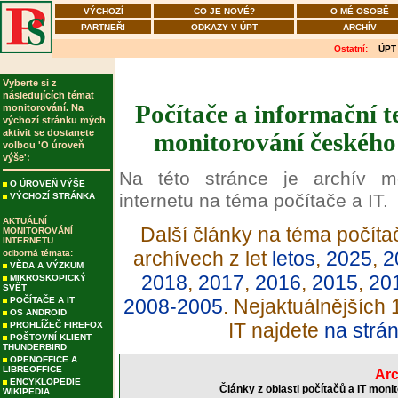
VÝCHOZÍ
CO JE NOVÉ?
O MÉ OSOBĚ
PARTNEŘI
ODKAZY V ÚPT
ARCHÍV
Ostatní:
ÚPT
Vyberte si z
následujících témat
Počítače a informační t
monitorování. Na
výchozí stránku mých
aktivit se dostanete
monitorování českého 
volbou 'O úroveň
výše':
Na této stránce je archív m
O ÚROVEŇ VÝŠE
internetu na téma počítače a IT.
VÝCHOZÍ STRÁNKA
AKTUÁLNÍ
Další články na téma počítač
MONITOROVÁNÍ
INTERNETU
archívech z let
letos
,
2025
,
2
odborná témata:
VĚDA A VÝZKUM
2018
,
2017
,
2016
,
2015
,
20
MIKROSKOPICKÝ
SVĚT
POČÍTAČE A IT
2008-2005
. Nejaktuálnějších
OS ANDROID
IT najdete
na strá
PROHLÍŽEČ FIREFOX
POŠTOVNÍ KLIENT
THUNDERBIRD
OPENOFFICE A
LIBREOFFICE
Arc
ENCYKLOPEDIE
Články z oblasti počítačů a IT moni
WIKIPEDIA