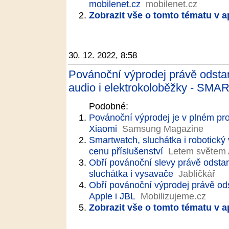
mobilenet.cz
mobilenet.cz
Zobrazit vše o tomto tématu v a
30. 12. 2022, 8:58
Povánoční výprodej právě odstart
audio i elektrokoloběžky - SMA
Podobné:
Povánoční výprodej je v plném pr
Xiaomi
Samsung Magazine
Smartwatch, sluchátka i robotický
cenu příslušenství
Letem světem
Obří povánoční slevy právě odstart
sluchátka i vysavače
Jablíčkář
Obří povánoční výprodej právě ods
Apple i JBL
Mobilizujeme.cz
Zobrazit vše o tomto tématu v a