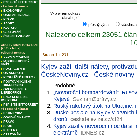
P2P SÍTĚ BITTORRENT
všeobecná témata:
EKONOMIKA
Vybrat jen odkazy
OSOBNÍ FINANCE
obsahující:
PRÁVO
SPORT
přesný výraz
všechna
KULTURA
CESTOVÁNÍ
Nalezeno celkem 23051 člán
ČÍNSKÉ E-SHOPY
10
ARCHÍV MONITOROVÁNÍ
(2005 - letos):
odborná témata:
Strana
1
z
231
VĚDA A VÝZKUM
MIKROSKOPICKÝ
SVĚT
Kyjev zažil další nálety, protivz
POČÍTAČE A IT
ČeskéNoviny.cz - České noviny
OS ANDROID
PROHLÍŽEČ FIREFOX
POŠTOVNÍ KLIENT
Podobné:
THUNDERBIRD
OPENOFFICE A
„Novoroční bombardování“. Rusové
LIBREOFFICE
ENCYKLOPEDIE
Kyjevě
SeznamZprávy.cz
WIKIPEDIA
Ruský raketový útok na Ukrajině, 
P2P SÍTĚ BITTORRENT
všeobecná témata:
Rusko poslalo na Kyjev v prvních
EKONOMIKA
OSOBNÍ FINANCE
dronů
ceskatelevize.cz/ct24
PRÁVO
Kyjev zažil v novoroční noc další 
SPORT
KULTURA
elektrárně
iDNES.cz
CESTOVÁNÍ