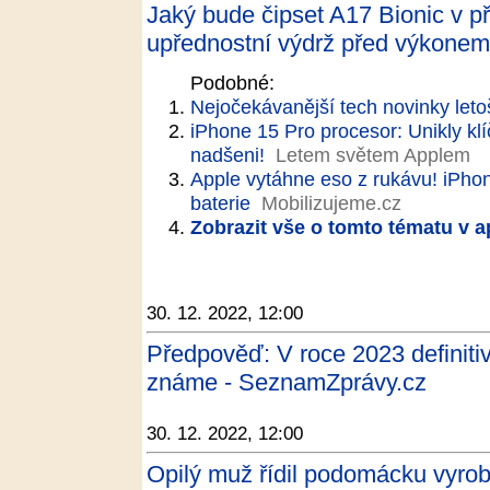
Jaký bude čipset A17 Bionic v p
upřednostní výdrž před výkone
Podobné:
Nejočekávanější tech novinky leto
iPhone 15 Pro procesor: Unikly klí
nadšeni!
Letem světem Applem
Apple vytáhne eso z rukávu! iPhon
baterie
Mobilizujeme.cz
Zobrazit vše o tomto tématu v a
30. 12. 2022, 12:00
Předpověď: V roce 2023 definitiv
známe - SeznamZprávy.cz
30. 12. 2022, 12:00
Opilý muž řídil podomácku vyroben