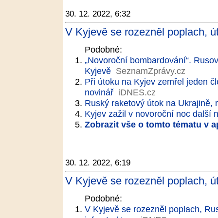
30. 12. 2022, 6:32
V Kyjevě se rozezněl poplach, út
Podobné:
„Novoroční bombardování“. Rusové
Kyjevě
SeznamZprávy.cz
Při útoku na Kyjev zemřel jeden č
novinář
iDNES.cz
Ruský raketový útok na Ukrajině, 
Kyjev zažil v novoroční noc další 
Zobrazit vše o tomto tématu v a
30. 12. 2022, 6:19
V Kyjevě se rozezněl poplach, út
Podobné:
V Kyjevě se rozezněl poplach, Rus