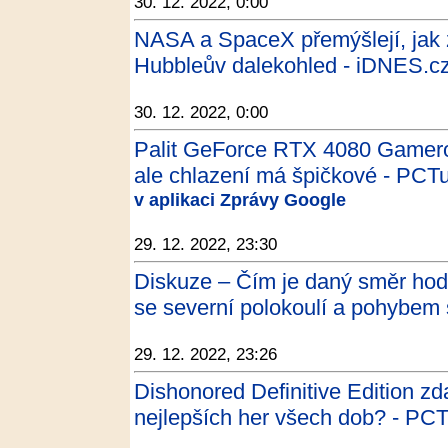
30. 12. 2022, 0:00
NASA a SpaceX přemýšlejí, jak 
Hubbleův dalekohled - iDNES.c
30. 12. 2022, 0:00
Palit GeForce RTX 4080 Gamerock
ale chlazení má špičkové - PCT
v aplikaci Zprávy Google
29. 12. 2022, 23:30
Diskuze – Čím je daný směr hodi
se severní polokoulí a pohybem 
29. 12. 2022, 23:26
Dishonored Definitive Edition zd
nejlepších her všech dob? - PC