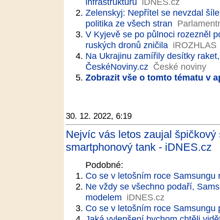
infrastrukturu
iDNES.cz
Zelenskyj: Nepřítel se nevzdal šíl
politika ze všech stran
Parlamentní
V Kyjevě se po půlnoci rozezněl 
ruských dronů zničila
iROZHLAS
Na Ukrajinu zamířily desítky raket
ČeskéNoviny.cz
České noviny
Zobrazit vše o tomto tématu v a
30. 12. 2022, 6:19
Nejvíc vás letos zaujal špičkov
smartphonový tank - iDNES.cz
Podobné:
Co se v letošním roce Samsungu 
Ne vždy se všechno podaří, Samsu
modelem
iDNES.cz
Co se v letošním roce Samsungu 
Jaká vylepšení bychom chtěli vidě