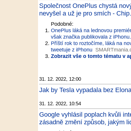
Společnost OnePlus chystá nový
nevyšel a už je pro smích - Chip
Podobné:
OnePlus láká na lednovou premiér
však značka publikovala z iPhonu.
Příští rok to roztočíme, láká na n
tweetuje z iPhonu
SMARTmania.
Zobrazit vše o tomto tématu v a
31. 12. 2022, 12:00
Jak by Tesla vypadala bez Elon
31. 12. 2022, 10:54
Google vyhlásil poplach kvůli i
zásadně změní způsob, jakým lid