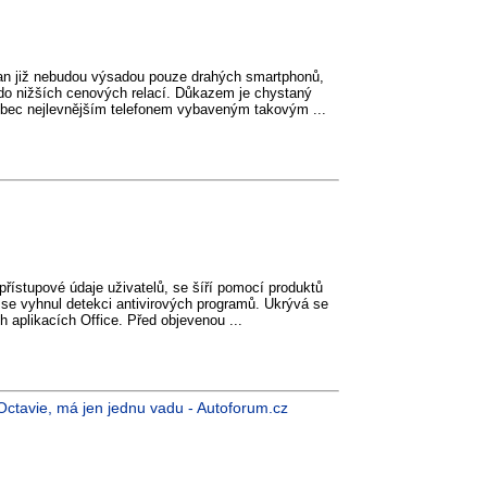
an již nebudou výsadou pouze drahých smartphonů,
 do nižších cenových relací. Důkazem je chystaný
vůbec nejlevnějším telefonem vybaveným takovým ...
přístupové údaje uživatelů, se šíří pomocí produktů
y se vyhnul detekci antivirových programů. Ukrývá se
h aplikacích Office. Před objevenou ...
o Octavie, má jen jednu vadu - Autoforum.cz