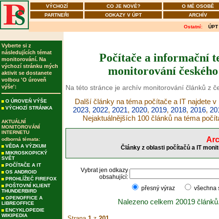
VÝCHOZÍ
CO JE NOVÉ?
O MÉ OSOBĚ
PARTNEŘI
ODKAZY V ÚPT
ARCHÍV
Ostatní:
ÚPT
Vyberte si z
následujících témat
Počítače a informační t
monitorování. Na
výchozí stránku mých
monitorování českého 
aktivit se dostanete
volbou 'O úroveň
výše':
Na této stránce je archív monitorování článků z č
Další články na téma počítače a IT najdete v
O ÚROVEŇ VÝŠE
VÝCHOZÍ STRÁNKA
2023
,
2022
,
2021
,
2020
,
2019
,
2018
,
2016
,
20
Nejaktuálnějších 100 článků na téma počít
AKTUÁLNÍ
MONITOROVÁNÍ
INTERNETU
Arc
odborná témata:
VĚDA A VÝZKUM
Články z oblasti počítačů a IT moni
MIKROSKOPICKÝ
SVĚT
POČÍTAČE A IT
Vybrat jen odkazy
OS ANDROID
obsahující:
PROHLÍŽEČ FIREFOX
POŠTOVNÍ KLIENT
přesný výraz
všechna
THUNDERBIRD
OPENOFFICE A
Nalezeno celkem 20019 článků
LIBREOFFICE
ENCYKLOPEDIE
WIKIPEDIA
Strana
1
z
201