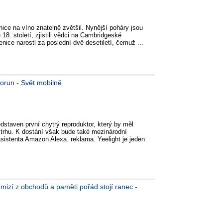
ice na víno znatelně zvětšil. Nynější poháry jsou
18. století, zjistili vědci na Cambridgeské
enice narostl za poslední dvě desetiletí, čemuž ...
korun - Svět mobilně
dstaven první chytrý reproduktor, který by měl
 trhu. K dostání však bude také mezinárodní
asistenta Amazon Alexa. reklama. Yeelight je jeden
mizí z obchodů a paměti pořád stojí ranec -