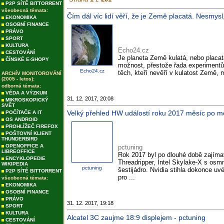
P2P SÍTĚ BITTORRENT
všeobecná témata:
Čím dál víc lidí věří, že je Země placatá. Nesmy
EKONOMIKA
OSOBNÍ FINANCE
PRÁVO
SPORT
KULTURA
Echo24.cz
CESTOVÁNÍ
Je planeta Země kulatá, nebo placatá
ČÍNSKÉ E-SHOPY
možnost, přestože řada experimentů
Echo24.cz
těch, kteří nevěří v kulatost Země, 
ARCHÍV MONITOROVÁNÍ
(2005 - letos):
odborná témata:
VĚDA A VÝZKUM
31. 12. 2017, 20:08
MIKROSKOPICKÝ
SVĚT
Velký přehled HW událostí roku 2017 měsíc po mě
POČÍTAČE A IT
OS ANDROID
PROHLÍŽEČ FIREFOX
POŠTOVNÍ KLIENT
THUNDERBIRD
OPENOFFICE A
pctuning
LIBREOFFICE
Rok 2017 byl po dlouhé době zajím
ENCYKLOPEDIE
Threadripper, Intel Skylake-X s os
WIKIPEDIA
pctuning
šestijádro. Nvidia stihla dokonce u
P2P SÍTĚ BITTORRENT
pro ...
všeobecná témata:
EKONOMIKA
OSOBNÍ FINANCE
PRÁVO
31. 12. 2017, 19:18
SPORT
KULTURA
Alcatel 3C zaujme 18:9 displejem - pctuning
CESTOVÁNÍ