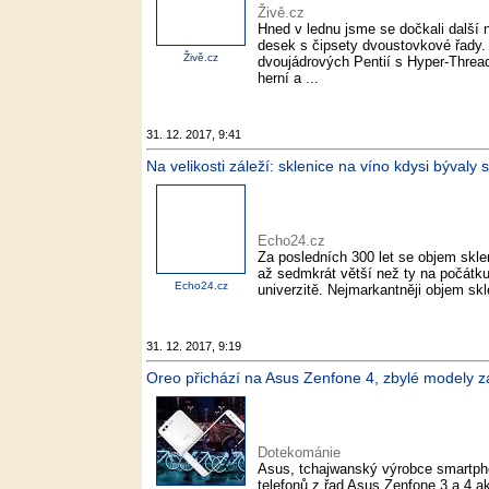
Živě.cz
Hned v lednu jsme se dočkali další 
desek s čipsety dvoustovkové řady.
Živě.cz
dvoujádrových Pentií s Hyper-Thread
herní a ...
31. 12. 2017, 9:41
Na velikosti záleží: sklenice na víno kdysi býval
Echo24.cz
Za posledních 300 let se objem sklen
až sedmkrát větší než ty na počátku 
Echo24.cz
univerzitě. Nejmarkantněji objem skl
31. 12. 2017, 9:19
Oreo přichází na Asus Zenfone 4, zbylé modely z
Dotekománie
Asus, tchajwanský výrobce smartphon
telefonů z řad Asus Zenfone 3 a 4 