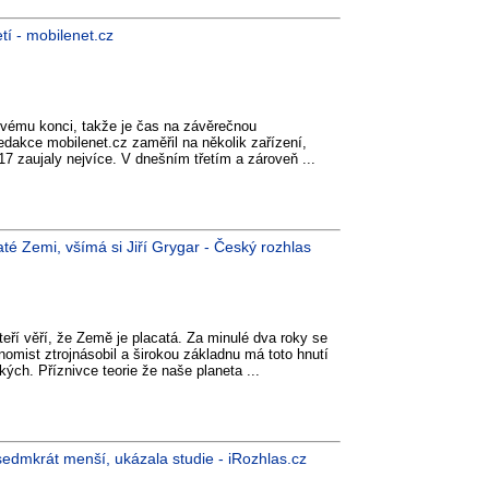
tí - mobilenet.cz
svému konci, takže je čas na závěrečnou
edakce mobilenet.cz zaměřil na několik zařízení,
017 zaujaly nejvíce. V dnešním třetím a zároveň ...
caté Zemi, všímá si Jiří Grygar - Český rozhlas
kteří věří, že Země je placatá. Za minulé dva roky se
nomist ztrojnásobil a širokou základnu má toto hnutí
ých. Příznivce teorie že naše planeta ...
 sedmkrát menší, ukázala studie - iRozhlas.cz