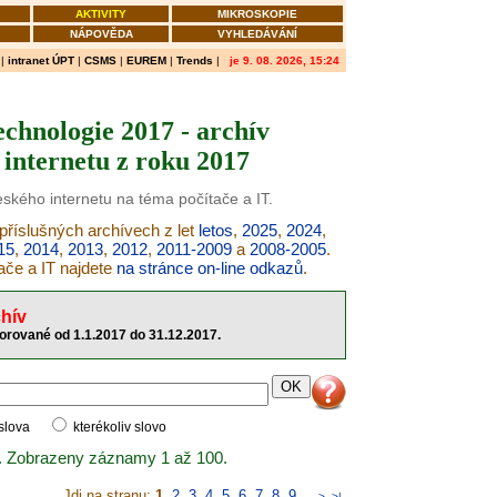
AKTIVITY
MIKROSKOPIE
NÁPOVĚDA
VYHLEDÁVÁNÍ
|
intranet ÚPT
|
CSMS
|
EUREM
|
Trends
|
je 9. 08. 2026, 15:24
echnologie 2017 - archív
internetu z roku 2017
eského internetu na téma počítače a IT.
 příslušných archívech z let
letos
,
2025
,
2024
,
15
,
2014
,
2013
,
2012
,
2011-2009
a
2008-2005
.
ače a IT najdete
na stránce on-line odkazů
.
hív
torované od 1.1.2017 do 31.12.2017.
 slova
kterékoliv slovo
. Zobrazeny záznamy 1 až 100.
Jdi na stranu:
1
,
2
,
3
,
4
,
5
,
6
,
7
,
8
,
9
..
>
>|