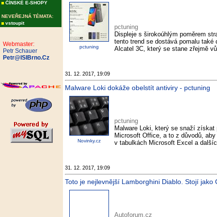
ČÍNSKÉ E-SHOPY
NEVEŘEJNÁ TÉMATA:
vstoupit
pctuning
Displeje s širokoúhlým poměrem str
tento trend se dostává pomalu také
Webmaster:
pctuning
Alcatel 3C, který se stane zřejmě 
Petr Schauer
Petr@ISIBrno.Cz
31. 12. 2017, 19:09
Malware Loki dokáže obelstít antiviry - pctuning
pctuning
Malware Loki, který se snaží získat 
Microsoft Office, a to z důvodů, ab
Novinky.cz
v tabulkách Microsoft Excel a dalšíc
31. 12. 2017, 19:09
Toto je nejlevnější Lamborghini Diablo. Stojí jak
Autoforum.cz