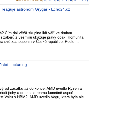
sl, reaguje astronom Grygar - Echo24.cz
? Čím dál větší skupina lidí věří ve druhou
 i záběrů z vesmíru ukazuje pravý opak. Komunita
má své zastoupení i v České republice. Podle ...
síci - pctuning
avý od začátku až do konce. AMD uvedlo Ryzen a
mnácti jádry a do mainstreamu konečně aspoň
vést Voltu s HBM2, AMD uvedlo Vegu, která byla ale