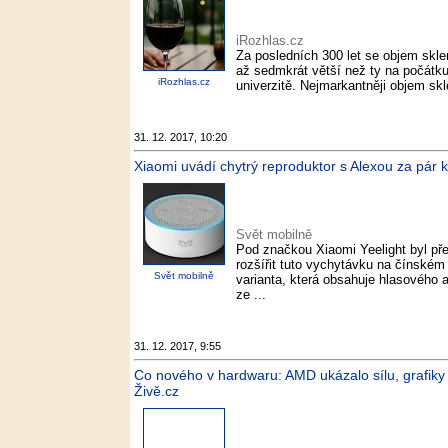
iRozhlas.cz
Za posledních 300 let se objem sklen
až sedmkrát větší než ty na počátku 
iRozhlas.cz
univerzitě. Nejmarkantněji objem skl
31. 12. 2017, 10:20
Xiaomi uvádí chytrý reproduktor s Alexou za pár 
Svět mobilně
Pod značkou Xiaomi Yeelight byl pře
rozšířit tuto vychytávku na čínském
Svět mobilně
varianta, která obsahuje hlasového 
ze ...
31. 12. 2017, 9:55
Co nového v hardwaru: AMD ukázalo sílu, grafiky 
Živě.cz