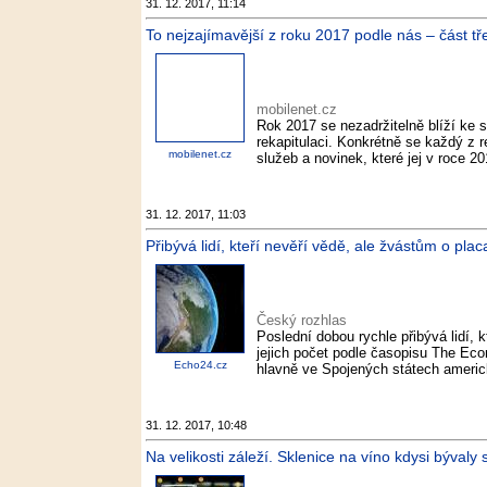
31. 12. 2017, 11:14
To nejzajímavější z roku 2017 podle nás – část tře
mobilenet.cz
Rok 2017 se nezadržitelně blíží ke 
rekapitulaci. Konkrétně se každý z r
mobilenet.cz
služeb a novinek, které jej v roce 2
31. 12. 2017, 11:03
Přibývá lidí, kteří nevěří vědě, ale žvástům o pla
Český rozhlas
Poslední dobou rychle přibývá lidí, 
jejich počet podle časopisu The Eco
Echo24.cz
hlavně ve Spojených státech americk
31. 12. 2017, 10:48
Na velikosti záleží. Sklenice na víno kdysi bývaly