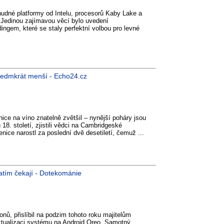
nudné platformy od Intelu, procesorů Kaby Lake a
 Jedinou zajímavou věcí bylo uvedení
ingem, které se staly perfektní volbou pro levné
y sedmkrát menší - Echo24.cz
ice na víno znatelně zvětšil – nynější poháry jsou
18. století, zjistili vědci na Cambridgeské
enice narostl za poslední dvě desetiletí, čemuž ...
atím čekají - Dotekománie
ů, přislíbil na podzim tohoto roku majitelům
aktualizaci systému na Android Oreo. Samotný