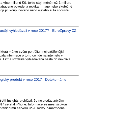
 více milionů Kč, tohle stojí méně než 1 milion.
e zatraceně povedená replika. Image nebo skutečné
jí při koupi nového nebo ojetého auta spousta ...
astěji vyhledávali v roce 2017? - EuroZpravy.CZ
terá má ve svém portfóliu i nejrozšířenější
ala informace o tom, co lidé na internetu v
i. Firma rozdělila vyhledávaná hesla do několika ...
ogický produkt v roce 2017 - Dotekománie
 GBH Insights prohlásil, že nejprodávanějším
17 se stal iPhone. Informace se mezi širokou
zahraničnímu serveru USA Today. Smartphone