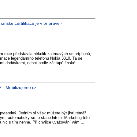
nské certifikace je v přípravě -
m roce představila několik zajímavých smartphonů,
arnace legendárního telefonu Nokia 3310. Ta se
mi dodávkami, neboť podle zástupů finské ...
7 - Mobilizujeme.cz
pytatelný. Jedním si však můžete být jisti téměř
ým, automaticky se to stane hitem. Marketing této
a nic s tím nehne. Při chvilce uvažování vám ...