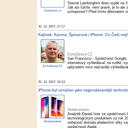
Slavné Lamborghini dnes vyjde na 3 a
Jak asi tušíte, není pravé, je to al
Autoforum.cz
schopnosti? Před tímto dilematem sto
31. 12. 2017, 17:17
Kajínek, Kazma, Špinarová i iPhone. Co Češi nejč
EuroZpravy.CZ
San Francisco - Společnost Google, k
internetový vyhledávač na světě, vyd
EuroZpravy.CZ
uplynulém roce nejčastěji vyhledával
31. 12. 2017, 15:13
iPhone byl označen jako nejprodávanější technol
Dotekománie
Analytik Daniel Ives ze společnosti
technologickým produktem za rok 20
Dotekománie
veřejnost dostala především díky 
společnosti Apple ...