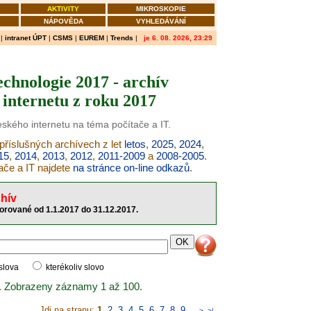
AKTIVITY
MIKROSKOPIE
NÁPOVĚDA
VYHLEDÁVÁNÍ
|
intranet ÚPT
|
CSMS
|
EUREM
|
Trends
|
je 6. 08. 2026, 23:29
echnologie 2017 - archív
internetu z roku 2017
eského internetu na téma počítače a IT.
 příslušných archívech z let
letos
,
2025
,
2024
,
15
,
2014
,
2013
,
2012
,
2011-2009
a
2008-2005
.
ače a IT najdete
na stránce on-line odkazů
.
hív
torované od 1.1.2017 do 31.12.2017.
 slova
kterékoliv slovo
. Zobrazeny záznamy 1 až 100.
Jdi na stranu:
1
,
2
,
3
,
4
,
5
,
6
,
7
,
8
,
9
..
>
>|