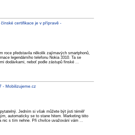
nské certifikace je v přípravě -
m roce představila několik zajímavých smartphonů,
arnace legendárního telefonu Nokia 3310. Ta se
mi dodávkami, neboť podle zástupů finské ...
7 - Mobilizujeme.cz
pytatelný. Jedním si však můžete být jisti téměř
ým, automaticky se to stane hitem. Marketing této
a nic s tím nehne. Při chvilce uvažování vám ...