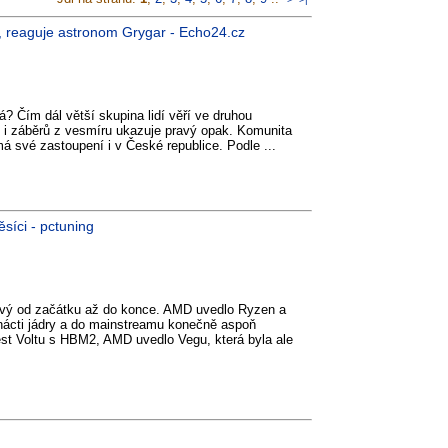
sl, reaguje astronom Grygar - Echo24.cz
? Čím dál větší skupina lidí věří ve druhou
 i záběrů z vesmíru ukazuje pravý opak. Komunita
má své zastoupení i v České republice. Podle ...
síci - pctuning
avý od začátku až do konce. AMD uvedlo Ryzen a
mnácti jádry a do mainstreamu konečně aspoň
vést Voltu s HBM2, AMD uvedlo Vegu, která byla ale