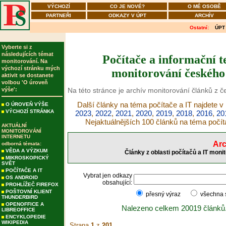
VÝCHOZÍ
CO JE NOVÉ?
O MÉ OSOBĚ
PARTNEŘI
ODKAZY V ÚPT
ARCHÍV
Ostatní:
ÚPT
Vyberte si z
následujících témat
Počítače a informační t
monitorování. Na
výchozí stránku mých
monitorování českého 
aktivit se dostanete
volbou 'O úroveň
výše':
Na této stránce je archív monitorování článků z č
Další články na téma počítače a IT najdete v
O ÚROVEŇ VÝŠE
VÝCHOZÍ STRÁNKA
2023
,
2022
,
2021
,
2020
,
2019
,
2018
,
2016
,
20
Nejaktuálnějších 100 článků na téma počít
AKTUÁLNÍ
MONITOROVÁNÍ
INTERNETU
Arc
odborná témata:
VĚDA A VÝZKUM
Články z oblasti počítačů a IT moni
MIKROSKOPICKÝ
SVĚT
POČÍTAČE A IT
Vybrat jen odkazy
OS ANDROID
obsahující:
PROHLÍŽEČ FIREFOX
POŠTOVNÍ KLIENT
přesný výraz
všechna
THUNDERBIRD
OPENOFFICE A
Nalezeno celkem 20019 článků
LIBREOFFICE
ENCYKLOPEDIE
WIKIPEDIA
Strana
1
z
201