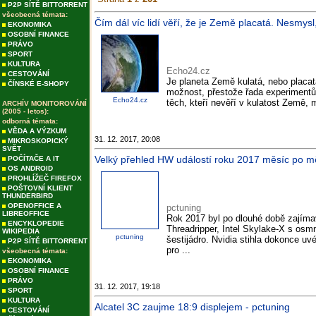
P2P SÍTĚ BITTORRENT
všeobecná témata:
Čím dál víc lidí věří, že je Země placatá. Nesmy
EKONOMIKA
OSOBNÍ FINANCE
PRÁVO
SPORT
KULTURA
Echo24.cz
CESTOVÁNÍ
Je planeta Země kulatá, nebo placatá
ČÍNSKÉ E-SHOPY
možnost, přestože řada experimentů
Echo24.cz
těch, kteří nevěří v kulatost Země, 
ARCHÍV MONITOROVÁNÍ
(2005 - letos):
odborná témata:
VĚDA A VÝZKUM
31. 12. 2017, 20:08
MIKROSKOPICKÝ
SVĚT
Velký přehled HW událostí roku 2017 měsíc po mě
POČÍTAČE A IT
OS ANDROID
PROHLÍŽEČ FIREFOX
POŠTOVNÍ KLIENT
THUNDERBIRD
OPENOFFICE A
pctuning
LIBREOFFICE
Rok 2017 byl po dlouhé době zajím
ENCYKLOPEDIE
Threadripper, Intel Skylake-X s os
WIKIPEDIA
pctuning
šestijádro. Nvidia stihla dokonce u
P2P SÍTĚ BITTORRENT
pro ...
všeobecná témata:
EKONOMIKA
OSOBNÍ FINANCE
PRÁVO
31. 12. 2017, 19:18
SPORT
KULTURA
Alcatel 3C zaujme 18:9 displejem - pctuning
CESTOVÁNÍ