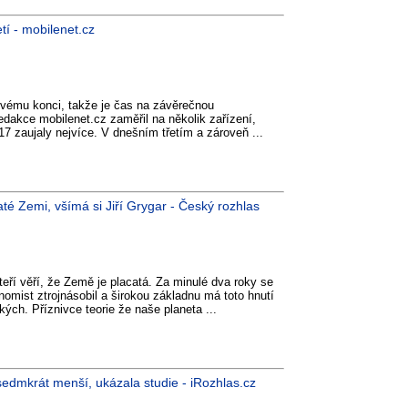
tí - mobilenet.cz
svému konci, takže je čas na závěrečnou
edakce mobilenet.cz zaměřil na několik zařízení,
017 zaujaly nejvíce. V dnešním třetím a zároveň ...
caté Zemi, všímá si Jiří Grygar - Český rozhlas
kteří věří, že Země je placatá. Za minulé dva roky se
nomist ztrojnásobil a širokou základnu má toto hnutí
ých. Příznivce teorie že naše planeta ...
 sedmkrát menší, ukázala studie - iRozhlas.cz