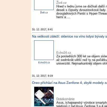
Živě.cz
Hned v lednu jsme se dočkali další 
desek s čipsety dvoustovkové řady.
Živě.cz
dvoujádrových Pentií s Hyper-Thread
herní a ...
31. 12. 2017, 9:41
Na velikosti záleží: sklenice na víno kdysi býval
Echo24.cz
Za posledních 300 let se objem sklen
až sedmkrát větší než ty na počátku 
Echo24.cz
univerzitě. Nejmarkantněji objem skl
31. 12. 2017, 9:19
Oreo přichází na Asus Zenfone 4, zbylé modely z
Dotekománie
Asus, tchajwanský výrobce smartphon
telefonů z řad Asus Zenfone 3 a 4 