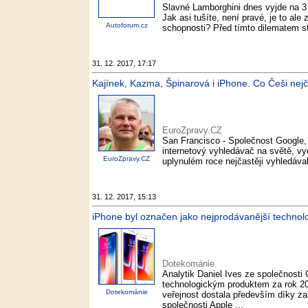
Slavné Lamborghini dnes vyjde na 3 a
Jak asi tušíte, není pravé, je to al
Autoforum.cz
schopnosti? Před tímto dilematem sto
31. 12. 2017, 17:17
Kajínek, Kazma, Špinarová i iPhone. Co Češi nejč
EuroZpravy.CZ
San Francisco - Společnost Google, k
internetový vyhledávač na světě, vyd
EuroZpravy.CZ
uplynulém roce nejčastěji vyhledával
31. 12. 2017, 15:13
iPhone byl označen jako nejprodávanější technol
Dotekománie
Analytik Daniel Ives ze společnosti
technologickým produktem za rok 20
Dotekománie
veřejnost dostala především díky 
společnosti Apple ...