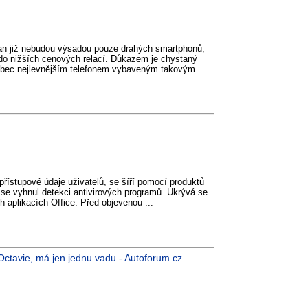
an již nebudou výsadou pouze drahých smartphonů,
 do nižších cenových relací. Důkazem je chystaný
vůbec nejlevnějším telefonem vybaveným takovým ...
přístupové údaje uživatelů, se šíří pomocí produktů
y se vyhnul detekci antivirových programů. Ukrývá se
h aplikacích Office. Před objevenou ...
o Octavie, má jen jednu vadu - Autoforum.cz