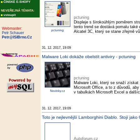
ČÍNSKÉ E-SHOPY
NEVEŘEJNÁ TÉMATA:
vstoupit
pctuning
Displeje s širokoúhlým poměrem str
tento trend se dostává pomalu také
Webmaster:
pctuning
Alcatel 3C, který se stane zřejmě 
Petr Schauer
Petr@ISIBrno.Cz
31. 12. 2017, 19:09
Malware Loki dokáže obelstít antiviry - pctuning
pctuning
Malware Loki, který se snaží získat 
Microsoft Office, a to z důvodů, ab
Novinky.cz
v tabulkách Microsoft Excel a dalšíc
31. 12. 2017, 19:09
Toto je nejlevnější Lamborghini Diablo. Stojí jak
Autoforum.cz