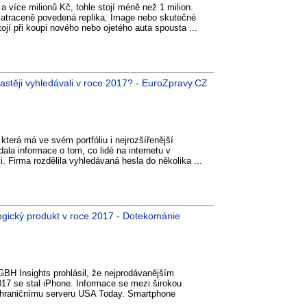
 více milionů Kč, tohle stojí méně než 1 milion.
e zatraceně povedená replika. Image nebo skutečné
jí při koupi nového nebo ojetého auta spousta ...
astěji vyhledávali v roce 2017? - EuroZpravy.CZ
terá má ve svém portfóliu i nejrozšířenější
ala informace o tom, co lidé na internetu v
i. Firma rozdělila vyhledávaná hesla do několika ...
ogický produkt v roce 2017 - Dotekománie
 GBH Insights prohlásil, že nejprodávanějším
17 se stal iPhone. Informace se mezi širokou
zahraničnímu serveru USA Today. Smartphone