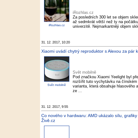
iRozhlas.cz
Za posledních 300 let se objem sklen
až sedmkrát větší než ty na počátku 
iRozhlas.cz
univerzitě. Nejmarkantněji objem skl
31. 12. 2017, 10:20
Xiaomi uvádí chytrý reproduktor s Alexou za pár 
Svět mobilně
Pod značkou Xiaomi Yeelight byl pře
rozšířit tuto vychytávku na čínském
Svět mobilně
varianta, která obsahuje hlasového 
ze ...
31. 12. 2017, 9:55
Co nového v hardwaru: AMD ukázalo sílu, grafiky 
Živě.cz