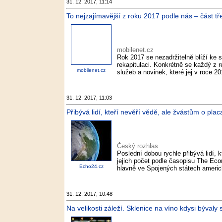
31. 12. 2017, 11:14
To nejzajímavější z roku 2017 podle nás – část tře
mobilenet.cz
Rok 2017 se nezadržitelně blíží ke 
rekapitulaci. Konkrétně se každý z r
mobilenet.cz
služeb a novinek, které jej v roce 2
31. 12. 2017, 11:03
Přibývá lidí, kteří nevěří vědě, ale žvástům o pla
Český rozhlas
Poslední dobou rychle přibývá lidí, 
jejich počet podle časopisu The Eco
Echo24.cz
hlavně ve Spojených státech americk
31. 12. 2017, 10:48
Na velikosti záleží. Sklenice na víno kdysi bývaly