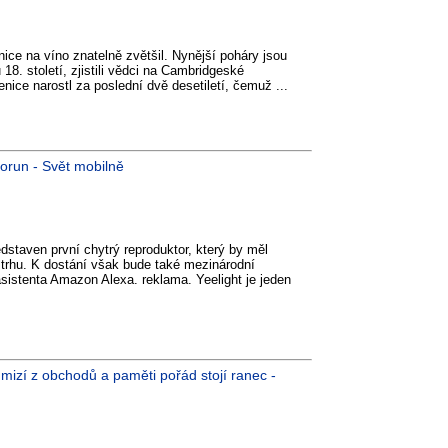
ice na víno znatelně zvětšil. Nynější poháry jsou
18. století, zjistili vědci na Cambridgeské
enice narostl za poslední dvě desetiletí, čemuž ...
korun - Svět mobilně
dstaven první chytrý reproduktor, který by měl
 trhu. K dostání však bude také mezinárodní
asistenta Amazon Alexa. reklama. Yeelight je jeden
mizí z obchodů a paměti pořád stojí ranec -