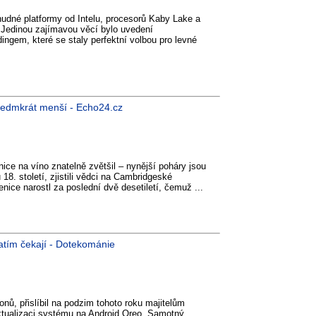
nudné platformy od Intelu, procesorů Kaby Lake a
 Jedinou zajímavou věcí bylo uvedení
ingem, které se staly perfektní volbou pro levné
y sedmkrát menší - Echo24.cz
ice na víno znatelně zvětšil – nynější poháry jsou
18. století, zjistili vědci na Cambridgeské
enice narostl za poslední dvě desetiletí, čemuž ...
atím čekají - Dotekománie
ů, přislíbil na podzim tohoto roku majitelům
aktualizaci systému na Android Oreo. Samotný