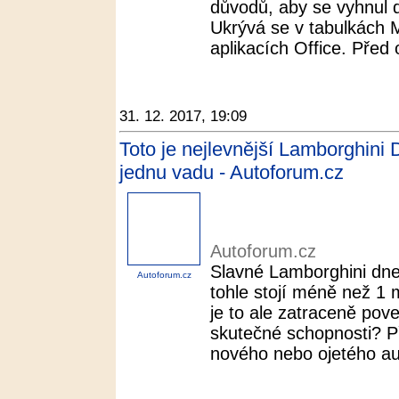
důvodů, aby se vyhnul d
Ukrývá se v tabulkách M
aplikacích Office. Před 
31. 12. 2017, 19:09
Toto je nejlevnější Lamborghini D
jednu vadu - Autoforum.cz
Autoforum.cz
Slavné Lamborghini dnes
Autoforum.cz
tohle stojí méně než 1 m
je to ale zatraceně pov
skutečné schopnosti? Př
nového nebo ojetého aut