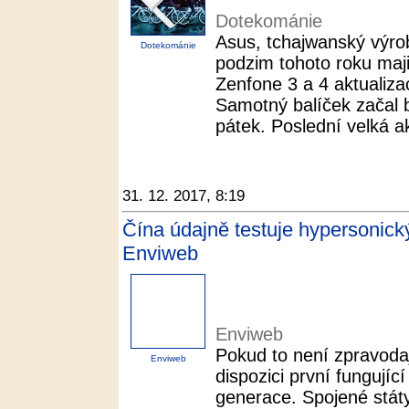
Dotekománie
Asus, tchajwanský výrob
Dotekománie
podzim tohoto roku maji
Zenfone 3 a 4 aktualiz
Samotný balíček začal 
pátek. Poslední velká ak
31. 12. 2017, 8:19
Čína údajně testuje hypersonic
Enviweb
Enviweb
Pokud to není zpravoda
Enviweb
dispozici první fungují
generace. Spojené státy