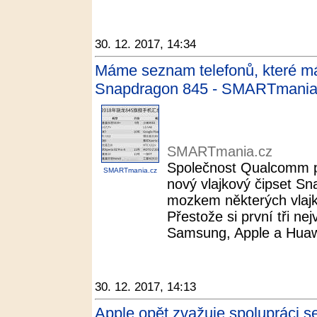
30. 12. 2017, 14:34
Máme seznam telefonů, které má
Snapdragon 845 - SMARTmania
SMARTmania.cz
Společnost Qualcomm př
SMARTmania.cz
nový vlajkový čipset Sn
mozkem některých vlajk
Přestože si první tři ne
Samsung, Apple a Huawei
30. 12. 2017, 14:13
Apple opět zvažuje spolupráci s