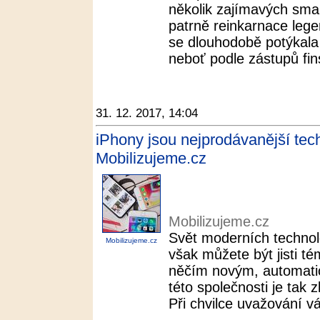
několik zajímavých smar
patrně reinkarnace lege
se dlouhodobě potýkala
neboť podle zástupů fins
31. 12. 2017, 14:04
iPhony jsou nejprodávanější tech
Mobilizujeme.cz
Mobilizujeme.cz
Svět moderních technolo
Mobilizujeme.cz
však můžete být jisti té
něčím novým, automatic
této společnosti je tak 
Při chvilce uvažování vá