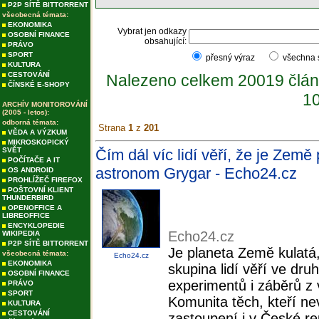
P2P SÍTĚ BITTORRENT
všeobecná témata:
EKONOMIKA
Vybrat jen odkazy
OSOBNÍ FINANCE
obsahující:
PRÁVO
SPORT
přesný výraz
všechna
KULTURA
CESTOVÁNÍ
Nalezeno celkem 20019 člán
ČÍNSKÉ E-SHOPY
10
ARCHÍV MONITOROVÁNÍ
(2005 - letos):
odborná témata:
Strana
1
z
201
VĚDA A VÝZKUM
MIKROSKOPICKÝ
SVĚT
Čím dál víc lidí věří, že je Země
POČÍTAČE A IT
astronom Grygar - Echo24.cz
OS ANDROID
PROHLÍŽEČ FIREFOX
POŠTOVNÍ KLIENT
THUNDERBIRD
OPENOFFICE A
LIBREOFFICE
ENCYKLOPEDIE
Echo24.cz
WIKIPEDIA
P2P SÍTĚ BITTORRENT
Je planeta Země kulatá,
všeobecná témata:
Echo24.cz
EKONOMIKA
skupina lidí věří ve dr
OSOBNÍ FINANCE
experimentů i záběrů z
PRÁVO
SPORT
Komunita těch, kteří ne
KULTURA
CESTOVÁNÍ
zastoupení i v České rep