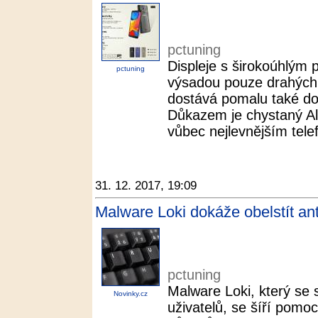
pctuning
Displeje s širokoúhlým
pctuning
výsadou pouze drahých 
dostává pomalu také do 
Důkazem je chystaný Al
vůbec nejlevnějším tel
31. 12. 2017, 19:09
Malware Loki dokáže obelstít anti
pctuning
Malware Loki, který se 
Novinky.cz
uživatelů, se šíří pomoc