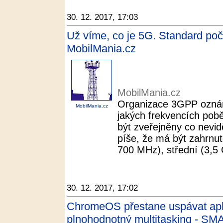
30. 12. 2017, 17:03
Už víme, co je 5G. Standard po
MobilMania.cz
MobilMania.cz
Organizace 3GPP oznám
MobilMania.cz
jakých frekvencích pobě
být zveřejněny co nevid
píše, že má být zahrnu
700 MHz), střední (3,5 
30. 12. 2017, 17:02
ChromeOS přestane uspávat apli
plnohodnotný multitasking - S