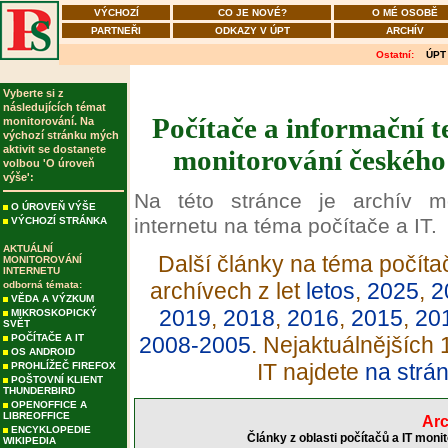
VÝCHOZÍ
CO JE NOVÉ?
O MÉ OSOBĚ
PARTNEŘI
ODKAZY V ÚPT
ARCHÍV
Ostatní:
ÚPT
Vyberte si z
následujících témat
Počítače a informační t
monitorování. Na
výchozí stránku mých
aktivit se dostanete
monitorování českého 
volbou 'O úroveň
výše':
Na této stránce je archív m
O ÚROVEŇ VÝŠE
internetu na téma počítače a IT.
VÝCHOZÍ STRÁNKA
AKTUÁLNÍ
Další články na téma počítač
MONITOROVÁNÍ
INTERNETU
archívech z let
letos
,
2025
,
2
odborná témata:
VĚDA A VÝZKUM
2019
,
2018
,
2016
,
2015
,
20
MIKROSKOPICKÝ
SVĚT
POČÍTAČE A IT
2008-2005
. Nejaktuálnějších
OS ANDROID
IT najdete
na strá
PROHLÍŽEČ FIREFOX
POŠTOVNÍ KLIENT
THUNDERBIRD
OPENOFFICE A
LIBREOFFICE
Arc
ENCYKLOPEDIE
Články z oblasti počítačů a IT moni
WIKIPEDIA