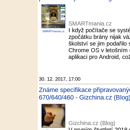
SMARTmania.cz
I když počítače se sy
SMARTmania.cz
zpočátku brány nijak v
školství se jim podařilo
Chrome OS v letošním r
aplikaci pro Android, což
30. 12. 2017, 17:00
Známe specifikace připravovan
670/640/460 - Gizchina.cz (Blog
Gizchina.cz (Blog)
V prvním čtvrtletí 2018