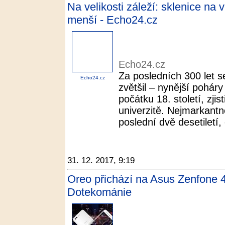
Na velikosti záleží: sklenice na
menší - Echo24.cz
Echo24.cz
Za posledních 300 let s
Echo24.cz
zvětšil – nynější poháry
počátku 18. století, zji
univerzitě. Nejmarkantně
poslední dvě desetiletí,
31. 12. 2017, 9:19
Oreo přichází na Asus Zenfone 4
Dotekománie