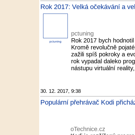
Rok 2017: Velká očekávání a vel
pctuning
Rok 2017 bych hodnotil j
pctuning
Kromě revolučně pojaté
zažili spíš pokroky a e
rok vypadal daleko progr
nástupu virtuální reality,
30. 12. 2017, 9:38
Populární přehrávač Kodi přichá
oTechnice.cz