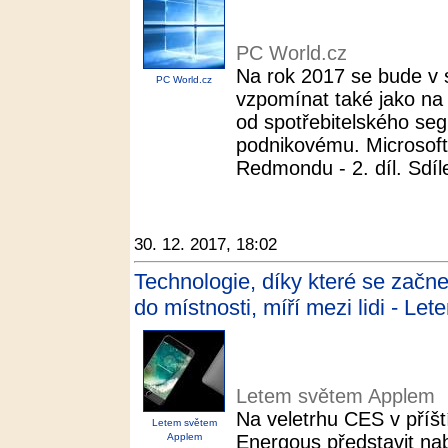
PC World.cz
Na rok 2017 se bude v s
PC World.cz
vzpomínat také jako na 
od spotřebitelského seg
podnikovému. Microsoft
Redmondu - 2. díl. Sdíle
30. 12. 2017, 18:02
Technologie, díky které se začn
do místnosti, míří mezi lidi - L
Letem světem Applem
Na veletrhu CES v příšt
Letem světem
Applem
Energous představit nab