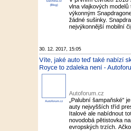
Gizchina.cz
(Blog)
vlna vlajkových modelů 
výkonným Snapdragone
žádné sušinky. Snapdr
nejvýkonnější mobilní či
30. 12. 2017, 15:05
Víte, jaké auto teď také nabízí
Royce to zdaleka není - Autofor
Autoforum.cz
„Palubní šampaňské” j
Autoforum.cz
auty nejvyšších tříd pre
Italové ale nabídnout to
novodobá pětistovka nap
evropských trzích. Ačkoli