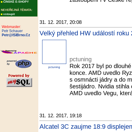
ČÍNSKÉ E-SHOPY
NEVEŘEJNÁ TÉMATA:
vstoupit
31. 12. 2017, 20:08
Webmaster:
Petr Schauer
Velký přehled HW událostí roku 
Petr@ISIBrno.Cz
pctuning
Rok 2017 byl po dlouhé
pctuning
konce. AMD uvedlo Ryze
s osmnácti jádry a do
šestijádro. Nvidia stih
AMD uvedlo Vegu, která 
31. 12. 2017, 19:18
Alcatel 3C zaujme 18:9 displeje