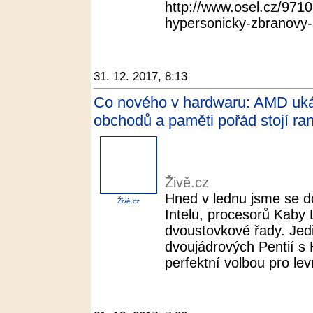
http://www.osel.cz/9710
hypersonicky-zbranovy-s
31. 12. 2017, 8:13
Co nového v hardwaru: AMD ukáza
obchodů a paměti pořád stojí ran
Živě.cz
Hned v lednu jsme se do
Živě.cz
Intelu, procesorů Kaby 
dvoustovkové řady. Jed
dvoujádrových Pentií s 
perfektní volbou pro lev