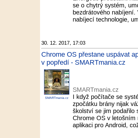
se o chytrý systém, umo
bezdrátového nabíjení. W
nabíjecí technologie, um
30. 12. 2017, 17:03
Chrome OS přestane uspávat apl
v popředí - SMARTmania.cz
SMARTmania.cz
I když počítače se sy
SMARTmania.cz
zpočátku brány nijak v
školství se jim podařilo
Chrome OS v letošním r
aplikaci pro Android, což