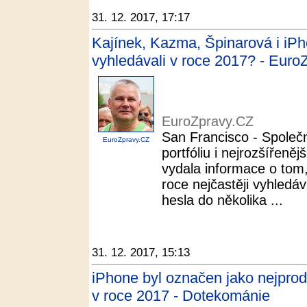
31. 12. 2017, 17:17
Kajínek, Kazma, Špinarová i iPh
vyhledávali v roce 2017? - Euro
EuroZpravy.CZ
San Francisco - Společ
EuroZpravy.CZ
portfóliu i nejrozšířeně
vydala informace o tom,
roce nejčastěji vyhledáv
hesla do několika ...
31. 12. 2017, 15:13
iPhone byl označen jako nejprod
v roce 2017 - Dotekománie