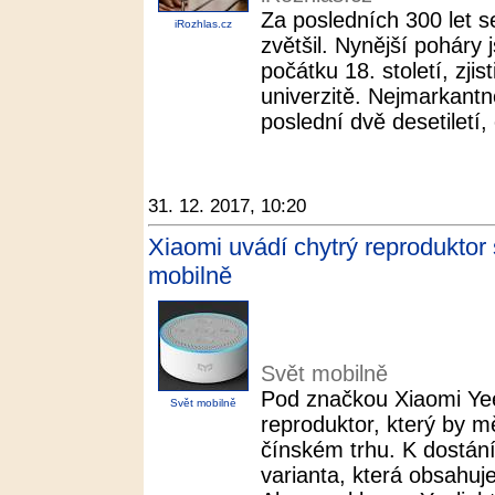
Za posledních 300 let s
iRozhlas.cz
zvětšil. Nynější poháry
počátku 18. století, zji
univerzitě. Nejmarkantně
poslední dvě desetiletí,
31. 12. 2017, 10:20
Xiaomi uvádí chytrý reproduktor 
mobilně
Svět mobilně
Pod značkou Xiaomi Yeel
Svět mobilně
reproduktor, který by mě
čínském trhu. K dostán
varianta, která obsahu