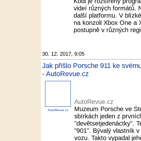
Kodi je rozšířený progr
videí různých formátů. 
další platformu. V blízk
na konzoli Xbox One a
postupně v různých regi
30. 12. 2017, 9:05
Jak přišlo Porsche 911 ke svém
- AutoRevue.cz
AutoRevue.cz
Muzeum Porsche ve Stu
AutoRevue.cz
sbírkách jeden z první
"devětsetjedenáctky". Te
"901". Bývalý vlastník
vozu. Takto vypadal jeho