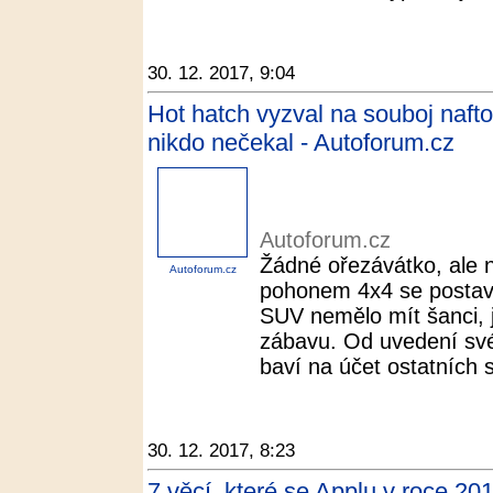
30. 12. 2017, 9:04
Hot hatch vyzval na souboj naft
nikdo nečekal - Autoforum.cz
Autoforum.cz
Žádné ořezávátko, ale n
Autoforum.cz
pohonem 4x4 se postav
SUV nemělo mít šanci, je
zábavu. Od uvedení sv
baví na účet ostatních s
30. 12. 2017, 8:23
7 věcí, které se Applu v roce 2