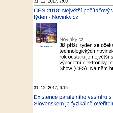
31. 12. 2017, 7:00
CES 2018: Největší počítačový v
týden - Novinky.cz
Novinky.cz
Již příští týden se oček
Novinky.cz
technologických novinek
rok odstartuje největší 
výpočetní elektroniky I
Show (CES). Na něm bud
31. 12. 2017, 6:15
Existence paralelního vesmíru 
Slovenskem je fyzikálně ověřitel