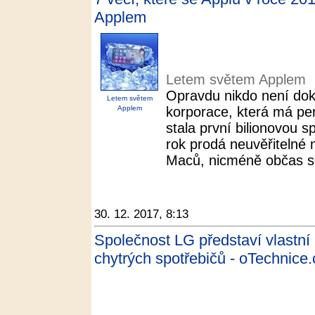
Applem
Letem světem Applem
Opravdu nikdo není dok
Letem světem
Applem
korporace, která má pe
stala první bilionovou 
rok prodá neuvěřitelné 
Maců, nicméně občas se
30. 12. 2017, 8:13
Společnost LG představí vlastní i
chytrých spotřebičů - oTechnice.