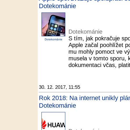
Dotekománie
Dotekománie
S tím, jak pokračuje s
Dotekománie
Apple začal poohlížet p
mu mohly pomoct ve vývo
musela v tomto sporu, k
dokumentaci včas, platit
30. 12. 2017, 11:55
Rok 2018: Na internet unikly plá
Dotekománie