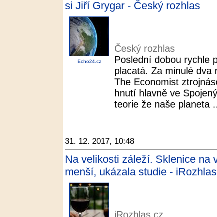
si Jiří Grygar - Český rozhlas
Český rozhlas
Poslední dobou rychle př
Echo24.cz
placatá. Za minulé dva 
The Economist ztrojnáso
hnutí hlavně ve Spojený
teorie že naše planeta .
31. 12. 2017, 10:48
Na velikosti záleží. Sklenice na
menší, ukázala studie - iRozhlas
iRozhlas.cz