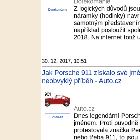
Dotekománie
Z logických důvodů jsou
Dotekománie
náramky (hodinky) navr
samotným představení
například posloužit spol
2018. Na internet totiž u
30. 12. 2017, 10:51
Jak Porsche 911 získalo své jm
neobvyklý příběh - Auto.cz
Auto.cz
Dnes legendární Porsch
Auto.cz
jménem. Proti původně
protestovala značka Pe
nebo třeba 911, to jsou