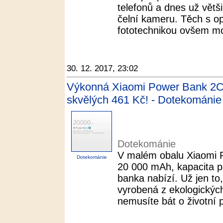
telefonů a dnes už větši
čelní kameru. Těch s op
fototechnikou ovšem moc
30. 12. 2017, 23:02
Výkonná Xiaomi Power Bank 2C 
skvělých 461 Kč! - Dotekománie
Dotekománie
V malém obalu Xiaomi 
Dotekománie
20 000 mAh, kapacita pa
banka nabízí. Už jen to
vyrobená z ekologických
nemusíte bát o životní p