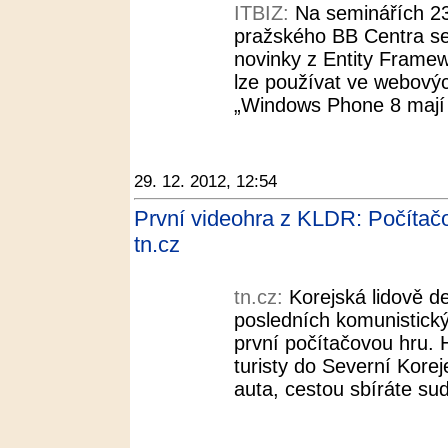
ITBIZ:
Na seminářích 23
pražského BB Centra se
novinky z Entity Framew
lze používat ve webovýc
„Windows Phone 8 mají v
29. 12. 2012, 12:54
První videohra z KLDR: Počítač
tn.cz
tn.cz:
Korejská lidově d
posledních komunistický
první počítačovou hru.
turisty do Severní Kore
auta, cestou sbíráte su