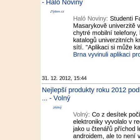
- Haló Noviny
Týden.cz
Haló Noviny:
Studenti F
Masarykově univerzitě vy
chytré mobilní telefony, 
katalogů univerzitních k
sítí. "Aplikaci si může 
Brna vyvinuli aplikaci p
31. 12. 2012, 15:44
Nejlepší produkty roku 2012 pod
... - Volný
Volný
Volný:
Co z desítek počí
elektroniky vyvolalo v r
jako u čtenářů příchod l
androidem, ale to není 