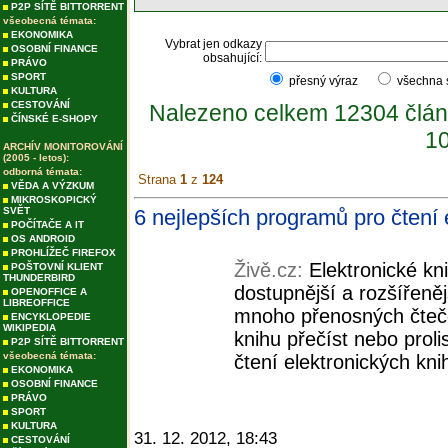
P2P SÍTĚ BITTORRENT
všeobecná témata:
EKONOMIKA
Vybrat jen odkazy
OSOBNÍ FINANCE
obsahující:
PRÁVO
SPORT
přesný výraz
všechna
KULTURA
CESTOVÁNÍ
Nalezeno celkem 12304 člán
ČÍNSKÉ E-SHOPY
10
ARCHÍV MONITOROVÁNÍ
(2005 - letos):
odborná témata:
Strana
1
z
124
VĚDA A VÝZKUM
MIKROSKOPICKÝ
SVĚT
6 nejlepších programů pro čtení e
POČÍTAČE A IT
OS ANDROID
PROHLÍŽEČ FIREFOX
Živě.cz:
Elektronické kn
POŠTOVNÍ KLIENT
THUNDERBIRD
dostupnější a rozšířeně
OPENOFFICE A
LIBREOFFICE
mnoho přenosných čteče
ENCYKLOPEDIE
WIKIPEDIA
knihu přečíst nebo prol
P2P SÍTĚ BITTORRENT
všeobecná témata:
čtení elektronických knih
EKONOMIKA
OSOBNÍ FINANCE
PRÁVO
SPORT
KULTURA
31. 12. 2012, 18:43
CESTOVÁNÍ