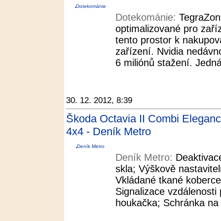
Dotekománie
Dotekománie:
TegraZone
optimalizované pro zaří
tento prostor k nakupová
zařízení. Nvidia nedáv
6 miliónů stažení. Jedn
30. 12. 2012, 8:39
Škoda Octavia II Combi Elegan
4x4 - Deník Metro
Deník Metro
Deník Metro:
Deaktivac
skla; Výškově nastavite
Vkládané tkané koberce
Signalizace vzdálenosti
houkačka; Schránka na b