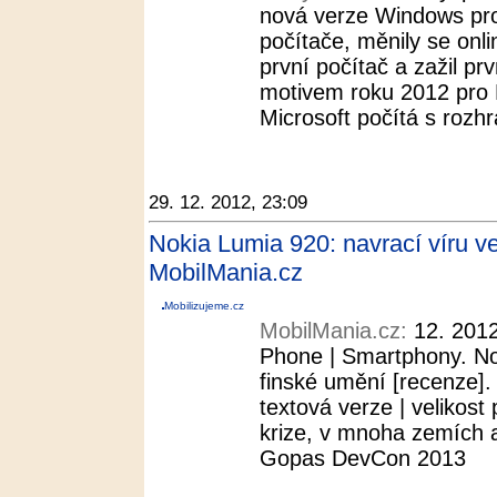
nová verze Windows pro 
počítače, měnily se onli
první počítač a zažil prv
motivem roku 2012 pro M
Microsoft počítá s rozh
29. 12. 2012, 23:09
Nokia Lumia 920: navrací víru ve
MobilMania.cz
Mobilizujeme.cz
MobilMania.cz:
12. 2012
Phone | Smartphony. No
finské umění [recenze].
textová verze | velikos
krize, v mnoha zemích a
Gopas DevCon 2013