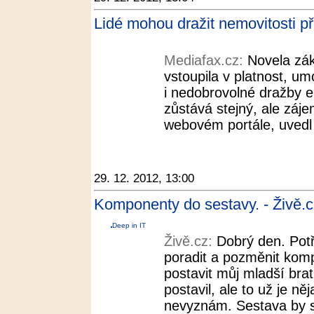
Lidé mohou dražit nemovitosti př
Mediafax.cz:
Novela zák
vstoupila v platnost, u
i nedobrovolné dražby el
zůstává stejný, ale záje
webovém portále, uvedl
29. 12. 2012, 13:00
Komponenty do sestavy. - Živě.c
Deep in IT
Živě.cz:
Dobrý den. Potř
poradit a pozměnit kom
postavit můj mladší bra
postavil, ale to už je ně
nevyznám. Sestava by s