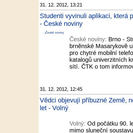
31. 12. 2012, 13:21
Studenti vyvinuli aplikaci, kter
- České noviny
České noviny
České noviny:
Brno - St
brněnské Masarykově uni
pro chytré mobilní telefo
katalogů univerzitních k
sítí. ČTK o tom informov
31. 12. 2012, 12:45
Vědci objevují příbuzné Země, ne
let - Volný
Volný:
Od počátku 90. l
mimo sluneční soustavu