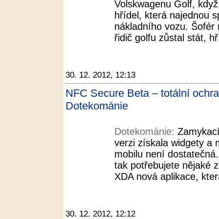
Volskwagenu Golf, když
hřídel, která najednou 
nákladního vozu. Šofér 
řidič golfu zůstal stát, h
30. 12. 2012, 12:13
NFC Secure Beta – totální ochr
Dotekománie
Dotekománie:
Zamykací
verzi získala widgety a 
mobilu není dostatečná.
tak potřebujete nějaké zn
XDA nová aplikace, kter
30. 12. 2012, 12:12