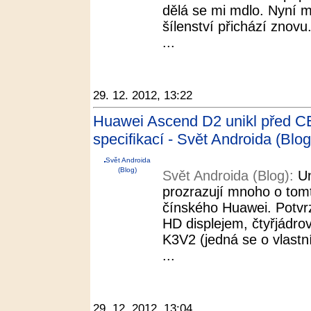
dělá se mi mdlo. Nyní m
šílenství přichází zno
...
29. 12. 2012, 13:22
Huawei Ascend D2 unikl před CE
specifikací - Svět Androida (Blog
Svět Androida
(Blog)
Svět Androida (Blog):
Un
prozrazují mnoho o tom
čínského Huawei. Potvrz
HD displejem, čtyřjád
K3V2 (jedná se o vlastn
...
29. 12. 2012, 13:04