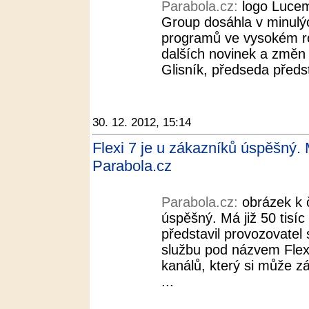
Parabola.cz:
logo Luce
Group dosáhla v minulýc
programů ve vysokém ro
dalších novinek a změn 
Glisník, předseda předs
30. 12. 2012, 15:14
Flexi 7 je u zákazníků úspěšný. M
Parabola.cz
Parabola.cz:
obrázek k 
úspěšný. Má již 50 tisí
představil provozovatel 
službu pod názvem Flexi
kanálů, který si může z
...