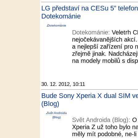
LG představí na CESu 5” telefon 
Dotekománie
Dotekománie
Dotekománie:
Veletrh C
nejočekávanějších akcí.
a nejlepší zařízení pro
zřejmě jinak. Nadcházej
na modely mobilů s displ
30. 12. 2012, 10:11
Bude Sony Xperia X dual SIM ver
(Blog)
Svět Androida
(Blog)
Svět Androida (Blog):
O 
Xperia Z už toho bylo 
měly mít podobné, ne-li 