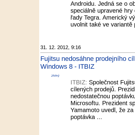
Androidu. Jedná se o o
speciálně upravené hry 
řady Tegra. Americký vý
uvolnit také ve variantě
31. 12. 2012, 9:16
Fujitsu nedosáhne prodejního cí
Windows 8 - ITBIZ
Volný
ITBIZ:
Společnost Fujit
cílených prodejů. Prezid
nedostatečnou poptávk
Microsoftu. Prezident s
Yamamoto uvedl, že za 
poptávka ...