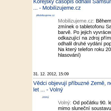
Korejský časopis odhalil Samsu
... - Mobilizujeme.cz
Mobilizujeme.cz
Mobilizujeme.cz:
Během 
zmínek o tabletofonu S
barvě. Po jejich vyvráce
odkazující na zdroj přím
odhalil druhé vydání po
Na který telefon roku 20
hlasování)
31. 12. 2012, 15:09
Vědci objevují příbuzné Země, ne
let ... - Volný
Volný
Volný:
Od počátku 90. l
mimo sluneční soustavu