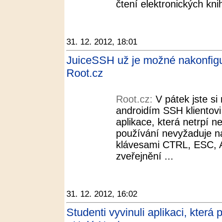
čtení elektronických knih
31. 12. 2012, 18:01
JuiceSSH už je možné nakonfigur
Root.cz
Root.cz:
V pátek jste si
androidím SSH klientov
aplikace, která netrpí 
používání nevyžaduje na
klávesami CTRL, ESC, 
zveřejnění ...
31. 12. 2012, 16:02
Studenti vyvinuli aplikaci, kter