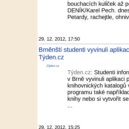
bouchacích kuliček až p
DENÍK/Karel Pech. dnes
Petardy, rachejtle, ohni
29. 12. 2012, 17:50
Brněnští studenti vyvinuli aplika
Týden.cz
Týden.cz
Týden.cz:
Studenti info
v Brně vyvinuli aplikaci
knihovnických katalogů 
programu také například
knihy nebo si vytvořit s
...
29. 12. 2012, 15:25