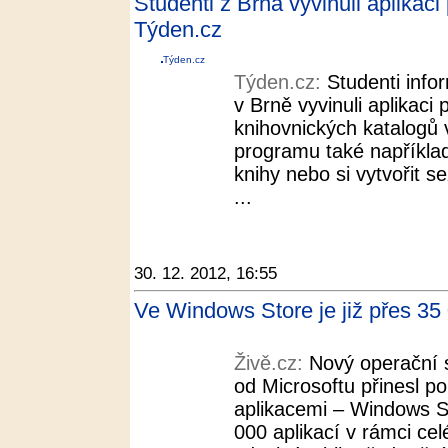
Studenti z Brna vyvinuli aplikaci
Týden.cz
Týden.cz
Týden.cz:
Studenti info
v Brně vyvinuli aplikaci
knihovnických katalogů 
programu také například
knihy nebo si vytvořit s
...
30. 12. 2012, 16:55
Ve Windows Store je již přes 35 
Živě.cz:
Nový operační
od Microsoftu přinesl p
aplikacemi – Windows S
000 aplikací v rámci ce