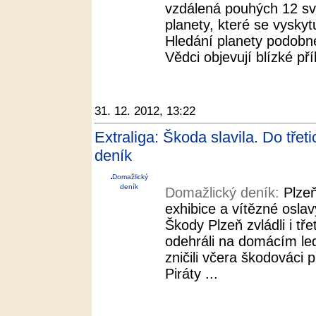
vzdálená pouhých 12 svě
planety, které se vyskyt
Hledání planety podobné
Vědci objevují blízké p
31. 12. 2012, 13:22
Extraliga: Škoda slavila. Do třeti
deník
Domažlický
deník
Domažlický deník:
Plze
exhibice a vítězné osla
Škody Plzeň zvládli i tře
odehráli na domácím le
zničili včera škodovác
Piráty ...