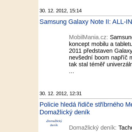
30. 12. 2012, 15:14
Samsung Galaxy Note II: ALL-I
MobilMania.cz:
Samsung
koncept mobilu a tablet
2011 představen Galaxy 
nevšední boom napříč 
tak stal téměř univerzáln
...
30. 12. 2012, 12:31
Policie hledá řidiče stříbrného 
Domažlický deník
Domažlický
deník
Domažlický deník:
Tach