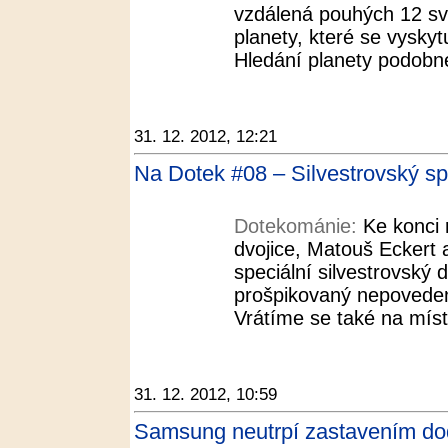
vzdálená pouhých 12 svě
planety, které se vyskyt
Hledání planety podobné
31. 12. 2012, 12:21
Na Dotek #08 – Silvestrovský sp
Dotekománie:
Ke konci
dvojice, Matouš Eckert a
speciální silvestrovský dí
prošpikovaný nepoveden
Vrátíme se také na míst
31. 12. 2012, 10:59
Samsung neutrpí zastavením do