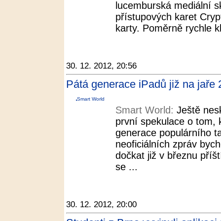
lucemburská mediální s
přístupových karet Cry
karty. Poměrně rychle kl
30. 12. 2012, 20:56
Pátá generace iPadů již na jaře
Smart World
Smart World:
Ještě nesk
první spekulace o tom, k
generace populárního ta
neoficiálních zpráv byc
dočkat již v březnu příš
se ...
30. 12. 2012, 20:00