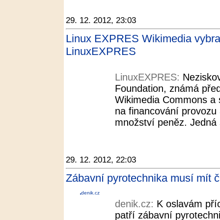
29. 12. 2012, 23:03
Linux EXPRES Wikimedia vybrala
LinuxEXPRES
LinuxEXPRES:
Nezisko
Foundation, známá před
Wikimedia Commons a s
na financování provozu 
množství peněz. Jedná 
29. 12. 2012, 22:03
Zábavní pyrotechnika musí mít č
denik.cz
denik.cz:
K oslavám pří
patří zábavní pyrotechn