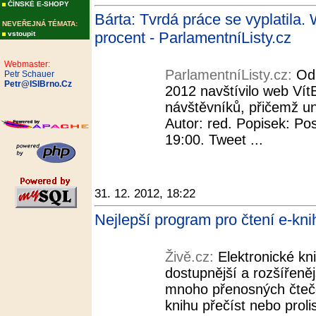
ČÍNSKÉ E-SHOPY
Bárta: Tvrdá práce se vyplatila. 
NEVEŘEJNÁ TÉMATA:
procent - ParlamentníListy.cz
vstoupit
Webmaster:
ParlamentníListy.cz:
Od
Petr Schauer
Petr@ISIBrno.Cz
2012 navštívilo web VítB
návštěvníků, přičemž uni
Autor: red. Popisek: Po
19:00. Tweet ...
31. 12. 2012, 18:22
Nejlepší program pro čtení e-knih
Živě.cz:
Elektronické kn
dostupnější a rozšířeně
mnoho přenosných čteče
knihu přečíst nebo prol