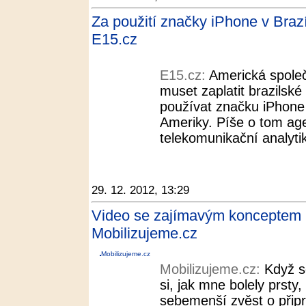
Za použití značky iPhone v Brazíl
E15.cz
E15.cz:
Americká společ
muset zaplatit brazilské
používat značku iPhone v
Ameriky. Píše o tom ag
telekomunikační analytik
29. 12. 2012, 13:29
Video se zajímavým konceptem
Mobilizujeme.cz
Mobilizujeme.cz
Mobilizujeme.cz:
Když s
si, jak mne bolely prsty
sebemenší zvěst o při