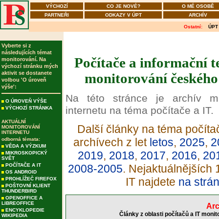
VÝCHOZÍ
CO JE NOVÉ?
O MÉ OSOBĚ
PARTNEŘI
ODKAZY V ÚPT
ARCHÍV
Ostatní:
ÚPT
Vyberte si z
následujících témat
Počítače a informační t
monitorování. Na
výchozí stránku mých
aktivit se dostanete
monitorování českého 
volbou 'O úroveň
výše':
Na této stránce je archív m
O ÚROVEŇ VÝŠE
internetu na téma počítače a IT.
VÝCHOZÍ STRÁNKA
AKTUÁLNÍ
Další články na téma počítač
MONITOROVÁNÍ
INTERNETU
archívech z let
letos
,
2025
,
2
odborná témata:
VĚDA A VÝZKUM
2019
,
2018
,
2017
,
2016
,
20
MIKROSKOPICKÝ
SVĚT
POČÍTAČE A IT
2008-2005
. Nejaktuálnějších
OS ANDROID
IT najdete
na strá
PROHLÍŽEČ FIREFOX
POŠTOVNÍ KLIENT
THUNDERBIRD
OPENOFFICE A
LIBREOFFICE
Arc
ENCYKLOPEDIE
Články z oblasti počítačů a IT moni
WIKIPEDIA