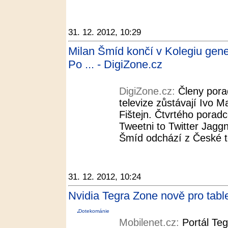
31. 12. 2012, 10:29
Milan Šmíd končí v Kolegiu gener
Po ... - DigiZone.cz
DigiZone.cz:
Členy pora
televize zůstávají Ivo M
Fištejn. Čtvrtého poradc
Tweetni to Twitter Jaggni
Šmíd odchází z České t
31. 12. 2012, 10:24
Nvidia Tegra Zone nově pro tabl
Dotekománie
Mobilenet.cz:
Portál Teg