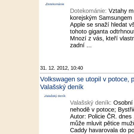
Dotekománie
Dotekománie:
Vztahy m
korejským Samsungem se 
Apple se snaží hledat 
tohoto giganta odtrhnou
Mnozí z vás, kteří vlastn
zadní ...
31. 12. 2012, 10:40
Volkswagen se utopil v potoce, p
Valašský deník
Valašský deník
Valašský deník:
Osobní 
nehodě v potoce; Bystři
Autor: Policie ČR. dnes 
může mluvit pětice muž
Caddy havarovala do pot