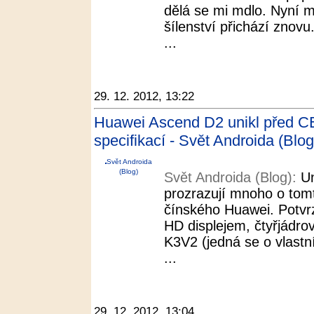
dělá se mi mdlo. Nyní m
šílenství přichází zno
...
29. 12. 2012, 13:22
Huawei Ascend D2 unikl před CE
specifikací - Svět Androida (Blog
Svět Androida
(Blog)
Svět Androida (Blog):
Un
prozrazují mnoho o tom
čínského Huawei. Potvrz
HD displejem, čtyřjád
K3V2 (jedná se o vlastn
...
29. 12. 2012, 13:04