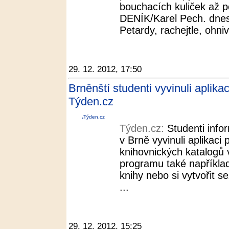
bouchacích kuliček až p
DENÍK/Karel Pech. dnes
Petardy, rachejtle, ohni
29. 12. 2012, 17:50
Brněnští studenti vyvinuli aplika
Týden.cz
Týden.cz
Týden.cz:
Studenti info
v Brně vyvinuli aplikaci
knihovnických katalogů 
programu také například
knihy nebo si vytvořit s
...
29. 12. 2012, 15:25