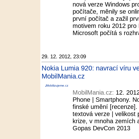
nová verze Windows pro 
počítače, měnily se onli
první počítač a zažil prv
motivem roku 2012 pro M
Microsoft počítá s rozh
29. 12. 2012, 23:09
Nokia Lumia 920: navrací víru ve
MobilMania.cz
Mobilizujeme.cz
MobilMania.cz:
12. 2012
Phone | Smartphony. No
finské umění [recenze].
textová verze | velikos
krize, v mnoha zemích a
Gopas DevCon 2013