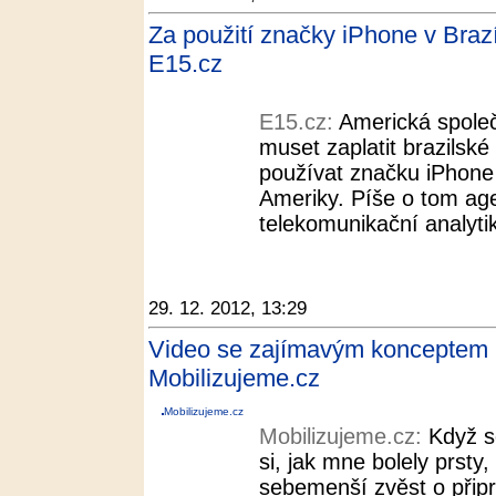
Za použití značky iPhone v Brazíl
E15.cz
E15.cz:
Americká společ
muset zaplatit brazilské
používat značku iPhone v
Ameriky. Píše o tom ag
telekomunikační analytik
29. 12. 2012, 13:29
Video se zajímavým konceptem
Mobilizujeme.cz
Mobilizujeme.cz
Mobilizujeme.cz:
Když s
si, jak mne bolely prsty
sebemenší zvěst o při