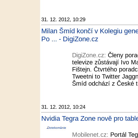
31. 12. 2012, 10:29
Milan Šmíd končí v Kolegiu gener
Po ... - DigiZone.cz
DigiZone.cz:
Členy pora
televize zůstávají Ivo M
Fištejn. Čtvrtého poradc
Tweetni to Twitter Jaggni
Šmíd odchází z České t
31. 12. 2012, 10:24
Nvidia Tegra Zone nově pro tabl
Dotekománie
Mobilenet.cz:
Portál Teg