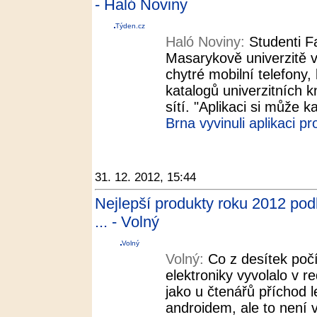
- Haló Noviny
Týden.cz
Haló Noviny:
Studenti F
Masarykově univerzitě vy
chytré mobilní telefony, 
katalogů univerzitních k
sítí. "Aplikaci si může 
Brna vyvinuli aplikaci p
31. 12. 2012, 15:44
Nejlepší produkty roku 2012 pod
... - Volný
Volný
Volný:
Co z desítek počí
elektroniky vyvolalo v r
jako u čtenářů příchod l
androidem, ale to není 