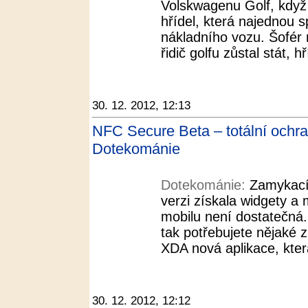
Volskwagenu Golf, když
hřídel, která najednou 
nákladního vozu. Šofér 
řidič golfu zůstal stát, h
30. 12. 2012, 12:13
NFC Secure Beta – totální ochr
Dotekománie
Dotekománie:
Zamykací
verzi získala widgety a 
mobilu není dostatečná.
tak potřebujete nějaké zn
XDA nová aplikace, kter
30. 12. 2012, 12:12