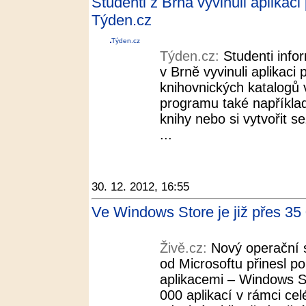
Studenti z Brna vyvinuli aplikaci
Týden.cz
Týden.cz
Týden.cz:
Studenti info
v Brně vyvinuli aplikaci
knihovnických katalogů 
programu také například
knihy nebo si vytvořit s
...
30. 12. 2012, 16:55
Ve Windows Store je již přes 35 
Živě.cz:
Nový operační
od Microsoftu přinesl p
aplikacemi – Windows S
000 aplikací v rámci ce