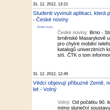
31. 12. 2012, 13:21
Studenti vyvinuli aplikaci, kter
- České noviny
České noviny
České noviny:
Brno - St
brněnské Masarykově uni
pro chytré mobilní telefo
katalogů univerzitních k
sítí. ČTK o tom informov
31. 12. 2012, 12:45
Vědci objevují příbuzné Země, ne
let - Volný
Volný:
Od počátku 90. l
mimo sluneční soustavu