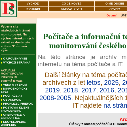
VÝCHOZÍ
CO JE NOVÉ?
O MÉ OSOBĚ
PARTNEŘI
ODKAZY V ÚPT
ARCHÍV
Ostatní:
ÚPT
Vyberte si z
následujících témat
Počítače a informační t
monitorování. Na
výchozí stránku mých
aktivit se dostanete
monitorování českého 
volbou 'O úroveň
výše':
Na této stránce je archív m
O ÚROVEŇ VÝŠE
internetu na téma počítače a IT.
VÝCHOZÍ STRÁNKA
AKTUÁLNÍ
Další články na téma počítač
MONITOROVÁNÍ
INTERNETU
archívech z let
letos
,
2025
,
2
odborná témata:
VĚDA A VÝZKUM
2019
,
2018
,
2017
,
2016
,
20
MIKROSKOPICKÝ
SVĚT
POČÍTAČE A IT
2008-2005
. Nejaktuálnějších
OS ANDROID
IT najdete
na strá
PROHLÍŽEČ FIREFOX
POŠTOVNÍ KLIENT
THUNDERBIRD
OPENOFFICE A
LIBREOFFICE
Arc
ENCYKLOPEDIE
Články z oblasti počítačů a IT moni
WIKIPEDIA