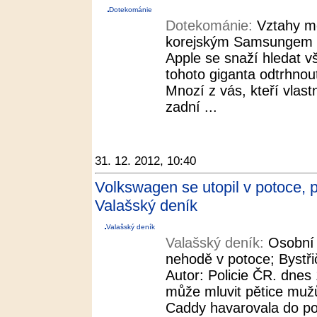
Dotekománie
Dotekománie:
Vztahy m
korejským Samsungem se 
Apple se snaží hledat 
tohoto giganta odtrhnou
Mnozí z vás, kteří vlastn
zadní ...
31. 12. 2012, 10:40
Volkswagen se utopil v potoce, p
Valašský deník
Valašský deník
Valašský deník:
Osobní 
nehodě v potoce; Bystři
Autor: Policie ČR. dnes 
může mluvit pětice muž
Caddy havarovala do pot