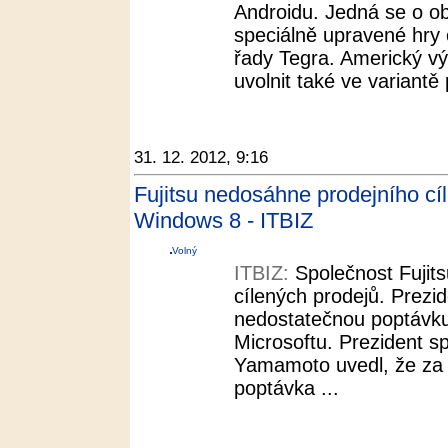
Androidu. Jedná se o o
speciálně upravené hry 
řady Tegra. Americký vý
uvolnit také ve variantě
31. 12. 2012, 9:16
Fujitsu nedosáhne prodejního cí
Windows 8 - ITBIZ
Volný
ITBIZ:
Společnost Fujit
cílených prodejů. Prezid
nedostatečnou poptávk
Microsoftu. Prezident s
Yamamoto uvedl, že za 
poptávka ...