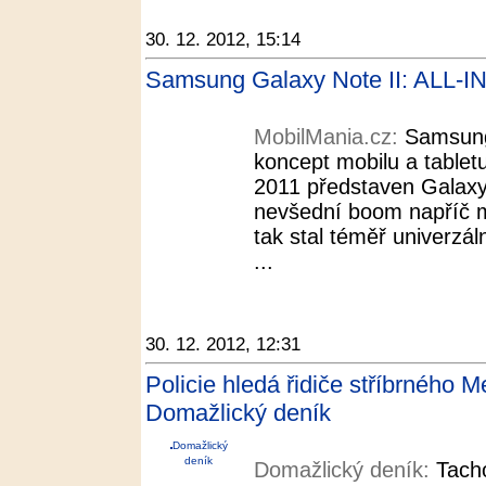
30. 12. 2012, 15:14
Samsung Galaxy Note II: ALL-I
MobilMania.cz:
Samsung
koncept mobilu a tablet
2011 představen Galaxy 
nevšední boom napříč 
tak stal téměř univerzáln
...
30. 12. 2012, 12:31
Policie hledá řidiče stříbrného 
Domažlický deník
Domažlický
deník
Domažlický deník:
Tach