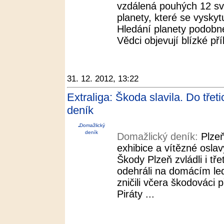
vzdálená pouhých 12 svě
planety, které se vyskyt
Hledání planety podobné
Vědci objevují blízké p
31. 12. 2012, 13:22
Extraliga: Škoda slavila. Do třeti
deník
Domažlický
deník
Domažlický deník:
Plze
exhibice a vítězné osla
Škody Plzeň zvládli i tře
odehráli na domácím le
zničili včera škodovác
Piráty ...