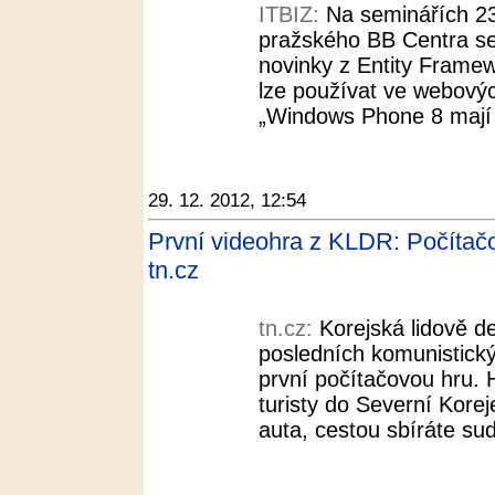
ITBIZ:
Na seminářích 23
pražského BB Centra se
novinky z Entity Framew
lze používat ve webovýc
„Windows Phone 8 mají v
29. 12. 2012, 12:54
První videohra z KLDR: Počítač
tn.cz
tn.cz:
Korejská lidově d
posledních komunistický
první počítačovou hru.
turisty do Severní Kore
auta, cestou sbíráte su