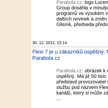
Parabola.cz:
logo Luce
Group dosáhla v minulýc
programů ve vysokém ro
dalších novinek a změn 
Glisník, předseda předs
30. 12. 2012, 15:14
Flexi 7 je u zákazníků úspěšný. M
Parabola.cz
Parabola.cz:
obrázek k 
úspěšný. Má již 50 tisí
představil provozovatel 
službu pod názvem Flexi
kanálů, který si může z
...