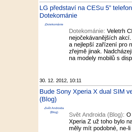
LG představí na CESu 5” telefon 
Dotekománie
Dotekománie
Dotekománie:
Veletrh C
nejočekávanějších akcí.
a nejlepší zařízení pro
zřejmě jinak. Nadcházej
na modely mobilů s displ
30. 12. 2012, 10:11
Bude Sony Xperia X dual SIM ver
(Blog)
Svět Androida
(Blog)
Svět Androida (Blog):
O 
Xperia Z už toho bylo 
měly mít podobné, ne-li 