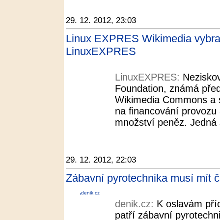
29. 12. 2012, 23:03
Linux EXPRES Wikimedia vybrala
LinuxEXPRES
LinuxEXPRES:
Nezisko
Foundation, známá před
Wikimedia Commons a s
na financování provozu 
množství peněz. Jedná 
29. 12. 2012, 22:03
Zábavní pyrotechnika musí mít č
denik.cz
denik.cz:
K oslavám pří
patří zábavní pyrotechn