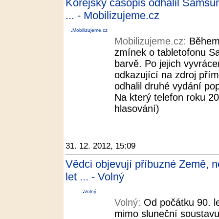
Korejský časopis odhalil Samsu
... - Mobilizujeme.cz
Mobilizujeme.cz
Mobilizujeme.cz:
Během 
zmínek o tabletofonu S
barvě. Po jejich vyvráce
odkazující na zdroj přím
odhalil druhé vydání po
Na který telefon roku 20
hlasování)
31. 12. 2012, 15:09
Vědci objevují příbuzné Země, ne
let ... - Volný
Volný
Volný:
Od počátku 90. l
mimo sluneční soustavu