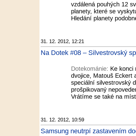
vzdálená pouhých 12 svě
planety, které se vyskyt
Hledání planety podobné
31. 12. 2012, 12:21
Na Dotek #08 – Silvestrovský sp
Dotekománie:
Ke konci
dvojice, Matouš Eckert a
speciální silvestrovský dí
prošpikovaný nepoveden
Vrátíme se také na míst
31. 12. 2012, 10:59
Samsung neutrpí zastavením do