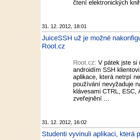
čtení elektronických knih
31. 12. 2012, 18:01
JuiceSSH už je možné nakonfigur
Root.cz
Root.cz:
V pátek jste si
androidím SSH klientov
aplikace, která netrpí 
používání nevyžaduje na
klávesami CTRL, ESC, 
zveřejnění ...
31. 12. 2012, 16:02
Studenti vyvinuli aplikaci, kter