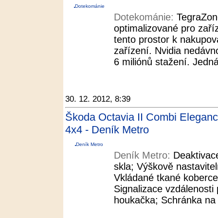
Dotekománie
Dotekománie:
TegraZone
optimalizované pro zaří
tento prostor k nakupová
zařízení. Nvidia nedáv
6 miliónů stažení. Jedn
30. 12. 2012, 8:39
Škoda Octavia II Combi Elegan
4x4 - Deník Metro
Deník Metro
Deník Metro:
Deaktivac
skla; Výškově nastavite
Vkládané tkané koberce
Signalizace vzdálenosti
houkačka; Schránka na b