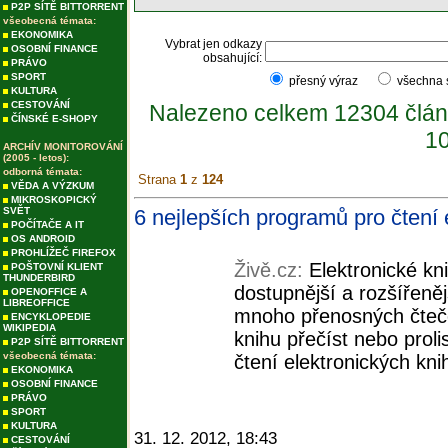
P2P SÍTĚ BITTORRENT
všeobecná témata:
EKONOMIKA
Vybrat jen odkazy
OSOBNÍ FINANCE
obsahující:
PRÁVO
SPORT
přesný výraz
všechna
KULTURA
CESTOVÁNÍ
Nalezeno celkem 12304 člán
ČÍNSKÉ E-SHOPY
10
ARCHÍV MONITOROVÁNÍ
(2005 - letos):
odborná témata:
Strana
1
z
124
VĚDA A VÝZKUM
MIKROSKOPICKÝ
SVĚT
6 nejlepších programů pro čtení e
POČÍTAČE A IT
OS ANDROID
PROHLÍŽEČ FIREFOX
Živě.cz:
Elektronické kn
POŠTOVNÍ KLIENT
THUNDERBIRD
dostupnější a rozšířeně
OPENOFFICE A
LIBREOFFICE
mnoho přenosných čteče
ENCYKLOPEDIE
WIKIPEDIA
knihu přečíst nebo prol
P2P SÍTĚ BITTORRENT
všeobecná témata:
čtení elektronických knih
EKONOMIKA
OSOBNÍ FINANCE
PRÁVO
SPORT
KULTURA
31. 12. 2012, 18:43
CESTOVÁNÍ