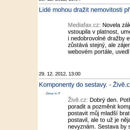
Lidé mohou dražit nemovitosti př
Mediafax.cz:
Novela zák
vstoupila v platnost, u
i nedobrovolné dražby el
zůstává stejný, ale záje
webovém portále, uvedl
29. 12. 2012, 13:00
Komponenty do sestavy. - Živě.c
Deep in IT
Živě.cz:
Dobrý den. Potř
poradit a pozměnit kom
postavit můj mladší bra
postavil, ale to už je ně
nevyznám. Sestava by s