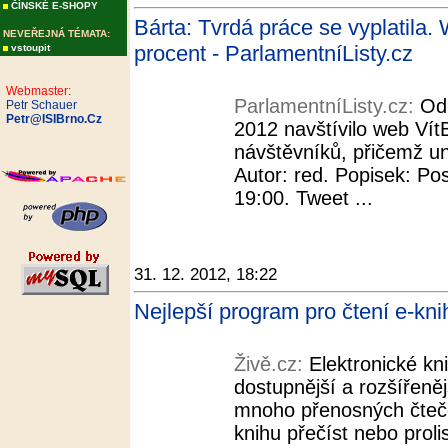
ČÍNSKÉ E-SHOPY
Bárta: Tvrdá práce se vyplatila. 
NEVEŘEJNÁ TÉMATA:
procent - ParlamentníListy.cz
vstoupit
Webmaster:
ParlamentníListy.cz:
Od
Petr Schauer
Petr@ISIBrno.Cz
2012 navštívilo web VítB
návštěvníků, přičemž uni
Autor: red. Popisek: Po
19:00. Tweet ...
31. 12. 2012, 18:22
Nejlepší program pro čtení e-knih
Živě.cz:
Elektronické kn
dostupnější a rozšířeně
mnoho přenosných čteče
knihu přečíst nebo prol